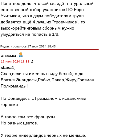
Понятное дело, что сейчас идёт натуральный
естественный отбор участников ПО Евро.
Учитывая, что к двум победителям групп
добавятся ещё 4 лучших "троечников", то
высокорейтинговым сборным нужно
умудриться не попасть в 1/8.
Редактировалось 17 июн 2024 18:43
авоська
-
17 июн 2024 18:33
slava1
,
Слав,если ты имеешь ввиду белый,то да.
Братья Энандесы,Рабьо,Павар,Жиру,Гризман.
Полкоманды!
Но Эрнандесы с Гризманом с испанскими
корнями.
А так-то там все французы.
Но разных цветов.
У тех же нидерландов черных не меньше.