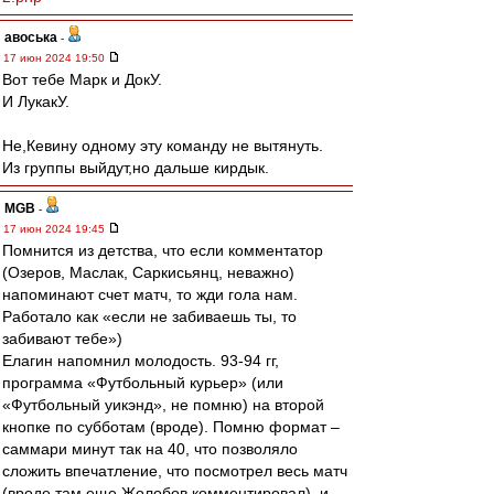
авоська
-
17 июн 2024 19:50
Вот тебе Марк и ДокУ.
И ЛукакУ.
Не,Кевину одному эту команду не вытянуть.
Из группы выйдут,но дальше кирдык.
MGB
-
17 июн 2024 19:45
Помнится из детства, что если комментатор
(Озеров, Маслак, Саркисьянц, неважно)
напоминают счет матч, то жди гола нам.
Работало как «если не забиваешь ты, то
забивают тебе»)
Елагин напомнил молодость. 93-94 гг,
программа «Футбольный курьер» (или
«Футбольный уикэнд», не помню) на второй
кнопке по субботам (вроде). Помню формат –
саммари минут так на 40, что позволяло
сложить впечатление, что посмотрел весь матч
(вроде там еще Жолобов комментировал), и