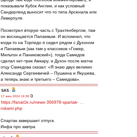
показывали Кубок Англии, и как условный
Сандерленд выносит что-то типа Арсенала или
Ливерпуля.
Посмотрел вторую часть с Трахтенбергом, там
он восхищается Папаевым. И вспомнил, что
когда-то на Торпедо я сидел рядом с Духоном
и Папаевым (как там у классиков «Гомер,
Мильтон и Паниковский»), тогда Самедов
сделал хет-трик Амкару, и Духон после матча
отцу Самедова сказал: «Я знаю двух великих
Александр Сергеевичей – Пушкина и Якушева,
а теперь знаю и третьего – Самедова».
SAS
-
17 июн 2024 19:38
https://fanat1k.ru/news-356978-spartak- ...
rokami.php
Спартак завершает отпуск.
Инфа про завтра.