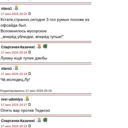
slava1
-
17 июн 2024 20:22
Кстати,странно,сегодня 3 гол румын похоже из
офсайда был.
Вспомнилось мусорское
,,вперёд ублюдки, вперёд тупые!"
Спартачек-Казачек!
-
17 июн 2024 20:18
Лукаку ещё тупее дзюбы
slava1
-
17 июн 2024 20:18
Чё,молодец,Лу!
Редактировалось 17 июн 2024 20:19
tver-udomlya
-
17 июн 2024 20:17
Опять вар против Тедеско
Спартачек-Казачек!
-
17 июн 2024 20:13