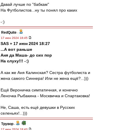
Давай лучше по "бабкам"
На Футболистов...ну ты понял про каких
-:)
RedQuite
-
17 июн 2024 18:45
SAS » 17 июн 2024 18:27
...А вот раньше
Аня да Маша- до сих пор
На слуху!!! -:)
А как же Аня Калинская? Сестра футболиста и
жена самого Синнера! Или не жена ещё?...)))
Ещё Вероничка симпатичная, и конечно
Леночка Рыбакина - Москвичка и Спартаковка!
Не, Саша, есть ещё девушки в Русских
селеньях!...)))
Трувор
-
17 июн 2024 18:43