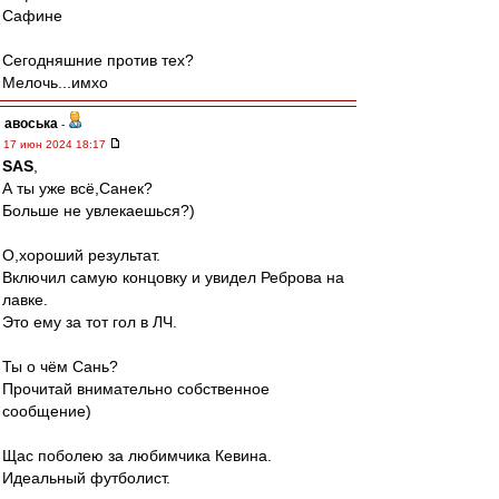
Сафине
Сегодняшние против тех?
Мелочь...имхо
авоська
-
17 июн 2024 18:17
SAS
,
А ты уже всё,Санек?
Больше не увлекаешься?)
О,хороший результат.
Включил самую концовку и увидел Реброва на
лавке.
Это ему за тот гол в ЛЧ.
Ты о чём Сань?
Прочитай внимательно собственное
сообщение)
Щас поболею за любимчика Кевина.
Идеальный футболист.