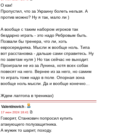
О как!
Пропустил, что за Украину болеть нельзя. А
против можно? Ну я так, мало ли )
А вообще с таким набором игроков так
бездарно играть - это надо Ребровым быть.
Позвали бы тренера, что ли, хоть
евросередняка. Мысли ж вообще ноль. Типа
вот расстановка - дальше сами справитесь. Ну
по заветам нуля ) Но так сейчас не выходит.
Проиграли не из за Лунина, хотя всех собак
повесят на него. Вернее из за него, но самим
то играть тоже надо в поле. Опорная зона
вообще ноль мысли. Да и вообще конечно…
Ждем лаптопа в трениках)
Valentinovich
-
17 июн 2024 18:41
Говорят, Станкович попросил купить
атакующего полузащитника.
А мужик то шарит, походу.