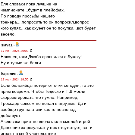
Бля словаки пока лучшие на
чемпионате...будут в плейофах.
По поводу просьбы нашего
тренера....попросить то он попросил,вопрос
кого купят....как охуеет он то покупки...вот будет
весело.
slava1
-
17 июн 2024 20:03
Наконец таки Дзюба сравнялся с Лукаку!
Ну и тупые же белги.
Карелин
-
17 июн 2024 19:55
Если бельгийцы потеряют очки сегодня, то это
прям вовремя. Чтобы Тедеско и ТШ могли
скорректировать что нужно. Например,
Троссард совсем не попал в игру,нмв. Да и
вообще группа атаки как-то невпопад
действует.
А словаки приятно впечатлили смелой игрой.
Давление за результат у них отсутствует, вот и
играют в своё удовольствие.