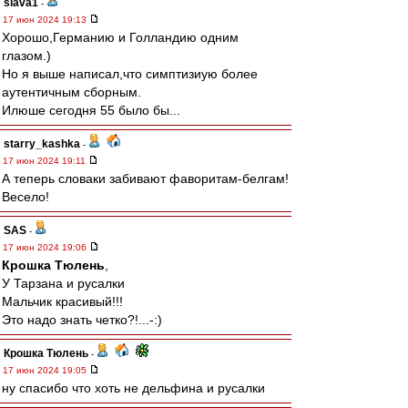
slava1
-
17 июн 2024 19:13
Хорошо,Германию и Голландию одним
глазом.)
Но я выше написал,что симптизиую более
аутентичным сборным.
Илюше сегодня 55 было бы...
starry_kashka
-
17 июн 2024 19:11
А теперь словаки забивают фаворитам-белгам!
Весело!
SAS
-
17 июн 2024 19:06
Крошка Тюлень
,
У Тарзана и русалки
Мальчик красивый!!!
Это надо знать четко?!...-:)
Крошка Тюлень
-
17 июн 2024 19:05
ну спасибо что хоть не дельфина и русалки