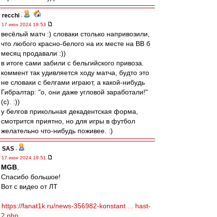
recchi
-
17 июн 2024 19:53
весёлый матч :) словаки столько напривозили,
что любого красно-белого на их месте на ВВ б
месяц продавали :))
в итоге сами забили с бельгийского привоза.
коммент так удивляется ходу матча, будто это
не словаки с белгами играют, а какой-нибудь
Гибралтар: "о, они даже угловой заработали!"
(с). :))
у белгов прикольная декадентская форма,
смотрится приятно, но для игры в футбол
желательно что-нибудь поживее. :)
SAS
-
17 июн 2024 19:51
MGB
,
Спасибо большое!
Вот с видео от ЛТ
https://fanat1k.ru/news-356982-konstant ... hast-
2.php