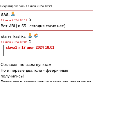
Редактировалось 17 июн 2024 18:21
SAS
-
17 июн 2024 18:11
Вот ИВЦ и 55...сегодня таких нет(
starry_kashka
-
17 июн 2024 18:05
slava1 » 17 июн 2024 18:01
Согласен по всем пунктам
Но и первые два гола - фееричные
получились!
Результат и соотношение владения напомнили
матч Испания-Хорватия. Но игра показалась
динамичные. Уровень класса конечно, пониже,
но тем не менее...
))
slava1
-
17 июн 2024 18:01
В который раз дебильные пасы вратарю под