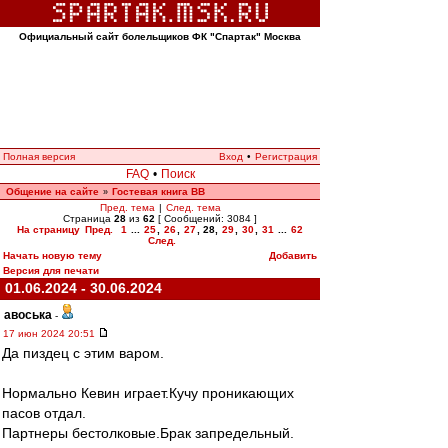
Официальный сайт болельщиков ФК "Спартак" Москва
Полная версия
Вход
•
Регистрация
FAQ
•
Поиск
Общение на сайте
Гостевая книга ВВ
»
Пред. тема
|
След. тема
Страница
28
из
62
[ Сообщений: 3084 ]
На страницу
Пред.
1
...
25
,
26
,
27
,
28
,
29
,
30
,
31
...
62
След.
Начать новую тему
Добавить
Версия для печати
01.06.2024 - 30.06.2024
авоська
-
17 июн 2024 20:51
Да пиздец с этим варом.
Нормально Кевин играет.Кучу проникающих
пасов отдал.
Партнеры бестолковые.Брак запредельный.