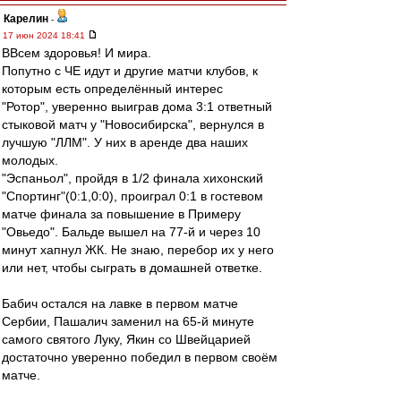
Карелин
-
17 июн 2024 18:41
ВВсем здоровья! И мира.
Попутно с ЧЕ идут и другие матчи клубов, к
которым есть определённый интерес
"Ротор", уверенно выиграв дома 3:1 ответный
стыковой матч у "Новосибирска", вернулся в
лучшую "ЛЛМ". У них в аренде два наших
молодых.
"Эспаньол", пройдя в 1/2 финала хихонский
"Спортинг"(0:1,0:0), проиграл 0:1 в гостевом
матче финала за повышение в Примеру
"Овьедо". Бальде вышел на 77-й и через 10
минут хапнул ЖК. Не знаю, перебор их у него
или нет, чтобы сыграть в домашней ответке.
Бабич остался на лавке в первом матче
Сербии, Пашалич заменил на 65-й минуте
самого святого Луку, Якин со Швейцарией
достаточно уверенно победил в первом своём
матче.