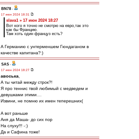
BN78
-
17 июн 2024 18:31
slava1 » 17 июн 2024 18:27
Вот кого я точно не смотрю на евро,так это
как бы Францию.
Там хоть один француз есть?
А Германию с унтерменшем Гюндаганом в
качестве капитана?:)
SAS
-
17 июн 2024 18:27
авоська
,
А ты читай между строк?!
Я про теннис твой любимый с медведем и
девушками этими....
Извини, не помню их имен теперешних(
А вот раньше
Аня да Маша- до сих пор
На слуху!!! -:)
Да и Сафина тоже!