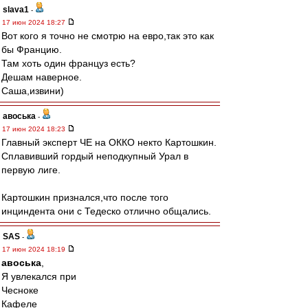
slava1
-
17 июн 2024 18:27
Вот кого я точно не смотрю на евро,так это как
бы Францию.
Там хоть один француз есть?
Дешам наверное.
Саша,извини)
авоська
-
17 июн 2024 18:23
Главный эксперт ЧЕ на ОККО некто Картошкин.
Сплавивший гордый неподкупный Урал в
первую лиге.
Картошкин признался,что после того
инциндента они с Тедеско отлично общались.
SAS
-
17 июн 2024 18:19
авоська
,
Я увлекался при
Чесноке
Кафеле