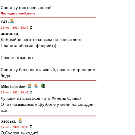
Состав у них очень ослаб.
Последнее сообщение
Gt3
-
17 июн 2024 20:47
авоська
,
ДеБрюйне чего-то совсем не впечатляет.
Планета обезьян феериит))
Похоже отменят
Состав у бельгии отличный, похоже с тренером
беда
Mike Lebedev
-
17 июн 2024 20:47
Лучший из словаков - это Хилель Словак
О так называемом футболе у меня на сегодня
всё
авоська
-
17 июн 2024 20:30
О,Суслов выходит!