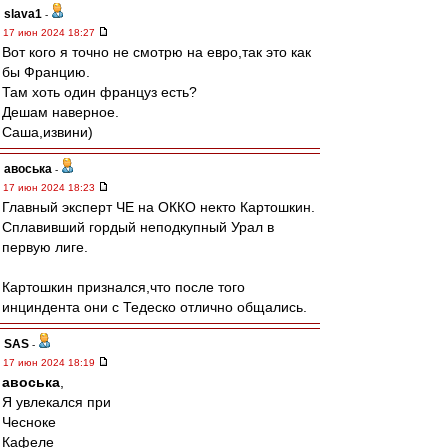
slava1
-
17 июн 2024 18:27
Вот кого я точно не смотрю на евро,так это как
бы Францию.
Там хоть один француз есть?
Дешам наверное.
Саша,извини)
авоська
-
17 июн 2024 18:23
Главный эксперт ЧЕ на ОККО некто Картошкин.
Сплавивший гордый неподкупный Урал в
первую лиге.
Картошкин признался,что после того
инциндента они с Тедеско отлично общались.
SAS
-
17 июн 2024 18:19
авоська
,
Я увлекался при
Чесноке
Кафеле