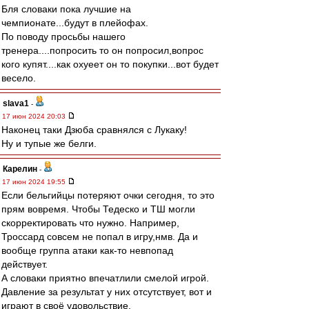
Бля словаки пока лучшие на
чемпионате...будут в плейофах.
По поводу просьбы нашего
тренера....попросить то он попросил,вопрос
кого купят....как охуеет он то покупки...вот будет
весело.
slava1
-
17 июн 2024 20:03
Наконец таки Дзюба сравнялся с Лукаку!
Ну и тупые же белги.
Карелин
-
17 июн 2024 19:55
Если бельгийцы потеряют очки сегодня, то это
прям вовремя. Чтобы Тедеско и ТШ могли
скорректировать что нужно. Например,
Троссард совсем не попал в игру,нмв. Да и
вообще группа атаки как-то невпопад
действует.
А словаки приятно впечатлили смелой игрой.
Давление за результат у них отсутствует, вот и
играют в своё удовольствие.