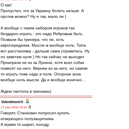
О как!
Пропустил, что за Украину болеть нельзя. А
против можно? Ну я так, мало ли )
А вообще с таким набором игроков так
бездарно играть - это надо Ребровым быть.
Позвали бы тренера, что ли, хоть
евросередняка. Мысли ж вообще ноль. Типа
вот расстановка - дальше сами справитесь. Ну
по заветам нуля ) Но так сейчас не выходит.
Проиграли не из за Лунина, хотя всех собак
повесят на него. Вернее из за него, но самим
то играть тоже надо в поле. Опорная зона
вообще ноль мысли. Да и вообще конечно…
Ждем лаптопа в трениках)
Valentinovich
-
17 июн 2024 18:41
Говорят, Станкович попросил купить
атакующего полузащитника.
А мужик то шарит, походу.