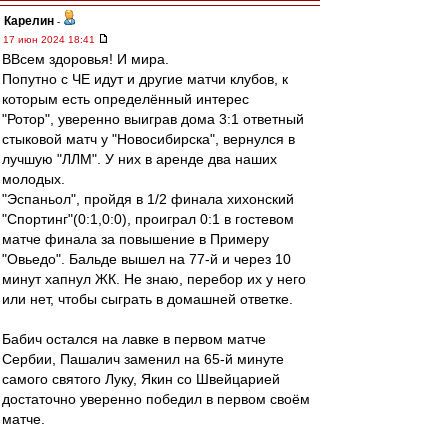
Карелин
-
17 июн 2024 18:41
ВВсем здоровья! И мира.
Попутно с ЧЕ идут и другие матчи клубов, к
которым есть определённый интерес
"Ротор", уверенно выиграв дома 3:1 ответный
стыковой матч у "Новосибирска", вернулся в
лучшую "ЛЛМ". У них в аренде два наших
молодых.
"Эспаньол", пройдя в 1/2 финала хихонский
"Спортинг"(0:1,0:0), проиграл 0:1 в гостевом
матче финала за повышение в Примеру
"Овьедо". Бальде вышел на 77-й и через 10
минут хапнул ЖК. Не знаю, перебор их у него
или нет, чтобы сыграть в домашней ответке.
Бабич остался на лавке в первом матче
Сербии, Пашалич заменил на 65-й минуте
самого святого Луку, Якин со Швейцарией
достаточно уверенно победил в первом своём
матче.