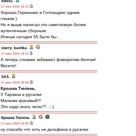
slava1
-
17 июн 2024 19:13
Хорошо,Германию и Голландию одним
глазом.)
Но я выше написал,что симптизиую более
аутентичным сборным.
Илюше сегодня 55 было бы...
starry_kashka
-
17 июн 2024 19:11
А теперь словаки забивают фаворитам-белгам!
Весело!
SAS
-
17 июн 2024 19:06
Крошка Тюлень
,
У Тарзана и русалки
Мальчик красивый!!!
Это надо знать четко?!...-:)
Крошка Тюлень
-
17 июн 2024 19:05
ну спасибо что хоть не дельфина и русалки