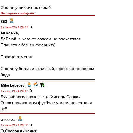
Состав у них очень ослаб.
Последнее сообщение
Gt3
-
17 июн 2024 20:47
авоська
,
ДеБрюйне чего-то совсем не впечатляет.
Планета обезьян феериит))
Похоже отменят
Состав у бельгии отличный, похоже с тренером
беда
Mike Lebedev
-
17 июн 2024 20:47
Лучший из словаков - это Хилель Словак
О так называемом футболе у меня на сегодня
всё
авоська
-
17 июн 2024 20:30
О,Суслов выходит!