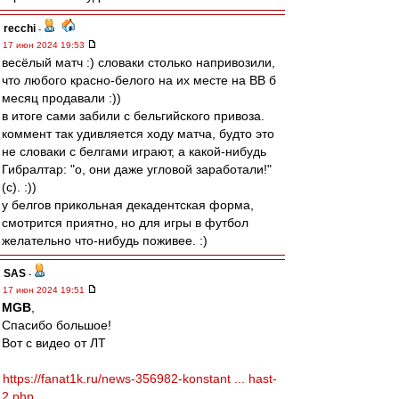
recchi
-
17 июн 2024 19:53
весёлый матч :) словаки столько напривозили,
что любого красно-белого на их месте на ВВ б
месяц продавали :))
в итоге сами забили с бельгийского привоза.
коммент так удивляется ходу матча, будто это
не словаки с белгами играют, а какой-нибудь
Гибралтар: "о, они даже угловой заработали!"
(с). :))
у белгов прикольная декадентская форма,
смотрится приятно, но для игры в футбол
желательно что-нибудь поживее. :)
SAS
-
17 июн 2024 19:51
MGB
,
Спасибо большое!
Вот с видео от ЛТ
https://fanat1k.ru/news-356982-konstant ... hast-
2.php