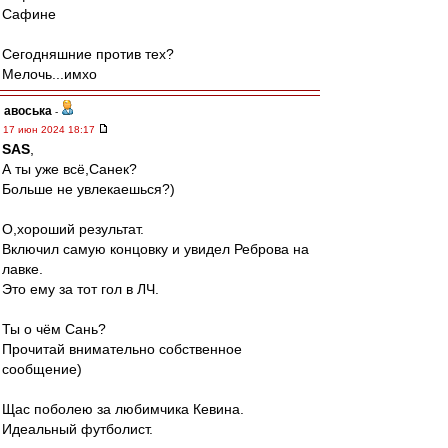
Сафине
Сегодняшние против тех?
Мелочь...имхо
авоська
-
17 июн 2024 18:17
SAS
,
А ты уже всё,Санек?
Больше не увлекаешься?)
О,хороший результат.
Включил самую концовку и увидел Реброва на
лавке.
Это ему за тот гол в ЛЧ.
Ты о чём Сань?
Прочитай внимательно собственное
сообщение)
Щас поболею за любимчика Кевина.
Идеальный футболист.