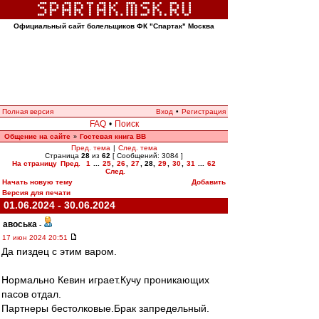
Официальный сайт болельщиков ФК "Спартак" Москва
Полная версия
Вход
•
Регистрация
FAQ
•
Поиск
Общение на сайте
Гостевая книга ВВ
»
Пред. тема
|
След. тема
Страница
28
из
62
[ Сообщений: 3084 ]
На страницу
Пред.
1
...
25
,
26
,
27
,
28
,
29
,
30
,
31
...
62
След.
Начать новую тему
Добавить
Версия для печати
01.06.2024 - 30.06.2024
авоська
-
17 июн 2024 20:51
Да пиздец с этим варом.
Нормально Кевин играет.Кучу проникающих
пасов отдал.
Партнеры бестолковые.Брак запредельный.