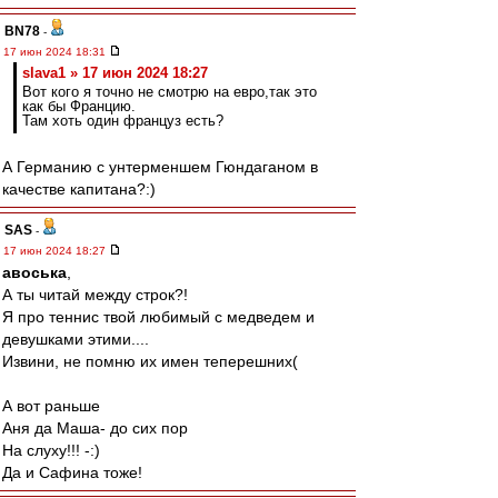
BN78
-
17 июн 2024 18:31
slava1 » 17 июн 2024 18:27
Вот кого я точно не смотрю на евро,так это
как бы Францию.
Там хоть один француз есть?
А Германию с унтерменшем Гюндаганом в
качестве капитана?:)
SAS
-
17 июн 2024 18:27
авоська
,
А ты читай между строк?!
Я про теннис твой любимый с медведем и
девушками этими....
Извини, не помню их имен теперешних(
А вот раньше
Аня да Маша- до сих пор
На слуху!!! -:)
Да и Сафина тоже!