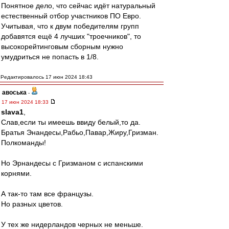
Понятное дело, что сейчас идёт натуральный
естественный отбор участников ПО Евро.
Учитывая, что к двум победителям групп
добавятся ещё 4 лучших "троечников", то
высокорейтинговым сборным нужно
умудриться не попасть в 1/8.
Редактировалось 17 июн 2024 18:43
авоська
-
17 июн 2024 18:33
slava1
,
Слав,если ты имеешь ввиду белый,то да.
Братья Энандесы,Рабьо,Павар,Жиру,Гризман.
Полкоманды!
Но Эрнандесы с Гризманом с испанскими
корнями.
А так-то там все французы.
Но разных цветов.
У тех же нидерландов черных не меньше.