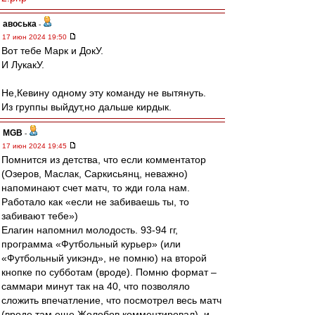
авоська
-
17 июн 2024 19:50
Вот тебе Марк и ДокУ.
И ЛукакУ.
Не,Кевину одному эту команду не вытянуть.
Из группы выйдут,но дальше кирдык.
MGB
-
17 июн 2024 19:45
Помнится из детства, что если комментатор
(Озеров, Маслак, Саркисьянц, неважно)
напоминают счет матч, то жди гола нам.
Работало как «если не забиваешь ты, то
забивают тебе»)
Елагин напомнил молодость. 93-94 гг,
программа «Футбольный курьер» (или
«Футбольный уикэнд», не помню) на второй
кнопке по субботам (вроде). Помню формат –
саммари минут так на 40, что позволяло
сложить впечатление, что посмотрел весь матч
(вроде там еще Жолобов комментировал), и