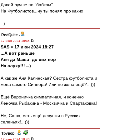
Давай лучше по "бабкам"
На Футболистов...ну ты понял про каких
-:)
RedQuite
-
17 июн 2024 18:45
SAS » 17 июн 2024 18:27
...А вот раньше
Аня да Маша- до сих пор
На слуху!!! -:)
А как же Аня Калинская? Сестра футболиста и
жена самого Синнера! Или не жена ещё?...)))
Ещё Вероничка симпатичная, и конечно
Леночка Рыбакина - Москвичка и Спартаковка!
Не, Саша, есть ещё девушки в Русских
селеньях!...)))
Трувор
-
17 июн 2024 18:43