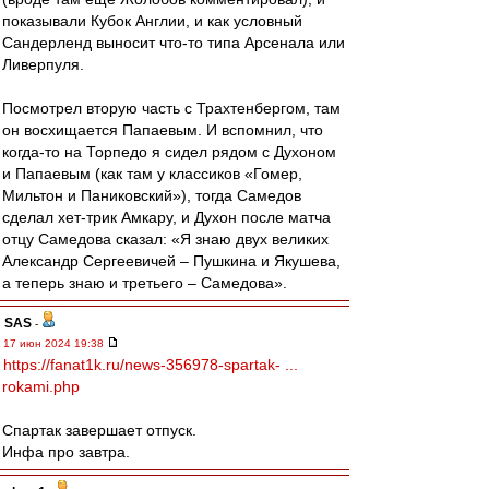
показывали Кубок Англии, и как условный
Сандерленд выносит что-то типа Арсенала или
Ливерпуля.
Посмотрел вторую часть с Трахтенбергом, там
он восхищается Папаевым. И вспомнил, что
когда-то на Торпедо я сидел рядом с Духоном
и Папаевым (как там у классиков «Гомер,
Мильтон и Паниковский»), тогда Самедов
сделал хет-трик Амкару, и Духон после матча
отцу Самедова сказал: «Я знаю двух великих
Александр Сергеевичей – Пушкина и Якушева,
а теперь знаю и третьего – Самедова».
SAS
-
17 июн 2024 19:38
https://fanat1k.ru/news-356978-spartak- ...
rokami.php
Спартак завершает отпуск.
Инфа про завтра.