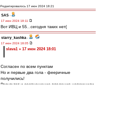
Редактировалось 17 июн 2024 18:21
SAS
-
17 июн 2024 18:11
Вот ИВЦ и 55...сегодня таких нет(
starry_kashka
-
17 июн 2024 18:05
slava1 » 17 июн 2024 18:01
Согласен по всем пунктам
Но и первые два гола - фееричные
получились!
Результат и соотношение владения напомнили
матч Испания-Хорватия. Но игра показалась
динамичные. Уровень класса конечно, пониже,
но тем не менее...
))
slava1
-
17 июн 2024 18:01
В который раз дебильные пасы вратарю под