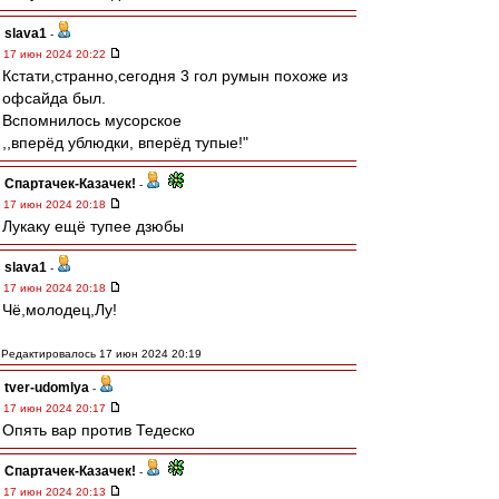
slava1
-
17 июн 2024 20:22
Кстати,странно,сегодня 3 гол румын похоже из
офсайда был.
Вспомнилось мусорское
,,вперёд ублюдки, вперёд тупые!"
Спартачек-Казачек!
-
17 июн 2024 20:18
Лукаку ещё тупее дзюбы
slava1
-
17 июн 2024 20:18
Чё,молодец,Лу!
Редактировалось 17 июн 2024 20:19
tver-udomlya
-
17 июн 2024 20:17
Опять вар против Тедеско
Спартачек-Казачек!
-
17 июн 2024 20:13