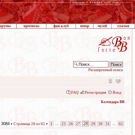
орумы
прогнозы
фан-клуб
юмор
музей
ссылки
Расширенный поиск
FAQ
Регистрация
Вход
Календарь ВВ
28
 3084 •
Страница
28
из
62
•
1
...
25
26
27
29
30
31
...
62