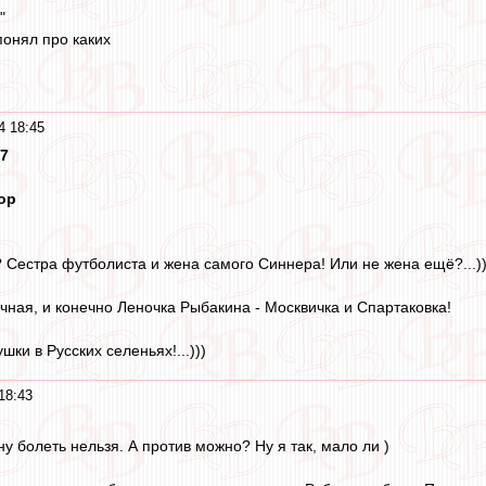
"
понял про каких
4 18:45
27
ор
? Сестра футболиста и жена самого Синнера! Или не жена ещё?...))
ная, и конечно Леночка Рыбакина - Москвичка и Спартаковка!
шки в Русских селеньях!...)))
18:43
ну болеть нельзя. А против можно? Ну я так, мало ли )