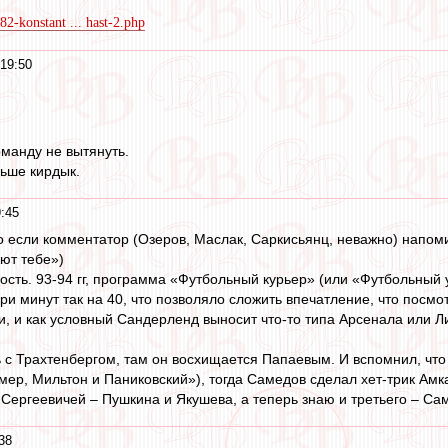
82-konstant ... hast-2.php
19:50
оманду не вытянуть.
льше кирдык.
:45
о если комментатор (Озеров, Маслак, Саркисьянц, неважно) напоми
ают тебе»)
сть. 93-94 гг, программа «Футбольный курьер» (или «Футбольный у
 минут так на 40, что позволяло сложить впечатление, что посмо
и, и как условный Сандерленд выносит что-то типа Арсенала или Л
 с Трахтенбергом, там он восхищается Папаевым. И вспомнил, что
омер, Мильтон и Паниковский»), тогда Самедов сделал хет-трик Амк
 Сергеевичей – Пушкина и Якушева, а теперь знаю и третьего – Са
38