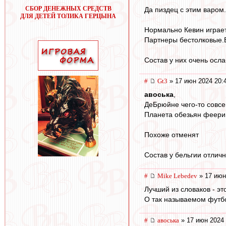
СБОР ДЕНЕЖНЫХ СРЕДСТВ
Да пиздец с этим варом.
ДЛЯ ДЕТЕЙ ТОЛИКА ГЕРЦЫНА
Нормально Кевин играет
Партнеры бестолковые.
Состав у них очень осла
#
Gt3
» 17 июн 2024 20:
авоська
,
ДеБрюйне чего-то совсе
Планета обезьян феери
Похоже отменят
Состав у бельгии отлич
#
Mike Lebedev
» 17 июн
Лучший из словаков - э
О так называемом футбо
#
авоська
» 17 июн 2024 