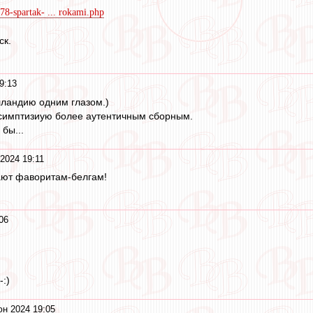
78-spartak- ... rokami.php
ск.
9:13
ландию одним глазом.)
 симптизиую более аутентичным сборным.
бы...
2024 19:11
ают фаворитам-белгам!
06
-:)
юн 2024 19:05