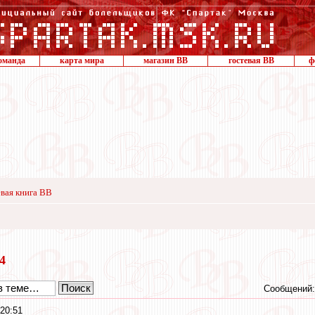
оманда
карта мира
магазин ВВ
гостевая ВВ
ф
вая книга ВВ
24
Сообщений:
20:51