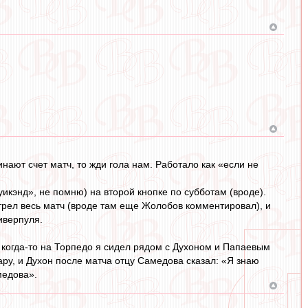
нают счет матч, то жди гола нам. Работало как «если не
икэнд», не помню) на второй кнопке по субботам (вроде).
трел весь матч (вроде там еще Жолобов комментировал), и
иверпуля.
 когда-то на Торпедо я сидел рядом с Духоном и Папаевым
ару, и Духон после матча отцу Самедова сказал: «Я знаю
медова».