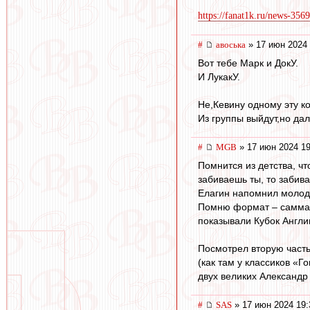
https://fanat1k.ru/news-3569
#
авоська
» 17 июн 2024 
Вот тебе Марк и ДокУ.
И ЛукакУ.
Не,Кевину одному эту к
Из группы выйдут,но да
#
MGB
» 17 июн 2024 19
Помнится из детства, чт
забиваешь ты, то забив
Елагин напомнил молодо
Помню формат – саммари
показывали Кубок Англи
Посмотрел вторую часть
(как там у классиков «Г
двух великих Александр
#
SAS
» 17 июн 2024 19: