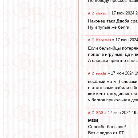
По поводу просьбы нашего
#
slava1
» 17 июн 2024 2
Наконец таки Дзюба сра
Ну и тупые же белги.
#
Карелин
» 17 июн 2024
Если бельгийцы потеряю
попал в игру,нмв. Да и 
А словаки приятно впеча
#
recchi
» 17 июн 2024 1
весёлый матч :) словаки
в итоге сами забили с б
коммент так удивляется х
у белгов прикольная де
#
SAS
» 17 июн 2024 19:
MGB
,
Спасибо большое!
Вот с видео от ЛТ