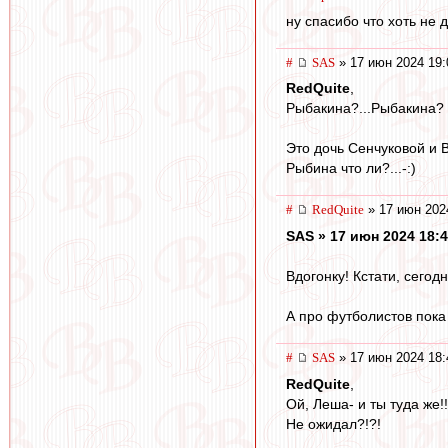
ну спасибо что хоть не
#
SAS
» 17 июн 2024 19:
RedQuite
,
Рыбакина?...Рыбакина?
Это дочь Сенчуковой и 
Рыбина что ли?...-:)
#
RedQuite
» 17 июн 202
SAS » 17 июн 2024 18:
Вдогонку! Кстати, сегод
А про футболистов пока 
#
SAS
» 17 июн 2024 18:
RedQuite
,
Ой, Леша- и ты туда же!!
Не ожидал?!?!