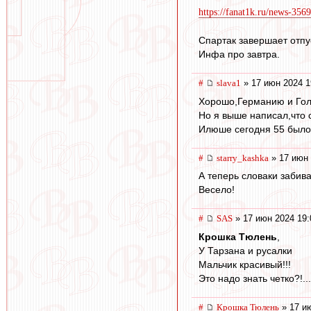
https://fanat1k.ru/news-3569
Спартак завершает отпу
Инфа про завтра.
#
slava1
» 17 июн 2024 1
Хорошо,Германию и Гол
Но я выше написал,что
Илюше сегодня 55 было 
#
starry_kashka
» 17 июн 
А теперь словаки забив
Весело!
#
SAS
» 17 июн 2024 19:
Крошка Тюлень
,
У Тарзана и русалки
Мальчик красивый!!!
Это надо знать четко?!...
#
Крошка Тюлень
» 17 и