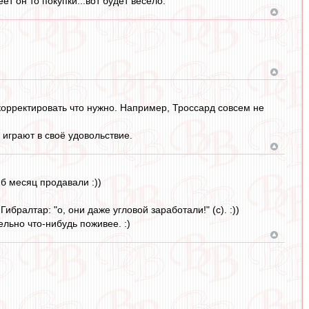
ет он то покупки...вот будет весело.
корректировать что нужно. Например, Троссард совсем не
и играют в своё удовольствие.
 б месяц продавали :))
ибралтар: "о, они даже угловой заработали!" (с). :))
льно что-нибудь поживее. :)