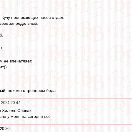
.Кучу проникающих пасов отдал.
Брак запредельный.
б.
47
м не впечатляет.
ит))
ный, похоже с тренером беда
 2024 20:47
то Хилель Словак
ле у меня на сегодня всё
20:30