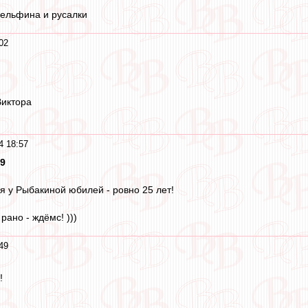
 дельфина и русалки
02
Виктора
4 18:57
49
ня у Рыбакиной юбилей - ровно 25 лет!
рано - ждёмс! )))
49
!