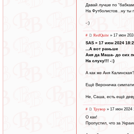
Давай лучше по "бабкам
На Футболистов...ну ты 
-:)
#
RedQuite
» 17 июн 202
SAS » 17 июн 2024 18:
...А вот раньше
Аня да Маша- до сих п
На слуху!!! -:)
А как же Аня Калинская
Ещё Вероничка симпатич
Не, Саша, есть ещё деву
#
Трувор
» 17 июн 2024 
О как!
Пропустил, что за Украи