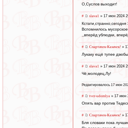
О,Суслов выходит!
#
slava1
» 17 июн 2024 2
Кстати,странно,сегодня
Вспомнилось мусорское
,,вперёд ублюдки, вперё
#
Спартачек-Казачек!
» 1
Лукаку ещё тупее дзюб
#
slava1
» 17 июн 2024 2
Чё,молодец,Лу!
Редактировалось 17 июн 20
#
tver-udomlya
» 17 июн 
Опять вар против Тедес
#
Спартачек-Казачек!
» 1
Бля словаки пока лучши