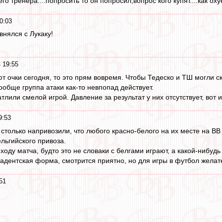
 тренера....попросить то он попросил,вопрос кого купят....как охуе
0:03
внялся с Лукаку!
 19:55
т очки сегодня, то это прям вовремя. Чтобы Тедеско и ТШ могли с
вообще группа атаки как-то невпопад действует.
тлили смелой игрой. Давление за результат у них отсутствует, вот 
9:53
 столько напривозили, что любого красно-белого на их месте на ВВ
ельгийского привоза.
оду матча, будто это не словаки с белгами играют, а какой-нибудь Г
кадентская форма, смотрится приятно, но для игры в футбол желате
51