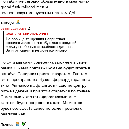
По табличке сегодня обязательно нужна ничья
grand funk railroad men и
полное накрытие пуховым платком ДМ.
митхун
-
01 сен 2024 09:06
wod » 31 авг 2024 23:01
Но вообще тенденция неприятная
прослеживается: автобус даже средней
команды - большая проблема для нас.
За игру хвалить не хочется никого.
По сути мы сами соперника загоняем в узкие
рамки. С нами почти 8-9 команд будут играть в
автобус. Соперник прижат к воротам. Где там
взять пространства. Нужен форвард таранного
типа. Активнее на флангах и чаще по центру
бить из далека и при этом стараться по точнее.
С ментами и железнодорожниками мне
кажется будет попроще в атаке. Моментов
будет больше. Главное не было проблем с
реализацией.
Трувор
-