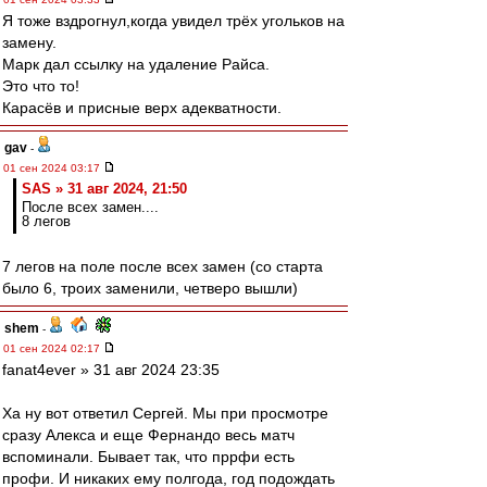
Я тоже вздрогнул,когда увидел трёх угольков на
замену.
Марк дал ссылку на удаление Райса.
Это что то!
Карасёв и присные верх адекватности.
gav
-
01 сен 2024 03:17
SAS » 31 авг 2024, 21:50
После всех замен....
8 легов
7 легов на поле после всех замен (со старта
было 6, троих заменили, четверо вышли)
shem
-
01 сен 2024 02:17
fanat4ever » 31 авг 2024 23:35
Ха ну вот ответил Сергей. Мы при просмотре
сразу Алекса и еще Фернандо весь матч
вспоминали. Бывает так, что пррфи есть
профи. И никаких ему полгода, год подождать