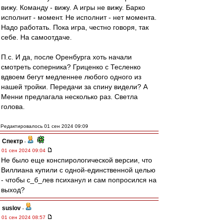
вижу. Команду - вижу. А игры не вижу. Барко
исполнит - момент. Не исполнит - нет момента.
Надо работать. Пока игра, честно говоря, так
себе. На самоотдаче.
П.с. И да, после Оренбурга хоть начали
смотреть соперника? Гриценко с Тесленко
вдвоем бегут медленнее любого одного из
нашей тройки. Передачи за спину видели? А
Менни предлагала несколько раз. Светла
голова.
Редактировалось 01 сен 2024 09:09
Спектр
-
01 сен 2024 09:04
Не было еще конспирологической версии, что
Виллиана купили с одной-единственной целью
- чтобы с_б_лев психанул и сам попросился на
выход?
suslov
-
01 сен 2024 08:57