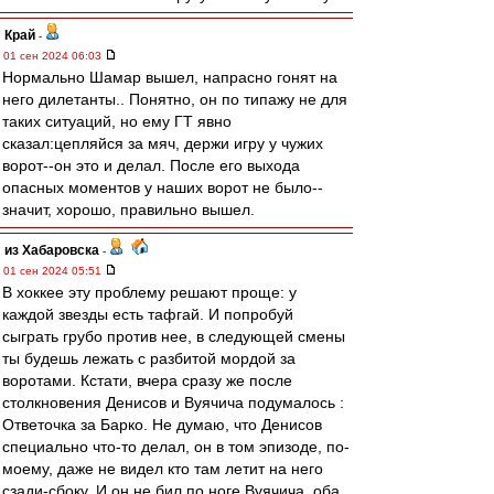
Край
-
01 сен 2024 06:03
Нормально Шамар вышел, напрасно гонят на
него дилетанты.. Понятно, он по типажу не для
таких ситуаций, но ему ГТ явно
сказал:цепляйся за мяч, держи игру у чужих
ворот--он это и делал. После его выхода
опасных моментов у наших ворот не было--
значит, хорошо, правильно вышел.
из Хабаровска
-
01 сен 2024 05:51
В хоккее эту проблему решают проще: у
каждой звезды есть тафгай. И попробуй
сыграть грубо против нее, в следующей смены
ты будешь лежать с разбитой мордой за
воротами. Кстати, вчера сразу же после
столкновения Денисов и Вуячича подумалось :
Ответочка за Барко. Не думаю, что Денисов
специально что-то делал, он в том эпизоде, по-
моему, даже не видел кто там летит на него
сзади-сбоку. И он не бил по ноге Вуячича, оба