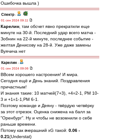
Ошибочка вышла )
Спектр
-
01 сен 2024 09:11
Карелин
, там обсчет явно прекратили еще
минуте на 30-й. Последний удар всего матча -
Зобнин на 22-й минуте, последнее событие -
желтая Денисову на 28-й. Уже даже замены
Вуячича нет
Карелин
-
01 сен 2024 09:06
ВВсем хорошего настроения! И мира.
Сегодня ещё и День знаний. Поздравления
причастным!
И знания такие: 10 матчей(7+3), +4=2-1, РМ 10-
3 и +1=1-1,РМ 6-1.
Поэтому команде и Деяну - твёрдую четвёрку
за этот отрезок. Оценка снижена на балл за
"Оренбург". Ну и чтобы не возомнили о себе
раньше времени.
Потому как вчерашний xG такой:
0.06 -
0.21
(Understat)