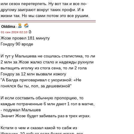
или сезон перетерпеть. Ну вот так и все по-
другому заиграют вокруг таких профи. И в
жизни так. Но мы сами потом это все рушим.
Olddima
-
01 сен 2024 02:10
Жозе провел 181 минуту
Гондоу 90 вроде
И тут у Малышева не сошлась статистика, то ли
2 млн за Жозе жалко стало и надежды рухнули
вытащить иголку из стога сена, то ли 2 гола
Гондоу за 12 млн вызвали изжогу
"А Балда приговаривал с укоризной: «Не
гонялся бы ты, поп, за дешевизной"
И если составить обычную пропорцию, то
каждые потраченные 6 млн дают 1 гол в матче,
- подумал Малышев
Значит Жозе будет забивать раз в трех играх.
Кстати о чем и сказал какой то сабж из
Испании. 10 забьет если будет играть все