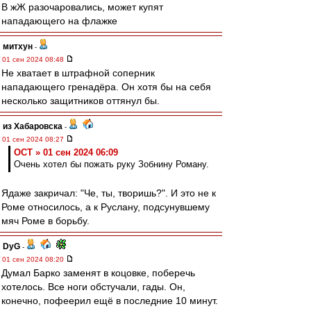
В жЖ разочаровались, может купят
нападающего на флажке
митхун
-
01 сен 2024 08:48
Не хватает в штрафной соперник
нападающего гренадёра. Он хотя бы на себя
несколько защитников оттянул бы.
из Хабаровска
-
01 сен 2024 08:27
ОСТ » 01 сен 2024 06:09
Очень хотел бы пожать руку Зобнину Роману.
Ядаже закричал: "Че, ты, творишь?". И это не к
Роме относилось, а к Руслану, подсунувшему
мяч Роме в борьбу.
DyG
-
01 сен 2024 08:20
Думал Барко заменят в коцовке, поберечь
хотелось. Все ноги обстучали, гады. Он,
конечно, пофеерил ещё в последние 10 минут.