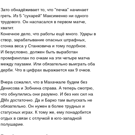
Зато обнадёживает то, что "печка" начинает
греть. Из 5 "сухарей" Максименко ни одного
трудового. Он наспасался в первом матче,
хватит.
Конечное дело, что работы ещё много. Удары в
створ, зарабатывание опасных штрафных,
сгонка веса у Станковича и тому подобное.
И безусловно, должен быть выработан
промфинплан по очкам на эти четыре матча
между паузами. Или обязательно выиграть оба
дерби. Что в цифрах выражается как 9 очков.
Вчера сожалел, что в Махачкале будем без
Денисова и Зобнина справа. А теперь смотрю,
что обнулились они разумно. И без них сил на
ДМх достаточно. Да и Барко там выпускать не
обязательно. Он нужен в более трудных и
статусных играх. К тому же, ему понадобится
отдых в связи с отлучкой в юго-западной
полушарие.