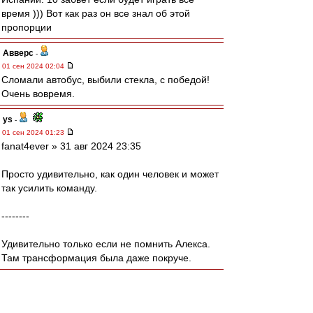
время ))) Вот как раз он все знал об этой
пропорции
Авверс
-
01 сен 2024 02:04
Сломали автобус, выбили стекла, с победой!
Очень вовремя.
ys
-
01 сен 2024 01:23
fanat4ever » 31 авг 2024 23:35
Просто удивительно, как один человек и может
так усилить команду.
--------
Удивительно только если не помнить Алекса.
Там трансформация была даже покруче.
mmmmm
-
01 сен 2024 00:59
Мак-Гуру » 01 сен 2024 00:42