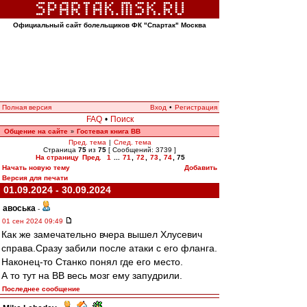
Официальный сайт болельщиков ФК "Спартак" Москва
Полная версия
Вход
•
Регистрация
FAQ
•
Поиск
Общение на сайте
Гостевая книга ВВ
»
Пред. тема
|
След. тема
Страница
75
из
75
[ Сообщений: 3739 ]
На страницу
Пред.
1
...
71
,
72
,
73
,
74
,
75
Начать новую тему
Добавить
Версия для печати
01.09.2024 - 30.09.2024
авоська
-
01 сен 2024 09:49
Как же замечательно вчера вышел Хлусевич
справа.Сразу забили после атаки с его фланга.
Наконец-то Станко понял где его место.
А то тут на ВВ весь мозг ему запудрили.
Последнее сообщение