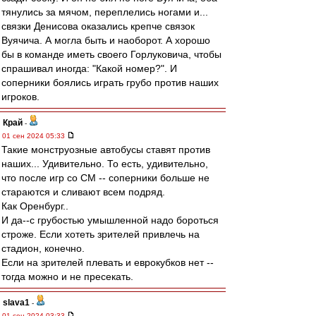
тянулись за мячом, переплелись ногами и...
связки Денисова оказались крепче связок
Вуячича. А могла быть и наоборот. А хорошо
бы в команде иметь своего Горлуковича, чтобы
спрашивал иногда: "Какой номер?". И
соперники боялись играть грубо против наших
игроков.
Край
-
01 сен 2024 05:33
Такие монструозные автобусы ставят против
наших... Удивительно. То есть, удивительно,
что после игр со СМ -- соперники больше не
стараются и сливают всем подряд.
Как Оренбург..
И да--с грубостью умышленной надо бороться
строже. Если хотеть зрителей привлечь на
стадион, конечно.
Если на зрителей плевать и еврокубков нет --
тогда можно и не пресекать.
slava1
-
01 сен 2024 03:33