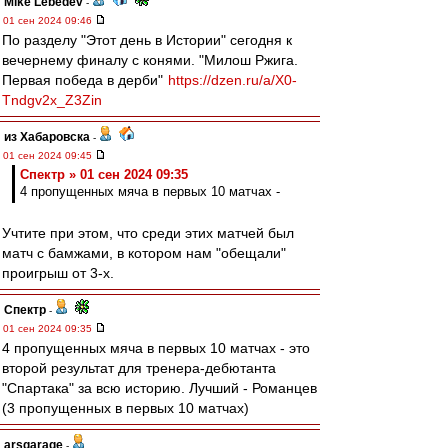
Mike Lebedev
-
01 сен 2024 09:46
По разделу "Этот день в Истории" сегодня к
вечернему финалу с конями. "Милош Ржига.
Первая победа в дерби"
https://dzen.ru/a/X0-
Tndgv2x_Z3Zin
из Хабаровска
-
01 сен 2024 09:45
Спектр » 01 сен 2024 09:35
4 пропущенных мяча в первых 10 матчах -
Учтите при этом, что среди этих матчей был
матч с бамжами, в котором нам "обещали"
проигрыш от 3-х.
Спектр
-
01 сен 2024 09:35
4 пропущенных мяча в первых 10 матчах - это
второй результат для тренера-дебютанта
"Спартака" за всю историю. Лучший - Романцев
(3 пропущенных в первых 10 матчах)
arsgarage
-