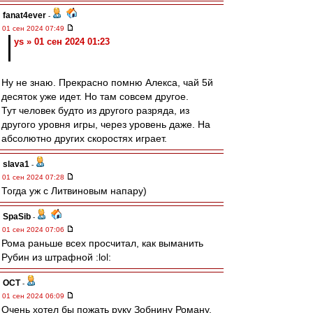
fanat4ever
-
01 сен 2024 07:49
ys » 01 сен 2024 01:23
Ну не знаю. Прекрасно помню Алекса, чай 5й
десяток уже идет. Но там совсем другое.
Тут человек будто из другого разряда, из
другого уровня игры, через уровень даже. На
абсолютно других скоростях играет.
slava1
-
01 сен 2024 07:28
Тогда уж с Литвиновым напару)
SpaSib
-
01 сен 2024 07:06
Рома раньше всех просчитал, как выманить
Рубин из штрафной :lol:
ОСТ
-
01 сен 2024 06:09
Очень хотел бы пожать руку Зобнину Роману.