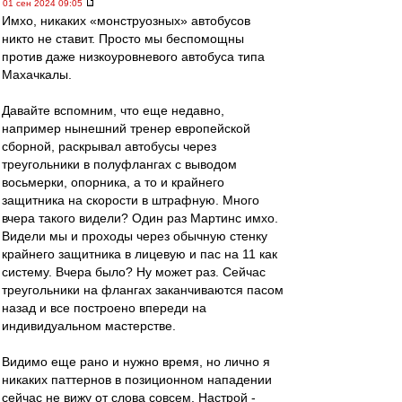
01 сен 2024 09:05
Имхо, никаких «монструозных» автобусов
никто не ставит. Просто мы беспомощны
против даже низкоуровневого автобуса типа
Махачкалы.
Давайте вспомним, что еще недавно,
например нынешний тренер европейской
сборной, раскрывал автобусы через
треугольники в полуфлангах с выводом
восьмерки, опорника, а то и крайнего
защитника на скорости в штрафную. Много
вчера такого видели? Один раз Мартинс имхо.
Видели мы и проходы через обычную стенку
крайнего защитника в лицевую и пас на 11 как
систему. Вчера было? Ну может раз. Сейчас
треугольники на флангах заканчиваются пасом
назад и все построено впереди на
индивидуальном мастерстве.
Видимо еще рано и нужно время, но лично я
никаких паттернов в позиционном нападении
сейчас не вижу от слова совсем. Настрой -