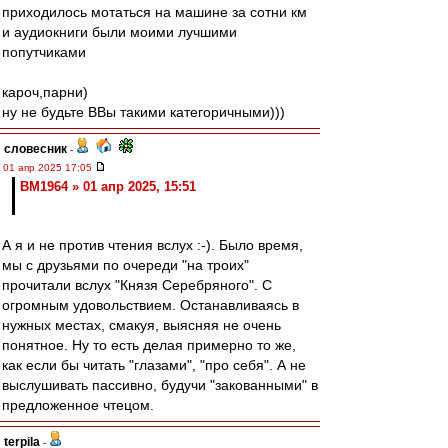
приходилось мотаться на машине за сотни км
и аудиокниги были моими лучшими
попутчиками
кароч,парни)
ну не будьте ВВы такими категоричными)))
словесник
-
01 апр 2025 17:05
BM1964 » 01 апр 2025, 15:51
А я и не против чтения вслух :-). Было время,
мы с друзьями по очереди "на троих"
прочитали вслух "Князя Серебряного". С
огромным удовольствием. Останавливаясь в
нужных местах, смакуя, выясняя не очень
понятное. Ну то есть делая примерно то же,
как если бы читать "глазами", "про себя". А не
выслушивать пассивно, будучи "закованными" в
предложенное чтецом.
terpila
-