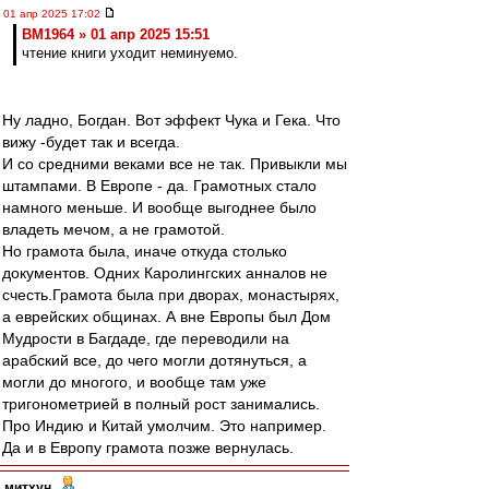
01 апр 2025 17:02
BM1964 » 01 апр 2025 15:51
чтение книги уходит неминуемо.
Ну ладно, Богдан. Вот эффект Чука и Гека. Что
вижу -будет так и всегда.
И со средними веками все не так. Привыкли мы
штампами. В Европе - да. Грамотных стало
намного меньше. И вообще выгоднее было
владеть мечом, а не грамотой.
Но грамота была, иначе откуда столько
документов. Одних Каролингских анналов не
счесть.Грамота была при дворах, монастырях,
а еврейских общинах. А вне Европы был Дом
Мудрости в Багдаде, где переводили на
арабский все, до чего могли дотянуться, а
могли до многого, и вообще там уже
тригонометрией в полный рост занимались.
Про Индию и Китай умолчим. Это например.
Да и в Европу грамота позже вернулась.
митхун
-