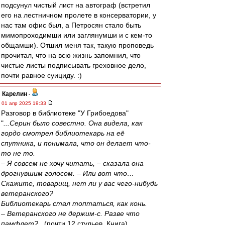
подсунул чистый лист на автограф (встретил
его на лестничном пролете в консерватории, у
нас там офис был, а Петросян стало быть
мимопроходимши или заглянумши и с кем-то
общамши). Отшил меня так, такую проповедь
прочитал, что на всю жизнь запомнил, что
чистые листы подписывать греховное дело,
почти равное суициду. :)
Карелин
-
01 апр 2025 19:33
Разговор в библиотеке "У Грибоедова"
"
...Серин было совестно. Она видела, как
гордо смотрел библиотекарь на её
спутника, и понимала, что он делает что-
то не то.
– Я совсем не хочу читать, – сказала она
дрогнувшим голосом. – Или вот что…
Скажите, товарищ, нет ли у вас чего-нибудь
ветеранского?
Библиотекарь стал топтаться, как конь.
– Ветеранского не держим-с. Разве что
памфлет?...
(почти 12 стульев, Книга)