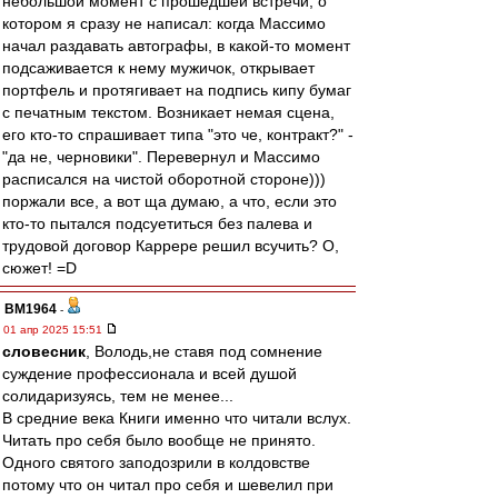
небольшой момент с прошедшей встречи, о
котором я сразу не написал: когда Массимо
начал раздавать автографы, в какой-то момент
подсаживается к нему мужичок, открывает
портфель и протягивает на подпись кипу бумаг
с печатным текстом. Возникает немая сцена,
его кто-то спрашивает типа "это че, контракт?" -
"да не, черновики". Перевернул и Массимо
расписался на чистой оборотной стороне)))
поржали все, а вот ща думаю, а что, если это
кто-то пытался подсуетиться без палева и
трудовой договор Каррере решил всучить? О,
сюжет! =D
BM1964
-
01 апр 2025 15:51
словесник
, Володь,не ставя под сомнение
суждение профессионала и всей душой
солидаризуясь, тем не менее...
В средние века Книги именно что читали вслух.
Читать про себя было вообще не принято.
Одного святого заподозрили в колдовстве
потому что он читал про себя и шевелил при