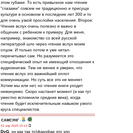
этом губами. То есть привычное нам чтение
"глазами" совсем не традиционно и присуще
культуре в основном в последние лет 300 и то
для очень узкой прослойки населения. Второе:
Чтение вслух очень полезно и важно в
общении с ребенком к примеру. Для меня,
например, знакомство со всей русской
литературой шло через чтение вслух моим
отцом. И только потом я уже читал-
перечитывал сам. Но разумеется это
специфический опыт не имеющий отношения к
аудиокнигам. Тем не менее я уверен, что
чтение вслух это важнейший оплот
коммуникации. Но суть все это не меняет.
Хотим мы или нет, но чтение книги уходит
неминуемо. Скоро настанет момент (и как тут
уместно вспомнили средние века), когда
чтение будет исключительным навыком узкого
круга специалистов.
САМСУНГ
-
01 апр 2025 15:13
DyG
, ну как так то)фануйди это зло