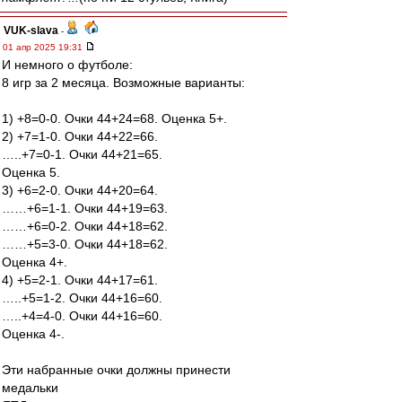
VUK-slava
-
01 апр 2025 19:31
И немного о футболе:
8 игр за 2 месяца. Возможные варианты:
1) +8=0-0. Очки 44+24=68. Оценка 5+.
2) +7=1-0. Очки 44+22=66.
…..+7=0-1. Очки 44+21=65.
Оценка 5.
3) +6=2-0. Очки 44+20=64.
……+6=1-1. Очки 44+19=63.
……+6=0-2. Очки 44+18=62.
……+5=3-0. Очки 44+18=62.
Оценка 4+.
4) +5=2-1. Очки 44+17=61.
…..+5=1-2. Очки 44+16=60.
…..+4=4-0. Очки 44+16=60.
Оценка 4-.
Эти набранные очки должны принести
медальки