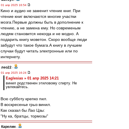
01 апр 2025 16:54
Кино и аудио не заменит чтение книг. При
чтение книг включаются многие участки
мозга.Первые должны быть в дополнение к
чтению, а не замена ему. Но современым
людям становится некогда и не модно. А
подарить книгу моветон. Скоро вообще люди
забудут что такое бумага.А книгу в лучшем
случаи будут читать электронные или по
интернету.
лео22
-
01 апр 2025 16:24
Eaglesias » 01 апр 2025 14:21
винил родственен этиловому спирту. Не
увлекайтесь.
Всю субботу крепко пил.
В воскресенье грыз винил.
Как сказал бы Лао Цзы:
"Ну ка, братцы, тормозы"
Карелин
-