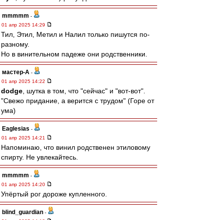
mmmmm
-
01 апр 2025 14:29
Тил, Этил, Метил и Налил только пишутся по-
разному.
Но в винительном падеже они родственники.
мастер-А
-
01 апр 2025 14:22
dodge
, шутка в том, что "сейчас" и "вот-вот".
"Свежо придание, а верится с трудом" (Горе от
ума)
Eaglesias
-
01 апр 2025 14:21
Напоминаю, что винил родственен этиловому
спирту. Не увлекайтесь.
mmmmm
-
01 апр 2025 14:20
Упёртый рог дороже купленного.
blind_guardian
-