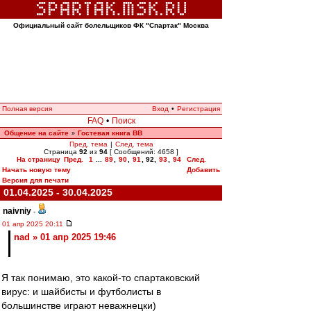
Официальный сайт болельщиков ФК "Спартак" Москва
Полная версия
Вход
•
Регистрация
FAQ
•
Поиск
Общение на сайте
Гостевая книга ВВ
»
Пред. тема
|
След. тема
Страница
92
из
94
[ Сообщений: 4658 ]
На страницу
Пред.
1
...
89
,
90
,
91
,
92
,
93
,
94
След.
Начать новую тему
Добавить
Версия для печати
01.04.2025 - 30.04.2025
naivniy
-
01 апр 2025 20:11
nad » 01 апр 2025 19:46
Я так понимаю, это какой-то спартаковский
вирус: и шайбисты и футболисты в
большинстве играют неважнецки)