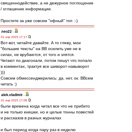
священнодействие, а не дежурное поглощение
/ оглашение информации.
Простите за уже совсем "офный" топ :-).
лео22
-
01 апр 2025 17:17
Вот-вот, читайте давайте. А то гляжу, мои
"большие тексты" на ВВ осилить уже не в
силах, не врубаются, от того и злятся.
Читают по диагонали, потом пишут что попало
в комментах, трактуя все шиворот-навыворот
)))
Совсем обмессенджерились: да, нет, ок. ВВсем
читать :)
alek.vladimir
-
01 апр 2025 17:08
были времена когда читал все что не прибито
и не только книшки, но и целые тонны повестей
и рассказов в разных журналах
и был период когда пару раз в неделю