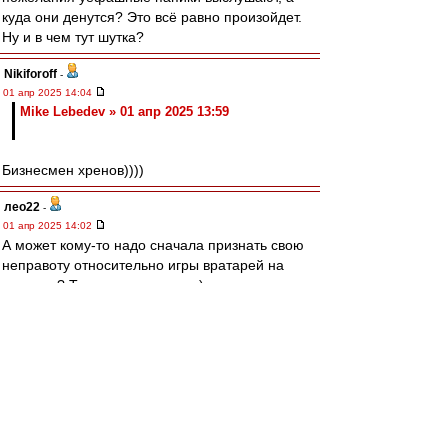
куда они денутся? Это всё равно произойдет.
Ну и в чем тут шутка?
Nikiforoff
-
01 апр 2025 14:04
Mike Lebedev » 01 апр 2025 13:59
Бизнесмен хренов))))
лео22
-
01 апр 2025 14:02
А может кому-то надо сначала признать свою
неправоту относительно игры вратарей на
выходах? Тогда и поговорим ;)
А вообще хорошая была первоапрельская
шутка о неадекватной оценке Криса и Тео.
Оценил. Как шутку :)
Редактировалось 01 апр 2025 14:04
Mike Lebedev
-
01 апр 2025 13:59