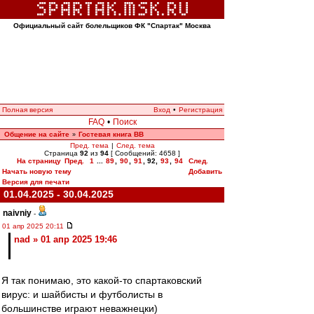
Официальный сайт болельщиков ФК "Спартак" Москва
Полная версия
Вход
•
Регистрация
FAQ
•
Поиск
Общение на сайте
Гостевая книга ВВ
»
Пред. тема
|
След. тема
Страница
92
из
94
[ Сообщений: 4658 ]
На страницу
Пред.
1
...
89
,
90
,
91
,
92
,
93
,
94
След.
Начать новую тему
Добавить
Версия для печати
01.04.2025 - 30.04.2025
naivniy
-
01 апр 2025 20:11
nad » 01 апр 2025 19:46
Я так понимаю, это какой-то спартаковский
вирус: и шайбисты и футболисты в
большинстве играют неважнецки)