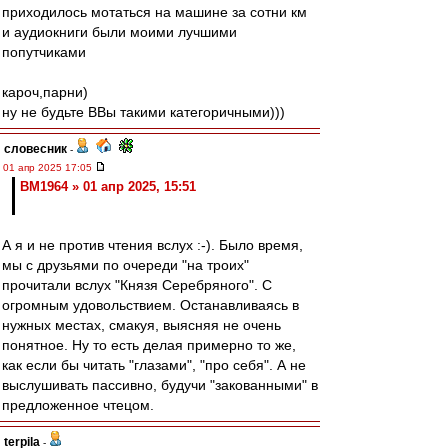
приходилось мотаться на машине за сотни км
и аудиокниги были моими лучшими
попутчиками
кароч,парни)
ну не будьте ВВы такими категоричными)))
словесник
-
01 апр 2025 17:05
BM1964 » 01 апр 2025, 15:51
А я и не против чтения вслух :-). Было время,
мы с друзьями по очереди "на троих"
прочитали вслух "Князя Серебряного". С
огромным удовольствием. Останавливаясь в
нужных местах, смакуя, выясняя не очень
понятное. Ну то есть делая примерно то же,
как если бы читать "глазами", "про себя". А не
выслушивать пассивно, будучи "закованными" в
предложенное чтецом.
terpila
-