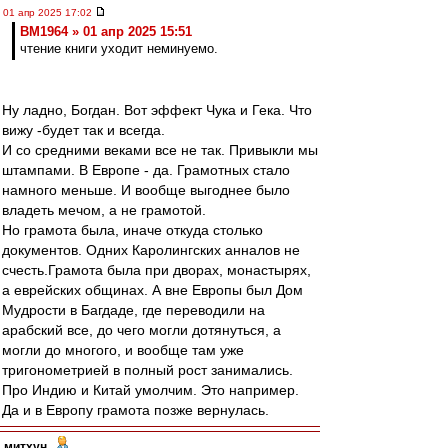
01 апр 2025 17:02
BM1964 » 01 апр 2025 15:51
чтение книги уходит неминуемо.
Ну ладно, Богдан. Вот эффект Чука и Гека. Что
вижу -будет так и всегда.
И со средними веками все не так. Привыкли мы
штампами. В Европе - да. Грамотных стало
намного меньше. И вообще выгоднее было
владеть мечом, а не грамотой.
Но грамота была, иначе откуда столько
документов. Одних Каролингских анналов не
счесть.Грамота была при дворах, монастырях,
а еврейских общинах. А вне Европы был Дом
Мудрости в Багдаде, где переводили на
арабский все, до чего могли дотянуться, а
могли до многого, и вообще там уже
тригонометрией в полный рост занимались.
Про Индию и Китай умолчим. Это например.
Да и в Европу грамота позже вернулась.
митхун
-