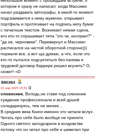
небольшой момент с прошедшей встречи, о
котором я сразу не написал: когда Массимо
начал раздавать автографы, в какой-то момент
подсаживается к нему мужичок, открывает
портфель и протягивает на подпись кипу бумаг
с печатным текстом. Возникает немая сцена,
его кто-то спрашивает типа "это че, контракт?" -
"да не, черновики". Перевернул и Массимо
расписался на чистой оборотной стороне)))
поржали все, а вот ща думаю, а что, если это
кто-то пытался подсуетиться без палева и
трудовой договор Каррере решил всучить? О,
сюжет! =D
BM1964
-
01 апр 2025 15:51
словесник
, Володь,не ставя под сомнение
суждение профессионала и всей душой
солидаризуясь, тем не менее...
В средние века Книги именно что читали вслух.
Читать про себя было вообще не принято.
Одного святого заподозрили в колдовстве
потому что он читал про себя и шевелил при