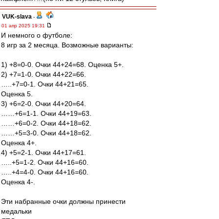
VUK-slava
-
01 апр 2025 19:31
И немного о футболе:
8 игр за 2 месяца. Возможные варианты:
1) +8=0-0. Очки 44+24=68. Оценка 5+.
2) +7=1-0. Очки 44+22=66.
…..+7=0-1. Очки 44+21=65.
Оценка 5.
3) +6=2-0. Очки 44+20=64.
……+6=1-1. Очки 44+19=63.
……+6=0-2. Очки 44+18=62.
……+5=3-0. Очки 44+18=62.
Оценка 4+.
4) +5=2-1. Очки 44+17=61.
…..+5=1-2. Очки 44+16=60.
…..+4=4-0. Очки 44+16=60.
Оценка 4-.
Эти набранные очки должны принести
медальки