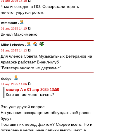
01 апр 2025 14:18
4 матч сегодня в ПО. Северстали терять
нечего, упрутся рогом.
mmmmm
-
01 апр 2025 14:15
Винил Максименко.
Mike Lebedev
-
01 апр 2025 14:13
Для членов Совета Музыкальных Ветеранов на
ярмарке работает Винил-клуб
"Вегетарианского не держим-с"
dodge
-
01 апр 2025 14:06
мастер-А » 01 апр 2025 13:50
Кого он там может качать?
Это уже другой вопрос.
Но условия возвращения обсуждать всё равно
будут.
Поставят их перед фактом? Скорее всего. Но и
пожелания уефашные папики выслушают, а