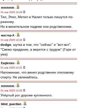
mmmmm
-
01 апр 2025 14:29
Тил, Этил, Метил и Налил только пишутся по-
разному.
Но в винительном падеже они родственники.
мастер-А
-
01 апр 2025 14:22
dodge
, шутка в том, что "сейчас" и "вот-вот".
"Свежо придание, а верится с трудом" (Горе от
ума)
Eaglesias
-
01 апр 2025 14:21
Напоминаю, что винил родственен этиловому
спирту. Не увлекайтесь.
mmmmm
-
01 апр 2025 14:20
Упёртый рог дороже купленного.
blind_guardian
-