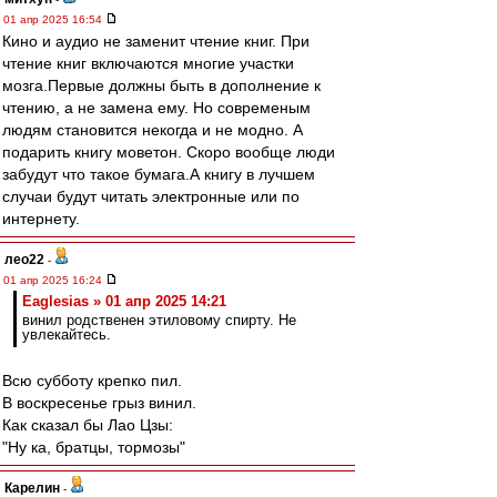
01 апр 2025 16:54
Кино и аудио не заменит чтение книг. При
чтение книг включаются многие участки
мозга.Первые должны быть в дополнение к
чтению, а не замена ему. Но современым
людям становится некогда и не модно. А
подарить книгу моветон. Скоро вообще люди
забудут что такое бумага.А книгу в лучшем
случаи будут читать электронные или по
интернету.
лео22
-
01 апр 2025 16:24
Eaglesias » 01 апр 2025 14:21
винил родственен этиловому спирту. Не
увлекайтесь.
Всю субботу крепко пил.
В воскресенье грыз винил.
Как сказал бы Лао Цзы:
"Ну ка, братцы, тормозы"
Карелин
-