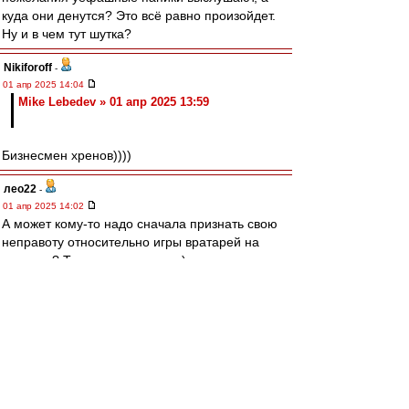
куда они денутся? Это всё равно произойдет.
Ну и в чем тут шутка?
Nikiforoff
-
01 апр 2025 14:04
Mike Lebedev » 01 апр 2025 13:59
Бизнесмен хренов))))
лео22
-
01 апр 2025 14:02
А может кому-то надо сначала признать свою
неправоту относительно игры вратарей на
выходах? Тогда и поговорим ;)
А вообще хорошая была первоапрельская
шутка о неадекватной оценке Криса и Тео.
Оценил. Как шутку :)
Редактировалось 01 апр 2025 14:04
Mike Lebedev
-
01 апр 2025 13:59