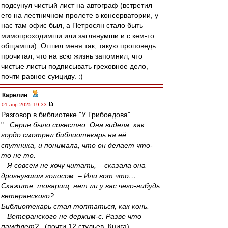
подсунул чистый лист на автограф (встретил
его на лестничном пролете в консерватории, у
нас там офис был, а Петросян стало быть
мимопроходимши или заглянумши и с кем-то
общамши). Отшил меня так, такую проповедь
прочитал, что на всю жизнь запомнил, что
чистые листы подписывать греховное дело,
почти равное суициду. :)
Карелин
-
01 апр 2025 19:33
Разговор в библиотеке "У Грибоедова"
"
...Серин было совестно. Она видела, как
гордо смотрел библиотекарь на её
спутника, и понимала, что он делает что-
то не то.
– Я совсем не хочу читать, – сказала она
дрогнувшим голосом. – Или вот что…
Скажите, товарищ, нет ли у вас чего-нибудь
ветеранского?
Библиотекарь стал топтаться, как конь.
– Ветеранского не держим-с. Разве что
памфлет?...
(почти 12 стульев, Книга)