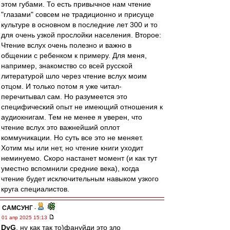
этом губами. То есть привычное нам чтение
"глазами" совсем не традиционно и присуще
культуре в основном в последние лет 300 и то
для очень узкой прослойки населения. Второе:
Чтение вслух очень полезно и важно в
общении с ребенком к примеру. Для меня,
например, знакомство со всей русской
литературой шло через чтение вслух моим
отцом. И только потом я уже читал-
перечитывал сам. Но разумеется это
специфический опыт не имеющий отношения к
аудиокнигам. Тем не менее я уверен, что
чтение вслух это важнейший оплот
коммуникации. Но суть все это не меняет.
Хотим мы или нет, но чтение книги уходит
неминуемо. Скоро настанет момент (и как тут
уместно вспомнили средние века), когда
чтение будет исключительным навыком узкого
круга специалистов.
САМСУНГ
-
01 апр 2025 15:13
DyG
, ну как так то)фануйди это зло