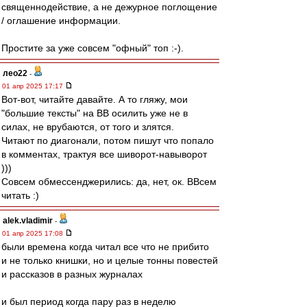
священнодействие, а не дежурное поглощение
/ оглашение информации.
Простите за уже совсем "офный" топ :-).
лео22
-
01 апр 2025 17:17
Вот-вот, читайте давайте. А то гляжу, мои
"большие тексты" на ВВ осилить уже не в
силах, не врубаются, от того и злятся.
Читают по диагонали, потом пишут что попало
в комментах, трактуя все шиворот-навыворот
)))
Совсем обмессенджерились: да, нет, ок. ВВсем
читать :)
alek.vladimir
-
01 апр 2025 17:08
были времена когда читал все что не прибито
и не только книшки, но и целые тонны повестей
и рассказов в разных журналах
и был период когда пару раз в неделю