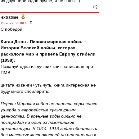
из двух переводов лучше, я не знаю. :)
extratime
-
26 ноя 2025 09:43
С победой!
Киган Джон - Первая мировая война.
История Великой войны, которая
расколола мир и привела Европу к гибели
(1998).
Пожалуй одна из лучших книг написаная про
ПМВ.
цитата из книги чуть чуть, книга интересная не
буду много спойлерить.
Первая Мировая война не нанесла серьезного
ущерба и европейским культурным
ценностям. В военные годы сильно не
пострадал ни один из памятников
архитектуры. В 1914–1918 годах обошлось и
без массовых жестокостей по отношению к