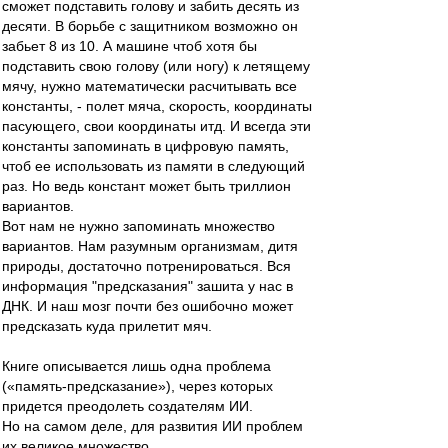
сможет подставить голову и забить десять из
десяти. В борьбе с защитником возможно он
забьет 8 из 10. А машине чтоб хотя бы
подставить свою голову (или ногу) к летящему
мячу, нужно математически расчитывать все
константы, - полет мяча, скорость, координаты
пасующего, свои координаты итд. И всегда эти
константы запоминать в цифровую память,
чтоб ее использовать из памяти в следующий
раз. Но ведь констант может быть триллион
вариантов.
Вот нам не нужно запоминать множество
вариантов. Нам разумным организмам, дитя
природы, достаточно потренироваться. Вся
информация "предсказания" зашита у нас в
ДНК. И наш мозг почти без ошибочно может
предсказать куда прилетит мяч.
Книге описывается лишь одна проблема
(«память-предсказание»), через которых
придется преодолеть создателям ИИ.
Но на самом деле, для развития ИИ проблем
их великое множество.