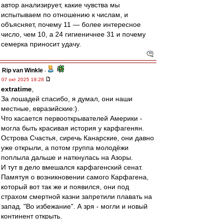
автор анализирует, какие чувства мы
испытываем по отношению к числам, и
объясняет, почему 11 — более интересное
число, чем 10, а 24 гигиеничнее 31 и почему
семерка приносит удачу.
Rip van Winkle
-
07 окт 2025 19:28
extratime
,
За лошадей спасибо, я думал, они наши
местные, евразийские:).
Что касается первооткрывателей Америки -
могла быть красивая история у карфагенян.
Острова Счастья, сиречь Канарские, они давно
уже открыли, а потом группа молодёжи
поплыла дальше и наткнулась на Азоры.
И тут в дело вмешался карфагенский сенат.
Памятуя о возникновении самого Карфагена,
который вот так же и появился, они под
страхом смертной казни запретили плавать на
запад. "Во избежание". А зря - могли и новый
континент открыть.