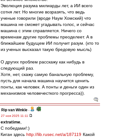
Эволюция разума милиарды лет, а ИИ всего
сотня лет. Но многие возразять, что ведь
ученые говорили (вроде Наум Хомский) что
машина не сможет угадывать голос, и сейчас
машина с этим справляется. Ничего со
временам другие проблемы преоделеет. А в
ближайшем будущем ИИ получит разум. (кто то
из ученых высказал такую бредовую мысль)
О других проблем расскажу как нибудь в
следующий раз.
Хотя, нет, скажу самую банальную проблему,
пусть для начала машина научится ценить
понты, как человек. А понты и деньги один из
механизмов человечесткого прогресса)).
Rip van Winkle
-
27 ноя 2025 11:11
extratime
,
С победами!:)
Киган здесь
http://lib.rusec.net/a/187119
Какой