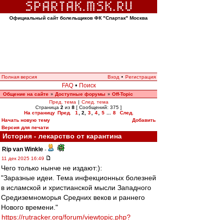
Официальный сайт болельщиков ФК "Спартак" Москва
Полная версия
Вход
•
Регистрация
FAQ
•
Поиск
Общение на сайте
Доступные форумы
Off-Topic
»
»
Пред. тема
|
След. тема
Страница
2
из
8
[ Сообщений: 375 ]
На страницу
Пред.
1
,
2
,
3
,
4
,
5
...
8
След.
Начать новую тему
Добавить
Версия для печати
История - лекарство от карантина
Rip van Winkle
-
11 дек 2025 16:49
Чего только нынче не издают:):
"Заразные идеи. Тема инфекционных болезней
в исламской и христианской мысли Западного
Средиземноморья Средних веков и раннего
Нового времени."
https://rutracker.org/forum/viewtopic.php?