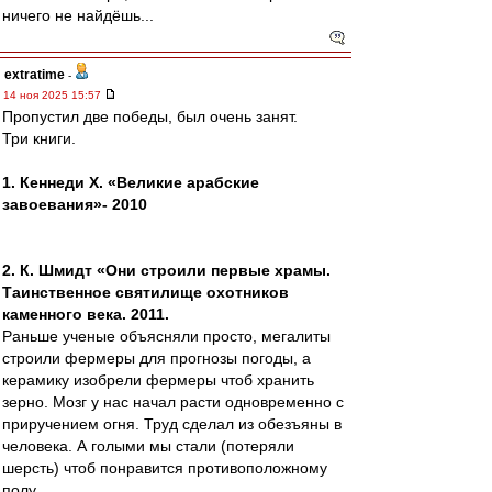
ничего не найдёшь...
extratime
-
14 ноя 2025 15:57
Пропустил две победы, был очень занят.
Три книги.
1. Кеннеди Х. «Великие арабские
завоевания»- 2010
2. К. Шмидт «Они строили первые храмы.
Таинственное святилище охотников
каменного века. 2011.
Раньше ученые объясняли просто, мегалиты
строили фермеры для прогнозы погоды, а
керамику изобрели фермеры чтоб хранить
зерно. Мозг у нас начал расти одновременно с
приручением огня. Труд сделал из обезъяны в
человека. А голыми мы стали (потеряли
шерсть) чтоб понравится противоположному
полу.