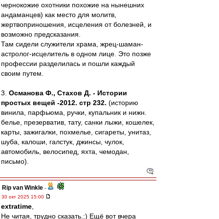
чернокожие охотники похожие на нынешних
андаманцев) как место для молитв,
жертвоприношения, исцеления от болезней, и
возможно предсказания.
Там сидели служители храма, жрец-шаман-
астролог-исцелитель в одном лице. Это позже
профессии разделилась и пошли каждый
своим путем.
3.
Османова Ф., Стахов Д. - Истории
простых вещей -2012. стр 232.
(историю
винила, парфьюма, ручки, купальник и нижн.
белье, презерватив, тату, санки лыжи, кошелек,
карты, зажигалки, похмелье, сигареты, унитаз,
шуба, калоши, галстук, джинсы, чулок,
автомобиль, велосипед, яхта, чемодан,
письмо).
Rip van Winkle
-
30 окт 2025 15:00
extratime
,
Не читая, трудно сказать.:) Ещё вот вчера