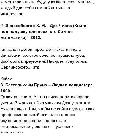
коментировать не буду, у каждого свое мнение,
каждый для себя сам найдет что то
интересное.
2.
Энценсбергер Х. М. - Дух Числа (Книга
под подушку для всех, кто боится
математики) - 2013.
Книга для детей, простые числа, и числа
финобачи, золотое сечение, правило куба,
факториал, треуголник Паскаля, треуголник
Серпинсокого... итд)
Кубок:
3.
Беттельхeйм Бруно – Люди в концлагере.
1960.
Отличная книга. Автор психоаналитик (вроде
ученик З.Фрейда) был узником Дахау, а затем
Бухенвальда. Там, чтобы не сойти с ума, он как
профессиональный психолог занялся
изучением поведения человека в
экстремальных условиях — условиях
концлагеря...