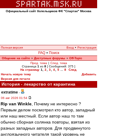
Официальный сайт болельщиков ФК "Спартак" Москва
Полная версия
Вход
•
Регистрация
FAQ
•
Поиск
Общение на сайте
Доступные форумы
Off-Topic
»
»
Пред. тема
|
След. тема
Страница
1
из
8
[ Сообщений: 375 ]
На страницу
1
,
2
,
3
,
4
,
5
...
8
След.
Начать новую тему
Добавить
Версия для печати
История - лекарство от карантина
extratime
-
06 авг 2026 01:54
Rip van Winkle
, Почему не интересно ?
Первым делом посмотрел кто автор, западный
или наш местный. Если автор наш то там
обычно сборная солянка повторы, взятая из
разных западных авторов. Для продвинутого
англоязычного читателя такой уровень не