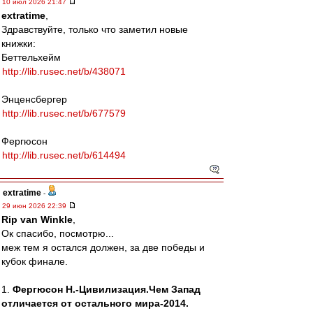
10 июл 2026 21:47
extratime
,
Здравствуйте, только что заметил новые
книжки:
Беттельхeйм
http://lib.rusec.net/b/438071
Энценсбергер
http://lib.rusec.net/b/677579
Фергюсон
http://lib.rusec.net/b/614494
extratime
-
29 июн 2026 22:39
Rip van Winkle
,
Ок спасибо, посмотрю...
меж тем я остался должен, за две победы и
кубок финале.
1.
Фергюсон Н.-Цивилизация.Чем Запад
отличается от остального мира-2014.