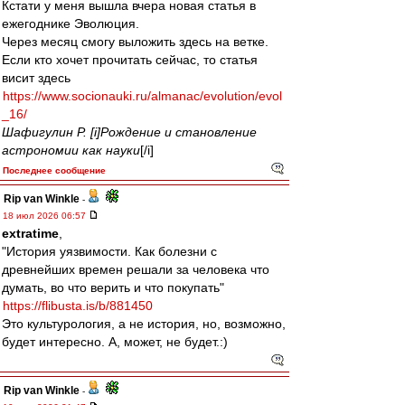
Кстати у меня вышла вчера новая статья в
ежегоднике Эволюция.
Через месяц смогу выложить здесь на ветке.
Если кто хочет прочитать сейчас, то статья
висит здесь
https://www.socionauki.ru/almanac/evolution/evol
_16/
Шафигулин Р. [i]Рождение и становление
астрономии как науки
[/i]
Последнее сообщение
Rip van Winkle
-
18 июл 2026 06:57
extratime
,
"История уязвимости. Как болезни с
древнейших времен решали за человека что
думать, во что верить и что покупать"
https://flibusta.is/b/881450
Это культурология, а не история, но, возможно,
будет интересно. А, может, не будет.:)
Rip van Winkle
-