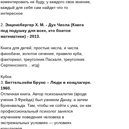
коментировать не буду, у каждого свое мнение,
каждый для себя сам найдет что то
интересное.
2.
Энценсбергер Х. М. - Дух Числа (Книга
под подушку для всех, кто боится
математики) - 2013.
Книга для детей, простые числа, и числа
финобачи, золотое сечение, правило куба,
факториал, треуголник Паскаля, треуголник
Серпинсокого... итд)
Кубок:
3.
Беттельхeйм Бруно – Люди в концлагере.
1960.
Отличная книга. Автор психоаналитик (вроде
ученик З.Фрейда) был узником Дахау, а затем
Бухенвальда. Там, чтобы не сойти с ума, он как
профессиональный психолог занялся
изучением поведения человека в
экстремальных условиях — условиях
концлагеря...