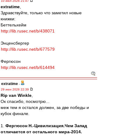
10 июл 2026 21:47
extratime
,
Здравствуйте, только что заметил новые
книжки:
Беттельхeйм
http://lib.rusec.net/b/438071
Энценсбергер
http://lib.rusec.net/b/677579
Фергюсон
http://lib.rusec.net/b/614494
extratime
-
29 июн 2026 22:39
Rip van Winkle
,
Ок спасибо, посмотрю...
меж тем я остался должен, за две победы и
кубок финале.
1.
Фергюсон Н.-Цивилизация.Чем Запад
отличается от остального мира-2014.