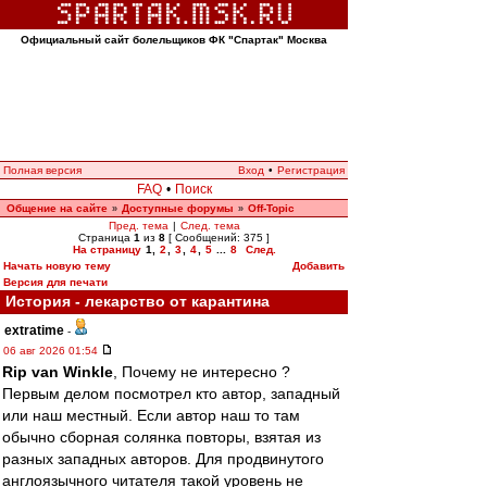
Официальный сайт болельщиков ФК "Спартак" Москва
Полная версия
Вход
•
Регистрация
FAQ
•
Поиск
Общение на сайте
Доступные форумы
Off-Topic
»
»
Пред. тема
|
След. тема
Страница
1
из
8
[ Сообщений: 375 ]
На страницу
1
,
2
,
3
,
4
,
5
...
8
След.
Начать новую тему
Добавить
Версия для печати
История - лекарство от карантина
extratime
-
06 авг 2026 01:54
Rip van Winkle
, Почему не интересно ?
Первым делом посмотрел кто автор, западный
или наш местный. Если автор наш то там
обычно сборная солянка повторы, взятая из
разных западных авторов. Для продвинутого
англоязычного читателя такой уровень не