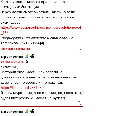
Кстати у меня вышла вчера новая статья в
ежегоднике Эволюция.
Через месяц смогу выложить здесь на ветке.
Если кто хочет прочитать сейчас, то статья
висит здесь
https://www.socionauki.ru/almanac/evolution/evol
_16/
Шафигулин Р. [i]Рождение и становление
астрономии как науки
[/i]
Последнее сообщение
Rip van Winkle
-
18 июл 2026 06:57
extratime
,
"История уязвимости. Как болезни с
древнейших времен решали за человека что
думать, во что верить и что покупать"
https://flibusta.is/b/881450
Это культурология, а не история, но, возможно,
будет интересно. А, может, не будет.:)
Rip van Winkle
-