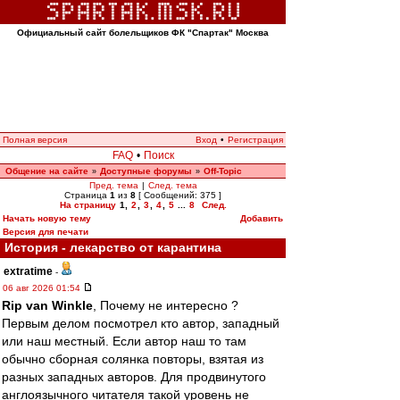
Официальный сайт болельщиков ФК "Спартак" Москва
Полная версия
Вход
•
Регистрация
FAQ
•
Поиск
Общение на сайте
Доступные форумы
Off-Topic
»
»
Пред. тема
|
След. тема
Страница
1
из
8
[ Сообщений: 375 ]
На страницу
1
,
2
,
3
,
4
,
5
...
8
След.
Начать новую тему
Добавить
Версия для печати
История - лекарство от карантина
extratime
-
06 авг 2026 01:54
Rip van Winkle
, Почему не интересно ?
Первым делом посмотрел кто автор, западный
или наш местный. Если автор наш то там
обычно сборная солянка повторы, взятая из
разных западных авторов. Для продвинутого
англоязычного читателя такой уровень не