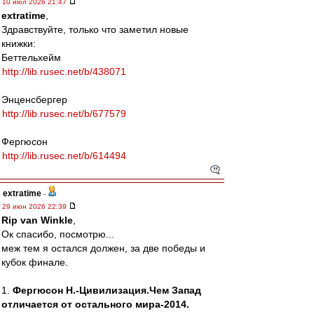
10 июл 2026 21:47
extratime
,
Здравствуйте, только что заметил новые
книжки:
Беттельхeйм
http://lib.rusec.net/b/438071
Энценсбергер
http://lib.rusec.net/b/677579
Фергюсон
http://lib.rusec.net/b/614494
extratime
-
29 июн 2026 22:39
Rip van Winkle
,
Ок спасибо, посмотрю...
меж тем я остался должен, за две победы и
кубок финале.
1.
Фергюсон Н.-Цивилизация.Чем Запад
отличается от остального мира-2014.