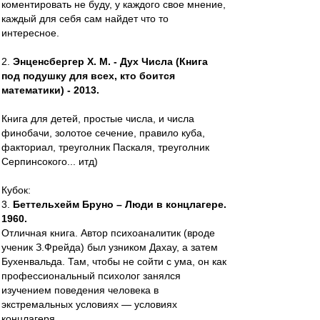
коментировать не буду, у каждого свое мнение,
каждый для себя сам найдет что то
интересное.
2.
Энценсбергер Х. М. - Дух Числа (Книга
под подушку для всех, кто боится
математики) - 2013.
Книга для детей, простые числа, и числа
финобачи, золотое сечение, правило куба,
факториал, треуголник Паскаля, треуголник
Серпинсокого... итд)
Кубок:
3.
Беттельхeйм Бруно – Люди в концлагере.
1960.
Отличная книга. Автор психоаналитик (вроде
ученик З.Фрейда) был узником Дахау, а затем
Бухенвальда. Там, чтобы не сойти с ума, он как
профессиональный психолог занялся
изучением поведения человека в
экстремальных условиях — условиях
концлагеря...