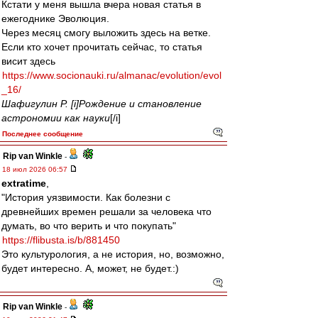
Кстати у меня вышла вчера новая статья в
ежегоднике Эволюция.
Через месяц смогу выложить здесь на ветке.
Если кто хочет прочитать сейчас, то статья
висит здесь
https://www.socionauki.ru/almanac/evolution/evol
_16/
Шафигулин Р. [i]Рождение и становление
астрономии как науки
[/i]
Последнее сообщение
Rip van Winkle
-
18 июл 2026 06:57
extratime
,
"История уязвимости. Как болезни с
древнейших времен решали за человека что
думать, во что верить и что покупать"
https://flibusta.is/b/881450
Это культурология, а не история, но, возможно,
будет интересно. А, может, не будет.:)
Rip van Winkle
-