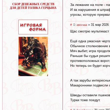
СБОР ДЕНЕЖНЫХ СРЕДСТВ
За лежание на поле - п
ДЛЯ ДЕТЕЙ ТОЛИКА ГЕРЦЫНА
И за нарушения в штраф
угрозы, которую прервал
#
авоська
» 31 мар 2026 
Щас смотрю мультикаст 
Ещё одна ужасная черта
Обычное столкновение 
Мяч выбит, игра продол
Раньше бы судья решите
противоположных ворот.
Но теперь он будет корч
А так зарубы интересны
Макаронники подвисли 
Шведы оставили пшеков 
Турки тоже поедут.