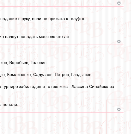
падание в руку, если не прижата к телу(это
лин начнут попадать массово что ли.
ков, Воробьев, Головин.
дзе, Комличенко, Садулаев, Петров, Гладышев.
турнире забил один и тот же кекс - Лассина Синайоко из
е попали.