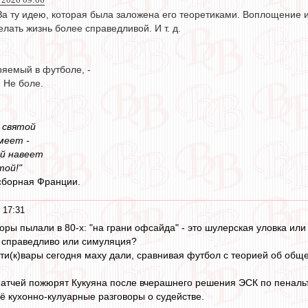
За ту идею, которая была заложена его теоретиками. Воплощение иде
елать жизнь более справедливой. И т. д.
ряемый в футболе, -
 Не боле.
е святой
меет -
ый навеет
той!"
сборная Франции.
 17:31
оры пылали в 80-х: "на грани офсайда" - это шулерская уловка и
о справедливо или симуляция?
нти(к)вары сегодня маху дали, сравнивая футбол с теорией об общ
атчей пожюрят Кукуяна после вчерашнего решения ЭСК по пенальт
сё кухонно-кулуарные разговоры о судействе.