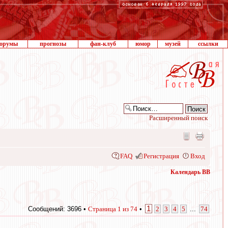
орумы
прогнозы
фан-клуб
юмор
музей
ссылки
Расширенный поиск
FAQ
Регистрация
Вход
Календарь ВВ
1
Сообщений: 3696 •
Страница
1
из
74
•
2
3
4
5
...
74