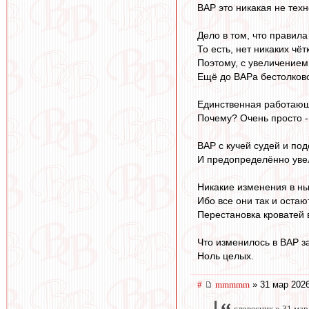
ВАР это никакая не техн
Дело в том, что правил
То есть, нет никаких чё
Поэтому, с увеличением 
Ещё до ВАРа бестолково
Единственная работающа
Почему? Очень просто -
ВАР с кучей судей и под
И предопределённо увел
Никакие изменения в ны
Ибо все они так и остаю
Перестановка кроватей 
Что изменилось в ВАР з
Ноль целых.
#
mmmmm
» 31 мар 2026
словесник » 31 мар