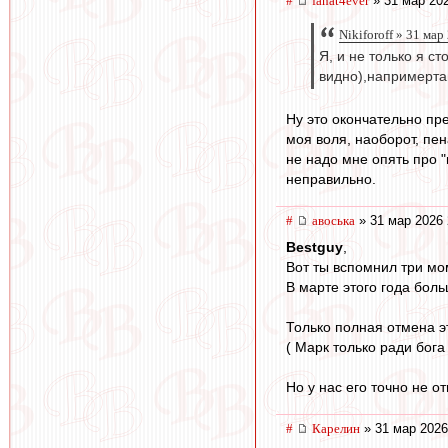
#
fanat4ever
» 31 мар 202
Nikiforoff » 31 мар
Я, и не только я с
видно),напримерта
Ну это окончательно пре
моя воля, наоборот, пен
не надо мне опять про "
неправильно.
#
авоська
» 31 мар 2026 
Bestguy
,
Вот ты вспомнил три мо
В марте этого года бол
Только полная отмена э
( Марк только ради бога
Но у нас его точно не о
#
Карелин
» 31 мар 2026