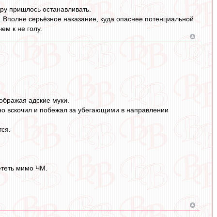
гру пришлось останавливать.
. Вполне серьёзное наказание, куда опаснее потенциальной
ем к не голу.
зображая адские муки.
но вскочил и побежал за убегающими в направлении
тся.
ететь мимо ЧМ.