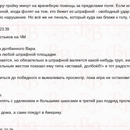
ару-тройку минут на врачебную помощь за пределами поля. Если и
ной, когда фолят на том, кто бежит из штрафной - свободный удар
о нарушение. Но всё же не пеналь, который куда как ближе к голу, ч
23:39
стыков на ЧМ .
 долбанного Вара.
в любой штрафной площадке.
жается, но обязательно в штрафной валяется какой-нибудь труп, и
льным жестом показал ему типа «вставай, долбоёб!» и тот радост
иться до победного и вымаливать просмотр, пока игра не останови
е.
опять с удалением и большими шансами в третий раз подряд прол
дома, а сами поедут в Америку.