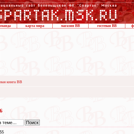
оманда
карта мира
магазин ВВ
гостевая ВВ
ф
вая книга ВВ
26
55