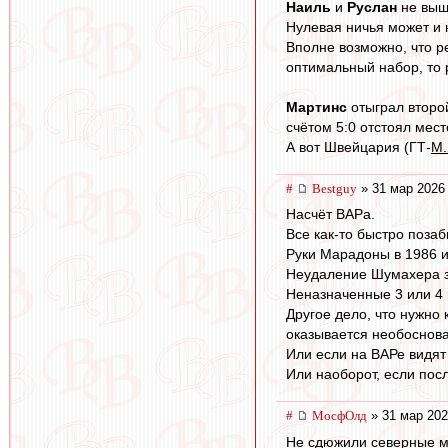
Наиль
и
Руслан
не выш
Нулевая ничья может и 
Вполне возможно, что ре
оптимальный набор, то 
Мартинс
отыграл второй
счётом 5:0 отстоял мест
А вот Швейцария (ГТ-
М.
#
Bestguy
» 31 мар 2026
Насчёт ВАРа.
Все как-то быстро поза
Руки Марадоны в 1986 и
Неудаление Шумахера з
Неназначенные 3 или 4
Другое дело, что нужно 
оказывается необоснова
Или если на ВАРе видят 
Или наоборот, если пос
#
МосфОлд
» 31 мар 202
Не сдюжили северные м