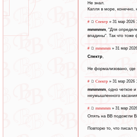
Не знал.
Капля в море, конечно, н
#
Спектр
» 31 мар 2026 
mmmmm
, "Для определ
впадины". Так что тоже
#
mmmmm
» 31 мар 2026
Спектр
,
Не формализовано, где 
#
Спектр
» 31 мар 2026 
mmmmm
, одно четкое 
неумышленного касания 
#
mmmmm
» 31 мар 2026
Опять на ВВ подожгли В
Повторю то, что писал т