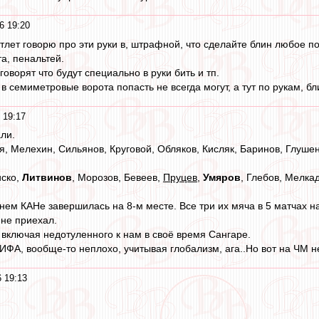
6 19:20
отлет говорю про эти руки в, штрафной, что сделайте блин любое по
а, пенальтей.
говорят что будут специально в руки бить и тп.
 в семиметровые ворота попасть не всегда могут, а тут по рукам, б
 19:17
ли.
я, Мелехин, Сильянов, Круговой, Обляков, Кисляк, Баринов, Глушен
иско,
Литвинов
, Морозов, Бевеев,
Пруцев
,
Умяров
, Глебов, Мелка
ем КАНе завершилась на 8-м месте. Все три их мяча в 5 матчах на 
 не приехал.
 включая недотуленного к нам в своё время Сангаре.
ФИФА, вообще-то неплохо, учитывая глобализм, ага..Но вот на ЧМ н
 19:13