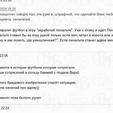
6 23:28
 2026 19:20
топицотлет говорю про эти руки в, штрафной, что сделайте блин люб
щемта, пенальтей.
вратит футбол в игру "заработай пенальти". Уже к этому и идет. 
альти ставил бы за игру рукой только если мяч летел в ворота или
ну и как понять, где умышленная?". Если пенальти станет вдвое мен
23:05
мента в истории футбола которые сотрясали.
ьше сотрясений в пользу бамжей с подачи Вара)
того бредового изобретения спасёт ситуацию.
 не начинай про вдову))
тменят пока болото рулит.
 22:24