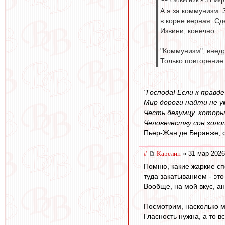
А я за коммунизм. 
в корне верная. Сд
Извини, конечно.
"Коммунизм", внед
Только повторение.
"Господа! Если к правд
Мир дороги найти не у
Честь безумцу, котор
Человечеству сон золо
Пьер-Жан де Беранже, 
#
Карелин
» 31 мар 2026
Помню, какие жаркие сп
туда закатыванием - эт
Вообще, на мой вкус, а
Посмотрим, насколько м
Гласность нужна, а то в