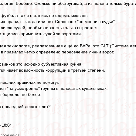
ология. Вообще. Сколько ни обстругивай, а из полена только бурат
а футбола так и остались не формализованы.
тких правил - как да или нет. Сплошное "по мнению судьи".
числа судей, необъективность только вырастает.
 тщились применить судей за воротами.
я технология, реализованная ещё до ВАРа, это GLT (Система авт
 в правилах чётко определено пересечение линии ворот.
свинков это исходно субъективная хуйня.
ичивает возможность коррупции в третьей степени.
нешних правилах не помогут.
тся "на усмотрение" группы в полосатых купальниках.
в борделе, не более.
а последний десяток лет?
 18:04
 2026 09:06