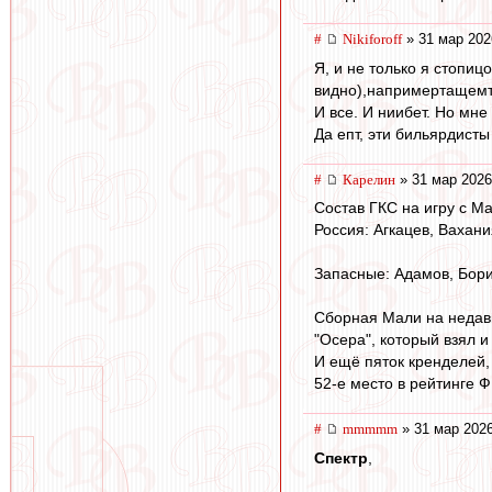
#
Nikiforoff
» 31 мар 202
Я, и не только я стопиц
видно),напримертащемт
И все. И ниибет. Но мне 
Да епт, эти бильярдисты
#
Карелин
» 31 мар 2026
Состав ГКС на игру с Ма
Россия: Агкацев, Вахани
Запасные: Адамов, Бор
Сборная Мали на недавн
"Осера", который взял и
И ещё пяток кренделей,
52-е место в рейтинге 
#
mmmmm
» 31 мар 2026
Спектр
,