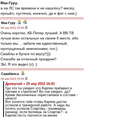
Мак-Гуру
,
а на ЛС так времени и не нашлось? месяц
прошёл, пустячок, конечно, да и фиг с ним;)
Мак-Гуру
-
29 апр 2012 15:55
Очень коротко. КБ-Питер лучший. А ВВ-ТВ
лучше всех остальных на своем 6 месте, ибо
только мы ... забили им единственный,
пропущенный чемпионами, гол.)
Смайлы и бугаги по вкусу!!)))
Спасибо за отличный праздник!!
ЗЫ. Я это видел (с) :)
Сapablanca
-
29 апр 2012 15:55
Дремучий » 29 апр 2012 16:43
Где это ты увидел что Карпин прибавил в
тактике и стратегии? Во сне увидел, да?
Кроме бесконечных перестановок в составе -
ничего!
Вот хочется тебе чтобы Карпин достиг
успехов в тренерской работе. А надо бы
хотеть успехов Спартаку,- понимаешь
разницу, если болеешь за Спартак? - а
Карпин пусть поучится на менее