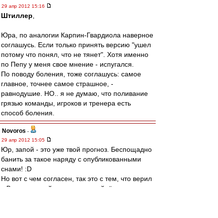
29 апр 2012 15:16
Штиллер
,
Юра, по аналогии Карпин-Гвардиола наверное
соглашусь. Если только принять версию "ушел
потому что понял, что не тянет". Хотя именно
по Пепу у меня свое мнение - испугался.
По поводу боления, тоже соглашусь: самое
главное, точнее самое страшное, -
равнодушие. НО.. я не думаю, что поливание
грязью команды, игроков и тренера есть
способ боления.
Novoros
-
29 апр 2012 15:05
Юр, запой - это уже твой прогноз. Беспощадно
банить за такое наряду с опубликованными
снами! :D
Но вот с чем согласен, так это с тем, что верил
в Валеру по той же причине - уйдёт сам, не
делая хуже. Но в своём упрямстве он всех
сосланов переосланил.
ЗЫ. Как же мы орали, когда Дзюбиньо