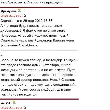
не с "резюме" к Старостину приходил.
Дремучий
-
29 апр 2012 16:27
Сapablanca » 29 апр 2012 16:55 ,,,,
А кто тогда будет новым генеральным
директором? Я фамилию не знаю этого
Человека, который с ходу построит новый
Спартак.Генеральный директор Карпин меня
устраивает.Сapablanca
=======================================
=
Вообще-то нужен тренер, а не гендир. Гендир -
это вроде главного администратора, к игре
команды и её построению не относится. Пусть
скрепками заведует и не мешает тренировать,
когда новый тренер появится. Новый Спартак
не надо строить, надо улучшать сегодняшний,
усиливать. А этот состав слабоват, для лиги
чемпионов не годится.
Arni51
-
29 апр 2012 16:21