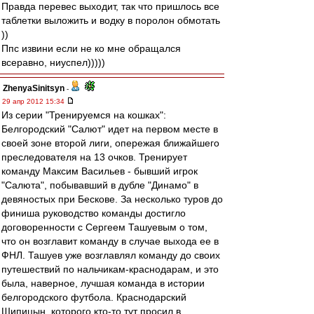
Правда перевес выходит, так что пришлось все
таблетки выложить и водку в поролон обмотать
))
Ппс извини если не ко мне обращался
всеравно, ниуспел)))))
ZhenyaSinitsyn
-
29 апр 2012 15:34
Из серии "Тренируемся на кошках":
Белгородский "Салют" идет на первом месте в
своей зоне второй лиги, опережая ближайшего
преследователя на 13 очков. Тренирует
команду Максим Васильев - бывший игрок
"Салюта", побывавший в дубле "Динамо" в
девяностых при Бескове. За несколько туров до
финиша руководство команды достигло
договоренности с Сергеем Ташуевым о том,
что он возглавит команду в случае выхода ее в
ФНЛ. Ташуев уже возглавлял команду до своих
путешествий по нальчикам-краснодарам, и это
была, наверное, лучшая команда в истории
белгородского футбола. Краснодарский
Шипицын, которого кто-то тут просил в