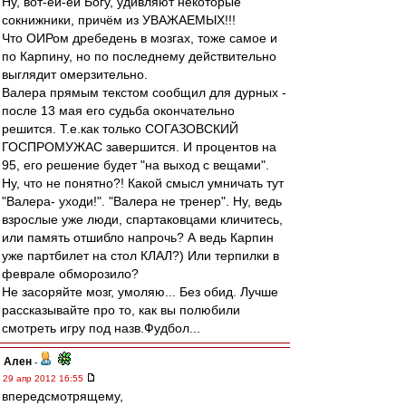
Ну, вот-ей-ей Богу, удивляют некоторые
сокнижники, причём из УВАЖАЕМЫХ!!!
Что ОИРом дребедень в мозгах, тоже самое и
по Карпину, но по последнему действительно
выглядит омерзительно.
Валера прямым текстом сообщил для дурных -
после 13 мая его судьба окончательно
решится. Т.е.как только СОГАЗОВСКИЙ
ГОСПРОМУЖАС завершится. И процентов на
95, его решение будет "на выход с вещами".
Ну, что не понятно?! Какой смысл умничать тут
"Валера- уходи!". "Валера не тренер". Ну, ведь
взрослые уже люди, спартаковцами кличитесь,
или память отшибло напрочь? А ведь Карпин
уже партбилет на стол КЛАЛ?) Или терпилки в
феврале обморозило?
Не засоряйте мозг, умоляю... Без обид. Лучше
рассказывайте про то, как вы полюбили
смотреть игру под назв.Фудбол...
Ален
-
29 апр 2012 16:55
впередсмотрящему,