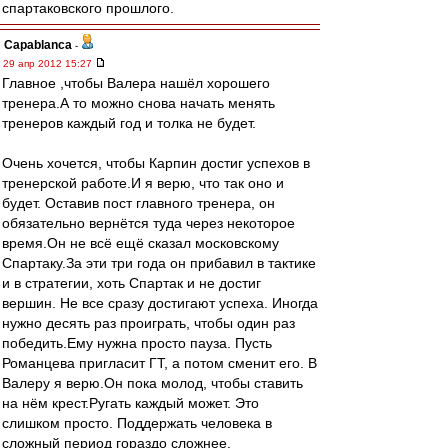
спартаковского прошлого.
Сapablanca
-
29 апр 2012 15:27
Главное ,чтобы Валера нашёл хорошего
тренера.А то можно снова начать менять
тренеров каждый год и толка не будет.
Очень хочется, чтобы Карпин достиг успехов в
тренерской работе.И я верю, что так оно и
будет. Оставив пост главного тренера, он
обязательно вернётся туда через некоторое
время.Он не всё ещё сказал московскому
Спартаку.За эти три года он прибавил в тактике
и в стратегии, хоть Спартак и не достиг
вершин. Не все сразу достигают успеха. Иногда
нужно десять раз проиграть, чтобы один раз
победить.Ему нужна просто пауза. Пусть
Романцева пригласит ГТ, а потом сменит его. В
Валеру я верю.Он пока молод, чтобы ставить
на нём крест.Ругать каждый может. Это
слишком просто. Поддержать человека в
сложный период гораздо сложнее.