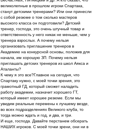
Бесчастных, Пятницкий и др. А кто сказал, что
великолепные в прошлом игроки Спартака,
станут детскими тренерами? Или они принесли
с собой резюме о том сколько мастеров
высокого класса он подготовили? Детский
тренер, господа, это очень штучный товар и
ответственность у него никак не меньше, чем у
тренера взрослых. А почему нельзя
организовать приглашение тренеров в
Академию на конкурсной основы, положив для
начала, им хорошую ЗП. Почему нельзя
приглашать детских тренеров из школ Аякса и
Аталанты?
К чему я это все?Главное на сегодня, что
Спартаку нужно, с моей точки зрения, это
грамотный ГД, который сможет наладить
работу академии, назначит хорошего ГТ,
который имеет хорошее резюме. Если мы
увидим реальные перемены к лучшему везде,
во всех подразделениях Великого клуба, то
тогда можно ждать и год, и два, и три.
И еще, господа. Давайте перстанем обсерать
НАШИХ игроков. С моей точки зрени, они ни в