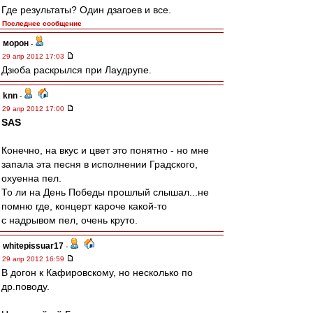
Где результаты? Один дзагоев и все.
Последнее сообщение
морон
-
29 апр 2012 17:03
Дзюба раскрылся при Лаудрупе.
knn
-
29 апр 2012 17:00
SAS
Конечно, на вкус и цвет это понятно - но мне
запала эта песня в исполнении Градского,
охуенна пел.
То ли на День Победы прошлый слышал...не
помню где, концерт кароче какой-то
с надрывом пел, очень круто.
whitepissuar17
-
29 апр 2012 16:59
В догон к Кафировскому, но несколько по
др.поводу.