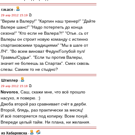
r.w.ace
-
29 апр 2012 15:19
"Верим в Валеру!" "Карпин наш тренер!" "Дайте
Валере шанс!" "Надо потерпеть до конца
сезона!" "Кто если не Валера?!" "Отье..сь от
Валеры он строит новую команду с истинно
спартаковскими традициями" "Мы в шаге от
ЛЧ". "Во всем виноват Федун/Голубой пул/
Травмы/Судьи". "Если ты против Валеры,
значит не болеешь за Спартак". Смех сквозь
слезы. Самим то не стыдно?
Штиллер
-
29 апр 2012 15:18
Novoros
, Саш, скажи мне, что всё прошло
насухо, я поверю. :)
Дзюба второй раз сравнивает счёт в дерби.
Второй, блядь, раз практически за месяц!
И всё повторяется под копирку. Всем похуй.
Впереди целый тайм. Ни плана, ни желания.
из Хабаровска
-