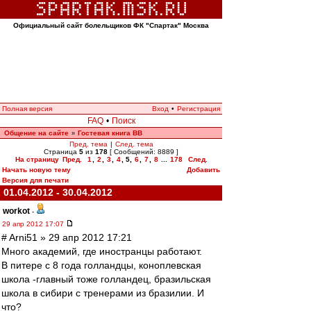
Официальный сайт болельщиков ФК "Спартак" Москва
Полная версия
Вход
•
Регистрация
FAQ
•
Поиск
Общение на сайте
Гостевая книга ВВ
»
Пред. тема
|
След. тема
Страница
5
из
178
[ Сообщений: 8889 ]
На страницу
Пред.
1
,
2
,
3
,
4
,
5
,
6
,
7
,
8
...
178
След.
Начать новую тему
Добавить
Версия для печати
01.04.2012 - 30.04.2012
workоt
-
29 апр 2012 17:07
# Arni51 » 29 апр 2012 17:21
Много академий, где иностранцы работают.
В питере с 8 года голландцы, коноплевская
школа -главный тоже голландец, бразильская
школа в сибири с тренерами из бразилии. И
что?