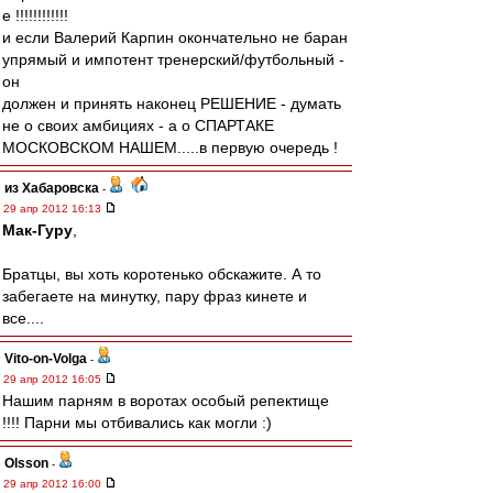
е !!!!!!!!!!!!
и если Валерий Карпин окончательно не баран
упрямый и импотент тренерский/футбольный -
он
должен и принять наконец РЕШЕНИЕ - думать
не о своих амбициях - а о СПАРТАКЕ
МОСКОВСКОМ НАШЕМ.....в первую очередь !
из Хабаровска
-
29 апр 2012 16:13
Мак-Гуру
,
Братцы, вы хоть коротенько обскажите. А то
забегаете на минутку, пару фраз кинете и
все....
Vito-on-Volga
-
29 апр 2012 16:05
Нашим парням в воротах особый репектище
!!!! Парни мы отбивались как могли :)
Olsson
-
29 апр 2012 16:00