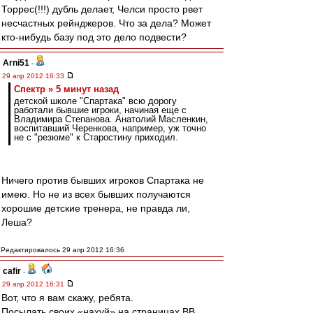
Торрес(!!!) дубль делает, Челси просто рвет
несчастных рейнджеров. Что за дела? Может
кто-нибудь базу под это дело подвести?
Arni51
-
29 апр 2012 16:33
Спектр » 5 минут назад
детской школе "Спартака" всю дорогу
работали бывшие игроки, начиная еще с
Владимира Степанова. Анатолий Масленкин,
воспитавший Черенкова, например, уж точно
не с "резюме" к Старостину приходил.
Ничего против бывших игроков Спартака не
имею. Но не из всех бывших получаются
хорошие детские тренера, не правда ли,
Леша?
Редактировалось 29 апр 2012 16:36
cafir
-
29 апр 2012 16:31
Вот, что я вам скажу, ребята.
Посылать своих «нахуй» на страницах ВВ