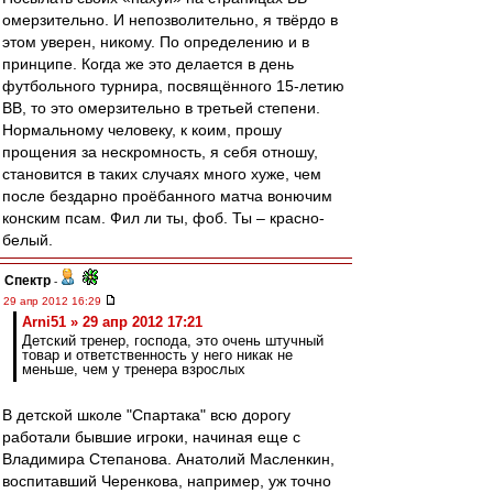
омерзительно. И непозволительно, я твёрдо в
этом уверен, никому. По определению и в
принципе. Когда же это делается в день
футбольного турнира, посвящённого 15-летию
ВВ, то это омерзительно в третьей степени.
Нормальному человеку, к коим, прошу
прощения за нескромность, я себя отношу,
становится в таких случаях много хуже, чем
после бездарно проёбанного матча вонючим
конским псам. Фил ли ты, фоб. Ты – красно-
белый.
Спектр
-
29 апр 2012 16:29
Arni51 » 29 апр 2012 17:21
Детский тренер, господа, это очень штучный
товар и ответственность у него никак не
меньше, чем у тренера взрослых
В детской школе "Спартака" всю дорогу
работали бывшие игроки, начиная еще с
Владимира Степанова. Анатолий Масленкин,
воспитавший Черенкова, например, уж точно