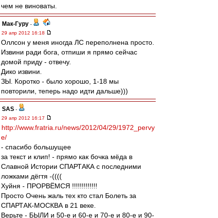
чем не виноваты.
Мак-Гуру
-
29 апр 2012 16:18
Оллсон у меня иногда ЛС переполнена просто.
Извини ради бога, отпиши я прямо сейчас
домой приду - отвечу.
Дико извини.
ЗЫ. Коротко - было хорошо, 1-18 мы
повторили, теперь надо идти дальше)))
SAS
-
29 апр 2012 16:17
http://www.fratria.ru/news/2012/04/29/1972_pervy
e/
- спасибо большущее
за текст и клип! - прямо как бочка мёда в
Славной Истории СПАРТАКА с последними
ложками дёгтя -((((
Хуйня - ПРОРВЁМСЯ !!!!!!!!!!!!!
Просто Очень жаль тех кто стал Болеть за
СПАРТАК-МОСКВА в 21 веке.
Верьте - БЫЛИ и 50-е и 60-е и 70-е и 80-е и 90-