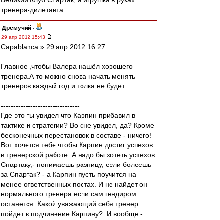
Великий Клуб Спартак, а игрушка в руках
тренера-дилетанта.
Дремучий
-
29 апр 2012 15:43
Сapablanca » 29 апр 2012 16:27
Главное ,чтобы Валера нашёл хорошего
тренера.А то можно снова начать менять
тренеров каждый год и толка не будет.
--------------------------------
Где это ты увидел что Карпин прибавил в
тактике и стратегии? Во сне увидел, да? Кроме
бесконечных перестановок в составе - ничего!
Вот хочется тебе чтобы Карпин достиг успехов
в тренерской работе. А надо бы хотеть успехов
Спартаку,- понимаешь разницу, если болеешь
за Спартак? - а Карпин пусть поучится на
менее ответственных постах. И не найдет он
нормального тренера если сам гендиром
останется. Какой уважающий себя тренер
пойдет в подчинение Карпину?. И вообще -