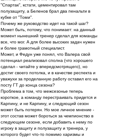
"Спартак", кстати, цементировал там
полузащиту, а Беленов брал два пенальти в
кубке от "Томи".
Почему же руководство идет на такой шаг?
Может быть, потому, что понимает: на данный
момент нынешний тренер сделал для команды
все, что мог. А для более высоких задач нужен
и более грамотный специалист.
Может, и Федун уже понял, что Валера свой
потенциал реализовал сполна (что хорошего
сделал - читайте у впередсмотрящего), но
достиг своего потолка, и в качестве респекта и
уважухи за проделанную работу оставил его на
посту ГТ до конца сезона?
Проблема в том, что межсезонье теперь
короткое, а команду перестраивать придется и
Карпину, и не Карпину, и следующий сезон
может быть потерян. Но мое личное мнение -
этот состав может бороться за чемпионство в
следующем сезоне, если добавить к нему по
игроку в защиту и полузащиту и тренера, у
которого будет что-то помимо харизмы и