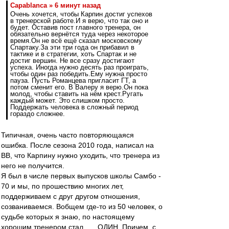
Сapablanca » 6 минут назад
Очень хочется, чтобы Карпин достиг успехов
в тренерской работе.И я верю, что так оно и
будет. Оставив пост главного тренера, он
обязательно вернётся туда через некоторое
время.Он не всё ещё сказал московскому
Спартаку.За эти три года он прибавил в
тактике и в стратегии, хоть Спартак и не
достиг вершин. Не все сразу достигают
успеха. Иногда нужно десять раз проиграть,
чтобы один раз победить.Ему нужна просто
пауза. Пусть Романцева пригласит ГТ, а
потом сменит его. В Валеру я верю.Он пока
молод, чтобы ставить на нём крест.Ругать
каждый может. Это слишком просто.
Поддержать человека в сложный период
гораздо сложнее.
Типичная, очень часто повторяющаяся
ошибка. После сезона 2010 года, написал на
ВВ, что Карпину нужно уходить, что тренера из
него не получится.
Я был в числе первых выпусков школы Самбо -
70 и мы, по прошествию многих лет,
поддерживаем с друг другом отношения,
созваниваемся. Вобщем где-то из 50 человек, о
судьбе которых я знаю, по настоящему
хорошим тренером стал ..... ОДИН. Причем, с