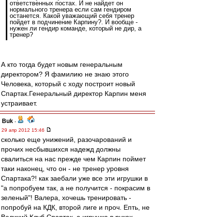
ответственных постах. И не найдет он
нормального тренера если сам гендиром
останется. Какой уважающий себя тренер
пойдет в подчинение Карпину?. И вообще -
нужен ли гендир команде, который не дир, а
тренер?
А кто тогда будет новым генеральным
директором? Я фамилию не знаю этого
Человека, который с ходу построит новый
Спартак.Генеральный директор Карпин меня
устраивает.
Buk
-
29 апр 2012 15:46
сколько еще унижений, разочарований и
прочих несбывшихся надежд должны
свалиться на нас прежде чем Карпин поймет
таки наконец, что он - не тренер уровня
Спартака?! как заебали уже все эти игрушки в
"а попробуем так, а не получится - покрасим в
зеленый"! Валера, хочешь тренировать -
попробуй на КДК, второй лиге и проч. Епть, не