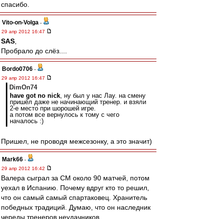
спасибо.
Vito-on-Volga
-
29 апр 2012 16:47
SAS
,
Пробрало до слёз....
Bordo0706
-
29 апр 2012 16:47
DimOn74
have got no nick
, ну был у нас Лау. на смену
пришёл даже не начинающий тренер. и взяли
2-е место при шорошей игре.
а потом все вернулось к тому с чего
началось :)
Пришел, не проводя межсезонку, а это значит)
Mark66
-
29 апр 2012 16:42
Валера сыграл за СМ около 90 матчей, потом
уехал в Испанию. Почему вдруг кто то решил,
что он самый самый спартаковец. Хранитель
победных традиций. Думаю, что он наследник
череды тренеров неудачников