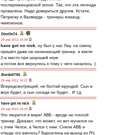
послероманцевской эпохи. Так, что эта легенда
провалена. Надо довериться другим. Кстати,
Петреску и Валверде - тренеры команд-
чемпионов.
DimOn74
-
29 апр 2012 16:39
have got no nick
, ну был у нас Лау. на смену
пришёл даже не начинающий тренер. и взяли
2-е место при шорошей игре.
а потом все вернулось к тому с чего началось :)
Bordo0706
-
29 апр 2012 16:37
Впередсмотрящий, не болтай ерундой. Сын и
внук будет, а сын соседа не будет... И т.д.
have got no nick
-
29 апр 2012 16:35
Что творится в мире! АВБ - вроде не плохой
тренер. Доказал, что может, но вот мучался он
с этим Челси, а Челси с ним. Сняли АВБ и
откуда что взялось? Барселона на выход из ЛЧ,