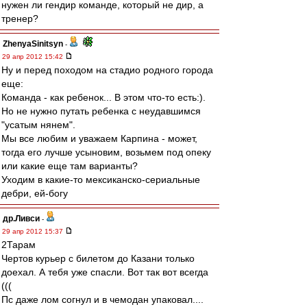
нужен ли гендир команде, который не дир, а
тренер?
ZhenyaSinitsyn
-
29 апр 2012 15:42
Ну и перед походом на стадио родного города
еще:
Команда - как ребенок... В этом что-то есть:).
Но не нужно путать ребенка с неудавшимся
"усатым нянем".
Мы все любим и уважаем Карпина - может,
тогда его лучше усыновим, возьмем под опеку
или какие еще там варианты?
Уходим в какие-то мексиканско-сериальные
дебри, ей-богу
др.Ливси
-
29 апр 2012 15:37
2Тарам
Чертов курьер с билетом до Казани только
доехал. А тебя уже спасли. Вот так вот всегда
(((
Пс даже лом согнул и в чемодан упаковал....