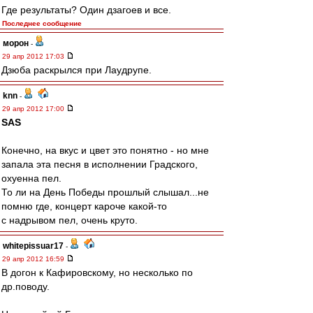
Где результаты? Один дзагоев и все.
Последнее сообщение
морон
-
29 апр 2012 17:03
Дзюба раскрылся при Лаудрупе.
knn
-
29 апр 2012 17:00
SAS
Конечно, на вкус и цвет это понятно - но мне
запала эта песня в исполнении Градского,
охуенна пел.
То ли на День Победы прошлый слышал...не
помню где, концерт кароче какой-то
с надрывом пел, очень круто.
whitepissuar17
-
29 апр 2012 16:59
В догон к Кафировскому, но несколько по
др.поводу.