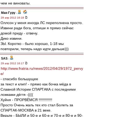
чем не виноваты.
Мак-Гуру
-
29 апр 2012 16:18
Оллсон у меня иногда ЛС переполнена просто.
Извини ради бога, отпиши я прямо сейчас
домой приду - отвечу.
Дико извини.
ЗЫ. Коротко - было хорошо, 1-18 мы
повторили, теперь надо идти дальше)))
SAS
-
29 апр 2012 16:17
http://www.fratria.ru/news/2012/04/29/1972_pervy
e/
- спасибо большущее
за текст и клип! - прямо как бочка мёда в
Славной Истории СПАРТАКА с последними
ложками дёгтя -((((
Хуйня - ПРОРВЁМСЯ !!!!!!!!!!!!!
Просто Очень жаль тех кто стал Болеть за
СПАРТАК-МОСКВА в 21 веке.
Верьте - БЫЛИ и 50-е и 60-е и 70-е и 80-е и 90-