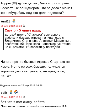
Торрес(!!!) дубль делает, Челси просто рвет
несчастных рейнджеров. Что за дела? Может
кто-нибудь базу под это дело подвести?
Arni51
-
29 апр 2012 16:33
Спектр » 5 минут назад
детской школе "Спартака" всю дорогу
работали бывшие игроки, начиная еще с
Владимира Степанова. Анатолий Масленкин,
воспитавший Черенкова, например, уж точно
не с "резюме" к Старостину приходил.
Ничего против бывших игроков Спартака не
имею. Но не из всех бывших получаются
хорошие детские тренера, не правда ли,
Леша?
Редактировалось 29 апр 2012 16:36
cafir
-
29 апр 2012 16:31
Вот, что я вам скажу, ребята.
Посылать своих «нахуй» на страницах ВВ