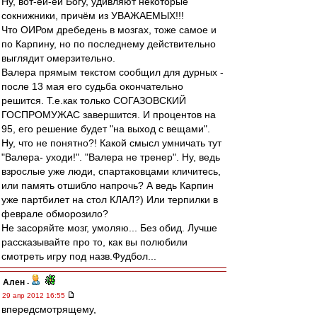
Ну, вот-ей-ей Богу, удивляют некоторые
сокнижники, причём из УВАЖАЕМЫХ!!!
Что ОИРом дребедень в мозгах, тоже самое и
по Карпину, но по последнему действительно
выглядит омерзительно.
Валера прямым текстом сообщил для дурных -
после 13 мая его судьба окончательно
решится. Т.е.как только СОГАЗОВСКИЙ
ГОСПРОМУЖАС завершится. И процентов на
95, его решение будет "на выход с вещами".
Ну, что не понятно?! Какой смысл умничать тут
"Валера- уходи!". "Валера не тренер". Ну, ведь
взрослые уже люди, спартаковцами кличитесь,
или память отшибло напрочь? А ведь Карпин
уже партбилет на стол КЛАЛ?) Или терпилки в
феврале обморозило?
Не засоряйте мозг, умоляю... Без обид. Лучше
рассказывайте про то, как вы полюбили
смотреть игру под назв.Фудбол...
Ален
-
29 апр 2012 16:55
впередсмотрящему,