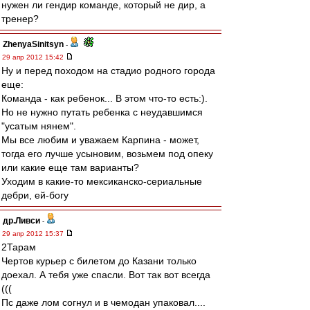
нужен ли гендир команде, который не дир, а
тренер?
ZhenyaSinitsyn
-
29 апр 2012 15:42
Ну и перед походом на стадио родного города
еще:
Команда - как ребенок... В этом что-то есть:).
Но не нужно путать ребенка с неудавшимся
"усатым нянем".
Мы все любим и уважаем Карпина - может,
тогда его лучше усыновим, возьмем под опеку
или какие еще там варианты?
Уходим в какие-то мексиканско-сериальные
дебри, ей-богу
др.Ливси
-
29 апр 2012 15:37
2Тарам
Чертов курьер с билетом до Казани только
доехал. А тебя уже спасли. Вот так вот всегда
(((
Пс даже лом согнул и в чемодан упаковал....