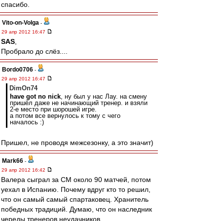
спасибо.
Vito-on-Volga
-
29 апр 2012 16:47
SAS
,
Пробрало до слёз....
Bordo0706
-
29 апр 2012 16:47
DimOn74
have got no nick
, ну был у нас Лау. на смену
пришёл даже не начинающий тренер. и взяли
2-е место при шорошей игре.
а потом все вернулось к тому с чего
началось :)
Пришел, не проводя межсезонку, а это значит)
Mark66
-
29 апр 2012 16:42
Валера сыграл за СМ около 90 матчей, потом
уехал в Испанию. Почему вдруг кто то решил,
что он самый самый спартаковец. Хранитель
победных традиций. Думаю, что он наследник
череды тренеров неудачников