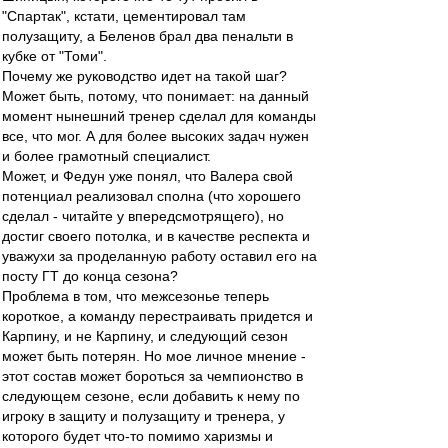
"Спартак", кстати, цементировал там
полузащиту, а Беленов брал два пенальти в
кубке от "Томи".
Почему же руководство идет на такой шаг?
Может быть, потому, что понимает: на данный
момент нынешний тренер сделал для команды
все, что мог. А для более высоких задач нужен
и более грамотный специалист.
Может, и Федун уже понял, что Валера свой
потенциал реализовал сполна (что хорошего
сделал - читайте у впередсмотрящего), но
достиг своего потолка, и в качестве респекта и
уважухи за проделанную работу оставил его на
посту ГТ до конца сезона?
Проблема в том, что межсезонье теперь
короткое, а команду перестраивать придется и
Карпину, и не Карпину, и следующий сезон
может быть потерян. Но мое личное мнение -
этот состав может бороться за чемпионство в
следующем сезоне, если добавить к нему по
игроку в защиту и полузащиту и тренера, у
которого будет что-то помимо харизмы и