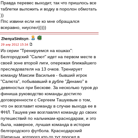
Правда перевес выходит, так что пришлось все
таблетки выложить и водку в поролон обмотать
))
Ппс извини если не ко мне обращался
всеравно, ниуспел)))))
ZhenyaSinitsyn
-
29 апр 2012 15:34
Из серии "Тренируемся на кошках":
Белгородский "Салют" идет на первом месте в
своей зоне второй лиги, опережая ближайшего
преследователя на 13 очков. Тренирует
команду Максим Васильев - бывший игрок
"Салюта", побывавший в дубле "Динамо" в
девяностых при Бескове. За несколько туров до
финиша руководство команды достигло
договоренности с Сергеем Ташуевым о том,
что он возглавит команду в случае выхода ее в
ФНЛ. Ташуев уже возглавлял команду до своих
путешествий по нальчикам-краснодарам, и это
была, наверное, лучшая команда в истории
белгородского футбола. Краснодарский
Шипицын, которого кто-то тут просил в