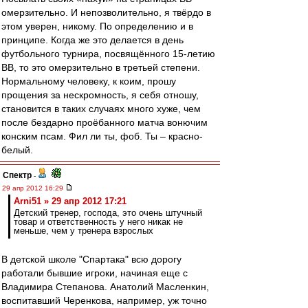
омерзительно. И непозволительно, я твёрдо в
этом уверен, никому. По определению и в
принципе. Когда же это делается в день
футбольного турнира, посвящённого 15-летию
ВВ, то это омерзительно в третьей степени.
Нормальному человеку, к коим, прошу
прощения за нескромность, я себя отношу,
становится в таких случаях много хуже, чем
после бездарно проёбанного матча вонючим
конским псам. Фил ли ты, фоб. Ты – красно-
белый.
Спектр
-
29 апр 2012 16:29
Arni51 » 29 апр 2012 17:21
Детский тренер, господа, это очень штучный
товар и ответственность у него никак не
меньше, чем у тренера взрослых
В детской школе "Спартака" всю дорогу
работали бывшие игроки, начиная еще с
Владимира Степанова. Анатолий Масленкин,
воспитавший Черенкова, например, уж точно