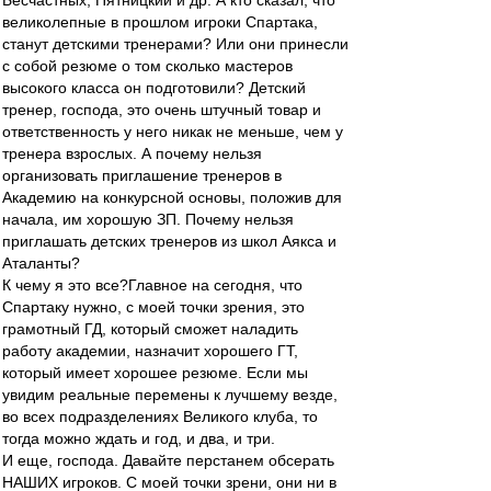
Бесчастных, Пятницкий и др. А кто сказал, что
великолепные в прошлом игроки Спартака,
станут детскими тренерами? Или они принесли
с собой резюме о том сколько мастеров
высокого класса он подготовили? Детский
тренер, господа, это очень штучный товар и
ответственность у него никак не меньше, чем у
тренера взрослых. А почему нельзя
организовать приглашение тренеров в
Академию на конкурсной основы, положив для
начала, им хорошую ЗП. Почему нельзя
приглашать детских тренеров из школ Аякса и
Аталанты?
К чему я это все?Главное на сегодня, что
Спартаку нужно, с моей точки зрения, это
грамотный ГД, который сможет наладить
работу академии, назначит хорошего ГТ,
который имеет хорошее резюме. Если мы
увидим реальные перемены к лучшему везде,
во всех подразделениях Великого клуба, то
тогда можно ждать и год, и два, и три.
И еще, господа. Давайте перстанем обсерать
НАШИХ игроков. С моей точки зрени, они ни в