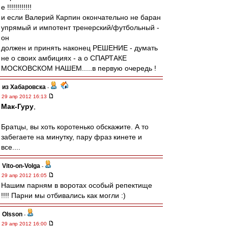
е !!!!!!!!!!!!
и если Валерий Карпин окончательно не баран
упрямый и импотент тренерский/футбольный -
он
должен и принять наконец РЕШЕНИЕ - думать
не о своих амбициях - а о СПАРТАКЕ
МОСКОВСКОМ НАШЕМ.....в первую очередь !
из Хабаровска
-
29 апр 2012 16:13
Мак-Гуру
,
Братцы, вы хоть коротенько обскажите. А то
забегаете на минутку, пару фраз кинете и
все....
Vito-on-Volga
-
29 апр 2012 16:05
Нашим парням в воротах особый репектище
!!!! Парни мы отбивались как могли :)
Olsson
-
29 апр 2012 16:00