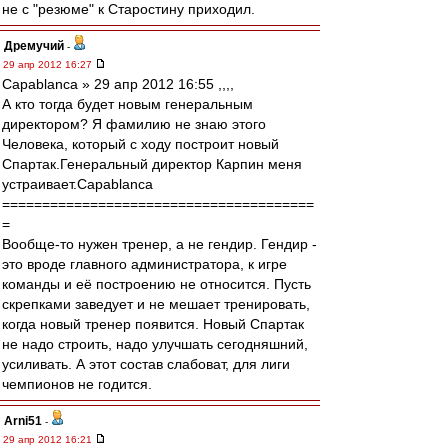
не с "резюме" к Старостину приходил.
Дремучий
-
29 апр 2012 16:27
Сapablanca » 29 апр 2012 16:55 ,,,,
А кто тогда будет новым генеральным
директором? Я фамилию не знаю этого
Человека, который с ходу построит новый
Спартак.Генеральный директор Карпин меня
устраивает.Сapablanca
=======================================
=
Вообще-то нужен тренер, а не гендир. Гендир -
это вроде главного администратора, к игре
команды и её построению не относится. Пусть
скрепками заведует и не мешает тренировать,
когда новый тренер появится. Новый Спартак
не надо строить, надо улучшать сегодняшний,
усиливать. А этот состав слабоват, для лиги
чемпионов не годится.
Arni51
-
29 апр 2012 16:21