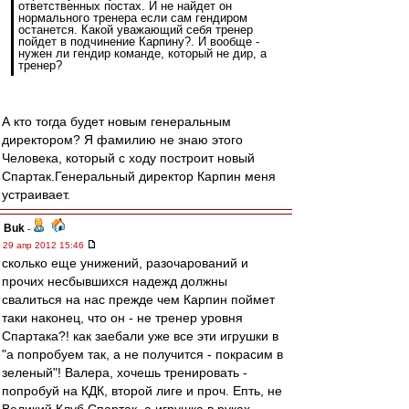
ответственных постах. И не найдет он
нормального тренера если сам гендиром
останется. Какой уважающий себя тренер
пойдет в подчинение Карпину?. И вообще -
нужен ли гендир команде, который не дир, а
тренер?
А кто тогда будет новым генеральным
директором? Я фамилию не знаю этого
Человека, который с ходу построит новый
Спартак.Генеральный директор Карпин меня
устраивает.
Buk
-
29 апр 2012 15:46
сколько еще унижений, разочарований и
прочих несбывшихся надежд должны
свалиться на нас прежде чем Карпин поймет
таки наконец, что он - не тренер уровня
Спартака?! как заебали уже все эти игрушки в
"а попробуем так, а не получится - покрасим в
зеленый"! Валера, хочешь тренировать -
попробуй на КДК, второй лиге и проч. Епть, не