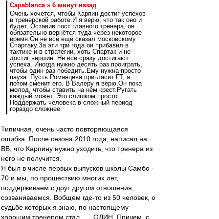
Сapablanca » 6 минут назад
Очень хочется, чтобы Карпин достиг успехов
в тренерской работе.И я верю, что так оно и
будет. Оставив пост главного тренера, он
обязательно вернётся туда через некоторое
время.Он не всё ещё сказал московскому
Спартаку.За эти три года он прибавил в
тактике и в стратегии, хоть Спартак и не
достиг вершин. Не все сразу достигают
успеха. Иногда нужно десять раз проиграть,
чтобы один раз победить.Ему нужна просто
пауза. Пусть Романцева пригласит ГТ, а
потом сменит его. В Валеру я верю.Он пока
молод, чтобы ставить на нём крест.Ругать
каждый может. Это слишком просто.
Поддержать человека в сложный период
гораздо сложнее.
Типичная, очень часто повторяющаяся
ошибка. После сезона 2010 года, написал на
ВВ, что Карпину нужно уходить, что тренера из
него не получится.
Я был в числе первых выпусков школы Самбо -
70 и мы, по прошествию многих лет,
поддерживаем с друг другом отношения,
созваниваемся. Вобщем где-то из 50 человек, о
судьбе которых я знаю, по настоящему
хорошим тренером стал ..... ОДИН. Причем, с