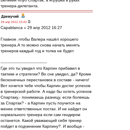
Великий Клуб Спартак, а игрушка в руках
тренера-дилетанта.
Дремучий
-
29 апр 2012 15:43
Сapablanca » 29 апр 2012 16:27
Главное ,чтобы Валера нашёл хорошего
тренера.А то можно снова начать менять
тренеров каждый год и толка не будет.
--------------------------------
Где это ты увидел что Карпин прибавил в
тактике и стратегии? Во сне увидел, да? Кроме
бесконечных перестановок в составе - ничего!
Вот хочется тебе чтобы Карпин достиг успехов
в тренерской работе. А надо бы хотеть успехов
Спартаку,- понимаешь разницу, если болеешь
за Спартак? - а Карпин пусть поучится на
менее ответственных постах. И не найдет он
нормального тренера если сам гендиром
останется. Какой уважающий себя тренер
пойдет в подчинение Карпину?. И вообще -