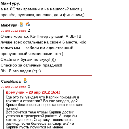
Мак-Гуру
,
а на ЛС так времени и не нашлось? месяц
прошёл, пустячок, конечно, да и фиг с ним;)
Мак-Гуру
-
29 апр 2012 15:55
Очень коротко. КБ-Питер лучший. А ВВ-ТВ
лучше всех остальных на своем 6 месте, ибо
только мы ... забили им единственный,
пропущенный чемпионами, гол.)
Смайлы и бугаги по вкусу!!)))
Спасибо за отличный праздник!!
ЗЫ. Я это видел (с) :)
Сapablanca
-
29 апр 2012 15:55
Дремучий » 29 апр 2012 16:43
Где это ты увидел что Карпин прибавил в
тактике и стратегии? Во сне увидел, да?
Кроме бесконечных перестановок в составе -
ничего!
Вот хочется тебе чтобы Карпин достиг
успехов в тренерской работе. А надо бы
хотеть успехов Спартаку,- понимаешь
разницу, если болеешь за Спартак? - а
Карпин пусть поучится на менее