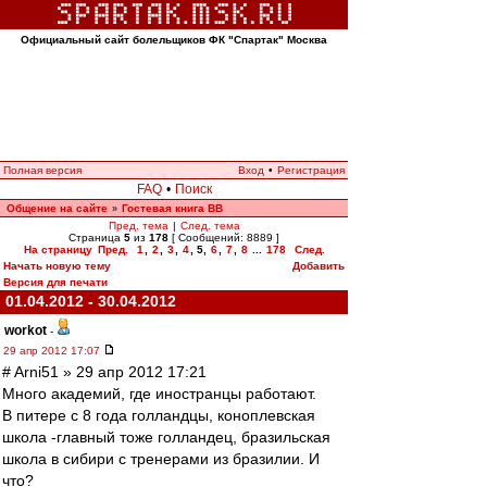
Официальный сайт болельщиков ФК "Спартак" Москва
Полная версия
Вход
•
Регистрация
FAQ
•
Поиск
Общение на сайте
Гостевая книга ВВ
»
Пред. тема
|
След. тема
Страница
5
из
178
[ Сообщений: 8889 ]
На страницу
Пред.
1
,
2
,
3
,
4
,
5
,
6
,
7
,
8
...
178
След.
Начать новую тему
Добавить
Версия для печати
01.04.2012 - 30.04.2012
workоt
-
29 апр 2012 17:07
# Arni51 » 29 апр 2012 17:21
Много академий, где иностранцы работают.
В питере с 8 года голландцы, коноплевская
школа -главный тоже голландец, бразильская
школа в сибири с тренерами из бразилии. И
что?