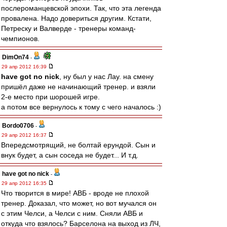
послероманцевской эпохи. Так, что эта легенда
провалена. Надо довериться другим. Кстати,
Петреску и Валверде - тренеры команд-
чемпионов.
DimOn74
-
29 апр 2012 16:39
have got no nick
, ну был у нас Лау. на смену
пришёл даже не начинающий тренер. и взяли
2-е место при шорошей игре.
а потом все вернулось к тому с чего началось :)
Bordo0706
-
29 апр 2012 16:37
Впередсмотрящий, не болтай ерундой. Сын и
внук будет, а сын соседа не будет... И т.д.
have got no nick
-
29 апр 2012 16:35
Что творится в мире! АВБ - вроде не плохой
тренер. Доказал, что может, но вот мучался он
с этим Челси, а Челси с ним. Сняли АВБ и
откуда что взялось? Барселона на выход из ЛЧ,