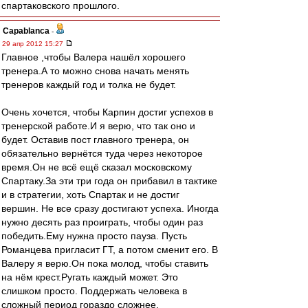
спартаковского прошлого.
Сapablanca
-
29 апр 2012 15:27
Главное ,чтобы Валера нашёл хорошего
тренера.А то можно снова начать менять
тренеров каждый год и толка не будет.
Очень хочется, чтобы Карпин достиг успехов в
тренерской работе.И я верю, что так оно и
будет. Оставив пост главного тренера, он
обязательно вернётся туда через некоторое
время.Он не всё ещё сказал московскому
Спартаку.За эти три года он прибавил в тактике
и в стратегии, хоть Спартак и не достиг
вершин. Не все сразу достигают успеха. Иногда
нужно десять раз проиграть, чтобы один раз
победить.Ему нужна просто пауза. Пусть
Романцева пригласит ГТ, а потом сменит его. В
Валеру я верю.Он пока молод, чтобы ставить
на нём крест.Ругать каждый может. Это
слишком просто. Поддержать человека в
сложный период гораздо сложнее.