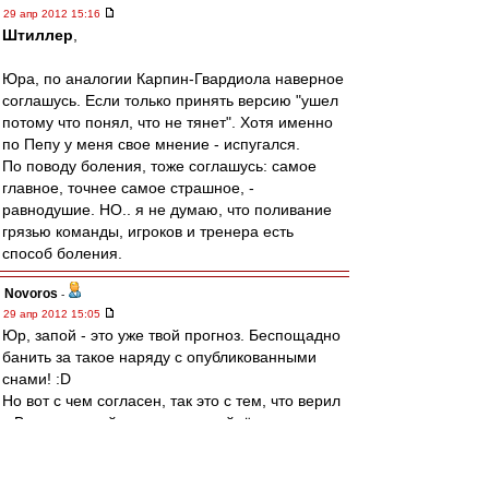
29 апр 2012 15:16
Штиллер
,
Юра, по аналогии Карпин-Гвардиола наверное
соглашусь. Если только принять версию "ушел
потому что понял, что не тянет". Хотя именно
по Пепу у меня свое мнение - испугался.
По поводу боления, тоже соглашусь: самое
главное, точнее самое страшное, -
равнодушие. НО.. я не думаю, что поливание
грязью команды, игроков и тренера есть
способ боления.
Novoros
-
29 апр 2012 15:05
Юр, запой - это уже твой прогноз. Беспощадно
банить за такое наряду с опубликованными
снами! :D
Но вот с чем согласен, так это с тем, что верил
в Валеру по той же причине - уйдёт сам, не
делая хуже. Но в своём упрямстве он всех
сосланов переосланил.
ЗЫ. Как же мы орали, когда Дзюбиньо