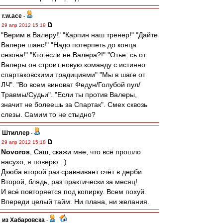
r.w.ace
-
29 апр 2012 15:19
"Верим в Валеру!" "Карпин наш тренер!" "Дайте
Валере шанс!" "Надо потерпеть до конца
сезона!" "Кто если не Валера?!" "Отье..сь от
Валеры он строит новую команду с истинно
спартаковскими традициями" "Мы в шаге от
ЛЧ". "Во всем виноват Федун/Голубой пул/
Травмы/Судьи". "Если ты против Валеры,
значит не болеешь за Спартак". Смех сквозь
слезы. Самим то не стыдно?
Штиллер
-
29 апр 2012 15:18
Novoros
, Саш, скажи мне, что всё прошло
насухо, я поверю. :)
Дзюба второй раз сравнивает счёт в дерби.
Второй, блядь, раз практически за месяц!
И всё повторяется под копирку. Всем похуй.
Впереди целый тайм. Ни плана, ни желания.
из Хабаровска
-