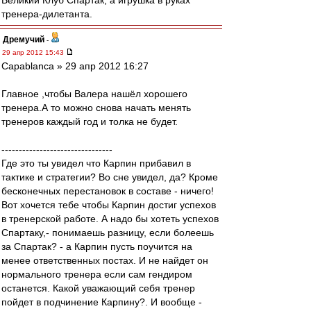
Великий Клуб Спартак, а игрушка в руках
тренера-дилетанта.
Дремучий
-
29 апр 2012 15:43
Сapablanca » 29 апр 2012 16:27
Главное ,чтобы Валера нашёл хорошего
тренера.А то можно снова начать менять
тренеров каждый год и толка не будет.
--------------------------------
Где это ты увидел что Карпин прибавил в
тактике и стратегии? Во сне увидел, да? Кроме
бесконечных перестановок в составе - ничего!
Вот хочется тебе чтобы Карпин достиг успехов
в тренерской работе. А надо бы хотеть успехов
Спартаку,- понимаешь разницу, если болеешь
за Спартак? - а Карпин пусть поучится на
менее ответственных постах. И не найдет он
нормального тренера если сам гендиром
останется. Какой уважающий себя тренер
пойдет в подчинение Карпину?. И вообще -