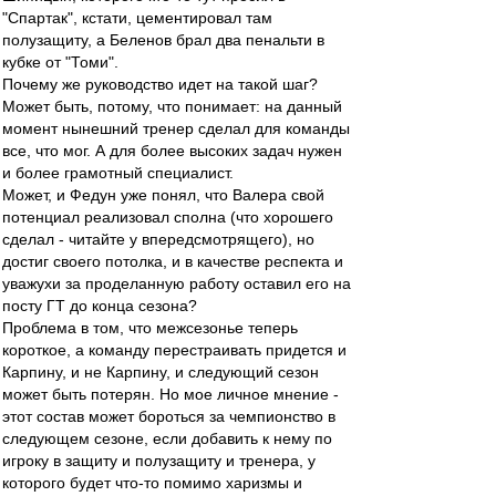
"Спартак", кстати, цементировал там
полузащиту, а Беленов брал два пенальти в
кубке от "Томи".
Почему же руководство идет на такой шаг?
Может быть, потому, что понимает: на данный
момент нынешний тренер сделал для команды
все, что мог. А для более высоких задач нужен
и более грамотный специалист.
Может, и Федун уже понял, что Валера свой
потенциал реализовал сполна (что хорошего
сделал - читайте у впередсмотрящего), но
достиг своего потолка, и в качестве респекта и
уважухи за проделанную работу оставил его на
посту ГТ до конца сезона?
Проблема в том, что межсезонье теперь
короткое, а команду перестраивать придется и
Карпину, и не Карпину, и следующий сезон
может быть потерян. Но мое личное мнение -
этот состав может бороться за чемпионство в
следующем сезоне, если добавить к нему по
игроку в защиту и полузащиту и тренера, у
которого будет что-то помимо харизмы и