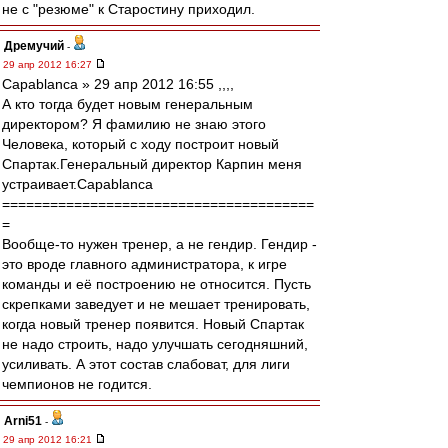
не с "резюме" к Старостину приходил.
Дремучий
-
29 апр 2012 16:27
Сapablanca » 29 апр 2012 16:55 ,,,,
А кто тогда будет новым генеральным
директором? Я фамилию не знаю этого
Человека, который с ходу построит новый
Спартак.Генеральный директор Карпин меня
устраивает.Сapablanca
=======================================
=
Вообще-то нужен тренер, а не гендир. Гендир -
это вроде главного администратора, к игре
команды и её построению не относится. Пусть
скрепками заведует и не мешает тренировать,
когда новый тренер появится. Новый Спартак
не надо строить, надо улучшать сегодняшний,
усиливать. А этот состав слабоват, для лиги
чемпионов не годится.
Arni51
-
29 апр 2012 16:21