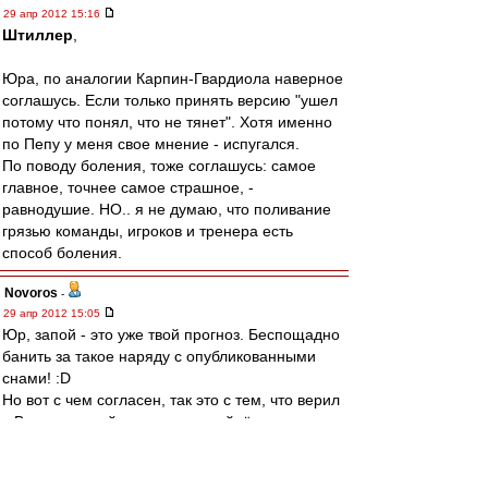
29 апр 2012 15:16
Штиллер
,
Юра, по аналогии Карпин-Гвардиола наверное
соглашусь. Если только принять версию "ушел
потому что понял, что не тянет". Хотя именно
по Пепу у меня свое мнение - испугался.
По поводу боления, тоже соглашусь: самое
главное, точнее самое страшное, -
равнодушие. НО.. я не думаю, что поливание
грязью команды, игроков и тренера есть
способ боления.
Novoros
-
29 апр 2012 15:05
Юр, запой - это уже твой прогноз. Беспощадно
банить за такое наряду с опубликованными
снами! :D
Но вот с чем согласен, так это с тем, что верил
в Валеру по той же причине - уйдёт сам, не
делая хуже. Но в своём упрямстве он всех
сосланов переосланил.
ЗЫ. Как же мы орали, когда Дзюбиньо