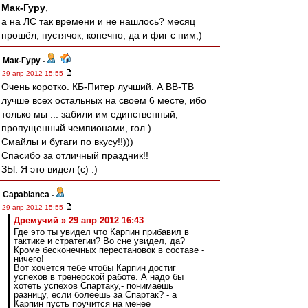
Мак-Гуру
,
а на ЛС так времени и не нашлось? месяц
прошёл, пустячок, конечно, да и фиг с ним;)
Мак-Гуру
-
29 апр 2012 15:55
Очень коротко. КБ-Питер лучший. А ВВ-ТВ
лучше всех остальных на своем 6 месте, ибо
только мы ... забили им единственный,
пропущенный чемпионами, гол.)
Смайлы и бугаги по вкусу!!)))
Спасибо за отличный праздник!!
ЗЫ. Я это видел (с) :)
Сapablanca
-
29 апр 2012 15:55
Дремучий » 29 апр 2012 16:43
Где это ты увидел что Карпин прибавил в
тактике и стратегии? Во сне увидел, да?
Кроме бесконечных перестановок в составе -
ничего!
Вот хочется тебе чтобы Карпин достиг
успехов в тренерской работе. А надо бы
хотеть успехов Спартаку,- понимаешь
разницу, если болеешь за Спартак? - а
Карпин пусть поучится на менее