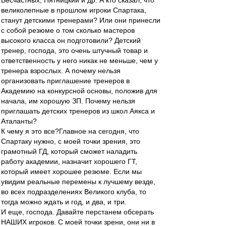
Бесчастных, Пятницкий и др. А кто сказал, что
великолепные в прошлом игроки Спартака,
станут детскими тренерами? Или они принесли
с собой резюме о том сколько мастеров
высокого класса он подготовили? Детский
тренер, господа, это очень штучный товар и
ответственность у него никак не меньше, чем у
тренера взрослых. А почему нельзя
организовать приглашение тренеров в
Академию на конкурсной основы, положив для
начала, им хорошую ЗП. Почему нельзя
приглашать детских тренеров из школ Аякса и
Аталанты?
К чему я это все?Главное на сегодня, что
Спартаку нужно, с моей точки зрения, это
грамотный ГД, который сможет наладить
работу академии, назначит хорошего ГТ,
который имеет хорошее резюме. Если мы
увидим реальные перемены к лучшему везде,
во всех подразделениях Великого клуба, то
тогда можно ждать и год, и два, и три.
И еще, господа. Давайте перстанем обсерать
НАШИХ игроков. С моей точки зрени, они ни в