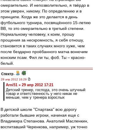
омерзительно. И непозволительно, я твёрдо в
этом уверен, никому. По определению и в
принципе. Когда же это делается в день
футбольного турнира, посвящённого 15-летию
ВВ, то это омерзительно в третьей степени.
Нормальному человеку, к коим, прошу
прощения за нескромность, я себя отношу,
становится в таких случаях много хуже, чем
после бездарно проёбанного матча вонючим
конским псам. Фил ли ты, фоб. Ты – красно-
белый.
Спектр
-
29 апр 2012 16:29
Arni51 » 29 апр 2012 17:21
Детский тренер, господа, это очень штучный
товар и ответственность у него никак не
меньше, чем у тренера взрослых
В детской школе "Спартака" всю дорогу
работали бывшие игроки, начиная еще с
Владимира Степанова. Анатолий Масленкин,
воспитавший Черенкова, например, уж точно