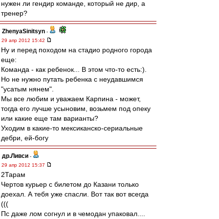
нужен ли гендир команде, который не дир, а
тренер?
ZhenyaSinitsyn
-
29 апр 2012 15:42
Ну и перед походом на стадио родного города
еще:
Команда - как ребенок... В этом что-то есть:).
Но не нужно путать ребенка с неудавшимся
"усатым нянем".
Мы все любим и уважаем Карпина - может,
тогда его лучше усыновим, возьмем под опеку
или какие еще там варианты?
Уходим в какие-то мексиканско-сериальные
дебри, ей-богу
др.Ливси
-
29 апр 2012 15:37
2Тарам
Чертов курьер с билетом до Казани только
доехал. А тебя уже спасли. Вот так вот всегда
(((
Пс даже лом согнул и в чемодан упаковал....