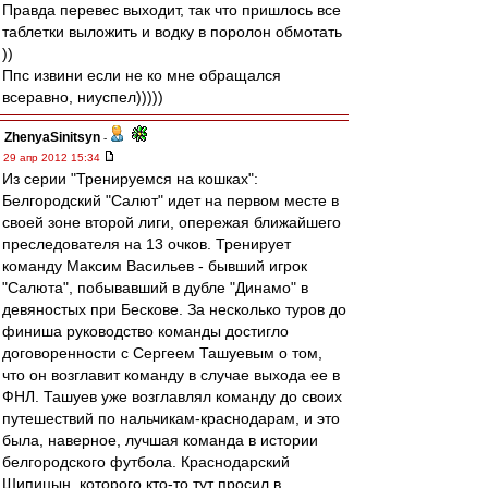
Правда перевес выходит, так что пришлось все
таблетки выложить и водку в поролон обмотать
))
Ппс извини если не ко мне обращался
всеравно, ниуспел)))))
ZhenyaSinitsyn
-
29 апр 2012 15:34
Из серии "Тренируемся на кошках":
Белгородский "Салют" идет на первом месте в
своей зоне второй лиги, опережая ближайшего
преследователя на 13 очков. Тренирует
команду Максим Васильев - бывший игрок
"Салюта", побывавший в дубле "Динамо" в
девяностых при Бескове. За несколько туров до
финиша руководство команды достигло
договоренности с Сергеем Ташуевым о том,
что он возглавит команду в случае выхода ее в
ФНЛ. Ташуев уже возглавлял команду до своих
путешествий по нальчикам-краснодарам, и это
была, наверное, лучшая команда в истории
белгородского футбола. Краснодарский
Шипицын, которого кто-то тут просил в