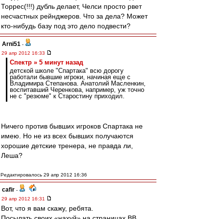
Торрес(!!!) дубль делает, Челси просто рвет
несчастных рейнджеров. Что за дела? Может
кто-нибудь базу под это дело подвести?
Arni51
-
29 апр 2012 16:33
Спектр » 5 минут назад
детской школе "Спартака" всю дорогу
работали бывшие игроки, начиная еще с
Владимира Степанова. Анатолий Масленкин,
воспитавший Черенкова, например, уж точно
не с "резюме" к Старостину приходил.
Ничего против бывших игроков Спартака не
имею. Но не из всех бывших получаются
хорошие детские тренера, не правда ли,
Леша?
Редактировалось 29 апр 2012 16:36
cafir
-
29 апр 2012 16:31
Вот, что я вам скажу, ребята.
Посылать своих «нахуй» на страницах ВВ