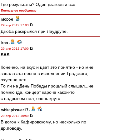
Где результаты? Один дзагоев и все.
Последнее сообщение
морон
-
29 апр 2012 17:03
Дзюба раскрылся при Лаудрупе.
knn
-
29 апр 2012 17:00
SAS
Конечно, на вкус и цвет это понятно - но мне
запала эта песня в исполнении Градского,
охуенна пел.
То ли на День Победы прошлый слышал...не
помню где, концерт кароче какой-то
с надрывом пел, очень круто.
whitepissuar17
-
29 апр 2012 16:59
В догон к Кафировскому, но несколько по
др.поводу.