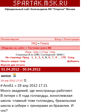
Официальный сайт болельщиков ФК "Спартак" Москва
Полная версия
Вход
•
Регистрация
FAQ
•
Поиск
Общение на сайте
Гостевая книга ВВ
»
Пред. тема
|
След. тема
Страница
5
из
178
[ Сообщений: 8889 ]
На страницу
Пред.
1
,
2
,
3
,
4
,
5
,
6
,
7
,
8
...
178
След.
Начать новую тему
Добавить
Версия для печати
01.04.2012 - 30.04.2012
workоt
-
29 апр 2012 17:07
# Arni51 » 29 апр 2012 17:21
Много академий, где иностранцы работают.
В питере с 8 года голландцы, коноплевская
школа -главный тоже голландец, бразильская
школа в сибири с тренерами из бразилии. И
что?