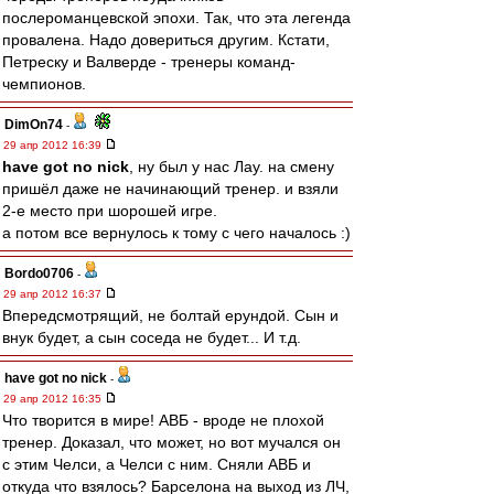
послероманцевской эпохи. Так, что эта легенда
провалена. Надо довериться другим. Кстати,
Петреску и Валверде - тренеры команд-
чемпионов.
DimOn74
-
29 апр 2012 16:39
have got no nick
, ну был у нас Лау. на смену
пришёл даже не начинающий тренер. и взяли
2-е место при шорошей игре.
а потом все вернулось к тому с чего началось :)
Bordo0706
-
29 апр 2012 16:37
Впередсмотрящий, не болтай ерундой. Сын и
внук будет, а сын соседа не будет... И т.д.
have got no nick
-
29 апр 2012 16:35
Что творится в мире! АВБ - вроде не плохой
тренер. Доказал, что может, но вот мучался он
с этим Челси, а Челси с ним. Сняли АВБ и
откуда что взялось? Барселона на выход из ЛЧ,