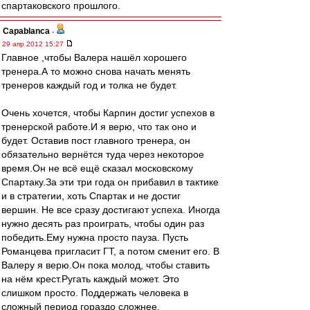
спартаковского прошлого.
Сapablanca
-
29 апр 2012 15:27
Главное ,чтобы Валера нашёл хорошего
тренера.А то можно снова начать менять
тренеров каждый год и толка не будет.
Очень хочется, чтобы Карпин достиг успехов в
тренерской работе.И я верю, что так оно и
будет. Оставив пост главного тренера, он
обязательно вернётся туда через некоторое
время.Он не всё ещё сказал московскому
Спартаку.За эти три года он прибавил в тактике
и в стратегии, хоть Спартак и не достиг
вершин. Не все сразу достигают успеха. Иногда
нужно десять раз проиграть, чтобы один раз
победить.Ему нужна просто пауза. Пусть
Романцева пригласит ГТ, а потом сменит его. В
Валеру я верю.Он пока молод, чтобы ставить
на нём крест.Ругать каждый может. Это
слишком просто. Поддержать человека в
сложный период гораздо сложнее.