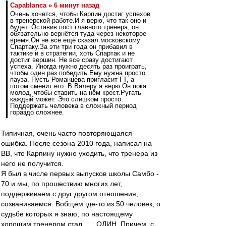
Сapablanca » 6 минут назад
Очень хочется, чтобы Карпин достиг успехов
в тренерской работе.И я верю, что так оно и
будет. Оставив пост главного тренера, он
обязательно вернётся туда через некоторое
время.Он не всё ещё сказал московскому
Спартаку.За эти три года он прибавил в
тактике и в стратегии, хоть Спартак и не
достиг вершин. Не все сразу достигают
успеха. Иногда нужно десять раз проиграть,
чтобы один раз победить.Ему нужна просто
пауза. Пусть Романцева пригласит ГТ, а
потом сменит его. В Валеру я верю.Он пока
молод, чтобы ставить на нём крест.Ругать
каждый может. Это слишком просто.
Поддержать человека в сложный период
гораздо сложнее.
Типичная, очень часто повторяющаяся
ошибка. После сезона 2010 года, написал на
ВВ, что Карпину нужно уходить, что тренера из
него не получится.
Я был в числе первых выпусков школы Самбо -
70 и мы, по прошествию многих лет,
поддерживаем с друг другом отношения,
созваниваемся. Вобщем где-то из 50 человек, о
судьбе которых я знаю, по настоящему
хорошим тренером стал ..... ОДИН. Причем, с