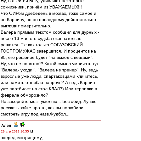
Ну, вот-ей-ей Богу, удивляют некоторые
сокнижники, причём из УВАЖАЕМЫХ!!!
Что ОИРом дребедень в мозгах, тоже самое и
по Карпину, но по последнему действительно
выглядит омерзительно.
Валера прямым текстом сообщил для дурных -
после 13 мая его судьба окончательно
решится. Т.е.как только СОГАЗОВСКИЙ
ГОСПРОМУЖАС завершится. И процентов на
95, его решение будет "на выход с вещами".
Ну, что не понятно?! Какой смысл умничать тут
"Валера- уходи!". "Валера не тренер". Ну, ведь
взрослые уже люди, спартаковцами кличитесь,
или память отшибло напрочь? А ведь Карпин
уже партбилет на стол КЛАЛ?) Или терпилки в
феврале обморозило?
Не засоряйте мозг, умоляю... Без обид. Лучше
рассказывайте про то, как вы полюбили
смотреть игру под назв.Фудбол...
Ален
-
29 апр 2012 16:55
впередсмотрящему,