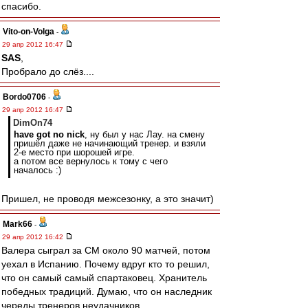
спасибо.
Vito-on-Volga
-
29 апр 2012 16:47
SAS
,
Пробрало до слёз....
Bordo0706
-
29 апр 2012 16:47
DimOn74
have got no nick
, ну был у нас Лау. на смену
пришёл даже не начинающий тренер. и взяли
2-е место при шорошей игре.
а потом все вернулось к тому с чего
началось :)
Пришел, не проводя межсезонку, а это значит)
Mark66
-
29 апр 2012 16:42
Валера сыграл за СМ около 90 матчей, потом
уехал в Испанию. Почему вдруг кто то решил,
что он самый самый спартаковец. Хранитель
победных традиций. Думаю, что он наследник
череды тренеров неудачников