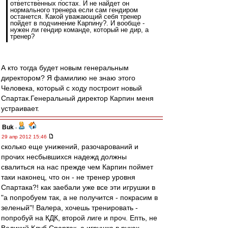
ответственных постах. И не найдет он
нормального тренера если сам гендиром
останется. Какой уважающий себя тренер
пойдет в подчинение Карпину?. И вообще -
нужен ли гендир команде, который не дир, а
тренер?
А кто тогда будет новым генеральным
директором? Я фамилию не знаю этого
Человека, который с ходу построит новый
Спартак.Генеральный директор Карпин меня
устраивает.
Buk
-
29 апр 2012 15:46
сколько еще унижений, разочарований и
прочих несбывшихся надежд должны
свалиться на нас прежде чем Карпин поймет
таки наконец, что он - не тренер уровня
Спартака?! как заебали уже все эти игрушки в
"а попробуем так, а не получится - покрасим в
зеленый"! Валера, хочешь тренировать -
попробуй на КДК, второй лиге и проч. Епть, не