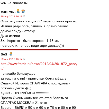
чем не виноваты.
Мак-Гуру
-
29 апр 2012 16:18
Оллсон у меня иногда ЛС переполнена просто.
Извини ради бога, отпиши я прямо сейчас
домой приду - отвечу.
Дико извини.
ЗЫ. Коротко - было хорошо, 1-18 мы
повторили, теперь надо идти дальше)))
SAS
-
29 апр 2012 16:17
http://www.fratria.ru/news/2012/04/29/1972_pervy
e/
- спасибо большущее
за текст и клип! - прямо как бочка мёда в
Славной Истории СПАРТАКА с последними
ложками дёгтя -((((
Хуйня - ПРОРВЁМСЯ !!!!!!!!!!!!!
Просто Очень жаль тех кто стал Болеть за
СПАРТАК-МОСКВА в 21 веке.
Верьте - БЫЛИ и 50-е и 60-е и 70-е и 80-е и 90-