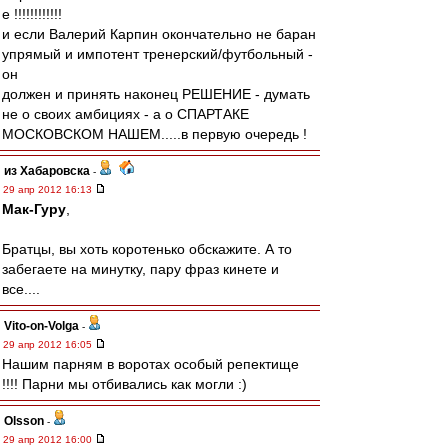
е !!!!!!!!!!!!
и если Валерий Карпин окончательно не баран
упрямый и импотент тренерский/футбольный -
он
должен и принять наконец РЕШЕНИЕ - думать
не о своих амбициях - а о СПАРТАКЕ
МОСКОВСКОМ НАШЕМ.....в первую очередь !
из Хабаровска
-
29 апр 2012 16:13
Мак-Гуру
,
Братцы, вы хоть коротенько обскажите. А то
забегаете на минутку, пару фраз кинете и
все....
Vito-on-Volga
-
29 апр 2012 16:05
Нашим парням в воротах особый репектище
!!!! Парни мы отбивались как могли :)
Olsson
-
29 апр 2012 16:00