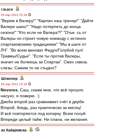
r.w.ace
-
29 апр 2012 15:19
"Верим в Валеру!" "Карпин наш тренер!" "Дайте
Валере шанс!" "Надо потерпеть до конца
сезона!" "Кто если не Валера?!" "Отье..сь от
Валеры он строит новую команду с истинно
спартаковскими традициями" "Мы в шаге от
ЛЧ". "Во всем виноват Федун/Голубой пул/
Травмы/Судьи". "Если ты против Валеры,
значит не болеешь за Спартак". Смех сквозь
слезы. Самим то не стыдно?
Штиллер
-
29 апр 2012 15:18
Novoros
, Саш, скажи мне, что всё прошло
насухо, я поверю. :)
Дзюба второй раз сравнивает счёт в дерби.
Второй, блядь, раз практически за месяц!
И всё повторяется под копирку. Всем похуй.
Впереди целый тайм. Ни плана, ни желания.
из Хабаровска
-