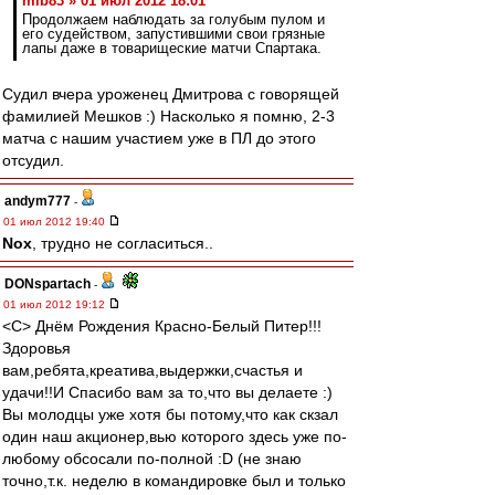
mib83 » 01 июл 2012 18:01
Продолжаем наблюдать за голубым пулом и
его судейством, запустившими свои грязные
лапы даже в товарищеские матчи Спартака.
Судил вчера уроженец Дмитрова с говорящей
фамилией Мешков :) Насколько я помню, 2-3
матча с нашим участием уже в ПЛ до этого
отсудил.
andym777
-
01 июл 2012 19:40
Nox
, трудно не согласиться..
DONspartach
-
01 июл 2012 19:12
<С> Днём Рождения Красно-Белый Питер!!!
Здоровья
вам,ребята,креатива,выдержки,счастья и
удачи!!И Спасибо вам за то,что вы делаете :)
Вы молодцы уже хотя бы потому,что как скзал
один наш акционер,вью которого здесь уже по-
любому обсосали по-полной :D (не знаю
точно,т.к. неделю в командировке был и только