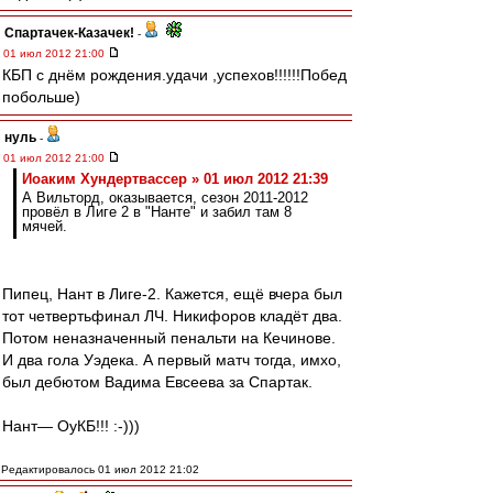
Спартачек-Казачек!
-
01 июл 2012 21:00
КБП с днём рождения.удачи ,успехов!!!!!!Побед
побольше)
нуль
-
01 июл 2012 21:00
Иоаким Хундертвассер » 01 июл 2012 21:39
А Вильторд, оказывается, сезон 2011-2012
провёл в Лиге 2 в "Нанте" и забил там 8
мячей.
Пипец, Нант в Лиге-2. Кажется, ещё вчера был
тот четвертьфинал ЛЧ. Никифоров кладёт два.
Потом неназначенный пенальти на Кечинове.
И два гола Уэдека. А первый матч тогда, имхо,
был дебютом Вадима Евсеева за Спартак.
Нант— ОуКБ!!! :-)))
Редактировалось 01 июл 2012 21:02