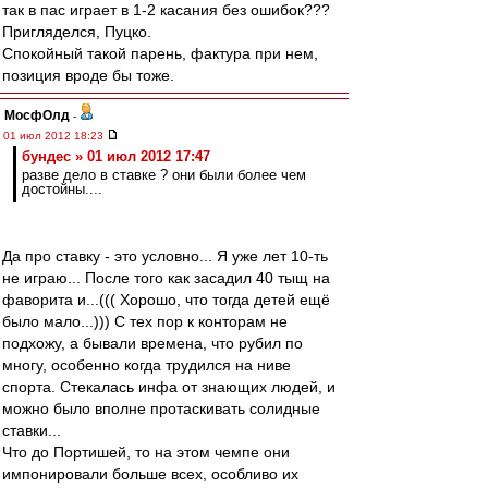
так в пас играет в 1-2 касания без ошибок???
Пригляделся, Пуцко.
Спокойный такой парень, фактура при нем,
позиция вроде бы тоже.
МосфОлд
-
01 июл 2012 18:23
бундес » 01 июл 2012 17:47
разве дело в ставке ? они были более чем
достойны....
Да про ставку - это условно... Я уже лет 10-ть
не играю... После того как засадил 40 тыщ на
фаворита и...((( Хорошо, что тогда детей ещё
было мало...))) С тех пор к конторам не
подхожу, а бывали времена, что рубил по
многу, особенно когда трудился на ниве
спорта. Стекалась инфа от знающих людей, и
можно было вполне протаскивать солидные
ставки...
Что до Портишей, то на этом чемпе они
импонировали больше всех, особливо их