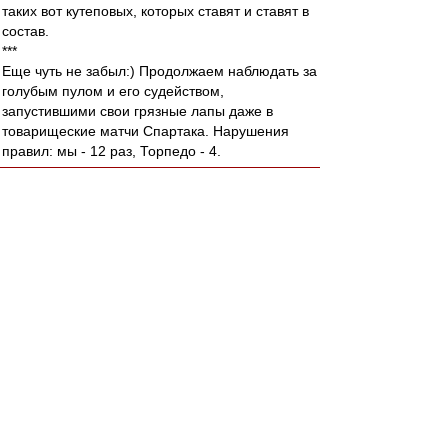
таких вот кутеповых, которых ставят и ставят в
состав.
***
Еще чуть не забыл:) Продолжаем наблюдать за
голубым пулом и его судейством,
запустившими свои грязные лапы даже в
товарищеские матчи Спартака. Нарушения
правил: мы - 12 раз, Торпедо - 4.
бундес
-
01 июл 2012 16:47
МОСФОЛД » 20 минут назад
Ставка на Портишей не сыграла, увы...(((
разве дело в ставке ? они были более чем
достойны....
МосфОлд
-
01 июл 2012 16:26
cafir
» 01 июл 2012 15:36
Спасибо Игорю (тебе тож) - клёво зарисовал!
Валера с дамой, Эм с довольными щами,