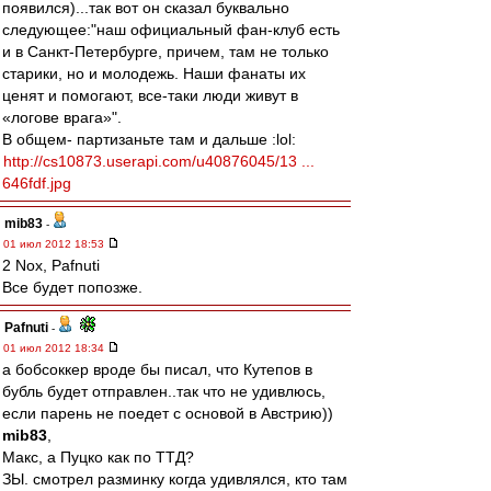
появился)...так вот он сказал буквально
следующее:"наш официальный фан-клуб есть
и в Санкт-Петербурге, причем, там не только
старики, но и молодежь. Наши фанаты их
ценят и помогают, все-таки люди живут в
«логове врага»".
В общем- партизаньте там и дальше :lol:
http://cs10873.userapi.com/u40876045/13 ...
646fdf.jpg
mib83
-
01 июл 2012 18:53
2 Nox, Pafnuti
Все будет попозже.
Pafnuti
-
01 июл 2012 18:34
а бобсоккер вроде бы писал, что Кутепов в
бубль будет отправлен..так что не удивлюсь,
если парень не поедет с основой в Австрию))
mib83
,
Макс, а Пуцко как по ТТД?
ЗЫ. смотрел разминку когда удивлялся, кто там