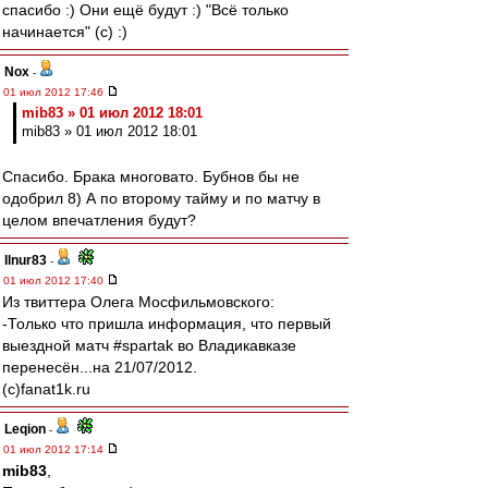
спасибо :) Они ещё будут :) "Всё только
начинается" (с) :)
Nox
-
01 июл 2012 17:46
mib83 » 01 июл 2012 18:01
mib83 » 01 июл 2012 18:01
Спасибо. Брака многовато. Бубнов бы не
одобрил 8) А по второму тайму и по матчу в
целом впечатления будут?
Ilnur83
-
01 июл 2012 17:40
Из твиттера Олега Мосфильмовского:
-Только что пришла информация, что первый
выездной матч #spartak во Владикавказе
перенесён...на 21/07/2012.
(с)fanat1k.ru
Leqion
-
01 июл 2012 17:14
mib83
,