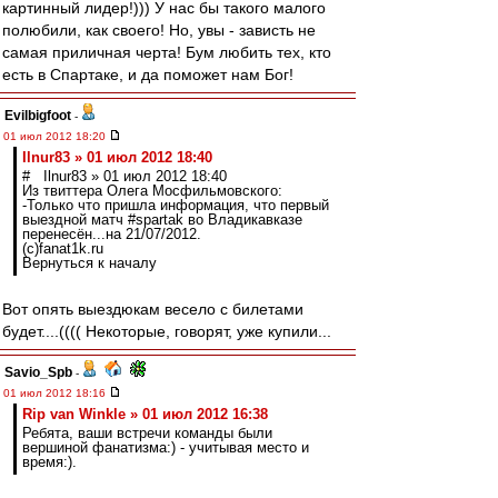
картинный лидер!))) У нас бы такого малого
полюбили, как своего! Но, увы - зависть не
самая приличная черта! Бум любить тех, кто
есть в Спартаке, и да поможет нам Бог!
Evilbigfoot
-
01 июл 2012 18:20
Ilnur83 » 01 июл 2012 18:40
# Ilnur83 » 01 июл 2012 18:40
Из твиттера Олега Мосфильмовского:
-Только что пришла информация, что первый
выездной матч #spartak во Владикавказе
перенесён...на 21/07/2012.
(с)fanat1k.ru
Вернуться к началу
Вот опять выездюкам весело с билетами
будет....(((( Некоторые, говорят, уже купили...
Savio_Spb
-
01 июл 2012 18:16
Rip van Winkle » 01 июл 2012 16:38
Ребята, ваши встречи команды были
вершиной фанатизма:) - учитывая место и
время:).