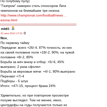
По голубому пулу)
"Газпром" намерен стать спонсором Лиги
чемпионов на ближайшие три сезона.
http://www.championat.com/football/news ...
ezona.html
mib83
-
01 июл 2012 17:01
Nox
,
По первому тайму
Передачи: всего +26/-4, 87% точность; из них
на своей половине поля +18/-2, 90%; на чужой
половине +8/-2, 80%
Борьба за мяч внизу и отбор: +5/-6, 45%
выиграно; 2 раза сфолил
Борьба за верховые мячи: +4/-1, 80% выиграно
Перехват +7/-4
Подборы - 5 штук
Итого: +47/-15, процент брака 24%
Удивительно, но при повторном просмотре
похуже выглядел. Тем не менее, имхо,
центрдефы на годы получаются только из