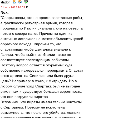
dadon
-
01 июл 2012 20:53
Nox
,
"Спартаковцы, это не просто восставшие рабы,
а фактически регулярная армия, которая
прошлась по Италии сначала с юга на север, а
потом с севера на юг. Причем ни один из
античных историков не может объяснить целей
обратного похода. Впрочем то, что
спартаковцы якобы двигались вначале к
Галлии, чтобы выйти из Италии также не
соответствует последующим событиям…
Поэтому вопрос остается открытым: куда
собственно намеревался переправить Спартак
свою армию: на Сицилию или была другая
цель? Например: в Азию, к Митридату. Но в
любом случае уход Спартака был не выгоден
римлянам и существует большая вероятность,
что они подкупили пиратов.
Вспомним, что пираты имели тесные контакты
с Серторием. Поэтому не исключена
возможность, что после его убийства, «связи»
пиратов перешли к римлянам, в частности – к