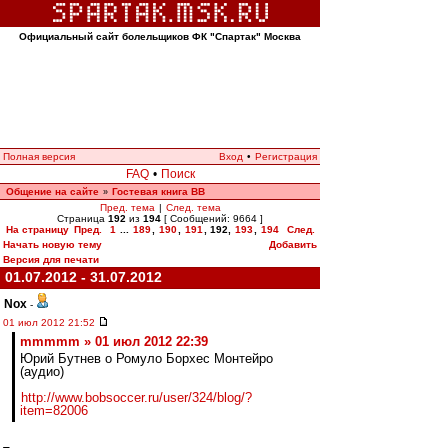
Официальный сайт болельщиков ФК "Спартак" Москва
Полная версия
Вход
•
Регистрация
FAQ
•
Поиск
Общение на сайте
Гостевая книга ВВ
»
Пред. тема
|
След. тема
Страница
192
из
194
[ Сообщений: 9664 ]
На страницу
Пред.
1
...
189
,
190
,
191
,
192
,
193
,
194
След.
Начать новую тему
Добавить
Версия для печати
01.07.2012 - 31.07.2012
Nox
-
01 июл 2012 21:52
mmmmm » 01 июл 2012 22:39
Юрий Бутнев о Ромуло Борхес Монтейро
(аудио)
http://www.bobsoccer.ru/user/324/blog/?
item=82006