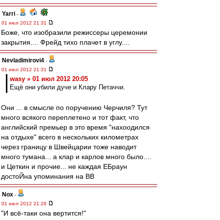
Yarri
-
01 июл 2012 21:31
Боже, что изобразили режиссеры церемонии
закрытия.... Фрейд тихо плачет в углу....
Nevladimirovi4
-
01 июл 2012 21:31
wasy » 01 июл 2012 20:05
Ещё они убили дуче и Клару Петаччи.
Они ... в смысле по поручению Черчиля? Тут
много всякого переплетено и тот факт, что
английский премьер в это время "нахоодился
на отдыхе" всего в нескольких километрах
через границу в Швейцарии тоже наводит
много тумана... а клар и карлов много было....
и Цеткин и прочие... не каждая ЕБраун
достоЙна упоминания на ВВ
Nox
-
01 июл 2012 21:26
"И всё-таки она вертится!"