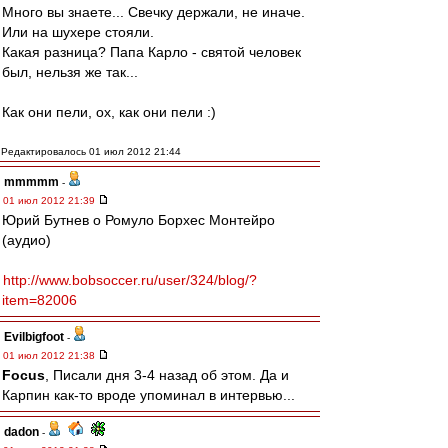
Много вы знаете... Свечку держали, не иначе.
Или на шухере стояли.
Какая разница? Папа Карло - святой человек
был, нельзя же так...
Как они пели, ох, как они пели :)
Редактировалось 01 июл 2012 21:44
mmmmm
-
01 июл 2012 21:39
Юрий Бутнев о Ромуло Борхес Монтейро
(аудио)
http://www.bobsoccer.ru/user/324/blog/?
item=82006
Evilbigfoot
-
01 июл 2012 21:38
Focus
, Писали дня 3-4 назад об этом. Да и
Карпин как-то вроде упоминал в интервью...
dadon
-