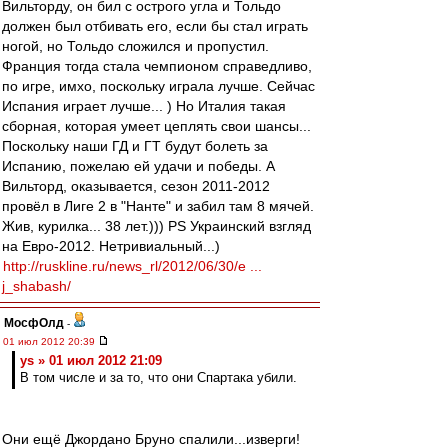
Вильторду, он бил с острого угла и Тольдо
должен был отбивать его, если бы стал играть
ногой, но Тольдо сложился и пропустил.
Франция тогда стала чемпионом справедливо,
по игре, имхо, поскольку играла лучше. Сейчас
Испания играет лучше... ) Но Италия такая
сборная, которая умеет цеплять свои шансы...
Поскольку наши ГД и ГТ будут болеть за
Испанию, пожелаю ей удачи и победы. А
Вильторд, оказывается, сезон 2011-2012
провёл в Лиге 2 в "Нанте" и забил там 8 мячей.
Жив, курилка... 38 лет.))) PS Украинский взгляд
на Евро-2012. Нетривиальный...)
http://ruskline.ru/news_rl/2012/06/30/e ...
j_shabash/
МосфОлд
-
01 июл 2012 20:39
ys » 01 июл 2012 21:09
В том числе и за то, что они Спартака убили.
Они ещё Джордано Бруно спалили...изверги!