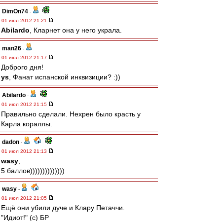
DimOn74
-
01 июл 2012 21:21
Abilardo
, Кларнет она у него украла.
man26
-
01 июл 2012 21:17
Доброго дня!
ys
, Фанат испанской инквизиции? :))
Abilardo
-
01 июл 2012 21:15
Правильно сделали. Нехрен было красть у
Карла кораллы.
dadon
-
01 июл 2012 21:13
wasy
,
5 баллов))))))))))))))
wasy
-
01 июл 2012 21:05
Ещё они убили дуче и Клару Петаччи.
"Идиот!" (с) БР