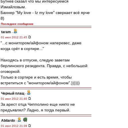
Бутнев сказал что мы интересуемся
Измайловым.
Баннер "My love - Iz my love" сверкает всё ярче
8)
Последнее сообщение
taram
-
01 июл 2012 21:45
"...с монитором/айфоном наперевес, даже
когда срёт в сортире..."
Находясь в отпуске, следую заветам
берлинского резидента. Правда, с небольшой
оговоркой.
Только в сортире и есть время, чтобы
встретиться с "монитором/айфоном".))))))
Черный плащ
-
01 июл 2012 21:40
За арест отца Чипполино еще никто не
предъявлял? Ладно, я тогда первый.
Abilardo
-
01 июл 2012 21:39