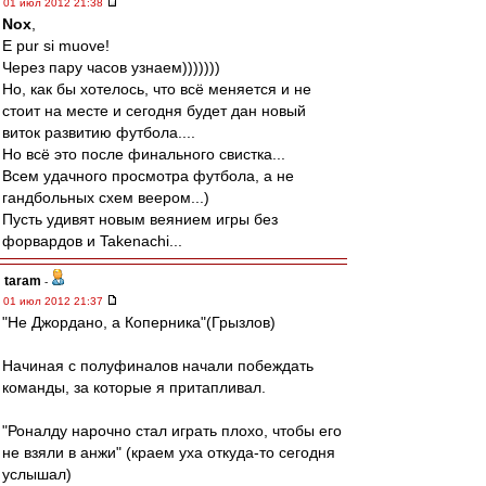
01 июл 2012 21:38
Nox
,
E pur si muove!
Через пару часов узнаем)))))))
Но, как бы хотелось, что всё меняется и не
стоит на месте и сегодня будет дан новый
виток развитию футбола....
Но всё это после финального свистка...
Всем удачного просмотра футбола, а не
гандбольных схем веером...)
Пусть удивят новым веянием игры без
форвардов и Takenachi...
taram
-
01 июл 2012 21:37
"Не Джордано, а Коперника"(Грызлов)
Начиная с полуфиналов начали побеждать
команды, за которые я притапливал.
"Роналду нарочно стал играть плохо, чтобы его
не взяли в анжи" (краем уха откуда-то сегодня
услышал)