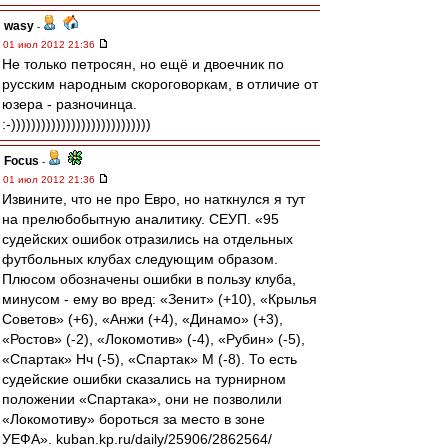
wasy
-
01 июл 2012 21:36
Не только петросян, но ещё и двоечник по
русским народным скороговоркам, в отличие от
юзера - разночинца.
:-))))))))))))))))))))))))))))
Focus
-
01 июл 2012 21:36
Извините, что не про Евро, но наткнулся я тут
на прелюбобытную аналитику. СЕУП. «95
судейских ошибок отразились на отдельных
футбольных клубах следующим образом.
Плюсом обозначены ошибки в пользу клуба,
минусом - ему во вред: «Зенит» (+10), «Крылья
Советов» (+6), «Анжи (+4), «Динамо» (+3),
«Ростов» (-2), «Локомотив» (-4), «Рубин» (-5),
«Спартак» Нч (-5), «Спартак» М (-8). То есть
судейские ошибки сказались на турнирном
положении «Спартака», они не позволили
«Локомотиву» бороться за место в зоне
УЕФА». kuban.kp.ru/daily/25906/2862564/