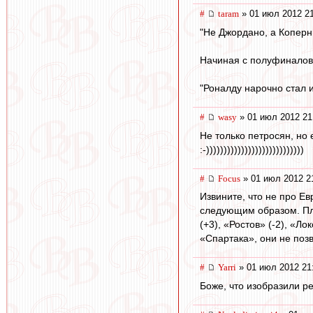
#
taram
» 01 июл 2012 2
"Не Джордано, а Коперн
Начиная с полуфиналов 
"Роналду нарочно стал и
#
wasy
» 01 июл 2012 21
Не только петросян, но
:-))))))))))))))))))))))))))))
#
Focus
» 01 июл 2012 2
Извините, что не про Е
следующим образом. Плю
(+3), «Ростов» (-2), «Л
«Спартака», они не позв
#
Yarri
» 01 июл 2012 21
Боже, что изобразили ре