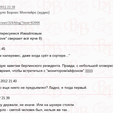
012 22:39
уло Борхес Монтейро (аудио)
u/user/324/blog/?item=82006
нтересуемся Измайловым.
love" сверкает всё ярче 8)
1:45
 наперевес, даже когда срёт в сортире..."
едую заветам берлинского резидента. Правда, с небольшой оговорко
 время, чтобы встретиться с "монитором/айфоном".))))))
2012 21:40
о еще никто не предъявлял? Ладно, я тогда первый.
 21:39
ку держали, не иначе. Или на шухере стояли.
ло - святой человек был, нельзя же так...