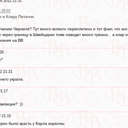
л 2012 21:31
2 20:05
е и Клару Петаччи.
учению Черчиля? Тут много всякого переплетено и тот факт, что ан
 через границу в Швейцарии тоже наводит много тумана... а клар и 
нания на ВВ
26
!"
2 21:21
 него украла.
21:17
визиции? :))
 21:15
рен было красть у Карла кораллы.