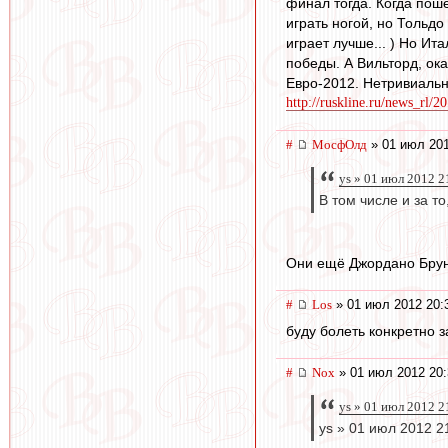
финал тогда. Когда пошё
играть ногой, но Тольд
играет лучше... ) Но Ит
победы. А Вильторд, ока
Евро-2012. Нетривиальн
http://ruskline.ru/news_rl/20
#
МосфОлд
» 01 июл 201
ys » 01 июл 2012 2
В том числе и за то
Они ещё Джордано Бруно
#
Los
» 01 июл 2012 20:
буду болеть конкретно з
#
Nox
» 01 июл 2012 20:
ys » 01 июл 2012 2
ys » 01 июл 2012 2