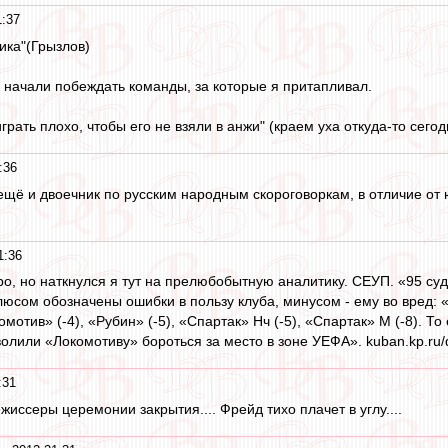
1:37
ика"(Грызлов)
начали побеждать команды, за которые я притапливал.
грать плохо, чтобы его не взяли в анжи" (краем уха откуда-то сего
:36
 ещё и двоечник по русским народным скороговоркам, в отличие от 
1:36
вро, но наткнулся я тут на прелюбобытную аналитику. СЕУП. «95 с
сом обозначены ошибки в пользу клуба, минусом - ему во вред: «З
окомотив» (-4), «Рубин» (-5), «Спартак» Нч (-5), «Спартак» М (-8).
олили «Локомотиву» бороться за место в зоне УЕФА». kuban.kp.ru/
:31
жиссеры церемонии закрытия.... Фрейд тихо плачет в углу....