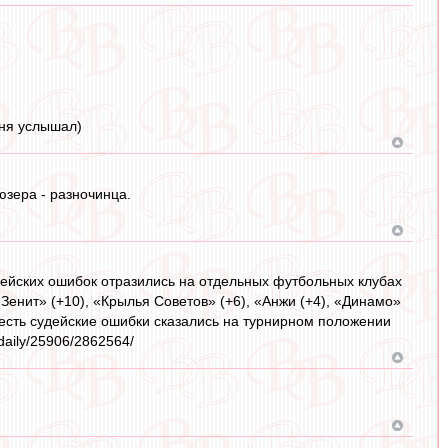
дня услышал)
юзера - разночинца.
удейских ошибок отразились на отдельных футбольных клубах
енит» (+10), «Крылья Советов» (+6), «Анжи (+4), «Динамо»
 То есть судейские ошибки сказались на турнирном положении
daily/25906/2862564/