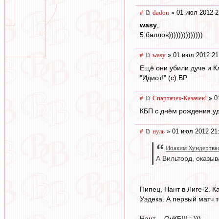
#
dadon
» 01 июл 2012 2
wasy
,
5 баллов))))))))))))))
#
wasy
» 01 июл 2012 21
Ещё они убили дуче и К
"Идиот!" (с) БР
#
Спартачек-Казачек!
» 0
КБП с днём рождения.уд
#
нуль
» 01 июл 2012 21
Иоаким Хундертвас
А Вильторд, оказыв
Пипец, Нант в Лиге-2. 
Уэдека. А первый матч 
Нант— ОуКБ!!! :-)))