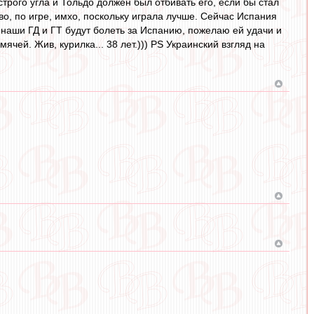
строго угла и Тольдо должен был отбивать его, если бы стал
о, по игре, имхо, поскольку играла лучше. Сейчас Испания
у наши ГД и ГТ будут болеть за Испанию, пожелаю ей удачи и
ячей. Жив, курилка... 38 лет.))) PS Украинский взгляд на