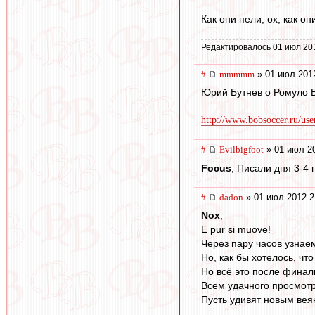
Как они пели, ох, как он
Редактировалось 01 июл 20
#
mmmmm
» 01 июл 201
Юрий Бутнев о Ромуло 
http://www.bobsoccer.ru/us
#
Evilbigfoot
» 01 июл 20
Focus
, Писали дня 3-4 
#
dadon
» 01 июл 2012 2
Nox
,
E pur si muove!
Через пару часов узнаем)
Но, как бы хотелось, чт
Но всё это после финаль
Всем удачного просмотр
Пусть удивят новым вея