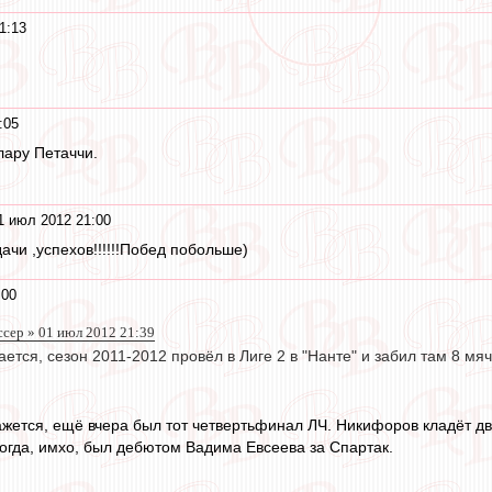
1:13
:05
лару Петаччи.
1 июл 2012 21:00
ачи ,успехов!!!!!!Побед побольше)
:00
сер » 01 июл 2012 21:39
ается, сезон 2011-2012 провёл в Лиге 2 в "Нанте" и забил там 8 мяч
Кажется, ещё вчера был тот четвертьфинал ЛЧ. Никифоров кладёт д
тогда, имхо, был дебютом Вадима Евсеева за Спартак.