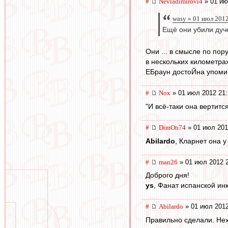
#
Nevladimirovi4
» 01 ию
wasy » 01 июл 201
Ещё они убили дуч
Они ... в смысле по пор
в нескольких километрах
ЕБраун достоЙна упоми
#
Nox
» 01 июл 2012 21:
"И всё-таки она вертится
#
DimOn74
» 01 июл 201
Abilardo
, Кларнет она у
#
man26
» 01 июл 2012 
Доброго дня!
ys
, Фанат испанской инк
#
Abilardo
» 01 июл 2012
Правильно сделали. Нех