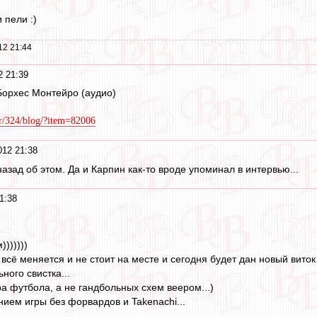
и пели :)
12 21:44
2 21:39
Борхес Монтейро (аудио)
er/324/blog/?item=82006
12 21:38
назад об этом. Да и Карпин как-то вроде упоминал в интервью...
1:38
))))))
о всё меняется и не стоит на месте и сегодня будет дан новый виток
ного свистка...
а футбола, а не гандбольных схем веером...)
нием игры без форвардов и Takenachi...