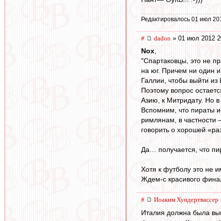
Редактировалось 01 июл 20
#
dadon
» 01 июл 2012 2
Nox
,
"Спартаковцы, это не п
на юг. Причем ни один 
Галлии, чтобы выйти и
Поэтому вопрос остаетс
Азию, к Митридату. Но 
Вспомним, что пираты и
римлянам, в частности 
говорить о хорошей «раз
Да… получается, что пи
Хотя к футболу это не и
Ждем-с красивого финала..
#
Иоаким Хундертвассер
Италия должна была выиг