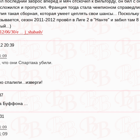
л последний заброс вперёд и мяч отскочил к Вильторду, он бил с о
о сложился и пропустил. Франция тогда стала чемпионом справедлив
алия такая сборная, которая умеет цеплять свои шансы... Поскольк
зывается, сезон 2011-2012 провёл в Лиге 2 в "Нанте" и забил там 8 м
ый...)
12/06/30/e ... j_shabash/
2 20:39
1:09
, что они Спартака убили.
 спалили...изверги!
37
а Буффона ...
31
1:09
1:09