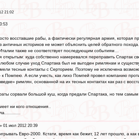
12 21:02
0:53
росто восставшие рабы, а фактически регулярная армия, которая пр
из античных историков не может объяснить целей обратного похода.
з Италии также не соответствует последующим событиям…
я открытым: куда собственно намеревался переправить Спартак с
в любом случае уход Спартака был не выгоден римлянам и существу
мели тесные контакты с Серторием. Поэтому не исключена возможно
– к Помпею. А если учесть, как лихо Помпей провел компанию проти
ведке» римлян, основанной на их тесных контактах как раз с восст
раты сорвали большой куш, когда предали Спартака, но тем самым 
меет ни кого отношения..
...........
» 01 июл 2012 20:39
рывать Евро-2000. Кстати, время как бежит, 12 лет прошло, а как в