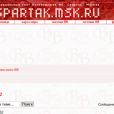
оманда
карта мира
магазин ВВ
гостевая ВВ
ф
вая книга ВВ
12
Сообщени
52