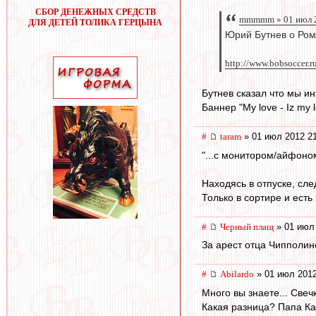
СБОР ДЕНЕЖНЫХ СРЕДСТВ
mmmmm » 01 июл 2
ДЛЯ ДЕТЕЙ ТОЛИКА ГЕРЦЫНА
Юрий Бутнев о Ром
http://www.bobsoccer.r
Бутнев сказал что мы и
Баннер "My love - Iz my 
#
taram
» 01 июл 2012 2
"...с монитором/айфоном
Находясь в отпуске, сл
Только в сортире и есть
#
Черный плащ
» 01 июл 
За арест отца Чипполин
#
Abilardo
» 01 июл 2012
Много вы знаете... Свеч
Какая разница? Папа Кар