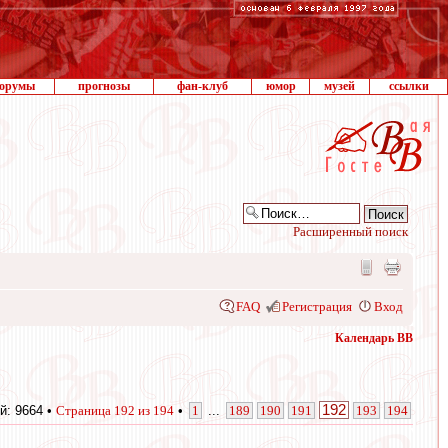
орумы
прогнозы
фан-клуб
юмор
музей
ссылки
Расширенный поиск
FAQ
Регистрация
Вход
Календарь ВВ
192
й: 9664 •
Страница
192
из
194
•
1
...
189
190
191
193
194