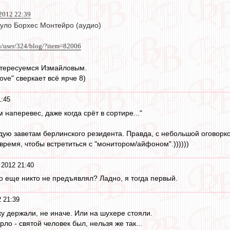
012 22:39
уло Борхес Монтейро (аудио)
u/user/324/blog/?item=82006
нтересуемся Измайловым.
love" сверкает всё ярче 8)
1:45
 наперевес, даже когда срёт в сортире..."
едую заветам берлинского резидента. Правда, с небольшой оговорко
 время, чтобы встретиться с "монитором/айфоном".))))))
2012 21:40
о еще никто не предъявлял? Ладно, я тогда первый.
 21:39
ку держали, не иначе. Или на шухере стояли.
ло - святой человек был, нельзя же так...