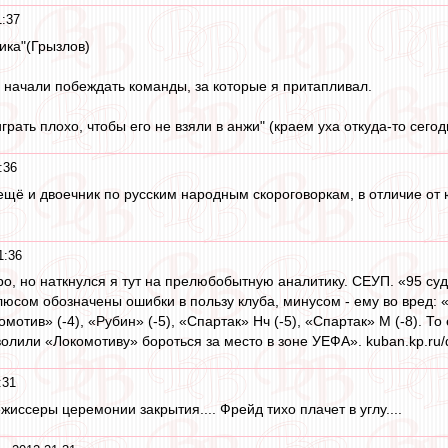
1:37
ика"(Грызлов)
начали побеждать команды, за которые я притапливал.
грать плохо, чтобы его не взяли в анжи" (краем уха откуда-то сего
:36
 ещё и двоечник по русским народным скороговоркам, в отличие от 
1:36
вро, но наткнулся я тут на прелюбобытную аналитику. СЕУП. «95 с
сом обозначены ошибки в пользу клуба, минусом - ему во вред: «З
окомотив» (-4), «Рубин» (-5), «Спартак» Нч (-5), «Спартак» М (-8).
олили «Локомотиву» бороться за место в зоне УЕФА». kuban.kp.ru/
:31
жиссеры церемонии закрытия.... Фрейд тихо плачет в углу....