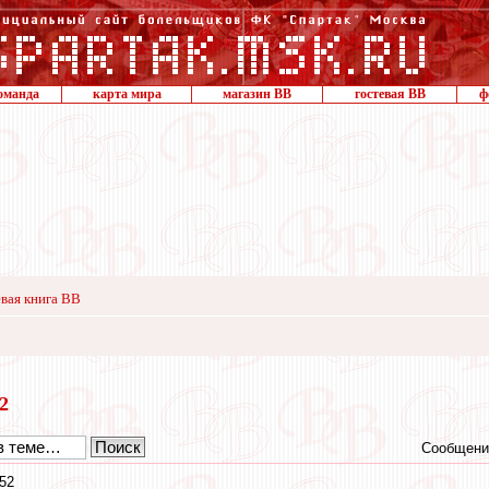
оманда
карта мира
магазин ВВ
гостевая ВВ
ф
вая книга ВВ
12
Сообщени
52