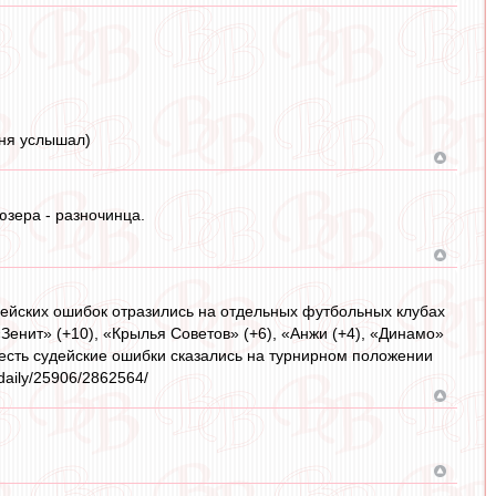
дня услышал)
юзера - разночинца.
удейских ошибок отразились на отдельных футбольных клубах
енит» (+10), «Крылья Советов» (+6), «Анжи (+4), «Динамо»
 То есть судейские ошибки сказались на турнирном положении
daily/25906/2862564/