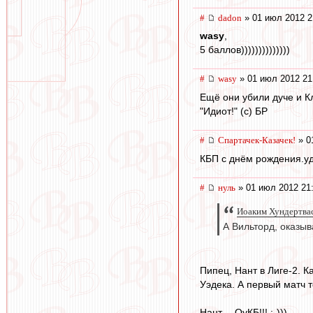
#
dadon
» 01 июл 2012 2
wasy
,
5 баллов))))))))))))))
#
wasy
» 01 июл 2012 21
Ещё они убили дуче и К
"Идиот!" (с) БР
#
Спартачек-Казачек!
» 0
КБП с днём рождения.уд
#
нуль
» 01 июл 2012 21
Иоаким Хундертвас
А Вильторд, оказыв
Пипец, Нант в Лиге-2. 
Уэдека. А первый матч 
Нант— ОуКБ!!! :-)))