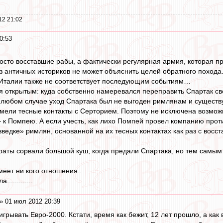
12 21:02
0:53
росто восставшие рабы, а фактически регулярная армия, которая пр
из античных историков не может объяснить целей обратного похода.
з Италии также не соответствует последующим событиям…
я открытым: куда собственно намеревался переправить Спартак с
в любом случае уход Спартака был не выгоден римлянам и существу
мели тесные контакты с Серторием. Поэтому не исключена возможно
– к Помпею. А если учесть, как лихо Помпей провел компанию проти
ведке» римлян, основанной на их тесных контактах как раз с восст
раты сорвали большой куш, когда предали Спартака, но тем самым 
меет ни кого отношения..
...........
» 01 июл 2012 20:39
рывать Евро-2000. Кстати, время как бежит, 12 лет прошло, а как в