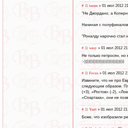
#
taram
» 01 июл 2012 2
"Не Джордано, а Коперн
Начиная с полуфиналов 
"Роналду нарочно стал и
#
wasy
» 01 июл 2012 21
Не только петросян, но
:-))))))))))))))))))))))))))))
#
Focus
» 01 июл 2012 2
Извините, что не про Е
следующим образом. Плю
(+3), «Ростов» (-2), «Л
«Спартака», они не позв
#
Yarri
» 01 июл 2012 21
Боже, что изобразили ре