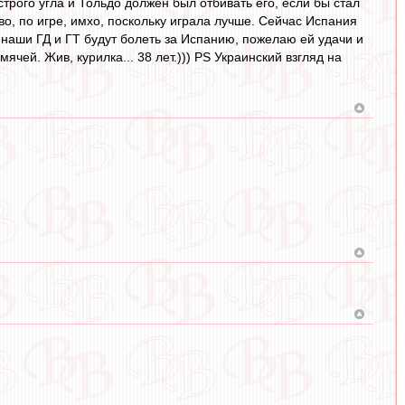
строго угла и Тольдо должен был отбивать его, если бы стал
о, по игре, имхо, поскольку играла лучше. Сейчас Испания
у наши ГД и ГТ будут болеть за Испанию, пожелаю ей удачи и
ячей. Жив, курилка... 38 лет.))) PS Украинский взгляд на