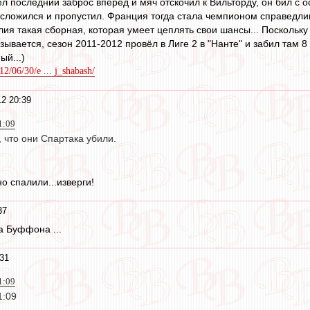
л последний заброс вперёд и мяч отскочил к Вильторду, он бил с о
о сложился и пропустил. Франция тогда стала чемпионом справедлив
алия такая сборная, которая умеет цеплять свои шансы... Поскольк
зывается, сезон 2011-2012 провёл в Лиге 2 в "Нанте" и забил там 8 м
ый...)
12/06/30/e ... j_shabash/
2 20:39
1:09
, что они Спартака убили.
 спалили...изверги!
37
а Буффона ...
31
1:09
1:09