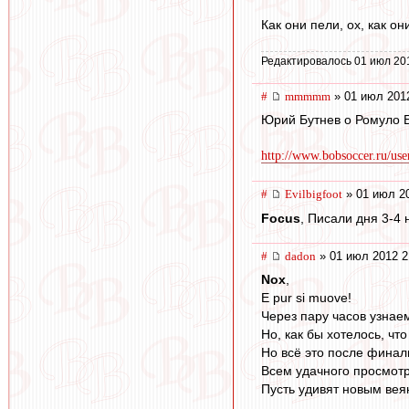
Как они пели, ох, как он
Редактировалось 01 июл 20
#
mmmmm
» 01 июл 201
Юрий Бутнев о Ромуло 
http://www.bobsoccer.ru/us
#
Evilbigfoot
» 01 июл 20
Focus
, Писали дня 3-4 
#
dadon
» 01 июл 2012 2
Nox
,
E pur si muove!
Через пару часов узнаем)
Но, как бы хотелось, чт
Но всё это после финаль
Всем удачного просмотр
Пусть удивят новым вея