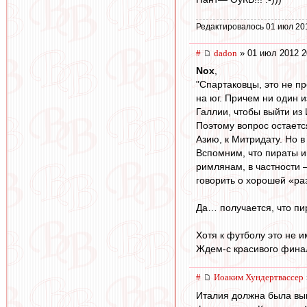
Редактировалось 01 июл 20
#
dadon
» 01 июл 2012 2
Nox
,
"Спартаковцы, это не п
на юг. Причем ни один 
Галлии, чтобы выйти и
Поэтому вопрос остаетс
Азию, к Митридату. Но 
Вспомним, что пираты и
римлянам, в частности 
говорить о хорошей «раз
Да… получается, что пи
Хотя к футболу это не и
Ждем-с красивого финала..
#
Иоаким Хундертвассер
Италия должна была выиг