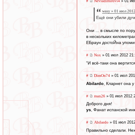
#
Nevladimirovi4
» 01 ию
wasy » 01 июл 201
Ещё они убили дуч
Они ... в смысле по пор
в нескольких километрах
ЕБраун достоЙна упоми
#
Nox
» 01 июл 2012 21:
"И всё-таки она вертится
#
DimOn74
» 01 июл 201
Abilardo
, Кларнет она у
#
man26
» 01 июл 2012 
Доброго дня!
ys
, Фанат испанской инк
#
Abilardo
» 01 июл 2012
Правильно сделали. Нех