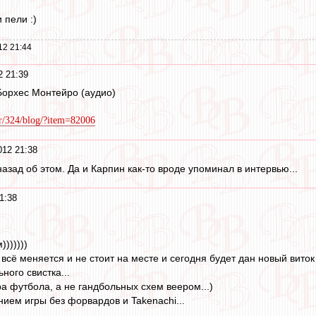
и пели :)
12 21:44
2 21:39
Борхес Монтейро (аудио)
er/324/blog/?item=82006
12 21:38
назад об этом. Да и Карпин как-то вроде упоминал в интервью...
1:38
))))))
о всё меняется и не стоит на месте и сегодня будет дан новый виток
ного свистка...
а футбола, а не гандбольных схем веером...)
нием игры без форвардов и Takenachi...