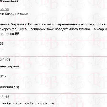
л 2012 21:31
2 20:05
е и Клару Петаччи.
учению Черчиля? Тут много всякого переплетено и тот факт, что ан
 через границу в Швейцарии тоже наводит много тумана... а клар и 
нания на ВВ
26
!"
2 21:21
 него украла.
21:17
визиции? :))
 21:15
рен было красть у Карла кораллы.