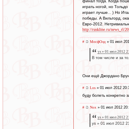
финал тогда. Когда пошё
играть ногой, но Тольд
играет лучше... ) Но Ит
победы. А Вильторд, ока
Евро-2012. Нетривиальн
http://ruskline.ru/news_rl/20
#
МосфОлд
» 01 июл 201
ys » 01 июл 2012 2
В том числе и за то
Они ещё Джордано Бруно
#
Los
» 01 июл 2012 20:
буду болеть конкретно з
#
Nox
» 01 июл 2012 20:
ys » 01 июл 2012 2
ys » 01 июл 2012 2