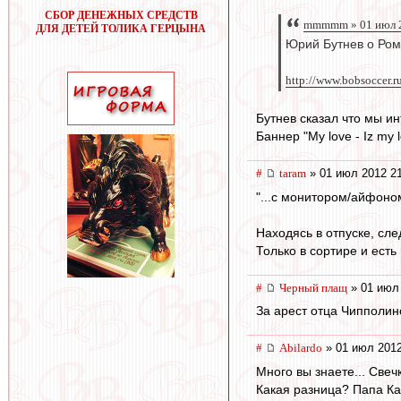
СБОР ДЕНЕЖНЫХ СРЕДСТВ
mmmmm » 01 июл 2
ДЛЯ ДЕТЕЙ ТОЛИКА ГЕРЦЫНА
Юрий Бутнев о Ром
http://www.bobsoccer.r
Бутнев сказал что мы и
Баннер "My love - Iz my 
#
taram
» 01 июл 2012 2
"...с монитором/айфоном
Находясь в отпуске, сл
Только в сортире и есть
#
Черный плащ
» 01 июл 
За арест отца Чипполин
#
Abilardo
» 01 июл 2012
Много вы знаете... Свеч
Какая разница? Папа Кар