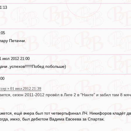
1:13
:05
лару Петаччи.
1 июл 2012 21:00
ачи ,успехов!!!!!!Побед побольше)
:00
сер » 01 июл 2012 21:39
ается, сезон 2011-2012 провёл в Лиге 2 в "Нанте" и забил там 8 мяч
Кажется, ещё вчера был тот четвертьфинал ЛЧ. Никифоров кладёт д
тогда, имхо, был дебютом Вадима Евсеева за Спартак.