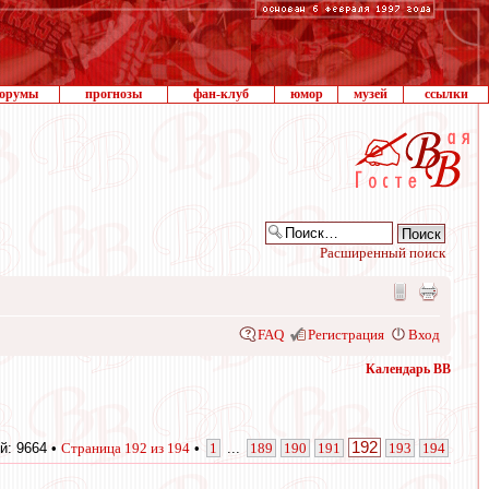
орумы
прогнозы
фан-клуб
юмор
музей
ссылки
Расширенный поиск
FAQ
Регистрация
Вход
Календарь ВВ
192
й: 9664 •
Страница
192
из
194
•
1
...
189
190
191
193
194