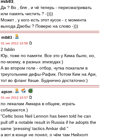
mib83
,
Да ? Во , бля , и чё теперь - пересматривать
или память чистить ? -))))
Может , у кого есть этот кусок - с момента
выхода Дзюбы ? Поверю на слово -)))
mib83
-
01 окт 2012 10:58
2 fablin
Юр, тоже по памяти. Все это у Кима было, но,
по-моему, в разных эпизодах:)
А во втором голе - отбор, чутка покатали в
треугольнике дефы-Рафик. Потом Ким на Ари,
тот во фланг Кеше. Буднично достаточно:)
agson
-
01 окт 2012 10:57
по лекалам Амкара в общем, играть
собираются.)
"Celtic boss Neil Lennon has been told he can
pull off a notable result in Russia if he adopts the
same ‘pressing’ tactics Amkar did."
а вот в конце не понял, о чём там Нийхолт