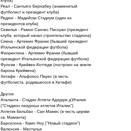
клуба)
Реал - Сантьяго Бернабеу (знаменитый
футболист и президент клуба)
Рединг - Мадейски Стэдиум (один из
президентов клуба)
Севилья - Рамон Санчес Писхуан (президент
клуба, который начал строительство стадиона)
Сиена - Артемио Франки (бывший президент
Итальянской федерации футбола)
Фиорентина - Артемио Франки (бывший
президент Итальянской федерации футбола)
Фулхэм - Крейвен-Коттедж (построен на земле
барона Крейвена)
Хетафе - Альфонсо Перес (в честь
футболиста, родившегося в Хетафе)
Другое:
Аталанта - Стадио Атлети Адзурри д'Италия
("Стадион лазурных атлетов Италии")
Атлетик Бильбао - Сан-Мамес (в честь церкви
св. Маманта)
Барселона - Камп Ноу ("Новый стадион")
Валенсия - Месталья