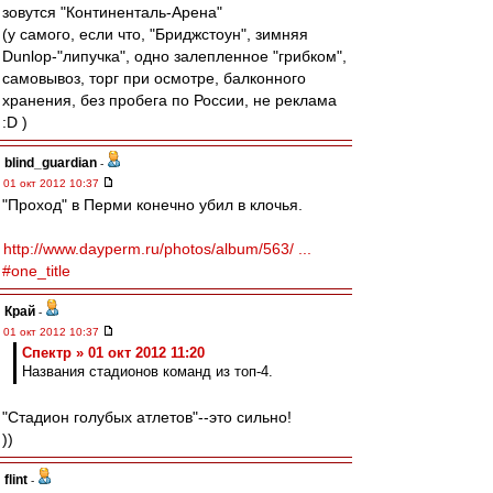
зовутся "Континенталь-Арена"
(у самого, если что, "Бриджстоун", зимняя
Dunlop-"липучка", одно залепленное "грибком",
самовывоз, торг при осмотре, балконного
хранения, без пробега по России, не реклама
:D )
blind_guardian
-
01 окт 2012 10:37
"Проход" в Перми конечно убил в клочья.
http://www.dayperm.ru/photos/album/563/ ...
#one_title
Край
-
01 окт 2012 10:37
Спектр » 01 окт 2012 11:20
Названия стадионов команд из топ-4.
"Стадион голубых атлетов"--это сильно!
))
flint
-