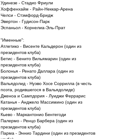
Удинезе - Стадио Фриули
Хоффенхайм - Райн-Неккар-Арена
Челси - Стэмфорд-Бридж
Эвертон - Гудисон-Парк
Эспаньол - Корнелиа-Эль-Прат
"Именные":
Атлетико - Висенте Кальдерон (один из
президентов клуба)
Бетис - Бенито Вильямарин (один из
президентов клуба)
Болонья - Ренато Даллара (один из
президентов клуба)
Вальядолид - Нуэво Хосе Соррилла (в честь
поэта, родившегося в Вальядолиде)
Дженоа и Сампдория - Луиджи Феррарис
Катанья - Анджело Массимино (один из
президентов клуба)
Кьево - Маркантонио Бентегоди
Палермо - Ренцо Барбера (один из
президентов клуба)
Парма - Эннио Тардини (один из президентов