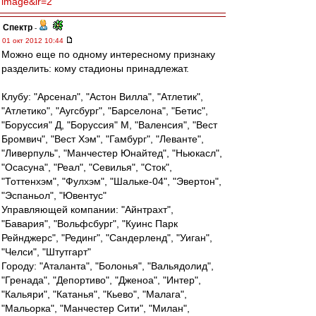
image&lr=2
Спектр
-
01 окт 2012 10:44
Можно еще по одному интересному признаку
разделить: кому стадионы принадлежат.
Клубу: "Арсенал", "Астон Вилла", "Атлетик",
"Атлетико", "Аугсбург", "Барселона", "Бетис",
"Боруссия" Д, "Боруссия" М, "Валенсия", "Вест
Бромвич", "Вест Хэм", "Гамбург", "Леванте",
"Ливерпуль", "Манчестер Юнайтед", "Ньюкасл",
"Осасуна", "Реал", "Севилья", "Сток",
"Тоттенхэм", "Фулхэм", "Шальке-04", "Эвертон",
"Эспаньол", "Ювентус"
Управляющей компании: "Айнтрахт",
"Бавария", "Вольфсбург", "Куинс Парк
Рейнджерс", "Рединг", "Сандерленд", "Уиган",
"Челси", "Штутгарт"
Городу: "Аталанта", "Болонья", "Вальядолид",
"Гренада", "Депортиво", "Дженоа", "Интер",
"Кальяри", "Катанья", "Кьево", "Малага",
"Мальорка", "Манчестер Сити", "Милан",