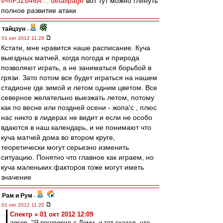
v=nFJZb46A ... detailpage
вот тут можно глянуть
полное развитие атаки
тайцзун
-
01 окт 2012 11:28
Кстати, мне нравится наше расписание. Куча
выездных матчей, когда погода и природа
позволяют играть, а не заниматься борьбой в
грязи. Зато потом все будет играться на нашем
стадионе где зимой и летом одним цветом. Все
северное желательно выезжать летом, потому
как по весне или поздней осени - жопа'с , плюс
нас никто в лидерах не видит и если не особо
вдаются в наш календарь, и не понимают что
куча матчей дома во втором круге,
теоретически могут серьезно изменить
ситуацию. Понятно что главное как играем, но
куча маленьких факторов тоже могут иметь
значение
Рам и Рум
-
01 окт 2012 11:20
Спектр » 01 окт 2012 12:09
agson, "Я поговорил с Деми, и тот сказал, что