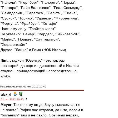
"Наполи", "Нюрнберг", "Палермо", "Парма",
"Пескара", "Райо Вальекано", "Реал Сосьедад",
"Сампдория", "Сарагоса", "Сельта", "Сиена",
"Суонси", "Торино", "Удинезе", "Фиорентина",
"Фортуна", "Фрайбург", "Хетафе"
Частному лицу: "Гройтер Фюрт"
Не указано: "Байер", "Вердер", "Ганновер-96",
"Майнц", "Норвич", "Саутгемптон",
"Хоффенхайм"
Другое: "Лацио" и Рома (НОК Италии)
flint
, стадион "Ювентус" - это как раз
новострой, да еще и единственный в Италии
стадион, принадлежащий непосредственно
клубу.
Редактировалось 01 окт 2012 10:45
alex_d
-
01 окт 2012 10:43
Meyer
, Так почему он де Зеуву высказывает я
не понял? Рафик пас отдавал, да и то, пасом в
"больницу" там и не пахло. Обычный нервяк,