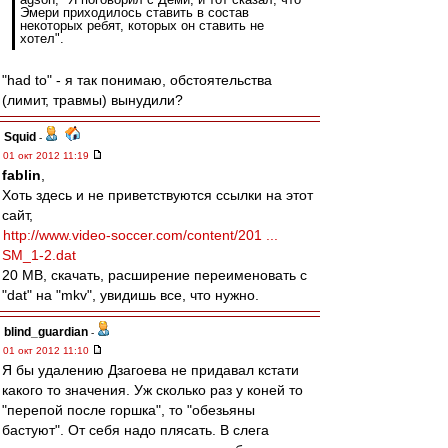
Эмери приходилось ставить в состав
некоторых ребят, которых он ставить не
хотел".
"had to" - я так понимаю, обстоятельства
(лимит, травмы) вынудили?
Squid
-
01 окт 2012 11:19
fablin
,
Хоть здесь и не приветствуются ссылки на этот
сайт,
http://www.video-soccer.com/content/201 ...
SM_1-2.dat
20 МB, скачать, расширение переименовать с
"dat" на "mkv", увидишь все, что нужно.
blind_guardian
-
01 окт 2012 11:10
Я бы удалению Дзагоева не придавал кстати
какого то значения. Уж сколько раз у коней то
"перепой после горшка", то "обезьяны
бастуют". От себя надо плясать. В слега