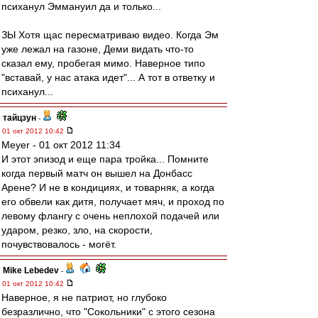
психанул Эммануил да и только...
ЗЫ Хотя щас пересматриваю видео. Когда Эм
уже лежал на газоне, Деми видать что-то
сказал ему, пробегая мимо. Наверное типо
"вставай, у нас атака идет"... А тот в ответку и
психанул...
тайцзун
-
01 окт 2012 10:42
Meyer - 01 окт 2012 11:34
И этот эпизод и еще пара тройка... Помните
когда первый матч он вышел на Донбасс
Арене? И не в кондициях, и товарняк, а когда
его обвели как дитя, получает мяч, и проход по
левому флангу с очень неплохой подачей или
ударом, резко, зло, на скорости,
почувствовалось - могёт.
Mike Lebedev
-
01 окт 2012 10:42
Наверное, я не патриот, но глубоко
безразлично, что "Сокольники" с этого сезона