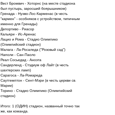
Вест Бромвич - Хоторнс (на месте стадиона
был пустырь, заросший боярышником)
Гренада - Нуэво-Лос-Карменас (в честь
"кармен" - особняков с устройством, типичным
именно для Гренады)
Депортиво - Риасор
Кальяри - Ис-Аренас
Лацио и Рома - Стадио Олимпико
(Олимпийский стадион)
Малага - Ла-Росаледа ("Розовый сад")
Наполи - Сан-Паоло
Реал Сосьедад - Аноэта
Сандерленд - Стэдиум оф Лайт (в честь
шахтерских ламп)
Сарагоса - Ла-Ромареда
Саутгемптон - Сент-Мэри (в честь церкви св.
Марии)
Торино - Стадио Олимпико (Олимпийский
стадион)
Итого: 1 (ОДИН) стадион, названный точно так
же, как команда.