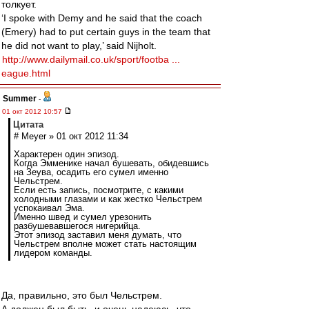
толкует.
‘I spoke with Demy and he said that the coach
(Emery) had to put certain guys in the team that
he did not want to play,’ said Nijholt.
http://www.dailymail.co.uk/sport/footba ...
eague.html
Summer
-
01 окт 2012 10:57
Цитата
# Meyer » 01 окт 2012 11:34
Характерен один эпизод.
Когда Эмменике начал бушевать, обидевшись
на Зеува, осадить его сумел именно
Чельстрем.
Если есть запись, посмотрите, с какими
холодными глазами и как жестко Чельстрем
успокаивал Эма.
Именно швед и сумел урезонить
разбушевавшегося нигерийца.
Этот эпизод заставил меня думать, что
Чельстрем вполне может стать настоящим
лидером команды.
Да, правильно, это был Чельстрем.