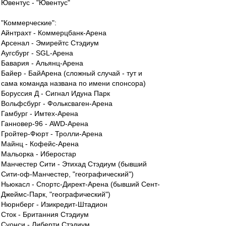
Ювентус - "Ювентус"
"Коммерческие":
Айнтрахт - Коммерцбанк-Арена
Арсенал - Эмирейтс Стэдиум
Аугсбург - SGL-Арена
Бавария - Альянц-Арена
Байер - БайАрена (сложный случай - тут и
сама команда названа по имени спонсора)
Боруссия Д - Сигнал Идуна Парк
Вольфсбург - Фольксваген-Арена
Гамбург - Имтех-Арена
Ганновер-96 - AWD-Арена
Гройтер-Фюрт - Тролли-Арена
Майнц - Кофейс-Арена
Мальорка - Иберостар
Манчестер Сити - Этихад Стэдиум (бывший
Сити-оф-Манчестер, "географический")
Ньюкасл - Спортс-Директ-Арена (бывший Сент-
Джеймс-Парк, "географический")
Нюрнберг - Изикредит-Штадион
Сток - Британния Стэдиум
Суонси - Либерти Стэдиум