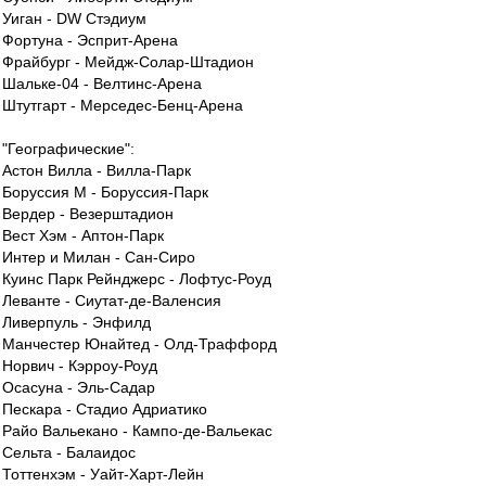
Уиган - DW Стэдиум
Фортуна - Эсприт-Арена
Фрайбург - Мейдж-Солар-Штадион
Шальке-04 - Велтинс-Арена
Штутгарт - Мерседес-Бенц-Арена
"Географические":
Астон Вилла - Вилла-Парк
Боруссия М - Боруссия-Парк
Вердер - Везерштадион
Вест Хэм - Аптон-Парк
Интер и Милан - Сан-Сиро
Куинс Парк Рейнджерс - Лофтус-Роуд
Леванте - Сиутат-де-Валенсия
Ливерпуль - Энфилд
Манчестер Юнайтед - Олд-Траффорд
Норвич - Кэрроу-Роуд
Осасуна - Эль-Садар
Пескара - Стадио Адриатико
Райо Вальекано - Кампо-де-Вальекас
Сельта - Балаидос
Тоттенхэм - Уайт-Харт-Лейн