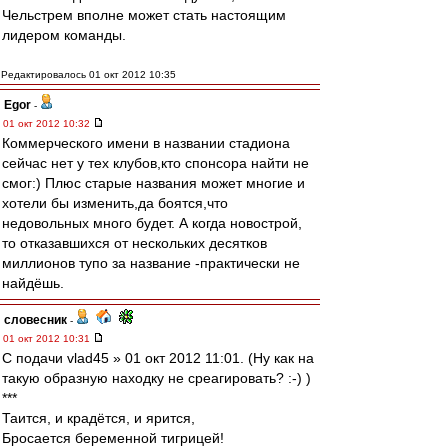
Чельстрем вполне может стать настоящим
лидером команды.
Редактировалось 01 окт 2012 10:35
Egor
-
01 окт 2012 10:32
Коммерческого имени в названии стадиона
сейчас нет у тех клубов,кто спонсора найти не
смог:) Плюс старые названия может многие и
хотели бы изменить,да боятся,что
недовольных много будет. А когда новострой,
то отказавшихся от нескольких десятков
миллионов тупо за название -практически не
найдёшь.
словесник
-
01 окт 2012 10:31
С подачи vlad45 » 01 окт 2012 11:01. (Ну как на
такую образную находку не среагировать? :-) )
***
Таится, и крадётся, и ярится,
Бросается беременной тигрицей!