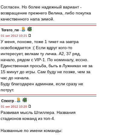
Согласен. Но более надежный вариант -
возвращение прежнего Велика, либо покупка
качественного напа зимой.
Torero_rw
-
01 окт 2012 10:21
У меня, похоже, тоже 1 тикет на завтра
освобождается :( Если вдруг кого-то
интересует, велкам ту личка. А2, 37 ряд,
начало, рядом с VIP-1. По номиналу, ессно.
Единственная просьба, быть в Лужниках не за
15 минут до игры. Сам буду не позже, чем за
час до начала.
Буду благодарен админам, если сразу не
потрут.
Спектр
-
01 окт 2012 10:20
Развивая мысль Штиллера. Названия
стадионов команд из топ-4.
Названные по имени команды: