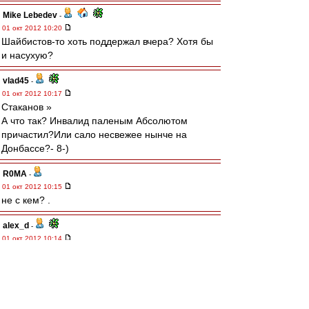
Mike Lebedev
-
01 окт 2012 10:20
Шайбистов-то хоть поддержал вчера? Хотя бы
и насухую?
vlad45
-
01 окт 2012 10:17
Cтаканов »
А что так? Инвалид паленым Абсолютом
причастил?Или сало несвежее нынче на
Донбассе?- 8-)
R0MA
-
01 окт 2012 10:15
не с кем? .
alex_d
-
01 окт 2012 10:14
А я вот матч в Перми смотрел в записи, зная
результат. Все отлично, кроме одного "но" ))))
По-моему кое-кого на одну игру в чемпе для
профилактики можно было посадить на банку,
вот только не задача, впереди дерби. А так