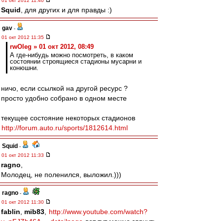
01 окт 2012 11:40
Squid
, для других и для правды :)
gav
-
01 окт 2012 11:35
rwOleg » 01 окт 2012, 08:49
А где-нибудь можно посмотреть, в каком
состоянии строящиеся стадионы мусарни и
конюшни.
ничо, если ссылкой на другой ресурс ?
просто удобно собрано в одном месте
текущее состояние некоторых стадионов
http://forum.auto.ru/sports/1812614.html
Squid
-
01 окт 2012 11:33
ragno
,
Молодец, не поленился, выложил.)))
ragno
-
01 окт 2012 11:30
fablin
,
mib83
,
http://www.youtube.com/watch?