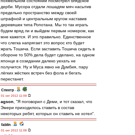
похмельном состоянии посмотрел блядское
дерби. Мусора отдали лошадям мяч насытив
предельно пространство между своей
штрафной и центральным кругом наставив
деревяшек типа Ропотана. Мы то так играть
будем вряд ли и выйдем первым номером, как
мне кажется. И это правильно. Единственное
что слегка напрягает это вопрос кто будет
жрать Тошича. Если заставить Тошича сидеть в
обороне то 50% дела будет сделано, на одном
японце в созидании далеко уехать не
получится. Ну и Муса явно не Думбия, пару
лёгких жёстких встреч без фола и бегать
перестанет.
Спектр
-
01 окт 2012 11:09
agson
, "Я поговорил с Деми, и тот сказал, что
Эмери приходилось ставить в состав
некоторых ребят, которых он ставить не хотел".
fablin
-
01 окт 2012 11:08