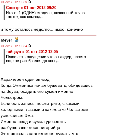
01 окт 2012 10:35
Спектр » 01 окт 2012 09:20
Итого: 1 (ОДИН) стадион, названный точно
так же, как команда.
и тому осталось недолго... имхо, конечно
Meyer
-
01 окт 2012 10:34
тайцзун » 01 окт 2012 13:05
Плюс есть ощущение что он лидер, просто
еще не разобрался до конца.
Характерен один эпизод.
Когда Эмменике начал бушевать, обидевшись
на Зеува, осадить его сумел именно
Чельстрем.
Если есть запись, посмотрите, с какими
холодными глазами и как жестко Чельстрем
успокаивал Эма.
Именно швед и сумел урезонить
разбушевавшегося нигерийца.
Этот эпизод заставил меня думать, что