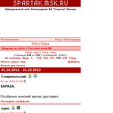
Официальный сайт болельщиков ФК "Спартак" Москва
Полная версия
Вход
•
Регистрация
FAQ
•
Поиск
Общение на сайте
Гостевая книга ВВ
»
Пред. тема
|
След. тема
Страница
238
из
239
[ Сообщений: 11943 ]
На страницу
Пред.
1
...
235
,
236
,
237
,
238
,
239
След.
Начать новую тему
Добавить
Версия для печати
01.10.2012 - 31.10.2012
Ставропольский
-
01 окт 2012 11:58
3APA3A
,
Особенно конский выпас доставил.
Последнее сообщение
ragno
-