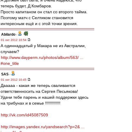
А должен был быть, и очень надеюсь, что
теперь будет, Д.Комбаров.
Просто капитаном он стал со второго тайма.
Поэтому матч с Селтиком становится
интересным ещё и с этой точки зрения.
Abilardo
-
01 окт 2012 10:54
А одиннадцатый у Макара не из Австралии,
случаем?
http://www.dayperm.ru/photos/album/563/ ...
#one_title
SAS
-
01 окт 2012 10:45
Дааааа - какая же теперь сваливается
ответственносить на Сергея Песьякова!
Удачи тебе парень и нашей поддержки здесь
на трибунах и в семье !!!!!!!!!!!!!
http://vk.com/id45087509
http://images.yandex.ru/yandsearch?p=2& ...