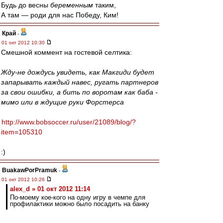
Будь до весны
беременным
таким,
А там — роди для нас Победу, Ким!
Край
-
01 окт 2012 10:30
Смешной коммент на гостевой селтика:
Жду-не дождусь увидеть, как Макгиди будет
запарывать каждый навес, ругать партнеров
за свои ошибки, а бить по воротам как баба -
мимо или в ждущие руки Форстерcа
http://www.bobsoccer.ru/user/21089/blog/?
item=105310
:)
BuakawPorPramuk
-
01 окт 2012 10:26
alex_d » 01 окт 2012 11:14
По-моему кое-кого на одну игру в чемпе для
профилактики можно было посадить на банку