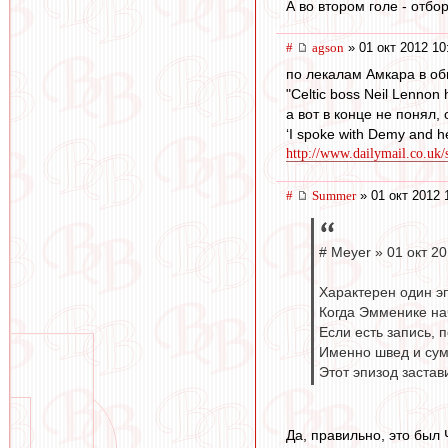
А во втором голе - отбо
#
agson
» 01 окт 2012 10
по лекалам Амкара в об
"Celtic boss Neil Lennon h
а вот в конце не понял, 
‘I spoke with Demy and he 
http://www.dailymail.co.uk/s
#
Summer
» 01 окт 2012 
# Meyer » 01 окт 20
Характерен один э
Когда Эмменике на
Если есть запись, 
Именно швед и сум
Этот эпизод заста
Да, правильно, это был