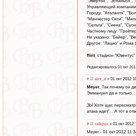
"Эвертон", "Эспаньол", 
Управляющей компании: "
Городу: "Аталанта", "Бол
"Манчестер Сити", "Мила
"Сельта", "Сиена", "Суо
Частному лицу: "Гройте
Не указано: "Байер", "В
Другое: "Лацио" и Рома
flint
, стадион "Ювентус"
Редактировалось 01 окт 201
#
alex_d
» 01 окт 2012 1
Meyer
, Так почему он д
Эммануил да и только...
ЗЫ Хотя щас пересматри
атака идет"... А тот в от
#
тайцзун
» 01 окт 2012 
Meyer - 01 окт 2012 11:3