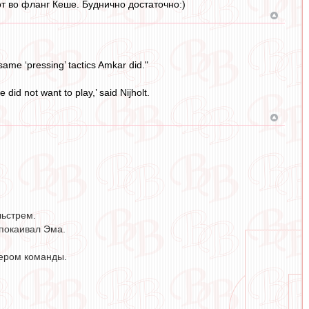
от во фланг Кеше. Буднично достаточно:)
same ‘pressing’ tactics Amkar did."
did not want to play,’ said Nijholt.
льстрем.
спокаивал Эма.
дером команды.