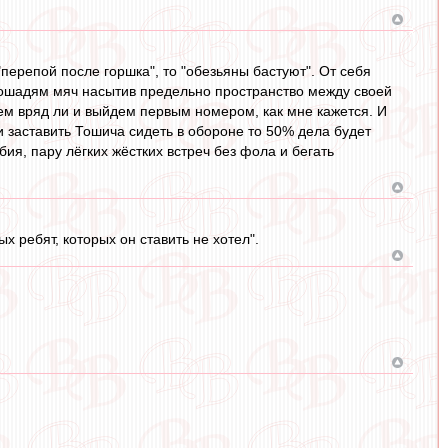
"перепой после горшка", то "обезьяны бастуют". От себя
лошадям мяч насытив предельно пространство между своей
ем вряд ли и выйдем первым номером, как мне кажется. И
и заставить Тошича сидеть в обороне то 50% дела будет
ия, пару лёгких жёстких встреч без фола и бегать
ых ребят, которых он ставить не хотел".