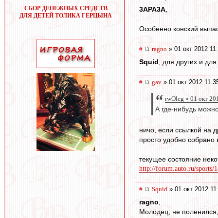
СБОР ДЕНЕЖНЫХ СРЕДСТВ
3APA3A
,
ДЛЯ ДЕТЕЙ ТОЛИКА ГЕРЦЫНА
Особенно конский выпас
#
ragno
» 01 окт 2012 11
Squid
, для других и для
#
gav
» 01 окт 2012 11:3
rwOleg » 01 окт 20
А где-нибудь можн
ничо, если ссылкой на д
просто удобно собрано 
текущее состояние неко
http://forum.auto.ru/sports
#
Squid
» 01 окт 2012 11
ragno
,
Молодец, не поленился,