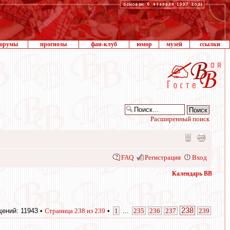
орумы
прогнозы
фан-клуб
юмор
музей
ссылки
Расширенный поиск
FAQ
Регистрация
Вход
Календарь ВВ
238
ений: 11943 •
Страница
238
из
239
•
1
...
235
236
237
239