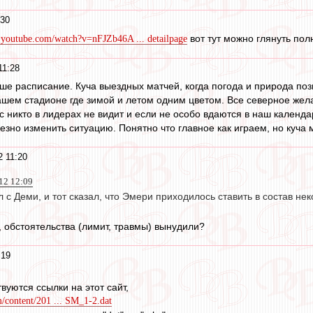
:30
вот тут можно глянуть пол
.youtube.com/watch?v=nFJZb46A ... detailpage
11:28
ше расписание. Куча выездных матчей, когда погода и природа позв
нашем стадионе где зимой и летом одним цветом. Все северное жел
ас никто в лидерах не видит и если не особо вдаются в наш календа
ьезно изменить ситуацию. Понятно что главное как играем, но куча
2 11:20
12 12:09
л с Деми, и тот сказал, что Эмери приходилось ставить в состав нек
ю, обстоятельства (лимит, травмы) вынудили?
:19
твуются ссылки на этот сайт,
/content/201 ... SM_1-2.dat