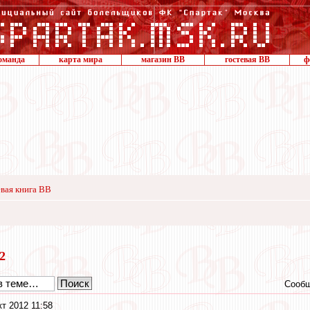
оманда
карта мира
магазин ВВ
гостевая ВВ
ф
вая книга ВВ
12
Сообщ
кт 2012 11:58