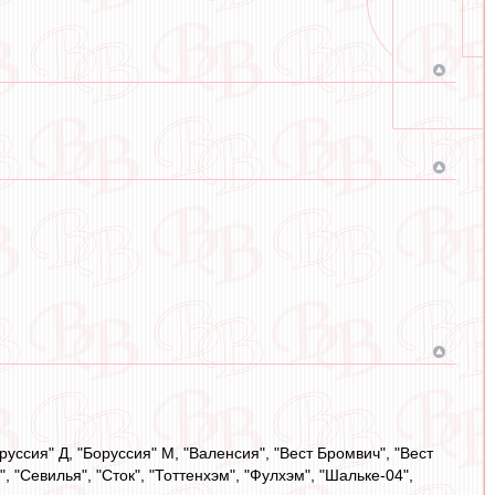
Боруссия" Д, "Боруссия" М, "Валенсия", "Вест Бромвич", "Вест
, "Севилья", "Сток", "Тоттенхэм", "Фулхэм", "Шальке-04",