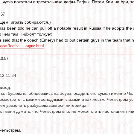
р, чутка покатали в треугольнике дефы-Рафик. Потом Ким на Ари, т
:57
щем, играть собираются.)
as been told he can pull off a notable result in Russia if he adopts the 
о чём там Нийхолт толкует.
said that the coach (Emery) had to put certain guys in the team that he 
port/footba ... eague.html
10:57
12 11:34
пизод.
чал бушевать, обидевшись на Зеува, осадить его сумел именно Че
посмотрите, с какими холодными глазами и как жестко Чельстрем у
ел урезонить разбушевавшегося нигерийца.
вил меня думать, что Чельстрем вполне может стать настоящим ли
 Чельстрем.