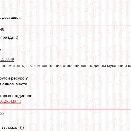
 доставил.
:40
 правды :)
5
12, 08:49
о посмотреть, в каком состоянии строящиеся стадионы мусарни и 
ругой ресурс ?
в одном месте
торых стадионов
/1812614.html
:33
 выложил.)))