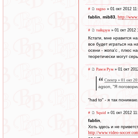
#
ragno
» 01 окт 2012 11
fablin
,
mib83
,
http://www
#
тайцзун
» 01 окт 2012 
Кстати, мне нравится на
все будет играться на 
осени - жопа'с , плюс н
теоретически могут сер
#
Рам и Рум
» 01 окт 201
Спектр » 01 окт 20
agson, "Я поговори
"had to" - я так понима
#
Squid
» 01 окт 2012 11
fablin
,
Хоть здесь и не приветс
http://www.video-soccer.com