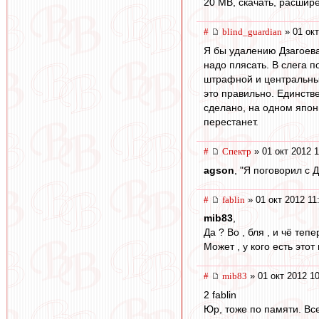
20 МB, скачать, расшире
#
blind_guardian
» 01 окт
Я бы удалению Дзагоева 
надо плясать. В слега 
штрафной и центральным
это правильно. Единстве
сделано, на одном японц
перестанет.
#
Спектр
» 01 окт 2012 1
agson
, "Я поговорил с 
#
fablin
» 01 окт 2012 11
mib83
,
Да ? Во , бля , и чё теп
Может , у кого есть это
#
mib83
» 01 окт 2012 1
2 fablin
Юр, тоже по памяти. Все