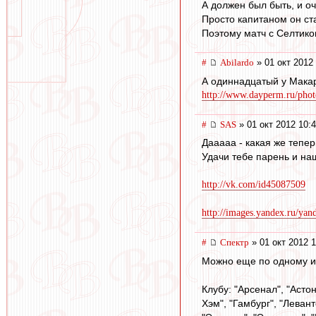
А должен был быть, и оч
Просто капитаном он ста
Поэтому матч с Селтико
#
Abilardo
» 01 окт 2012
А одиннадцатый у Макар
http://www.dayperm.ru/photo
#
SAS
» 01 окт 2012 10:
Дааааа - какая же тепер
Удачи тебе парень и наше
http://vk.com/id45087509
http://images.yandex.ru/ya
#
Спектр
» 01 окт 2012 1
Можно еще по одному ин
Клубу: "Арсенал", "Астон
Хэм", "Гамбург", "Левант