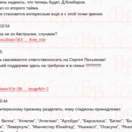
ень надеюсь, что теперь будет, Д.Комбаров.
л со второго тайма.
м становится интересным ещё и с этой точки зрения.
 10:54
а не из Австралии, случаем?
s/album/563/ ... #one_title
45
ь сваливается ответственносить на Сергея Песьякова!
й поддержки здесь на трибунах и в семье !!!!!!!!!!!!!
ndsearch?p=2& ... image&lr=2
0:44
тересному признаку разделить: кому стадионы принадлежат.
 Вилла", "Атлетик", "Атлетико", "Аугсбург", "Барселона", "Бетис", "
е", "Ливерпуль", "Манчестер Юнайтед", "Ньюкасл", "Осасуна", "Реал"