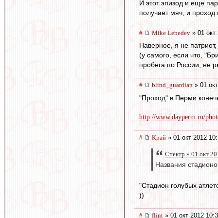
И этот эпизод и еще пар
получает мяч, и проход 
#
Mike Lebedev
» 01 окт 
Наверное, я не патриот,
(у самого, если что, "Б
пробега по России, не р
#
blind_guardian
» 01 окт
"Проход" в Перми конечн
http://www.dayperm.ru/photo
#
Край
» 01 окт 2012 10
Спектр » 01 окт 20
Названия стадионов
"Стадион голубых атлето
))
#
flint
» 01 окт 2012 10: