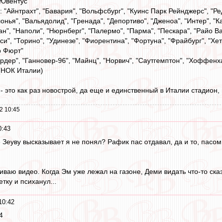
"Ювентус"
Айнтрахт", "Бавария", "Вольфсбург", "Куинс Парк Рейнджерс", "Реди
онья", "Вальядолид", "Гренада", "Депортиво", "Дженоа", "Интер", "Ка
н", "Наполи", "Нюрнберг", "Палермо", "Парма", "Пескара", "Райо В
нси", "Торино", "Удинезе", "Фиорентина", "Фортуна", "Фрайбург", "Хе
р Фюрт"
ердер", "Ганновер-96", "Майнц", "Норвич", "Саутгемптон", "Хоффен
 (НОК Италии)
 - это как раз новострой, да еще и единственный в Италии стадио
2 10:45
0:43
е Зеуву высказывает я не понял? Рафик пас отдавал, да и то, пасо
ваю видео. Когда Эм уже лежал на газоне, Деми видать что-то сказ
ветку и психанул...
10:42
4