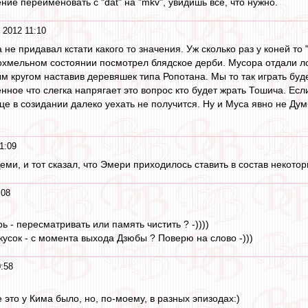
ние переименовать с "dat" на "mkv", увидишь все, что нужно.
 2012 11:10
не придавал кстати какого то значения. Уж сколько раз у коней то 
похмельном состоянии посмотрел блядское дерби. Мусора отдали 
 кругом наставив деревяшек типа Ропотана. Мы то так играть буд
нное что слегка напрягает это вопрос кто будет жрать Тошича. Есл
е в созидании далеко уехать не получится. Ну и Муса явно не Думб
1:09
Деми, и тот сказал, что Эмери приходилось ставить в состав некотор
:08
ерь - пересматривать или память чистить ? -))))
т кусок - с момента выхода Дзюбы ? Поверю на слово -)))
0:58
 это у Кима было, но, по-моему, в разных эпизодах:)