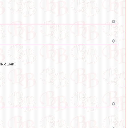
конюшни.