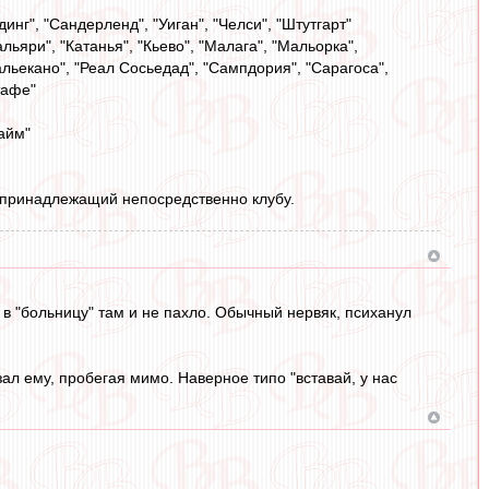
нг", "Сандерленд", "Уиган", "Челси", "Штутгарт"
льяри", "Катанья", "Кьево", "Малага", "Мальорка",
альекано", "Реал Сосьедад", "Сампдория", "Сарагоса",
тафе"
хайм"
н, принадлежащий непосредственно клубу.
м в "больницу" там и не пахло. Обычный нервяк, психанул
ал ему, пробегая мимо. Наверное типо "вставай, у нас