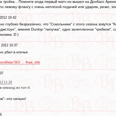
а тройка... Помните когда первый матч он вышел на Донбасс Арене? 
по левому флангу с очень неплохой подачей или ударом, резко, зло,
2012 10:42
 но глубоко безразлично, что "Сокольники" с этого сезона зовутся 
риджстоун", зимняя Dunlop-"липучка", одно залепленное "грибком", 
еклама :D )
 2012 10:37
о убил в клочья.
s/album/563/ ... #one_title
:37
12 11:20
 команд из топ-4.
в"--это сильно!
35