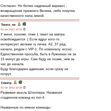
Согласен. Но более надежный вариант -
возвращение прежнего Велика, либо покупка
качественного напа зимой.
Torero_rw
-
01 окт 2012 10:21
У меня, похоже, тоже 1 тикет на завтра
освобождается :( Если вдруг кого-то
интересует, велкам ту личка. А2, 37 ряд,
начало, рядом с VIP-1. По номиналу, ессно.
Единственная просьба, быть в Лужниках не за
15 минут до игры. Сам буду не позже, чем за
час до начала.
Буду благодарен админам, если сразу не
потрут.
Спектр
-
01 окт 2012 10:20
Развивая мысль Штиллера. Названия
стадионов команд из топ-4.
Названные по имени команды: