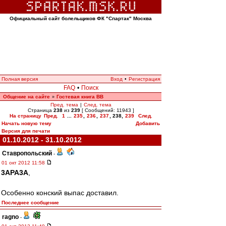
Официальный сайт болельщиков ФК "Спартак" Москва
Полная версия
Вход
•
Регистрация
FAQ
•
Поиск
Общение на сайте
Гостевая книга ВВ
»
Пред. тема
|
След. тема
Страница
238
из
239
[ Сообщений: 11943 ]
На страницу
Пред.
1
...
235
,
236
,
237
,
238
,
239
След.
Начать новую тему
Добавить
Версия для печати
01.10.2012 - 31.10.2012
Ставропольский
-
01 окт 2012 11:58
3APA3A
,
Особенно конский выпас доставил.
Последнее сообщение
ragno
-