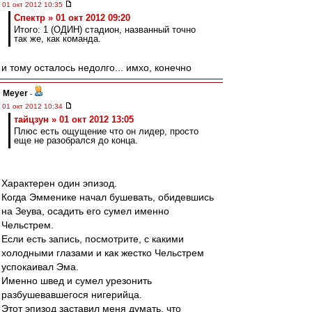
01 окт 2012 10:35
Спектр » 01 окт 2012 09:20
Итого: 1 (ОДИН) стадион, названный точно
так же, как команда.
и тому осталось недолго... имхо, конечно
Meyer
-
01 окт 2012 10:34
тайцзун » 01 окт 2012 13:05
Плюс есть ощущение что он лидер, просто
еще не разобрался до конца.
Характерен один эпизод.
Когда Эмменике начал бушевать, обидевшись
на Зеува, осадить его сумел именно
Чельстрем.
Если есть запись, посмотрите, с какими
холодными глазами и как жестко Чельстрем
успокаивал Эма.
Именно швед и сумел урезонить
разбушевавшегося нигерийца.
Этот эпизод заставил меня думать, что