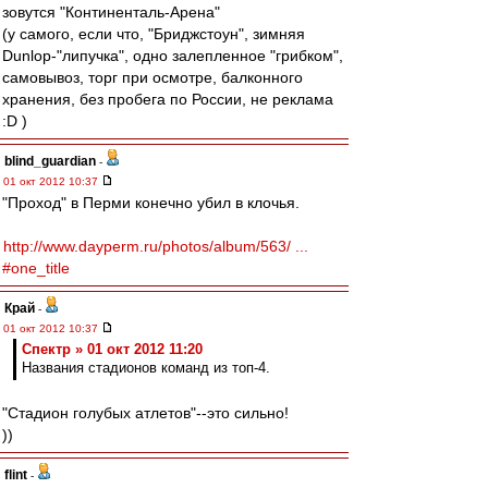
зовутся "Континенталь-Арена"
(у самого, если что, "Бриджстоун", зимняя
Dunlop-"липучка", одно залепленное "грибком",
самовывоз, торг при осмотре, балконного
хранения, без пробега по России, не реклама
:D )
blind_guardian
-
01 окт 2012 10:37
"Проход" в Перми конечно убил в клочья.
http://www.dayperm.ru/photos/album/563/ ...
#one_title
Край
-
01 окт 2012 10:37
Спектр » 01 окт 2012 11:20
Названия стадионов команд из топ-4.
"Стадион голубых атлетов"--это сильно!
))
flint
-