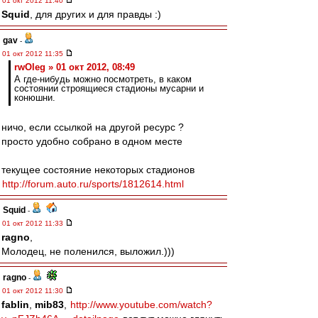
01 окт 2012 11:40
Squid
, для других и для правды :)
gav
-
01 окт 2012 11:35
rwOleg » 01 окт 2012, 08:49
А где-нибудь можно посмотреть, в каком
состоянии строящиеся стадионы мусарни и
конюшни.
ничо, если ссылкой на другой ресурс ?
просто удобно собрано в одном месте
текущее состояние некоторых стадионов
http://forum.auto.ru/sports/1812614.html
Squid
-
01 окт 2012 11:33
ragno
,
Молодец, не поленился, выложил.)))
ragno
-
01 окт 2012 11:30
fablin
,
mib83
,
http://www.youtube.com/watch?