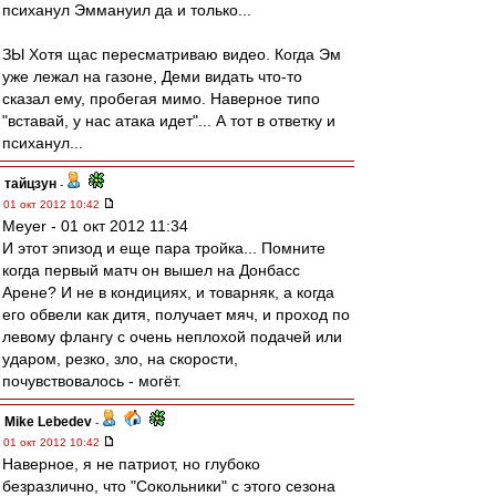
психанул Эммануил да и только...
ЗЫ Хотя щас пересматриваю видео. Когда Эм
уже лежал на газоне, Деми видать что-то
сказал ему, пробегая мимо. Наверное типо
"вставай, у нас атака идет"... А тот в ответку и
психанул...
тайцзун
-
01 окт 2012 10:42
Meyer - 01 окт 2012 11:34
И этот эпизод и еще пара тройка... Помните
когда первый матч он вышел на Донбасс
Арене? И не в кондициях, и товарняк, а когда
его обвели как дитя, получает мяч, и проход по
левому флангу с очень неплохой подачей или
ударом, резко, зло, на скорости,
почувствовалось - могёт.
Mike Lebedev
-
01 окт 2012 10:42
Наверное, я не патриот, но глубоко
безразлично, что "Сокольники" с этого сезона