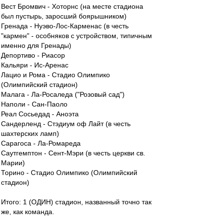
Вест Бромвич - Хоторнс (на месте стадиона
был пустырь, заросший боярышником)
Гренада - Нуэво-Лос-Карменас (в честь
"кармен" - особняков с устройством, типичным
именно для Гренады)
Депортиво - Риасор
Кальяри - Ис-Аренас
Лацио и Рома - Стадио Олимпико
(Олимпийский стадион)
Малага - Ла-Росаледа ("Розовый сад")
Наполи - Сан-Паоло
Реал Сосьедад - Аноэта
Сандерленд - Стэдиум оф Лайт (в честь
шахтерских ламп)
Сарагоса - Ла-Ромареда
Саутгемптон - Сент-Мэри (в честь церкви св.
Марии)
Торино - Стадио Олимпико (Олимпийский
стадион)
Итого: 1 (ОДИН) стадион, названный точно так
же, как команда.