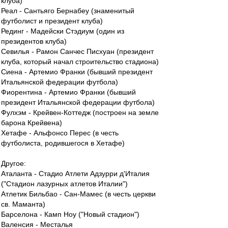
клуба)
Реал - Сантьяго Бернабеу (знаменитый
футболист и президент клуба)
Рединг - Мадейски Стэдиум (один из
президентов клуба)
Севилья - Рамон Санчес Писхуан (президент
клуба, который начал строительство стадиона)
Сиена - Артемио Франки (бывший президент
Итальянской федерации футбола)
Фиорентина - Артемио Франки (бывший
президент Итальянской федерации футбола)
Фулхэм - Крейвен-Коттедж (построен на земле
барона Крейвена)
Хетафе - Альфонсо Перес (в честь
футболиста, родившегося в Хетафе)
Другое:
Аталанта - Стадио Атлети Адзурри д'Италия
("Стадион лазурных атлетов Италии")
Атлетик Бильбао - Сан-Мамес (в честь церкви
св. Маманта)
Барселона - Камп Ноу ("Новый стадион")
Валенсия - Месталья