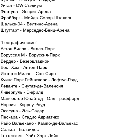
Уиган - DW Стэдиум
Фортуна - Эсприт-Арена
Фрайбург - Мейдж-Солар-Штадион
Шальке-04 - Велтинс-Арена
Штутгарт - Мерседес-Бенц-Арена
"Географические":
Астон Вилла - Вилла-Парк
Боруссия М - Боруссия-Парк
Вердер - Везерштадион
Вест Хэм - Аптон-Парк
Интер и Милан - Сан-Сиро
Куинс Парк Рейнджерс - Лофтус-Роуд
Леванте - Сиутат-де-Валенсия
Ливерпуль - Энфилд
Манчестер Юнайтед - Олд-Траффорд
Норвич - Кэрроу-Роуд
Осасуна - Эль-Садар
Пескара - Стадио Адриатико
Райо Вальекано - Кампо-де-Вальекас
Сельта - Балаидос
Тоттенхэм - Уайт-Харт-Лейн