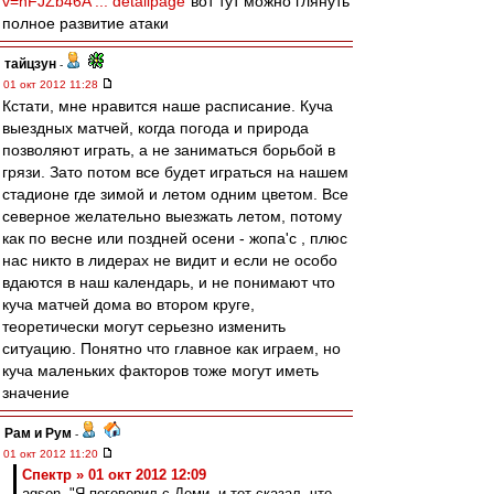
v=nFJZb46A ... detailpage
вот тут можно глянуть
полное развитие атаки
тайцзун
-
01 окт 2012 11:28
Кстати, мне нравится наше расписание. Куча
выездных матчей, когда погода и природа
позволяют играть, а не заниматься борьбой в
грязи. Зато потом все будет играться на нашем
стадионе где зимой и летом одним цветом. Все
северное желательно выезжать летом, потому
как по весне или поздней осени - жопа'с , плюс
нас никто в лидерах не видит и если не особо
вдаются в наш календарь, и не понимают что
куча матчей дома во втором круге,
теоретически могут серьезно изменить
ситуацию. Понятно что главное как играем, но
куча маленьких факторов тоже могут иметь
значение
Рам и Рум
-
01 окт 2012 11:20
Спектр » 01 окт 2012 12:09
agson, "Я поговорил с Деми, и тот сказал, что