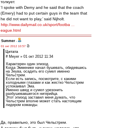
толкует.
‘I spoke with Demy and he said that the coach
(Emery) had to put certain guys in the team that
he did not want to play,’ said Nijholt.
http://www.dailymail.co.uk/sport/footba ...
eague.html
Summer
-
01 окт 2012 10:57
Цитата
# Meyer » 01 окт 2012 11:34
Характерен один эпизод.
Когда Эмменике начал бушевать, обидевшись
на Зеува, осадить его сумел именно
Чельстрем.
Если есть запись, посмотрите, с какими
холодными глазами и как жестко Чельстрем
успокаивал Эма.
Именно швед и сумел урезонить
разбушевавшегося нигерийца.
Этот эпизод заставил меня думать, что
Чельстрем вполне может стать настоящим
лидером команды.
Да, правильно, это был Чельстрем.