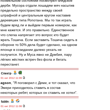
похмельном состоянии посмотрел блядское
дерби. Мусора отдали лошадям мяч насытив
предельно пространство между своей
штрафной и центральным кругом наставив
деревяшек типа Ропотана. Мы то так играть
будем вряд ли и выйдем первым номером, как
мне кажется. И это правильно. Единственное
что слегка напрягает это вопрос кто будет
жрать Тошича. Если заставить Тошича сидеть в
обороне то 50% дела будет сделано, на одном
японце в созидании далеко уехать не
получится. Ну и Муса явно не Думбия, пару
лёгких жёстких встреч без фола и бегать
перестанет.
Спектр
-
01 окт 2012 11:09
agson
, "Я поговорил с Деми, и тот сказал, что
Эмери приходилось ставить в состав
некоторых ребят, которых он ставить не хотел".
fablin
-
01 окт 2012 11:08