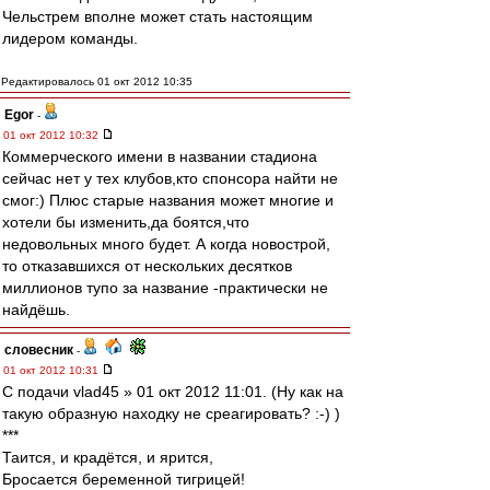
Чельстрем вполне может стать настоящим
лидером команды.
Редактировалось 01 окт 2012 10:35
Egor
-
01 окт 2012 10:32
Коммерческого имени в названии стадиона
сейчас нет у тех клубов,кто спонсора найти не
смог:) Плюс старые названия может многие и
хотели бы изменить,да боятся,что
недовольных много будет. А когда новострой,
то отказавшихся от нескольких десятков
миллионов тупо за название -практически не
найдёшь.
словесник
-
01 окт 2012 10:31
С подачи vlad45 » 01 окт 2012 11:01. (Ну как на
такую образную находку не среагировать? :-) )
***
Таится, и крадётся, и ярится,
Бросается беременной тигрицей!