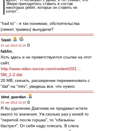
Эмери приходилось ставить в состав
некоторых ребят, которых он ставить не
хотел".
"had to" - я так понимаю, обстоятельства
(лимит, травмы) вынудили?
Squid
-
01 окт 2012 11:19
fablin
,
Хоть здесь и не приветствуются ссылки на этот
сайт,
http://www.video-soccer.com/content/201 ...
SM_1-2.dat
20 МB, скачать, расширение переименовать с
"dat" на "mkv", увидишь все, что нужно.
blind_guardian
-
01 окт 2012 11:10
Я бы удалению Дзагоева не придавал кстати
какого то значения. Уж сколько раз у коней то
"перепой после горшка", то "обезьяны
бастуют". От себя надо плясать. В слега