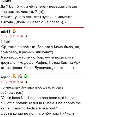
mib83
,
Да ? Во , бля , и чё теперь - пересматривать
или память чистить ? -))))
Может , у кого есть этот кусок - с момента
выхода Дзюбы ? Поверю на слово -)))
mib83
-
01 окт 2012 10:58
2 fablin
Юр, тоже по памяти. Все это у Кима было, но,
по-моему, в разных эпизодах:)
А во втором голе - отбор, чутка покатали в
треугольнике дефы-Рафик. Потом Ким на Ари,
тот во фланг Кеше. Буднично достаточно:)
agson
-
01 окт 2012 10:57
по лекалам Амкара в общем, играть
собираются.)
"Celtic boss Neil Lennon has been told he can
pull off a notable result in Russia if he adopts the
same ‘pressing’ tactics Amkar did."
а вот в конце не понял, о чём там Нийхолт