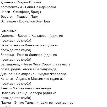
Удинезе - Стадио Фриули
Хоффенхайм - Райн-Неккар-Арена
Челси - Стэмфорд-Бридж
Эвертон - Гудисон-Парк
Эспаньол - Корнелиа-Эль-Прат
"Именные":
Атлетико - Висенте Кальдерон (один из
президентов клуба)
Бетис - Бенито Вильямарин (один из
президентов клуба)
Болонья - Ренато Даллара (один из
президентов клуба)
Вальядолид - Нуэво Хосе Соррилла (в честь
поэта, родившегося в Вальядолиде)
Дженоа и Сампдория - Луиджи Феррарис
Катанья - Анджело Массимино (один из
президентов клуба)
Кьево - Маркантонио Бентегоди
Палермо - Ренцо Барбера (один из
президентов клуба)
Парма - Эннио Тардини (один из президентов