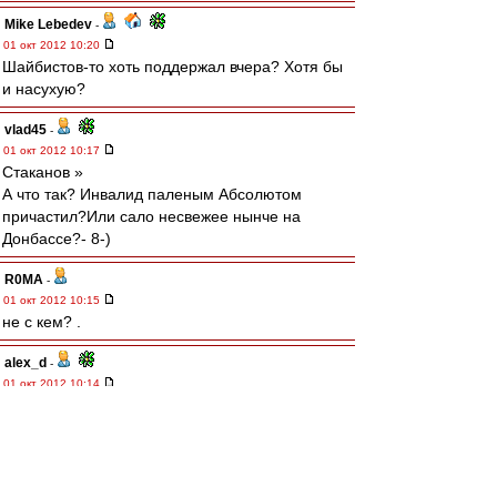
Mike Lebedev
-
01 окт 2012 10:20
Шайбистов-то хоть поддержал вчера? Хотя бы
и насухую?
vlad45
-
01 окт 2012 10:17
Cтаканов »
А что так? Инвалид паленым Абсолютом
причастил?Или сало несвежее нынче на
Донбассе?- 8-)
R0MA
-
01 окт 2012 10:15
не с кем? .
alex_d
-
01 окт 2012 10:14
А я вот матч в Перми смотрел в записи, зная
результат. Все отлично, кроме одного "но" ))))
По-моему кое-кого на одну игру в чемпе для
профилактики можно было посадить на банку,
вот только не задача, впереди дерби. А так