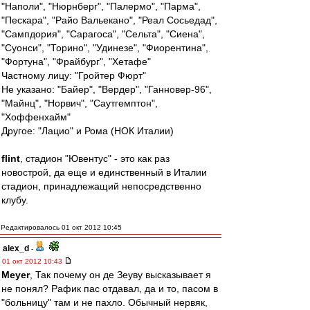
"Наполи", "Нюрнберг", "Палермо", "Парма",
"Пескара", "Райо Вальекано", "Реал Сосьедад",
"Сампдория", "Сарагоса", "Сельта", "Сиена",
"Суонси", "Торино", "Удинезе", "Фиорентина",
"Фортуна", "Фрайбург", "Хетафе"
Частному лицу: "Гройтер Фюрт"
Не указано: "Байер", "Вердер", "Ганновер-96",
"Майнц", "Норвич", "Саутгемптон",
"Хоффенхайм"
Другое: "Лацио" и Рома (НОК Италии)
flint
, стадион "Ювентус" - это как раз
новострой, да еще и единственный в Италии
стадион, принадлежащий непосредственно
клубу.
Редактировалось 01 окт 2012 10:45
alex_d
-
01 окт 2012 10:43
Meyer
, Так почему он де Зеуву высказывает я
не понял? Рафик пас отдавал, да и то, пасом в
"больницу" там и не пахло. Обычный нервяк,