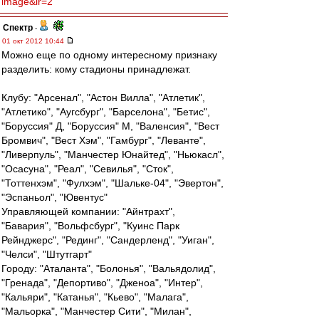
image&lr=2
Спектр
-
01 окт 2012 10:44
Можно еще по одному интересному признаку
разделить: кому стадионы принадлежат.
Клубу: "Арсенал", "Астон Вилла", "Атлетик",
"Атлетико", "Аугсбург", "Барселона", "Бетис",
"Боруссия" Д, "Боруссия" М, "Валенсия", "Вест
Бромвич", "Вест Хэм", "Гамбург", "Леванте",
"Ливерпуль", "Манчестер Юнайтед", "Ньюкасл",
"Осасуна", "Реал", "Севилья", "Сток",
"Тоттенхэм", "Фулхэм", "Шальке-04", "Эвертон",
"Эспаньол", "Ювентус"
Управляющей компании: "Айнтрахт",
"Бавария", "Вольфсбург", "Куинс Парк
Рейнджерс", "Рединг", "Сандерленд", "Уиган",
"Челси", "Штутгарт"
Городу: "Аталанта", "Болонья", "Вальядолид",
"Гренада", "Депортиво", "Дженоа", "Интер",
"Кальяри", "Катанья", "Кьево", "Малага",
"Мальорка", "Манчестер Сити", "Милан",