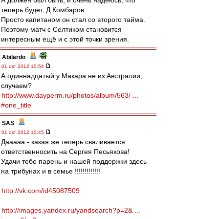
А должен был быть, и очень надеюсь, что
теперь будет, Д.Комбаров.
Просто капитаном он стал со второго тайма.
Поэтому матч с Селтиком становится
интересным ещё и с этой точки зрения.
Abilardo
-
01 окт 2012 10:54
А одиннадцатый у Макара не из Австралии,
случаем?
http://www.dayperm.ru/photos/album/563/ ...
#one_title
SAS
-
01 окт 2012 10:45
Дааааа - какая же теперь сваливается
ответственносить на Сергея Песьякова!
Удачи тебе парень и нашей поддержки здесь
на трибунах и в семье !!!!!!!!!!!!!
http://vk.com/id45087509
http://images.yandex.ru/yandsearch?p=2& ...