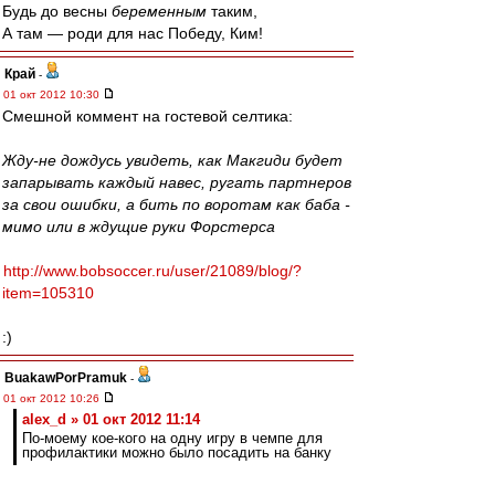
Будь до весны
беременным
таким,
А там — роди для нас Победу, Ким!
Край
-
01 окт 2012 10:30
Смешной коммент на гостевой селтика:
Жду-не дождусь увидеть, как Макгиди будет
запарывать каждый навес, ругать партнеров
за свои ошибки, а бить по воротам как баба -
мимо или в ждущие руки Форстерcа
http://www.bobsoccer.ru/user/21089/blog/?
item=105310
:)
BuakawPorPramuk
-
01 окт 2012 10:26
alex_d » 01 окт 2012 11:14
По-моему кое-кого на одну игру в чемпе для
профилактики можно было посадить на банку