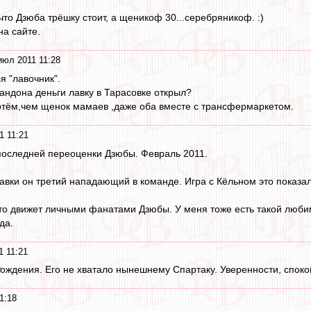
что Дзюба трёшку стоит, а щеникоф 30...серебряникоф. :)
на сайте.
июл 2011 11:28
я "лавочник".
гандона деньги лавку в Тарасовке открыл?
ртём,чем щенок мамаев ,даже оба вместе с трансфермаркетом.
1 11:21
 последней переоценки Дзюбы. Февраль 2011.
авки он третий нападающий в команде. Игра с Кёльном это показала
о движет личными фанатами Дзюбы. У меня тоже есть такой любим
да.
1 11:21
ождения. Его не хватало нынешнему Спартаку. Уверенности, спокой
1:18