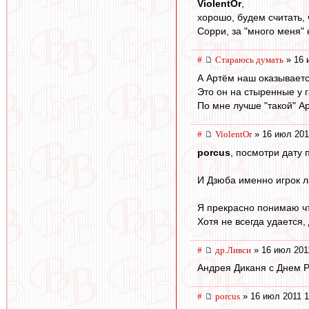
ViolentOr
,
хорошо, будем считать, 
Сорри, за "много меня" 
#
Стараюсь думать
» 16 
А Артём наш оказываетс
Это он на стыренные у 
По мне лучше "такой" А
#
ViolentOr
» 16 июл 201
porcus
, посмотри дату
И Дзюба именно игрок л
Я прекрасно понимаю чт
Хотя не всегда удается, 
#
др.Ливси
» 16 июл 201
Андрея Диканя с Днем Р
#
porcus
» 16 июл 2011 1