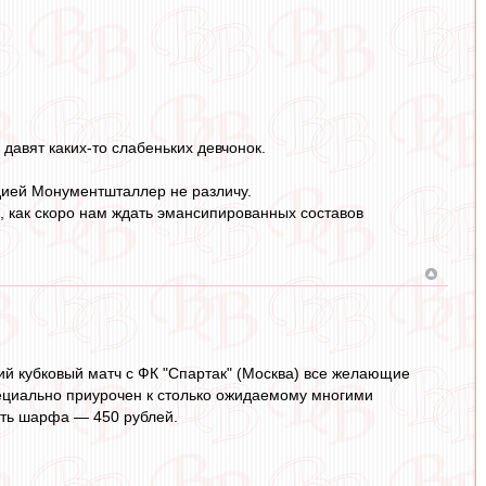
давят каких-то слабеньких девчонок.
дией Монументшталлер не различу.
м, как скоро нам ждать эмансипированных составов
ий кубковый матч с ФК "Спартак" (Москва) все желающие
ециально приурочен к столько ожидаемому многими
сть шарфа — 450 рублей.