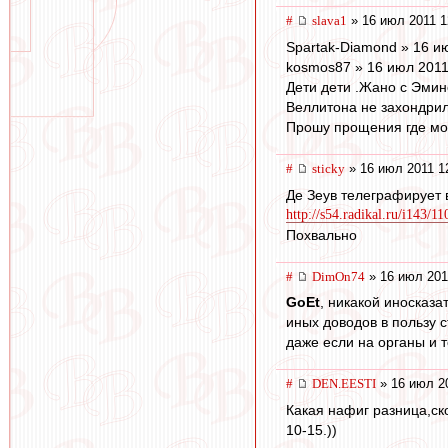
#
slava1
» 16 июл 2011 1
Spartak-Diamond » 16 и
kosmos87 » 16 июл 2011
Дети дети .Жано с Эмин
Веллитона не захондрил
Прошу прощения где мо
#
sticky
» 16 июл 2011 1
Де Зеув телеграфирует в
http://s54.radikal.ru/i143/1
Похвально
#
DimOn74
» 16 июл 201
GoEt
, никакой иносказа
иных доводов в пользу
даже если на органы и т
#
DEN.EESTI
» 16 июл 2
Какая нафиг разница,ск
10-15.))