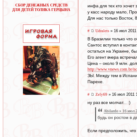
СБОР ДЕНЕЖНЫХ СРЕДСТВ
инфа для тех кто хочет 
ДЛЯ ДЕТЕЙ ТОЛИКА ГЕРЦЫНА
у касс народу мало, Про
Для нас только Восток, 8
#
Udralets
» 16 июл 2011
В Бразилии только что 
Сантос вступил в контак
остаться на Украине, б
Его агент вчера встреч
Цена – около 9 млн. до
http://www.vnews.com.br/n
ЗЫ. Между тем в Испани
Парехе.
#
Zely69
» 16 июл 2011 
ну раз все молчат... :)
Abilardo » 16 июл 
будь он ростом в 
Если предположить, что 