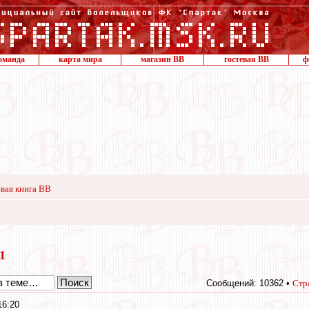
оманда
карта мира
магазин ВВ
гостевая ВВ
ф
вая книга ВВ
11
Сообщений: 10362 •
Стр
16:20