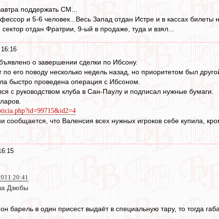
завтра поддержать СМ...
фессор и 5-6 человек...Весь Запад отдан Истре и в кассах билеты н
 сектор отдан Фратрии, 9-ый в продаже, туда и взял...
 16:16
объявлено о завершении сделки по Ибсону.
т по его поводу несколько недель назад, но приоритетом был друго
ыла быстро проведена операция с Ибсоном.
ался с руководством клуба в Сан-Паулу и подписал нужные бумаги.
лларов.
oticia.php?id=99715&id2=4
и сообщается, что Валенсия всех нужных игроков себе купила, кро
16:15
2011 20:41
два Дзюбы
он барель в один присест выдаёт в специальную тару, то тогда габа