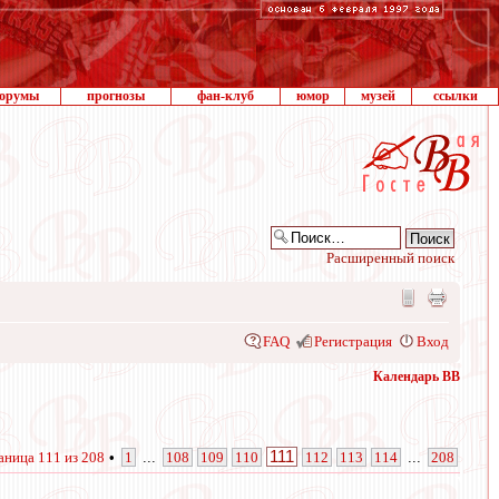
орумы
прогнозы
фан-клуб
юмор
музей
ссылки
Расширенный поиск
FAQ
Регистрация
Вход
Календарь ВВ
111
аница
111
из
208
•
1
...
108
109
110
112
113
114
...
208