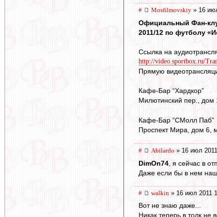
#
Mosfilmovskiy
» 16 июл
Официальный Фан-клуб
2011/12 по футболу «Ис
Ссылка на аудиотрансл
http://video.sportbox.ru/Tra
Прямую видеотрансляцию
Кафе-Бар “Хардкор”
Милютинский пер., дом 
Кафе-Бар “СМолл Паб”
Проспект Мира, дом 6, м
#
Abilardo
» 16 июл 2011
DimOn74
, я сейчас в от
Даже если бы в нем наш
#
walkin
» 16 июл 2011 1
Вот не знаю даже...
Никак теперь в толк не 