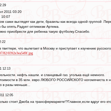
2:29
юл 2011 03:20
 10:07
ом сами выглядят как дети, бразилы как всегда одной группой .Пе
 бы опять.Радует оптимизм Артема.
жно приобрести для ребенка такую футболку.Cпасибо.
2:22
 твиттере, что вылетает в Москву и приступает к изучению русского
107/82/0392e3ea549f.jpg
1 12:13
тельности. нефть нашли. и сланцевый газ. уголька ещё немного.
 стоимости в 35 млн. евро ЛЮБОГО РОССИЙСКОГО ногомячиста я н
о в разы меньше...
011 12:05
олько стоит Дзюба на трансфермаркете!?Главное,если вдруг его кто