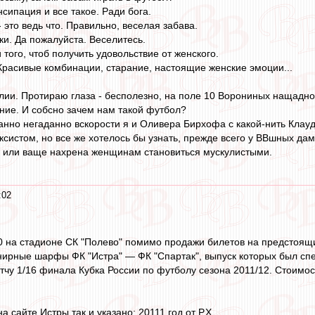
сипация и все такое. Ради бога.
это ведь что. Правильно, веселая забава.
ки. Да пожалуйста. Веселитесь.
 того, чтоб получить удовольствие от женского.
Красивые комбинации, старание, настоящие женские эмоции...
алии. Протираю глаза - бесполезно, на поле 10 Ворониных нащадно 
ание. И собсно зачем нам такой футбол?
анно негаданно вскорости я и Оливера Бирхофа с какой-нить Клау
ксистом, но все же хотелось бы узнать, прежде всего у ВВшных да
у или ваще нахрена женщинам становиться мускулистыми.
:02
00 на стадионе СК "Полево" помимо продажи билетов на предстоящ
нирные шарфы ФК "Истра" — ФК "Спартак", выпуск которых был сп
чу 1/16 финала Кубка России по футболу сезона 2011/12. Стоимо
а сайте Истры так и указано: 20111 год от Р.Х.