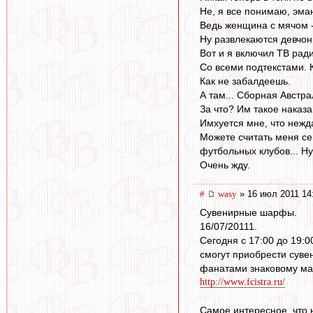
Не, я все понимаю, эман
Ведь женщина с мячом - 
Ну развлекаются девчон
Вот и я включил ТВ ради
Со всеми подтекстами. 
Как не забалдеешь.
А там... Сборная Австр
За что? Им такое наказ
Имхуется мне, что нежд
Можете считать меня се
футбольных клубов... Н
Очень жду.
#
wasy
» 16 июл 2011 14
Сувенирные шарфы.
16/07/20111.
Сегодня с 17:00 до 19:
смогут приобрести суве
фанатами знаковому мат
http://www.fcistra.ru/
Самое интересное, что н