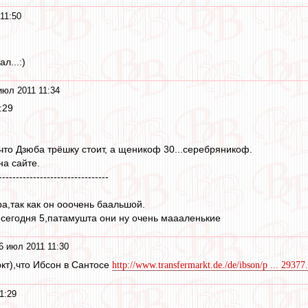
11:50
л...:)
июл 2011 11:34
:29
 что Дзюба трёшку стоит, а щеникоф 30...серебряникоф.
на сайте.
--------------------------------
а,так как он ооочень баальшой.
сегодня 5,патамушта они ну очень маааленькие
6 июл 2011 11:30
кт),что Ибсон в Сантосе
http://www.transfermarkt.de./de/ibson/p ... 29377
1:29