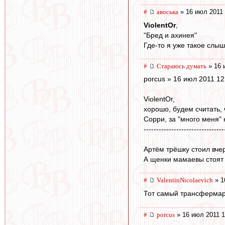
#
авоська
» 16 июл 2011 
ViolentOr
,
"Бред и ахинея"
Где-то я уже такое слыша
#
Стараюсь думать
» 16 
porcus » 16 июл 2011 12
ViolentOr,
хорошо, будем считать,
Сорри, за "много меня" 
--------------------------------
Артём трёшку стоил вчер
А щенки мамаевы стоят 
#
ValentinNicolaevich
» 1
Тот самый трансфермар
#
porcus
» 16 июл 2011 1