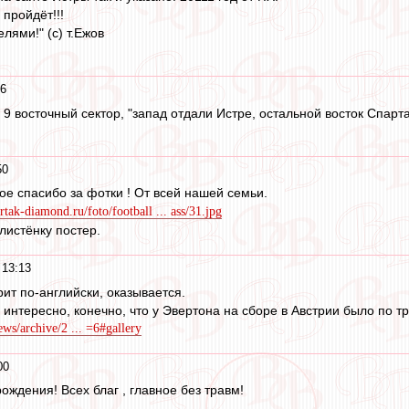
пройдёт!!!
лями!" (с) т.Ежов
56
о 9 восточный сектор, "запад отдали Истре, остальной восток Спарта
50
ое спасибо за фотки ! От всей нашей семьи.
artak-diamond.ru/foto/football ... ass/31.jpg
истёнку постер.
 13:13
ит по-английски, оказывается.
л, интересно, конечно, что у Эвертона на сборе в Австрии было по т
ws/archive/2 ... =6#gallery
00
ождения! Всех благ , главное без травм!