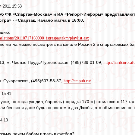
 2011 15:53
 ФК «Спартак-Москва» и ИА «Репорт-Информ» представляют 
тра» - «Спартак. Начало матча в 16:00.
яцию:
nslations/20110717160000_istraspartakm/playlist.asx
 матча можно посмотреть на канале Россия 2 в спартаковских ба
13, м. Чистые Пруды/Тургеневская, (495)739-01-09,
http://hardcorecafe
. Сухаревская, (495)607-58-37,
http://smpub.ru/
 15:41
пуске, но когда уходил, баррель (порядка 170 кг) стоил всего 117 тал
ли бензин и даже будь он ростом в два Дзюбы, это объяснение не к
4:13
возьму, зачем бабам играть в футбол?