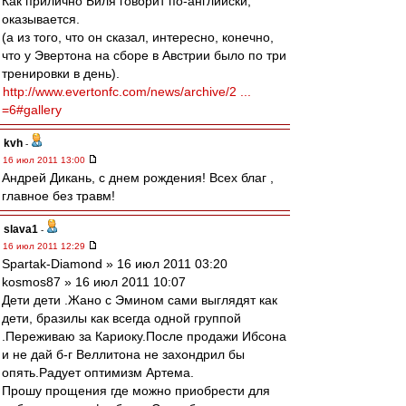
Как прилично Биля говорит по-английски,
оказывается.
(а из того, что он сказал, интересно, конечно,
что у Эвертона на сборе в Австрии было по три
тренировки в день).
http://www.evertonfc.com/news/archive/2 ...
=6#gallery
kvh
-
16 июл 2011 13:00
Андрей Дикань, с днем рождения! Всех благ ,
главное без травм!
slava1
-
16 июл 2011 12:29
Spartak-Diamond » 16 июл 2011 03:20
kosmos87 » 16 июл 2011 10:07
Дети дети .Жано с Эмином сами выглядят как
дети, бразилы как всегда одной группой
.Переживаю за Кариоку.После продажи Ибсона
и не дай б-г Веллитона не захондрил бы
опять.Радует оптимизм Артема.
Прошу прощения где можно приобрести для