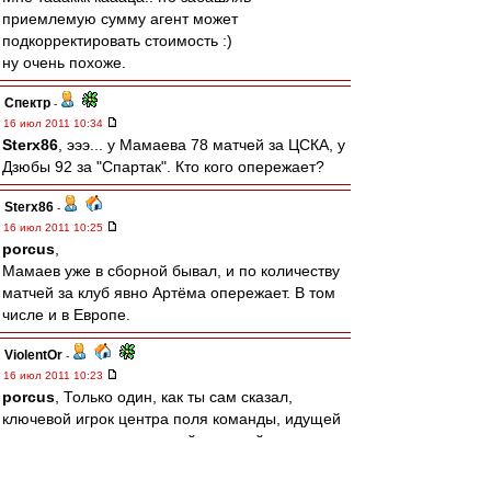
приемлемую сумму агент может
подкорректировать стоимость :)
ну очень похоже.
Спектр
-
16 июл 2011 10:34
Sterx86
, эээ... у Мамаева 78 матчей за ЦСКА, у
Дзюбы 92 за "Спартак". Кто кого опережает?
Sterx86
-
16 июл 2011 10:25
porcus
,
Мамаев уже в сборной бывал, и по количеству
матчей за клуб явно Артёма опережает. В том
числе и в Европе.
ViolentOr
-
16 июл 2011 10:23
porcus
, Только один, как ты сам сказал,
ключевой игрок центра поля команды, идущей
на первом месте, а второй -- третий
нападающий команды, идущей на 7 месте. А
так разницы никакой, чо там.