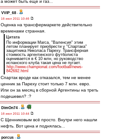
а может быть еще и газ...
VViP_68
-
16 июл 2011 10:46
Оценка на трансфермаркете действительно
временами странная.
Цитата
По информации Marca, "Валенсия" этим
летом планирует приобрести у "Спартака"
защитника Николаса Пареху. Трансферная
стоимость аргентинского футболиста
оценивается в € 10 млн, но руководство
испанского клуба такая цена не пугает.
http://www.championat.com/football/news-
842692.html
Спартак вроде как отказался, тем не менее
ценник за Пареху стоит только 7 млн. евро.
Или он за месяц в сборной Аргентины на треть
подешевел? :?
DimOn74
-
16 июл 2011 10:44
С Щенниковым всё просто. Внутри него нашли
нефть. Вот цена и поднялась...
porcus
-