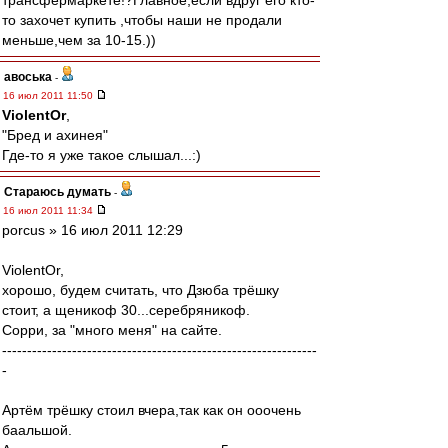
трансфермаркете!?Главное,если вдруг его кто-
то захочет купить ,чтобы наши не продали
меньше,чем за 10-15.))
авоська
-
16 июл 2011 11:50
ViolentOr
,
"Бред и ахинея"
Где-то я уже такое слышал...:)
Стараюсь думать
-
16 июл 2011 11:34
porcus » 16 июл 2011 12:29
ViolentOr,
хорошо, будем считать, что Дзюба трёшку
стоит, а щеникоф 30...серебряникоф.
Сорри, за "много меня" на сайте.
---------------------------------------------------------------
-
Артём трёшку стоил вчера,так как он ооочень
баальшой.