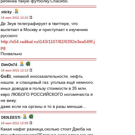
ребенка такую футболку.Cпасибо.
sticky
-
16 июл 2011 12:22
Де Зеув телеграфирует в твиттере, что
вылетает в Москву и приступает к изучению
русского
http://s54.radikal.ru/i143/1107/82/0392e3ea549f.j
pg
Похвально
DimOn74
-
16 июл 2011 12:13
GoEt
, никакой иносказательности. нефть
нашли. и сланцевый газ. уголька ещё немного.
иных доводов в пользу стоимости в 35 млн.
евро ЛЮБОГО РОССИЙСКОГО ногомячиста я
не вижу.
даже если на органы и то в разы меньше...
DEN.EESTI
-
16 июл 2011 12:05
Какая нафиг разница,сколько стоит Дзюба на