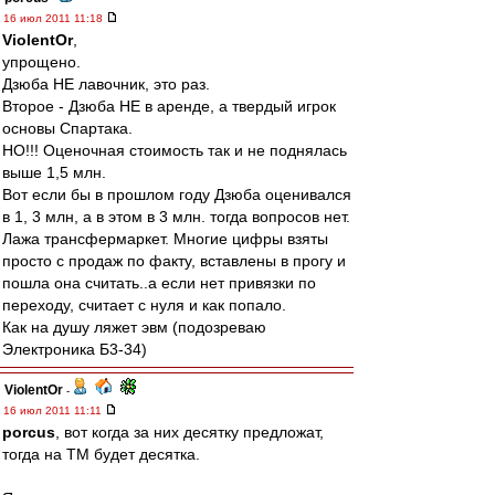
16 июл 2011 11:18
ViolentOr
,
упрощено.
Дзюба НЕ лавочник, это раз.
Второе - Дзюба НЕ в аренде, а твердый игрок
основы Спартака.
НО!!! Оценочная стоимость так и не поднялась
выше 1,5 млн.
Вот если бы в прошлом году Дзюба оценивался
в 1, 3 млн, а в этом в 3 млн. тогда вопросов нет.
Лажа трансфермаркет. Многие цифры взяты
просто с продаж по факту, вставлены в прогу и
пошла она считать..а если нет привязки по
переходу, считает с нуля и как попало.
Как на душу ляжет эвм (подозреваю
Электроника Б3-34)
ViolentOr
-
16 июл 2011 11:11
porcus
, вот когда за них десятку предложат,
тогда на ТМ будет десятка.