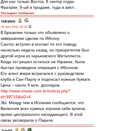
Для нас только Восток, 8 сектор отдан
Фратрии, 9-ый в продаже, туда и взял...
Последнее сообщение
Udralets
-
16 июл 2011 16:16
В Бразилии только что объявлено о
завершении сделки по Ибсону.
Сантос вступил в контакт по его поводу
несколько недель назад, но приоритетом был
другой игрок из харьковского Металлиста.
Когда тот решил остаться на Украине, была
быстро проведена операция с Ибсоном.
Его агент вчера встречался с руководством
клуба в Сан-Паулу и подписал нужные бумаги.
Цена – около 9 млн. долларов.
http://www.vnews.com.br/noticia.php?
id=99715&id2=4
ЗЫ. Между тем в Испании сообщается, что
Валенсия всех нужных игроков себе купила,
кроме центрального нападающего. В этой
связи заговорили о Парехе.