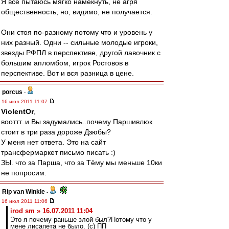
Я все пытаюсь мягко намекнуть, не агря
общественность, но, видимо, не получается.
Они стоя по-разному потому что и уровень у
них разный. Одни -- сильные молодые игроки,
звезды РФПЛ в перспективе, другой лавочник с
большим апломбом, игрок Ростовов в
перспективе. Вот и вся разница в цене.
porcus
-
16 июл 2011 11:07
ViolentOr
,
вооттт..и Вы задумались..почему Паршивлюк
стоит в три раза дороже Дзюбы?
У меня нет ответа. Это на сайт
трансфермаркет письмо писать :)
ЗЫ. что за Парша, что за Тёму мы меньше 10ки
не попросим.
Rip van Winkle
-
16 июл 2011 11:06
irod sm » 16.07.2011 11:04
Это я почему раньше злой был?Потому что у
мене лисапета не было. (с) ПП