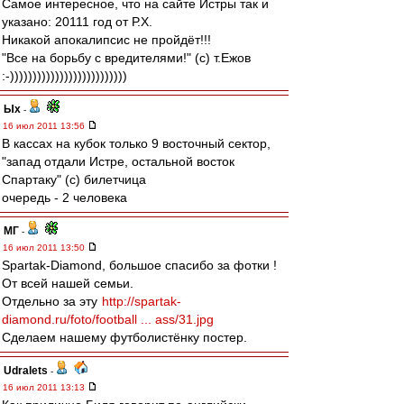
Самое интересное, что на сайте Истры так и
указано: 20111 год от Р.Х.
Никакой апокалипсис не пройдёт!!!
"Все на борьбу с вредителями!" (с) т.Ежов
:-))))))))))))))))))))))))))
Ых
-
16 июл 2011 13:56
В кассах на кубок только 9 восточный сектор,
"запад отдали Истре, остальной восток
Спартаку" (с) билетчица
очередь - 2 человека
МГ
-
16 июл 2011 13:50
Spartak-Diamond, большое спасибо за фотки !
От всей нашей семьи.
Отдельно за эту
http://spartak-
diamond.ru/foto/football ... ass/31.jpg
Сделаем нашему футболистёнку постер.
Udralets
-
16 июл 2011 13:13