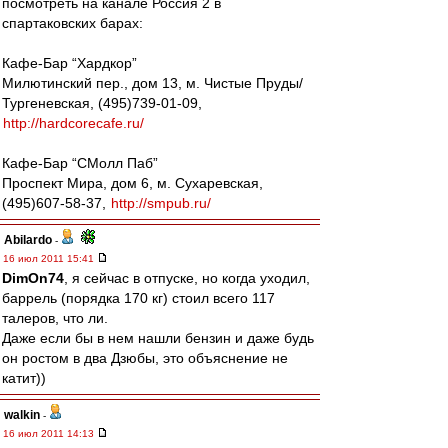
посмотреть на канале Россия 2 в
спартаковских барах:
Кафе-Бар “Хардкор”
Милютинский пер., дом 13, м. Чистые Пруды/
Тургеневская, (495)739-01-09,
http://hardcorecafe.ru/
Кафе-Бар “СМолл Паб”
Проспект Мира, дом 6, м. Сухаревская,
(495)607-58-37,
http://smpub.ru/
Abilardo
-
16 июл 2011 15:41
DimOn74
, я сейчас в отпуске, но когда уходил,
баррель (порядка 170 кг) стоил всего 117
талеров, что ли.
Даже если бы в нем нашли бензин и даже будь
он ростом в два Дзюбы, это объяснение не
катит))
walkin
-
16 июл 2011 14:13