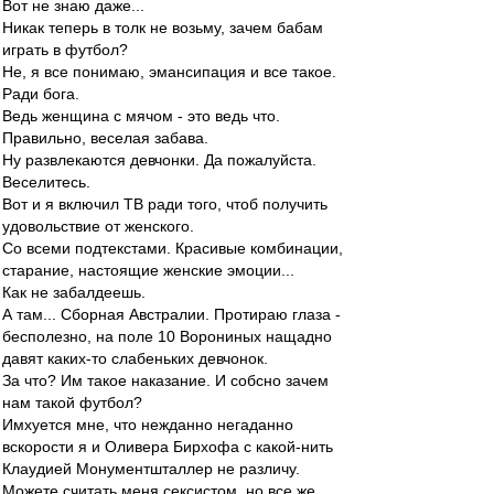
Вот не знаю даже...
Никак теперь в толк не возьму, зачем бабам
играть в футбол?
Не, я все понимаю, эмансипация и все такое.
Ради бога.
Ведь женщина с мячом - это ведь что.
Правильно, веселая забава.
Ну развлекаются девчонки. Да пожалуйста.
Веселитесь.
Вот и я включил ТВ ради того, чтоб получить
удовольствие от женского.
Со всеми подтекстами. Красивые комбинации,
старание, настоящие женские эмоции...
Как не забалдеешь.
А там... Сборная Австралии. Протираю глаза -
бесполезно, на поле 10 Ворониных нащадно
давят каких-то слабеньких девчонок.
За что? Им такое наказание. И собсно зачем
нам такой футбол?
Имхуется мне, что нежданно негаданно
вскорости я и Оливера Бирхофа с какой-нить
Клаудией Монументшталлер не различу.
Можете считать меня сексистом, но все же