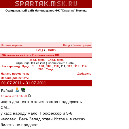
Официальный сайт болельщиков ФК "Спартак" Москва
Полная версия
Вход
•
Регистрация
FAQ
•
Поиск
Общение на сайте
Гостевая книга ВВ
»
Пред. тема
|
След. тема
Страница
111
из
208
[ Сообщений: 10362 ]
На страницу
Пред.
1
...
108
,
109
,
110
,
111
,
112
,
113
,
114
...
208
След.
Начать новую тему
Добавить
Версия для печати
01.07.2011 - 31.07.2011
Pafnuti
-
16 июл 2011 16:20
инфа для тех кто хочет завтра поддержать
СМ...
у касс народу мало, Профессор и 5-6
человек...Весь Запад отдан Истре и в кассах
билеты не продают...