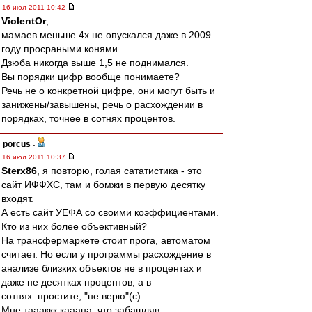
16 июл 2011 10:42
ViolentOr
,
мамаев меньше 4х не опускался даже в 2009
году просраными конями.
Дзюба никогда выше 1,5 не поднимался.
Вы порядки цифр вообще понимаете?
Речь не о конкретной цифре, они могут быть и
занижены/завышены, речь о расхождении в
порядках, точнее в сотнях процентов.
porcus
-
16 июл 2011 10:37
Sterx86
, я повторю, голая сататистика - это
сайт ИФФХС, там и бомжи в первую десятку
входят.
А есть сайт УЕФА со своими коэффициентами.
Кто из них более объективный?
На трансфермаркете стоит прога, автоматом
считает. Но если у программы расхождение в
анализе близких объектов не в процентах и
даже не десятках процентов, а в
сотнях..простите, "не верю"(с)
Мне таааккк каааца..что забашляв