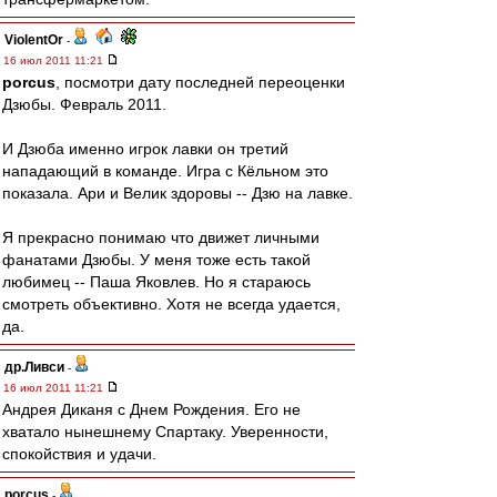
ViolentOr
-
16 июл 2011 11:21
porcus
, посмотри дату последней переоценки
Дзюбы. Февраль 2011.
И Дзюба именно игрок лавки он третий
нападающий в команде. Игра с Кёльном это
показала. Ари и Велик здоровы -- Дзю на лавке.
Я прекрасно понимаю что движет личными
фанатами Дзюбы. У меня тоже есть такой
любимец -- Паша Яковлев. Но я стараюсь
смотреть объективно. Хотя не всегда удается,
да.
др.Ливси
-
16 июл 2011 11:21
Андрея Диканя с Днем Рождения. Его не
хватало нынешнему Спартаку. Уверенности,
спокойствия и удачи.
porcus
-