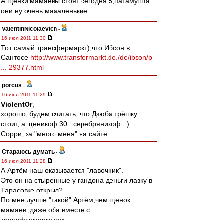
А щенки мамаевы стоят сегодня 5,патамушта
они ну очень маааленькие
ValentinNicolaevich
-
16 июл 2011 11:30
Тот самый трансфермаркт),что Ибсон в
Сантосе
http://www.transfermarkt.de./de/ibson/p
... 29377.html
porcus
-
16 июл 2011 11:29
ViolentOr
,
хорошо, будем считать, что Дзюба трёшку
стоит, а щеникоф 30...серебряникоф. :)
Сорри, за "много меня" на сайте.
Стараюсь думать
-
16 июл 2011 11:28
А Артём наш оказывается "лавочник".
Это он на стыренные у гандона деньги лавку в
Тарасовке открыл?
По мне лучше "такой" Артём,чем щенок
мамаев ,даже оба вместе с
трансфермаркетом.