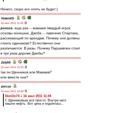
Ничего, скоро его опять не будет:)
ViolentOr
-
16 июл 2011 11:00
porcus
, еще раз -- мамаев твердый игрок
основы конюшни, Дзюба -- лавочник Спартака,
рассекающий по арендам. Почему они должны
стоить одинаково? Естественно они
различаются. В разы. Почему Паршивлюк стоит
в три раза дороже Дзюбы?
Zely69
-
16 июл 2011 10:53
так он Щенников или Мамаев?
или вместе они?
porcus
-
16 июл 2011 10:49
DimOn74 » 16 июл 2011 11:44
С Щенниковым всё просто. Внутри него
нашли нефть. Вот цена и поднялась...