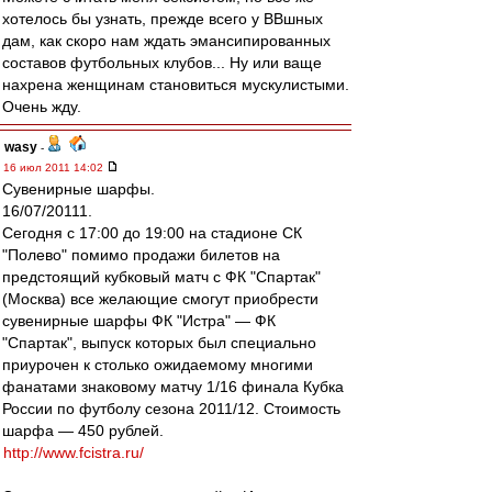
хотелось бы узнать, прежде всего у ВВшных
дам, как скоро нам ждать эмансипированных
составов футбольных клубов... Ну или ваще
нахрена женщинам становиться мускулистыми.
Очень жду.
wasy
-
16 июл 2011 14:02
Сувенирные шарфы.
16/07/20111.
Сегодня с 17:00 до 19:00 на стадионе СК
"Полево" помимо продажи билетов на
предстоящий кубковый матч с ФК "Спартак"
(Москва) все желающие смогут приобрести
сувенирные шарфы ФК "Истра" — ФК
"Спартак", выпуск которых был специально
приурочен к столько ожидаемому многими
фанатами знаковому матчу 1/16 финала Кубка
России по футболу сезона 2011/12. Стоимость
шарфа — 450 рублей.
http://www.fcistra.ru/