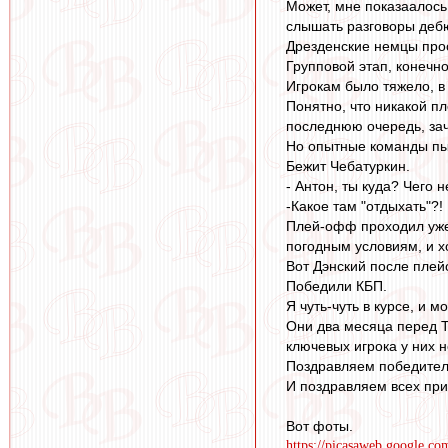
Может, мне показаалось
слышать разговоры дебюта
Дрезденские немцы прос
Групповой этап, конечно
Игрокам было тяжело, в 
Понятно, что никакой пл
последнюю очередь, зач
Но опытные команды пы
Бежит Чебатуркин.
- Антон, ты куда? Чего 
-Какое там "отдыхать"?!
Плей-офф проходил уже 
погодным условиям, и х
Вот Дэнский после плей
Победили КБП.
Я чуть-чуть в курсе, и 
Они два месяца перед Т
ключевых игрока у них н
Поздравляем победител
И поздравляем всех при
Вот фоты.
https://picasaweb.google.c