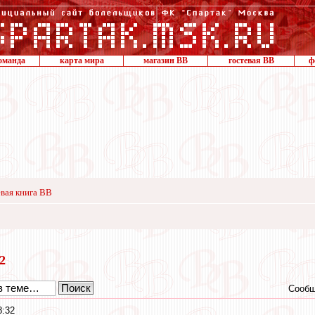
оманда
карта мира
магазин ВВ
гостевая ВВ
ф
вая книга ВВ
12
Сообщ
8:32