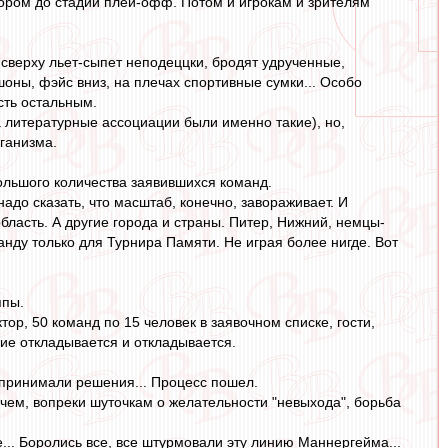
ром до стадии плей-офф. Потом и игрокам и зрителям
 сверху льет-сыпет неподеццки, бродят удрученные,
ны, фэйс вниз, на плечах спортивные сумки... Особо
сть остальным.
 а литературные ассоциации были именно такие), но,
ганизма.
 большого количества заявившихся команд.
надо сказать, что масштаб, конечно, завораживает. И
бласть. А другие города и страны. Питер, Нижний, немцы-
анду только для Турнира Памяти. Не играя более нигде. Вот
ппы.
р, 50 команд по 15 человек в заявочном списке, гости,
ие откладывается и откладывается.
зги принимали решения... Процесс пошел.
чем, вопреки шуточкам о желательности "невыхода", борьба
.. Боролись все, все штурмовали эту линию Маннергейма...