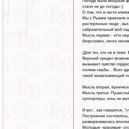
Погода была мощным фа
стало не до погоды:-)
О том, что в части клима
Мы с Рыжим приехали на
растерянные люди , выг
сабразительный моб над
Мысль первая - этто нер
безусловно, нечто несо
(Для тех, кто не в теме
Верхний предел возможно
вызывает чувство гордос
поляки-сербы... Всех з
такой захватывающий па
Мысль вторая, ёрническа
Мысль третья. Пушистый
суппортеры, конь не ва
И вот... как говорится, 
Построение состоялось,
разворачивалась вполне
Молодые -красивые- спо