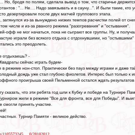
... Но, бродя по полям, сделала вывод о том, что старичье держит
нтов : "... Не.... Надо завязывать и в сауну...". И были такие, кт
то дезертировали после двух матчей группового этапа.
, затянулся из-за вынуждено низких темпов расчистки полей от сн
том числе и из-за рваного режима "разогревания" и "остывания".
ей-офф не мог начаться, пока не сыграют все группы. Ну, и получа
астую играли без всякого отдыха с отдохнувшими, но "остывшими"
тались это преодолеть.
не отдыхаешь? -
 Квадраты сейчас играть будем-
в режиме нон-стоп. Практически без пауз между играми и даже та
олодный дождь уже стал глубоко фиолетов. Интерес был только к и
оффного проигрыша своей Пельменной остался ждать результатов
могу сказать, что эти ребята год шли к Кубку и победе на Турнире П
урниром жили в режиме "Все для фронта, все для Победы". И выигр
е смогли принять участие.
ей!
частных. Турнир Памяти - великое действо.
om/1105573245 ... 0/28102012