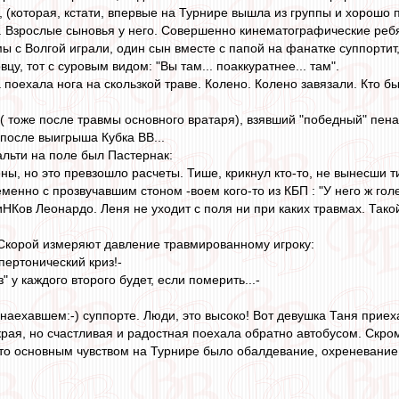
 (которая, кстати, впервые на Турнире вышла из группы и хорошо 
. Взрослые сыновья у него. Совершенно кинематографические ребят
ы с Волгой играли, один сын вместе с папой на фанатке суппортит
цу, тот с суровым видом: "Вы там... поаккуратнее... там".
поехала нога на скользкой траве. Колено. Колено завязали. Кто бы
( тоже после травмы основного вратаря), взявший "победный" пеналь
после выигрыша Кубка ВВ...
льти на поле был Пастернак:
ны, но это превзошло расчеты. Тише, крикнул кто-то, не вынесши 
енно с прозвучавшим стоном -воем кого-то из КБП : "У него ж голе
НКов Леонардо. Леня не уходит с поля ни при каких травмах. Тако
Скорой измеряют давление травмированному игроку:
ипертонический криз!-
из" у каждого второго будет, если померить...-
онаехавшем:-) суппорте. Люди, это высоко! Вот девушка Таня приех
края, но счастливая и радостная поехала обратно автобусом. Скро
что основным чувством на Турнире было обалдевание, охреневание