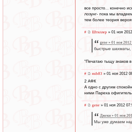
все просто... конечно и
лозунг- пока мы владеем
тем более теория вероя
#
Штиллер
» 01 ноя 2012
gene » 01 ноя 2012
быстрые шахматы, 
"Печатаю тыщу знаков в 
#
mib83
» 01 ноя 2012 0
2 АФК
А одно с другим спокой
ними Пареха офигительн
#
gene
» 01 ноя 2012 07:
Джеки » 01 ноя 20
Мы уже думаем над