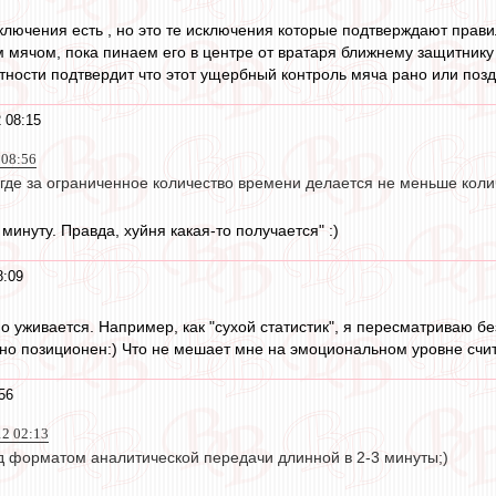
сключения есть , но это те исключения которые подтверждают прав
 мячом, пока пинаем его в центре от вратаря ближнему защитнику 
тности подтвердит что этот ущербный контроль мяча рано или позд
 08:15
 08:56
где за ограниченное количество времени делается не меньше колич
минуту. Правда, хуйня какая-то получается" :)
8:09
но уживается. Например, как "сухой статистик", я пересматриваю б
о позиционен:) Что не мешает мне на эмоциональном уровне счита
56
12 02:13
 форматом аналитической передачи длинной в 2-3 минуты;)