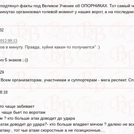
подтянул факты под Великое Учение об ОПОРНИКАХ. Тот самый чел
минутах организовал голевой момент у наших ворот, а на последни
32
2012 09:15
в в минуту. Правда, хуйня какая-то получается" :)
з 5 знаков ;-))
:29
т. Всем организаторам, участникам и суппортерам - мега респект. Сп
8:18
кто чаще забивает
о чаще бьет по воротам
м ? кто больше атак доводит до удара
 атак доводит до удара?- кто больше владеет мячом ? далеко не в
атаку , тот чьи атаки скоростные а не позиционные....