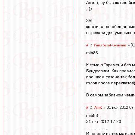
Антон, ну бывают же бы
;-))
ЗЫ.
кстати, а где обещанны
вырезали для уменьшен
#
Paris Saint-Germain
» 01
mib83
К теме о "времени без 
Бундеслиги. Как правил
прошлом сезоне так боль
голов после перехватов)
В самом забивном чемпе
#
АФК
» 01 ноя 2012 07
mib83 -
31 окт 2012 17:20
……………
И не игру в этих матчах