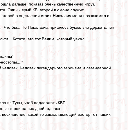
пошла дальше, показав очень качественную игру),
а. Один - ярый КБ, второй в омоне служит.
, второй в оцеплении стоит. Николаич меня познакомил с
.. Что бы... Но Николаича пришлось буквально держать, так
ти... Кстати, это тот Вадим, который уехал
тишины"
ностопы...."
й человек. Человек легендарного героизма и легендарной
ала из Тулы, чтоб поддержать КБП.
мные герои наших дней, однако.
, восхищение, какой-то зашкаливающий восторг от наших