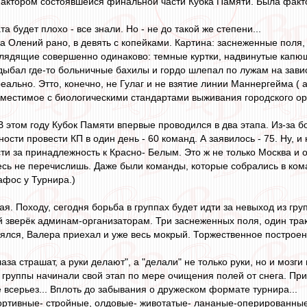
ктором состоявшейся финальной части Кубка Памяти. Была факто
та будет плохо - все знали. Но - не до такой же степени...
 Олений рано, в девять с копейками. Картина: заснеженные поля,
лядящие совершенно одинаково: темные куртки, надвинутые капюшо
ыбал где-то больничные бахилы и гордо шлепал по лужам на зави
еально. Этто, конечно, не Гулаг и не взятие линии Маннергейма (
вместимое с биологическими стандартами выживания городского ор
. В этом году Кубок Памяти впервые проводился в два этапа. Из-за
сти провести КП в один день - 60 команд. А заявилось - 75. Ну, и 
ти за принадлежность к Красно- Белым. Это ж не только Москва и о
десь не перечислишь. Даже были команды, которые собрались в ком
фос у Турнира.)
я. Походу, сегодня борьба в группах будет идти за невыход из гру
 зверёк админам-организаторам. Три заснеженных поля, один тракто
лялся, Валера приехал и уже весь мокрый. Торжественное построен
"глаза страшат, а руки делают", а "делали" не только руки, но и мо
 группы начинали свой этап по мере очищения полей от снега. При
 всерьез... Вплоть до забывания о дружеском формате турнира...
ртивные- стройные, олдовые- животатые- лананые-оперированные.