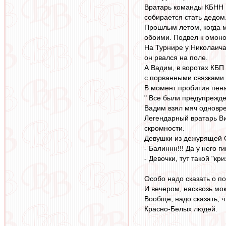
Вратарь команды КБНН ,
собирается стать дедом
Прошлым летом, когда м
обоими. Подвел к омонов
На Турнире у Николаича 
он рвался на поле.
А Вадим, в воротах КБП 
с порванными связками 
В момент пробития пена
" Все были предупрежде
Вадим взял мяч одноврем
Легендарный вратарь Ви
скромности.
Девушки из дежурящей 
- Балиннн!!! Да у него г
- Девочки, тут такой "кр
Особо надо сказать о п
И вечером, насквозь мо
Вообще, надо сказать, 
Красно-Белых людей.