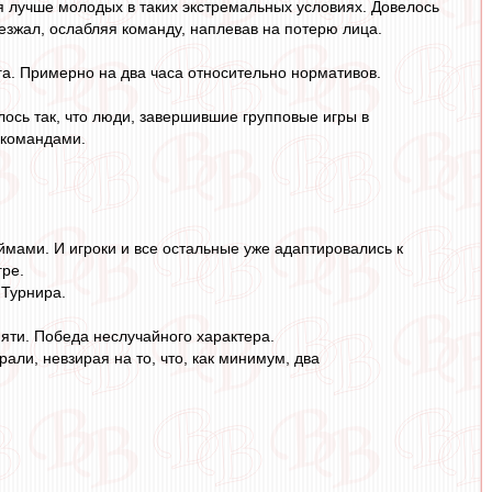
ся лучше молодых в таких экстремальных условиях. Довелось
о уезжал, ослабляя команду, наплевав на потерю лица.
ега. Примерно на два часа относительно нормативов.
лось так, что люди, завершившие групповые игры в
 командами.
ймами. И игроки и все остальные уже адаптировались к
гре.
 Турнира.
амяти. Победа неслучайного характера.
али, невзирая на то, что, как минимум, два