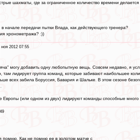
стрые шахматы, где за ограниченное количество времени делается 
е в начале передачи пытки Влада, как действующего тренера?
ия хронометража? :))
 ноя 2012 07:55
мяча" могу добавить одну любопытную вещь. Совсем недавно, я ус
о, там лидирует группа команд, которые забивают наибольшее коли
ше всех забила Боруссия, Бавария и Шальке. В этом сезоне безогов
.
 Европы (или одном из двух) лидируют команды способные много з
:49
 я помню. Как не помню ее в золотом матче с