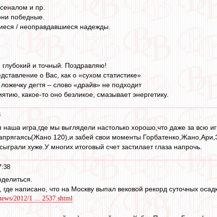
рсеналом и пр.
 они победные.
иеся / неоправдавшиеся надежды.
, глубокий и точный. Поздравляю!
ставление о Вас, как о «сухом статистике»
ожечку дегтя – слово «драйв» не подходит
иятию, какое-то оно безликое, смазывает энергетику.
8
я наша игра,где мы выглядели настолько хорошо,что даже за всю иг
апрягаясь(Жано 120),и забей свои моменты Горбатенко,Жано,Ари,Эм
сыграли хуже.У многих итоговый счет застилает глаза напрочь.
7:38
оделиться.
, где написано, что на Москву выпал вековой рекорд суточных осад
news/2012/1 ... 2537.shtml