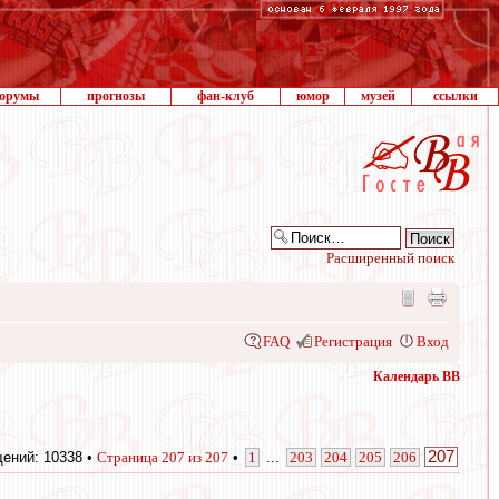
орумы
прогнозы
фан-клуб
юмор
музей
ссылки
Расширенный поиск
FAQ
Регистрация
Вход
Календарь ВВ
207
ений: 10338 •
Страница
207
из
207
•
1
...
203
204
205
206