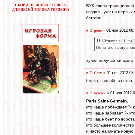
СБОР ДЕНЕЖНЫХ СРЕДСТВ
ВУК-слава традиционно 
ДЛЯ ДЕТЕЙ ТОЛИКА ГЕРЦЫНА
создал", уже на первых 
беготни.
#
gene
» 01 ноя 2012 08:
Штиллер » 01 ноя 
Печатаю тыщу знако
хуйня получается всего и
#
Cory
» 01 ноя 2012 08
terpila, спасибо за отче
#
бундес
» 01 ноя 2012 0
Paris Saint-Germain
,
кто чаще побеждает ?- 
кто чаще забивает ?- кт
кто чаще бьет по ворота
кто большее количество
и часто начинать новую 