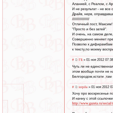
Аланией, с Реалом, с А
И не результат - не все
Драйв, нерв, оправдавш
/////////////////
Отличный пост, Максим!
"Просто и без затей".
И очень, на самом деле
Совершенно меняет пред
Позволю к дифирамбам л
к тексту,по моему воспр
#
ГБ
» 01 ноя 2012 07:3
Чуть ли не единственна
этом вообще почти не н
Белгородом,кстати ,там 
#
terpila
» 01 ноя 2012 0
Хочу про воскресенье п
И начну с этой ссылочки
http://www.gazeta.ru/social/