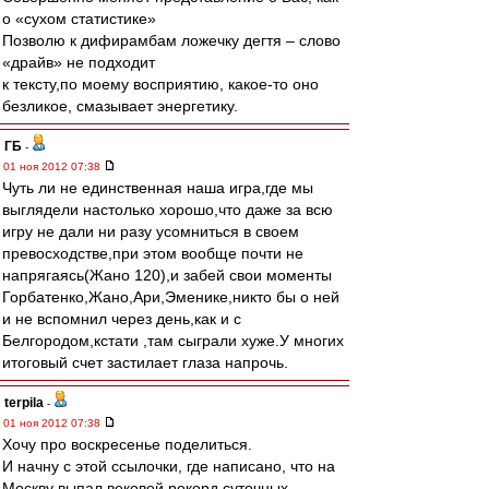
о «сухом статистике»
Позволю к дифирамбам ложечку дегтя – слово
«драйв» не подходит
к тексту,по моему восприятию, какое-то оно
безликое, смазывает энергетику.
ГБ
-
01 ноя 2012 07:38
Чуть ли не единственная наша игра,где мы
выглядели настолько хорошо,что даже за всю
игру не дали ни разу усомниться в своем
превосходстве,при этом вообще почти не
напрягаясь(Жано 120),и забей свои моменты
Горбатенко,Жано,Ари,Эменике,никто бы о ней
и не вспомнил через день,как и с
Белгородом,кстати ,там сыграли хуже.У многих
итоговый счет застилает глаза напрочь.
terpila
-
01 ноя 2012 07:38
Хочу про воскресенье поделиться.
И начну с этой ссылочки, где написано, что на
Москву выпал вековой рекорд суточных