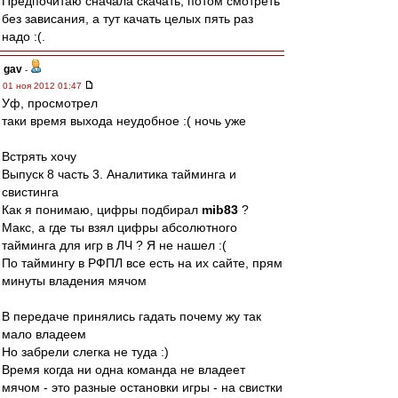
Предпочитаю сначала скачать, потом смотреть
без зависания, а тут качать целых пять раз
надо :(.
gav
-
01 ноя 2012 01:47
Уф, просмотрел
таки время выхода неудобное :( ночь уже
Встрять хочу
Выпуск 8 часть 3. Аналитика тайминга и
свистинга
Как я понимаю, цифры подбирал
mib83
?
Макс, а где ты взял цифры абсолютного
тайминга для игр в ЛЧ ? Я не нашел :(
По таймингу в РФПЛ все есть на их сайте, прям
минуты владения мячом
В передаче принялись гадать почему жу так
мало владеем
Но забрели слегка не туда :)
Время когда ни одна команда не владеет
мячом - это разные остановки игры - на свистки