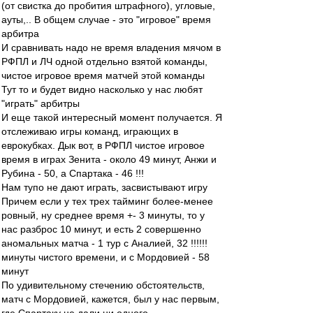
(от свистка до пробития штрафного), угловые,
ауты,.. В общем случае - это "игровое" время
арбитра
И сравнивать надо не время владения мячом в
РФПЛ и ЛЧ одной отдельно взятой команды,
чистое игровое время матчей этой команды
Тут то и будет видно насколько у нас любят
"играть" арбитры
И еще такой интересный момент получается. Я
отслеживаю игры команд, играющих в
еврокубках. Дык вот, в РФПЛ чистое игровое
время в играх Зенита - около 49 минут, Анжи и
Рубина - 50, а Спартака - 46 !!!
Нам тупо не дают играть, засвистывают игру
Причем если у тех трех тайминг более-менее
ровный, ну среднее время +- 3 минуты, то у
нас разброс 10 минут, и есть 2 совершенно
аномальных матча - 1 тур с Аналией, 32 !!!!!!
минуты чистого времени, и с Мордовией - 58
минут
По удивительному стечению обстоятельств,
матч с Мордовией, кажется, был у нас первым,