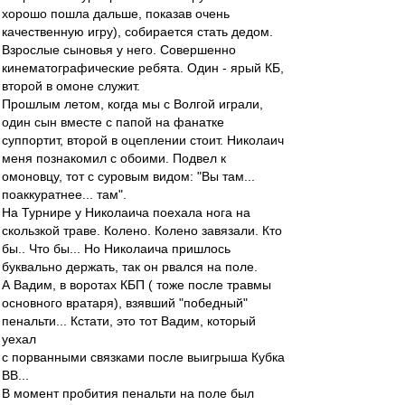
хорошо пошла дальше, показав очень
качественную игру), собирается стать дедом.
Взрослые сыновья у него. Совершенно
кинематографические ребята. Один - ярый КБ,
второй в омоне служит.
Прошлым летом, когда мы с Волгой играли,
один сын вместе с папой на фанатке
суппортит, второй в оцеплении стоит. Николаич
меня познакомил с обоими. Подвел к
омоновцу, тот с суровым видом: "Вы там...
поаккуратнее... там".
На Турнире у Николаича поехала нога на
скользкой траве. Колено. Колено завязали. Кто
бы.. Что бы... Но Николаича пришлось
буквально держать, так он рвался на поле.
А Вадим, в воротах КБП ( тоже после травмы
основного вратаря), взявший "победный"
пенальти... Кстати, это тот Вадим, который
уехал
с порванными связками после выигрыша Кубка
ВВ...
В момент пробития пенальти на поле был