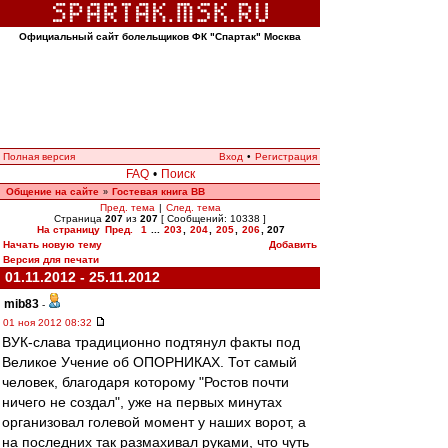
Официальный сайт болельщиков ФК "Спартак" Москва
Полная версия
Вход
•
Регистрация
FAQ
•
Поиск
Общение на сайте
Гостевая книга ВВ
»
Пред. тема
|
След. тема
Страница
207
из
207
[ Сообщений: 10338 ]
На страницу
Пред.
1
...
203
,
204
,
205
,
206
,
207
Начать новую тему
Добавить
Версия для печати
01.11.2012 - 25.11.2012
mib83
-
01 ноя 2012 08:32
ВУК-слава традиционно подтянул факты под
Великое Учение об ОПОРНИКАХ. Тот самый
человек, благодаря которому "Ростов почти
ничего не создал", уже на первых минутах
организовал голевой момент у наших ворот, а
на последних так размахивал руками, что чуть