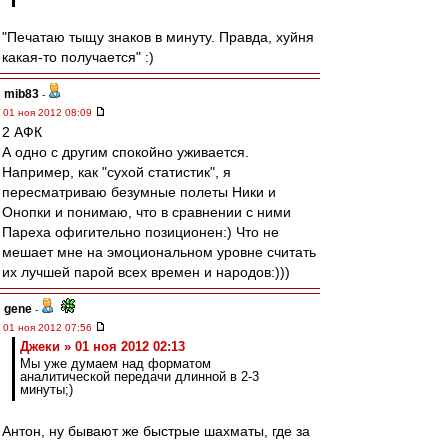
"Печатаю тыщу знаков в минуту. Правда, хуйня
какая-то получается" :)
mib83
-
01 ноя 2012 08:09
2 АФК
А одно с другим спокойно уживается.
Например, как "сухой статистик", я
пересматриваю безумные полеты Ники и
Онопки и понимаю, что в сравнении с ними
Пареха офигительно позиционен:) Что не
мешает мне на эмоциональном уровне считать
их лучшей парой всех времен и народов:)))
gene
-
01 ноя 2012 07:56
Джеки » 01 ноя 2012 02:13
Мы уже думаем над форматом
аналитической передачи длинной в 2-3
минуты;)
Антон, ну бывают же быстрые шахматы, где за