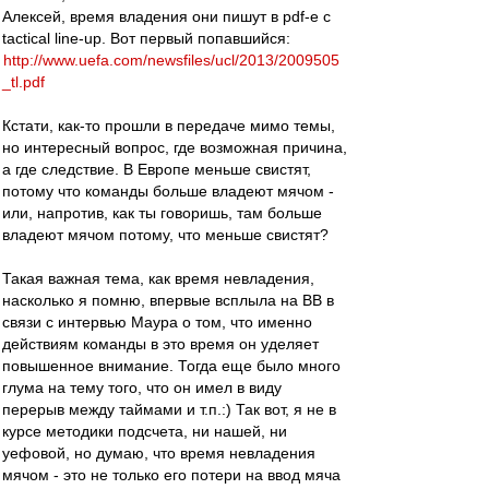
Алексей, время владения они пишут в pdf-е c
tactical line-up. Вот первый попавшийся:
http://www.uefa.com/newsfiles/ucl/2013/2009505
_tl.pdf
Кстати, как-то прошли в передаче мимо темы,
но интересный вопрос, где возможная причина,
а где следствие. В Европе меньше свистят,
потому что команды больше владеют мячом -
или, напротив, как ты говоришь, там больше
владеют мячом потому, что меньше свистят?
Такая важная тема, как время невладения,
насколько я помню, впервые всплыла на ВВ в
связи с интервью Маура о том, что именно
действиям команды в это время он уделяет
повышенное внимание. Тогда еще было много
глума на тему того, что он имел в виду
перерыв между таймами и т.п.:) Так вот, я не в
курсе методики подсчета, ни нашей, ни
уефовой, но думаю, что время невладения
мячом - это не только его потери на ввод мяча