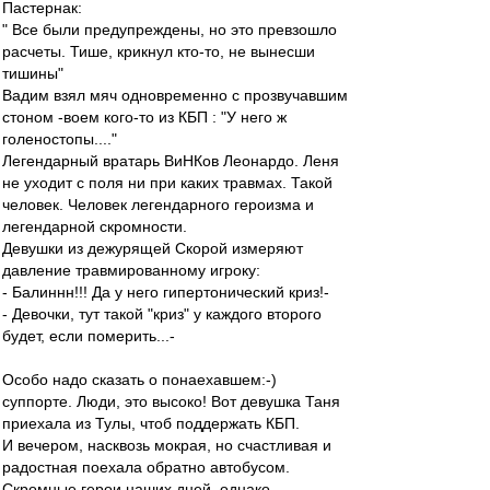
Пастернак:
" Все были предупреждены, но это превзошло
расчеты. Тише, крикнул кто-то, не вынесши
тишины"
Вадим взял мяч одновременно с прозвучавшим
стоном -воем кого-то из КБП : "У него ж
голеностопы...."
Легендарный вратарь ВиНКов Леонардо. Леня
не уходит с поля ни при каких травмах. Такой
человек. Человек легендарного героизма и
легендарной скромности.
Девушки из дежурящей Скорой измеряют
давление травмированному игроку:
- Балиннн!!! Да у него гипертонический криз!-
- Девочки, тут такой "криз" у каждого второго
будет, если померить...-
Особо надо сказать о понаехавшем:-)
суппорте. Люди, это высоко! Вот девушка Таня
приехала из Тулы, чтоб поддержать КБП.
И вечером, насквозь мокрая, но счастливая и
радостная поехала обратно автобусом.
Скромные герои наших дней, однако.