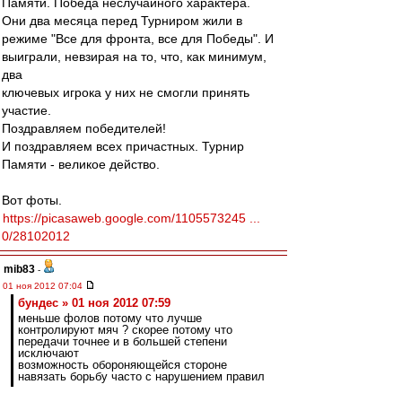
Памяти. Победа неслучайного характера.
Они два месяца перед Турниром жили в
режиме "Все для фронта, все для Победы". И
выиграли, невзирая на то, что, как минимум,
два
ключевых игрока у них не смогли принять
участие.
Поздравляем победителей!
И поздравляем всех причастных. Турнир
Памяти - великое действо.
Вот фоты.
https://picasaweb.google.com/1105573245 ...
0/28102012
mib83
-
01 ноя 2012 07:04
бундес » 01 ноя 2012 07:59
меньше фолов потому что лучше
контролируют мяч ? скорее потому что
передачи точнее и в большей степени
исключают
возможность обороняющейся стороне
навязать борьбу часто с нарушением правил