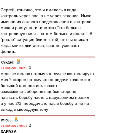
Сергей, конечно, это и имелось в виду -
контроль через пас, а не через ведение. Имхо,
именно из ложного представления о контроле
мяча и растут ноги гипотезы "кто больше
контролирует мяч - на том больше и фолят". В
"реале" ситуация ближе к той, что ты описал:
когда мячик двигается, враг не успевает
фолить.
бундес
-
01 ноя 2012 06:59
меньше фолов потому что лучше контролируют
мяч ? скорее потому что передачи точнее и в
большей степени исключают
возможность обороняющейся стороне
навязать борьбу часто с нарушением правил
а у нас 2/3. передач это пас в борьбу а не на
выход в свободную зону
mib83
-
01 ноя 2012 05:28
3APA3A
,