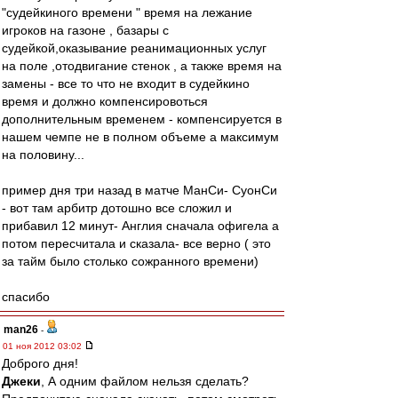
"судейкиного времени " время на лежание
игроков на газоне , базары с
судейкой,оказывание реанимационных услуг
на поле ,отодвигание стенок , а также время на
замены - все то что не входит в судейкино
время и должно компенсировоться
дополнительным временем - компенсируется в
нашем чемпе не в полном объеме а максимум
на половину...
пример дня три назад в матче МанСи- СуонСи
- вот там арбитр дотошно все сложил и
прибавил 12 минут- Англия сначала офигела а
потом пересчитала и сказала- все верно ( это
за тайм было столько сожранного времени)
спасибо
man26
-
01 ноя 2012 03:02
Доброго дня!
Джеки
, А одним файлом нельзя сделать?