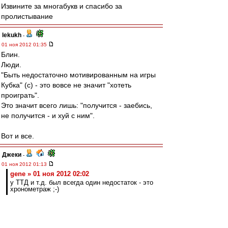
Извините за многабукв и спасибо за
пролистывание
lekukh
-
01 ноя 2012 01:35
Блин.
Люди.
"Быть недостаточно мотивированным на игры
Кубка" (с) - это вовсе не значит "хотеть
проиграть".
Это значит всего лишь: "получится - заебись,
не получится - и хуй с ним".
Вот и все.
Джеки
-
01 ноя 2012 01:13
gene » 01 ноя 2012 02:02
у ТТД и т.д. был всегда один недостаток - это
хронометраж ;-)
Мы уже думаем над форматом аналитической