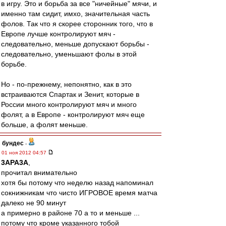
в игру. Это и борьба за все "ничейные" мячи, и
именно там сидит, имхо, значительная часть
фолов. Так что я скорее сторонник того, что в
Европе лучше контролируют мяч -
следовательно, меньше допускают борьбы -
следовательно, уменьшают фолы в этой
борьбе.
Но - по-прежнему, непонятно, как в это
встраиваются Спартак и Зенит, которые в
России много контролируют мяч и много
фолят, а в Европе - контролируют мяч еще
больше, а фолят меньше.
бундес
-
01 ноя 2012 04:57
3APA3A
,
прочитал внимательно
хотя бы потому что неделю назад напоминал
сокнижникам что чисто ИГРОВОЕ время матча
далеко не 90 минут
а примерно в районе 70 а то и меньше ...
потому что кроме указанного тобой