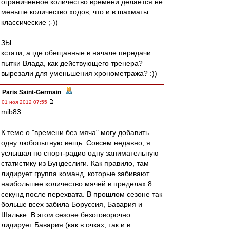
ограниченное количество времени делается не
меньше количество ходов, что и в шахматы
классические ;-))
ЗЫ.
кстати, а где обещанные в начале передачи
пытки Влада, как действующего тренера?
вырезали для уменьшения хронометража? :))
Paris Saint-Germain
-
01 ноя 2012 07:55
mib83
К теме о "времени без мяча" могу добавить
одну любопытную вещь. Совсем недавно, я
услышал по спорт-радио одну занимательную
статистику из Бундеслиги. Как правило, там
лидирует группа команд, которые забивают
наибольшее количество мячей в пределах 8
секунд после перехвата. В прошлом сезоне так
больше всех забила Боруссия, Бавария и
Шальке. В этом сезоне безоговорочно
лидирует Бавария (как в очках, так и в