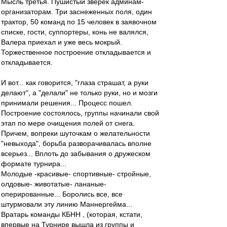
Мысль третья. Пушистый зверёк админам-
организаторам. Три заснеженных поля, один
трактор, 50 команд по 15 человек в заявочном
списке, гости, суппортеры, конь не валялся,
Валера приехал и уже весь мокрый.
Торжественное построение откладывается и
откладывается.
И вот... как говорится, "глаза страшат, а руки
делают", а "делали" не только руки, но и мозги
принимали решения... Процесс пошел.
Построение состоялось, группы начинали свой
этап по мере очищения полей от снега.
Причем, вопреки шуточкам о желательности
"невыхода", борьба разворачивалась вполне
всерьез... Вплоть до забывания о дружеском
формате турнира...
Молодые -красивые- спортивные- стройные,
олдовые- животатые- лананые-
оперированные... Боролись все, все
штурмовали эту линию Маннергейма...
Вратарь команды КБНН , (которая, кстати,
впервые на Турнире вышла из группы и