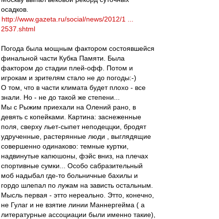
осадков.
http://www.gazeta.ru/social/news/2012/1 ...
2537.shtml
Погода была мощным фактором состоявшейся
финальной части Кубка Памяти. Была
фактором до стадии плей-офф. Потом и
игрокам и зрителям стало не до погоды:-)
О том, что в части климата будет плохо - все
знали. Но - не до такой же степени...
Мы с Рыжим приехали на Олений рано, в
девять с копейками. Картина: заснеженные
поля, сверху льет-сыпет неподеццки, бродят
удрученные, растерянные люди , выглядящие
совершенно одинаково: темные куртки,
надвинутые капюшоны, фэйс вниз, на плечах
спортивные сумки... Особо сабразительный
моб надыбал где-то больничные бахилы и
гордо шлепал по лужам на зависть остальным.
Мысль первая - этто нереально. Этто, конечно,
не Гулаг и не взятие линии Маннергейма ( а
литературные ассоциации были именно такие),