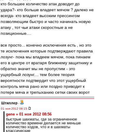
кто большее количество атак доводит до
удара?- кто больше владеет мячом ? далеко не
всегда- кто владеет высоким прессингом
позволяющим быстро и часто начинать новую
атаку , тот чьи атаки скоростные а не
позиционные....
все просто... конечно исключения есть , но это
те исключения которые подтверждают правила
лозунг- пока мы владеем мячом, пока пинаем
его в центре от вратаря ближнему защитнику и
обратно значит мы не пропустим - это
ущербный лозунг.... тем более теория
вероятности подтвердит что этот ущербный
контроль мяча рано или поздно приводит к
потере мяча и трепыханию сетки своих ворот
Штиллер
-
01 ноя 2012 08:15
gene » 01 ноя 2012 08:56
быстрые шахматы, где за ограниченное
количество времени делается не меньше
количество ходов, что и в шахматы
классические