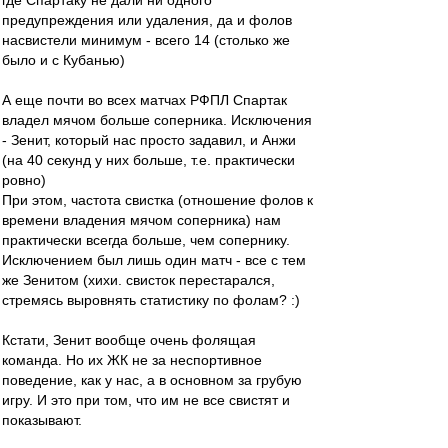
где Спартаку не дали ни одного
предупреждения или удаления, да и фолов
насвистели минимум - всего 14 (столько же
было и с Кубанью)
А еще почти во всех матчах РФПЛ Спартак
владел мячом больше соперника. Исключения
- Зенит, который нас просто задавил, и Анжи
(на 40 секунд у них больше, т.е. практически
ровно)
При этом, частота свистка (отношение фолов к
времени владения мячом соперника) нам
практически всегда больше, чем сопернику.
Исключением был лишь один матч - все с тем
же Зенитом (хихи. свисток перестарался,
стремясь выровнять статистику по фолам? :)
Кстати, Зенит вообще очень фолящая
команда. Но их ЖК не за неспортивное
поведение, как у нас, а в основном за грубую
игру. И это при том, что им не все свистят и
показывают.