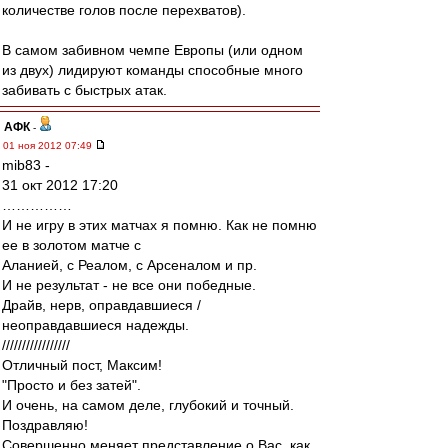
количестве голов после перехватов).
В самом забивном чемпе Европы (или одном
из двух) лидируют команды способные много
забивать с быстрых атак.
АФК
-
01 ноя 2012 07:49
mib83 -
31 окт 2012 17:20
……………
И не игру в этих матчах я помню. Как не помню
ее в золотом матче с
Аланией, с Реалом, с Арсеналом и пр.
И не результат - не все они победные.
Драйв, нерв, оправдавшиеся /
неоправдавшиеся надежды.
/////////////////
Отличный пост, Максим!
"Просто и без затей".
И очень, на самом деле, глубокий и точный.
Поздравляю!
Совершенно меняет представление о Вас, как