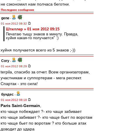
не сэкономил нам полчаса беготни.
Последнее сообщение
gene
-
01 ноя 2012 08:32
Штиллер » 01 ноя 2012 09:15
Печатаю тыщу знаков в минуту. Правда,
хуйня какая-то получается" :)
хуйня получается всего из 5 знаков ;-))
Cory
-
01 ноя 2012 08:29
terpila, спасибо за отчет. Всем организаторам,
участникам и суппортерам - мега респект.
Спартак - это сила!
бундес
-
01 ноя 2012 08:18
Paris Saint-Germain
,
кто чаще побеждает ?- кто чаще забивает
кто чаще забивает ?- кто чаще бьет по воротам
кто чаще бьет по воротам ? кто больше атак
доводит до удара