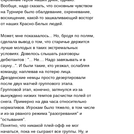
Вообще, надо сказать, что основным чувством
на Турнире было обалдевание, охреневание,
восхищение, какой-то зашкаливающий восторг
от наших Красно-Белых людей.
Может, мне показаалось... Но, бродя по полям,
сделала вывод о том, что старичье держится
лучше молодых в таких экстремальных
условиях. Довелось слышать разговоры
дебютантов : "... Не.... Надо завязывать и в
сауну...". И были такие, кто уезжал, ослабляя
команду, наплевав на потерю лица.
Дрезденские немцы просто дезертировали
после двух матчей группового этапа.
Групповой этап, конечно, затянулся из-за
вынуждено низких темпов расчистки полей от
снега. Примерно на два часа относительно
нормативов. Игрокам было тяжело, в том числе
и из-за рваного режима "разогревания" и
"остывания".
Понятно, что никакой плей-офф не мог
начаться, пока не сыграют все группы. Ну, и