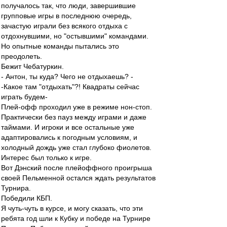
получалось так, что люди, завершившие
групповые игры в последнюю очередь,
зачастую играли без всякого отдыха с
отдохнувшими, но "остывшими" командами.
Но опытные команды пытались это
преодолеть.
Бежит Чебатуркин.
- Антон, ты куда? Чего не отдыхаешь? -
-Какое там "отдыхать"?! Квадраты сейчас
играть будем-
Плей-офф проходил уже в режиме нон-стоп.
Практически без пауз между играми и даже
таймами. И игроки и все остальные уже
адаптировались к погодным условиям, и
холодный дождь уже стал глубоко фиолетов.
Интерес был только к игре.
Вот Дэнский после плейоффного проигрыша
своей Пельменной остался ждать результатов
Турнира.
Победили КБП.
Я чуть-чуть в курсе, и могу сказать, что эти
ребята год шли к Кубку и победе на Турнире