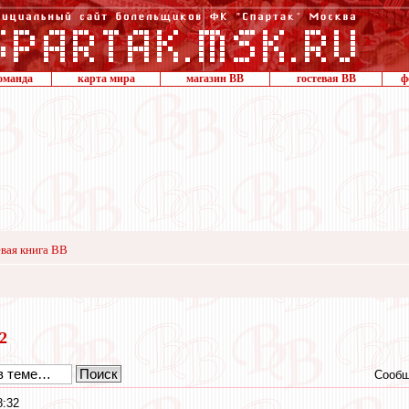
оманда
карта мира
магазин ВВ
гостевая ВВ
ф
вая книга ВВ
12
Сообщ
8:32