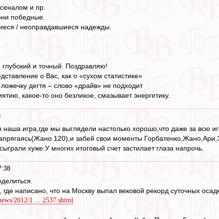
рсеналом и пр.
 они победные.
иеся / неоправдавшиеся надежды.
, глубокий и точный. Поздравляю!
ставление о Вас, как о «сухом статистике»
ожечку дегтя – слово «драйв» не подходит
иятию, какое-то оно безликое, смазывает энергетику.
8
я наша игра,где мы выглядели настолько хорошо,что даже за всю иг
апрягаясь(Жано 120),и забей свои моменты Горбатенко,Жано,Ари,Эм
сыграли хуже.У многих итоговый счет застилает глаза напрочь.
7:38
оделиться.
, где написано, что на Москву выпал вековой рекорд суточных осад
news/2012/1 ... 2537.shtml