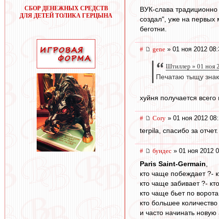
СБОР ДЕНЕЖНЫХ СРЕДСТВ
ВУК-слава традиционно 
ДЛЯ ДЕТЕЙ ТОЛИКА ГЕРЦЫНА
создал", уже на первых 
беготни.
#
gene
» 01 ноя 2012 08:
Штиллер » 01 ноя 
Печатаю тыщу знако
хуйня получается всего и
#
Cory
» 01 ноя 2012 08
terpila, спасибо за отче
#
бундес
» 01 ноя 2012 0
Paris Saint-Germain
,
кто чаще побеждает ?- 
кто чаще забивает ?- кт
кто чаще бьет по ворота
кто большее количество
и часто начинать новую 