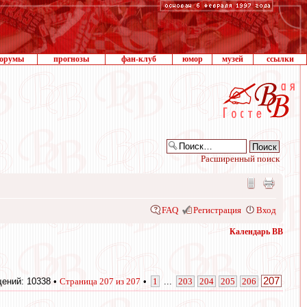
орумы
прогнозы
фан-клуб
юмор
музей
ссылки
Расширенный поиск
FAQ
Регистрация
Вход
Календарь ВВ
207
ений: 10338 •
Страница
207
из
207
•
1
...
203
204
205
206