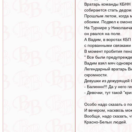
Вратарь команды КБНН ,
собирается стать дедом
Прошлым летом, когда м
обоими. Подвел к омонов
На Турнире у Николаича 
он рвался на поле.
А Вадим, в воротах КБП 
с порванными связками 
В момент пробития пена
" Все были предупрежде
Вадим взял мяч одноврем
Легендарный вратарь Ви
скромности.
Девушки из дежурящей 
- Балиннн!!! Да у него г
- Девочки, тут такой "кр
Особо надо сказать о п
И вечером, насквозь мо
Вообще, надо сказать, 
Красно-Белых людей.