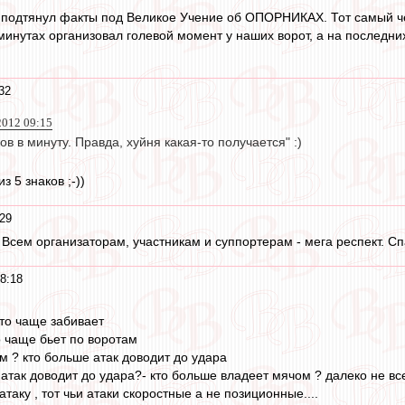
подтянул факты под Великое Учение об ОПОРНИКАХ. Тот самый чел
минутах организовал голевой момент у наших ворот, а на последни
32
2012 09:15
в в минуту. Правда, хуйня какая-то получается" :)
з 5 знаков ;-))
:29
т. Всем организаторам, участникам и суппортерам - мега респект. Сп
8:18
кто чаще забивает
о чаще бьет по воротам
м ? кто больше атак доводит до удара
 атак доводит до удара?- кто больше владеет мячом ? далеко не в
атаку , тот чьи атаки скоростные а не позиционные....