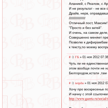
Аланией, с Реалом, с А
И не результат - не все
Драйв, нерв, оправдавш
/////////////////
Отличный пост, Максим!
"Просто и без затей".
И очень, на самом деле
Совершенно меняет пред
Позволю к дифирамбам л
к тексту,по моему воспр
#
ГБ
» 01 ноя 2012 07:3
Чуть ли не единственна
этом вообще почти не н
Белгородом,кстати ,там 
#
terpila
» 01 ноя 2012 0
Хочу про воскресенье п
И начну с этой ссылочки
http://www.gazeta.ru/social/