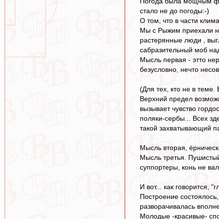
Погода была мощным фа
стало не до погоды:-)
О том, что в части клима
Мы с Рыжим приехали на
растерянные люди , выг
сабразительный моб над
Мысль первая - этто нер
безусловно, нечто несо
(Для тех, кто не в теме
Верхний предел возможно
вызывает чувство гордос
поляки-сербы... Всех з
такой захватывающий па
Мысль вторая, ёрническа
Мысль третья. Пушистый
суппортеры, конь не ва
И вот... как говорится, 
Построение состоялось,
разворачивалась вполне
Молодые -красивые- спо