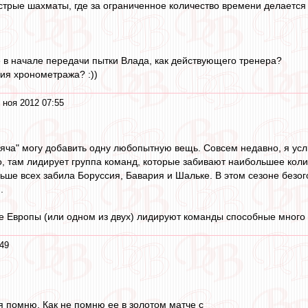
стрые шахматы, где за ограниченное количество времени делается 
е в начале передачи пытки Влада, как действующего тренера?
ия хронометража? :))
 ноя 2012 07:55
мяча" могу добавить одну любопытную вещь. Совсем недавно, я ус
о, там лидирует группа команд, которые забивают наибольшее коли
ше всех забила Боруссия, Бавария и Шальке. В этом сезоне безогов
.
 Европы (или одном из двух) лидируют команды способные много з
:49
 я помню. Как не помню ее в золотом матче с