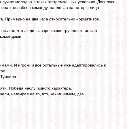
ся лучше молодых в таких экстремальных условиях. Довелось
о уезжал, ослабляя команду, наплевав на потерю лица.
ега. Примерно на два часа относительно нормативов.
лось так, что люди, завершившие групповые игры в
 командами.
ймами. И игроки и все остальные уже адаптировались к
гре.
 Турнира.
амяти. Победа неслучайного характера.
али, невзирая на то, что, как минимум, два