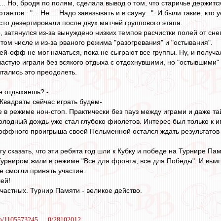
... Но, бродя по полям, сделала вывод о том, что старичье держит
нтов : "... Не.... Надо завязывать и в сауну...". И были такие, кт
то дезертировали после двух матчей группового этапа.
, затянулся из-за вынуждено низких темпов расчистки полей от сн
том числе и из-за рваного режима "разогревания" и "остывания".
ей-офф не мог начаться, пока не сыграют все группы. Ну, и получа
астую играли без всякого отдыха с отдохнувшими, но "остывшими"
тались это преодолеть.
не отдыхаешь? -
 Квадраты сейчас играть будем-
в режиме нон-стоп. Практически без пауз между играми и даже та
олодный дождь уже стал глубоко фиолетов. Интерес был только к и
оффного проигрыша своей Пельменной остался ждать результатов
могу сказать, что эти ребята год шли к Кубку и победе на Турнире П
урниром жили в режиме "Все для фронта, все для Победы". И выигр
е смогли принять участие.
ей!
частных. Турнир Памяти - великое действо.
om/1105573245 ... 0/28102012