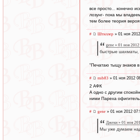
все просто... конечно и
лозунг- пока мы владеем
тем более теория вероя
#
Штиллер
» 01 ноя 2012
gene » 01 ноя 2012
быстрые шахматы, 
"Печатаю тыщу знаков в 
#
mib83
» 01 ноя 2012 0
2 АФК
А одно с другим спокой
ними Пареха офигительн
#
gene
» 01 ноя 2012 07:
Джеки » 01 ноя 20
Мы уже думаем над