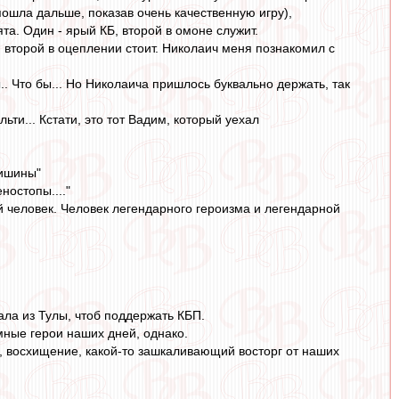
пошла дальше, показав очень качественную игру),
а. Один - ярый КБ, второй в омоне служит.
, второй в оцеплении стоит. Николаич меня познакомил с
.. Что бы... Но Николаича пришлось буквально держать, так
ти... Кстати, это тот Вадим, который уехал
тишины"
ностопы...."
й человек. Человек легендарного героизма и легендарной
ала из Тулы, чтоб поддержать КБП.
мные герои наших дней, однако.
, восхищение, какой-то зашкаливающий восторг от наших