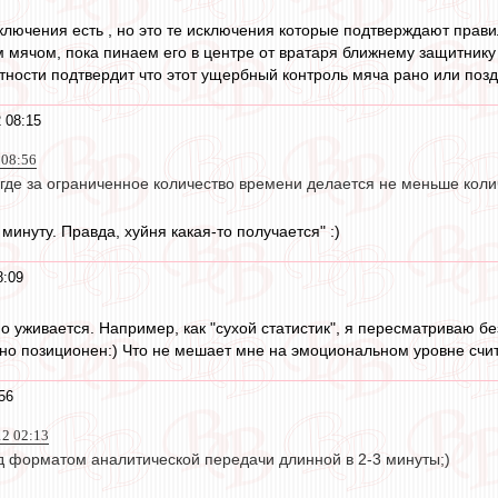
сключения есть , но это те исключения которые подтверждают прав
 мячом, пока пинаем его в центре от вратаря ближнему защитнику 
тности подтвердит что этот ущербный контроль мяча рано или позд
 08:15
 08:56
где за ограниченное количество времени делается не меньше колич
минуту. Правда, хуйня какая-то получается" :)
8:09
но уживается. Например, как "сухой статистик", я пересматриваю б
о позиционен:) Что не мешает мне на эмоциональном уровне счита
56
12 02:13
 форматом аналитической передачи длинной в 2-3 минуты;)