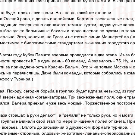
ктором состоявшейся финальной части Кубка Памяти. Была факто
та будет плохо - все знали. Но - не до такой же степени...
 Олений рано, в девять с копейками. Картина: заснеженные поля,
лядящие совершенно одинаково: темные куртки, надвинутые капюшо
ыбал где-то больничные бахилы и гордо шлепал по лужам на зави
еально. Этто, конечно, не Гулаг и не взятие линии Маннергейма (
вместимое с биологическими стандартами выживания городского ор
. В этом году Кубок Памяти впервые проводился в два этапа. Из-за
сти провести КП в один день - 60 команд. А заявилось - 75. Ну, и 
ти за принадлежность к Красно- Белым. Это ж не только Москва и о
десь не перечислишь. Даже были команды, которые собрались в ком
фос у Турнира.)
я. Походу, сегодня борьба в группах будет идти за невыход из гру
 зверёк админам-организаторам. Три заснеженных поля, один тракто
лялся, Валера приехал и уже весь мокрый. Торжественное построен
"глаза страшат, а руки делают", а "делали" не только руки, но и мо
 группы начинали свой этап по мере очищения полей от снега. При
 всерьез... Вплоть до забывания о дружеском формате турнира...
ртивные- стройные, олдовые- животатые- лананые-оперированные.