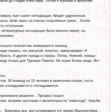
ром до стадии плей-офф. Потом и игрокам и зрителям
 сверху льет-сыпет неподеццки, бродят удрученные,
ны, фэйс вниз, на плечах спортивные сумки... Особо
сть остальным.
 а литературные ассоциации были именно такие), но,
ганизма.
 большого количества заявившихся команд.
надо сказать, что масштаб, конечно, завораживает. И
бласть. А другие города и страны. Питер, Нижний, немцы-
анду только для Турнира Памяти. Не играя более нигде. Вот
ппы.
р, 50 команд по 15 человек в заявочном списке, гости,
ие откладывается и откладывается.
зги принимали решения... Процесс пошел.
чем, вопреки шуточкам о желательности "невыхода", борьба
.. Боролись все, все штурмовали эту линию Маннергейма...