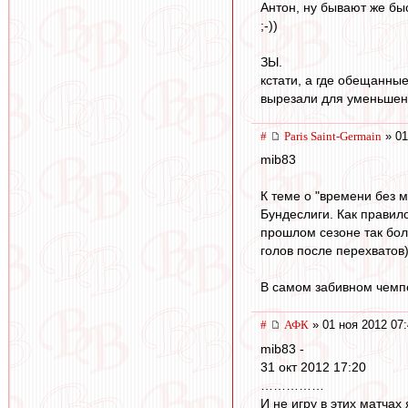
Антон, ну бывают же бы
;-))
ЗЫ.
кстати, а где обещанны
вырезали для уменьшен
#
Paris Saint-Germain
» 01
mib83
К теме о "времени без 
Бундеслиги. Как правил
прошлом сезоне так боль
голов после перехватов)
В самом забивном чемпе
#
АФК
» 01 ноя 2012 07
mib83 -
31 окт 2012 17:20
……………
И не игру в этих матчах