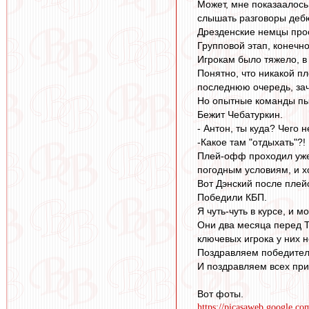
Может, мне показаалось
слышать разговоры дебюта
Дрезденские немцы прос
Групповой этап, конечно
Игрокам было тяжело, в 
Понятно, что никакой пл
последнюю очередь, зач
Но опытные команды пы
Бежит Чебатуркин.
- Антон, ты куда? Чего 
-Какое там "отдыхать"?!
Плей-офф проходил уже 
погодным условиям, и х
Вот Дэнский после плей
Победили КБП.
Я чуть-чуть в курсе, и 
Они два месяца перед Т
ключевых игрока у них н
Поздравляем победител
И поздравляем всех при
Вот фоты.
https://picasaweb.google.c