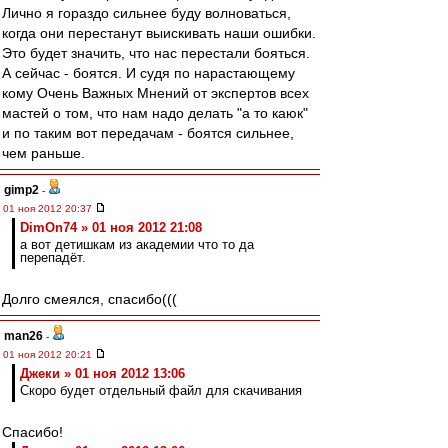
Лично я гораздо сильнее буду волноваться,
когда они перестанут выискивать наши ошибки.
Это будет значить, что нас перестали бояться.
А сейчас - боятся. И судя по нарастающему
кому Очень Важных Мнений от экспертов всех
мастей о том, что нам надо делать "а то каюк"
и по таким вот передачам - боятся сильнее,
чем раньше.
gimp2
-
01 ноя 2012 20:37
DimOn74 » 01 ноя 2012 21:08
а вот детишкам из академии что то да
перепадёт.
Долго смеялся, спасибо(((
man26
-
01 ноя 2012 20:21
Джеки » 01 ноя 2012 13:06
Скоро будет отдельный файл для скачивания
Спасибо!