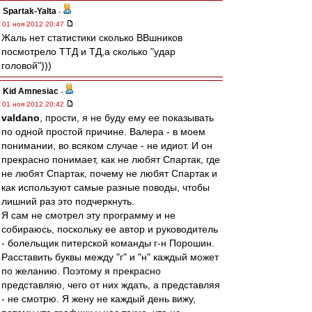
Spartak-Yalta
-
01 ноя 2012 20:47
Жаль нет статистики сколько ВВшников
посмотрело ТТД и ТД,а сколько "удар
головой")))
Kid Amnesiac
-
01 ноя 2012 20:42
valdano
, прости, я не буду ему ее показывать
по одной простой причине. Валера - в моем
понимании, во всяком случае - не идиот. И он
прекрасно понимает, как не любят Спартак, где
не любят Спартак, почему не любят Спартак и
как используют самые разные поводы, чтобы
лишний раз это подчеркнуть.
Я сам не смотрел эту программу и не
собираюсь, поскольку ее автор и руководитель
- болельщик питерской команды г-н Порошин.
Расставить буквы между "г" и "н" каждый может
по желанию. Поэтому я прекрасно
представляю, чего от них ждать, а представляя
- не смотрю. Я жену не каждый день вижу,