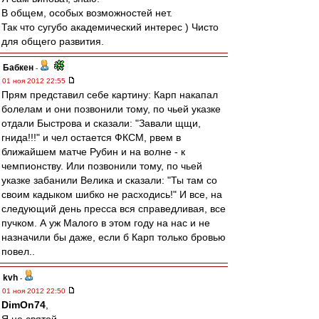
В общем, особых возможностей нет.
Так что сугубо академический интерес ) Чисто
для общего развития.
Бабкен
-
01 ноя 2012 22:55
Прям представил себе картину: Карп накапал
болелам и они позвонили тому, по чьей указке
отдали Быстрова и сказали: "Завали щщи,
гнида!!!" и чел остается ФКСМ, рвем в
ближайшем матче Рубин и на волне - к
чемпионству. Или позвонили тому, по чьей
указке забанили Велика и сказали: "Ты там со
своим кадыком шибко не расходись!" И все, на
следующий день пресса вся справедливая, все
пучком. А уж Малого в этом году на нас и не
назначили бы даже, если б Карп только бровью
повел..
kvh
-
01 ноя 2012 22:50
DimOn74
,