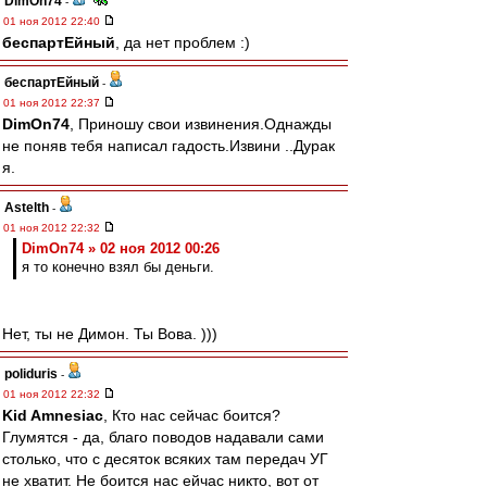
DimOn74
-
01 ноя 2012 22:40
беспартЕйный
, да нет проблем :)
беспартЕйный
-
01 ноя 2012 22:37
DimOn74
, Приношу свои извинения.Однажды
не поняв тебя написал гадость.Извини ..Дурак
я.
Astelth
-
01 ноя 2012 22:32
DimOn74 » 02 ноя 2012 00:26
я то конечно взял бы деньги.
Нет, ты не Димон. Ты Вова. )))
poliduris
-
01 ноя 2012 22:32
Kid Amnesiac
, Кто нас сейчас боится?
Глумятся - да, благо поводов надавали сами
столько, что с десяток всяких там передач УГ
не хватит. Не боится нас ейчас никто, вот от