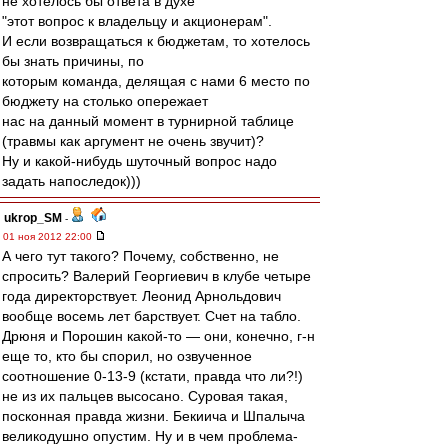
не хотелось бы ответа в духе
"этот вопрос к владельцу и акционерам".
И если возвращаться к бюджетам, то хотелось
бы знать причины, по
которым команда, делящая с нами 6 место по
бюджету на столько опережает
нас на данный момент в турнирной таблице
(травмы как аргумент не очень звучит)?
Ну и какой-нибудь шуточный вопрос надо
задать напоследок)))
ukrop_SM
-
01 ноя 2012 22:00
А чего тут такого? Почему, собственно, не
спросить? Валерий Георгиевич в клубе четыре
года директорствует. Леонид Арнольдович
вообще восемь лет барствует. Счет на табло.
Дрюня и Порошин какой-то — они, конечно, г-н
еще то, кто бы спорил, но озвученное
соотношение 0-13-9 (кстати, правда что ли?!)
не из их пальцев высосано. Суровая такая,
посконная правда жизни. Бекиича и Шпалыча
великодушно опустим. Ну и в чем проблема-