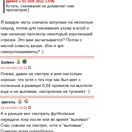
Джеки » 01 ноя 2012 13:06
Кстати, скачивание не добавляет нам
просмотров;(
Я каждую часть сначала запускаю на несколько
секунд, потом для скачивания ухожу в ютуб и
там начинаю просмотр некоторый коротенький
отрезок. Это вам засчитывается? Потом с
чистой совесть качаю. Или я зря
самоуспокаиваюсь? :)
Бабкен
-
01 ноя 2012 20:18
Олежа, давно не смотрю и мне настолько
хорошо, что хотя с тех пор как был взят с
поличным в размере 0,04 промиле на выхлопе
еще и не выпиваю, настроение не тускнеет. :)
зpитель
-
01 ноя 2012 20:08
А я раньше мог смотреть футбольные
передачи тока после или во время "выпивал".
Счас совсем не смотрю, хотя и "выпиваю".
Советую всем попробовать.