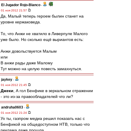
El Jugador Rojo-Blanco
-
01 ноя 2012 21:57
Да, Малый теперь героем былин станет на
уровне кержаковеда.
То, что Анжи не хватило в Ливерпуле Малого
уже было. Но сколько ещё выриантов есть:
Анжи довольствуется Малым
или
В анжи рады даже Малому
Тут можно на целую повесть замахнуться.
jaykey
-
01 ноя 2012 21:45
Джеки
, А гол Бенфике в зеркальном отражении
- это из-за правообладателей что ли?
andruha0603
-
01 ноя 2012 21:24
Ух ты, газпром медиа решил показать нас с
Бенфикой на общедоступном НТВ, только что
реклама даже прошла.