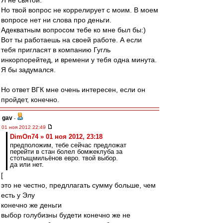
Я не святой.
Но твой вопрос не коррелирует с моим. В моем
вопросе нет ни слова про деньги.
Адекватным вопросом тебе ко мне был бы:)
Вот ты работаешь на своей работе. А если
тебя пригласят в компанию Гугль
инкорпорейтед, и времени у тебя одна минута.
Я бы задумался.
Но ответ ВГК мне очень интересен, если он
пройдет, конечно.
gav
-
01 ноя 2012 22:49
DimOn74 » 01 ноя 2012, 23:18
предположим, тебе сейчас предложат
перейти в стан болел бомжеклуба за
стотыщмильёнов евро. твой выбор.
да или нет.
[
это не честно, предллагать сумму больше, чем
есть у Элу
конечно же деньги
выбор голубизны будети конечно же не