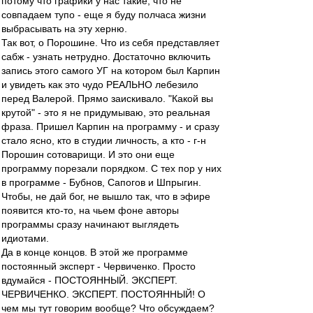
потому что графики у нас такие, что не
совпадаем тупо - еще я буду полчаса жизни
выбрасывать на эту херню.
Так вот, о Порошине. Что из себя представляет
сабж - узнать нетрудно. Достаточно включить
запись этого самого УГ на котором был Карпин
и увидеть как это чудо РЕАЛЬНО лебезило
перед Валерой. Прямо заискивало. "Какой вы
крутой" - это я не придумываю, это реальная
фраза. Пришел Карпин на программу - и сразу
стало ясно, кто в студии личность, а кто - г-н
Порошин сотоварищи. И это они еще
программу порезали порядком. С тех пор у них
в программе - Бубнов, Сапогов и Шпрыгин.
Чтобы, не дай бог, не вышло так, что в эфире
появится кто-то, на чьем фоне авторы
программы сразу начинают выглядеть
идиотами.
Да в конце концов. В этой же программе
постоянный эксперт - Червиченко. Просто
вдумайся - ПОСТОЯННЫЙ. ЭКСПЕРТ.
ЧЕРВИЧЕНКО. ЭКСПЕРТ. ПОСТОЯННЫЙ! О
чем мы тут говорим вообще? Что обсуждаем?