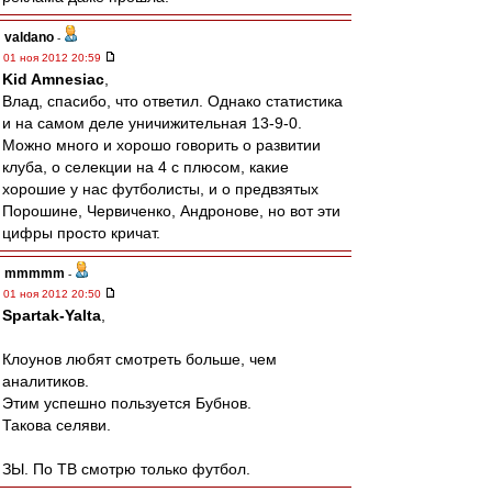
valdano
-
01 ноя 2012 20:59
Kid Amnesiac
,
Влад, спасибо, что ответил. Однако статистика
и на самом деле уничижительная 13-9-0.
Можно много и хорошо говорить о развитии
клуба, о селекции на 4 с плюсом, какие
хорошие у нас футболисты, и о предвзятых
Порошине, Червиченко, Андронове, но вот эти
цифры просто кричат.
mmmmm
-
01 ноя 2012 20:50
Spartak-Yalta
,
Клоунов любят смотреть больше, чем
аналитиков.
Этим успешно пользуется Бубнов.
Такова селяви.
ЗЫ. По ТВ смотрю только футбол.