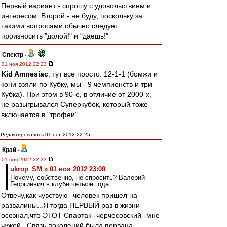
Первый вариант - спрошу с удовольствием и
интересом. Второй - не буду, поскольку за
такими вопросами обычно следует
произносить "долой!" и "даешь!"
Спектр
-
01 ноя 2012 22:23
Kid Amnesiac
, тут все просто. 12-1-1 (бомжи и
кони взяли по Кубку, мы - 9 чемпионств и три
Кубка). При этом в 90-е, в отличие от 2000-х,
не разыгрывался Суперкубок, который тоже
включается в "трофеи".
Редактировалось 01 ноя 2012 22:25
Край
-
01 ноя 2012 22:23
ukrop_SM » 01 ноя 2012 23:00
Почему, собственно, не спросить? Валерий
Георгиевич в клубе четыре года..
Отвечу,как чувствую--человек пришел на
развалины...Я тогда ПЕРВЫЙ раз в жизни
осознал,что ЭТОТ Спартак--черчесовский--мне
чужой...Связь поколений была порвана