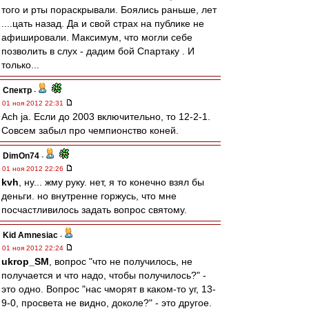
того и рты пораскрывали. Боялись раньше, лет
....цать назад. Да и свой страх на публике не
афишировали. Максимум, что могли себе
позволить в слух - дадим бой Спартаку . И
только...
Спектр
-
01 ноя 2012 22:31
Ach ja. Если до 2003 включительно, то 12-2-1.
Совсем забыл про чемпионство коней.
DimOn74
-
01 ноя 2012 22:26
kvh
, ну... жму руку. нет, я то конечно взял бы
деньги. но внутренне горжусь, что мне
посчастливилось задать вопрос святому.
Kid Amnesiac
-
01 ноя 2012 22:24
ukrop_SM
, вопрос "что не получилось, не
получается и что надо, чтобы получилось?" -
это одно. Вопрос "нас чморят в каком-то уг, 13-
9-0, просвета не видно, доколе?" - это другое.