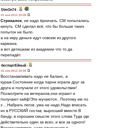
DimOn74
-
01 ноя 2012 20:08
Стрекалок
, не надо ёрничать. СМ попытались
кинуть. СМ сделал всё, что бы больше таких
попыток не было.
а на икру деньги идут совсем из другого
кармана.
а вот детишкам из академии что то да
перепадёт.
беспартЕйный
-
01 ноя 2012 20:06
Восстанавливать надо не баланс, а
кураж.Состояние когда парни играли друг за
друга и получали от этого удовольствие!
Посмотрите на ветеранов,они играют и
получают кайф!Эти мучаются...Поэтому им по
х....Набрать легов ,ума не надо.Надо вписать
их в РУССКИЙ состав, выросший вместе.В
банду, в хорошем смысле этого слова.Туда где
действительно один за всех, и все за одного!
Восстанавливать надо отношения в