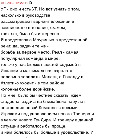
01 ноя 2012 22:11
УГ - оно и есть УГ. Но вот узнать о том,
насколько в руководстве
рассматривают вариант вложения в
чемпионство в течение, скажем,
трех лет, было бы интересно.
Я представляю Моуринью в предсезонной
речи: да, задачи те же -
борьба за первое место, Реал - самая
популярная команда в мире,
только у нас бюджет шестой-седьмой в
Испании и максимальная зарплата -
половина зарплаты Малаги, а Роналду в
Атлетико уходит - в том районе
колонны более дорийские.
По мне, было бы честнее сказать: ждем
стадиона, задача на ближайшие пару лет-
построение новой Команды с новыми
Игроками под управлением нового Тренера и
в чем-то нового ГенДира. И тренеру в данной
ситуации работалось бы проще,
и нам болелось бы больше в удовольствие. И