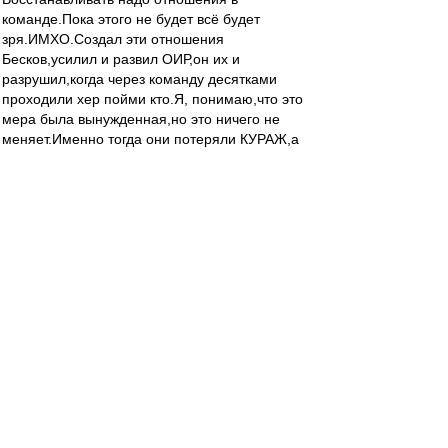
команде.Пока этого не будет всё будет
зря.ИМХО.Создал эти отношения
Бесков,усилил и развил ОИР,он их и
разрушил,когда через команду десятками
проходили хер пойми кто.Я, понимаю,что это
мера была вынужденная,но это ничего не
меняет.Именно тогда они потеряли КУРАЖ,а
мы потеряли УДОВОЛЬСТВИЕ от игры! Прав
Taram они не хотят биться.Я бы
добавил,биться друг за друга.Мне кажется, что
все остальные объяснения почему не играет
Спартак от"лукавого".Сорри.К тряпкам готов.
Джеки
-
01 ноя 2012 20:03
21-00 в Москве. Самое время смотреть 8
выпуск "ТТД и т.д."(
http://fcsm.tv/posts/780
) ! А
то скоро будут обещанные Юрой плюшки на
сайте, Оля в купальнике и т.д. - будет явно не
до аналитики! Да и у вас есть еще шанс перед
просмотром Оли получить алиби перед женой
и коллегами. Посмотрев ТТД вы можете