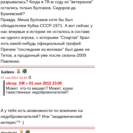
разрывалась? Когда в 78-м году из "ветеранов"
остались только Булгаков, Сидоров да
Букиевский?
Правда, Миша Булгаков хотя бы был
обладателем Кубка СССР-1971. А вот сейчас у
нас впервые в истории не осталось в составе
ни одного игрока, с которыми "Спартак" брал
хоть какой-нибудь официальный трофей.
Причем "последним из могикан" был даже не
Титов, а проданный уже после сезона-2009
Павленко.
Бабкен
-
01 ноя 2012 22:44
ukrop_SM » 01 ноя 2012 23:00
Может, что-то мешает? Может, козни
таинственных недоброжелателей?
А у тебя есть возможности по влиянию на
недоброжелателей? Или "академический
интерес"? :)