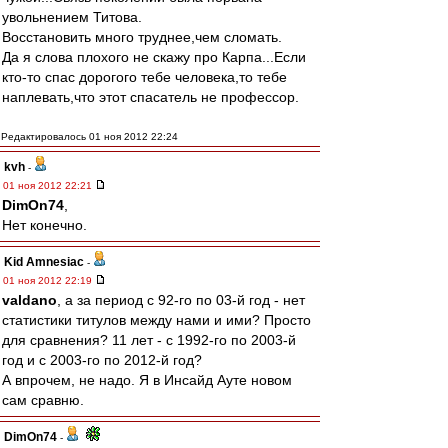
увольнением Титова.
Восстановить много труднее,чем сломать.
Да я слова плохого не скажу про Карпа...Если
кто-то спас дорогого тебе человека,то тебе
наплевать,что этот спасатель не профессор.
Редактировалось 01 ноя 2012 22:24
kvh
-
01 ноя 2012 22:21
DimOn74
,
Нет конечно.
Kid Amnesiac
-
01 ноя 2012 22:19
valdano
, а за период с 92-го по 03-й год - нет
статистики титулов между нами и ими? Просто
для сравнения? 11 лет - с 1992-го по 2003-й
год и с 2003-го по 2012-й год?
А впрочем, не надо. Я в Инсайд Ауте новом
сам сравню.
DimOn74
-