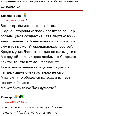
искренним - ибо за деньги, но об этом они не
догадаются
Spartak-Yalta
-
01 ноя 2012 22:49
Вот с червём интересно всё таки.
С одной стороны человек платит за баннер
болельщиков,создаёт на 7тв Спартаковский
канал,кланяется болельщикам,которые поют
ему в тот момент"чемодан,вокзал,ростов".
Вроде мужик!Даже со стадио он начал движ.
А с другой-полный крах любимого Спартака....
Как так-то?Кто в теме?Расскажите.
Такое впечатление складывается,что он
пытался,даже очень хотел,но не смог.
А потом тупо обиделся на всех и вся,вот
говном и брызжет.
Может быть такое?Как думаете?
Спектр
-
01 ноя 2012 22:46
Говорят вот про мифическую "связь
поколений"... А в 70-х она что, не