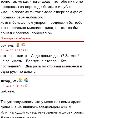
точно так же как и ты знаешь, что тебе никто не
предложит за переход к бомжам и рубля.
именно поэтому ты так смело отверг сам факт
продажи себя любимого :)
хотя я больше чем уверен, предложил бы тебе
кто то реально миллион грина, не только бы
пошёл к бомжам. побежал бы...
Последнее сообщение
зpитель
-
01 ноя 2012 22:58
эта.... погодите... А где деньги дают? За мной
не занимать... Вас тут не стояло... Кто
последний?... Два раза по сто тыщ мильонов в
одни руки не давать!
ukrop_SM
-
01 ноя 2012 22:57
Бабкен
,
Так уж получилось, что у меня нет семи ярдов
грина и я не являюсь владельцем ФКСМ.
Или, на худой конец, генеральным директором.
Я сам виноват, знаю.