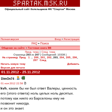
Официальный сайт болельщиков ФК "Спартак" Москва
Полная версия
Вход
•
Регистрация
FAQ
•
Поиск
Общение на сайте
Гостевая книга ВВ
»
Пред. тема
|
След. тема
Страница
203
из
207
[ Сообщений: 10338 ]
На страницу
Пред.
1
...
200
,
201
,
202
,
203
,
204
,
205
,
206
,
207
След.
Начать новую тему
Добавить
Версия для печати
01.11.2012 - 25.11.2012
DimOn74
-
01 ноя 2012 22:58
kvh
, каким бы ни был ответ Валеры, ценность
его (этого ответа) ноль целых ноль десятых.
потому как никто из Барселоны ему не
позвонит никогда.
и он это знает.