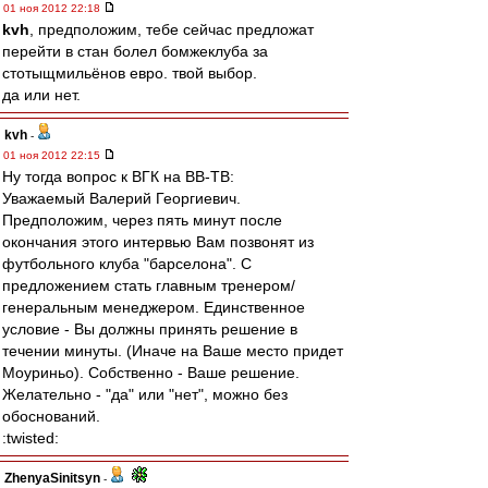
01 ноя 2012 22:18
kvh
, предположим, тебе сейчас предложат
перейти в стан болел бомжеклуба за
стотыщмильёнов евро. твой выбор.
да или нет.
kvh
-
01 ноя 2012 22:15
Ну тогда вопрос к ВГК на ВВ-ТВ:
Уважаемый Валерий Георгиевич.
Предположим, через пять минут после
окончания этого интервью Вам позвонят из
футбольного клуба "барселона". С
предложением стать главным тренером/
генеральным менеджером. Единственное
условие - Вы должны принять решение в
течении минуты. (Иначе на Ваше место придет
Моуриньо). Собственно - Ваше решение.
Желательно - "да" или "нет", можно без
обоснований.
:twisted:
ZhenyaSinitsyn
-