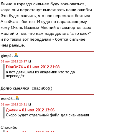
Лично я гораздо сильнее буду волноваться,
когда они перестанут выискивать наши ошибки.
Это будет значить, что нас перестали бояться.
А сейчас - боятся. И судя по нарастающему
кому Очень Важных Мнений от экспертов всех
мастей о том, что нам надо делать "а то каюк"
и по таким вот передачам - боятся сильнее,
чем раньше.
gimp2
-
01 ноя 2012 20:37
DimOn74 » 01 ноя 2012 21:08
а вот детишкам из академии что то да
перепадёт.
Долго смеялся, спасибо(((
man26
-
01 ноя 2012 20:21
Джеки » 01 ноя 2012 13:06
Скоро будет отдельный файл для скачивания
Спасибо!