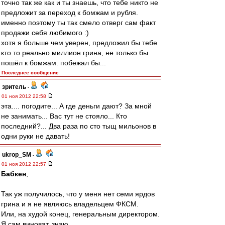
точно так же как и ты знаешь, что тебе никто не
предложит за переход к бомжам и рубля.
именно поэтому ты так смело отверг сам факт
продажи себя любимого :)
хотя я больше чем уверен, предложил бы тебе
кто то реально миллион грина, не только бы
пошёл к бомжам. побежал бы...
Последнее сообщение
зpитель
-
01 ноя 2012 22:58
эта.... погодите... А где деньги дают? За мной
не занимать... Вас тут не стояло... Кто
последний?... Два раза по сто тыщ мильонов в
одни руки не давать!
ukrop_SM
-
01 ноя 2012 22:57
Бабкен
,
Так уж получилось, что у меня нет семи ярдов
грина и я не являюсь владельцем ФКСМ.
Или, на худой конец, генеральным директором.
Я сам виноват, знаю.