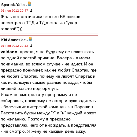
Spartak-Yalta
-
01 ноя 2012 20:47
Жаль нет статистики сколько ВВшников
посмотрело ТТД и ТД,а сколько "удар
головой")))
Kid Amnesiac
-
01 ноя 2012 20:42
valdano
, прости, я не буду ему ее показывать
по одной простой причине. Валера - в моем
понимании, во всяком случае - не идиот. И он
прекрасно понимает, как не любят Спартак, где
не любят Спартак, почему не любят Спартак и
как используют самые разные поводы, чтобы
лишний раз это подчеркнуть.
Я сам не смотрел эту программу и не
собираюсь, поскольку ее автор и руководитель
- болельщик питерской команды г-н Порошин.
Расставить буквы между "г" и "н" каждый может
по желанию. Поэтому я прекрасно
представляю, чего от них ждать, а представляя
- не смотрю. Я жену не каждый день вижу,