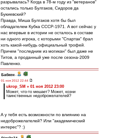
разрывалась? Когда в 78-м году из "ветеранов"
остались только Булгаков, Сидоров да
Букиевский?
Правда, Миша Булгаков хотя бы был
обладателем Кубка СССР-1971. А вот сейчас у
нас впервые в истории не осталось в составе
ни одного игрока, с которыми "Спартак" брал
хоть какой-нибудь официальный трофей.
Причем "последним из могикан" был даже не
Титов, а проданный уже после сезона-2009
Павленко.
Бабкен
-
01 ноя 2012 22:44
ukrop_SM » 01 ноя 2012 23:00
Может, что-то мешает? Может, козни
таинственных недоброжелателей?
А у тебя есть возможности по влиянию на
недоброжелателей? Или "академический
интерес"? :)