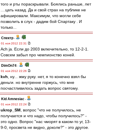
того и рты пораскрывали. Боялись раньше, лет
....цать назад. Да и свой страх на публике не
афишировали. Максимум, что могли себе
позволить в слух - дадим бой Спартаку . И
только...
Спектр
-
01 ноя 2012 22:31
Ach ja. Если до 2003 включительно, то 12-2-1.
Совсем забыл про чемпионство коней.
DimOn74
-
01 ноя 2012 22:26
kvh
, ну... жму руку. нет, я то конечно взял бы
деньги. но внутренне горжусь, что мне
посчастливилось задать вопрос святому.
Kid Amnesiac
-
01 ноя 2012 22:24
ukrop_SM
, вопрос "что не получилось, не
получается и что надо, чтобы получилось?" -
это одно. Вопрос "нас чморят в каком-то уг, 13-
9-0, просвета не видно, доколе?" - это другое.