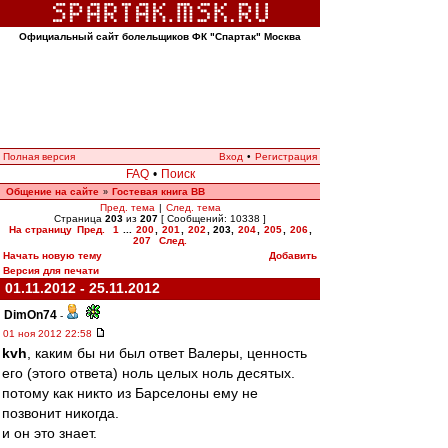
Официальный сайт болельщиков ФК "Спартак" Москва
Полная версия
Вход
•
Регистрация
FAQ
•
Поиск
Общение на сайте
Гостевая книга ВВ
»
Пред. тема
|
След. тема
Страница
203
из
207
[ Сообщений: 10338 ]
На страницу
Пред.
1
...
200
,
201
,
202
,
203
,
204
,
205
,
206
,
207
След.
Начать новую тему
Добавить
Версия для печати
01.11.2012 - 25.11.2012
DimOn74
-
01 ноя 2012 22:58
kvh
, каким бы ни был ответ Валеры, ценность
его (этого ответа) ноль целых ноль десятых.
потому как никто из Барселоны ему не
позвонит никогда.
и он это знает.