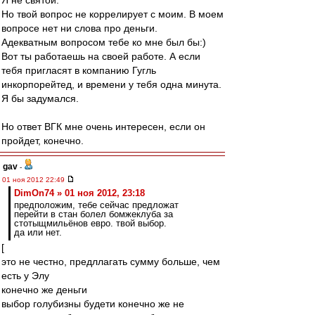
Я не святой.
Но твой вопрос не коррелирует с моим. В моем
вопросе нет ни слова про деньги.
Адекватным вопросом тебе ко мне был бы:)
Вот ты работаешь на своей работе. А если
тебя пригласят в компанию Гугль
инкорпорейтед, и времени у тебя одна минута.
Я бы задумался.
Но ответ ВГК мне очень интересен, если он
пройдет, конечно.
gav
-
01 ноя 2012 22:49
DimOn74 » 01 ноя 2012, 23:18
предположим, тебе сейчас предложат
перейти в стан болел бомжеклуба за
стотыщмильёнов евро. твой выбор.
да или нет.
[
это не честно, предллагать сумму больше, чем
есть у Элу
конечно же деньги
выбор голубизны будети конечно же не