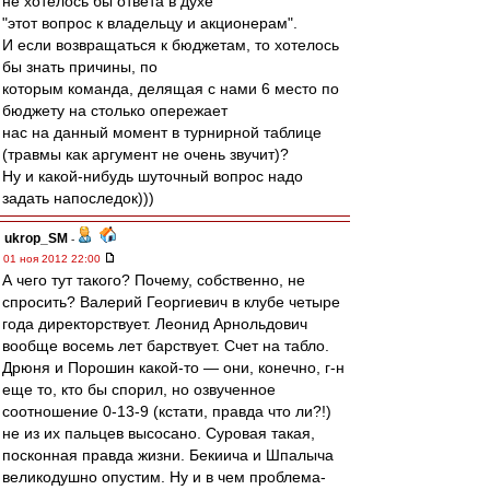
не хотелось бы ответа в духе
"этот вопрос к владельцу и акционерам".
И если возвращаться к бюджетам, то хотелось
бы знать причины, по
которым команда, делящая с нами 6 место по
бюджету на столько опережает
нас на данный момент в турнирной таблице
(травмы как аргумент не очень звучит)?
Ну и какой-нибудь шуточный вопрос надо
задать напоследок)))
ukrop_SM
-
01 ноя 2012 22:00
А чего тут такого? Почему, собственно, не
спросить? Валерий Георгиевич в клубе четыре
года директорствует. Леонид Арнольдович
вообще восемь лет барствует. Счет на табло.
Дрюня и Порошин какой-то — они, конечно, г-н
еще то, кто бы спорил, но озвученное
соотношение 0-13-9 (кстати, правда что ли?!)
не из их пальцев высосано. Суровая такая,
посконная правда жизни. Бекиича и Шпалыча
великодушно опустим. Ну и в чем проблема-