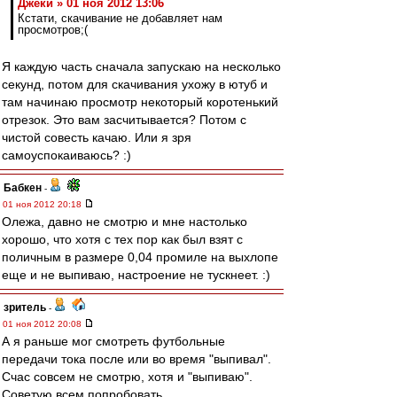
Джеки » 01 ноя 2012 13:06
Кстати, скачивание не добавляет нам
просмотров;(
Я каждую часть сначала запускаю на несколько
секунд, потом для скачивания ухожу в ютуб и
там начинаю просмотр некоторый коротенький
отрезок. Это вам засчитывается? Потом с
чистой совесть качаю. Или я зря
самоуспокаиваюсь? :)
Бабкен
-
01 ноя 2012 20:18
Олежа, давно не смотрю и мне настолько
хорошо, что хотя с тех пор как был взят с
поличным в размере 0,04 промиле на выхлопе
еще и не выпиваю, настроение не тускнеет. :)
зpитель
-
01 ноя 2012 20:08
А я раньше мог смотреть футбольные
передачи тока после или во время "выпивал".
Счас совсем не смотрю, хотя и "выпиваю".
Советую всем попробовать.