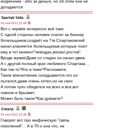
искренним - ибо за деньги, но об этом они не
догадаются
Spartak-Yalta
-
01 ноя 2012 22:49
Вот с червём интересно всё таки.
С одной стороны человек платит за баннер
болельщиков,создаёт на 7тв Спартаковский
канал,кланяется болельщикам,которые поют
ему в тот момент"чемодан,вокзал,ростов".
Вроде мужик!Даже со стадио он начал движ.
А с другой-полный крах любимого Спартака....
Как так-то?Кто в теме?Расскажите.
Такое впечатление складывается,что он
пытался,даже очень хотел,но не смог.
А потом тупо обиделся на всех и вся,вот
говном и брызжет.
Может быть такое?Как думаете?
Спектр
-
01 ноя 2012 22:46
Говорят вот про мифическую "связь
поколений"... А в 70-х она что, не