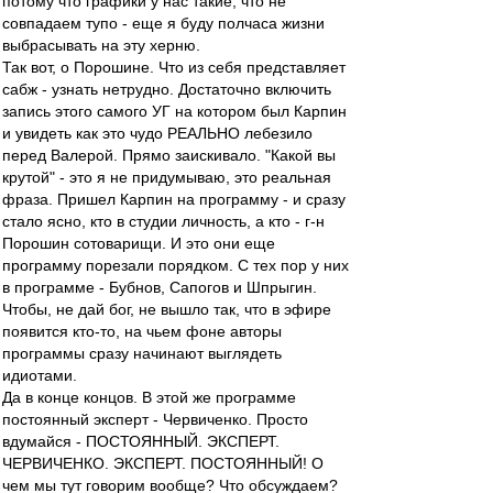
потому что графики у нас такие, что не
совпадаем тупо - еще я буду полчаса жизни
выбрасывать на эту херню.
Так вот, о Порошине. Что из себя представляет
сабж - узнать нетрудно. Достаточно включить
запись этого самого УГ на котором был Карпин
и увидеть как это чудо РЕАЛЬНО лебезило
перед Валерой. Прямо заискивало. "Какой вы
крутой" - это я не придумываю, это реальная
фраза. Пришел Карпин на программу - и сразу
стало ясно, кто в студии личность, а кто - г-н
Порошин сотоварищи. И это они еще
программу порезали порядком. С тех пор у них
в программе - Бубнов, Сапогов и Шпрыгин.
Чтобы, не дай бог, не вышло так, что в эфире
появится кто-то, на чьем фоне авторы
программы сразу начинают выглядеть
идиотами.
Да в конце концов. В этой же программе
постоянный эксперт - Червиченко. Просто
вдумайся - ПОСТОЯННЫЙ. ЭКСПЕРТ.
ЧЕРВИЧЕНКО. ЭКСПЕРТ. ПОСТОЯННЫЙ! О
чем мы тут говорим вообще? Что обсуждаем?