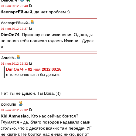
DimOn74
-
01 ноя 2012 22:40
беспартЕйный
, да нет проблем :)
беспартЕйный
-
01 ноя 2012 22:37
DimOn74
, Приношу свои извинения.Однажды
не поняв тебя написал гадость.Извини ..Дурак
я.
Astelth
-
01 ноя 2012 22:32
DimOn74 » 02 ноя 2012 00:26
я то конечно взял бы деньги.
Нет, ты не Димон. Ты Вова. )))
poliduris
-
01 ноя 2012 22:32
Kid Amnesiac
, Кто нас сейчас боится?
Глумятся - да, благо поводов надавали сами
столько, что с десяток всяких там передач УГ
не хватит. Не боится нас ейчас никто, вот от