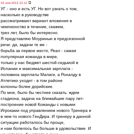
01 ноя 2012 22:11
УГ - оно и есть УГ. Но вот узнать о том,
насколько в руководстве
рассматривают вариант вложения в
чемпионство в течение, скажем,
трех лет, было бы интересно.
Я представляю Моуринью в предсезонной
речи: да, задачи те же -
борьба за первое место, Реал - самая
популярная команда в мире,
только у нас бюджет шестой-седьмой в
Испании и максимальная зарплата -
половина зарплаты Малаги, а Роналду в
Атлетико уходит - в том районе
колонны более дорийские.
По мне, было бы честнее сказать: ждем
стадиона, задача на ближайшие пару лет-
построение новой Команды с новыми
Игроками под управлением нового Тренера и
в чем-то нового ГенДира. И тренеру в данной
ситуации работалось бы проще,
и нам болелось бы больше в удовольствие. И