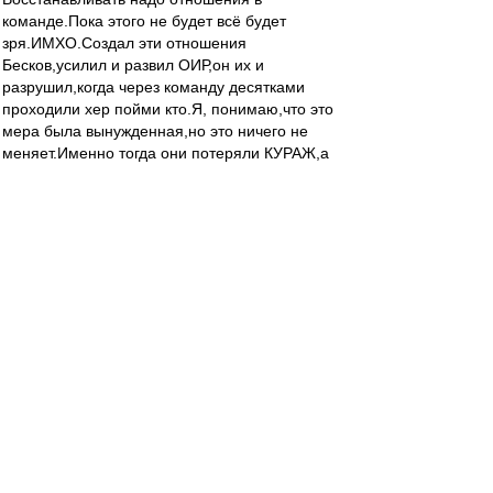
команде.Пока этого не будет всё будет
зря.ИМХО.Создал эти отношения
Бесков,усилил и развил ОИР,он их и
разрушил,когда через команду десятками
проходили хер пойми кто.Я, понимаю,что это
мера была вынужденная,но это ничего не
меняет.Именно тогда они потеряли КУРАЖ,а
мы потеряли УДОВОЛЬСТВИЕ от игры! Прав
Taram они не хотят биться.Я бы
добавил,биться друг за друга.Мне кажется, что
все остальные объяснения почему не играет
Спартак от"лукавого".Сорри.К тряпкам готов.
Джеки
-
01 ноя 2012 20:03
21-00 в Москве. Самое время смотреть 8
выпуск "ТТД и т.д."(
http://fcsm.tv/posts/780
) ! А
то скоро будут обещанные Юрой плюшки на
сайте, Оля в купальнике и т.д. - будет явно не
до аналитики! Да и у вас есть еще шанс перед
просмотром Оли получить алиби перед женой
и коллегами. Посмотрев ТТД вы можете