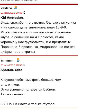
valdano
-
01 ноя 2012 20:59
Kid Amnesiac
,
Влад, спасибо, что ответил. Однако статистика
и на самом деле уничижительная 13-9-0.
Можно много и хорошо говорить о развитии
клуба, о селекции на 4 с плюсом, какие
хорошие у нас футболисты, и о предвзятых
Порошине, Червиченко, Андронове, но вот эти
цифры просто кричат.
mmmmm
-
01 ноя 2012 20:50
Spartak-Yalta
,
Клоунов любят смотреть больше, чем
аналитиков.
Этим успешно пользуется Бубнов.
Такова селяви.
ЗЫ. По ТВ смотрю только футбол.