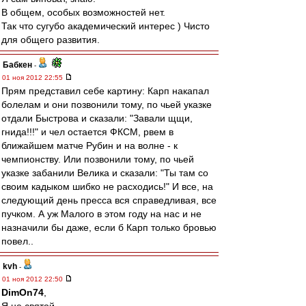
В общем, особых возможностей нет.
Так что сугубо академический интерес ) Чисто
для общего развития.
Бабкен
-
01 ноя 2012 22:55
Прям представил себе картину: Карп накапал
болелам и они позвонили тому, по чьей указке
отдали Быстрова и сказали: "Завали щщи,
гнида!!!" и чел остается ФКСМ, рвем в
ближайшем матче Рубин и на волне - к
чемпионству. Или позвонили тому, по чьей
указке забанили Велика и сказали: "Ты там со
своим кадыком шибко не расходись!" И все, на
следующий день пресса вся справедливая, все
пучком. А уж Малого в этом году на нас и не
назначили бы даже, если б Карп только бровью
повел..
kvh
-
01 ноя 2012 22:50
DimOn74
,