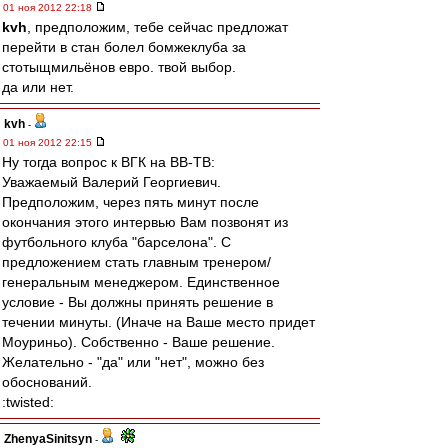
01 ноя 2012 22:18
kvh
, предположим, тебе сейчас предложат
перейти в стан болел бомжеклуба за
стотыщмильёнов евро. твой выбор.
да или нет.
kvh
-
01 ноя 2012 22:15
Ну тогда вопрос к ВГК на ВВ-ТВ:
Уважаемый Валерий Георгиевич.
Предположим, через пять минут после
окончания этого интервью Вам позвонят из
футбольного клуба "барселона". С
предложением стать главным тренером/
генеральным менеджером. Единственное
условие - Вы должны принять решение в
течении минуты. (Иначе на Ваше место придет
Моуриньо). Собственно - Ваше решение.
Желательно - "да" или "нет", можно без
обоснований.
:twisted:
ZhenyaSinitsyn
-