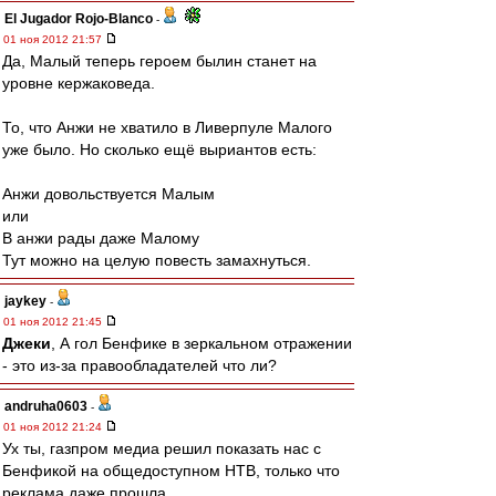
El Jugador Rojo-Blanco
-
01 ноя 2012 21:57
Да, Малый теперь героем былин станет на
уровне кержаковеда.
То, что Анжи не хватило в Ливерпуле Малого
уже было. Но сколько ещё выриантов есть:
Анжи довольствуется Малым
или
В анжи рады даже Малому
Тут можно на целую повесть замахнуться.
jaykey
-
01 ноя 2012 21:45
Джеки
, А гол Бенфике в зеркальном отражении
- это из-за правообладателей что ли?
andruha0603
-
01 ноя 2012 21:24
Ух ты, газпром медиа решил показать нас с
Бенфикой на общедоступном НТВ, только что
реклама даже прошла.