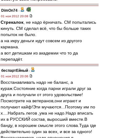
DimOn74
-
01 ноя 2012 20:08
Стрекалок
, не надо ёрничать. СМ попытались
кинуть. СМ сделал всё, что бы больше таких
попыток не было.
а на икру деньги идут совсем из другого
кармана.
а вот детишкам из академии что то да
перепадёт.
беспартЕйный
-
01 ноя 2012 20:06
Восстанавливать надо не баланс, а
кураж.Состояние когда парни играли друг за
друга и получали от этого удовольствие!
Посмотрите на ветеранов,они играют и
получают кайф!Эти мучаются...Поэтому им по
х....Набрать легов ,ума не надо.Надо вписать
их в РУССКИЙ состав, выросший вместе.В
банду, в хорошем смысле этого слова.Туда где
действительно один за всех, и все за одного!
Восстанавливать надо отношения в