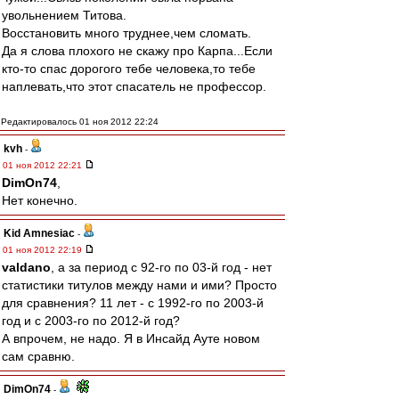
увольнением Титова.
Восстановить много труднее,чем сломать.
Да я слова плохого не скажу про Карпа...Если
кто-то спас дорогого тебе человека,то тебе
наплевать,что этот спасатель не профессор.
Редактировалось 01 ноя 2012 22:24
kvh
-
01 ноя 2012 22:21
DimOn74
,
Нет конечно.
Kid Amnesiac
-
01 ноя 2012 22:19
valdano
, а за период с 92-го по 03-й год - нет
статистики титулов между нами и ими? Просто
для сравнения? 11 лет - с 1992-го по 2003-й
год и с 2003-го по 2012-й год?
А впрочем, не надо. Я в Инсайд Ауте новом
сам сравню.
DimOn74
-