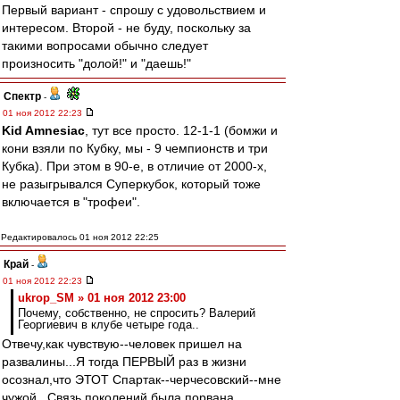
Первый вариант - спрошу с удовольствием и
интересом. Второй - не буду, поскольку за
такими вопросами обычно следует
произносить "долой!" и "даешь!"
Спектр
-
01 ноя 2012 22:23
Kid Amnesiac
, тут все просто. 12-1-1 (бомжи и
кони взяли по Кубку, мы - 9 чемпионств и три
Кубка). При этом в 90-е, в отличие от 2000-х,
не разыгрывался Суперкубок, который тоже
включается в "трофеи".
Редактировалось 01 ноя 2012 22:25
Край
-
01 ноя 2012 22:23
ukrop_SM » 01 ноя 2012 23:00
Почему, собственно, не спросить? Валерий
Георгиевич в клубе четыре года..
Отвечу,как чувствую--человек пришел на
развалины...Я тогда ПЕРВЫЙ раз в жизни
осознал,что ЭТОТ Спартак--черчесовский--мне
чужой...Связь поколений была порвана