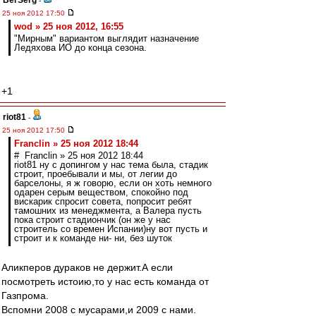
BerSerg
-
25 ноя 2012 17:50
wod » 25 ноя 2012, 16:55
"Мирным" вариантом выглядит назначение
Ледяхова ИО до конца сезона.
+1
riot81
-
25 ноя 2012 17:50
Franclin » 25 ноя 2012 18:44
# Franclin » 25 ноя 2012 18:44
riot81 ну с допингом у нас тема была, стадик
строит, проебывали и мы, от легии до
барселоны, я ж говорю, если он хоть немного
одарен серым веществом, спокойно под
вискарик спросит совета, попросит ребят
тамошних из менеджмента, а Валера пусть
пока строит стадиончик (он же у нас
строитель со времен Испании)ну вот пусть и
строит и к команде ни- ни, без шуток
Аликперов дураков не держит.А если
посмотреть истоию,то у нас есть команда от
Газпрома.
Вспомни 2008 с мусарами,и 2009 с нами.