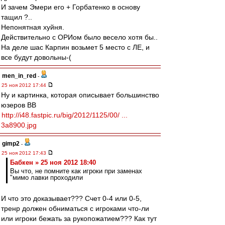
И зачем Эмери его + Горбатенко в основу
тащил ?..
Непонятная хуйня.
Действительно с ОРИом было весело хотя бы..
На деле шас Карпин возьмет 5 место с ЛЕ, и
все будут довольны-(
men_in_red
-
25 ноя 2012 17:44
Ну и картинка, которая описывает большинство
юзеров ВВ
http://i48.fastpic.ru/big/2012/1125/00/ ...
3a8900.jpg
gimp2
-
25 ноя 2012 17:43
Бабкен » 25 ноя 2012 18:40
Вы что, не помните как игроки при заменах
"мимо лавки проходили
И что это доказывает??? Счет 0-4 или 0-5,
тренр должен обниматься с игроками что-ли
или игроки бежать за рукопожатием??? Как тут