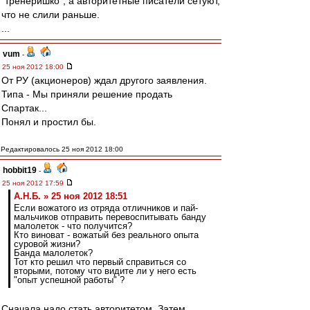
"тренеришко", а авторитетные писатели сетуют,
что не слили раньше.
...
vum
-
25 ноя 2012 18:00
От РУ (акционеров) ждал другого заявления.
Типа - Мы приняли решение продать
Спартак...
Понял и простил бы.
Редактировалось 25 ноя 2012 18:00
hobbit19
-
25 ноя 2012 17:59
А.Н.Б. » 25 ноя 2012 18:51
Если вожатого из отряда отличников и пай-
мальчиков отправить перевоспитывать банду
малолеток - что получится?
Кто виноват - вожатый без реального опыта
суровой жизни?
Банда малолеток?
Тот кто решил что первый справиться со
вторыми, потому что видите ли у него есть
"опыт успешной работы" ?
Сначала надо стать авторитетом. Затем