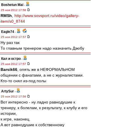
Boshetun Mai
-
25 ноя 2012 17:58
RMSh
,
http://www.sovsport.ru/video/gallery-
item/s0_8744
Eagle74
-
25 ноя 2012 17:57
Ну раз так
То главным тренером надо назначить Дзюбу
Кал и остро
-
25 ноя 2012 17:57
Barsik66
, опять же в НЕФОРМАЛЬНОМ
общении с фанатами, а не с журналистами.
Кто-то снял из-под полы
ArtySur
-
25 ноя 2012 17:56
Вот интересно - ну ладно равнодушие к
тренеру, к болелам, к результату, к клубу и его
истории,
к игре, наконец.
А вот равнодушие к собственному