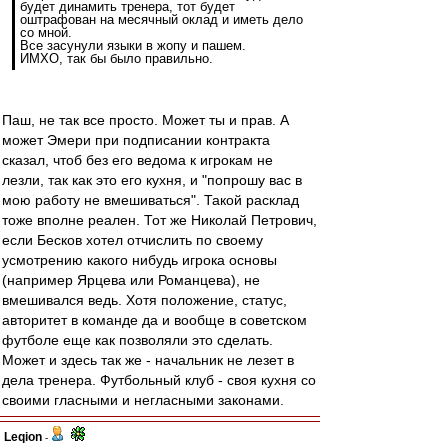
будет динамить тренера, тот будет
оштрафован на месячный оклад и иметь дело
со мной.
Все засунули языки в жопу и пашем.
ИМХО, так бы было правильно.
Паш, не так все просто. Может ты и прав. А
может Эмери при подписании контракта
сказал, чтоб без его ведома к игрокам не
лезли, так как это его кухня, и "попрошу вас в
мою работу не вмешиваться". Такой расклад
тоже вполне реален. Тот же Николай Петрович,
если Бесков хотел отчислить по своему
усмотрению какого нибудь игрока основы
(например Ярцева или Романцева), не
вмешивался ведь. Хотя положение, статус,
авторитет в команде да и вообще в советском
футболе еще как позволяли это сделать.
Может и здесь так же - начальник не лезет в
дела тренера. Футбольный клуб - своя кухня со
своими гласными и негласными законами.
Leqion
-