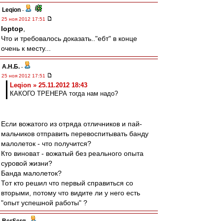
Leqion
-
25 ноя 2012 17:51
loptop
,
Что и требовалось доказать.."ебт" в конце
очень к месту...
А.Н.Б.
-
25 ноя 2012 17:51
Leqion » 25.11.2012 18:43
КАКОГО ТРЕНЕРА тогда нам надо?
Если вожатого из отряда отличников и пай-
мальчиков отправить перевоспитывать банду
малолеток - что получится?
Кто виноват - вожатый без реального опыта
суровой жизни?
Банда малолеток?
Тот кто решил что первый справиться со
вторыми, потому что видите ли у него есть
"опыт успешной работы" ?