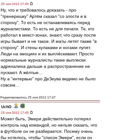
25 ноя 2012 17:45
Ну, что и требовалось доказать - про
"тренеришку" Артём сказал "со злости и в
сторону". То есть не останавливаясь перед
журналистами. То есть не для печати. Те, кто
работал в микст-зонах, знают, что сразу после
игры бывает и не такое. И маты летят также "в
сторону". И стены кулаками и ногами лупят.
Люди на эмоциях и их выплёскивают. Просто
нормальные журналисты такие выплески
адреналина дальше а распространение не
пускают. А жёлтые...
Ну а "интервью" про ДеЗеува видимо не было
совсем...
Редактировалось 25 ноя 2012 17:47
UchO
-
25 ноя 2012 17:45
Может быть, Эмери действительно потерял
контроль над командой, но нельзя сказать, что
в футболе он не разбирается. Посему очень
бы хотелось, чтобы "список Эмери", если он