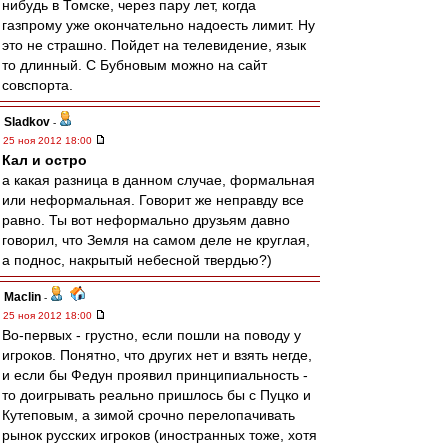
нибудь в Томске, через пару лет, когда
газпрому уже окончательно надоесть лимит. Ну
это не страшно. Пойдет на телевидение, язык
то длинный. С Бубновым можно на сайт
совспорта.
Sladkov
-
25 ноя 2012 18:00
Кал и остро
а какая разница в данном случае, формальная
или неформальная. Говорит же неправду все
равно. Ты вот неформально друзьям давно
говорил, что Земля на самом деле не круглая,
а поднос, накрытый небесной твердью?)
Maclin
-
25 ноя 2012 18:00
Во-первых - грустно, если пошли на поводу у
игроков. Понятно, что других нет и взять негде,
и если бы Федун проявил принципиальность -
то доигрывать реально пришлось бы с Пуцко и
Кутеповым, а зимой срочно перелопачивать
рынок русских игроков (иностранных тоже, хотя