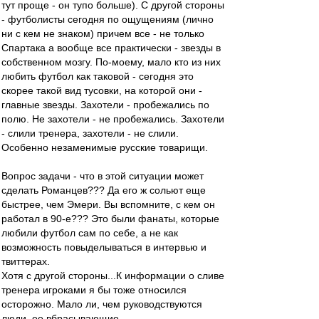
тут проще - он тупо больше). С другой стороны
- футболисты сегодня по ощущениям (лично
ни с кем не знаком) причем все - не только
Спартака а вообще все практически - звезды в
собственном мозгу. По-моему, мало кто из них
любить футбол как таковой - сегодня это
скорее такой вид тусовки, на которой они -
главные звезды. Захотели - пробежались по
полю. Не захотели - не пробежались. Захотели
- слили тренера, захотели - не слили.
Особенно незаменимые русские товарищи.
Вопрос задачи - что в этой ситуации может
сделать Романцев??? Да его ж сольют еще
быстрее, чем Эмери. Вы вспомните, с кем он
работал в 90-е??? Это были фанаты, которые
любили футбол сам по себе, а не как
возможность повыделываться в интервью и
твиттерах.
Хотя с другой стороны...К информации о сливе
тренера игроками я бы тоже относился
осторожно. Мало ли, чем руководствуются
люди, ее вбрасывающие...