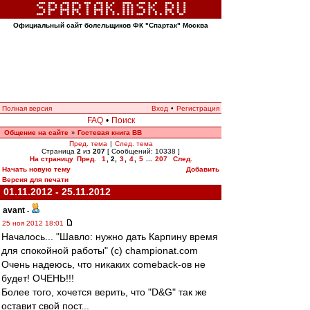
Официальный сайт болельщиков ФК "Спартак" Москва
Полная версия
Вход
•
Регистрация
FAQ
•
Поиск
Общение на сайте
Гостевая книга ВВ
»
Пред. тема
|
След. тема
Страница
2
из
207
[ Сообщений: 10338 ]
На страницу
Пред.
1
,
2
,
3
,
4
,
5
...
207
След.
Начать новую тему
Добавить
Версия для печати
01.11.2012 - 25.11.2012
avant
-
25 ноя 2012 18:01
Началось... "Шавло: нужно дать Карпину время
для спокойной работы" (с) сhampionat.com
Очень надеюсь, что никаких comeback-ов не
будет! ОЧЕНЬ!!!
Более того, хочется верить, что "D&G" так же
оставит свой пост...