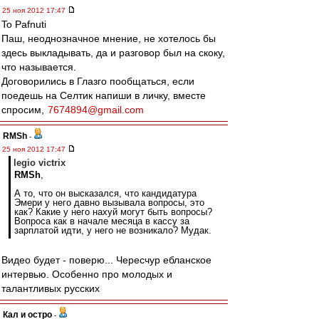
25 ноя 2012 17:47
To Pafnuti
Паш, неоднозначное мнение, не хотелось бы
здесь выкладывать, да и разговор был на скоку,
что называется.
Договорились в Глазго пообщаться, если
поедешь на Селтик напиши в личку, вместе
спросим,
7674894@gmail.com
RMSh
-
25 ноя 2012 17:47
legio victrix
RMSh
,
А то, что он высказался, что кандидатура
Эмери у него давно вызывала вопросы, это
как? Какие у него нахуй могут быть вопросы?
Вопроса как в начале месяца в кассу за
зарплатой идти, у него не возникало? Мудак.
Видео будет - поверю... Чересчур ебланское
интервью. Особенно про молодых и
талантливых русских
Кал и остро
-