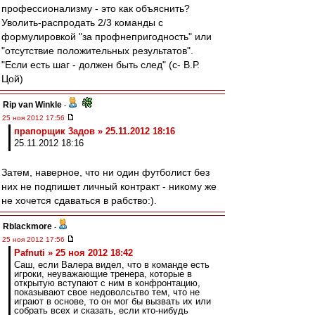
профессионализму - это как объяснить?
Уволить-распродать 2/3 команды с
формулировкой "за профнепригодность" или
"отсутствие положительных результатов".
"Если есть шаг - должен быть след" (с- В.Р.
Цой)
Rip van Winkle
-
25 ноя 2012 17:56
прапорщик 3адoв » 25.11.2012 18:16
25.11.2012 18:16
Затем, наверное, что ни один футболист без
них не подпишет личный контракт - никому же
не хочется сдаваться в рабство:).
Rblackmore
-
25 ноя 2012 17:56
Pafnuti » 25 ноя 2012 18:42
Саш, если Валера видел, что в команде есть
игроки, неуважающие тренера, которые в
открытую вступают с ним в конфронтацию,
показывают свое недоволсьтво тем, что не
играют в основе, то он мог бы вызвать их или
собрать всех и сказать, если кто-нибудь