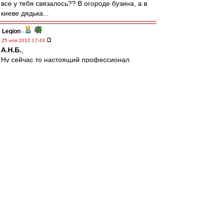
все у тебя связалось?? В огороде бузина, а в
киеве дядька...
Leqion
-
25 ноя 2012 17:43
А.Н.Б.
,
Ну сейчас то настоящий профессионал
придет?
А то так вообще не пойму...КАКОГО ТРЕНЕРА
тогда нам надо?
svk2
-
25 ноя 2012 17:43
Sharkыч, Таких примеров в истории не
встречал... Но ведь можно было бы обойтись
малой кровью: Федуну достаточно было
поставить положительную визу
на"расстрельном списке Эмери". В итоге,
имеем очередной пиздеж политрука про
всецелое доверие Эмери и дальнейший слив
игрочишек неугодного им коуча...
остров крым
-