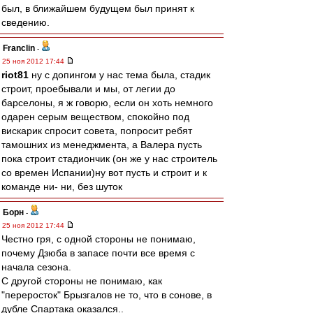
был, в ближайшем будущем был принят к
сведению.
Franclin
-
25 ноя 2012 17:44
riot81
ну с допингом у нас тема была, стадик
строит, проебывали и мы, от легии до
барселоны, я ж говорю, если он хоть немного
одарен серым веществом, спокойно под
вискарик спросит совета, попросит ребят
тамошних из менеджмента, а Валера пусть
пока строит стадиончик (он же у нас строитель
со времен Испании)ну вот пусть и строит и к
команде ни- ни, без шуток
Борн
-
25 ноя 2012 17:44
Честно гря, с одной стороны не понимаю,
почему Дзюба в запасе почти все время с
начала сезона.
С другой стороны не понимаю, как
"переросток" Брызгалов не то, что в сонове, в
дубле Спартака оказался..