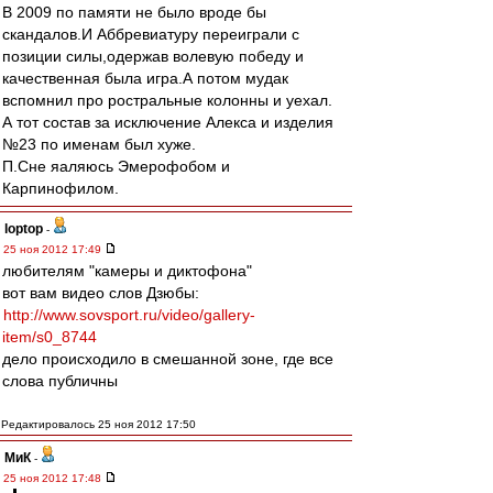
В 2009 по памяти не было вроде бы
скандалов.И Аббревиатуру переиграли с
позиции силы,одержав волевую победу и
качественная была игра.А потом мудак
вспомнил про ростральные колонны и уехал.
А тот состав за исключение Алекса и изделия
№23 по именам был хуже.
П.Сне яаляюсь Эмерофобом и
Карпинофилом.
loptop
-
25 ноя 2012 17:49
любителям "камеры и диктофона"
вот вам видео слов Дзюбы:
http://www.sovsport.ru/video/gallery-
item/s0_8744
дело происходило в смешанной зоне, где все
слова публичны
Редактировалось 25 ноя 2012 17:50
МиК
-
25 ноя 2012 17:48