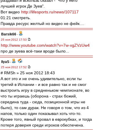
раздавал и вскользь сказал - "Что у него
лучшей игрок Де Зуев".
Вот видео
http://lifesports.ru/news/107117
01:21 смотреть.
Правда ресурс желтый но видео не фейк....
Barsik66
-
25 ноя 2012 17:53
http://www.youtube.com/watch?v=7w-xgZVzUw4
про де зуева всё-таки вроде было...
IlyaS
-
25 ноя 2012 17:52
# RMSh » 25 ноя 2012 18:43
А вот это и не очень удивительно, если ты
третий в Испании - и все равно так и не смог
выстроить игру в средненьком чемпионате, во
что ты играешь (оборона - страх божий,
середина туда - сюда, позиционной игры не
было), то сам дурак. Не говоря о том, что из 4
напов, только один показывал хоть что-то.
Кроме того, явный провал в еврокубках, и тогда
потеря доверия среди игроков обеспечена.