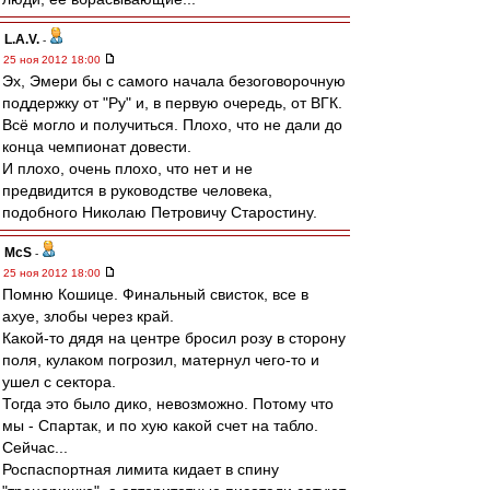
L.А.V.
-
25 ноя 2012 18:00
Эх, Эмери бы с самого начала безоговорочную
поддержку от "Ру" и, в первую очередь, от ВГК.
Всё могло и получиться. Плохо, что не дали до
конца чемпионат довести.
И плохо, очень плохо, что нет и не
предвидится в руководстве человека,
подобного Николаю Петровичу Старостину.
McS
-
25 ноя 2012 18:00
Помню Кошице. Финальный свисток, все в
ахуе, злобы через край.
Какой-то дядя на центре бросил розу в сторону
поля, кулаком погрозил, матернул чего-то и
ушел с сектора.
Тогда это было дико, невозможно. Потому что
мы - Спартак, и по хую какой счет на табло.
Сейчас...
Роспаспортная лимита кидает в спину