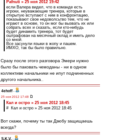
Pafnuti » 25 ноя 2012 19:42
если Валера видел, что в команде есть
игроки, неуважающие тренера, которые в
открытую вступают с ним в конфронтацию,
показывают свое недоволсьтво тем, что не
играют в основе, то он мог бы вызвать их или
собрать всех и сказать, если кто-нибудь
будет динамить тренера, тот будет
оштрафован на месячный оклад и иметь дело
со мной.
Все засунули языки в жопу и пашем.
ИМХО, так бы было правильно.
Сразу после этого разговора Эмери нужно
было бы паковать чемоданы - ни в одном
коллективе начальники не ипут подчиненных
другого начальника..
4ehoff
-
25 ноя 2012 17:48
Кал и остро » 25 ноя 2012 18:45
# Кал и остро » 25 ноя 2012 18:45
Вот скажи, почему ты так Дзюбу защищаешь
всегда?
S.K.V.
-