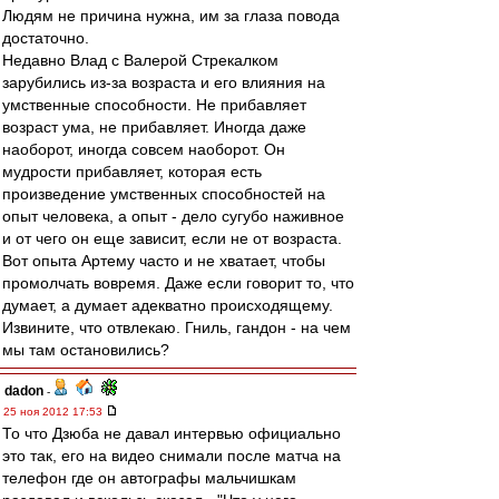
Людям не причина нужна, им за глаза повода
достаточно.
Недавно Влад с Валерой Стрекалком
зарубились из-за возраста и его влияния на
умственные способности. Не прибавляет
возраст ума, не прибавляет. Иногда даже
наоборот, иногда совсем наоборот. Он
мудрости прибавляет, которая есть
произведение умственных способностей на
опыт человека, а опыт - дело сугубо наживное
и от чего он еще зависит, если не от возраста.
Вот опыта Артему часто и не хватает, чтобы
промолчать вовремя. Даже если говорит то, что
думает, а думает адекватно происходящему.
Извините, что отвлекаю. Гниль, гандон - на чем
мы там остановились?
dadon
-
25 ноя 2012 17:53
То что Дзюба не давал интервью официально
это так, его на видео снимали после матча на
телефон где он автографы мальчишкам