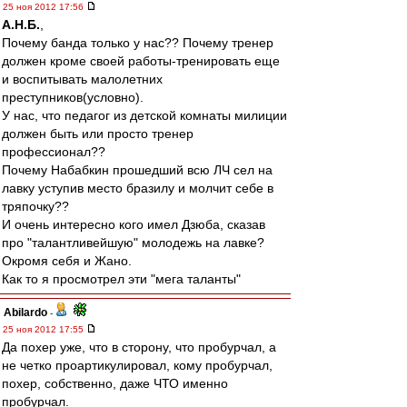
25 ноя 2012 17:56
А.Н.Б.
,
Почему банда только у нас?? Почему тренер
должен кроме своей работы-тренировать еще
и воспитывать малолетних
преступников(условно).
У нас, что педагог из детской комнаты милиции
должен быть или просто тренер
профессионал??
Почему Набабкин прошедший всю ЛЧ сел на
лавку уступив место бразилу и молчит себе в
тряпочку??
И очень интересно кого имел Дзюба, сказав
про "талантливейшую" молодежь на лавке?
Окромя себя и Жано.
Как то я просмотрел эти "мега таланты"
Abilardo
-
25 ноя 2012 17:55
Да похер уже, что в сторону, что пробурчал, а
не четко проартикулировал, кому пробурчал,
похер, собственно, даже ЧТО именно
пробурчал.