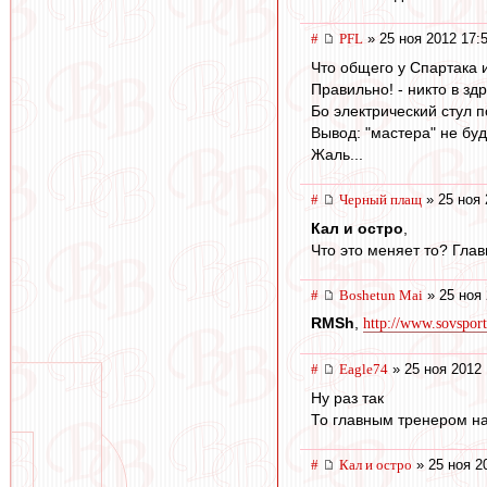
#
PFL
» 25 ноя 2012 17:
Что общего у Спартака 
Правильно! - никто в зд
Бо электрический стул 
Вывод: "мастера" не буд
Жаль...
#
Черный плащ
» 25 ноя 
Кал и остро
,
Что это меняет то? Глав
#
Boshetun Mai
» 25 ноя 
RMSh
,
http://www.sovsport
#
Eagle74
» 25 ноя 2012 
Ну раз так
То главным тренером н
#
Кал и остро
» 25 ноя 2