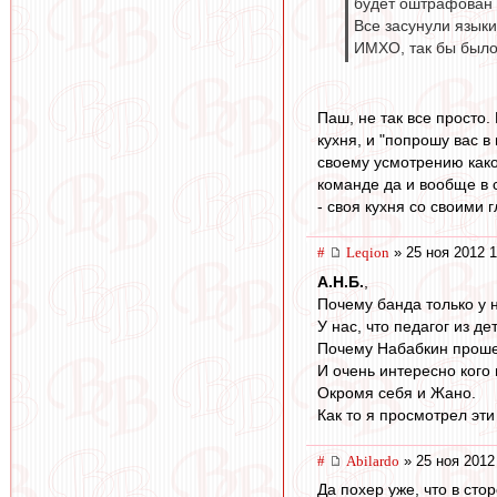
будет оштрафован 
Все засунули языки
ИМХО, так бы было
Паш, не так все просто.
кухня, и "попрошу вас в
своему усмотрению како
команде да и вообще в с
- своя кухня со своими
#
Leqion
» 25 ноя 2012 1
А.Н.Б.
,
Почему банда только у 
У нас, что педагог из 
Почему Набабкин прошед
И очень интересно кого
Окромя себя и Жано.
Как то я просмотрел эти
#
Abilardo
» 25 ноя 2012
Да похер уже, что в сто