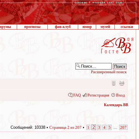
орумы
прогнозы
фан-клуб
юмор
музей
ссылки
Расширенный поиск
FAQ
Регистрация
Вход
Календарь ВВ
2
Сообщений: 10338 •
Страница
2
из
207
•
1
3
4
5
...
207