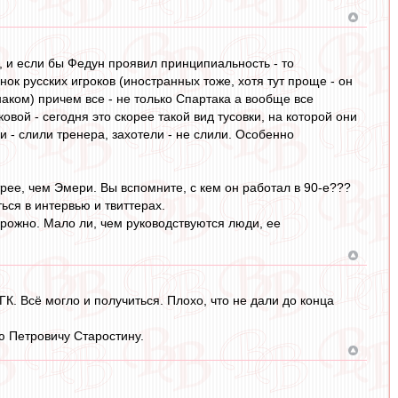
де, и если бы Федун проявил принципиальность - то
к русских игроков (иностранных тоже, хотя тут проще - он
аком) причем все - не только Спартака а вообще все
овой - сегодня это скорее такой вид тусовки, на которой они
и - слили тренера, захотели - не слили. Особенно
рее, чем Эмери. Вы вспомните, с кем он работал в 90-е???
ся в интервью и твиттерах.
орожно. Мало ли, чем руководствуются люди, ее
ГК. Всё могло и получиться. Плохо, что не дали до конца
аю Петровичу Старостину.