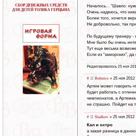
СБОР ДЕНЕЖНЫХ СРЕДСТВ
Началось... "Шавло: ну
ДЛЯ ДЕТЕЙ ТОЛИКА ГЕРЦЫНА
Очень надеюсь, что ник
Более того, хочется вери
Не добровольно, так при
По будущему тренеру - п
Мне было бы очень инте
Тут еще весьма возможе
Если из "заморских", да 
Редактировалось 25 ноя 201
#
Bohnice
» 25 ноя 2012 
Артем может говорить ч
будет работать с отли
чемпионатов, а Артемка 
не страшно. Пойдет на 
#
Sladkov
» 25 ноя 2012 
Кал и остро
а какая разница в данн