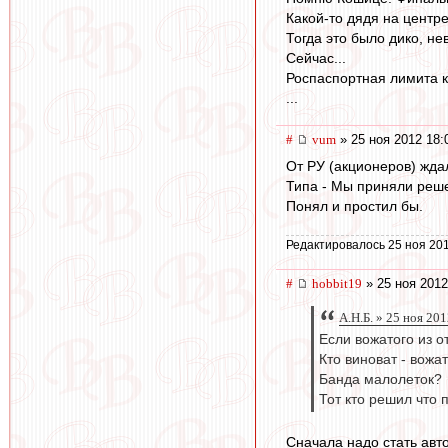
Какой-то дядя на центре
Тогда это было дико, не
Сейчас...
Роспаспортная лимита к
...
#
vum
» 25 ноя 2012 18:
От РУ (акционеров) жда
Типа - Мы приняли реше
Понял и простил бы.
Редактировалось 25 ноя 201
#
hobbit19
» 25 ноя 2012
А.Н.Б. » 25 ноя 20
Если вожатого из о
Кто виноват - вожа
Банда малолеток?
Тот кто решил что 
Сначала надо стать авто