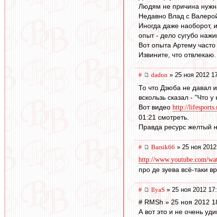
Людям не причина нужна
Недавно Влад с Валерой
Иногда даже наоборот, 
опыт - дело сугубо нажи
Вот опыта Артему часто 
Извините, что отвлекаю.
#
dadon
» 25 ноя 2012 1
То что Дзюба не давал 
вскользь сказал - "Что у
Вот видео
http://lifesport
01:21 смотреть.
Правда ресурс желтый но
#
Barsik66
» 25 ноя 2012
http://www.youtube.com/
про де зуева всё-таки вр
#
IlyaS
» 25 ноя 2012 17
# RMSh » 25 ноя 2012 1
А вот это и не очень уд