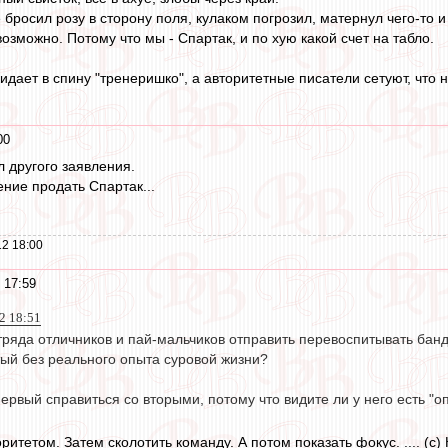
 бросил розу в сторону поля, кулаком погрозил, матернул чего-то и
возможно. Потому что мы - Спартак, и по хую какой счет на табло.
идает в спину "тренеришко", а авторитетные писатели сетуют, что 
00
л другого заявления.
ние продать Спартак...
2 18:00
 17:59
12 18:51
тряда отличников и пай-мальчиков отправить перевоспитывать банд
тый без реального опыта суровой жизни?
первый справиться со вторыми, потому что видите ли у него есть "
ритетом. Затем сколотить команду. А потом показать фокус. .... (c