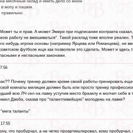
на месячный оклад и иметь дело со мной.
 в жопу и пашем.
 правильно.
 Может ты и прав. А может Эмери при подписании контракта сказал, ч
 мою работу не вмешиваться". Такой расклад тоже вполне реален. 
го нибудь игрока основы (например Ярцева или Романцева), не вме
оветском футболе еще как позволяли это сделать. Может и здесь т
 гласными и негласными законами.
7:56
нас?? Почему тренер должен кроме своей работы-тренировать еще 
детской комнаты милиции должен быть или просто тренер професси
ший всю ЛЧ сел на лавку уступив место бразилу и молчит себе в 
 имел Дзюба, сказав про "талантливейшую" молодежь на лавке?
 "мега таланты"
 17:55
рону, что пробурчал, а не четко проартикулировал, кому пробурчал