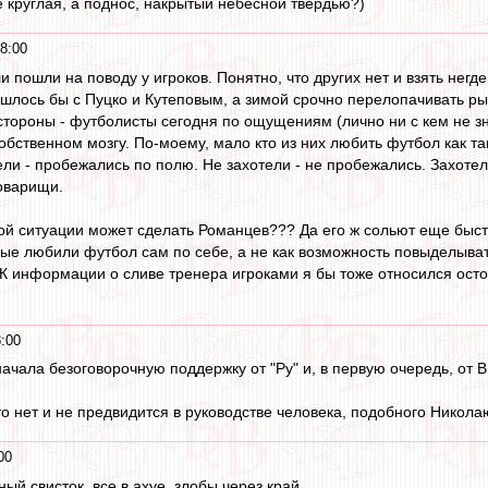
 круглая, а поднос, накрытый небесной твердью?)
8:00
ли пошли на поводу у игроков. Понятно, что других нет и взять нег
шлось бы с Пуцко и Кутеповым, а зимой срочно перелопачивать рыно
 стороны - футболисты сегодня по ощущениям (лично ни с кем не зн
собственном мозгу. По-моему, мало кто из них любить футбол как так
ели - пробежались по полю. Не захотели - не пробежались. Захотел
оварищи.
этой ситуации может сделать Романцев??? Да его ж сольют еще быст
ые любили футбол сам по себе, а не как возможность повыделывать
..К информации о сливе тренера игроками я бы тоже относился ост
:00
ачала безоговорочную поддержку от "Ру" и, в первую очередь, от В
то нет и не предвидится в руководстве человека, подобного Никол
00
й свисток, все в ахуе, злобы через край.