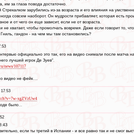
, им за глаза повода достаточно.
 Стрекалком зарубились из-за возраста и его влияния на умственн
иногда совсем наоборот. Он мудрости прибавляет, которая есть пр
вное и от чего он еще зависит, если не от возраста.
и не хватает, чтобы промолчать вовремя. Даже если говорит то, чт
 Гниль, гандон - на чем мы там остановились?
7:53
интервью официально это так, его на видео снимали после матча 
 него лучшей игрок Де Зуев".
s.ru/news/107117
 видео не фейк....
 17:53
watch?v=7w-xgZVzUw4
оде было...
:52
8:43
ивительно, если ты третий в Испании - и все равно так и не смог вы