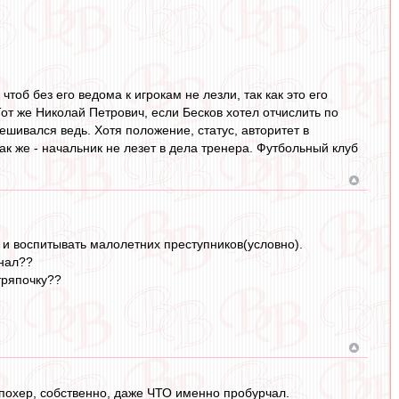
тоб без его ведома к игрокам не лезли, так как это его
Тот же Николай Петрович, если Бесков хотел отчислить по
шивался ведь. Хотя положение, статус, авторитет в
ак же - начальник не лезет в дела тренера. Футбольный клуб
и воспитывать малолетних преступников(условно).
онал??
тряпочку??
, похер, собственно, даже ЧТО именно пробурчал.