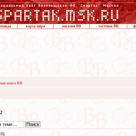
оманда
карта мира
магазин ВВ
гостевая ВВ
ф
вая книга ВВ
12
:01