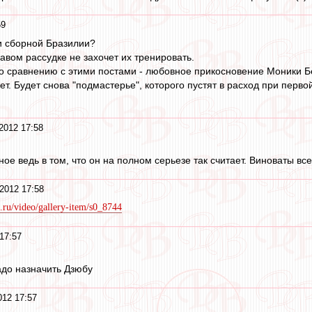
59
и сборной Бразилии?
равом рассудке не захочет их тренировать.
по сравнению с этими постами - любовное прикосновение Моники Б
ет. Будет снова "подмастерье", которого пустят в расход при перво
2012 17:58
ное ведь в том, что он на полном серьезе так считает. Виноваты все
2012 17:58
.ru/video/gallery-item/s0_8744
17:57
адо назначить Дзюбу
012 17:57