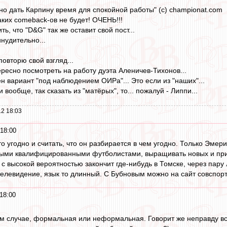
жно дать Карпину время для спокойной работы" (с) сhampionat.com
аких comeback-ов не будет! ОЧЕНЬ!!!
ть, что "D&G" так же оставит свой пост...
нудительно...
овторю свой взгляд...
ресно посмотреть на работу дуэта Аленичев-Тихонов...
н вариант "под наблюдением ОИРа"... Это если из "наших"...
и вообще, так сказать из "матёрых", то... пожалуй - Липпи...
2 18:03
18:00
то угодно и считать, что он разбирается в чем угодно. Только Эме
чными квалифицированными футболистами, выращивать новых и при
с высокой вероятностью закончит где-нибудь в Томске, через пару л
телевидение, язык то длинный. С Бубновым можно на сайт совспорт
18:00
ом случае, формальная или неформальная. Говорит же неправду вс