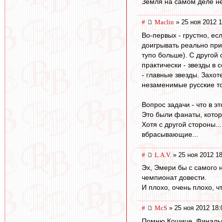
Земля на самом деле не
#
Maclin
» 25 ноя 2012 1
Во-первых - грустно, ес
доигрывать реально при
тупо больше). С другой
практически - звезды в 
- главные звезды. Захот
незаменимые русские т
Вопрос задачи - что в 
Это были фанаты, котор
Хотя с другой стороны.
вбрасывающие...
#
L.А.V.
» 25 ноя 2012 18
Эх, Эмери бы с самого н
чемпионат довести.
И плохо, очень плохо, ч
#
McS
» 25 ноя 2012 18:
Помню Кошице. Финальны