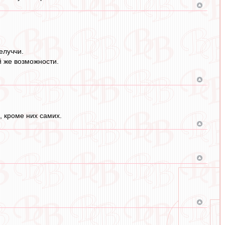
елуччи.
й же возможности.
, кроме них самих.