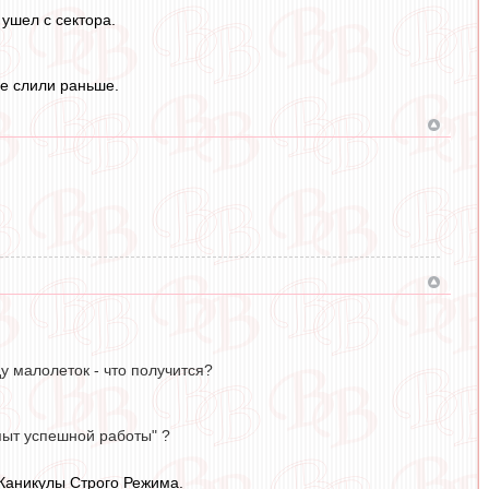
 ушел с сектора.
не слили раньше.
у малолеток - что получится?
опыт успешной работы" ?
) Каникулы Строго Режима.