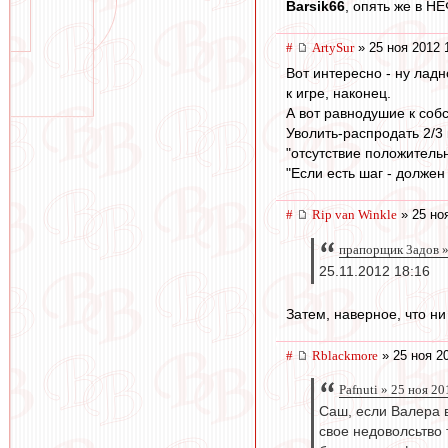
Barsik66
, опять же в 
#
ArtySur
» 25 ноя 2012 
Вот интересно - ну ладно
к игре, наконец.
А вот равнодушие к соб
Уволить-распродать 2/3
"отсутствие положительн
"Если есть шаг - должен 
#
Rip van Winkle
» 25 но
прапорщик 3адoв »
25.11.2012 18:16
Затем, наверное, что ни
#
Rblackmore
» 25 ноя 2
Pafnuti » 25 ноя 2
Саш, если Валера 
свое недоволсьтво 