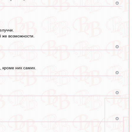
елуччи.
й же возможности.
, кроме них самих.