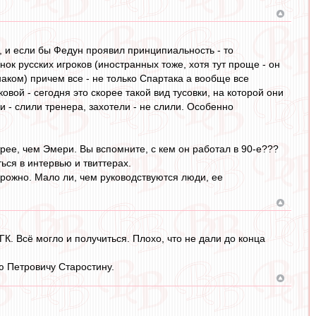
де, и если бы Федун проявил принципиальность - то
к русских игроков (иностранных тоже, хотя тут проще - он
аком) причем все - не только Спартака а вообще все
овой - сегодня это скорее такой вид тусовки, на которой они
и - слили тренера, захотели - не слили. Особенно
рее, чем Эмери. Вы вспомните, с кем он работал в 90-е???
ся в интервью и твиттерах.
орожно. Мало ли, чем руководствуются люди, ее
ГК. Всё могло и получиться. Плохо, что не дали до конца
аю Петровичу Старостину.