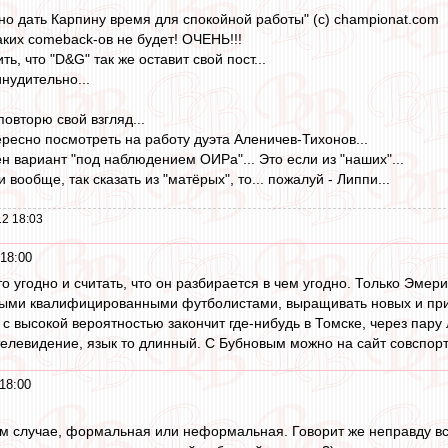
жно дать Карпину время для спокойной работы" (с) сhampionat.com
аких comeback-ов не будет! ОЧЕНЬ!!!
ть, что "D&G" так же оставит свой пост...
нудительно...
овторю свой взгляд...
ресно посмотреть на работу дуэта Аленичев-Тихонов...
н вариант "под наблюдением ОИРа"... Это если из "наших"...
и вообще, так сказать из "матёрых", то... пожалуй - Липпи...
2 18:03
18:00
то угодно и считать, что он разбирается в чем угодно. Только Эме
чными квалифицированными футболистами, выращивать новых и при
с высокой вероятностью закончит где-нибудь в Томске, через пару л
телевидение, язык то длинный. С Бубновым можно на сайт совспорт
18:00
ом случае, формальная или неформальная. Говорит же неправду вс