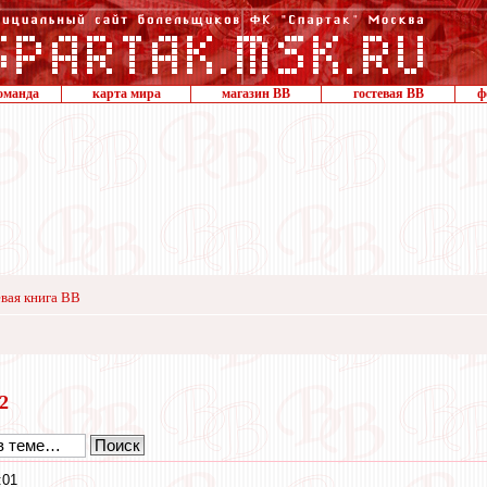
оманда
карта мира
магазин ВВ
гостевая ВВ
ф
вая книга ВВ
12
:01