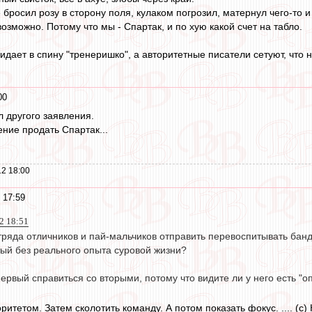
 бросил розу в сторону поля, кулаком погрозил, матернул чего-то и
возможно. Потому что мы - Спартак, и по хую какой счет на табло.
идает в спину "тренеришко", а авторитетные писатели сетуют, что 
00
л другого заявления.
ние продать Спартак...
2 18:00
 17:59
12 18:51
тряда отличников и пай-мальчиков отправить перевоспитывать банд
тый без реального опыта суровой жизни?
первый справиться со вторыми, потому что видите ли у него есть "
ритетом. Затем сколотить команду. А потом показать фокус. .... (c