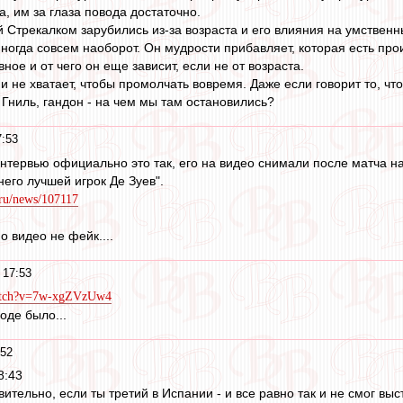
, им за глаза повода достаточно.
 Стрекалком зарубились из-за возраста и его влияния на умственн
иногда совсем наоборот. Он мудрости прибавляет, которая есть пр
вное и от чего он еще зависит, если не от возраста.
и не хватает, чтобы промолчать вовремя. Даже если говорит то, чт
 Гниль, гандон - на чем мы там остановились?
7:53
интервью официально это так, его на видео снимали после матча 
 него лучшей игрок Де Зуев".
s.ru/news/107117
 видео не фейк....
 17:53
watch?v=7w-xgZVzUw4
оде было...
:52
8:43
ивительно, если ты третий в Испании - и все равно так и не смог вы