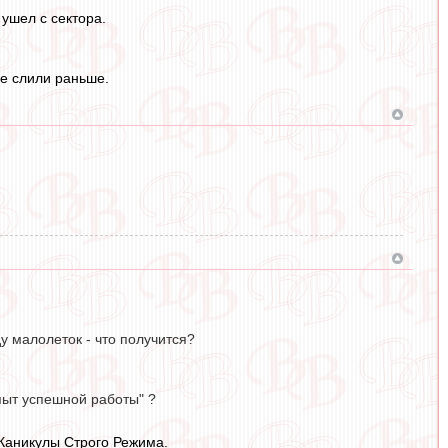
 ушел с сектора.
не слили раньше.
у малолеток - что получится?
опыт успешной работы" ?
) Каникулы Строго Режима.