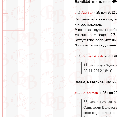
Barsik66
, опять же в 
#
ArtySur
» 25 ноя 2012 
Вот интересно - ну ладно
к игре, наконец.
А вот равнодушие к соб
Уволить-распродать 2/3
"отсутствие положительн
"Если есть шаг - должен 
#
Rip van Winkle
» 25 но
прапорщик 3адoв »
25.11.2012 18:16
Затем, наверное, что ни
#
Rblackmore
» 25 ноя 2
Pafnuti » 25 ноя 2
Саш, если Валера 
свое недоволсьтво 