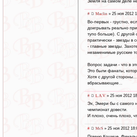
Земля на самом деле не
#
Maclin
» 25 ноя 2012 1
Во-первых - грустно, ес
доигрывать реально при
тупо больше). С другой
практически - звезды в 
- главные звезды. Захот
незаменимые русские т
Вопрос задачи - что в 
Это были фанаты, котор
Хотя с другой стороны.
вбрасывающие...
#
L.А.V.
» 25 ноя 2012 18
Эх, Эмери бы с самого н
чемпионат довести.
И плохо, очень плохо, ч
#
McS
» 25 ноя 2012 18:
Помню Кошице. Финальны