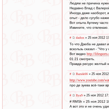
Людям не причина нужна
Недавно Влад с Валерой
Иногда даже наоборот, 
опыт - дело сугубо нажи
Вот опыта Артему часто 
Извините, что отвлекаю.
#
dadon
» 25 ноя 2012 1
То что Дзюба не давал 
вскользь сказал - "Что у
Вот видео
http://lifesport
01:21 смотреть.
Правда ресурс желтый но
#
Barsik66
» 25 ноя 2012
http://www.youtube.com/
про де зуева всё-таки вр
#
IlyaS
» 25 ноя 2012 17
# RMSh » 25 ноя 2012 1
А вот это и не очень уд