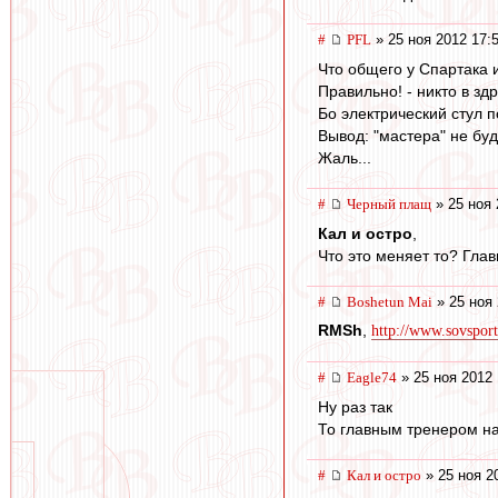
#
PFL
» 25 ноя 2012 17:
Что общего у Спартака 
Правильно! - никто в зд
Бо электрический стул 
Вывод: "мастера" не буд
Жаль...
#
Черный плащ
» 25 ноя 
Кал и остро
,
Что это меняет то? Глав
#
Boshetun Mai
» 25 ноя 
RMSh
,
http://www.sovsport
#
Eagle74
» 25 ноя 2012 
Ну раз так
То главным тренером н
#
Кал и остро
» 25 ноя 2