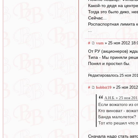
Какой-то дядя на центре
Тогда это было дико, не
Сейчас...
Роспаспортная лимита к
...
#
vum
» 25 ноя 2012 18:
От РУ (акционеров) жда
Типа - Мы приняли реше
Понял и простил бы.
Редактировалось 25 ноя 201
#
hobbit19
» 25 ноя 2012
А.Н.Б. » 25 ноя 20
Если вожатого из о
Кто виноват - вожа
Банда малолеток?
Тот кто решил что 
Сначала надо стать авто