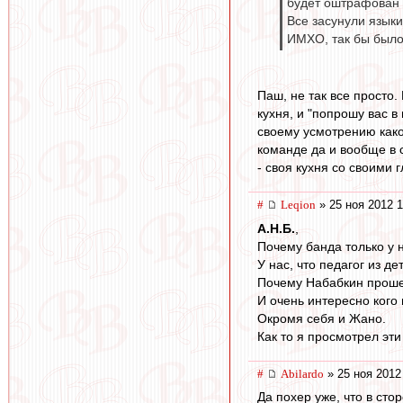
будет оштрафован 
Все засунули языки
ИМХО, так бы было
Паш, не так все просто.
кухня, и "попрошу вас в
своему усмотрению како
команде да и вообще в с
- своя кухня со своими
#
Leqion
» 25 ноя 2012 1
А.Н.Б.
,
Почему банда только у 
У нас, что педагог из 
Почему Набабкин прошед
И очень интересно кого
Окромя себя и Жано.
Как то я просмотрел эти
#
Abilardo
» 25 ноя 2012
Да похер уже, что в сто