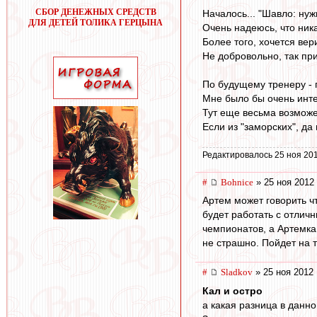
СБОР ДЕНЕЖНЫХ СРЕДСТВ
Началось... "Шавло: ну
ДЛЯ ДЕТЕЙ ТОЛИКА ГЕРЦЫНА
Очень надеюсь, что ник
Более того, хочется вери
Не добровольно, так при
По будущему тренеру - п
Мне было бы очень инте
Тут еще весьма возможе
Если из "заморских", да 
Редактировалось 25 ноя 201
#
Bohnice
» 25 ноя 2012 
Артем может говорить ч
будет работать с отли
чемпионатов, а Артемка 
не страшно. Пойдет на 
#
Sladkov
» 25 ноя 2012 
Кал и остро
а какая разница в данн