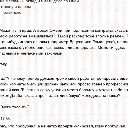
на месячный оклад и иметь дело со мной.
 в жопу и пашем.
 правильно.
 Может ты и прав. А может Эмери при подписании контракта сказал, ч
 мою работу не вмешиваться". Такой расклад тоже вполне реален. 
го нибудь игрока основы (например Ярцева или Романцева), не вме
оветском футболе еще как позволяли это сделать. Может и здесь т
 гласными и негласными законами.
7:56
нас?? Почему тренер должен кроме своей работы-тренировать еще 
детской комнаты милиции должен быть или просто тренер професси
ший всю ЛЧ сел на лавку уступив место бразилу и молчит себе в 
 имел Дзюба, сказав про "талантливейшую" молодежь на лавке?
 "мега таланты"
 17:55
рону, что пробурчал, а не четко проартикулировал, кому пробурчал