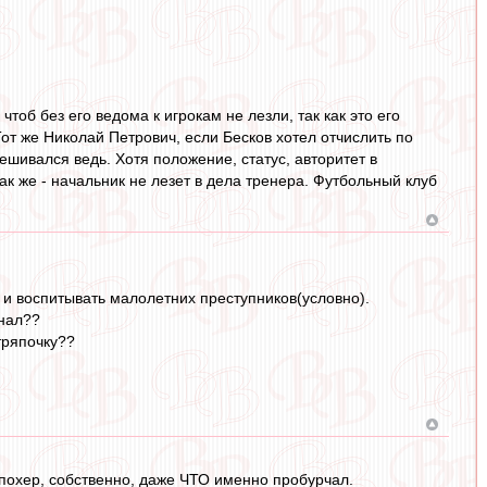
тоб без его ведома к игрокам не лезли, так как это его
Тот же Николай Петрович, если Бесков хотел отчислить по
шивался ведь. Хотя положение, статус, авторитет в
ак же - начальник не лезет в дела тренера. Футбольный клуб
и воспитывать малолетних преступников(условно).
онал??
тряпочку??
, похер, собственно, даже ЧТО именно пробурчал.