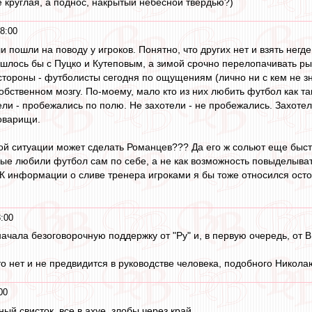
 круглая, а поднос, накрытый небесной твердью?)
8:00
ли пошли на поводу у игроков. Понятно, что других нет и взять нег
шлось бы с Пуцко и Кутеповым, а зимой срочно перелопачивать рыно
 стороны - футболисты сегодня по ощущениям (лично ни с кем не зн
собственном мозгу. По-моему, мало кто из них любить футбол как так
ели - пробежались по полю. Не захотели - не пробежались. Захотел
оварищи.
этой ситуации может сделать Романцев??? Да его ж сольют еще быст
ые любили футбол сам по себе, а не как возможность повыделывать
..К информации о сливе тренера игроками я бы тоже относился ост
:00
ачала безоговорочную поддержку от "Ру" и, в первую очередь, от В
то нет и не предвидится в руководстве человека, подобного Никол
00
й свисток, все в ахуе, злобы через край.