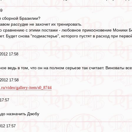
59
и сборной Бразилии?
равом рассудке не захочет их тренировать.
по сравнению с этими постами - любовное прикосновение Моники Б
ет. Будет снова "подмастерье", которого пустят в расход при перво
2012 17:58
ное ведь в том, что он на полном серьезе так считает. Виноваты все
2012 17:58
.ru/video/gallery-item/s0_8744
17:57
адо назначить Дзюбу
012 17:57