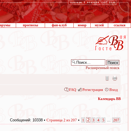
орумы
прогнозы
фан-клуб
юмор
музей
ссылки
Расширенный поиск
FAQ
Регистрация
Вход
Календарь ВВ
2
Сообщений: 10338 •
Страница
2
из
207
•
1
3
4
5
...
207