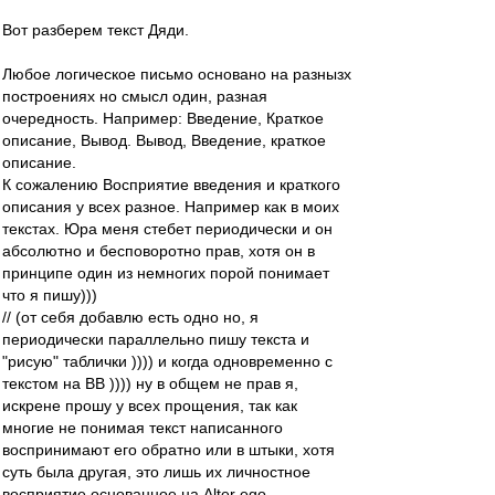
Вот разберем текст Дяди.
Любое логическое письмо основано на разнызх
построениях но смысл один, разная
очередность. Например: Введение, Краткое
описание, Вывод. Вывод, Введение, краткое
описание.
К сожалению Восприятие введения и краткого
описания у всех разное. Например как в моих
текстах. Юра меня стебет периодически и он
абсолютно и бесповоротно прав, хотя он в
принципе один из немногих порой понимает
что я пишу)))
// (от себя добавлю есть одно но, я
периодически параллельно пишу текста и
"рисую" таблички )))) и когда одновременно с
текстом на ВВ )))) ну в общем не прав я,
искрене прошу у всех прощения, так как
многие не понимая текст написанного
воспринимают его обратно или в штыки, хотя
суть была другая, это лишь их личностное
восприятие основанное на Alter ego