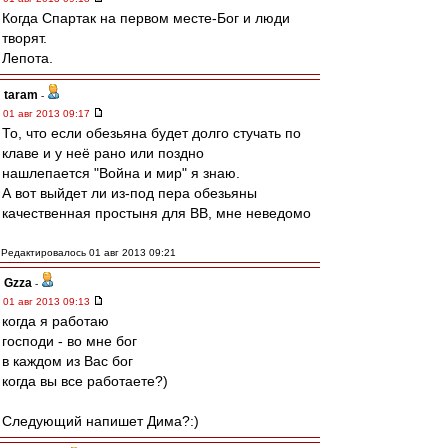
Когда Спартак на первом месте-Бог и люди
творят.
Лепота.
taram
-
01 авг 2013 09:17
То, что если обезьяна будет долго стучать по
клаве и у неё рано или поздно
нашлепается "Война и мир" я знаю.
А вот выйдет ли из-под пера обезьяны
качественная простыня для ВВ, мне неведомо
Редактировалось 01 авг 2013 09:21
Gzza
-
01 авг 2013 09:13
когда я работаю
господи - во мне бог
в каждом из Вас бог
когда вы все работаете?)
Следующий напишет Дима?:)