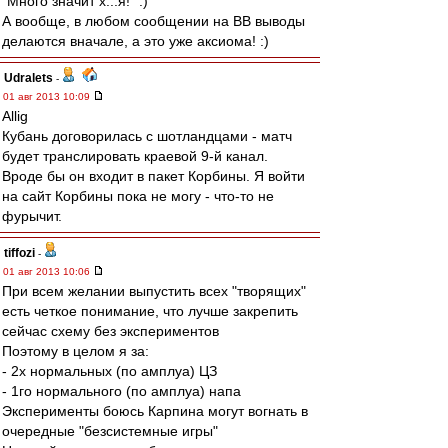
"Много значит х...я!" :)
А вообще, в любом сообщении на ВВ выводы
делаются вначале, а это уже аксиома! :)
Udralets
-
01 авг 2013 10:09
Allig
Кубань договорилась с шотландцами - матч
будет транслировать краевой 9-й канал.
Вроде бы он входит в пакет Корбины. Я войти
на сайт Корбины пока не могу - что-то не
фурычит.
tiffozi
-
01 авг 2013 10:06
При всем желании выпустить всех "творящих"
есть четкое понимание, что лучше закрепить
сейчас схему без экспериментов
Поэтому в целом я за:
- 2х нормальных (по амплуа) ЦЗ
- 1го нормального (по амплуа) напа
Эксперименты боюсь Карпина могут вогнать в
очередные "безсистемные игры"