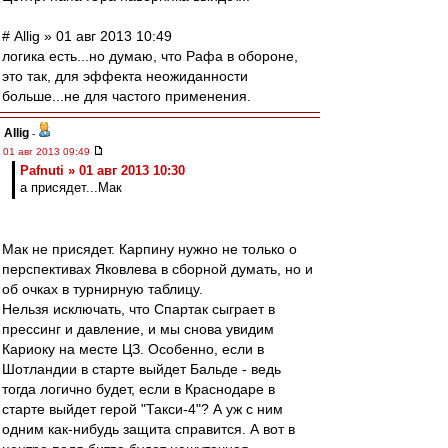
# Allig » 01 авг 2013 10:49
логика есть...но думаю, что Рафа в обороне,
это так, для эффекта неожиданности
больше...не для частого применения.
Allig
-
01 авг 2013 09:49
Pafnuti » 01 авг 2013 10:30
а присядет...Мак
Мак не присядет. Карпину нужно не только о
перспективах Яковлева в сборной думать, но и
об очках в турнирную таблицу.
Нельзя исключать, что Спартак сыграет в
прессинг и давление, и мы снова увидим
Кариоку на месте ЦЗ. Особенно, если в
Шотландии в старте выйдет Бальде - ведь
тогда логично будет, если в Краснодаре в
старте выйдет герой "Такси-4"? А уж с ним
одним как-нибудь защита справится. А вот в