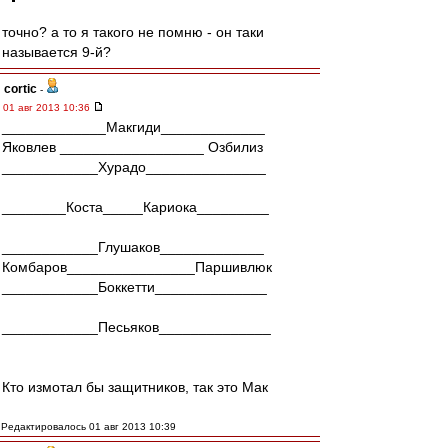
точно? а то я такого не помню - он таки
называется 9-й?
cortic
-
01 авг 2013 10:36
_____________Макгиди_____________
Яковлев __________________ Озбилиз
____________Хурадо_______________
________Коста_____Кариока_________
____________Глушаков_____________
Комбаров________________Паршивлюк
____________Боккетти______________
____________Песьяков______________
Кто измотал бы защитников, так это Мак
Редактировалось 01 авг 2013 10:39