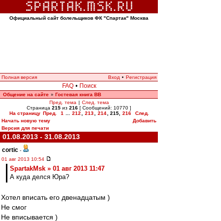
Официальный сайт болельщиков ФК "Спартак" Москва
Полная версия
Вход
•
Регистрация
FAQ
•
Поиск
Общение на сайте
Гостевая книга ВВ
»
Пред. тема
|
След. тема
Страница
215
из
216
[ Сообщений: 10770 ]
На страницу
Пред.
1
...
212
,
213
,
214
,
215
,
216
След.
Начать новую тему
Добавить
Версия для печати
01.08.2013 - 31.08.2013
cortic
-
01 авг 2013 10:54
SpartakMsk » 01 авг 2013 11:47
А куда делся Юра?
Хотел вписать его двенадцатым )
Не смог
Не вписывается )