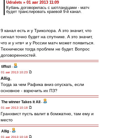
Udralets » 01 авг 2013 11:09
Кубань договорилась с шотландцами - матч
будет транслировать краевой 9-й канал.
9 канал есть и у Триколора. А это значит, что
сигнал точно будет на спутнике. А это значит,
что и у нтв+ и у России матч может появиться.
Технически тогда проблем не будет. Вопрос
договоренностей.
tiffozi
-
01 авг 2013 10:23
Allig
,
Тогда за чем Рафика вниз опускать, если
основное - взрючить их ПЗ?
The winner Takes it All
-
01 авг 2013 10:18
Гранхвист пусть валит в бомжатню, там ему и
место
Allig
-
01 авг 2013 10:18