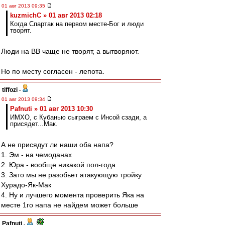
01 авг 2013 09:35
kuzmichC » 01 авг 2013 02:18
Когда Спартак на первом месте-Бог и люди
творят.
Люди на ВВ чаще не творят, а вытворяют.
Но по месту согласен - лепота.
tiffozi
-
01 авг 2013 09:34
Pafnuti » 01 авг 2013 10:30
ИМХО, с Кубанью сыграем с Инсой сзади, а
присядет...Мак.
А не присядут ли наши оба напа?
1. Эм - на чемоданах
2. Юра - вообще никакой пол-года
3. Зато мы не разобьет атакующую тройку
Хурадо-Як-Мак
4. Ну и лучшего момента проверить Яка на
месте 1го напа не найдем может больше
Pafnuti
-