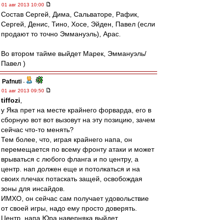
01 авг 2013 10:00
Состав Сергей, Дима, Сальваторе, Рафик,
Сергей, Денис, Тино, Хосе, Эйден, Павел (если
продают то точно Эммануэль), Арас.
Во втором тайме выйдет Марек, Эммануэль/
Павел )
Pafnuti
-
01 авг 2013 09:50
tiffozi
,
у Яка прет на месте крайнего форварда, его в
сборную вот вот вызовут на эту позицию, зачем
сейчас что-то менять?
Тем более, что, играя крайнего напа, он
перемещается по всему фронту атаки и может
врываться с любого фланга и по центру, а
центр. нап должен еще и потолкаться и на
своих плечах потаскать защей, освобождая
зоны для инсайдов.
ИМХО, он сейчас сам получает удовольствие
от своей игры, надо ему просто доверять.
Центр. напа Юра наверняка выйдет...