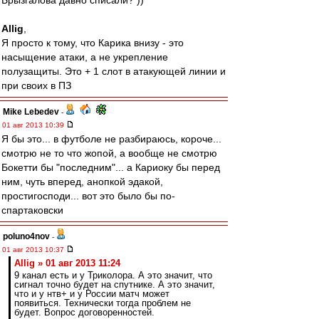
Брызгалова давно списали? ))
Allig
,
Я просто к тому, что Карика внизу - это
насыщение атаки, а не укрепление
полузащиты. Это + 1 слот в атакующей линии и
при своих в ПЗ
Mike Lebedev
-
01 авг 2013 10:39
Я бы это... в футболе не разбираюсь, короче...
смотрю не то что жопой, а вообще не смотрю
Бокетти бы "последним"... а Кариоку бы перед
ним, чуть вперед, анопкой эдакой,
простигосподи... вот это было бы по-
спартаковски
poluno4nov
-
01 авг 2013 10:37
Allig » 01 авг 2013 11:24
9 канал есть и у Триколора. А это значит, что
сигнал точно будет на спутнике. А это значит,
что и у нтв+ и у России матч может
появиться. Технически тогда проблем не
будет. Вопрос договоренностей.