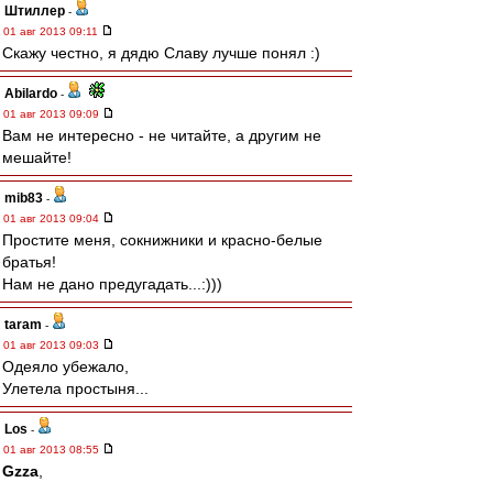
Штиллер
-
01 авг 2013 09:11
Скажу честно, я дядю Славу лучше понял :)
Abilardo
-
01 авг 2013 09:09
Вам не интересно - не читайте, а другим не
мешайте!
mib83
-
01 авг 2013 09:04
Простите меня, сокнижники и красно-белые
братья!
Нам не дано предугадать...:)))
taram
-
01 авг 2013 09:03
Одеяло убежало,
Улетела простыня...
Los
-
01 авг 2013 08:55
Gzza
,