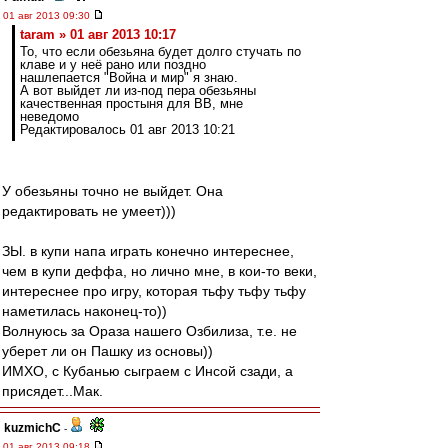
01 авг 2013 09:30
taram » 01 авг 2013 10:17
То, что если обезьяна будет долго стучать по
клаве и у неё рано или поздно
нашлепается "Война и мир" я знаю.
А вот выйдет ли из-под пера обезьяны
качественная простыня для ВВ, мне
неведомо
Редактировалось 01 авг 2013 10:21
У обезьяны точно не выйдет. Она
редактировать не умеет)))
ЗЫ. в купи напа играть конечно интереснее,
чем в купи деффа, но лично мне, в кои-то веки,
интереснее про игру, которая тьфу тьфу тьфу
наметилась наконец-то))
Волнуюсь за Ораза нашего Озбилиза, т.е. не
уберет ли он Пашку из основы))
ИМХО, с Кубанью сыграем с Инсой сзади, а
присядет...Мак.
kuzmichC
-
01 авг 2013 09:18