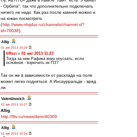
Ну, на НТВ+ даже в пакете "лайт" есть "9 канал
- Орбита", так что дополнительно подключать
ничего не надо. Как раз после камней можно и
на южан посмотреть
(
http://www.ntvplus.ru/channels/channel.xl?
id=70038
).
Allig
-
01 авг 2013 10:29
tiffozi » 01 авг 2013 11:23
Тогда за чем Рафика вниз опускать, если
основное - взрючить их ПЗ?
Так он же в зависимости от расклада на поле
может легко подняться. А Инсаурральде - вряд
ли.
Valentinovich
-
01 авг 2013 10:27
Allig
,
http://9tv.ru/news/item/40309
Allig
-
01 авг 2013 10:24