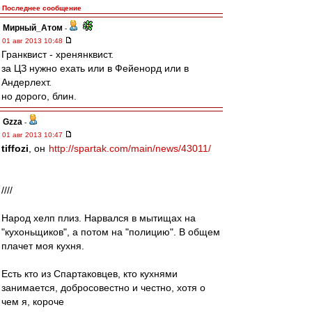
Последнее сообщение
Мирный_Атом
-
01 авг 2013 10:48
Гранквист - хренянквист.
за ЦЗ нужно ехать или в Фейенорд или в
Андерлехт.
но дорого, блин.
Gzza
-
01 авг 2013 10:47
tiffozi
, он
http://spartak.com/main/news/43011/
////
Народ хелп плиз. Нарвался в мытищах на
"кухоньщиков", а потом на "полицию". В общем
плачет моя кухня.
Есть кто из Спартаковцев, кто кухнями
занимается, добросовестно и честно, хотя о
чем я, короче