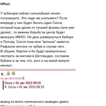
tiffozi
,
У кубанцев сейчас сильнейшая линия -
полузащита. Это надо же учитывать? Если
впереди у них будет бегать один Сиссе,
который еще далек от лучшей формы (или уже
далек) , то важнее борьбу за центр будет
выиграть ИМХО. Не дать развернуться Каборе
и Попову. Сиссе пока мне "ватным" кажется.
Рафаэлю вполне по зубам в случае чего.
В общем, Карпин и Ко будут внимательно
смотреть за матчем в Шотландии, составом
Кубани и за тем, кто, кого и на какой минуте
меняет.
Q_
-
01 авг 2013 10:09
Gzza » 01 авг 2013 09:15
# Gzza » 01 авг 2013 09:15
вывод из всего написанного выведен давно