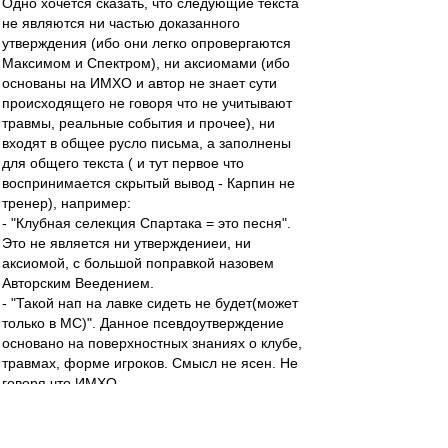
Одно хочется сказать, что следующие текста
не являются ни частью доказанного
утверждения (ибо они легко опровергаются
Максимом и Спектром), ни аксиомами (ибо
основаны на ИМХО и автор не знает сути
происходящего не говоря что не учитывают
травмы, реальные события и прочее), ни
входят в общее русло письма, а заполнены
для общего текста ( и тут первое что
воспринимается скрытый вывод - Карпин не
тренер), например:
- "Клубная селекция Спартака = это песня".
Это не является ни утверждениеи, ни
аксиомой, с большой поправкой назовем
Авторским Веедением.
- "Такой нап на лавке сидеть не будет(может
только в МС)". Данное псевдоутверждение
основано на поверхностных знаниях о клубе,
травмах, форме игроков. Смысл не ясен. Не
говоря что ИМХО.
- "Спрашивается зачем покупали Мовсисяна?
На лавку? Вряд ли. Играть в два напа? Вряд
ли. И кого же продать первого?" Набор текста,