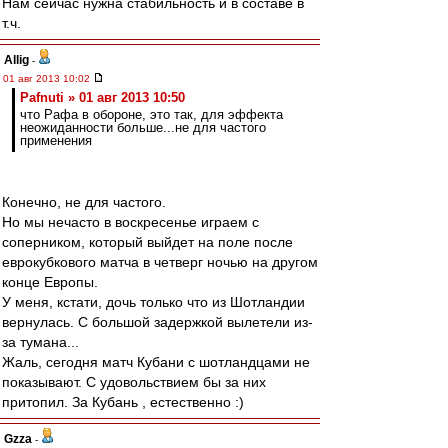
Нам сейчас нужна стабильность и в составе в
т.ч.
Allig
-
01 авг 2013 10:02
Pafnuti » 01 авг 2013 10:50
что Рафа в обороне, это так, для эффекта
неожиданности больше...не для частого
применения
Конечно, не для частого.
Но мы нечасто в воскресенье играем с
соперником, который выйдет на поле после
еврокубкового матча в четверг ночью на другом
конце Европы.
У меня, кстати, дочь только что из Шотландии
вернулась. С большой задержкой вылетели из-
за тумана...
Жаль, сегодня матч Кубани с шотландцами не
показывают. С удовольствием бы за них
притопил. За Кубань , естественно :)
Gzza
-