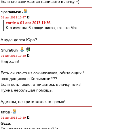
Если кто занимается напишите в личку =)
SpartakMsk
-
01 авг 2013 10:47
cortic » 01 авг 2013 11:36
Кто измотал бы защитников, так это Мак
А куда делся Юра?
ShuraGun
-
01 авг 2013 10:40
Нид хэлп!
Есть ли кто-то из сокнижников, обитающих /
находящихся в Хельсинки???
Если есть такие, отпишитесь в личку, плиз!
Нужна небольшая помощь.
Админы, не трите какое-то время!
tiffozi
-
01 авг 2013 10:39
Gzza
,