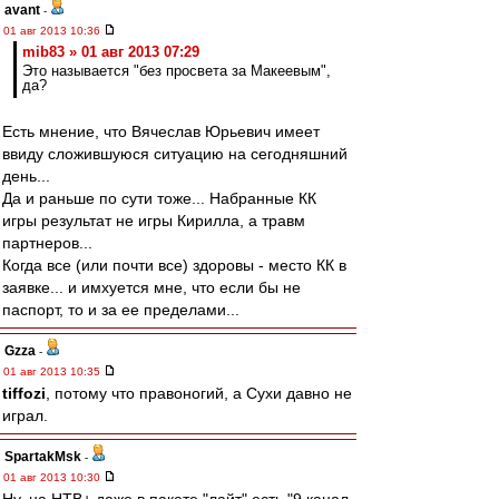
avant
-
01 авг 2013 10:36
mib83 » 01 авг 2013 07:29
Это называется "без просвета за Макеевым",
да?
Есть мнение, что Вячеслав Юрьевич имеет
ввиду сложившуюся ситуацию на сегодняшний
день...
Да и раньше по сути тоже... Набранные КК
игры результат не игры Кирилла, а травм
партнеров...
Когда все (или почти все) здоровы - место КК в
заявке... и имхуется мне, что если бы не
паспорт, то и за ее пределами...
Gzza
-
01 авг 2013 10:35
tiffozi
, потому что правоногий, а Сухи давно не
играл.
SpartakMsk
-
01 авг 2013 10:30