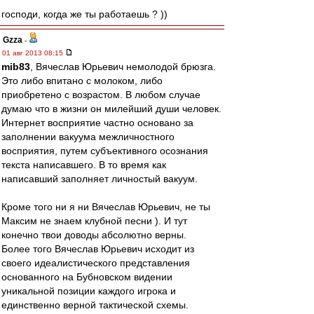
господи, когда же ты работаешь ? ))
Gzza
-
01 авг 2013 08:15
mib83
, Вячеслав Юрьевич немолодой брюзга.
Это либо впитано с молоком, либо
приобретено с возрастом. В любом случае
думаю что в жизни он милейший души человек.
Интернет восприятие частно основано за
заполнении вакуума межличностного
восприятия, путем субъективного осознания
текста написавшего. В то время как
написавший заполняет личностый вакуум.
Кроме того ни я ни Вячеслав Юрьевич, не ты
Максим не знаем клубной песни ). И тут
конечно твои доводы абсолютно верны.
Более того Вячеслав Юрьевич исходит из
своего идеалистического представления
основанного на Бубновском видении
уникальной позиции каждого игрока и
единственно верной тактической схемы.