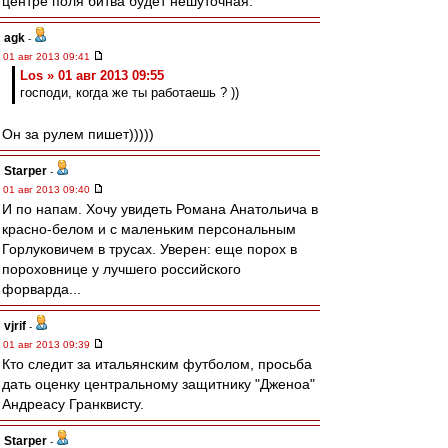
центре поля битва будет нешуточная.
agk
-
01 авг 2013 09:41
Los » 01 авг 2013 09:55
господи, когда же ты работаешь ? ))
Он за рулем пишет)))))
Starper
-
01 авг 2013 09:40
И по напам. Хочу увидеть Романа Анатольича в
красно-белом и с маленьким персональным
Горлуковичем в трусах. Уверен: еще порох в
пороховнице у лучшего российского
форварда...
vjrif
-
01 авг 2013 09:39
Кто следит за итальянским футболом, просьба
дать оценку центральному защитнику "Дженоа"
Андреасу Гранквисту.
Starper
-