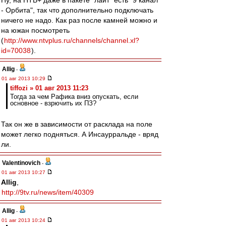
Ну, на НТВ+ даже в пакете "лайт" есть "9 канал
- Орбита", так что дополнительно подключать
ничего не надо. Как раз после камней можно и
на южан посмотреть
(
http://www.ntvplus.ru/channels/channel.xl?
id=70038
).
Allig
-
01 авг 2013 10:29
tiffozi » 01 авг 2013 11:23
Тогда за чем Рафика вниз опускать, если
основное - взрючить их ПЗ?
Так он же в зависимости от расклада на поле
может легко подняться. А Инсаурральде - вряд
ли.
Valentinovich
-
01 авг 2013 10:27
Allig
,
http://9tv.ru/news/item/40309
Allig
-
01 авг 2013 10:24