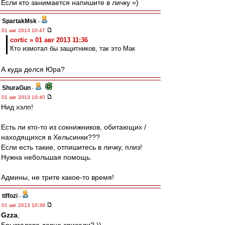
Если кто занимается напишите в личку =)
SpartakMsk
-
01 авг 2013 10:47
cortic » 01 авг 2013 11:36
Кто измотал бы защитников, так это Мак
А куда делся Юра?
ShuraGun
-
01 авг 2013 10:40
Нид хэлп!
Есть ли кто-то из сокнижников, обитающих /
находящихся в Хельсинки???
Если есть такие, отпишитесь в личку, плиз!
Нужна небольшая помощь.
Админы, не трите какое-то время!
tiffozi
-
01 авг 2013 10:39
Gzza
,