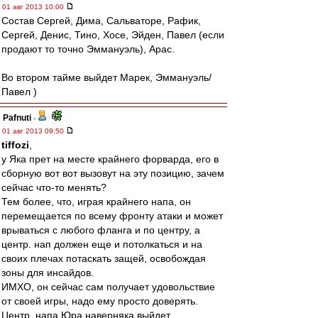
01 авг 2013 10:00
Состав Сергей, Дима, Сальваторе, Рафик,
Сергей, Денис, Тино, Хосе, Эйден, Павел (если
продают то точно Эммануэль), Арас.
Во втором тайме выйдет Марек, Эммануэль/
Павел )
Pafnuti
-
01 авг 2013 09:50
tiffozi
,
у Яка прет на месте крайнего форварда, его в
сборную вот вот вызовут на эту позицию, зачем
сейчас что-то менять?
Тем более, что, играя крайнего напа, он
перемещается по всему фронту атаки и может
врываться с любого фланга и по центру, а
центр. нап должен еще и потолкаться и на
своих плечах потаскать защей, освобождая
зоны для инсайдов.
ИМХО, он сейчас сам получает удовольствие
от своей игры, надо ему просто доверять.
Центр. напа Юра наверняка выйдет...