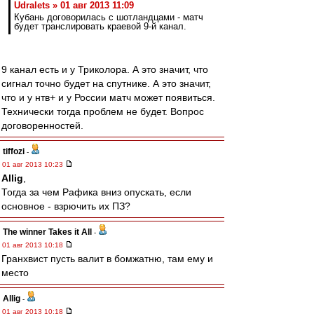
Udralets » 01 авг 2013 11:09
Кубань договорилась с шотландцами - матч
будет транслировать краевой 9-й канал.
9 канал есть и у Триколора. А это значит, что
сигнал точно будет на спутнике. А это значит,
что и у нтв+ и у России матч может появиться.
Технически тогда проблем не будет. Вопрос
договоренностей.
tiffozi
-
01 авг 2013 10:23
Allig
,
Тогда за чем Рафика вниз опускать, если
основное - взрючить их ПЗ?
The winner Takes it All
-
01 авг 2013 10:18
Гранхвист пусть валит в бомжатню, там ему и
место
Allig
-
01 авг 2013 10:18