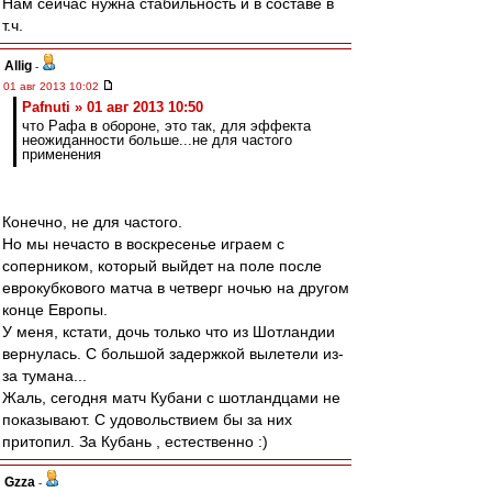
Нам сейчас нужна стабильность и в составе в
т.ч.
Allig
-
01 авг 2013 10:02
Pafnuti » 01 авг 2013 10:50
что Рафа в обороне, это так, для эффекта
неожиданности больше...не для частого
применения
Конечно, не для частого.
Но мы нечасто в воскресенье играем с
соперником, который выйдет на поле после
еврокубкового матча в четверг ночью на другом
конце Европы.
У меня, кстати, дочь только что из Шотландии
вернулась. С большой задержкой вылетели из-
за тумана...
Жаль, сегодня матч Кубани с шотландцами не
показывают. С удовольствием бы за них
притопил. За Кубань , естественно :)
Gzza
-