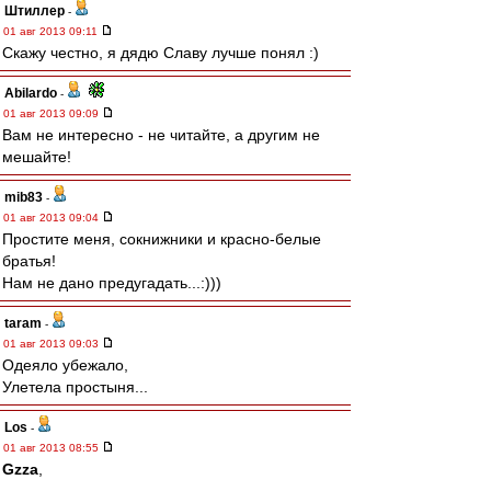
Штиллер
-
01 авг 2013 09:11
Скажу честно, я дядю Славу лучше понял :)
Abilardo
-
01 авг 2013 09:09
Вам не интересно - не читайте, а другим не
мешайте!
mib83
-
01 авг 2013 09:04
Простите меня, сокнижники и красно-белые
братья!
Нам не дано предугадать...:)))
taram
-
01 авг 2013 09:03
Одеяло убежало,
Улетела простыня...
Los
-
01 авг 2013 08:55
Gzza
,