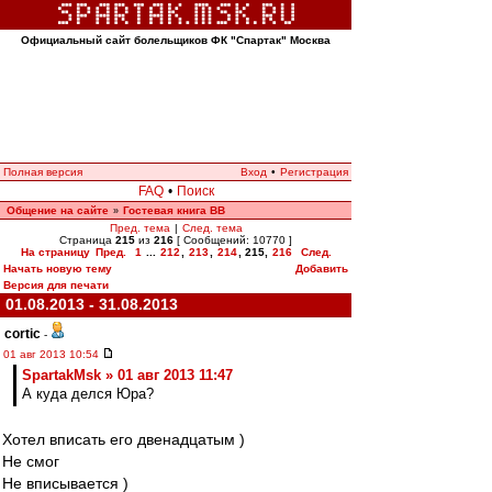
Официальный сайт болельщиков ФК "Спартак" Москва
Полная версия
Вход
•
Регистрация
FAQ
•
Поиск
Общение на сайте
Гостевая книга ВВ
»
Пред. тема
|
След. тема
Страница
215
из
216
[ Сообщений: 10770 ]
На страницу
Пред.
1
...
212
,
213
,
214
,
215
,
216
След.
Начать новую тему
Добавить
Версия для печати
01.08.2013 - 31.08.2013
cortic
-
01 авг 2013 10:54
SpartakMsk » 01 авг 2013 11:47
А куда делся Юра?
Хотел вписать его двенадцатым )
Не смог
Не вписывается )