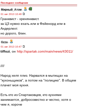
Последнее сообщение
Мирный_Атом
-
01 авг 2013 10:48
Гранквист - хренянквист.
за ЦЗ нужно ехать или в Фейенорд или в
Андерлехт.
но дорого, блин.
Gzza
-
01 авг 2013 10:47
tiffozi
, он
http://spartak.com/main/news/43011/
////
Народ хелп плиз. Нарвался в мытищах на
"кухоньщиков", а потом на "полицию". В общем
плачет моя кухня.
Есть кто из Спартаковцев, кто кухнями
занимается, добросовестно и честно, хотя о
чем я, короче