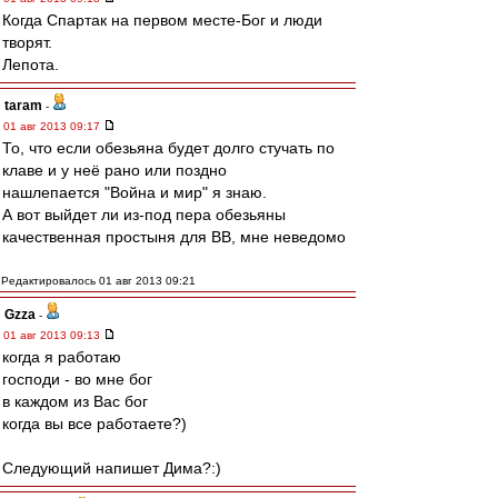
Когда Спартак на первом месте-Бог и люди
творят.
Лепота.
taram
-
01 авг 2013 09:17
То, что если обезьяна будет долго стучать по
клаве и у неё рано или поздно
нашлепается "Война и мир" я знаю.
А вот выйдет ли из-под пера обезьяны
качественная простыня для ВВ, мне неведомо
Редактировалось 01 авг 2013 09:21
Gzza
-
01 авг 2013 09:13
когда я работаю
господи - во мне бог
в каждом из Вас бог
когда вы все работаете?)
Следующий напишет Дима?:)