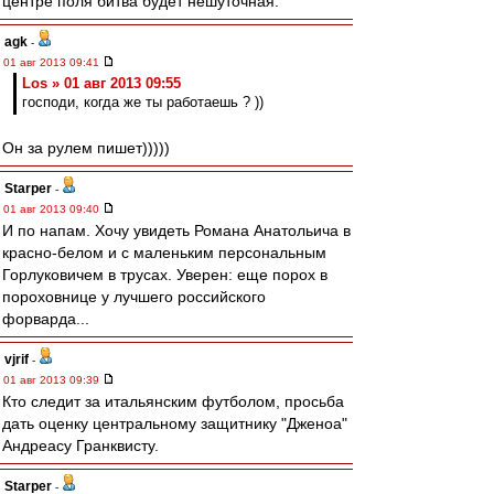
центре поля битва будет нешуточная.
agk
-
01 авг 2013 09:41
Los » 01 авг 2013 09:55
господи, когда же ты работаешь ? ))
Он за рулем пишет)))))
Starper
-
01 авг 2013 09:40
И по напам. Хочу увидеть Романа Анатольича в
красно-белом и с маленьким персональным
Горлуковичем в трусах. Уверен: еще порох в
пороховнице у лучшего российского
форварда...
vjrif
-
01 авг 2013 09:39
Кто следит за итальянским футболом, просьба
дать оценку центральному защитнику "Дженоа"
Андреасу Гранквисту.
Starper
-