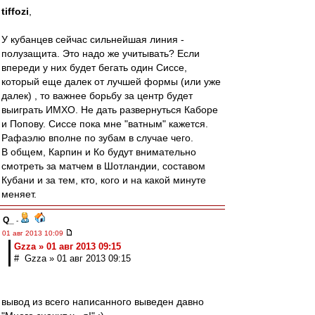
tiffozi
,
У кубанцев сейчас сильнейшая линия -
полузащита. Это надо же учитывать? Если
впереди у них будет бегать один Сиссе,
который еще далек от лучшей формы (или уже
далек) , то важнее борьбу за центр будет
выиграть ИМХО. Не дать развернуться Каборе
и Попову. Сиссе пока мне "ватным" кажется.
Рафаэлю вполне по зубам в случае чего.
В общем, Карпин и Ко будут внимательно
смотреть за матчем в Шотландии, составом
Кубани и за тем, кто, кого и на какой минуте
меняет.
Q_
-
01 авг 2013 10:09
Gzza » 01 авг 2013 09:15
# Gzza » 01 авг 2013 09:15
вывод из всего написанного выведен давно