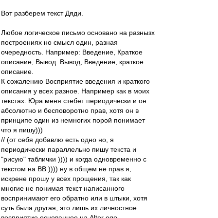
Вот разберем текст Дяди.
Любое логическое письмо основано на разнызх
построениях но смысл один, разная
очередность. Например: Введение, Краткое
описание, Вывод. Вывод, Введение, краткое
описание.
К сожалению Восприятие введения и краткого
описания у всех разное. Например как в моих
текстах. Юра меня стебет периодически и он
абсолютно и бесповоротно прав, хотя он в
принципе один из немногих порой понимает
что я пишу)))
// (от себя добавлю есть одно но, я
периодически параллельно пишу текста и
"рисую" таблички )))) и когда одновременно с
текстом на ВВ )))) ну в общем не прав я,
искрене прошу у всех прощения, так как
многие не понимая текст написанного
воспринимают его обратно или в штыки, хотя
суть была другая, это лишь их личностное
восприятие основанное на Alter ego