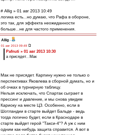
# Allig » 01 авг 2013 10:49
логика есть...но думаю, что Рафа в обороне,
это так, для эффекта неожиданности
больше...не для частого применения.
Allig
-
01 авг 2013 09:49
Pafnuti » 01 авг 2013 10:30
а присядет...Мак
Мак не присядет. Карпину нужно не только о
перспективах Яковлева в сборной думать, но и
об очках в турнирную таблицу.
Нельзя исключать, что Спартак сыграет в
прессинг и давление, и мы снова увидим
Кариоку на месте ЦЗ. Особенно, если в
Шотландии в старте выйдет Бальде - ведь
тогда логично будет, если в Краснодаре в
старте выйдет герой "Такси-4"? А уж с ним
одним как-нибудь защита справится. А вот в