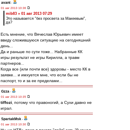
avant
-
01 авг 2013 10:36
mib83 » 01 авг 2013 07:29
Это называется "без просвета за Макеевым",
да?
Есть мнение, что Вячеслав Юрьевич имеет
ввиду сложившуюся ситуацию на сегодняшний
день...
Да и раньше по сути тоже... Набранные КК
игры результат не игры Кирилла, а травм
партнеров...
Когда все (или почти все) здоровы - место КК в
заявке... и имхуется мне, что если бы не
паспорт, то и за ее пределами...
Gzza
-
01 авг 2013 10:35
tiffozi
, потому что правоногий, а Сухи давно не
играл.
SpartakMsk
-
01 авг 2013 10:30