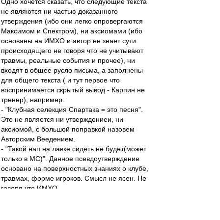
Одно хочется сказать, что следующие текста
не являются ни частью доказанного
утверждения (ибо они легко опровергаются
Максимом и Спектром), ни аксиомами (ибо
основаны на ИМХО и автор не знает сути
происходящего не говоря что не учитывают
травмы, реальные события и прочее), ни
входят в общее русло письма, а заполнены
для общего текста ( и тут первое что
воспринимается скрытый вывод - Карпин не
тренер), например:
- "Клубная селекция Спартака = это песня".
Это не является ни утверждениеи, ни
аксиомой, с большой поправкой назовем
Авторским Веедением.
- "Такой нап на лавке сидеть не будет(может
только в МС)". Данное псевдоутверждение
основано на поверхностных знаниях о клубе,
травмах, форме игроков. Смысл не ясен. Не
говоря что ИМХО.
- "Спрашивается зачем покупали Мовсисяна?
На лавку? Вряд ли. Играть в два напа? Вряд
ли. И кого же продать первого?" Набор текста,