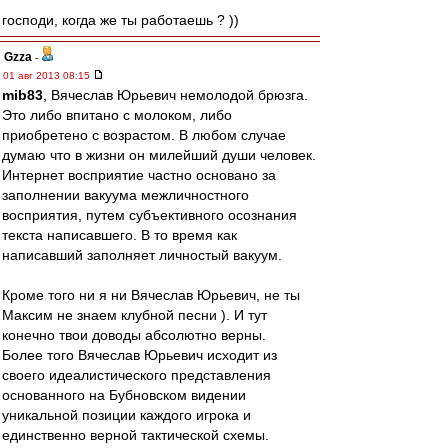
господи, когда же ты работаешь ? ))
Gzza
-
01 авг 2013 08:15
mib83
, Вячеслав Юрьевич немолодой брюзга.
Это либо впитано с молоком, либо
приобретено с возрастом. В любом случае
думаю что в жизни он милейший души человек.
Интернет восприятие частно основано за
заполнении вакуума межличностного
восприятия, путем субъективного осознания
текста написавшего. В то время как
написавший заполняет личностый вакуум.
Кроме того ни я ни Вячеслав Юрьевич, не ты
Максим не знаем клубной песни ). И тут
конечно твои доводы абсолютно верны.
Более того Вячеслав Юрьевич исходит из
своего идеалистического представления
основанного на Бубновском видении
уникальной позиции каждого игрока и
единственно верной тактической схемы.