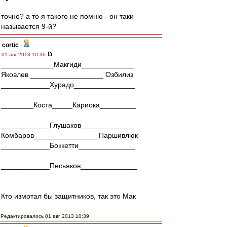
точно? а то я такого не помню - он таки
называется 9-й?
cortic
-
01 авг 2013 10:36
_____________Макгиди_____________
Яковлев __________________ Озбилиз
____________Хурадо_______________
________Коста_____Кариока_________
____________Глушаков_____________
Комбаров________________Паршивлюк
____________Боккетти______________
____________Песьяков______________
Кто измотал бы защитников, так это Мак
Редактировалось 01 авг 2013 10:39