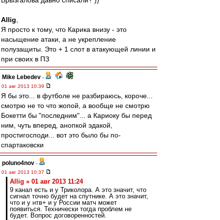
Брызгалова давно списали? ))
Allig
,
Я просто к тому, что Карика внизу - это
насыщение атаки, а не укрепление
полузащиты. Это + 1 слот в атакующей линии и
при своих в ПЗ
Mike Lebedev
-
01 авг 2013 10:39
Я бы это... в футболе не разбираюсь, короче...
смотрю не то что жопой, а вообще не смотрю
Бокетти бы "последним"... а Кариоку бы перед
ним, чуть вперед, анопкой эдакой,
простигосподи... вот это было бы по-
спартаковски
poluno4nov
-
01 авг 2013 10:37
Allig » 01 авг 2013 11:24
9 канал есть и у Триколора. А это значит, что
сигнал точно будет на спутнике. А это значит,
что и у нтв+ и у России матч может
появиться. Технически тогда проблем не
будет. Вопрос договоренностей.