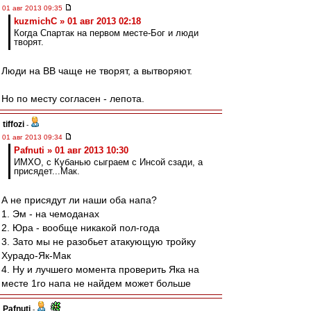
01 авг 2013 09:35
kuzmichC » 01 авг 2013 02:18
Когда Спартак на первом месте-Бог и люди
творят.
Люди на ВВ чаще не творят, а вытворяют.
Но по месту согласен - лепота.
tiffozi
-
01 авг 2013 09:34
Pafnuti » 01 авг 2013 10:30
ИМХО, с Кубанью сыграем с Инсой сзади, а
присядет...Мак.
А не присядут ли наши оба напа?
1. Эм - на чемоданах
2. Юра - вообще никакой пол-года
3. Зато мы не разобьет атакующую тройку
Хурадо-Як-Мак
4. Ну и лучшего момента проверить Яка на
месте 1го напа не найдем может больше
Pafnuti
-