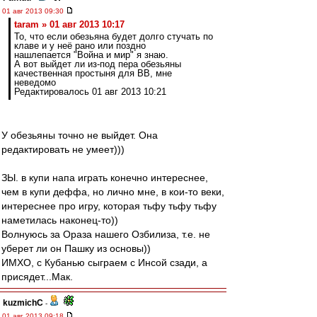
01 авг 2013 09:30
taram » 01 авг 2013 10:17
То, что если обезьяна будет долго стучать по
клаве и у неё рано или поздно
нашлепается "Война и мир" я знаю.
А вот выйдет ли из-под пера обезьяны
качественная простыня для ВВ, мне
неведомо
Редактировалось 01 авг 2013 10:21
У обезьяны точно не выйдет. Она
редактировать не умеет)))
ЗЫ. в купи напа играть конечно интереснее,
чем в купи деффа, но лично мне, в кои-то веки,
интереснее про игру, которая тьфу тьфу тьфу
наметилась наконец-то))
Волнуюсь за Ораза нашего Озбилиза, т.е. не
уберет ли он Пашку из основы))
ИМХО, с Кубанью сыграем с Инсой сзади, а
присядет...Мак.
kuzmichC
-
01 авг 2013 09:18