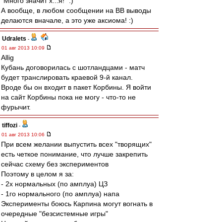
"Много значит х...я!" :)
А вообще, в любом сообщении на ВВ выводы
делаются вначале, а это уже аксиома! :)
Udralets
-
01 авг 2013 10:09
Allig
Кубань договорилась с шотландцами - матч
будет транслировать краевой 9-й канал.
Вроде бы он входит в пакет Корбины. Я войти
на сайт Корбины пока не могу - что-то не
фурычит.
tiffozi
-
01 авг 2013 10:06
При всем желании выпустить всех "творящих"
есть четкое понимание, что лучше закрепить
сейчас схему без экспериментов
Поэтому в целом я за:
- 2х нормальных (по амплуа) ЦЗ
- 1го нормального (по амплуа) напа
Эксперименты боюсь Карпина могут вогнать в
очередные "безсистемные игры"