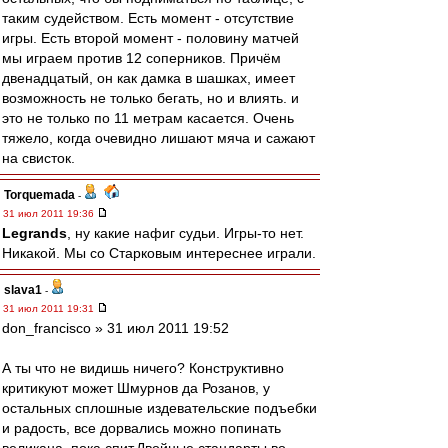
таким судейством. Есть момент - отсутствие
игры. Есть второй момент - половину матчей
мы играем против 12 соперников. Причём
двенадцатый, он как дамка в шашках, имеет
возможность не только бегать, но и влиять. и
это не только по 11 метрам касается. Очень
тяжело, когда очевидно лишают мяча и сажают
на свисток.
Torquemada
-
31 июл 2011 19:36
Legrands
, ну какие нафиг судьи. Игры-то нет.
Никакой. Мы со Старковым интереснее играли.
slava1
-
31 июл 2011 19:31
don_francisco » 31 июл 2011 19:52
А ты что не видишь ничего? Конструктивно
критикуют может Шмурнов да Розанов, у
остальных сплошные издевательские подъебки
и радость, все дорвались можно попинать