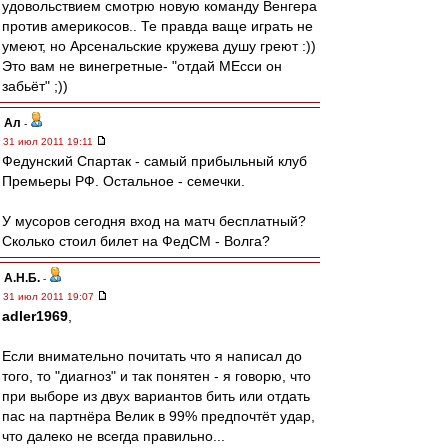
удовольствием смотрю новую команду Венгера
против америкосов.. Те правда ваще играть не
умеют, но Арсенальские кружева душу греют :))
Это вам не винегретные- "отдай МЕсси он
забьёт" ;))
Ал
-
31 июл 2011 19:11
Федунский Спартак - самый прибыльный клуб
Премьеры РФ. Остальное - семечки.
У мусоров сегодня вход на матч бесплатный?
Сколько стоил билет на ФедСМ - Волга?
А.Н.Б.
-
31 июл 2011 19:07
adler1969
,
Если внимательно почитать что я написал до
того, то "диагноз" и так понятен - я говорю, что
при выборе из двух вариантов бить или отдать
пас на партнёра Велик в 99% предпочтёт удар,
что далеко не всегда правильно...