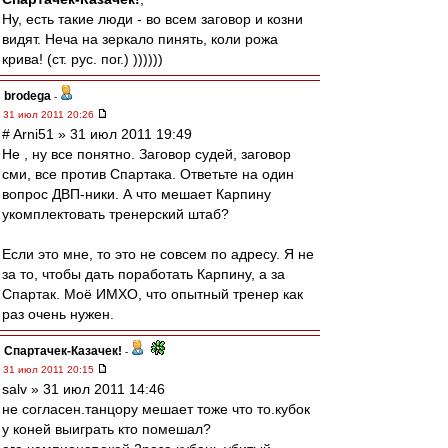
Ну, есть такие люди - во всем заговор и козни
видят. Неча на зеркало пинять, коли рожа
крива! (ст. рус. пог.) ))))))
brodega
-
31 июл 2011 20:26
# Arni51 » 31 июл 2011 19:49
Не , ну все понятно. Заговор судей, заговор
сми, все против Спартака. Ответьте на один
вопрос ДВП-ники. А что мешает Карпину
укомплектовать тренерский штаб?
Если это мне, то это не совсем по адресу. Я не
за то, чтобы дать поработать Карпину, а за
Спартак. Моё ИМХО, что опытный тренер как
раз очень нужен.
Спартачек-Казачек!
-
31 июл 2011 20:15
salv » 31 июл 2011 14:46
не согласен.танцору мешает тоже что то.кубок
у коней выиграть кто помешал?