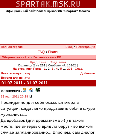
Официальный сайт болельщиков ФК "Спартак" Москва
Полная версия
Вход
•
Регистрация
FAQ
•
Поиск
Общение на сайте
Гостевая книга ВВ
»
Пред. тема
|
След. тема
Страница
2
из
208
[ Сообщений: 10362 ]
На страницу
Пред.
1
,
2
,
3
,
4
,
5
...
208
След.
Начать новую тему
Добавить
Версия для печати
01.07.2011 - 31.07.2011
словесник
-
31 июл 2011 20:28
Неожиданно для себя оказался вчера в
ситуации, когда легко представить себя в шкуре
журналиста...
Да вдобавок (для драматизма ;-) ) в таком
месте, где интервью вряд ли берут - во всяком
случае запланированно... Впрочем, сам диалог