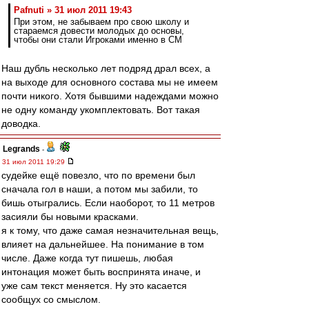
Pafnuti » 31 июл 2011 19:43
При этом, не забываем про свою школу и
стараемся довести молодых до основы,
чтобы они стали Игроками именно в СМ
Наш дубль несколько лет подряд драл всех, а
на выходе для основного состава мы не имеем
почти никого. Хотя бывшими надеждами можно
не одну команду укомплектовать. Вот такая
доводка.
Legrands
-
31 июл 2011 19:29
судейке ещё повезло, что по времени был
сначала гол в наши, а потом мы забили, то
бишь отыгрались. Если наоборот, то 11 метров
засияли бы новыми красками.
я к тому, что даже самая незначительная вещь,
влияет на дальнейшее. На понимание в том
числе. Даже когда тут пишешь, любая
интонация может быть воспринята иначе, и
уже сам текст меняется. Ну это касается
сообщух со смыслом.