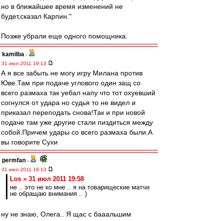
но в ближайшее время изменений не
будет,сказал Карпин."
Позже убрали еще одного помощника.
kamilba
-
31 июл 2011 19:13
А я все забыть не могу игру Милана против
Юве.Там при подаче углового один защ со
всего размаха так уебал напу что тот охуевший
согнулся от удара но судья то не видел и
приказал переподать снова!Так и при новой
подаче там уже другие стали пиздиться между
собой.Причем удары со всего размаха были.А
вы говорите Сухи
permfan
-
31 июл 2011 19:13
Los » 31 июл 2011 19:58
не .. это не ко мне .. я на товарищеские матчи
не обращаю внимания .. )
ну не знаю, Олега.. Я щас с бааальшим