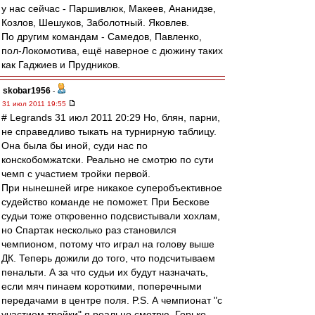
у нас сейчас - Паршивлюк, Макеев, Ананидзе,
Козлов, Шешуков, Заболотный. Яковлев.
По другим командам - Самедов, Павленко,
пол-Локомотива, ещё наверное с дюжину таких
как Гаджиев и Прудников.
skobar1956
-
31 июл 2011 19:55
# Legrands 31 июл 2011 20:29 Но, блян, парни,
не справедливо тыкать на турнирную таблицу.
Она была бы иной, суди нас по
конскобомжатски. Реально не смотрю по сути
чемп с участием тройки первой.
При нынешней игре никакое суперобъективное
судейство команде не поможет. При Бескове
судьи тоже откровенно подсвистывали хохлам,
но Спартак несколько раз становился
чемпионом, потому что играл на голову выше
ДК. Теперь дожили до того, что подсчитываем
пенальти. А за что судьи их будут назначать,
если мяч пинаем короткими, поперечными
передачами в центре поля. P.S. А чемпионат "с
участием тройки" я реально смотрю. Горько