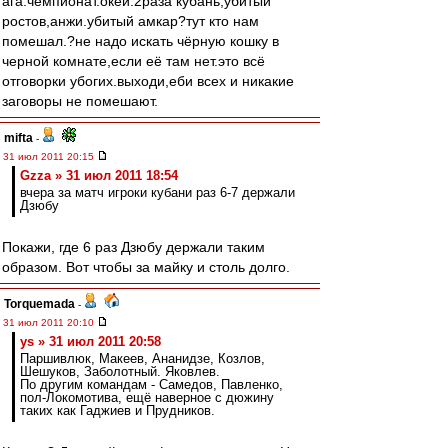
ага.чемпионат.окей.2раза кубань,убитый
ростов,анжи.убитый амкар?тут кто нам
помешал.?не надо искать чёрную кошку в
черной комнате,если её там нет.это всё
отговорки убогих.выходи,еби всех и никакие
заговоры не помешают.
mifta
-
31 июл 2011 20:15
Gzza » 31 июл 2011 18:54
вчера за матч игроки кубани раз 6-7 держали
Дзюбу
Покажи, где 6 раз Дзюбу держали таким
образом. Вот чтобы за майку и столь долго.
Torquemada
-
31 июл 2011 20:10
ys » 31 июл 2011 20:58
Паршивлюк, Макеев, Ананидзе, Козлов,
Шешуков, Заболотный. Яковлев.
По другим командам - Самедов, Павленко,
пол-Локомотива, ещё наверное с дюжину
таких как Гаджиев и Прудников.