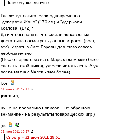
По-моему все логично
Где же тут логика, если одновременно
"доверяем Жано" (170 см) и "удержали
Козлова" (172)?
Да и чтобы понять, что состав легковесный
достаточно посмотреть данные игроков (рост,
вес). Играть в Лиге Европы для этого совсем
необязательно.
(После первого матча с Марселем можно было
сделать такой вывод, уж если читать лень. А уж
после матча с Челси - тем более)
Los
-
31 июл 2011 19:17
permfan
,
ну , я не правильно написал .. не обращаю
внимание - на результаты товарищеских игр )
ys
-
31 июл 2011 19:17
Спектр » 31 июл 2011 19:51