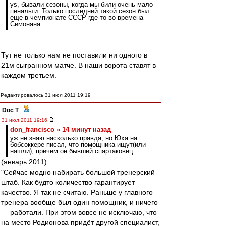
ys, бывали сезоны, когда мы били очень мало
пенальти. Только последний такой сезон был
еще в чемпионате СССР где-то во времена
Симоняна.
Тут не только нам не поставили ни одного в
21м сыгранном матче. В наши ворота ставят в
каждом третьем.
Редактировалось 31 июл 2011 19:19
Doc T
-
31 июл 2011 19:16
don_francisco » 14 минут назад
уж не знаю насколько правда, но Юха на
бобсоккере писал, что помощника ищут(или
нашли), причем он бывший спартаковец.
(январь 2011)
"Сейчас модно набирать большой тренерский
штаб. Как будто количество гарантирует
качество. Я так не считаю. Раньше у главного
тренера вообще был один помощник, и ничего
— работали. При этом вовсе не исключаю, что
на место Родионова придёт другой специалист,