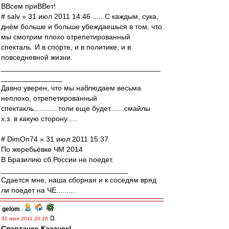
ВВсем приВВет!
# salv » 31 июл 2011 14:46 ......С каждым, сука,
днём больше и больше убеждаешься в том, что
мы смотрим плохо отрепетированный
спекталь. И в спорте, и в политике, и в
повседневной жизни.
_______________________________________
_______________
Давно уверен, что мы наблюдаем весьма
неплохо, отрепетированный
спектакль............толи еще будет.......смайлы
х.з. в какую сторону.....
# DimOn74 » 31 июл 2011 15:37
По жеребьёвке ЧМ 2014
В Бразилию сб.России не поедет.
_______________________________
Сдается мне, наша сборная и к соседям вряд
ли поедет на ЧЕ.........
gelom
-
31 июл 2011 20:26
Спартачек-Казачек!
,