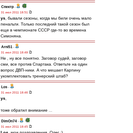
Спектр
-
31 июл 2011 18:51
ys
, бывали сезоны, когда мы били очень мало
пенальти. Только последний такой сезон был
еще в чемпионате СССР где-то во времена
Симоняна.
Arni51
-
31 июл 2011 18:49
Не , ну все понятно. Заговор судей, заговор
сми, все против Спартака. Ответьте на один
вопрос ДВП-ники. А что мешает Карпину
укомплектовать тренерский штаб?
Los
-
31 июл 2011 18:46
ys
,
тоже обратил внимание ...
DimOn74
-
31 июл 2011 18:45
Los
, мои поздравления, Олег :)