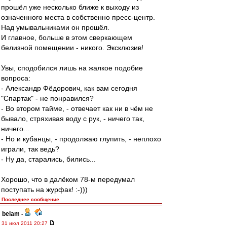
прошёл уже несколько ближе к выходу из
означенного места в собственно пресс-центр.
Над умывальниками он прошёл.
И главное, больше в этом сверкающем
белизной помещении - никого. Эксклюзив!
Увы, сподобился лишь на жалкое подобие
вопроса:
- Александр Фёдорович, как вам сегодня
"Спартак" - не понравился?
- Во втором тайме, - отвечает как ни в чём не
бывало, стряхивая воду с рук, - ничего так,
ничего...
- Но и кубанцы, - продолжаю глупить, - неплохо
играли, так ведь?
- Ну да, старались, бились...
Хорошо, что в далёком 78-м передумал
поступать на журфак! :-)))
Последнее сообщение
belam
-
31 июл 2011 20:27