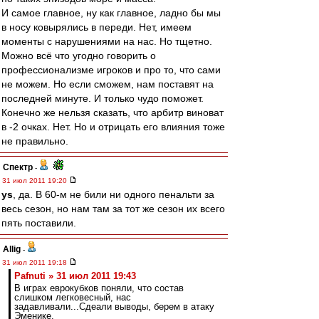
И самое главное, ну как главное, ладно бы мы
в носу ковырялись в переди. Нет, имеем
моменты с нарушениями на нас. Но тщетно.
Можно всё что угодно говорить о
профессионализме игроков и про то, что сами
не можем. Но если сможем, нам поставят на
последней минуте. И только чудо поможет.
Конечно же нельзя сказать, что арбитр виноват
в -2 очках. Нет. Но и отрицать его влияния тоже
не правильно.
Спектр
-
31 июл 2011 19:20
ys
, да. В 60-м не били ни одного пенальти за
весь сезон, но нам там за тот же сезон их всего
пять поставили.
Allig
-
31 июл 2011 19:18
Pafnuti » 31 июл 2011 19:43
В играх еврокубков поняли, что состав
слишком легковесный, нас
задавливали...Сдеали выводы, берем в атаку
Эменике.