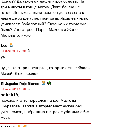
Козлов? Да какой он нафиг игрок основы. На
три минуты в конце матча. Даже близко не
готов. Шешукова вычитаем, он до возврата к
нам еще хз где успел поиграть. Яковлев - крыс
усиливает. Заболотный? Сколько их таких уже
было? Итого трое: Парш, Макеев и Жано.
Маловато, имхо.
Los
-
31 июл 2011 20:09
ys
,
ну , я взял три паспорта , которые есть сейчас -
Макей, Люк , Козлов ...
El Jugador Rojo-Blanco
-
31 июл 2011 20:09
hobbit19
,
похоже, кто-то нарвался на кол Малюты
Скуратова. Таблица вторых мест нужна без
учёта очков, набранных в играх с убогими с 6-х
мест.