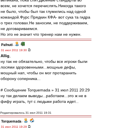
великана, пока спит.Двойные стандарты во
всем, не хочется перечислять.Никогда такого
не было, чтобы был так глумились над одной
командой.Фурс Прядкин КФА- вот сука та гидра
о трех головах.Не заносим, не поддерживаем,
не договариваемся.
Но это не значит что тренер нам не нужен.
Pafnuti
-
31 июл 2011 19:30
Allig
,
ну так не обязательно, чтобы все игроки были
лосями здоровенными...мощные дефы,
мощный нап, чтобы он мог протаранить
оборону соперника...
# Сообщение Torquemada » 31 июл 2011 20:29
ну так делаем выводы...работаем...это ж не в
фифу играть, тут с людьми работа идет...
Редактировалось 31 июл 2011 19:31
Torquemada
-
31 июл 2011 19:29