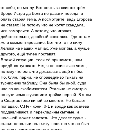
от себя, по матчу. Вот опять за свисток трём.
Вроде Истра да Волга не давали повода, и
опять старая тема. А посмотрите, ведь Егорова
не ставят. Не потому что не хотят скандала,
или заморочек. А потому, что играют,
действительно, дешёвый спектакль. Где то там
же и комментирование. Вот что то не вижу
Лёлика на наших матчах. Уже мог бы, а лучше
другого, ещё тупее поставят.
В такой ситуации, если её принимать, нам
придётся туговато. Нет, я не списываю чемп,
потому что есть что доказывать ещё в нём.
Но, блян, парни, не справедливо тыкать на
турнирную таблицу. Она была бы иной, суди
нас по конскобомжатски. Реально не смотрю
по сути чемп с участием тройки первой. В этом
и Спартак тоже виной во многом. Но бывает
попадаю. С.Нч - кони. 0-1 и вроде как хозяева
поддавливают. и перекладины сытные. и
шальной может залететь. Что делает судья -
ставит пенальти нальчику. понятно что он был.
но таких эпизодов море и масса.