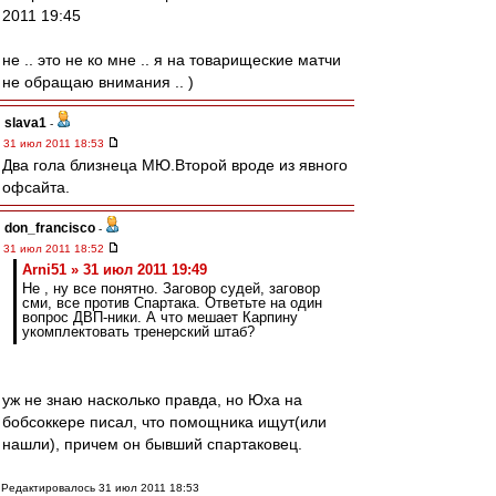
2011 19:45
не .. это не ко мне .. я на товарищеские матчи
не обращаю внимания .. )
slava1
-
31 июл 2011 18:53
Два гола близнеца МЮ.Второй вроде из явного
офсайта.
don_francisco
-
31 июл 2011 18:52
Arni51 » 31 июл 2011 19:49
Не , ну все понятно. Заговор судей, заговор
сми, все против Спартака. Ответьте на один
вопрос ДВП-ники. А что мешает Карпину
укомплектовать тренерский штаб?
уж не знаю насколько правда, но Юха на
бобсоккере писал, что помощника ищут(или
нашли), причем он бывший спартаковец.
Редактировалось 31 июл 2011 18:53