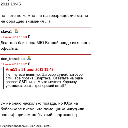
2011 19:45
не .. это не ко мне .. я на товарищеские матчи
не обращаю внимания .. )
slava1
-
31 июл 2011 18:53
Два гола близнеца МЮ.Второй вроде из явного
офсайта.
don_francisco
-
31 июл 2011 18:52
Arni51 » 31 июл 2011 19:49
Не , ну все понятно. Заговор судей, заговор
сми, все против Спартака. Ответьте на один
вопрос ДВП-ники. А что мешает Карпину
укомплектовать тренерский штаб?
уж не знаю насколько правда, но Юха на
бобсоккере писал, что помощника ищут(или
нашли), причем он бывший спартаковец.
Редактировалось 31 июл 2011 18:53