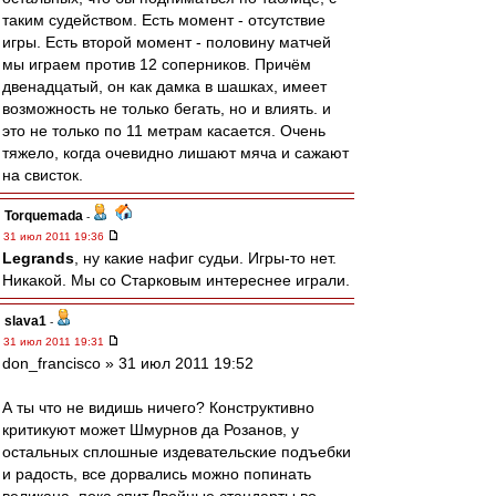
таким судейством. Есть момент - отсутствие
игры. Есть второй момент - половину матчей
мы играем против 12 соперников. Причём
двенадцатый, он как дамка в шашках, имеет
возможность не только бегать, но и влиять. и
это не только по 11 метрам касается. Очень
тяжело, когда очевидно лишают мяча и сажают
на свисток.
Torquemada
-
31 июл 2011 19:36
Legrands
, ну какие нафиг судьи. Игры-то нет.
Никакой. Мы со Старковым интереснее играли.
slava1
-
31 июл 2011 19:31
don_francisco » 31 июл 2011 19:52
А ты что не видишь ничего? Конструктивно
критикуют может Шмурнов да Розанов, у
остальных сплошные издевательские подъебки
и радость, все дорвались можно попинать