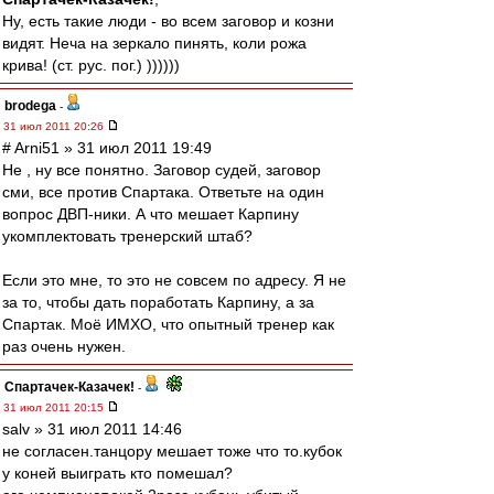
Ну, есть такие люди - во всем заговор и козни
видят. Неча на зеркало пинять, коли рожа
крива! (ст. рус. пог.) ))))))
brodega
-
31 июл 2011 20:26
# Arni51 » 31 июл 2011 19:49
Не , ну все понятно. Заговор судей, заговор
сми, все против Спартака. Ответьте на один
вопрос ДВП-ники. А что мешает Карпину
укомплектовать тренерский штаб?
Если это мне, то это не совсем по адресу. Я не
за то, чтобы дать поработать Карпину, а за
Спартак. Моё ИМХО, что опытный тренер как
раз очень нужен.
Спартачек-Казачек!
-
31 июл 2011 20:15
salv » 31 июл 2011 14:46
не согласен.танцору мешает тоже что то.кубок
у коней выиграть кто помешал?