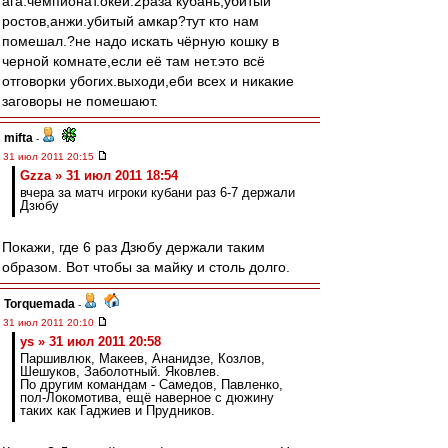
ага.чемпионат.окей.2раза кубань,убитый
ростов,анжи.убитый амкар?тут кто нам
помешал.?не надо искать чёрную кошку в
черной комнате,если её там нет.это всё
отговорки убогих.выходи,еби всех и никакие
заговоры не помешают.
mifta
-
31 июл 2011 20:15
Gzza » 31 июл 2011 18:54
вчера за матч игроки кубани раз 6-7 держали
Дзюбу
Покажи, где 6 раз Дзюбу держали таким
образом. Вот чтобы за майку и столь долго.
Torquemada
-
31 июл 2011 20:10
ys » 31 июл 2011 20:58
Паршивлюк, Макеев, Ананидзе, Козлов,
Шешуков, Заболотный. Яковлев.
По другим командам - Самедов, Павленко,
пол-Локомотива, ещё наверное с дюжину
таких как Гаджиев и Прудников.