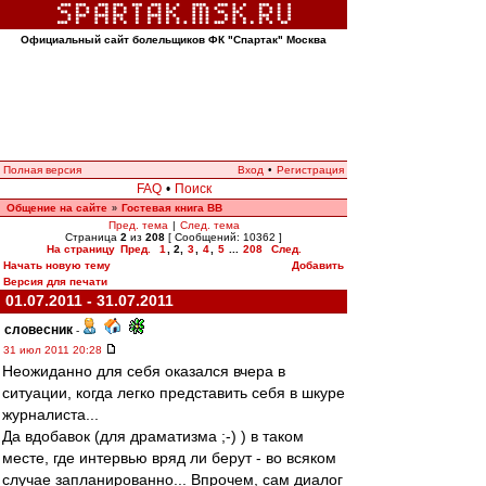
Официальный сайт болельщиков ФК "Спартак" Москва
Полная версия
Вход
•
Регистрация
FAQ
•
Поиск
Общение на сайте
Гостевая книга ВВ
»
Пред. тема
|
След. тема
Страница
2
из
208
[ Сообщений: 10362 ]
На страницу
Пред.
1
,
2
,
3
,
4
,
5
...
208
След.
Начать новую тему
Добавить
Версия для печати
01.07.2011 - 31.07.2011
словесник
-
31 июл 2011 20:28
Неожиданно для себя оказался вчера в
ситуации, когда легко представить себя в шкуре
журналиста...
Да вдобавок (для драматизма ;-) ) в таком
месте, где интервью вряд ли берут - во всяком
случае запланированно... Впрочем, сам диалог