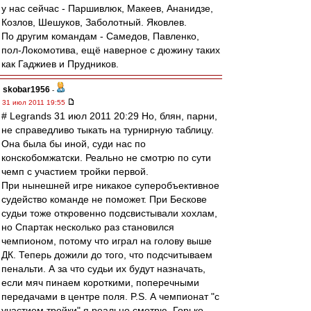
у нас сейчас - Паршивлюк, Макеев, Ананидзе,
Козлов, Шешуков, Заболотный. Яковлев.
По другим командам - Самедов, Павленко,
пол-Локомотива, ещё наверное с дюжину таких
как Гаджиев и Прудников.
skobar1956
-
31 июл 2011 19:55
# Legrands 31 июл 2011 20:29 Но, блян, парни,
не справедливо тыкать на турнирную таблицу.
Она была бы иной, суди нас по
конскобомжатски. Реально не смотрю по сути
чемп с участием тройки первой.
При нынешней игре никакое суперобъективное
судейство команде не поможет. При Бескове
судьи тоже откровенно подсвистывали хохлам,
но Спартак несколько раз становился
чемпионом, потому что играл на голову выше
ДК. Теперь дожили до того, что подсчитываем
пенальти. А за что судьи их будут назначать,
если мяч пинаем короткими, поперечными
передачами в центре поля. P.S. А чемпионат "с
участием тройки" я реально смотрю. Горько