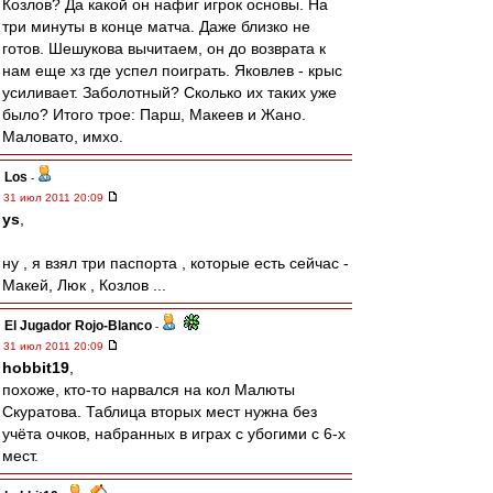
Козлов? Да какой он нафиг игрок основы. На
три минуты в конце матча. Даже близко не
готов. Шешукова вычитаем, он до возврата к
нам еще хз где успел поиграть. Яковлев - крыс
усиливает. Заболотный? Сколько их таких уже
было? Итого трое: Парш, Макеев и Жано.
Маловато, имхо.
Los
-
31 июл 2011 20:09
ys
,
ну , я взял три паспорта , которые есть сейчас -
Макей, Люк , Козлов ...
El Jugador Rojo-Blanco
-
31 июл 2011 20:09
hobbit19
,
похоже, кто-то нарвался на кол Малюты
Скуратова. Таблица вторых мест нужна без
учёта очков, набранных в играх с убогими с 6-х
мест.