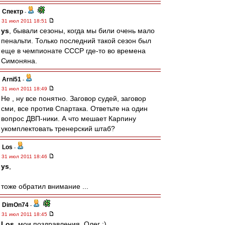
Спектр
-
31 июл 2011 18:51
ys
, бывали сезоны, когда мы били очень мало
пенальти. Только последний такой сезон был
еще в чемпионате СССР где-то во времена
Симоняна.
Arni51
-
31 июл 2011 18:49
Не , ну все понятно. Заговор судей, заговор
сми, все против Спартака. Ответьте на один
вопрос ДВП-ники. А что мешает Карпину
укомплектовать тренерский штаб?
Los
-
31 июл 2011 18:46
ys
,
тоже обратил внимание ...
DimOn74
-
31 июл 2011 18:45
Los
, мои поздравления, Олег :)