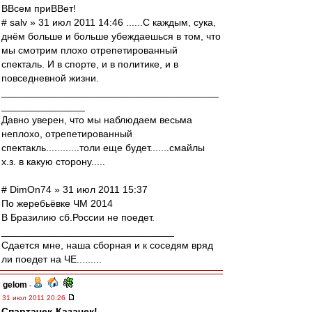
ВВсем приВВет!
# salv » 31 июл 2011 14:46 ......С каждым, сука,
днём больше и больше убеждаешься в том, что
мы смотрим плохо отрепетированный
спекталь. И в спорте, и в политике, и в
повседневной жизни.
_______________________________________
_______________
Давно уверен, что мы наблюдаем весьма
неплохо, отрепетированный
спектакль............толи еще будет.......смайлы
х.з. в какую сторону.....
# DimOn74 » 31 июл 2011 15:37
По жеребьёвке ЧМ 2014
В Бразилию сб.России не поедет.
_______________________________
Сдается мне, наша сборная и к соседям вряд
ли поедет на ЧЕ.........
gelom
-
31 июл 2011 20:26
Спартачек-Казачек!
,