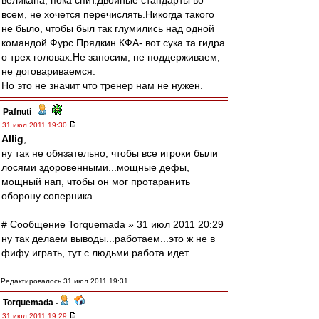
великана, пока спит.Двойные стандарты во
всем, не хочется перечислять.Никогда такого
не было, чтобы был так глумились над одной
командой.Фурс Прядкин КФА- вот сука та гидра
о трех головах.Не заносим, не поддерживаем,
не договариваемся.
Но это не значит что тренер нам не нужен.
Pafnuti
-
31 июл 2011 19:30
Allig
,
ну так не обязательно, чтобы все игроки были
лосями здоровенными...мощные дефы,
мощный нап, чтобы он мог протаранить
оборону соперника...
# Сообщение Torquemada » 31 июл 2011 20:29
ну так делаем выводы...работаем...это ж не в
фифу играть, тут с людьми работа идет...
Редактировалось 31 июл 2011 19:31
Torquemada
-
31 июл 2011 19:29