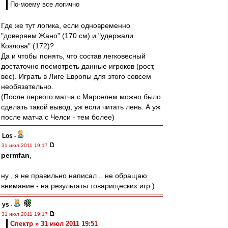
По-моему все логично
Где же тут логика, если одновременно
"доверяем Жано" (170 см) и "удержали
Козлова" (172)?
Да и чтобы понять, что состав легковесный
достаточно посмотреть данные игроков (рост,
вес). Играть в Лиге Европы для этого совсем
необязательно.
(После первого матча с Марселем можно было
сделать такой вывод, уж если читать лень. А уж
после матча с Челси - тем более)
Los
-
31 июл 2011 19:17
permfan
,
ну , я не правильно написал .. не обращаю
внимание - на результаты товарищеских игр )
ys
-
31 июл 2011 19:17
Спектр » 31 июл 2011 19:51