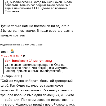
ys, бывали сезоны, когда мы били очень мало
пенальти. Только последний такой сезон был
еще в чемпионате СССР где-то во времена
Симоняна.
Тут не только нам не поставили ни одного в
21м сыгранном матче. В наши ворота ставят в
каждом третьем.
Редактировалось 31 июл 2011 19:19
Doc T
-
31 июл 2011 19:16
don_francisco » 14 минут назад
уж не знаю насколько правда, но Юха на
бобсоккере писал, что помощника ищут(или
нашли), причем он бывший спартаковец.
(январь 2011)
"Сейчас модно набирать большой тренерский
штаб. Как будто количество гарантирует
качество. Я так не считаю. Раньше у главного
тренера вообще был один помощник, и ничего
— работали. При этом вовсе не исключаю, что
на место Родионова придёт другой специалист,