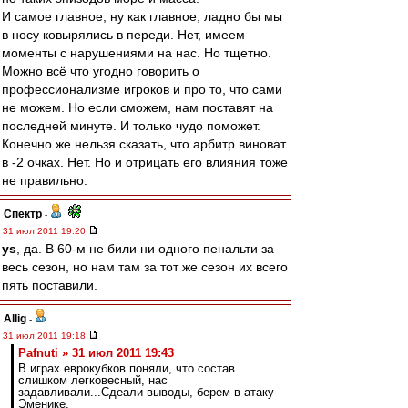
И самое главное, ну как главное, ладно бы мы
в носу ковырялись в переди. Нет, имеем
моменты с нарушениями на нас. Но тщетно.
Можно всё что угодно говорить о
профессионализме игроков и про то, что сами
не можем. Но если сможем, нам поставят на
последней минуте. И только чудо поможет.
Конечно же нельзя сказать, что арбитр виноват
в -2 очках. Нет. Но и отрицать его влияния тоже
не правильно.
Спектр
-
31 июл 2011 19:20
ys
, да. В 60-м не били ни одного пенальти за
весь сезон, но нам там за тот же сезон их всего
пять поставили.
Allig
-
31 июл 2011 19:18
Pafnuti » 31 июл 2011 19:43
В играх еврокубков поняли, что состав
слишком легковесный, нас
задавливали...Сдеали выводы, берем в атаку
Эменике.