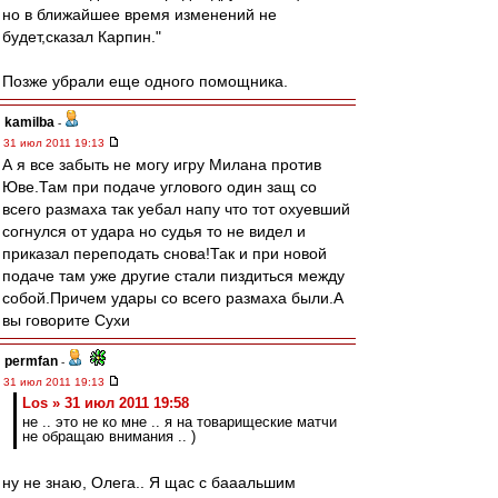
но в ближайшее время изменений не
будет,сказал Карпин."
Позже убрали еще одного помощника.
kamilba
-
31 июл 2011 19:13
А я все забыть не могу игру Милана против
Юве.Там при подаче углового один защ со
всего размаха так уебал напу что тот охуевший
согнулся от удара но судья то не видел и
приказал переподать снова!Так и при новой
подаче там уже другие стали пиздиться между
собой.Причем удары со всего размаха были.А
вы говорите Сухи
permfan
-
31 июл 2011 19:13
Los » 31 июл 2011 19:58
не .. это не ко мне .. я на товарищеские матчи
не обращаю внимания .. )
ну не знаю, Олега.. Я щас с бааальшим