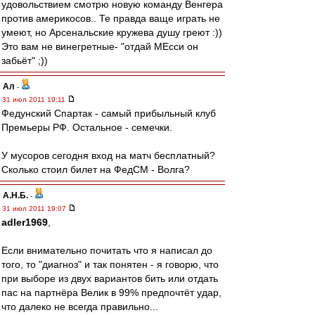
удовольствием смотрю новую команду Венгера
против америкосов.. Те правда ваще играть не
умеют, но Арсенальские кружева душу греют :))
Это вам не винегретные- "отдай МЕсси он
забьёт" ;))
Ал
-
31 июл 2011 19:11
Федунский Спартак - самый прибыльный клуб
Премьеры РФ. Остальное - семечки.
У мусоров сегодня вход на матч бесплатный?
Сколько стоил билет на ФедСМ - Волга?
А.Н.Б.
-
31 июл 2011 19:07
adler1969
,
Если внимательно почитать что я написал до
того, то "диагноз" и так понятен - я говорю, что
при выборе из двух вариантов бить или отдать
пас на партнёра Велик в 99% предпочтёт удар,
что далеко не всегда правильно...