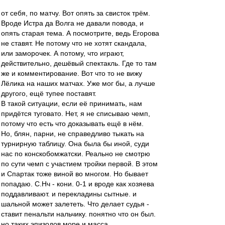
от себя, по матчу. Вот опять за свисток трём.
Вроде Истра да Волга не давали повода, и
опять старая тема. А посмотрите, ведь Егорова
не ставят. Не потому что не хотят скандала,
или заморочек. А потому, что играют,
действительно, дешёвый спектакль. Где то там
же и комментирование. Вот что то не вижу
Лёлика на наших матчах. Уже мог бы, а лучше
другого, ещё тупее поставят.
В такой ситуации, если её принимать, нам
придётся туговато. Нет, я не списываю чемп,
потому что есть что доказывать ещё в нём.
Но, блян, парни, не справедливо тыкать на
турнирную таблицу. Она была бы иной, суди
нас по конскобомжатски. Реально не смотрю
по сути чемп с участием тройки первой. В этом
и Спартак тоже виной во многом. Но бывает
попадаю. С.Нч - кони. 0-1 и вроде как хозяева
поддавливают. и перекладины сытные. и
шальной может залететь. Что делает судья -
ставит пенальти нальчику. понятно что он был.
но таких эпизодов море и масса.