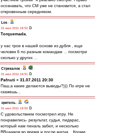
осознавать, что СМ уже не становится, а стал
откровенным середняком.
Los
-
31 июл 2011 19:52
Torquemada
,
у нас трое в нашей основе из дубля , еще
человек 6 по разным командам ... посмотри
сколько у других ...
Стрекалок
-
31 июл 2011 19:51
Pafnuti » 31.07.2011 20:30
Паш,а какие делаются выводы?))) По игре не
скажешь...
зpитель
-
31 июл 2011 19:50
С удовольствием посмотрел игру. Не
понравились- результат, судья, пидарас,
который нам пеналь забил, и несколько
ВВшников во время и после матча... Кроме