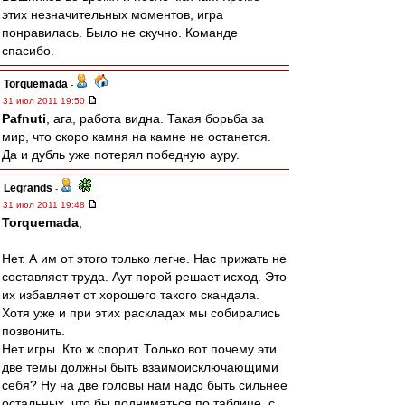
этих незначительных моментов, игра
понравилась. Было не скучно. Команде
спасибо.
Torquemada
-
31 июл 2011 19:50
Pafnuti
, ага, работа видна. Такая борьба за
мир, что скоро камня на камне не останется.
Да и дубль уже потерял победную ауру.
Legrands
-
31 июл 2011 19:48
Torquemada
,
Нет. А им от этого только легче. Нас прижать не
составляет труда. Аут порой решает исход. Это
их избавляет от хорошего такого скандала.
Хотя уже и при этих раскладах мы собирались
позвонить.
Нет игры. Кто ж спорит. Только вот почему эти
две темы должны быть взаимоисключающими
себя? Ну на две головы нам надо быть сильнее
остальных, что бы подниматься по таблице, с