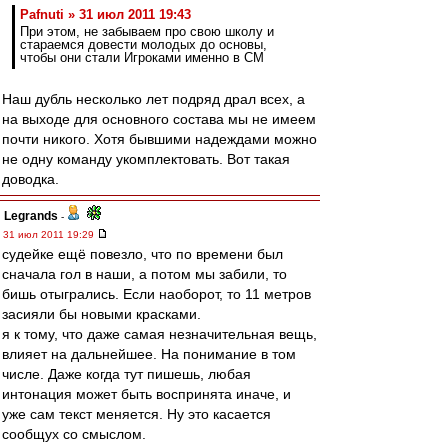
Pafnuti » 31 июл 2011 19:43
При этом, не забываем про свою школу и
стараемся довести молодых до основы,
чтобы они стали Игроками именно в СМ
Наш дубль несколько лет подряд драл всех, а
на выходе для основного состава мы не имеем
почти никого. Хотя бывшими надеждами можно
не одну команду укомплектовать. Вот такая
доводка.
Legrands
-
31 июл 2011 19:29
судейке ещё повезло, что по времени был
сначала гол в наши, а потом мы забили, то
бишь отыгрались. Если наоборот, то 11 метров
засияли бы новыми красками.
я к тому, что даже самая незначительная вещь,
влияет на дальнейшее. На понимание в том
числе. Даже когда тут пишешь, любая
интонация может быть воспринята иначе, и
уже сам текст меняется. Ну это касается
сообщух со смыслом.