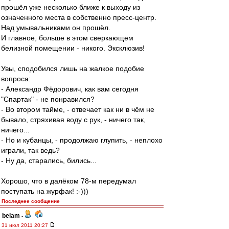
прошёл уже несколько ближе к выходу из
означенного места в собственно пресс-центр.
Над умывальниками он прошёл.
И главное, больше в этом сверкающем
белизной помещении - никого. Эксклюзив!
Увы, сподобился лишь на жалкое подобие
вопроса:
- Александр Фёдорович, как вам сегодня
"Спартак" - не понравился?
- Во втором тайме, - отвечает как ни в чём не
бывало, стряхивая воду с рук, - ничего так,
ничего...
- Но и кубанцы, - продолжаю глупить, - неплохо
играли, так ведь?
- Ну да, старались, бились...
Хорошо, что в далёком 78-м передумал
поступать на журфак! :-)))
Последнее сообщение
belam
-
31 июл 2011 20:27