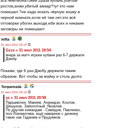
ага.чемпионат.окей.2раза кубань,убитый
ростов,анжи.убитый амкар?тут кто нам
помешал.?не надо искать чёрную кошку в
черной комнате,если её там нет.это всё
отговорки убогих.выходи,еби всех и никакие
заговоры не помешают.
mifta
-
31 июл 2011 20:15
Gzza » 31 июл 2011 18:54
вчера за матч игроки кубани раз 6-7 держали
Дзюбу
Покажи, где 6 раз Дзюбу держали таким
образом. Вот чтобы за майку и столь долго.
Torquemada
-
31 июл 2011 20:10
ys » 31 июл 2011 20:58
Паршивлюк, Макеев, Ананидзе, Козлов,
Шешуков, Заболотный. Яковлев.
По другим командам - Самедов, Павленко,
пол-Локомотива, ещё наверное с дюжину
таких как Гаджиев и Прудников.