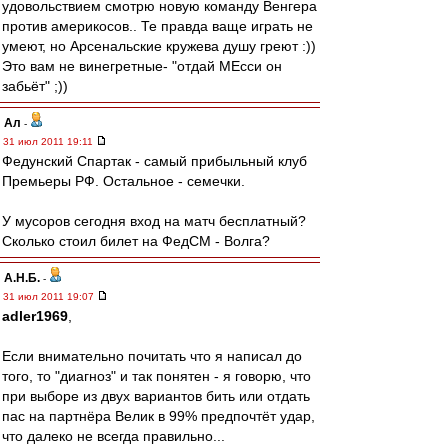
удовольствием смотрю новую команду Венгера
против америкосов.. Те правда ваще играть не
умеют, но Арсенальские кружева душу греют :))
Это вам не винегретные- "отдай МЕсси он
забьёт" ;))
Ал
-
31 июл 2011 19:11
Федунский Спартак - самый прибыльный клуб
Премьеры РФ. Остальное - семечки.
У мусоров сегодня вход на матч бесплатный?
Сколько стоил билет на ФедСМ - Волга?
А.Н.Б.
-
31 июл 2011 19:07
adler1969
,
Если внимательно почитать что я написал до
того, то "диагноз" и так понятен - я говорю, что
при выборе из двух вариантов бить или отдать
пас на партнёра Велик в 99% предпочтёт удар,
что далеко не всегда правильно...