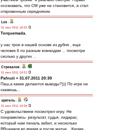
осознавать, что СМ уже не становится, а стал
откровенным середняком.
Los
-
31 июл 2011 19:52
Torquemada
,
у нас трое в нашей основе из дубля , еще
человек 6 по разным командам ... посмотри
сколько у других ...
Стрекалок
-
31 июл 2011 19:51
Pafnuti » 31.07.2011 20:30
Паш,а какие делаются выводы?))) По игре не
скажешь...
зpитель
-
31 июл 2011 19:50
С удовольствием посмотрел игру. Не
понравились- результат, судья, пидарас,
который нам пеналь забил, и несколько
ВВшников во время и после матча... Кроме