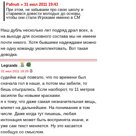
Pafnuti » 31 июл 2011 19:43
При этом, не забываем про свою школу и
стараемся довести молодых до основы,
чтобы они стали Игроками именно в СМ
Наш дубль несколько лет подряд драл всех, а
на выходе для основного состава мы не имеем
почти никого. Хотя бывшими надеждами можно
не одну команду укомплектовать. Вот такая
доводка.
Legrands
-
31 июл 2011 19:29
судейке ещё повезло, что по времени был
сначала гол в наши, а потом мы забили, то
бишь отыгрались. Если наоборот, то 11 метров
засияли бы новыми красками.
я к тому, что даже самая незначительная вещь,
влияет на дальнейшее. На понимание в том
числе. Даже когда тут пишешь, любая
интонация может быть воспринята иначе, и
уже сам текст меняется. Ну это касается
сообщух со смыслом.