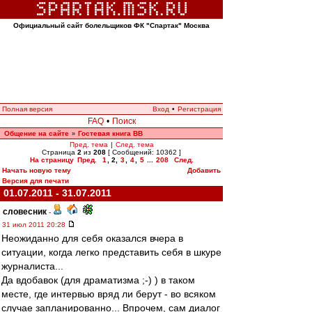
Официальный сайт болельщиков ФК "Спартак" Москва
Полная версия
Вход
•
Регистрация
FAQ
•
Поиск
Общение на сайте
Гостевая книга ВВ
»
Пред. тема
|
След. тема
Страница
2
из
208
[ Сообщений: 10362 ]
На страницу
Пред.
1
,
2
,
3
,
4
,
5
...
208
След.
Начать новую тему
Добавить
Версия для печати
01.07.2011 - 31.07.2011
словесник
-
31 июл 2011 20:28
Неожиданно для себя оказался вчера в
ситуации, когда легко представить себя в шкуре
журналиста...
Да вдобавок (для драматизма ;-) ) в таком
месте, где интервью вряд ли берут - во всяком
случае запланированно... Впрочем, сам диалог