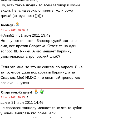
Ну, есть такие люди - во всем заговор и козни
видят. Неча на зеркало пинять, коли рожа
крива! (ст. рус. пог.) ))))))
brodega
-
31 июл 2011 20:26
# Arni51 » 31 июл 2011 19:49
Не , ну все понятно. Заговор судей, заговор
сми, все против Спартака. Ответьте на один
вопрос ДВП-ники. А что мешает Карпину
укомплектовать тренерский штаб?
Если это мне, то это не совсем по адресу. Я не
за то, чтобы дать поработать Карпину, а за
Спартак. Моё ИМХО, что опытный тренер как
раз очень нужен.
Спартачек-Казачек!
-
31 июл 2011 20:15
salv » 31 июл 2011 14:46
не согласен.танцору мешает тоже что то.кубок
у коней выиграть кто помешал?