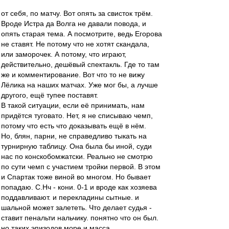
от себя, по матчу. Вот опять за свисток трём.
Вроде Истра да Волга не давали повода, и
опять старая тема. А посмотрите, ведь Егорова
не ставят. Не потому что не хотят скандала,
или заморочек. А потому, что играют,
действительно, дешёвый спектакль. Где то там
же и комментирование. Вот что то не вижу
Лёлика на наших матчах. Уже мог бы, а лучше
другого, ещё тупее поставят.
В такой ситуации, если её принимать, нам
придётся туговато. Нет, я не списываю чемп,
потому что есть что доказывать ещё в нём.
Но, блян, парни, не справедливо тыкать на
турнирную таблицу. Она была бы иной, суди
нас по конскобомжатски. Реально не смотрю
по сути чемп с участием тройки первой. В этом
и Спартак тоже виной во многом. Но бывает
попадаю. С.Нч - кони. 0-1 и вроде как хозяева
поддавливают. и перекладины сытные. и
шальной может залететь. Что делает судья -
ставит пенальти нальчику. понятно что он был.
но таких эпизодов море и масса.