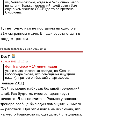
ys, бывали сезоны, когда мы били очень мало
пенальти. Только последний такой сезон был
еще в чемпионате СССР где-то во времена
Симоняна.
Тут не только нам не поставили ни одного в
21м сыгранном матче. В наши ворота ставят в
каждом третьем.
Редактировалось 31 июл 2011 19:19
Doc T
-
31 июл 2011 19:16
don_francisco » 14 минут назад
уж не знаю насколько правда, но Юха на
бобсоккере писал, что помощника ищут(или
нашли), причем он бывший спартаковец.
(январь 2011)
"Сейчас модно набирать большой тренерский
штаб. Как будто количество гарантирует
качество. Я так не считаю. Раньше у главного
тренера вообще был один помощник, и ничего
— работали. При этом вовсе не исключаю, что
на место Родионова придёт другой специалист,