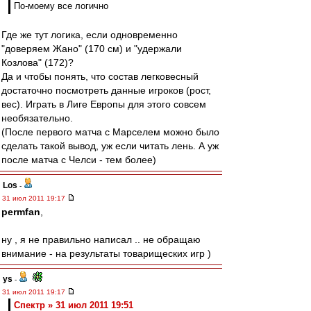
По-моему все логично
Где же тут логика, если одновременно
"доверяем Жано" (170 см) и "удержали
Козлова" (172)?
Да и чтобы понять, что состав легковесный
достаточно посмотреть данные игроков (рост,
вес). Играть в Лиге Европы для этого совсем
необязательно.
(После первого матча с Марселем можно было
сделать такой вывод, уж если читать лень. А уж
после матча с Челси - тем более)
Los
-
31 июл 2011 19:17
permfan
,
ну , я не правильно написал .. не обращаю
внимание - на результаты товарищеских игр )
ys
-
31 июл 2011 19:17
Спектр » 31 июл 2011 19:51