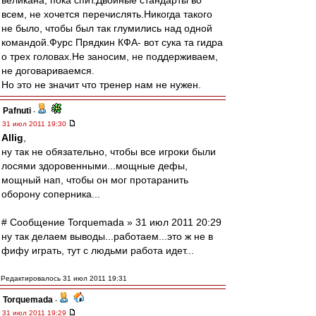
великана, пока спит.Двойные стандарты во
всем, не хочется перечислять.Никогда такого
не было, чтобы был так глумились над одной
командой.Фурс Прядкин КФА- вот сука та гидра
о трех головах.Не заносим, не поддерживаем,
не договариваемся.
Но это не значит что тренер нам не нужен.
Pafnuti
-
31 июл 2011 19:30
Allig
,
ну так не обязательно, чтобы все игроки были
лосями здоровенными...мощные дефы,
мощный нап, чтобы он мог протаранить
оборону соперника...
# Сообщение Torquemada » 31 июл 2011 20:29
ну так делаем выводы...работаем...это ж не в
фифу играть, тут с людьми работа идет...
Редактировалось 31 июл 2011 19:31
Torquemada
-
31 июл 2011 19:29