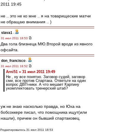
2011 19:45
не .. это не ко мне .. я на товарищеские матчи
не обращаю внимания .. )
slava1
-
31 июл 2011 18:53
Два гола близнеца МЮ.Второй вроде из явного
офсайта.
don_francisco
-
31 июл 2011 18:52
Arni51 » 31 июл 2011 19:49
Не , ну все понятно. Заговор судей, заговор
сми, все против Спартака. Ответьте на один
вопрос ДВП-ники. А что мешает Карпину
укомплектовать тренерский штаб?
уж не знаю насколько правда, но Юха на
бобсоккере писал, что помощника ищут(или
нашли), причем он бывший спартаковец.
Редактировалось 31 июл 2011 18:53