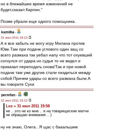
но в ближайшее время изменений не
будет,сказал Карпин."
Позже убрали еще одного помощника.
kamilba
-
31 июл 2011 19:13
А я все забыть не могу игру Милана против
Юве.Там при подаче углового один защ со
всего размаха так уебал напу что тот охуевший
согнулся от удара но судья то не видел и
приказал переподать снова!Так и при новой
подаче там уже другие стали пиздиться между
собой.Причем удары со всего размаха были.А
вы говорите Сухи
permfan
-
31 июл 2011 19:13
Los » 31 июл 2011 19:58
не .. это не ко мне .. я на товарищеские матчи
не обращаю внимания .. )
ну не знаю, Олега.. Я щас с бааальшим