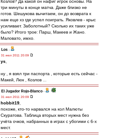
Козлов? Да какой он нафиг игрок основы. На
три минуты в конце матча. Даже близко не
готов. Шешукова вычитаем, он до возврата к
нам еще хз где успел поиграть. Яковлев - крыс
усиливает. Заболотный? Сколько их таких уже
было? Итого трое: Парш, Макеев и Жано.
Маловато, имхо.
Los
-
31 июл 2011 20:09
ys
,
ну , я взял три паспорта , которые есть сейчас -
Макей, Люк , Козлов ...
El Jugador Rojo-Blanco
-
31 июл 2011 20:09
hobbit19
,
похоже, кто-то нарвался на кол Малюты
Скуратова. Таблица вторых мест нужна без
учёта очков, набранных в играх с убогими с 6-х
мест.