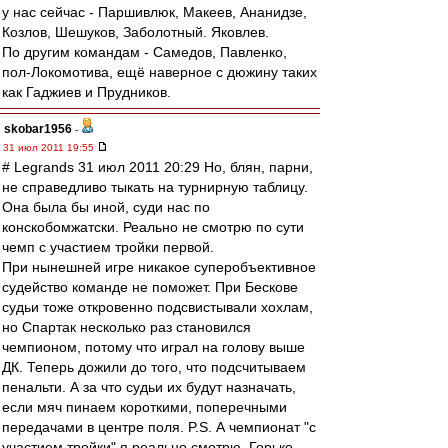
у нас сейчас - Паршивлюк, Макеев, Ананидзе,
Козлов, Шешуков, Заболотный. Яковлев.
По другим командам - Самедов, Павленко,
пол-Локомотива, ещё наверное с дюжину таких
как Гаджиев и Прудников.
skobar1956
-
31 июл 2011 19:55
# Legrands 31 июл 2011 20:29 Но, блян, парни,
не справедливо тыкать на турнирную таблицу.
Она была бы иной, суди нас по
конскобомжатски. Реально не смотрю по сути
чемп с участием тройки первой.
При нынешней игре никакое суперобъективное
судейство команде не поможет. При Бескове
судьи тоже откровенно подсвистывали хохлам,
но Спартак несколько раз становился
чемпионом, потому что играл на голову выше
ДК. Теперь дожили до того, что подсчитываем
пенальти. А за что судьи их будут назначать,
если мяч пинаем короткими, поперечными
передачами в центре поля. P.S. А чемпионат "с
участием тройки" я реально смотрю. Горько