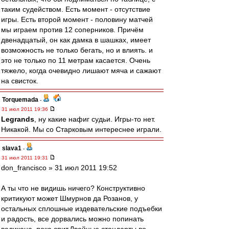
таким судейством. Есть момент - отсутствие
игры. Есть второй момент - половину матчей
мы играем против 12 соперников. Причём
двенадцатый, он как дамка в шашках, имеет
возможность не только бегать, но и влиять. и
это не только по 11 метрам касается. Очень
тяжело, когда очевидно лишают мяча и сажают
на свисток.
Torquemada
-
31 июл 2011 19:36
Legrands
, ну какие нафиг судьи. Игры-то нет.
Никакой. Мы со Старковым интереснее играли.
slava1
-
31 июл 2011 19:31
don_francisco » 31 июл 2011 19:52
А ты что не видишь ничего? Конструктивно
критикуют может Шмурнов да Розанов, у
остальных сплошные издевательские подъебки
и радость, все дорвались можно попинать