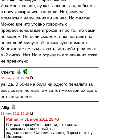
И самое главное, ну как главное, ладно бы мы
в носу ковырялись в переди. Нет, имеем
моменты с нарушениями на нас. Но тщетно.
Можно всё что угодно говорить о
профессионализме игроков и про то, что сами
не можем. Но если сможем, нам поставят на
последней минуте. И только чудо поможет.
Конечно же нельзя сказать, что арбитр виноват
в -2 очках. Нет. Но и отрицать его влияния тоже
не правильно.
Спектр
-
31 июл 2011 19:20
ys
, да. В 60-м не били ни одного пенальти за
весь сезон, но нам там за тот же сезон их всего
пять поставили.
Allig
-
31 июл 2011 19:18
Pafnuti » 31 июл 2011 19:43
В играх еврокубков поняли, что состав
слишком легковесный, нас
задавливали...Сдеали выводы, берем в атаку
Эменике.