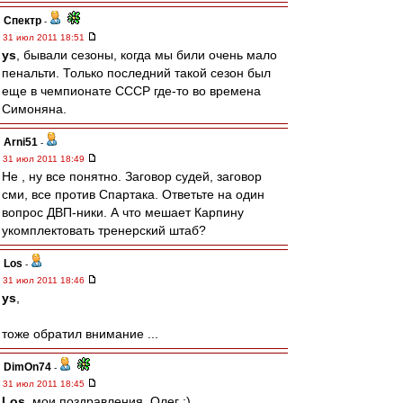
Спектр
-
31 июл 2011 18:51
ys
, бывали сезоны, когда мы били очень мало
пенальти. Только последний такой сезон был
еще в чемпионате СССР где-то во времена
Симоняна.
Arni51
-
31 июл 2011 18:49
Не , ну все понятно. Заговор судей, заговор
сми, все против Спартака. Ответьте на один
вопрос ДВП-ники. А что мешает Карпину
укомплектовать тренерский штаб?
Los
-
31 июл 2011 18:46
ys
,
тоже обратил внимание ...
DimOn74
-
31 июл 2011 18:45
Los
, мои поздравления, Олег :)