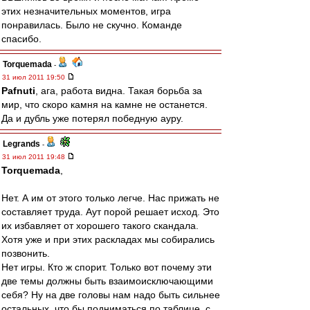
этих незначительных моментов, игра
понравилась. Было не скучно. Команде
спасибо.
Torquemada
-
31 июл 2011 19:50
Pafnuti
, ага, работа видна. Такая борьба за
мир, что скоро камня на камне не останется.
Да и дубль уже потерял победную ауру.
Legrands
-
31 июл 2011 19:48
Torquemada
,
Нет. А им от этого только легче. Нас прижать не
составляет труда. Аут порой решает исход. Это
их избавляет от хорошего такого скандала.
Хотя уже и при этих раскладах мы собирались
позвонить.
Нет игры. Кто ж спорит. Только вот почему эти
две темы должны быть взаимоисключающими
себя? Ну на две головы нам надо быть сильнее
остальных, что бы подниматься по таблице, с