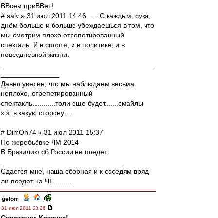
ВВсем приВВет!
# salv » 31 июл 2011 14:46 ......С каждым, сука,
днём больше и больше убеждаешься в том, что
мы смотрим плохо отрепетированный
спекталь. И в спорте, и в политике, и в
повседневной жизни.
_______________________________________
_______________
Давно уверен, что мы наблюдаем весьма
неплохо, отрепетированный
спектакль............толи еще будет.......смайлы
х.з. в какую сторону.....
# DimOn74 » 31 июл 2011 15:37
По жеребьёвке ЧМ 2014
В Бразилию сб.России не поедет.
_______________________________
Сдается мне, наша сборная и к соседям вряд
ли поедет на ЧЕ.........
gelom
-
31 июл 2011 20:26
Спартачек-Казачек!
,