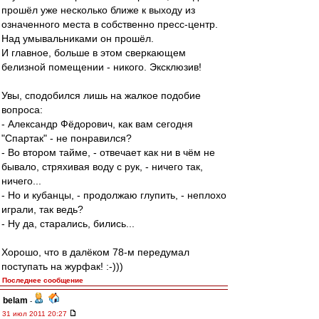
прошёл уже несколько ближе к выходу из
означенного места в собственно пресс-центр.
Над умывальниками он прошёл.
И главное, больше в этом сверкающем
белизной помещении - никого. Эксклюзив!
Увы, сподобился лишь на жалкое подобие
вопроса:
- Александр Фёдорович, как вам сегодня
"Спартак" - не понравился?
- Во втором тайме, - отвечает как ни в чём не
бывало, стряхивая воду с рук, - ничего так,
ничего...
- Но и кубанцы, - продолжаю глупить, - неплохо
играли, так ведь?
- Ну да, старались, бились...
Хорошо, что в далёком 78-м передумал
поступать на журфак! :-)))
Последнее сообщение
belam
-
31 июл 2011 20:27