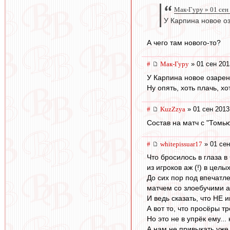
Мак-Гуру » 01 сен
У Карпина новое оз
А чего там нового-то?
#
Мак-Гуру
» 01 сен 201
У Карпина новое озарен
Ну опять, хоть плачь, хо
#
KuzZzya
» 01 сен 2013
Состав на матч с "Томью
#
whitepissuar17
» 01 сен
Что бросилось в глаза 
из игроков аж (!) в цел
До сих пор под впечатл
матчем со злоебучими 
И ведь сказать, что НЕ 
А вот то, что просёры 
Но это не в упрёк ему..
А нам не привыкать уже