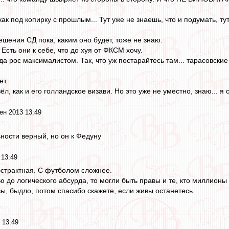
ак под копирку с прошлым... Тут уже не знаешь, что и подумать, т
решения СД пока, каким оно будет, тоже не знаю.
 Есть они к себе, что до хуя от ФКСМ хочу.
да рос максималистом. Так, что уж постарайтесь там... тарасовские
ет.
ёл, как и его голландское визави. Но это уже не уместно, знаю... я
ен 2013 13:49
ности верный, но он к Федуну
 13:49
бстрактная. С футболом сложнее.
 до логического абсурда, то могли быть правы и те, кто миллионы
вы, быдло, потом спасибо скажете, если живы останетесь.
 13:49