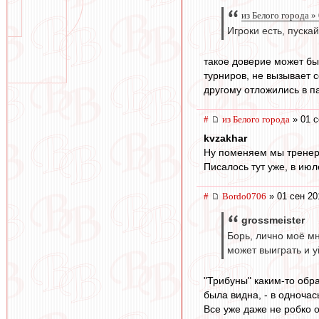
из Белого города »
Игроки есть, пускай
такое доверие может бы
турниров, не вызывает с
другому отложились в п
#
из Белого города
» 01 с
kvzakhar
Ну поменяем мы тренера
Писалось тут уже, в июл
#
Bordo0706
» 01 сен 20
grossmeister
Борь, лично моё мн
может выиграть и у
"Трибуны" каким-то обра
была видна, - в одночас
Все уже даже не робко 