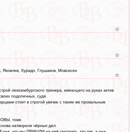
з, Яковлев, Хурадо, Глушаков, Мовсисян
астрой люксембургского тренера, имеющего на руках актив
 своих подопечных, судя.
арцами стоит в строгой увязке с таким же провальным
НОВЫ, тоже.
 снова натворили чёрных дел.
 она, что мы ПРИШЛИ на неё смотреть, кто где, а она,