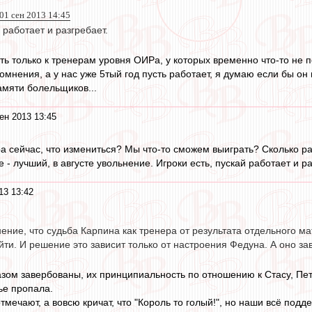
 01 сен 2013 14:45
 работает и разгребает.
ть только к тренерам уровня ОИРа, у которых временно что-то не 
омнения, а у нас уже 5тый год пусть работает, я думаю если бы он
амяти болельщиков...
ен 2013 13:45
 сейчас, что измениться? Мы что-то сможем выиграть? Сколько р
е - лучший, в августе увольнение. Игроки есть, пускай работает и р
13 13:42
ение, что судьба Карпина как тренера от результата отдельного мат
йти. И решение это зависит только от настроения Федуна. А оно за
зом завербованы, их принципиальность по отношению к Стасу, Петр
ье пропала.
отмечают, а вовсю кричат, что "Король то голый!", но наши всё по