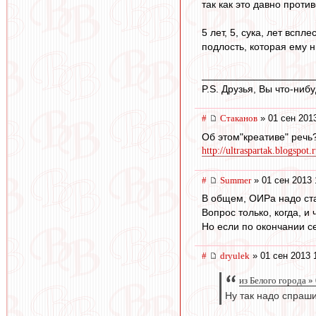
так как это давно прот
5 лет, 5, сука, лет всп
подлость, которая ему н
____________________
P.S. Друзья, Вы что-ни
#
Cтаканов
» 01 сен 201
Об этом"креативе" речь
http://ultraspartak.blogspo
#
Summer
» 01 сен 2013 
В общем, ОИРа надо ста
Вопрос только, когда, и
Но если по окончании се
#
dryulek
» 01 сен 2013 
из Белого города »
Ну так надо спраш