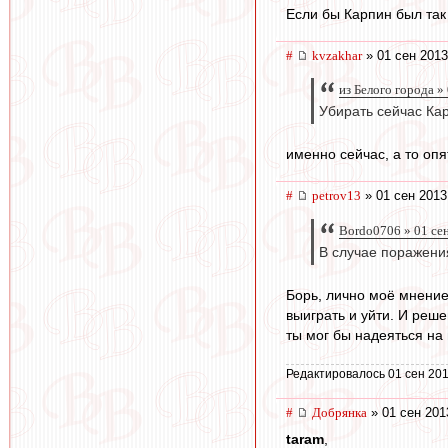
Если бы Карпин был так
#
kvzakhar
» 01 сен 2013
из Белого города »
Убирать сейчас Ка
именно сейчас, а то оп
#
petrov13
» 01 сен 2013
Bordo0706 » 01 се
В случае поражени
Борь, лично моё мнение,
выиграть и уйти. И реш
ты мог бы надеяться на
Редактировалось 01 сен 201
#
Добрянка
» 01 сен 201
taram
,