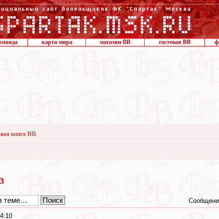
оманда
карта мира
магазин ВВ
гостевая ВВ
ф
вая книга ВВ
13
Сообщени
4:10