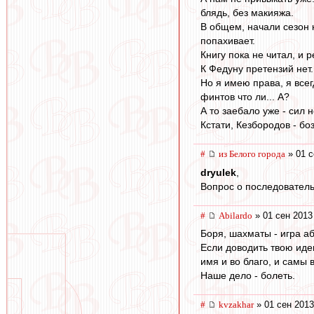
блядь, без макияжа.
В общем, начали сезон к
попахивает.
Книгу пока не читал, и 
К Федуну претензий нет.
Но я имею права, я всег
финтов что ли... А?
А то заебало уже - сил н
Кстати, Кезбородов - боз
#
из Белого города
» 01 с
dryulek
,
Вопрос о последователь
#
Abilardo
» 01 сен 2013
Боря, шахматы - игра а
Если доводить твою идею
имя и во благо, и самы 
Наше дело - болеть.
#
kvzakhar
» 01 сен 2013