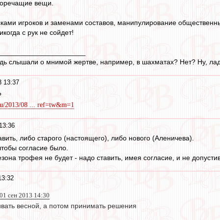
иворечащие вещи.
лесками игроков и заменами составов, манипулирование общественн
икогда с рук не сойдет!
______________________
будь слышали о мнимой жертве, например, в шахматах? Нет? Ну, лад
3 13:37
?
t.ru/2013/08 ... ref=tw&m=1
13:36
вить, либо старого (настоящего), либо нового (Аленичева).
 чтобы согласие было.
зона трофея не будет - надо ставить, имея согласие, и не допусти
13:32
 01 сен 2013 14:30
ивать весной, а потом принимать решения