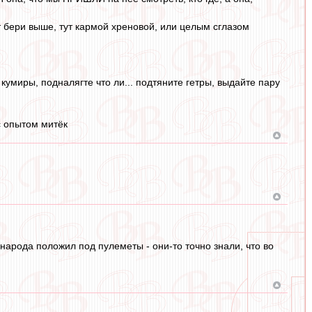
ут бери выше, тут кармой хреновой, или целым сглазом
 кумиры, подналягте что ли... подтяните гетры, выдайте пару
 с опытом митёк
 народа положил под пулеметы - они-то точно знали, что во