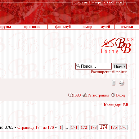
орумы
прогнозы
фан-клуб
юмор
музей
ссылки
Расширенный поиск
FAQ
Регистрация
Вход
Календарь ВВ
174
й: 8763 •
Страница
174
из
176
•
1
...
171
172
173
175
176