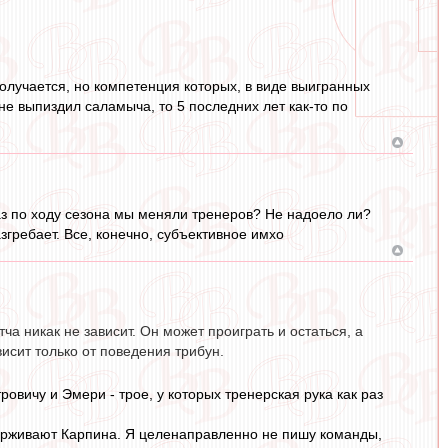
получается, но компетенция которых, в виде выигранных
 не выпиздил саламыча, то 5 последних лет как-то по
аз по ходу сезона мы меняли тренеров? Не надоело ли?
азгребает. Все, конечно, субъективное имхо
ча никак не зависит. Он может проиграть и остаться, а
висит только от поведения трибун.
овичу и Эмери - трое, у которых тренерская рука как раз
ддерживают Карпина. Я целенаправленно не пишу команды,