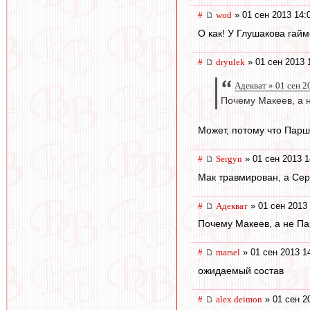
#
wod
» 01 сен 2013 14:
О как! У Глушакова гайм
#
dryulek
» 01 сен 2013 
Адекват » 01 сен 2
Почему Макеев, а
Может, потому что Пар
#
Sergyn
» 01 сен 2013 1
Мак травмирован, а Сер
#
Адекват
» 01 сен 2013 
Почему Макеев, а не Па
#
marsel
» 01 сен 2013 1
ожидаемый состав
#
alex deimon
» 01 сен 2