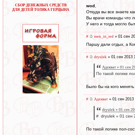
СБОР ДЕНЕЖНЫХ СРЕДСТВ
wod
,
ДЛЯ ДЕТЕЙ ТОЛИКА ГЕРЦЫНА
Откуда вы все знаете к
Вы врачи команды что л
У него и тогда могло бы
#
men_in_red
» 01 сен 20
Паршу дали отдых, а Ко
#
dryulek
» 01 сен 2013 
Адекват » 01 сен 2
По такой логике п
Было бы на кого менять 
#
Адекват
» 01 сен 2013 
dryulek » 01 сен 2
# dryulek » 01 сен
По такой логике пол-со