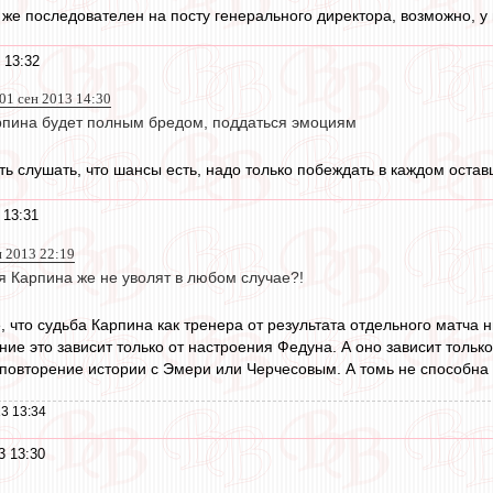
 же последователен на посту генерального директора, возможно, у 
 13:32
 01 сен 2013 14:30
рпина будет полным бредом, поддаться эмоциям
ять слушать, что шансы есть, надо только побеждать в каждом оста
 13:31
н 2013 22:19
я Карпина же не уволят в любом случае?!
 что судьба Карпина как тренера от результата отдельного матча н
ение это зависит только от настроения Федуна. А оно зависит толь
 повторение истории с Эмери или Черчесовым. А томь не способна 
3 13:34
3 13:30