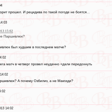
04
орит прошел. И рецидива по такой погоде не боятся...
14:03
013 15:02
 не Паршивлюк?
шивлюк был худшим в последнем матче?
4:02
ега матч в четверг провел неудачно +дали передохнуть
14:02
ршивлюк? А почему Озбилиз, а не Макгиди?
4:02
013 14:02