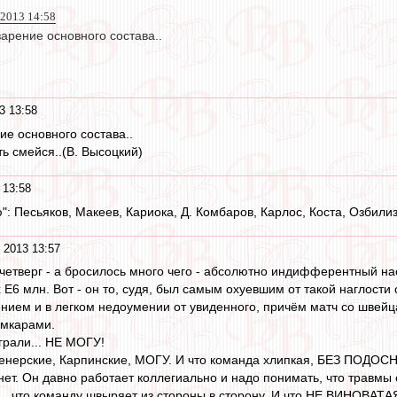
 2013 14:58
арение основного состава..
3 13:58
ие основного состава..
ть смейся..(В. Высоцкий)
 13:58
": Песьяков, Макеев, Кариока, Д. Комбаров, Карлос, Коста, Озбили
 2013 13:57
в четверг - а бросилось много чего - абсолютно индифферентный н
ых Е6 млн. Вот - он то, судя, был самым охуевшим от такой наглости
ением и в легком недоумении от увиденного, причём матч со швейц
амкарами.
играли... НЕ МОГУ!
тренерские, Карпинские, МОГУ. И что команда хлипкая, БЕЗ ПОДОС
. нет. Он давно работает коллегиально и надо понимать, что травмы
... что команду швыряет из стороны в сторону. И что НЕ ВИНОВАТАЯ