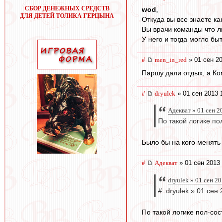
СБОР ДЕНЕЖНЫХ СРЕДСТВ
wod
,
ДЛЯ ДЕТЕЙ ТОЛИКА ГЕРЦЫНА
Откуда вы все знаете к
Вы врачи команды что л
У него и тогда могло бы
#
men_in_red
» 01 сен 20
Паршу дали отдых, а Ко
#
dryulek
» 01 сен 2013 
Адекват » 01 сен 2
По такой логике п
Было бы на кого менять 
#
Адекват
» 01 сен 2013 
dryulek » 01 сен 2
# dryulek » 01 сен
По такой логике пол-со