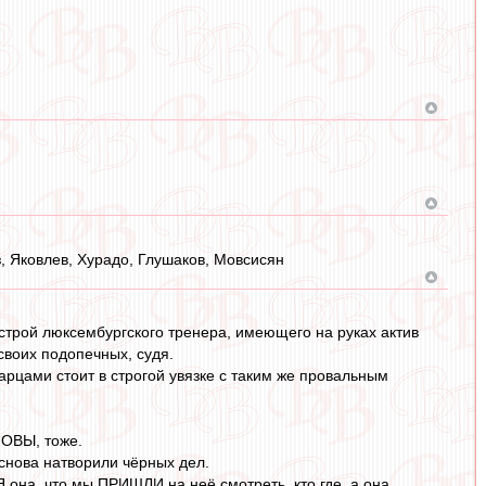
з, Яковлев, Хурадо, Глушаков, Мовсисян
астрой люксембургского тренера, имеющего на руках актив
 своих подопечных, судя.
арцами стоит в строгой увязке с таким же провальным
НОВЫ, тоже.
 снова натворили чёрных дел.
 она, что мы ПРИШЛИ на неё смотреть, кто где, а она,