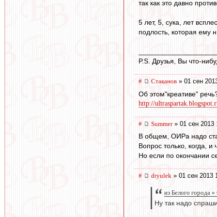
так как это давно прот
5 лет, 5, сука, лет всп
подлость, которая ему н
____________________
P.S. Друзья, Вы что-ни
#
Cтаканов
» 01 сен 201
Об этом"креативе" речь
http://ultraspartak.blogspo
#
Summer
» 01 сен 2013 
В общем, ОИРа надо ста
Вопрос только, когда, и
Но если по окончании се
#
dryulek
» 01 сен 2013 
из Белого города »
Ну так надо спраш