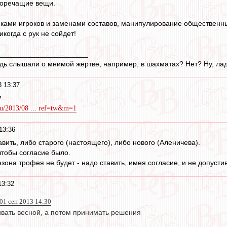
иворечащие вещи.
лесками игроков и заменами составов, манипулирование общественн
икогда с рук не сойдет!
______________________
будь слышали о мнимой жертве, например, в шахматах? Нет? Ну, лад
3 13:37
?
t.ru/2013/08 ... ref=tw&m=1
13:36
вить, либо старого (настоящего), либо нового (Аленичева).
 чтобы согласие было.
зона трофея не будет - надо ставить, имея согласие, и не допусти
13:32
 01 сен 2013 14:30
ивать весной, а потом принимать решения