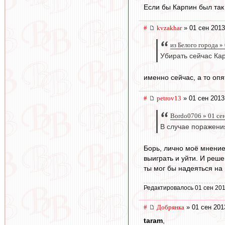
Если бы Карпин был так
#
kvzakhar
» 01 сен 2013
из Белого города »
Убирать сейчас Ка
именно сейчас, а то оп
#
petrov13
» 01 сен 2013
Bordo0706 » 01 се
В случае поражени
Борь, лично моё мнение,
выиграть и уйти. И реш
ты мог бы надеяться на
Редактировалось 01 сен 201
#
Добрянка
» 01 сен 201
taram
,