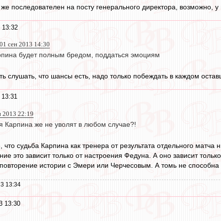
 же последователен на посту генерального директора, возможно, у 
 13:32
 01 сен 2013 14:30
рпина будет полным бредом, поддаться эмоциям
ять слушать, что шансы есть, надо только побеждать в каждом оста
 13:31
н 2013 22:19
я Карпина же не уволят в любом случае?!
 что судьба Карпина как тренера от результата отдельного матча н
ение это зависит только от настроения Федуна. А оно зависит толь
 повторение истории с Эмери или Черчесовым. А томь не способна 
3 13:34
3 13:30