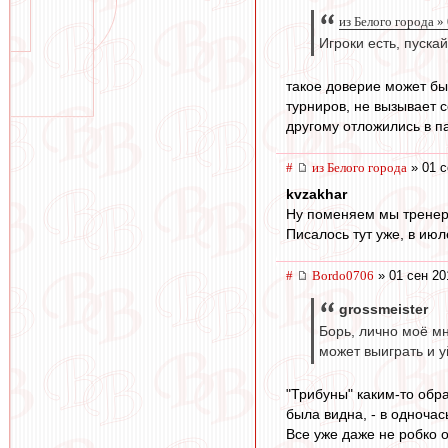
из Белого города »
Игроки есть, пускай
такое доверие может бы
турниров, не вызывает с
другому отложились в п
#
из Белого города
» 01 с
kvzakhar
Ну поменяем мы тренера
Писалось тут уже, в июл
#
Bordo0706
» 01 сен 20
grossmeister
Борь, лично моё мн
может выиграть и у
"Трибуны" каким-то обра
была видна, - в одночас
Все уже даже не робко 