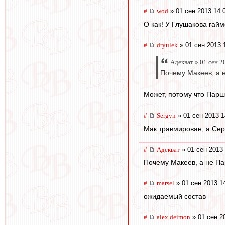
#
wod
» 01 сен 2013 14:
О как! У Глушакова гайм
#
dryulek
» 01 сен 2013 
Адекват » 01 сен 2
Почему Макеев, а
Может, потому что Пар
#
Sergyn
» 01 сен 2013 1
Мак травмирован, а Сер
#
Адекват
» 01 сен 2013 
Почему Макеев, а не Па
#
marsel
» 01 сен 2013 1
ожидаемый состав
#
alex deimon
» 01 сен 2