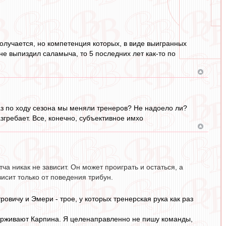
получается, но компетенция которых, в виде выигранных
 не выпиздил саламыча, то 5 последних лет как-то по
аз по ходу сезона мы меняли тренеров? Не надоело ли?
азгребает. Все, конечно, субъективное имхо
ча никак не зависит. Он может проиграть и остаться, а
висит только от поведения трибун.
овичу и Эмери - трое, у которых тренерская рука как раз
ддерживают Карпина. Я целенаправленно не пишу команды,