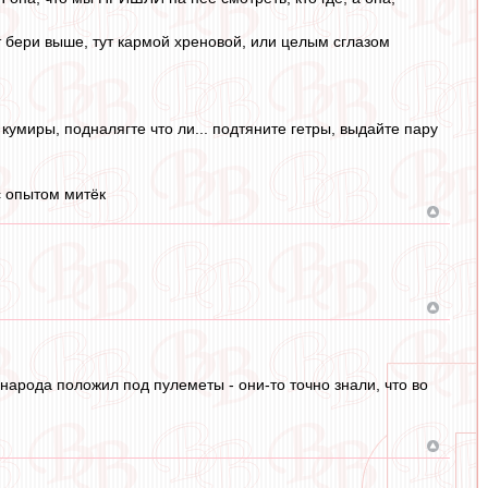
ут бери выше, тут кармой хреновой, или целым сглазом
 кумиры, подналягте что ли... подтяните гетры, выдайте пару
 с опытом митёк
 народа положил под пулеметы - они-то точно знали, что во