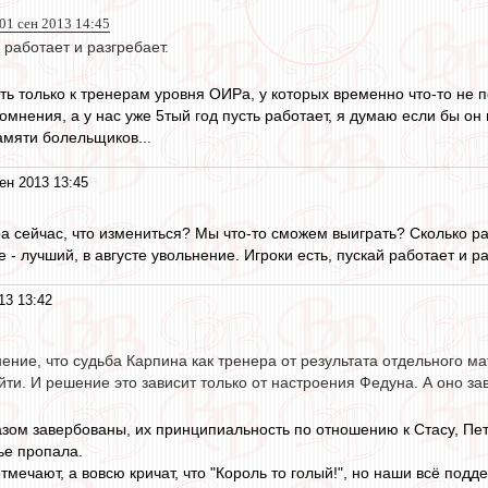
 01 сен 2013 14:45
 работает и разгребает.
ть только к тренерам уровня ОИРа, у которых временно что-то не 
омнения, а у нас уже 5тый год пусть работает, я думаю если бы он
амяти болельщиков...
ен 2013 13:45
 сейчас, что измениться? Мы что-то сможем выиграть? Сколько р
е - лучший, в августе увольнение. Игроки есть, пускай работает и р
13 13:42
ение, что судьба Карпина как тренера от результата отдельного мат
йти. И решение это зависит только от настроения Федуна. А оно за
зом завербованы, их принципиальность по отношению к Стасу, Петр
ье пропала.
отмечают, а вовсю кричат, что "Король то голый!", но наши всё по