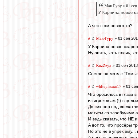
Мак-Гуру » 01 сен
У Карпина новое оз
А чего там нового-то?
#
Мак-Гуру
» 01 сен 201
У Карпина новое озарен
Ну опять, хоть плачь, хо
#
KuzZzya
» 01 сен 2013
Состав на матч с "Томью
#
whitepissuar17
» 01 сен
Что бросилось в глаза 
из игроков аж (!) в цел
До сих пор под впечатл
матчем со злоебучими 
И ведь сказать, что НЕ 
А вот то, что просёры 
Но это не в упрёк ему..
А нам не привыкать уже