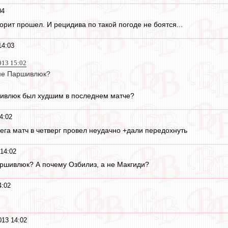
04
орит прошел. И рецидива по такой погоде не боятся...
14:03
013 15:02
 не Паршивлюк?
шивлюк был худшим в последнем матче?
4:02
ега матч в четверг провел неудачно +дали передохнуть
14:02
ршивлюк? А почему Озбилиз, а не Макгиди?
4:02
013 14:02