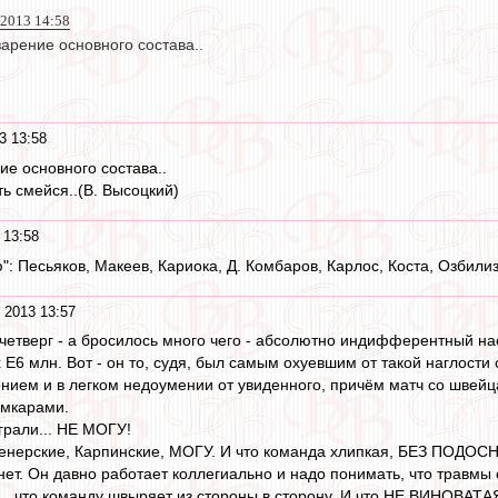
 2013 14:58
арение основного состава..
3 13:58
ие основного состава..
ть смейся..(В. Высоцкий)
 13:58
": Песьяков, Макеев, Кариока, Д. Комбаров, Карлос, Коста, Озбили
 2013 13:57
в четверг - а бросилось много чего - абсолютно индифферентный н
ых Е6 млн. Вот - он то, судя, был самым охуевшим от такой наглости
ением и в легком недоумении от увиденного, причём матч со швейц
амкарами.
играли... НЕ МОГУ!
тренерские, Карпинские, МОГУ. И что команда хлипкая, БЕЗ ПОДОС
. нет. Он давно работает коллегиально и надо понимать, что травмы
... что команду швыряет из стороны в сторону. И что НЕ ВИНОВАТАЯ