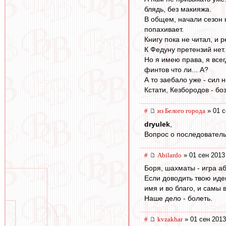
блядь, без макияжа.
В общем, начали сезон к
попахивает.
Книгу пока не читал, и 
К Федуну претензий нет.
Но я имею права, я всег
финтов что ли... А?
А то заебало уже - сил н
Кстати, Кезбородов - боз
#
из Белого города
» 01 с
dryulek
,
Вопрос о последователь
#
Abilardo
» 01 сен 2013
Боря, шахматы - игра а
Если доводить твою идею
имя и во благо, и самы 
Наше дело - болеть.
#
kvzakhar
» 01 сен 2013