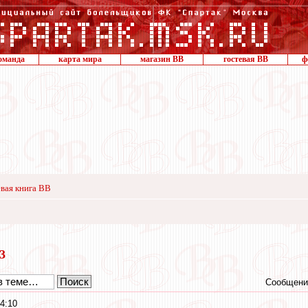
оманда
карта мира
магазин ВВ
гостевая ВВ
ф
вая книга ВВ
13
Сообщени
4:10