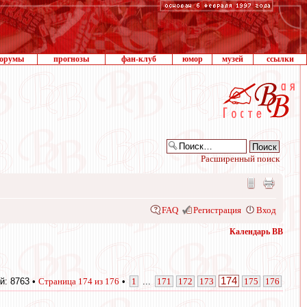
орумы
прогнозы
фан-клуб
юмор
музей
ссылки
Расширенный поиск
FAQ
Регистрация
Вход
Календарь ВВ
174
й: 8763 •
Страница
174
из
176
•
1
...
171
172
173
175
176