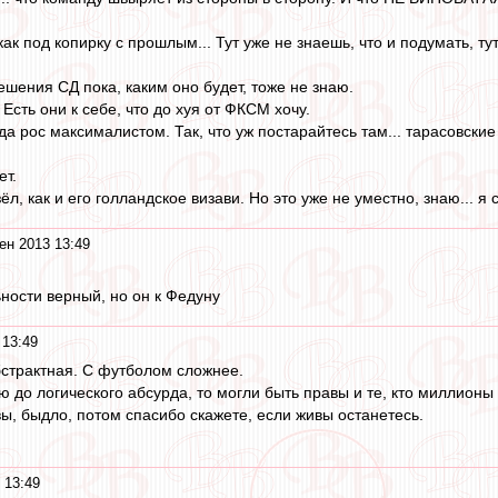
ак под копирку с прошлым... Тут уже не знаешь, что и подумать, т
решения СД пока, каким оно будет, тоже не знаю.
 Есть они к себе, что до хуя от ФКСМ хочу.
да рос максималистом. Так, что уж постарайтесь там... тарасовские
ет.
ёл, как и его голландское визави. Но это уже не уместно, знаю... я
ен 2013 13:49
ности верный, но он к Федуну
 13:49
бстрактная. С футболом сложнее.
 до логического абсурда, то могли быть правы и те, кто миллионы
вы, быдло, потом спасибо скажете, если живы останетесь.
 13:49