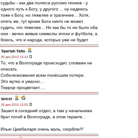
судьбы - как два полюса русских гениев - у
одного путь к Богу, у другого ... ну надеюсь
тоже к Богу, но тяжелее и трагичнее... Хотя,
опять же, тут кроме Бога никто не может
судить, что тяжелее... Но как бы то ни было оба
они - вечно живые символы эпохи и футбола, а
боюсь, что и народа, которых уже не будет.
Spartak-Yalta
-
30 дек 2013 12:12
То, что в Волгограде происходит, словами не
описать.
Соболезнования всем понёсшим потери.
Это жутко и ужасно....
Террор процветает.....
lancet
-
30 дек 2013 12:03
Зашел в соседний отдел, а там у начальника
брат погиб в Волгограде, в этом теракте...
Илью Цимбаларя очень жаль, скорблю!!!