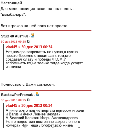
Настоящей.
Для меня позиция такая на поле есть -
"цымбаларь".
Вот игроков на неё пока нет просто.
StuG 40 Ausf F/8
-
30 дек 2013 09:28
vlad45 » 30 дек 2013 00:34
Нет,номера закреплять не нужно,а нужно
просто бережно относиться к тем,кто
создавал славу и победы ФКСМ.И
вспоминать их,не только тогда,когда уходят
из жизни....
Полностью с Вами согласен.
BuakawPorPramuk
-
30 дек 2013 09:25
vlad45 » 30 дек 2013 00:34
А ничего,что под четвертым номером играли
и Вагиз и Женя Ловчев иногда?
А Великий Капитан Игорь Александрович
Нетто недостоин постоянно закрепленного
номера? Или Геша Логофет,всю жизнь