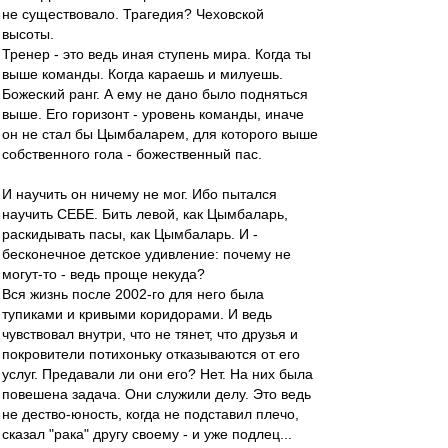
не существовало. Трагедия? Чеховской
высоты.
Тренер - это ведь иная ступень мира. Когда ты
выше команды. Когда караешь и милуешь.
Божеский ранг. А ему не дано было подняться
выше. Его горизонт - уровень команды, иначе
он не стал бы Цымбаларем, для которого выше
собственного гола - божественный пас.
И научить он ничему не мог. Ибо пытался
научить СЕБЕ. Бить левой, как Цымбаларь,
раскидывать пасы, как Цымбаларь. И -
бесконечное детское удивление: почему не
могут-то - ведь проще некуда?
Вся жизнь после 2002-го для него была
тупиками и кривыми коридорами. И ведь
чувствовал внутри, что не тянет, что друзья и
покровители потихоньку отказываются от его
услуг. Предавали ли они его? Нет. На них была
повешена задача. Они служили делу. Это ведь
не дество-юность, когда не подставил плечо,
сказал "рака" другу своему - и уже подлец...