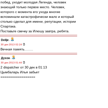
побед, уходит молодая Легенда, человек
знающий только первое место. Человек,
которого с момента его ухода многие
вспоминали катастрофически мало и который
столько сделал для имени, репутации, истории
Спартака.
Поставьте свечку за Илюшу завтра, ребята.
Delije
-
30 дек 2013 02:24
Вечная память.........
Духон
-
30 дек 2013 01:44
2 dispatcher от 30 дек в 01:13
Цымбаларь Илья забьет
==================
Уже НЕ забьёт :-((( !
Духон
-
30 дек 2013 01:39
2 vlad45 от 30 дек в 00:34
" .... отдельного стенда в будущем музее