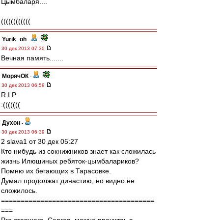
Цымбаларя....
((((((((((((
Yurik_oh
-
30 дек 2013 07:30
Вечная память.......
МорячОК
-
30 дек 2013 06:59
R.I.P.
:(((((((
Духон
-
30 дек 2013 06:39
2 slava1 от 30 дек 05:27
Кто нибудь из сокнижников знает как сложилась
жизнь Илюшиных ребяток-цымбалариков?
Помню их бегающих в Тарасовке.
Думал продолжат династию, но видно не
сложилось.
=======================================
===