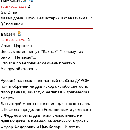
Очкарик-11
-
30 дек 2013 12:57
GolDima
,
Давай дома. Тихо. Без истерик и фанатизьма...:
((( помянем...
BM1964
-
30 дек 2013 12:49
Илье - Царствие...
Здесь многие пишут: "Как так", "Почему так
рано", "Не верю"...
Это все по человечески очень понятно.
А с другой стороны...
Русский человек, наделенный особым ДАРОМ,
почти обречен на два исхода - либо святость,
либо ранняя, зачастую нелепая и трагическая
смерть.
Для людей моего поколения, для тех кто начал
с Бескова, продолжил Романцевым и доживает
с Федуном было два таких уникальных, не
лучших даже, а именно "уникальных" игрока -
Федор Федорович и Цымбаларь. И вот их