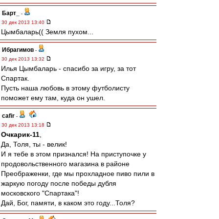
Барт_
-
30 дек 2013 13:40
Цымбаларь(( Земля пухом...
Ибрагимов
-
30 дек 2013 13:32
Илья Цымбаларь - спасибо за игру, за тот
Спартак.
Пусть наша любовь в этому футболисту
поможет ему там, куда он ушел.
cafir
-
30 дек 2013 13:18
Очкарик-11
,
Да, Толя, ты - велик!
И я тебе в этом признался! На приступочке у
продовольственного магазина в районе
Преображенки, где мы прохладное пиво пили в
жаркую погоду после победы дубля
московского "Спартака"!
Дай, Бог, памяти, в каком это году...Толя?