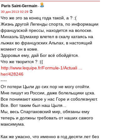
Paris Saint-Germain
-
30 дек 2013 02:29
Что же это за конец года такой, а ? :(
Жизнь другой Легенды спорта, по информации
французской прессы, находится на волоске.
Михаэль Шумахер влетел в скалу катаясь на
лыжах во французских Альпах, в настоящий
момент он в коме.
Здоровья ему, дай Бог всё обойдётся.
Что же творится ? :((
http://www.lequipe.fr/Formule-1/Actuali ...
her/428246
----
От потери Цыли до сих пор не могу отойти.
Мне пишут из России, даже болельщики цска.
Все понимают какое у нас Горе и соболезнуют.
Все. Вот таким был наш Цыля...
Мы, весь Спартаковский мир, обязаны ему
теперь и должны требовать от наших самого
максимума.
Как же ужасно, что именно в год десяти лет без