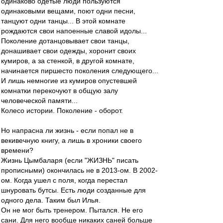
одинаково одетые люди пользуются
одинаковыми вещами, поют одни песни,
танцуют одни танцы... В этой комнате
рождаются свои напоенные славой идолы...
Поколение дотанцовывает свои танцы,
донашивает свои одежды, хоронит своих
кумиров, а за стенкой, в другой комнате,
начинается пиршесто поколения следующего...
И лишь немногие из кумиров опустевшей
комнатки перекочуют в общую залу
человеческой памяти...
Колесо истории. Поколение - оборот.
Но напрасна ли жизнь - если попал не в
векивечную книгу, а лишь в хроники своего
времени?
Жизнь Цымбаларя (если "ЖИЗНЬ" писать
прописными) окончилась не в 2013-ом. В 2002-
ом. Когда ушел с поля, когда перестал
шнуровать бутсы. Есть люди созданные для
одного дела. Таким был Илья.
Он не мог быть тренером. Пытался. Не его
сани. Для него вообще никаких саней больше