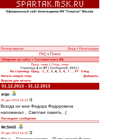
Официальный сайт болельщиков ФК "Спартак" Москва
Полная версия
Вход
•
Регистрация
FAQ
•
Поиск
Общение на сайте
Гостевая книга ВВ
»
Пред. тема
|
След. тема
Страница
4
из
97
[ Сообщений: 4833 ]
На страницу
Пред.
1
,
2
,
3
,
4
,
5
,
6
,
7
...
97
След.
Начать новую тему
Добавить
Версия для печати
01.12.2013 - 31.12.2013
argo
-
30 дек 2013 14:23
Всегда он мне Федора Федоровича
напоминал... Светлая память...(
Последнее сообщение
McSimD
-
30 дек 2013 14:10