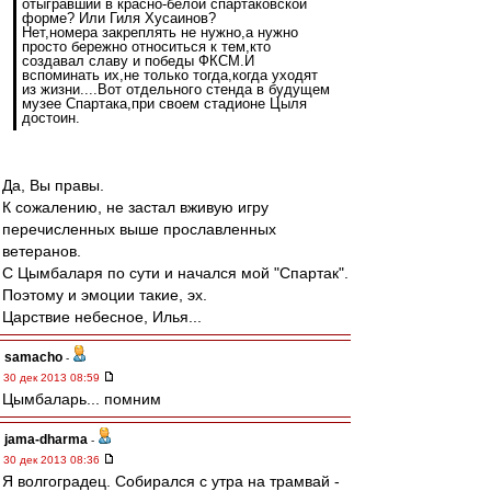
отыгравший в красно-белой спартаковской
форме? Или Гиля Хусаинов?
Нет,номера закреплять не нужно,а нужно
просто бережно относиться к тем,кто
создавал славу и победы ФКСМ.И
вспоминать их,не только тогда,когда уходят
из жизни....Вот отдельного стенда в будущем
музее Спартака,при своем стадионе Цыля
достоин.
Да, Вы правы.
К сожалению, не застал вживую игру
перечисленных выше прославленных
ветеранов.
С Цымбаларя по сути и начался мой "Спартак".
Поэтому и эмоции такие, эх.
Царствие небесное, Илья...
samacho
-
30 дек 2013 08:59
Цымбаларь... помним
jama-dharma
-
30 дек 2013 08:36
Я волгоградец. Собирался с утра на трамвай -