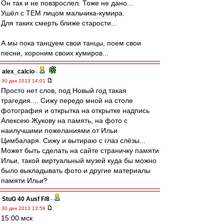
Он так и не повзрослел. Тоже не дано...
Ушёл с ТЕМ лицом мальчика-кумира.
Для таких смерть ближе старости...
А мы пока танцуем свои танцы, поем свои
песни, хороним своих кумиров...
alex_calcio
-
30 дек 2013 14:01
Просто нет слов, под Новый год такая
трагедия.... Сижу передо мной на столе
фотография и открытка на открытке надпись
Алексею Жукову на память, на фото с
наилучшими пожеланиями от Ильи
Цимбаларя. Сижу и вытираю с глаз слёзы...
Может быть сделать на сайте страничку памяти
Ильи, такой виртуальный музей куда бы можно
было выкладывать фото и другие материалы
памяти Ильи?
StuG 40 Ausf F/8
-
30 дек 2013 13:59
15:00 мск