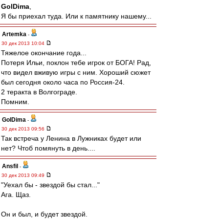
GolDima
,
Я бы приехал туда. Или к памятнику нашему...
Artemka
-
30 дек 2013 10:04
Тяжелое окончание года...
Потеря Ильи, поклон тебе игрок от БОГА! Рад,
что видел вживую игры с ним. Хороший сюжет
был сегодня около часа по Россия-24.
2 теракта в Волгограде.
Помним.
GolDima
-
30 дек 2013 09:56
Так встреча у Ленина в Лужниках будет или
нет? Чтоб помянуть в день....
Ansfil
-
30 дек 2013 09:49
"Уехал бы - звездой бы стал..."
Ага. Щаз.
Он и был, и будет звездой.