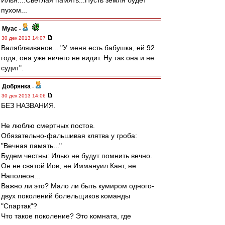
Илья....Светлая память...Пусть земля будет
пухом...
Myac
-
30 дек 2013 14:07
Валябляиванов... "У меня есть бабушка, ей 92
года, она уже ничего не видит. Ну так она и не
судит".
Добрянка
-
30 дек 2013 14:06
БЕЗ НАЗВАНИЯ.
Не люблю смертных постов.
Обязательно-фальшивая клятва у гроба:
"Вечная память..."
Будем честны: Илью не будут помнить вечно.
Он не святой Иов, не Иммануил Кант, не
Наполеон...
Важно ли это? Мало ли быть кумиром одного-
двух поколений болельщиков команды
"Спартак"?
Что такое поколение? Это комната, где