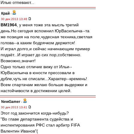
Илью отпевают...
Край
-
30 дек 2013 13:46
BM1964
, у меня тоже эта мысль третий
день.Но сегодня вспомнил ЮрВасильича--та
же позиция на поле,чудесная техника,светлая
голова--а каким бодрячком держится!
И играл долго,и сейчас начинающим пример
подаёт...И играет до сих пор,собственно.
Возможно,значит!
Одно только отличие вижу от Ильи--
ЮрВасильича в юности прессовали в
дубле,чуть не списали...Характер--кремень!
Всем спартачам желаю больше выдержки и
настойчивости в достижении целей.
NewGamer
-
30 дек 2013 13:41
Этот год закончится когда-нибудь?
"Во главе департамента судейства и
инспектирования РФС стал арбитр FIFA
Валентин Иванов"(