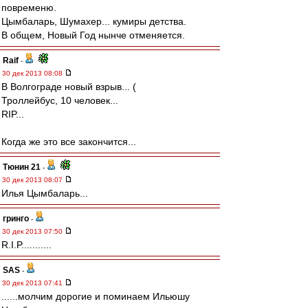
повременю.
Цымбаларь, Шумахер... кумиры детства.
В общем, Новый Год нынче отменяется.
Raif
-
30 дек 2013 08:08
В Волгограде новый взрыв... (
Троллейбус, 10 человек...
RIP...
Когда же это все закончится...
Тюнин 21
-
30 дек 2013 08:07
Илья Цымбаларь...
гринго
-
30 дек 2013 07:50
R.I.P...........
SAS
-
30 дек 2013 07:41
......молчим дорогие и поминаем Ильюшу