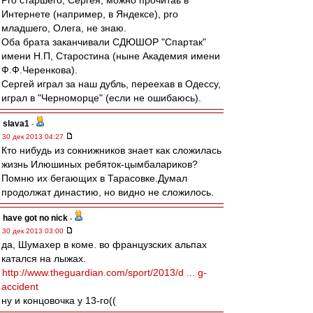
Pro старшего, Сергея, можно прочитаь в
Интернете (например, в Яндексе), pro
младшего, Олега, не знаю.
Оба брата заканчивали СДЮШОР "Спартак"
имени Н.П, Старостина (ныне Академия имени
Ф.Ф.Черенкова).
Сергей играл за наш дубль, переехав в Одессу,
играл в "Черноморце" (если не ошибаюсь).
slava1
-
30 дек 2013 04:27
Кто нибудь из сокнижников знает как сложилась
жизнь Илюшиных ребяток-цымбалариков?
Помню их бегающих в Тарасовке.Думал
продолжат династию, но видно не сложилось.
have got no nick
-
30 дек 2013 03:00
да, Шумахер в коме. во французских альпах
катался на лыжах.
http://www.theguardian.com/sport/2013/d ... g-
accident
ну и концовочка у 13-го((