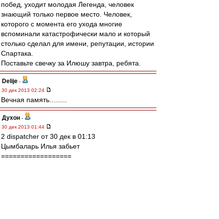
побед, уходит молодая Легенда, человек
знающий только первое место. Человек,
которого с момента его ухода многие
вспоминали катастрофически мало и который
столько сделал для имени, репутации, истории
Спартака.
Поставьте свечку за Илюшу завтра, ребята.
Delije
-
30 дек 2013 02:24
Вечная память.........
Духон
-
30 дек 2013 01:44
2 dispatcher от 30 дек в 01:13
Цымбаларь Илья забьет
==================
Уже НЕ забьёт :-((( !
Духон
-
30 дек 2013 01:39
2 vlad45 от 30 дек в 00:34
" .... отдельного стенда в будущем музее