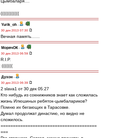
Цымбаларя....
((((((((((((
Yurik_oh
-
30 дек 2013 07:30
Вечная память.......
МорячОК
-
30 дек 2013 06:59
R.I.P.
:(((((((
Духон
-
30 дек 2013 06:39
2 slava1 от 30 дек 05:27
Кто нибудь из сокнижников знает как сложилась
жизнь Илюшиных ребяток-цымбалариков?
Помню их бегающих в Тарасовке.
Думал продолжат династию, но видно не
сложилось.
=======================================
===