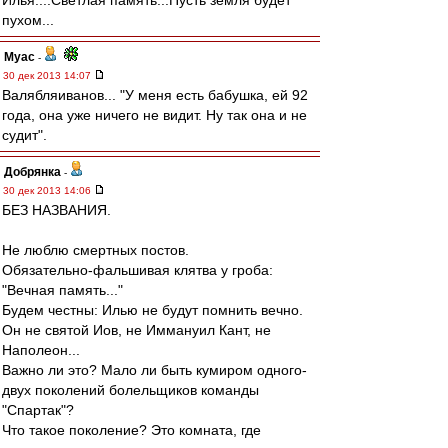
Илья....Светлая память...Пусть земля будет
пухом...
Myac
-
30 дек 2013 14:07
Валябляиванов... "У меня есть бабушка, ей 92
года, она уже ничего не видит. Ну так она и не
судит".
Добрянка
-
30 дек 2013 14:06
БЕЗ НАЗВАНИЯ.
Не люблю смертных постов.
Обязательно-фальшивая клятва у гроба:
"Вечная память..."
Будем честны: Илью не будут помнить вечно.
Он не святой Иов, не Иммануил Кант, не
Наполеон...
Важно ли это? Мало ли быть кумиром одного-
двух поколений болельщиков команды
"Спартак"?
Что такое поколение? Это комната, где