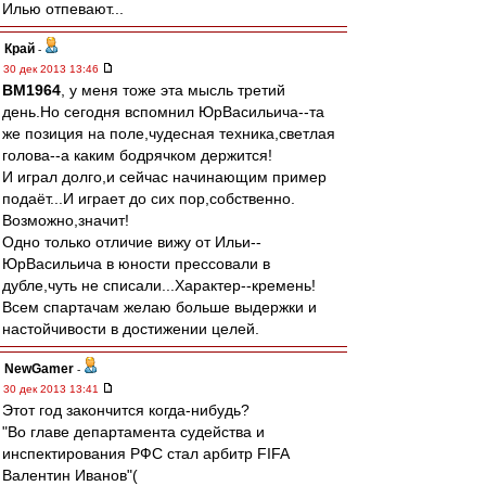
Илью отпевают...
Край
-
30 дек 2013 13:46
BM1964
, у меня тоже эта мысль третий
день.Но сегодня вспомнил ЮрВасильича--та
же позиция на поле,чудесная техника,светлая
голова--а каким бодрячком держится!
И играл долго,и сейчас начинающим пример
подаёт...И играет до сих пор,собственно.
Возможно,значит!
Одно только отличие вижу от Ильи--
ЮрВасильича в юности прессовали в
дубле,чуть не списали...Характер--кремень!
Всем спартачам желаю больше выдержки и
настойчивости в достижении целей.
NewGamer
-
30 дек 2013 13:41
Этот год закончится когда-нибудь?
"Во главе департамента судейства и
инспектирования РФС стал арбитр FIFA
Валентин Иванов"(