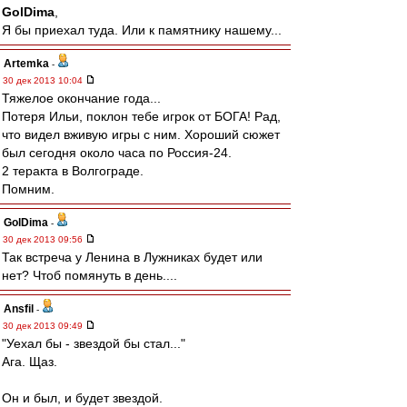
GolDima
,
Я бы приехал туда. Или к памятнику нашему...
Artemka
-
30 дек 2013 10:04
Тяжелое окончание года...
Потеря Ильи, поклон тебе игрок от БОГА! Рад,
что видел вживую игры с ним. Хороший сюжет
был сегодня около часа по Россия-24.
2 теракта в Волгограде.
Помним.
GolDima
-
30 дек 2013 09:56
Так встреча у Ленина в Лужниках будет или
нет? Чтоб помянуть в день....
Ansfil
-
30 дек 2013 09:49
"Уехал бы - звездой бы стал..."
Ага. Щаз.
Он и был, и будет звездой.