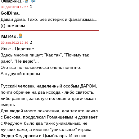
Очкарик-11
-
30 дек 2013 12:57
GolDima
,
Давай дома. Тихо. Без истерик и фанатизьма...:
((( помянем...
BM1964
-
30 дек 2013 12:49
Илье - Царствие...
Здесь многие пишут: "Как так", "Почему так
рано", "Не верю"...
Это все по человечески очень понятно.
А с другой стороны...
Русский человек, наделенный особым ДАРОМ,
почти обречен на два исхода - либо святость,
либо ранняя, зачастую нелепая и трагическая
смерть.
Для людей моего поколения, для тех кто начал
с Бескова, продолжил Романцевым и доживает
с Федуном было два таких уникальных, не
лучших даже, а именно "уникальных" игрока -
Федор Федорович и Цымбаларь. И вот их