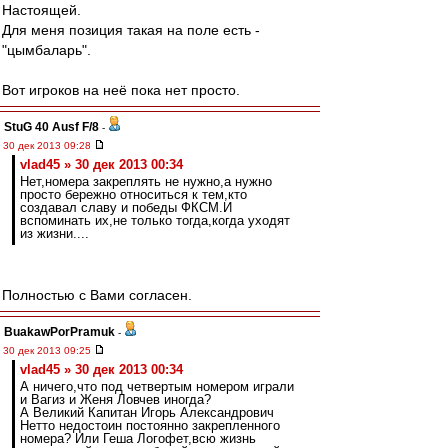
Настоящей.
Для меня позиция такая на поле есть -
"цымбаларь".
Вот игроков на неё пока нет просто.
StuG 40 Ausf F/8
-
30 дек 2013 09:28
vlad45 » 30 дек 2013 00:34
Нет,номера закреплять не нужно,а нужно
просто бережно относиться к тем,кто
создавал славу и победы ФКСМ.И
вспоминать их,не только тогда,когда уходят
из жизни....
Полностью с Вами согласен.
BuakawPorPramuk
-
30 дек 2013 09:25
vlad45 » 30 дек 2013 00:34
А ничего,что под четвертым номером играли
и Вагиз и Женя Ловчев иногда?
А Великий Капитан Игорь Александрович
Нетто недостоин постоянно закрепленного
номера? Или Геша Логофет,всю жизнь