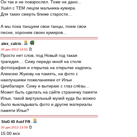
Он так и не повзрослел. Тоже не дано...
Ушёл с ТЕМ лицом мальчика-кумира.
Для таких смерть ближе старости...
А мы пока танцуем свои танцы, поем свои
песни, хороним своих кумиров...
alex_calcio
-
30 дек 2013 14:01
Просто нет слов, под Новый год такая
трагедия.... Сижу передо мной на столе
фотография и открытка на открытке надпись
Алексею Жукову на память, на фото с
наилучшими пожеланиями от Ильи
Цимбаларя. Сижу и вытираю с глаз слёзы...
Может быть сделать на сайте страничку памяти
Ильи, такой виртуальный музей куда бы можно
было выкладывать фото и другие материалы
памяти Ильи?
StuG 40 Ausf F/8
-
30 дек 2013 13:59
15:00 мск