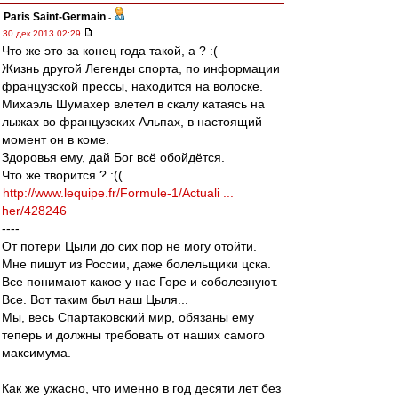
Paris Saint-Germain
-
30 дек 2013 02:29
Что же это за конец года такой, а ? :(
Жизнь другой Легенды спорта, по информации
французской прессы, находится на волоске.
Михаэль Шумахер влетел в скалу катаясь на
лыжах во французских Альпах, в настоящий
момент он в коме.
Здоровья ему, дай Бог всё обойдётся.
Что же творится ? :((
http://www.lequipe.fr/Formule-1/Actuali ...
her/428246
----
От потери Цыли до сих пор не могу отойти.
Мне пишут из России, даже болельщики цска.
Все понимают какое у нас Горе и соболезнуют.
Все. Вот таким был наш Цыля...
Мы, весь Спартаковский мир, обязаны ему
теперь и должны требовать от наших самого
максимума.
Как же ужасно, что именно в год десяти лет без