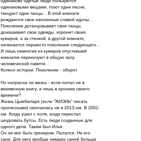
одинаково одетые люди пользуются
одинаковыми вещами, поют одни песни,
танцуют одни танцы... В этой комнате
рождаются свои напоенные славой идолы...
Поколение дотанцовывает свои танцы,
донашивает свои одежды, хоронит своих
кумиров, а за стенкой, в другой комнате,
начинается пиршесто поколения следующего...
И лишь немногие из кумиров опустевшей
комнатки перекочуют в общую залу
человеческой памяти...
Колесо истории. Поколение - оборот.
Но напрасна ли жизнь - если попал не в
векивечную книгу, а лишь в хроники своего
времени?
Жизнь Цымбаларя (если "ЖИЗНЬ" писать
прописными) окончилась не в 2013-ом. В 2002-
ом. Когда ушел с поля, когда перестал
шнуровать бутсы. Есть люди созданные для
одного дела. Таким был Илья.
Он не мог быть тренером. Пытался. Не его
сани. Для него вообще никаких саней больше