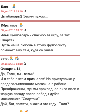
Барт_
-
30 дек 2013 13:40
Цымбаларь(( Земля пухом...
Ибрагимов
-
30 дек 2013 13:32
Илья Цымбаларь - спасибо за игру, за тот
Спартак.
Пусть наша любовь в этому футболисту
поможет ему там, куда он ушел.
cafir
-
30 дек 2013 13:18
Очкарик-11
,
Да, Толя, ты - велик!
И я тебе в этом признался! На приступочке у
продовольственного магазина в районе
Преображенки, где мы прохладное пиво пили в
жаркую погоду после победы дубля
московского "Спартака"!
Дай, Бог, памяти, в каком это году...Толя?