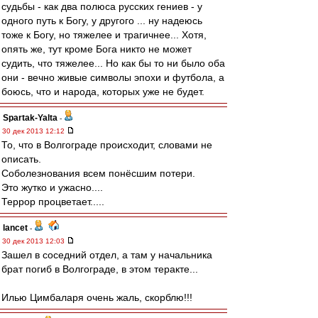
судьбы - как два полюса русских гениев - у
одного путь к Богу, у другого ... ну надеюсь
тоже к Богу, но тяжелее и трагичнее... Хотя,
опять же, тут кроме Бога никто не может
судить, что тяжелее... Но как бы то ни было оба
они - вечно живые символы эпохи и футбола, а
боюсь, что и народа, которых уже не будет.
Spartak-Yalta
-
30 дек 2013 12:12
То, что в Волгограде происходит, словами не
описать.
Соболезнования всем понёсшим потери.
Это жутко и ужасно....
Террор процветает.....
lancet
-
30 дек 2013 12:03
Зашел в соседний отдел, а там у начальника
брат погиб в Волгограде, в этом теракте...
Илью Цимбаларя очень жаль, скорблю!!!