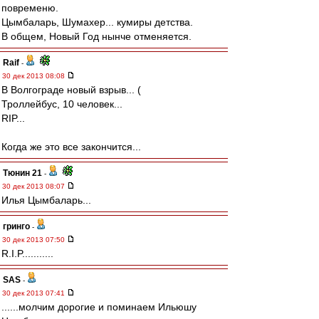
повременю.
Цымбаларь, Шумахер... кумиры детства.
В общем, Новый Год нынче отменяется.
Raif
-
30 дек 2013 08:08
В Волгограде новый взрыв... (
Троллейбус, 10 человек...
RIP...
Когда же это все закончится...
Тюнин 21
-
30 дек 2013 08:07
Илья Цымбаларь...
гринго
-
30 дек 2013 07:50
R.I.P...........
SAS
-
30 дек 2013 07:41
......молчим дорогие и поминаем Ильюшу