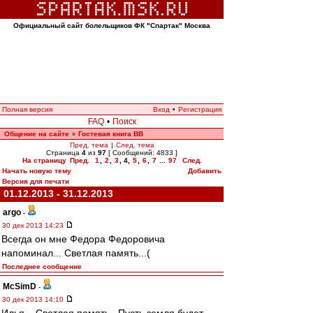
Официальный сайт болельщиков ФК "Спартак" Москва
Полная версия
Вход
•
Регистрация
FAQ
•
Поиск
Общение на сайте
Гостевая книга ВВ
»
Пред. тема
|
След. тема
Страница
4
из
97
[ Сообщений: 4833 ]
На страницу
Пред.
1
,
2
,
3
,
4
,
5
,
6
,
7
...
97
След.
Начать новую тему
Добавить
Версия для печати
01.12.2013 - 31.12.2013
argo
-
30 дек 2013 14:23
Всегда он мне Федора Федоровича
напоминал... Светлая память...(
Последнее сообщение
McSimD
-
30 дек 2013 14:10