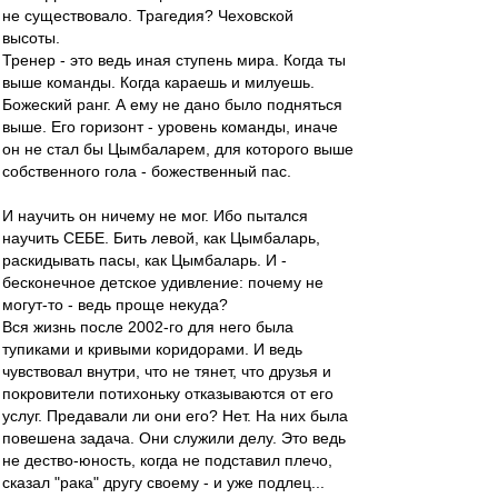
не существовало. Трагедия? Чеховской
высоты.
Тренер - это ведь иная ступень мира. Когда ты
выше команды. Когда караешь и милуешь.
Божеский ранг. А ему не дано было подняться
выше. Его горизонт - уровень команды, иначе
он не стал бы Цымбаларем, для которого выше
собственного гола - божественный пас.
И научить он ничему не мог. Ибо пытался
научить СЕБЕ. Бить левой, как Цымбаларь,
раскидывать пасы, как Цымбаларь. И -
бесконечное детское удивление: почему не
могут-то - ведь проще некуда?
Вся жизнь после 2002-го для него была
тупиками и кривыми коридорами. И ведь
чувствовал внутри, что не тянет, что друзья и
покровители потихоньку отказываются от его
услуг. Предавали ли они его? Нет. На них была
повешена задача. Они служили делу. Это ведь
не дество-юность, когда не подставил плечо,
сказал "рака" другу своему - и уже подлец...