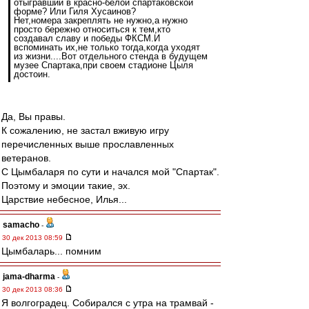
отыгравший в красно-белой спартаковской
форме? Или Гиля Хусаинов?
Нет,номера закреплять не нужно,а нужно
просто бережно относиться к тем,кто
создавал славу и победы ФКСМ.И
вспоминать их,не только тогда,когда уходят
из жизни....Вот отдельного стенда в будущем
музее Спартака,при своем стадионе Цыля
достоин.
Да, Вы правы.
К сожалению, не застал вживую игру
перечисленных выше прославленных
ветеранов.
С Цымбаларя по сути и начался мой "Спартак".
Поэтому и эмоции такие, эх.
Царствие небесное, Илья...
samacho
-
30 дек 2013 08:59
Цымбаларь... помним
jama-dharma
-
30 дек 2013 08:36
Я волгоградец. Собирался с утра на трамвай -