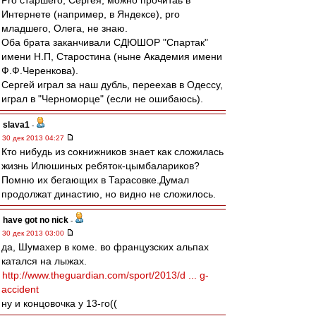
Pro старшего, Сергея, можно прочитаь в
Интернете (например, в Яндексе), pro
младшего, Олега, не знаю.
Оба брата заканчивали СДЮШОР "Спартак"
имени Н.П, Старостина (ныне Академия имени
Ф.Ф.Черенкова).
Сергей играл за наш дубль, переехав в Одессу,
играл в "Черноморце" (если не ошибаюсь).
slava1
-
30 дек 2013 04:27
Кто нибудь из сокнижников знает как сложилась
жизнь Илюшиных ребяток-цымбалариков?
Помню их бегающих в Тарасовке.Думал
продолжат династию, но видно не сложилось.
have got no nick
-
30 дек 2013 03:00
да, Шумахер в коме. во французских альпах
катался на лыжах.
http://www.theguardian.com/sport/2013/d ... g-
accident
ну и концовочка у 13-го((