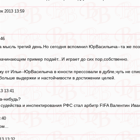
ек 2013 13:59
:46
та мысль третий день.Но сегодня вспомнил ЮрВасильича--та же поз
 начинающим пример подаёт...И играет до сих пор,собственно.
жу от Ильи--ЮрВасильича в юности прессовали в дубле,чуть не спис
больше выдержки и настойчивости в достижении целей.
13 13:41
да-нибудь?
 судейства и инспектирования РФС стал арбитр FIFA Валентин Ива
:40
м...
13 13:32