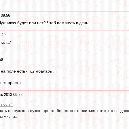
 09:56
Лужниках будет или нет? Чтоб помянуть в день....
:49
тал..."
ой.
на поле есть - "цымбаларь".
 нет просто.
ек 2013 09:28
13 00:34
ять не нужно,а нужно просто бережно относиться к тем,кто созда
з жизни....