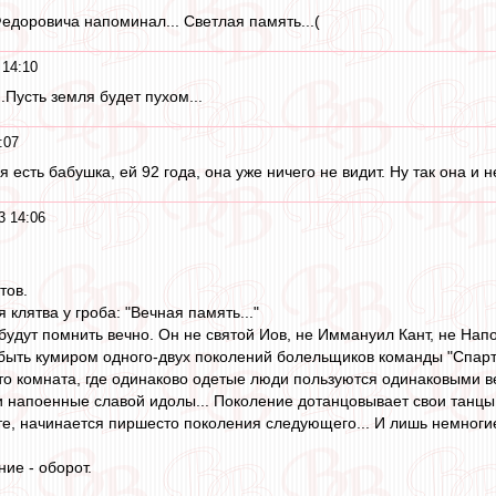
едоровича напоминал... Светлая память...(
 14:10
..Пусть земля будет пухом...
:07
 есть бабушка, ей 92 года, она уже ничего не видит. Ну так она и н
3 14:06
тов.
клятва у гроба: "Вечная память..."
будут помнить вечно. Он не святой Иов, не Иммануил Кант, не Напо
быть кумиром одного-двух поколений болельщиков команды "Спарт
то комната, где одинаково одетые люди пользуются одинаковыми ве
 напоенные славой идолы... Поколение дотанцовывает свои танцы,
ате, начинается пиршесто поколения следующего... И лишь немног
ие - оборот.