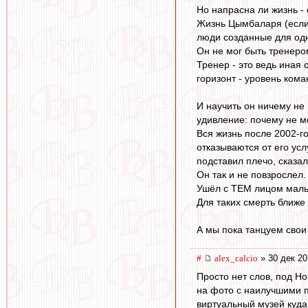
Но напрасна ли жизнь - 
Жизнь Цымбаларя (если 
люди созданные для одн
Он не мог быть тренеро
Тренер - это ведь иная
горизонт - уровень ком
И научить он ничему не
удивление: почему не м
Вся жизнь после 2002-го
отказываются от его усл
подставил плечо, сказал 
Он так и не повзрослел.
Ушёл с ТЕМ лицом маль
Для таких смерть ближе 
А мы пока танцуем свои 
#
alex_calcio
» 30 дек 20
Просто нет слов, под Н
на фото с наилучшими п
виртуальный музей куд