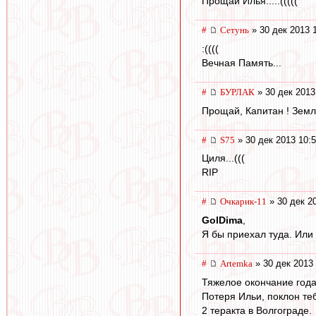
Прощай Илья.....(((((
#
Сетунь
» 30 дек 2013 
:((((
Вечная Память...
#
БУРЛАК
» 30 дек 2013
Прощай, Капитан ! Земл
#
S75
» 30 дек 2013 10:
Циля...(((
RIP
#
Очкарик-11
» 30 дек 2
GolDima
,
Я бы приехал туда. Или 
#
Artemka
» 30 дек 2013 
Тяжелое окончание года.
Потеря Ильи, поклон те
2 теракта в Волгограде.