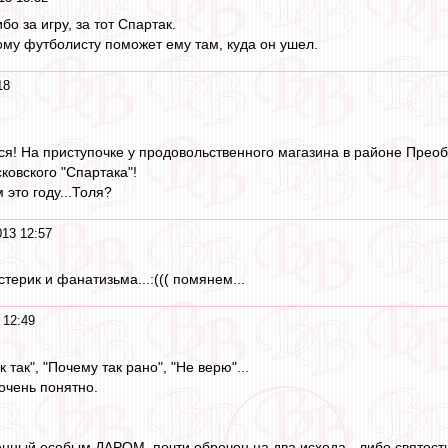
о за игру, за тот Спартак.
ому футболисту поможет ему там, куда он ушел.
18
лся! На приступочке у продовольственного магазина в районе Прео
ковского "Спартака"!
м это году...Толя?
013 12:57
стерик и фанатизьма...:((( помянем...
 12:49
 так", "Почему так рано", "Не верю"...
очень понятно.
енный особым ДАРОМ, почти обречен на два исхода - либо святость