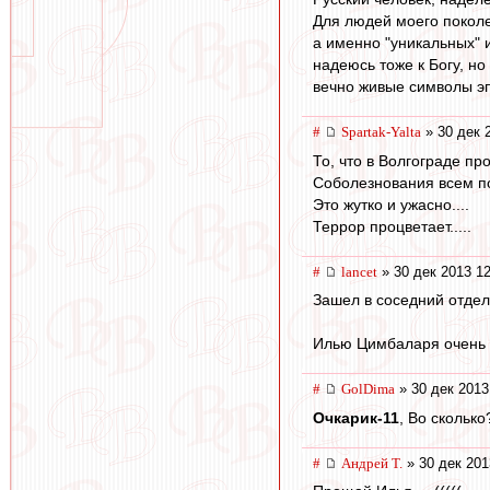
Для людей моего поколе
а именно "уникальных" и
надеюсь тоже к Богу, но 
вечно живые символы эпо
#
Spartak-Yalta
» 30 дек 
То, что в Волгограде пр
Соболезнования всем п
Это жутко и ужасно....
Террор процветает.....
#
lancet
» 30 дек 2013 12
Зашел в соседний отдел,
Илью Цимбаларя очень ж
#
GolDima
» 30 дек 2013
Очкарик-11
, Во сколько
#
Андрей Т.
» 30 дек 201