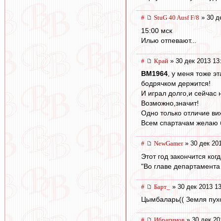
#
StuG 40 Ausf F/8
» 30 д
15:00 мск
Илью отпевают...
#
Край
» 30 дек 2013 13
BM1964
, у меня тоже э
бодрячком держится!
И играл долго,и сейчас
Возможно,значит!
Одно только отличие ви
Всем спартачам желаю 
#
NewGamer
» 30 дек 20
Этот год закончится ког
"Во главе департамента
#
Барт_
» 30 дек 2013 13
Цымбаларь(( Земля пухо
#
Ибрагимов
» 30 дек 20