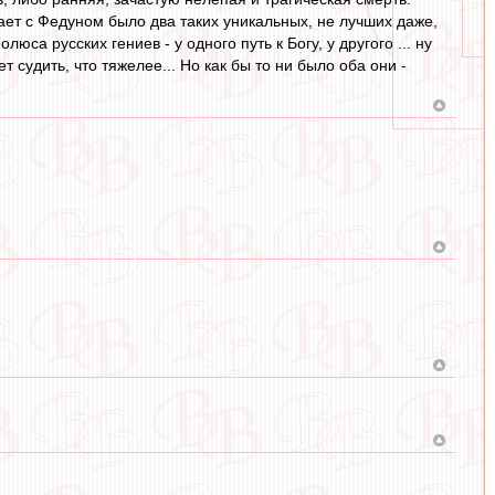
ает с Федуном было два таких уникальных, не лучших даже,
са русских гениев - у одного путь к Богу, у другого ... ну
т судить, что тяжелее... Но как бы то ни было оба они -