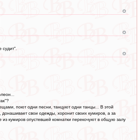
е судит".
леон...
ак"?
щами, поют одни песни, танцуют одни танцы... В этой
 донашивает свои одежды, хоронит своих кумиров, а за
ие из кумиров опустевшей комнатки перекочуют в общую залу