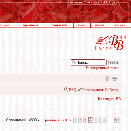
орумы
прогнозы
фан-клуб
юмор
музей
ссылки
Расширенный поиск
FAQ
Регистрация
Вход
Календарь ВВ
4
Сообщений: 4833 •
Страница
4
из
97
•
1
2
3
5
6
7
...
97