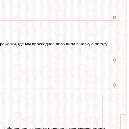
браженки, где мы прохладное пиво пили в жаркую погоду
, либо ранняя, зачастую нелепая и трагическая смерть.