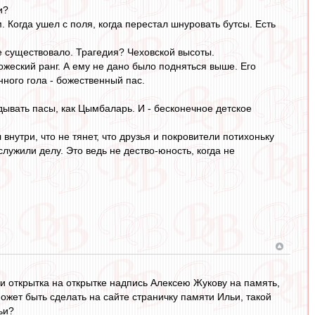
и?
Когда ушел с поля, когда перестал шнуровать бутсы. Есть
е существовало. Трагедия? Чеховской высоты.
ожеский ранг. А ему не дано было подняться выше. Его
нного гола - божественный пас.
дывать пасы, как Цымбаларь. И - бесконечное детское
внутри, что не тянет, что друзья и покровители потихоньку
служили делу. Это ведь не дество-юность, когда не
 и открытка на открытке надпись Алексею Жукову на память,
жет быть сделать на сайте страничку памяти Ильи, такой
ьи?