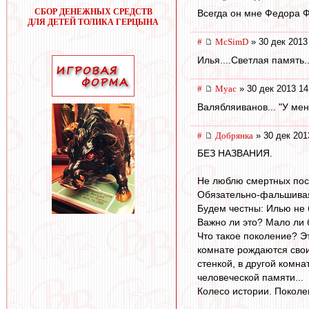
СБОР ДЕНЕЖНЫХ СРЕДСТВ
Всегда он мне Федора Ф
ДЛЯ ДЕТЕЙ ТОЛИКА ГЕРЦЫНА
#
McSimD
» 30 дек 2013
Илья....Светлая память.
#
Myac
» 30 дек 2013 14
Валябляиванов... "У меня
#
Добрянка
» 30 дек 201
БЕЗ НАЗВАНИЯ.
Не люблю смертных пос
Обязательно-фальшивая 
Будем честны: Илью не 
Важно ли это? Мало ли 
Что такое поколение? Э
комнате рождаются свои
стенкой, в другой комн
человеческой памяти...
Колесо истории. Поколен