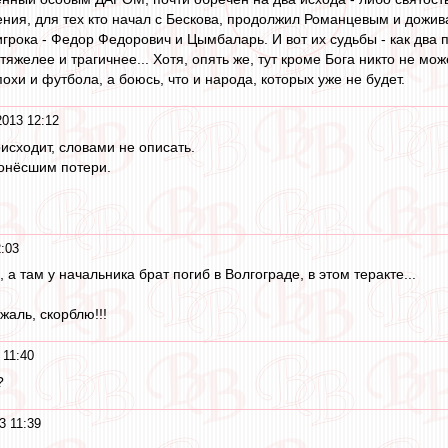
ния, для тех кто начал с Бескова, продолжил Романцевым и дожив
грока - Федор Федорович и Цымбаларь. И вот их судьбы - как два полю
тяжелее и трагичнее... Хотя, опять же, тут кроме Бога никто не може
хи и футбола, а боюсь, что и народа, которых уже не будет.
2013 12:12
оисходит, словами не описать.
онёсшим потери.
:03
 а там у начальника брат погиб в Волгограде, в этом теракте...
аль, скорблю!!!
 11:40
?
3 11:39