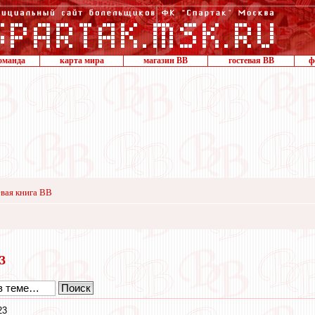
оманда
карта мира
магазин ВВ
гостевая ВВ
ф
вая книга ВВ
13
23