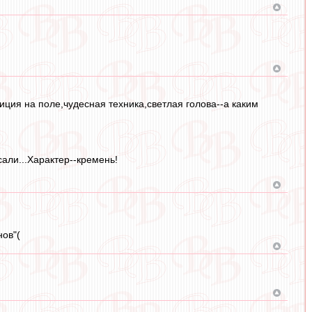
иция на поле,чудесная техника,светлая голова--а каким
али...Характер--кремень!
нов"(