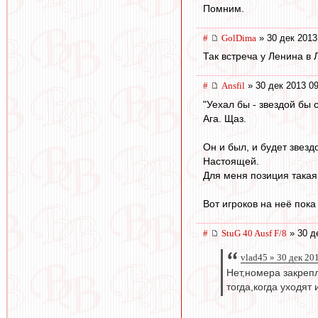
Помним.
#
GolDima
» 30 дек 2013
Так встреча у Ленина в 
#
Ansfil
» 30 дек 2013 09
"Уехал бы - звездой бы с
Ага. Щаз.
Он и был, и будет звезд
Настоящей.
Для меня позиция такая 
Вот игроков на неё пока
#
StuG 40 Ausf F/8
» 30 д
vlad45 » 30 дек 20
Нет,номера закрепл
тогда,когда уходят и