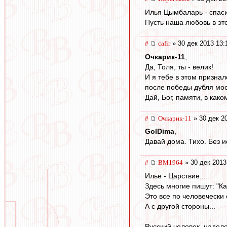
Илья Цымбаларь - спасиб
Пусть наша любовь в эт
#
cafir
» 30 дек 2013 13:
Очкарик-11
,
Да, Толя, ты - велик!
И я тебе в этом призна
после победы дубля мос
Дай, Бог, памяти, в како
#
Очкарик-11
» 30 дек 2
GolDima
,
Давай дома. Тихо. Без и
#
BM1964
» 30 дек 2013
Илье - Царствие...
Здесь многие пишут: "Как
Это все по человечески 
А с другой стороны...
Русский человек, надел