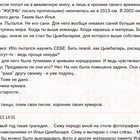
если попал не в векивечную книгу, а лишь в хроники своего времен
"ЖИЗНЬ" писать прописными) окончилась не в 2013-ом. В 2002-ом. 
ого дела. Таким был Илья.
м. Пытался. Не его сани. Для него вообще никаких саней больше н
 ступень мира. Когда ты выше команды. Когда караешь и милуешь. Б
анды, иначе он не стал бы Цымбаларем, для которого выше собстве
 мог. Ибо пытался научить СЕБЕ. Бить левой, как Цымбаларь, раски
огут-то - ведь проще некуда?
 для него была тупиками и кривыми коридорами. И ведь чувствовал 
уг. Предавали ли они его? Нет. На них была повешена задача. Они 
"рака" другу своему - и уже подлец...
 Тоже не дано...
чика-кумира.
старости...
танцы, поем свои песни, хороним своих кумиров...
13 14:01
овый год такая трагедия.... Сижу передо мной на столе фотография
ожеланиями от Ильи Цимбаларя. Сижу и вытираю с глаз слёзы... Мо
а бы можно было выкладывать фото и другие материалы памяти Ил