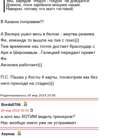
Увы, зарядов "Федун - гондон" не дождался.
Дожили, лохи заряжали мощнее наших.
Наверно, потому что матч гостевой.
В Казани поправим!!!
А Валера ушел весь в белом - жертва режима
Фе, команда то вышла на пик с локо)))
Тем временем нас почти достает Краснодар с
Ари и Широкавым...Галицкий передает привет
Фе.
Аксиома работает(((
П.С. Пашка у Косты 4 карты, посмотрим как без
него-приходи на стадио)))
Редактировалось 30 мар 2014 20:58
Bordo0706
-
30 мар 2014 20:53
а кого мы ХОТИМ видеть тренером?
Нас вообще никто уже не устраивает
Акуена
-