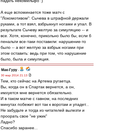
падать некомильфо :)
А еще вспоминается тоже матч с
"Локомотивом": Сычева в штрафной держали
руками, а тот взял, взбрыкнул ногами и упал. В
результате Сычеву желтую за симуляцию -- и
все. Хотя, конечно, прикольно было бы, если б
пенальти все-таки поставили: нарушение-то
было -- а вот желтую за взбрык ногами при
этом оставить: ведь при том, что нарушение
было, была и симуляция.
Мак-Гуру
-
30 мар 2014 21:13
Тем, кто сейчас на Артема ругаетца.
Вы, когда он в Спартак вернется, а он,
имхуется мне вернется обязательно.
И в таком матче с гавном, на последних
минутах побежит вот так к воротам и упадет...
Не забудьте и тогда из читателей вылезти и
проорать свое "не ужик"
Ладно?
Спасибо заранее...