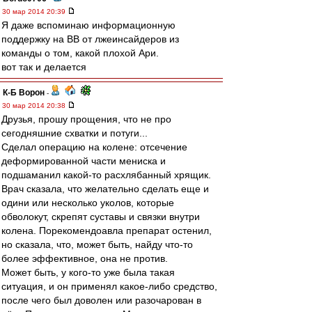
30 мар 2014 20:39
Я даже вспоминаю информационную
поддержку на ВВ от лжеинсайдеров из
команды о том, какой плохой Ари.
вот так и делается
К-Б Ворон
-
30 мар 2014 20:38
Друзья, прошу прощения, что не про
сегодняшние схватки и потуги...
Сделал операцию на колене: отсечение
деформированной части мениска и
подшаманил какой-то расхлябанный хрящик.
Врач сказала, что желательно сделать еще и
одини или несколько уколов, которые
обволокут, скрепят суставы и связки внутри
колена. Порекомендоавла препарат остенил,
но сказала, что, может быть, найду что-то
более эффективное, она не против.
Может быть, у кого-то уже была такая
ситуация, и он применял какое-либо средство,
после чего был доволен или разочарован в