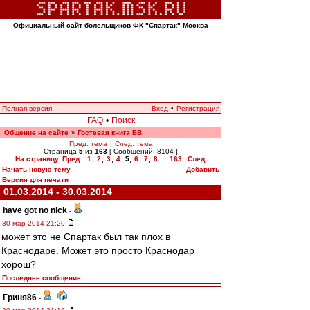
Официальный сайт болельщиков ФК "Спартак" Москва
Полная версия
Вход
•
Регистрация
FAQ
•
Поиск
Общение на сайте
Гостевая книга ВВ
»
Пред. тема
|
След. тема
Страница
5
из
163
[ Сообщений: 8104 ]
На страницу
Пред.
1
,
2
,
3
,
4
,
5
,
6
,
7
,
8
...
163
След.
Начать новую тему
Добавить
Версия для печати
01.03.2014 - 30.03.2014
have got no nick
-
30 мар 2014 21:20
может это не Спартак был так плох в
Краснодаре. Может это просто Краснодар
хорош?
Последнее сообщение
Гриня86
-