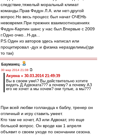
следствие,тяжелый моральный климат
команды.Прав Федун Л.А. или нет-другой
вопрос.Но весь процесс был начат ОЧЕНЬ
невовремя.При прежних взаимоотношениях
Федун-Карпин шанс у нас был.Впервые с 2009
г.Одно очко...Н-да...
Р.S.Один из авторов здесь написал или
процитировал -дух и физика неразделимы(где
то так)
Бауманец
-
30 мар 2014 21:08
Акуена » 30.03.2014 21:49:39
Вы в своем уме\? Вы действительно хотите
видеть Д.Адвоката??? а почему? а почему АЗ
его не хочет а мы хочем? они тупые, а мы???
При всей любви голландца к баблу, тренер он
отличный и игру ставить умеет.
Кто там не хочет, АЗ или Адвокат, это еще
большой вопрос. Он вроде как 1 апреля
объявит о своем уходе по окончании сезона.