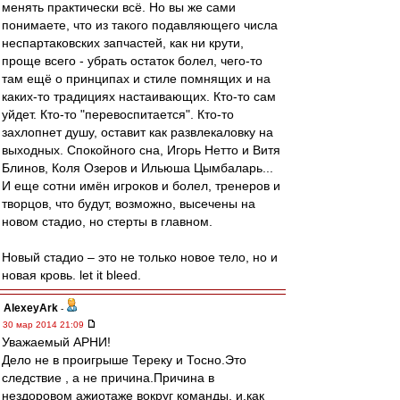
менять практически всё. Но вы же сами
понимаете, что из такого подавляющего числа
неспартаковских запчастей, как ни крути,
проще всего - убрать остаток болел, чего-то
там ещё о принципах и стиле помнящих и на
каких-то традициях настаивающих. Кто-то сам
уйдет. Кто-то "перевоспитается". Кто-то
захлопнет душу, оставит как развлекаловку на
выходных. Спокойного сна, Игорь Нетто и Витя
Блинов, Коля Озеров и Ильюша Цымбаларь...
И еще сотни имён игроков и болел, тренеров и
творцов, что будут, возможно, высечены на
новом стадио, но стерты в главном.
Новый стадио – это не только новое тело, но и
новая кровь. let it bleed.
AlexeyArk
-
30 мар 2014 21:09
Уважаемый АРНИ!
Дело не в проигрыше Тереку и Тосно.Это
следствие , а не причина.Причина в
нездоровом ажиотаже вокруг команды, и,как