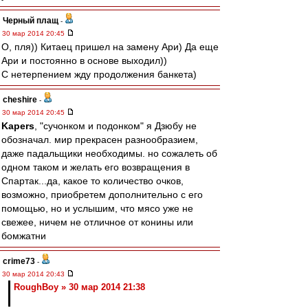
Черный плащ
-
30 мар 2014 20:45
О, пля)) Китаец пришел на замену Ари) Да еще
Ари и постоянно в основе выходил))
С нетерпением жду продолжения банкета)
cheshire
-
30 мар 2014 20:45
Kapers
, "сучонком и подонком" я Дзюбу не
обозначал. мир прекрасен разнообразием,
даже падальщики необходимы. но сожалеть об
одном таком и желать его возвращения в
Спартак...да, какое то количество очков,
возможно, приобретем дополнительно с его
помощью, но и услышим, что мясо уже не
свежее, ничем не отличное от конины или
бомжатни
crime73
-
30 мар 2014 20:43
RoughBoy » 30 мар 2014 21:38