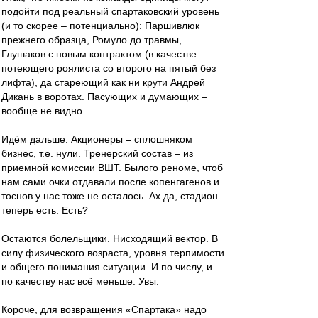
подойти под реальный спартаковский уровень
(и то скорее – потенциально): Паршивлюк
прежнего образца, Ромуло до травмы,
Глушаков с новым контрактом (в качестве
потеющего роялиста со второго на пятый без
лифта), да стареющий как ни крути Андрей
Дикань в воротах. Пасующих и думающих –
вообще не видно.
Идём дальше. Акционеры – сплошняком
бизнес, т.е. нули. Тренерский состав – из
приемной комиссии ВШТ. Былого реноме, чтоб
нам сами очки отдавали после копенгагенов и
тоснов у нас тоже не осталось. Ах да, стадион
теперь есть. Есть?
Остаются болельщики. Нисходящий вектор. В
силу физического возраста, уровня терпимости
и общего понимания ситуации. И по числу, и
по качеству нас всё меньше. Увы.
Короче, для возвращения «Спартака» надо