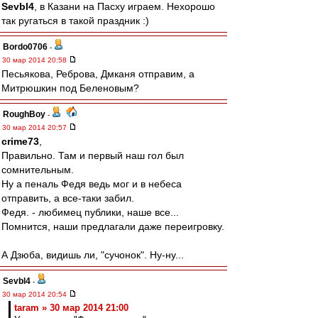
Sevbl4
, в Казани на Пасху играем. Нехорошо
так ругаться в такой праздник :)
Bordo0706
-
30 мар 2014 20:58
Песьякова, Реброва, Дмканя отправим, а
Митрюшкин под Беленовым?
RoughBoy
-
30 мар 2014 20:57
crime73
,
Правильно. Там и первый наш гол был
сомнительным.
Ну а пеналь Федя ведь мог и в небеса
отправить, а все-таки забил.
Федя. - любимец публики, наше все...
Помнится, наши предлагали даже переигровку.
А Дзюба, видишь ли, "сучонок". Ну-ну...
Sevbl4
-
30 мар 2014 20:54
taram » 30 мар 2014 21:00