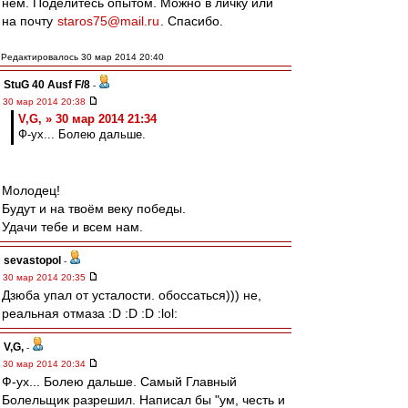
нём. Поделитесь опытом. Можно в личку или
на почту
staros75@mail.ru
. Спасибо.
Редактировалось 30 мар 2014 20:40
StuG 40 Ausf F/8
-
30 мар 2014 20:38
V,G, » 30 мар 2014 21:34
Ф-ух... Болею дальше.
Молодец!
Будут и на твоём веку победы.
Удачи тебе и всем нам.
sevastopol
-
30 мар 2014 20:35
Дзюба упал от усталости. обоссаться))) не,
реальная отмаза :D :D :D :lol:
V,G,
-
30 мар 2014 20:34
Ф-ух... Болею дальше. Самый Главный
Болельщик разрешил. Написал бы "ум, честь и