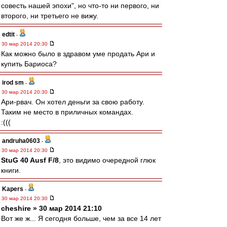
совесть нашей эпохи", но что-то ни первого, ни
второго, ни третьего не вижу.
edtit
-
30 мар 2014 20:30
Как можно было в здравом уме продать Ари и
купить Бариоса?
irod sm
-
30 мар 2014 20:30
Ари-рвач. Он хотел деньги за свою работу.
Таким не место в приличных командах.
:(((
andruha0603
-
30 мар 2014 20:30
StuG 40 Ausf F/8
, это видимо очередной глюк
книги.
Kapers
-
30 мар 2014 20:30
cheshire » 30 мар 2014 21:10
Вот же ж... Я сегодня больше, чем за все 14 лет