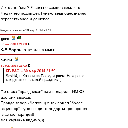
И кто это "мы"? Я сильно сомневаюсь, что
Федун его подпишет. Гунько ведь однозначно
перспективнее и дешевле.
Редактировалось 30 мар 2014 21:11
gene
-
30 мар 2014 21:08
К-Б Ворон
, ответил на мыло
Sevbl4
-
30 мар 2014 21:05
КБ ВАО » 30 мар 2014 21:59
Sevbl4, в Казани на Пасху играем. Нехорошо
так ругаться в такой праздник :)
Фе стока "праздников" нам подарил - ИМХО
достоин заряда.
Правда теперь Челоянц я так понял "более
акционер" - уже вводит стандарты тренерства:
главное порядок!!!
Для кармана видимо)))