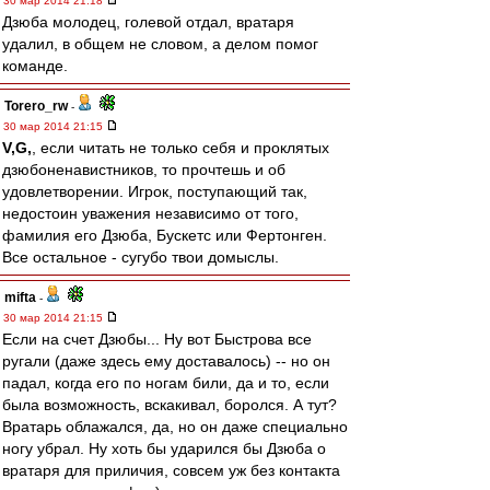
30 мар 2014 21:18
Дзюба молодец, голевой отдал, вратаря
удалил, в общем не словом, а делом помог
команде.
Torero_rw
-
30 мар 2014 21:15
V,G,
, если читать не только себя и проклятых
дзюбоненавистников, то прочтешь и об
удовлетворении. Игрок, поступающий так,
недостоин уважения независимо от того,
фамилия его Дзюба, Бускетс или Фертонген.
Все остальное - сугубо твои домыслы.
mifta
-
30 мар 2014 21:15
Если на счет Дзюбы... Ну вот Быстрова все
ругали (даже здесь ему доставалось) -- но он
падал, когда его по ногам били, да и то, если
была возможность, вскакивал, боролся. А тут?
Вратарь облажался, да, но он даже специально
ногу убрал. Ну хоть бы ударился бы Дзюба о
вратаря для приличия, совсем уж без контакта