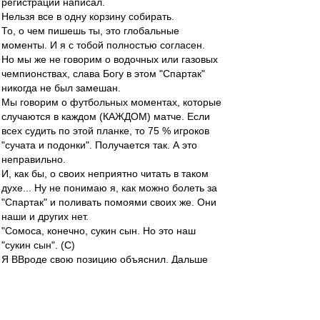
регистрации написал.
Нельзя все в одну корзину собирать.
То, о чем пишешь ты, это глобальные
моменты. И я с тобой полностью согласен.
Но мы же не говорим о водочных или газовых
чемпионствах, слава Богу в этом "Спартак"
никогда не был замешан.
Мы говорим о футбольных моментах, которые
случаются в каждом (КАЖДОМ) матче. Если
всех судить по этой планке, то 75 % игроков
"сучата и подонки". Получается так. А это
неправильно.
И, как бы, о своих неприятно читать в таком
духе... Ну не понимаю я, как можно болеть за
"Спартак" и поливать помоями своих же. Они
наши и других нет.
"Сомоса, конечно, сукин сын. Но это наш
"сукин сын". (С)
Я ВВроде свою позицию объяснил. Дальше
уже бессмысленно продолжать.
кпк
-
30 мар 2014 20:29