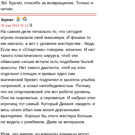
ЗЫ. Курчат, спасибо за возвращение. Только и
читаю..
Курчат
-
30 мар 2014 21:13
На самом деле печально то, что сегодня
игроки показали свой максимум. И физики то
им хватало, а вот с уровнем мастерства - беда.
Если мы о «Спартаке» говорим, конечно. И нет
такого пластического хирурга, чтоб эти
обвисшие сиськи встали хоть подобием былой
красоты. Нет такого дантиста, чтоб на этих
отдельно стоящих и кривых одел там
магический брекет, подпилил и засияла улыбка
хитринкой, а оскал непобедимостью. Потому
что не спартаковский эти вот ребята уровень.
Они не сыроватые, а сероватые. И набрал этих
игрочищ тот самый. Который Диканя «видел» и
весь сезон ебал нам мозги дерганными
вратарями. Хорошо бы этого мастера больше
не видеть с ромбиком. Даже за ветеранов.
Итак, что имеем: из команды единицы могут