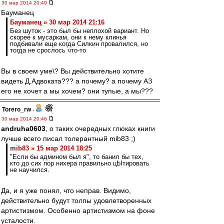
30 мар 2014 20:49
Бауманец
Бауманец » 30 мар 2014 21:16
Без шуток - это был бы неплохой вариант. Но
скорее к мусаркам, они к нему клинья
подбивали еще когда Силкин провалился, но
тогда не срослось что-то
Вы в своем уме\? Вы действительно хотите
видеть Д.Адвоката??? а почему? а почему АЗ
его не хочет а мы хочем? они тупые, а мы???
Torero_rw
-
30 мар 2014 20:46
andruha0603
, о таких очередных глюках книги
лучше всего писал толерантный mib83 ;)
mib83 » 15 мар 2014 18:25
"Если бы админом был я", то банил бы тех,
кто до сих пор нихера правильно цЫтировать
не научился.
Да, и я уже понял, что неправ. Видимо,
действительно будут толпы удовлетворенных
артистизмом. Особенно артистизмом на фоне
усталости.