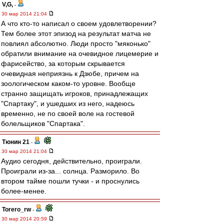
V,G,
-
30 мар 2014 21:04
А что кто-то написал о своем удовлетворении?
Тем более этот эпизод на результат матча не
повлиял абсолютно. Люди просто "мяконько"
обратили внимание на очевидное лицемерие и
фарисейство, за которым скрывается
очевидная неприязнь к Дзюбе, причем на
зоологическом каком-то уровне. Вообще
странно защищать игроков, принадлежащих
"Спартаку", и ушедших из него, надеюсь
временно, не по своей воле на гостевой
болельщиков "Спартака".
Тюнин 21
-
30 мар 2014 21:04
Аудио сегодня, действительно, проиграли.
Проиграли из-за... солнца. Разморило. Во
втором тайме пошли тучки - и проснулись
более-менее.
Torero_rw
-
30 мар 2014 20:59