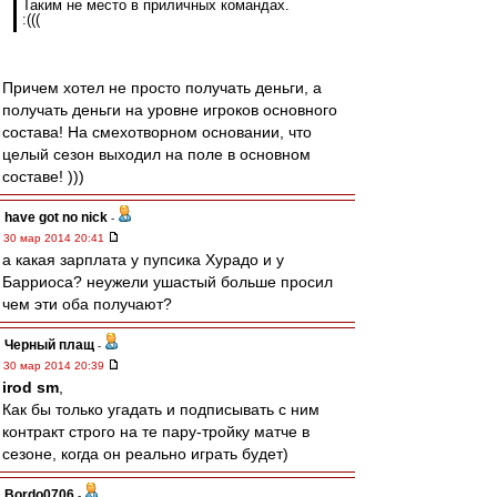
Таким не место в приличных командах.
:(((
Причем хотел не просто получать деньги, а
получать деньги на уровне игроков основного
состава! На смехотворном основании, что
целый сезон выходил на поле в основном
составе! )))
have got no nick
-
30 мар 2014 20:41
а какая зарплата у пупсика Хурадо и у
Барриоса? неужели ушастый больше просил
чем эти оба получают?
Черный плащ
-
30 мар 2014 20:39
irod sm
,
Как бы только угадать и подписывать с ним
контракт строго на те пару-тройку матче в
сезоне, когда он реально играть будет)
Bordo0706
-