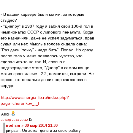
- В вашей карьере были матчи, за которые
стыдно?
- "Днепру" в 1987 году я забил свой 100-й гол в
чемпионатах СССР с липового пенальти. Когда
его назначили, даже не успел задуматься, прав
судья или нет. Мысль в голове сидела одна:
"Раз дали "точку" - надо бить". Попал. Но сразу
после гола у меня появилось чувство, что
сделал что-то не так. И, словно в
подтверждение этого, "Днепр" в самом конце
матча сравнял счет. 2:2, помнится, сыграли. Не
скрою, тот пенальти до сих пор как заноза в
сердце.
http://www.sinergia-lib.ru/index.php?
page=cherenkov_f_f
Allig
-
30 мар 2014 20:42
irod sm » 30 мар 2014 21:30
ри-рвач. Он хотел деньги за свою работу.