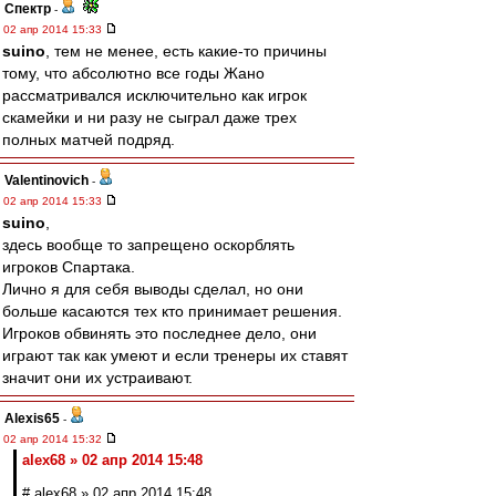
Спектр
-
02 апр 2014 15:33
suino
, тем не менее, есть какие-то причины
тому, что абсолютно все годы Жано
рассматривался исключительно как игрок
скамейки и ни разу не сыграл даже трех
полных матчей подряд.
Valentinovich
-
02 апр 2014 15:33
suino
,
здесь вообще то запрещено оскорблять
игроков Спартака.
Лично я для себя выводы сделал, но они
больше касаются тех кто принимает решения.
Игроков обвинять это последнее дело, они
играют так как умеют и если тренеры их ставят
значит они их устраивают.
Alexis65
-
02 апр 2014 15:32
alex68 » 02 апр 2014 15:48
# alex68 » 02 апр 2014 15:48