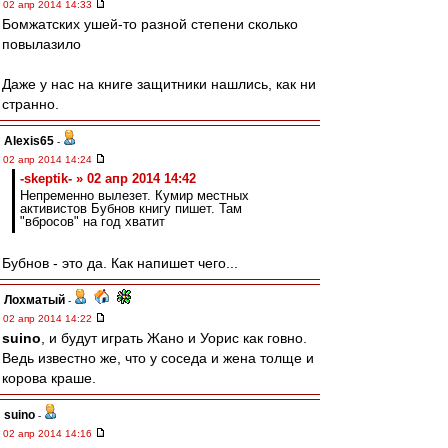
02 апр 2014 14:33
Бомжатских ушей-то разной степени сколько
повылазило
Даже у нас на книге защитники нашлись, как ни
странно.
Alexis65
-
02 апр 2014 14:24
-skeptik- » 02 апр 2014 14:42
Непременно вылезет. Кумир местных
активистов Бубнов книгу пишет. Там
"вбросов" на год хватит
Бубнов - это да. Как напишет чего...
Лохматый
-
02 апр 2014 14:22
suino
, и будут играть Жано и Уорис как говно.
Ведь известно же, что у соседа и жена толще и
корова краше.
suino
-
02 апр 2014 14:16