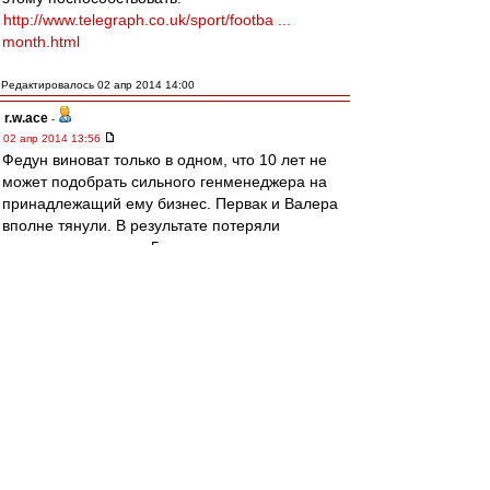
http://www.telegraph.co.uk/sport/footba ...
month.html
Редактировалось 02 апр 2014 14:00
r.w.ace
-
02 апр 2014 13:56
Федун виноват только в одном, что 10 лет не
может подобрать сильного генменеджера на
принадлежащий ему бизнес. Первак и Валера
вполне тянули. В результате потеряли
хорошего гендира и 5 лет с нетренером.
Жентяй
-
02 апр 2014 13:50
Джано заявил, что не оскорблял Хурадо в
соцсети
Полузащитник "Ростова" Джано в беседе с
корреспондентом "Чемпионата" заявил, что с
удивлением обнаружил в СМИ якобы его
слова, оскорбляющие Хосе Хурадо. Напомним,
что в ростовском клубе грузинский легионер
находится в аренде, а права на игрока