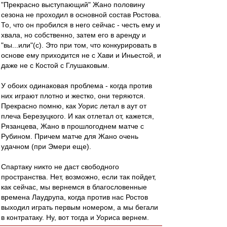
"Прекрасно выступающий" Жано половину
сезона не проходил в основной состав Ростова.
То, что он пробился в него сейчас - честь ему и
хвала, но собственно, затем его в аренду и
"вы...или"(с). Это при том, что конкурировать в
основе ему приходится не с Хави и Иньестой, и
даже не с Костой с Глушаковым.
У обоих одинаковая проблема - когда против
них играют плотно и жестко, они теряются.
Прекрасно помню, как Уорис летал в аут от
плеча Березуцкого. И как отлетал от, кажется,
Рязанцева, Жано в прошлогоднем матче с
Рубином. Причем матче для Жано очень
удачном (при Эмери еще).
Спартаку никто не даст свободного
пространства. Нет, возможно, если так пойдет,
как сейчас, мы вернемся в благословенные
времена Лаудрупа, когда против нас Ростов
выходил играть первым номером, а мы бегали
в контратаку. Ну, вот тогда и Уориса вернем.