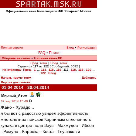
Официальный сайт болельщиков ФК "Спартак" Москва
Полная версия
Вход
•
Регистрация
FAQ
•
Поиск
Общение на сайте
Гостевая книга ВВ
»
Пред. тема
|
След. тема
Страница
117
из
122
[ Сообщений: 6092 ]
На страницу
Пред.
1
...
114
,
115
,
116
,
117
,
118
,
119
,
120
...
122
След.
Начать новую тему
Добавить
Версия для печати
01.04.2014 - 30.04.2014
Мирный_Атом
-
02 апр 2014 15:40
Жано - Хурадо...
я бы вот с радостью увидел эффективность
многолетних поисков Карпиным сплоченного
кулака в центре поля Зеув - Махмудов - Ибсон
- Ромуло - Кариока - Коста - Глушаков и