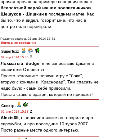
прочая-прочая на примере соперничества с
бесплатной парой наших воспитанников
Шешуков - Шишкин
в последнем матче. Как
бы то, что я видел, говорит мне, что нас в
центре поля переиграли.
Редактировалось 02 апр 2014 15:41
Последнее сообщение
Superfuzz
-
02 апр 2014 15:40
Лохматый
,
dodge
, я не записываю Диканя в
спасители Отечества.
Просто вспомните первую игру с "Локо",
вторую с конями и "Краснодар". Там спасать не
надо было - сами себе привозили.
Просто ставьте вратря, который не привезет!
Спектр
-
02 апр 2014 15:38
Alexis65
, в первоисточнике он говорил и про
еврокубки, и про последние 10 туров 2007.
Прсто разные места одного интервью.