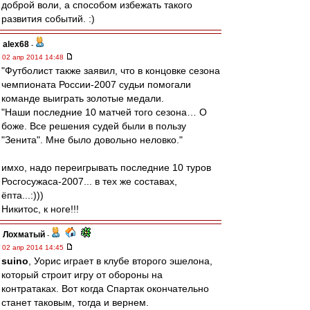
доброй воли, а способом избежать такого
развития событий. :)
alex68
-
02 апр 2014 14:48
"Футболист также заявил, что в концовке сезона
чемпионата России-2007 судьи помогали
команде выиграть золотые медали.
"Наши последние 10 матчей того сезона… О
боже. Все решения судей были в пользу
"Зенита". Мне было довольно неловко."
имхо, надо переигрывать последние 10 туров
Росгосужаса-2007... в тех же составах,
ёпта...:)))
Никитос, к ноге!!!
Лохматый
-
02 апр 2014 14:45
suino
, Уорис играет в клубе второго эшелона,
который строит игру от обороны на
контратаках. Вот когда Спартак окончательно
станет таковым, тогда и вернем.