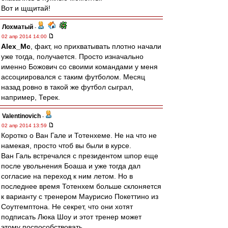
Вот и щщитай!
Лохматый
-
02 апр 2014 14:00
Alex_Mc
, факт, но прихватывать плотно начали
уже тогда, получается. Просто изначально
именно Божович со своими командами у меня
ассоциировался с таким футболом. Месяц
назад ровно в такой же футбол сыграл,
например, Терек.
Valentinovich
-
02 апр 2014 13:59
Коротко о Ван Гале и Тотенхеме. Не на что не
намекая, просто чтоб вы были в курсе.
Ван Галь встречался с президентом шпор еще
после увольнения Боаша и уже тогда дал
согласие на переход к ним летом. Но в
последнее время Тотенхем больше склоняется
к варианту с тренером Маурисио Покеттино из
Соутгемптона. Не секрет, что они хотят
подписать Люка Шоу и этот тренер может
этому поспособствовать.