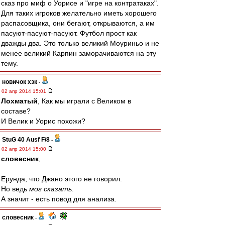
сказ про миф о Уорисе и "игре на контратаках".
Для таких игроков желательно иметь хорошего
распасовщика, они бегают, открываются, а им
пасуют-пасуют-пасуют. Футбол прост как
дважды два. Это только великий Моуриньо и не
менее великий Карпин заморачиваются на эту
тему.
новичок хзк
-
02 апр 2014 15:01
Лохматый
, Как мы играли с Великом в
составе?
И Велик и Уорис похожи?
StuG 40 Ausf F/8
-
02 апр 2014 15:00
словесник
,
Ерунда, что Джано этого не говорил.
Но ведь
мог сказать
.
А значит - есть повод для анализа.
словесник
-