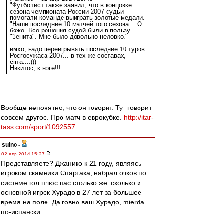
"Футболист также заявил, что в концовке
сезона чемпионата России-2007 судьи
помогали команде выиграть золотые медали.
"Наши последние 10 матчей того сезона… О
боже. Все решения судей были в пользу
"Зенита". Мне было довольно неловко."
имхо, надо переигрывать последние 10 туров
Росгосужаса-2007... в тех же составах,
ёпта...:)))
Никитос, к ноге!!!
Вообще непонятно, что он говорит. Тут говорит
совсем другое. Про матч в еврокубке.
http://itar-
tass.com/sport/1092557
suino
-
02 апр 2014 15:27
Представляете? Джанико к 21 году, являясь
игроком скамейки Спартака, набрал очков по
системе гол плюс пас столько же, сколько и
основной игрок Хурадо в 27 лет за большее
время на поле. Да говно ваш Хурадо, mierda
по-испански