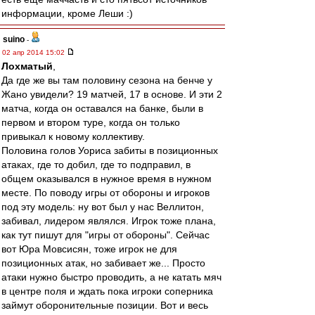
информации, кроме Леши :)
suino
-
02 апр 2014 15:02
Лохматый
,
Да где же вы там половину сезона на бенче у
Жано увидели? 19 матчей, 17 в основе. И эти 2
матча, когда он оставался на банке, были в
первом и втором туре, когда он только
привыкал к новому коллективу.
Половина голов Уориса забиты в позиционных
атаках, где то добил, где то подправил, в
общем оказывался в нужное время в нужном
месте. По поводу игры от обороны и игроков
под эту модель: ну вот был у нас Веллитон,
забивал, лидером являлся. Игрок тоже плана,
как тут пишут для "игры от обороны". Сейчас
вот Юра Мовсисян, тоже игрок не для
позиционных атак, но забивает же... Просто
атаки нужно быстро проводить, а не катать мяч
в центре поля и ждать пока игроки соперника
займут оборонительные позиции. Вот и весь