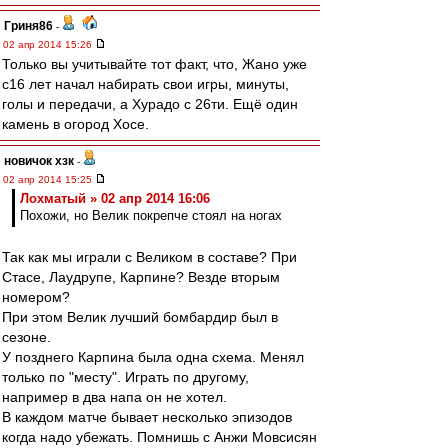
Гриня86
-
02 апр 2014 15:26
Только вы учитывайте тот факт, что, Жано уже
с16 лет начал набирать свои игры, минуты,
голы и передачи, а Хурадо с 26ти. Ещё один
камень в огород Хосе.
новичок хзк
-
02 апр 2014 15:25
Лохматый » 02 апр 2014 16:06
Похожи, но Велик покрепче стоял на ногах
Так как мы играли с Великом в составе? При
Стасе, Лаудрупе, Карпине? Везде вторым
номером?
При этом Велик лучший бомбардир был в
сезоне.
У позднего Карпина была одна схема. Менял
только по "месту". Играть по другому,
например в два напа он не хотел.
В каждом матче бывает несколько эпизодов
когда надо убежать. Помнишь с Анжи Мовсисян