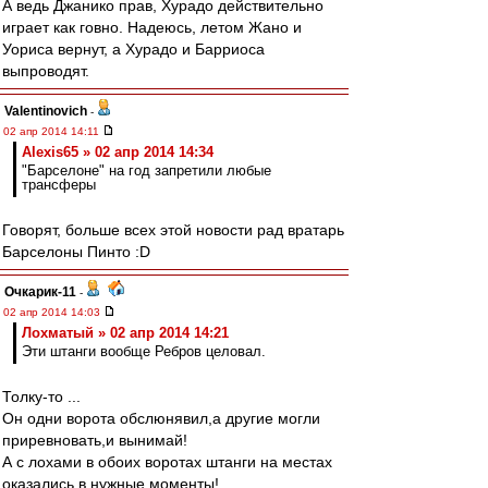
А ведь Джанико прав, Хурадо действительно
играет как говно. Надеюсь, летом Жано и
Уориса вернут, а Хурадо и Барриоса
выпроводят.
Valentinovich
-
02 апр 2014 14:11
Alexis65 » 02 апр 2014 14:34
"Барселоне" на год запретили любые
трансферы
Говорят, больше всех этой новости рад вратарь
Барселоны Пинто :D
Очкарик-11
-
02 апр 2014 14:03
Лохматый » 02 апр 2014 14:21
Эти штанги вообще Ребров целовал.
Толку-то ...
Он одни ворота обслюнявил,а другие могли
приревновать,и вынимай!
А с лохами в обоих воротах штанги на местах
оказались в нужные моменты!