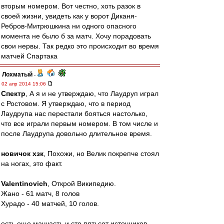
вторым номером. Вот честно, хоть разок в
своей жизни, увидеть как у ворот Диканя-
Ребров-Митрюшкина ни одного опасного
момента не было б за матч. Хочу порадовать
свои нервы. Так редко это происходит во время
матчей Спартака
Лохматый
-
02 апр 2014 15:06
Спектр
, А я и не утверждаю, что Лаудруп играл
с Ростовом. Я утверждаю, что в период
Лаудрупа нас перестали бояться настолько,
что все играли первым номером. В том числе и
после Лаудрупа довольно длительное время.
новичок хзк
, Похожи, но Велик покрепче стоял
на ногах, это факт.
Valentinovich
, Открой Википедию.
Жано - 61 матч, 8 голов
Хурадо - 40 матчей, 10 голов.
есть еще маччасть и сто пятьсот источников