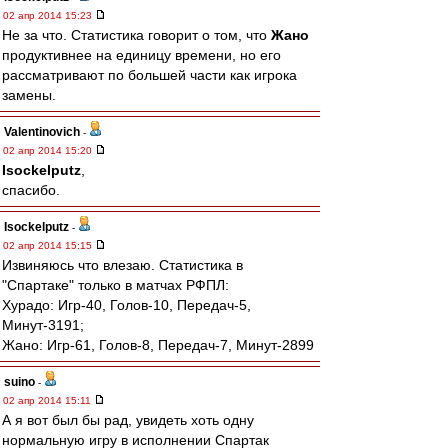
02 апр 2014 15:23
Не за что. Статистика говорит о том, что
Жано
продуктивнее на единицу времени, но его
рассматривают по большей части как игрока
замены.
Valentinovich
-
02 апр 2014 15:20
Isockelputz
,
спасибо.
Isockelputz
-
02 апр 2014 15:15
Извиняюсь что влезаю. Статистика в
"Спартаке" только в матчах РФПЛ:
Хурадо: Игр-40, Голов-10, Передач-5,
Минут-3191;
Жано: Игр-61, Голов-8, Передач-7, Минут-2899
suino
-
02 апр 2014 15:11
А я вот был бы рад, увидеть хоть одну
нормальную игру в исполнении Спартак