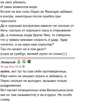
не смог убежать.
И таких моментов море.
Кстати не все голы Уорис во Франции забивал
в контре, некоторые после ошибок при
прессинге.
Да и хорошая контратака зависит не сколько от
бега, сколько от хорошего паса и открывания.
Да, а помнишь когда брали Эма, то говорили,
что у чувака чумовая скорость и удар. Удар
понятно, а на хера нам спринтер?
Так что может не в том дело?
(сори за сумбур, мелкий лупит по спине:) )
Лохматый
-
02 апр 2014 15:25
suino
, вот тут ты сам себе противоречишь.
Юре никто не мешает играть и забивать, а
Уорис сколько не выходил, вызывал только
раздражение.
Вот насчет позиционных атак Валансьена (или
как он там называется) я не в курсе. Не особо
слежу.