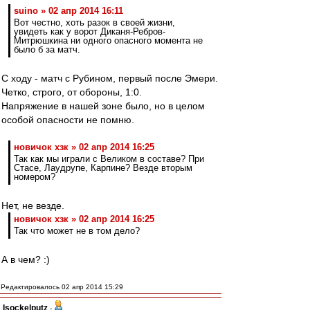
suino » 02 апр 2014 16:11
Вот честно, хоть разок в своей жизни,
увидеть как у ворот Диканя-Ребров-
Митрюшкина ни одного опасного момента не
было б за матч.
С ходу - матч с Рубином, первый после Эмери.
Четко, строго, от обороны, 1:0.
Напряжение в нашей зоне было, но в целом
особой опасности не помню.
новичок хзк » 02 апр 2014 16:25
Так как мы играли с Великом в составе? При
Стасе, Лаудрупе, Карпине? Везде вторым
номером?
Нет, не везде.
новичок хзк » 02 апр 2014 16:25
Так что может не в том дело?
А в чем? :)
Редактировалось 02 апр 2014 15:29
Isockelputz
-