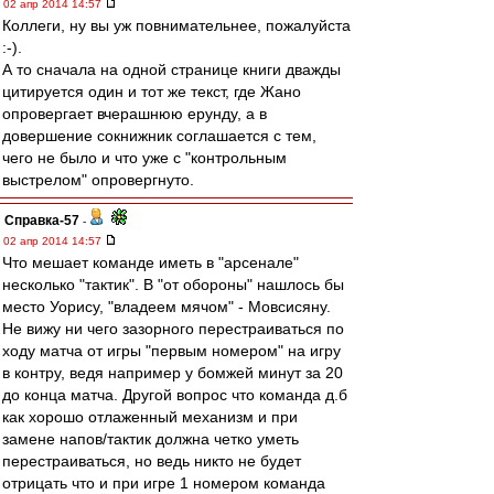
02 апр 2014 14:57
Коллеги, ну вы уж повнимательнее, пожалуйста
:-).
А то сначала на одной странице книги дважды
цитируется один и тот же текст, где Жано
опровергает вчерашнюю ерунду, а в
довершение сокнижник соглашается с тем,
чего не было и что уже с "контрольным
выстрелом" опровергнуто.
Справка-57
-
02 апр 2014 14:57
Что мешает команде иметь в "арсенале"
несколько "тактик". В "от обороны" нашлось бы
место Уорису, "владеем мячом" - Мовсисяну.
Не вижу ни чего зазорного перестраиваться по
ходу матча от игры "первым номером" на игру
в контру, ведя например у бомжей минут за 20
до конца матча. Другой вопрос что команда д.б
как хорошо отлаженный механизм и при
замене напов/тактик должна четко уметь
перестраиваться, но ведь никто не будет
отрицать что и при игре 1 номером команда