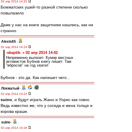
02 апр 2014 14:33
Бомжатских ушей-то разной степени сколько
повылазило
Даже у нас на книге защитники нашлись, как ни
странно.
Alexis65
-
02 апр 2014 14:24
-skeptik- » 02 апр 2014 14:42
Непременно вылезет. Кумир местных
активистов Бубнов книгу пишет. Там
"вбросов" на год хватит
Бубнов - это да. Как напишет чего...
Лохматый
-
02 апр 2014 14:22
suino
, и будут играть Жано и Уорис как говно.
Ведь известно же, что у соседа и жена толще и
корова краше.
suino
-
02 апр 2014 14:16