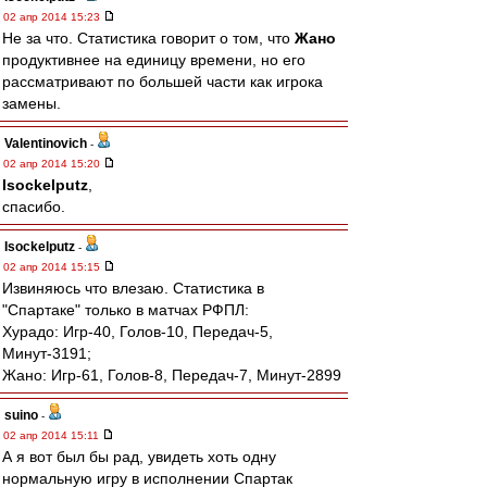
02 апр 2014 15:23
Не за что. Статистика говорит о том, что
Жано
продуктивнее на единицу времени, но его
рассматривают по большей части как игрока
замены.
Valentinovich
-
02 апр 2014 15:20
Isockelputz
,
спасибо.
Isockelputz
-
02 апр 2014 15:15
Извиняюсь что влезаю. Статистика в
"Спартаке" только в матчах РФПЛ:
Хурадо: Игр-40, Голов-10, Передач-5,
Минут-3191;
Жано: Игр-61, Голов-8, Передач-7, Минут-2899
suino
-
02 апр 2014 15:11
А я вот был бы рад, увидеть хоть одну
нормальную игру в исполнении Спартак