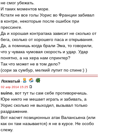
не смог убежать.
И таких моментов море.
Кстати не все голы Уорис во Франции забивал
в контре, некоторые после ошибок при
прессинге.
Да и хорошая контратака зависит не сколько от
бега, сколько от хорошего паса и открывания.
Да, а помнишь когда брали Эма, то говорили,
что у чувака чумовая скорость и удар. Удар
понятно, а на хера нам спринтер?
Так что может не в том дело?
(сори за сумбур, мелкий лупит по спине:) )
Лохматый
-
02 апр 2014 15:25
suino
, вот тут ты сам себе противоречишь.
Юре никто не мешает играть и забивать, а
Уорис сколько не выходил, вызывал только
раздражение.
Вот насчет позиционных атак Валансьена (или
как он там называется) я не в курсе. Не особо
слежу.