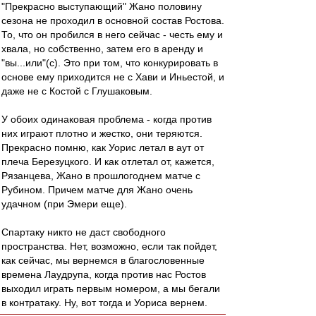
"Прекрасно выступающий" Жано половину
сезона не проходил в основной состав Ростова.
То, что он пробился в него сейчас - честь ему и
хвала, но собственно, затем его в аренду и
"вы...или"(с). Это при том, что конкурировать в
основе ему приходится не с Хави и Иньестой, и
даже не с Костой с Глушаковым.
У обоих одинаковая проблема - когда против
них играют плотно и жестко, они теряются.
Прекрасно помню, как Уорис летал в аут от
плеча Березуцкого. И как отлетал от, кажется,
Рязанцева, Жано в прошлогоднем матче с
Рубином. Причем матче для Жано очень
удачном (при Эмери еще).
Спартаку никто не даст свободного
пространства. Нет, возможно, если так пойдет,
как сейчас, мы вернемся в благословенные
времена Лаудрупа, когда против нас Ростов
выходил играть первым номером, а мы бегали
в контратаку. Ну, вот тогда и Уориса вернем.