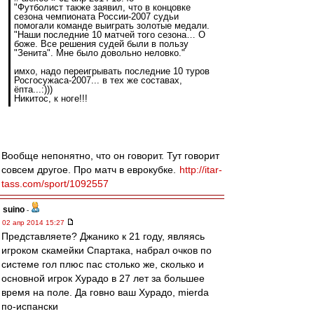
"Футболист также заявил, что в концовке
сезона чемпионата России-2007 судьи
помогали команде выиграть золотые медали.
"Наши последние 10 матчей того сезона… О
боже. Все решения судей были в пользу
"Зенита". Мне было довольно неловко."
имхо, надо переигрывать последние 10 туров
Росгосужаса-2007... в тех же составах,
ёпта...:)))
Никитос, к ноге!!!
Вообще непонятно, что он говорит. Тут говорит
совсем другое. Про матч в еврокубке.
http://itar-
tass.com/sport/1092557
suino
-
02 апр 2014 15:27
Представляете? Джанико к 21 году, являясь
игроком скамейки Спартака, набрал очков по
системе гол плюс пас столько же, сколько и
основной игрок Хурадо в 27 лет за большее
время на поле. Да говно ваш Хурадо, mierda
по-испански