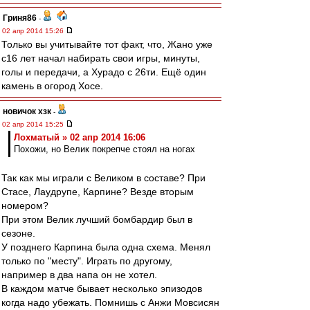
Гриня86
-
02 апр 2014 15:26
Только вы учитывайте тот факт, что, Жано уже
с16 лет начал набирать свои игры, минуты,
голы и передачи, а Хурадо с 26ти. Ещё один
камень в огород Хосе.
новичок хзк
-
02 апр 2014 15:25
Лохматый » 02 апр 2014 16:06
Похожи, но Велик покрепче стоял на ногах
Так как мы играли с Великом в составе? При
Стасе, Лаудрупе, Карпине? Везде вторым
номером?
При этом Велик лучший бомбардир был в
сезоне.
У позднего Карпина была одна схема. Менял
только по "месту". Играть по другому,
например в два напа он не хотел.
В каждом матче бывает несколько эпизодов
когда надо убежать. Помнишь с Анжи Мовсисян