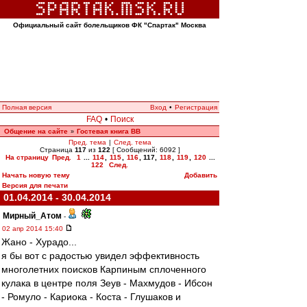
Официальный сайт болельщиков ФК "Спартак" Москва
Полная версия
Вход
•
Регистрация
FAQ
•
Поиск
Общение на сайте
Гостевая книга ВВ
»
Пред. тема
|
След. тема
Страница
117
из
122
[ Сообщений: 6092 ]
На страницу
Пред.
1
...
114
,
115
,
116
,
117
,
118
,
119
,
120
...
122
След.
Начать новую тему
Добавить
Версия для печати
01.04.2014 - 30.04.2014
Мирный_Атом
-
02 апр 2014 15:40
Жано - Хурадо...
я бы вот с радостью увидел эффективность
многолетних поисков Карпиным сплоченного
кулака в центре поля Зеув - Махмудов - Ибсон
- Ромуло - Кариока - Коста - Глушаков и