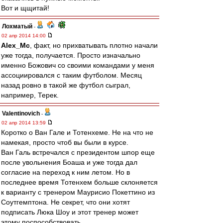
Вот и щщитай!
Лохматый
-
02 апр 2014 14:00
Alex_Mc
, факт, но прихватывать плотно начали
уже тогда, получается. Просто изначально
именно Божович со своими командами у меня
ассоциировался с таким футболом. Месяц
назад ровно в такой же футбол сыграл,
например, Терек.
Valentinovich
-
02 апр 2014 13:59
Коротко о Ван Гале и Тотенхеме. Не на что не
намекая, просто чтоб вы были в курсе.
Ван Галь встречался с президентом шпор еще
после увольнения Боаша и уже тогда дал
согласие на переход к ним летом. Но в
последнее время Тотенхем больше склоняется
к варианту с тренером Маурисио Покеттино из
Соутгемптона. Не секрет, что они хотят
подписать Люка Шоу и этот тренер может
этому поспособствовать.