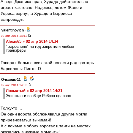
А ведь Джанико прав, Хурадо действительно
играет как говно. Надеюсь, летом Жано и
Уориса вернут, а Хурадо и Барриоса
выпроводят.
Valentinovich
-
02 апр 2014 14:11
Alexis65 » 02 апр 2014 14:34
"Барселоне" на год запретили любые
трансферы
Говорят, больше всех этой новости рад вратарь
Барселоны Пинто :D
Очкарик-11
-
02 апр 2014 14:03
Лохматый » 02 апр 2014 14:21
Эти штанги вообще Ребров целовал.
Толку-то ...
Он одни ворота обслюнявил,а другие могли
приревновать,и вынимай!
А с лохами в обоих воротах штанги на местах
оказались в нужные моменты!