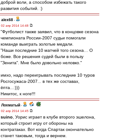
доброй воли, а способом избежать такого
развития событий. :)
alex68
-
02 апр 2014 14:48
"Футболист также заявил, что в концовке сезона
чемпионата России-2007 судьи помогали
команде выиграть золотые медали.
"Наши последние 10 матчей того сезона… О
боже. Все решения судей были в пользу
"Зенита". Мне было довольно неловко."
имхо, надо переигрывать последние 10 туров
Росгосужаса-2007... в тех же составах,
ёпта...:)))
Никитос, к ноге!!!
Лохматый
-
02 апр 2014 14:45
suino
, Уорис играет в клубе второго эшелона,
который строит игру от обороны на
контратаках. Вот когда Спартак окончательно
станет таковым, тогда и вернем.