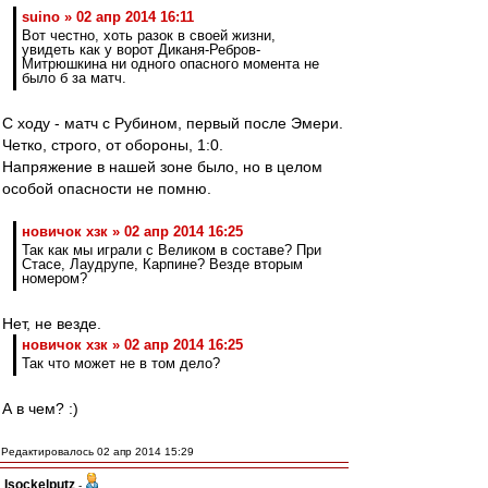
suino » 02 апр 2014 16:11
Вот честно, хоть разок в своей жизни,
увидеть как у ворот Диканя-Ребров-
Митрюшкина ни одного опасного момента не
было б за матч.
С ходу - матч с Рубином, первый после Эмери.
Четко, строго, от обороны, 1:0.
Напряжение в нашей зоне было, но в целом
особой опасности не помню.
новичок хзк » 02 апр 2014 16:25
Так как мы играли с Великом в составе? При
Стасе, Лаудрупе, Карпине? Везде вторым
номером?
Нет, не везде.
новичок хзк » 02 апр 2014 16:25
Так что может не в том дело?
А в чем? :)
Редактировалось 02 апр 2014 15:29
Isockelputz
-