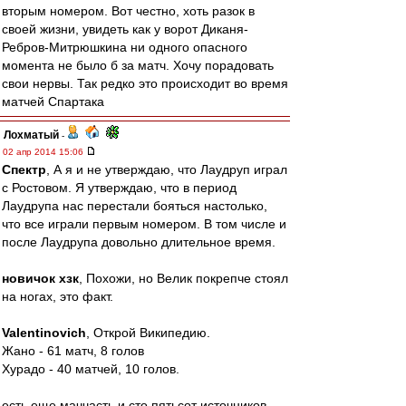
вторым номером. Вот честно, хоть разок в
своей жизни, увидеть как у ворот Диканя-
Ребров-Митрюшкина ни одного опасного
момента не было б за матч. Хочу порадовать
свои нервы. Так редко это происходит во время
матчей Спартака
Лохматый
-
02 апр 2014 15:06
Спектр
, А я и не утверждаю, что Лаудруп играл
с Ростовом. Я утверждаю, что в период
Лаудрупа нас перестали бояться настолько,
что все играли первым номером. В том числе и
после Лаудрупа довольно длительное время.
новичок хзк
, Похожи, но Велик покрепче стоял
на ногах, это факт.
Valentinovich
, Открой Википедию.
Жано - 61 матч, 8 голов
Хурадо - 40 матчей, 10 голов.
есть еще маччасть и сто пятьсот источников