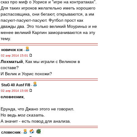
сказ про миф о Уорисе и "игре на контратаках".
Для таких игроков желательно иметь хорошего
распасовщика, они бегают, открываются, а им
пасуют-пасуют-пасуют. Футбол прост как
дважды два. Это только великий Моуриньо и не
менее великий Карпин заморачиваются на эту
тему.
новичок хзк
-
02 апр 2014 15:01
Лохматый
, Как мы играли с Великом в
составе?
И Велик и Уорис похожи?
StuG 40 Ausf F/8
-
02 апр 2014 15:00
словесник
,
Ерунда, что Джано этого не говорил.
Но ведь
мог сказать
.
А значит - есть повод для анализа.
словесник
-