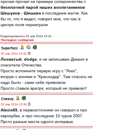
прочая-прочая на примере соперничества с
бесплатной парой наших воспитанников
Шешуков - Шишкин
в последнем матче. Как
бы то, что я видел, говорит мне, что нас в
центре поля переиграли.
Редактировалось 02 апр 2014 15:41
Последнее сообщение
Superfuzz
-
02 апр 2014 15:40
Лохматый
,
dodge
, я не записываю Диканя в
спасители Отечества.
Просто вспомните первую игру с "Локо",
вторую с конями и "Краснодар". Там спасать не
надо было - сами себе привозили.
Просто ставьте вратря, который не привезет!
Спектр
-
02 апр 2014 15:38
Alexis65
, в первоисточнике он говорил и про
еврокубки, и про последние 10 туров 2007.
Прсто разные места одного интервью.