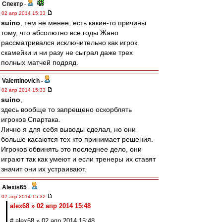
Спектр
-
02 апр 2014 15:33
suino
, тем не менее, есть какие-то причины
тому, что абсолютно все годы Жано
рассматривался исключительно как игрок
скамейки и ни разу не сыграл даже трех
полных матчей подряд.
Valentinovich
-
02 апр 2014 15:33
suino
,
здесь вообще то запрещено оскорблять
игроков Спартака.
Лично я для себя выводы сделал, но они
больше касаются тех кто принимает решения.
Игроков обвинять это последнее дело, они
играют так как умеют и если тренеры их ставят
значит они их устраивают.
Alexis65
-
02 апр 2014 15:32
alex68 » 02 апр 2014 15:48
# alex68 » 02 апр 2014 15:48