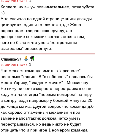
02 апр 2014 14:57
Коллеги, ну вы уж повнимательнее, пожалуйста
:-).
А то сначала на одной странице книги дважды
цитируется один и тот же текст, где Жано
опровергает вчерашнюю ерунду, а в
довершение сокнижник соглашается с тем,
чего не было и что уже с "контрольным
выстрелом" опровергнуто.
Справка-57
-
02 апр 2014 14:57
Что мешает команде иметь в "арсенале"
несколько "тактик". В "от обороны" нашлось бы
место Уорису, "владеем мячом" - Мовсисяну.
Не вижу ни чего зазорного перестраиваться по
ходу матча от игры "первым номером" на игру
в контру, ведя например у бомжей минут за 20
до конца матча. Другой вопрос что команда д.б
как хорошо отлаженный механизм и при
замене напов/тактик должна четко уметь
перестраиваться, но ведь никто не будет
отрицать что и при игре 1 номером команда