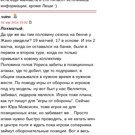
информации, кроме Леши :)
suino
-
02 апр 2014 15:02
Лохматый
,
Да где же вы там половину сезона на бенче у
Жано увидели? 19 матчей, 17 в основе. И эти 2
матча, когда он оставался на банке, были в
первом и втором туре, когда он только
привыкал к новому коллективу.
Половина голов Уориса забиты в позиционных
атаках, где то добил, где то подправил, в
общем оказывался в нужное время в нужном
месте. По поводу игры от обороны и игроков
под эту модель: ну вот был у нас Веллитон,
забивал, лидером являлся. Игрок тоже плана,
как тут пишут для "игры от обороны". Сейчас
вот Юра Мовсисян, тоже игрок не для
позиционных атак, но забивает же... Просто
атаки нужно быстро проводить, а не катать мяч
в центре поля и ждать пока игроки соперника
займут оборонительные позиции. Вот и весь