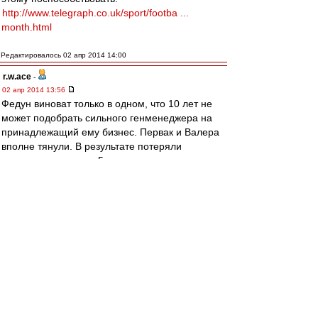
http://www.telegraph.co.uk/sport/footba ...
month.html
Редактировалось 02 апр 2014 14:00
r.w.ace
-
02 апр 2014 13:56
Федун виноват только в одном, что 10 лет не
может подобрать сильного генменеджера на
принадлежащий ему бизнес. Первак и Валера
вполне тянули. В результате потеряли
хорошего гендира и 5 лет с нетренером.
Жентяй
-
02 апр 2014 13:50
Джано заявил, что не оскорблял Хурадо в
соцсети
Полузащитник "Ростова" Джано в беседе с
корреспондентом "Чемпионата" заявил, что с
удивлением обнаружил в СМИ якобы его
слова, оскорбляющие Хосе Хурадо. Напомним,
что в ростовском клубе грузинский легионер
находится в аренде, а права на игрока