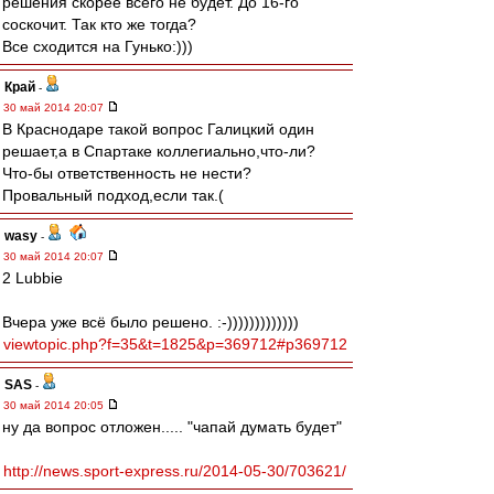
решения скорее всего не будет. До 16-го
соскочит. Так кто же тогда?
Все сходится на Гунько:)))
Край
-
30 май 2014 20:07
В Краснодаре такой вопрос Галицкий один
решает,а в Спартаке коллегиально,что-ли?
Что-бы ответственность не нести?
Провальный подход,если так.(
wasy
-
30 май 2014 20:07
2 Lubbie
Вчера уже всё было решено. :-)))))))))))))
viewtopic.php?f=35&t=1825&p=369712#p369712
SAS
-
30 май 2014 20:05
ну да вопрос отложен..... "чапай думать будет"
http://news.sport-express.ru/2014-05-30/703621/