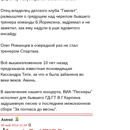
Отец-владелец датского клуба "Гамлет",
размышляя о грядущем над черепом бывшего
тренера команды Б.Йориксена, задремал и не
заметил, как ему надули в уши ядовитого
инсайду.
Олег Романцев в очередной раз не стал
тренером Спартака.
Всё вышеизложенное 10 лет назад
предсказала известная ясновидящая
Кассандра Тити, за что и была забанена во
веки веков. Аминь.
В заключение нашего концерта, ВИА "Песняры"
исполнит для бывшего ГД-ГТ В.Г.Карпина
задушевную песню о последнем межсезонном
сборе "За полчаса до весны".
Astred
-
30 май 2014 21:00