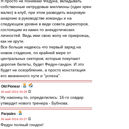
Я просто не понимаю Федуна, вкладывать
собственные нетрудовые миллионы (один хрен
жалко) в клуб, при этом разводить махровую
анархию в руководстве команды и на
следующем уровне в виде совета директоров,
состоящим из каких-то анекдотических
личностей. Ведь ими свою жопу не прикроешь,
как не крути.
Все больше надеюсь что первый заряд на
новом стадионе, по крайней мере от
центральных секторов, которые покупают
дорогие билеты, будет Федун-гандон. И это
будет не оскорбление, а просто констатация
его жизненного пути и "успеха".
Old Pionear
-
30 май 2014 20:29
Ну наконец-то, определились: 16-го совдир
утвердит нового тренера - Бубнова.
Parpales
-
30 май 2014 20:27
Федун полный гондон!