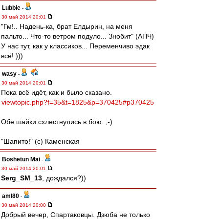
Lubbie
-
30 май 2014 20:01
"Гм!.. Надень-ка, брат Елдырин, на меня
пальто... Что-то ветром подуло... Знобит" (АПЧ)
У нас тут, как у классиков... Переменчиво эдак
всё! )))
wasy
-
30 май 2014 20:01
Пока всё идёт, как и было сказано.
viewtopic.php?f=35&t=1825&p=370425#p370425
Обе шайки схлестнулись в бою. ;-)
"Шапито!" (с) Каменская
Boshetun Mai
-
30 май 2014 20:01
Serg_SM_13
, дождался?))
aml80
-
30 май 2014 20:00
Добрый вечер, Спартаковцы. Дзюба не только