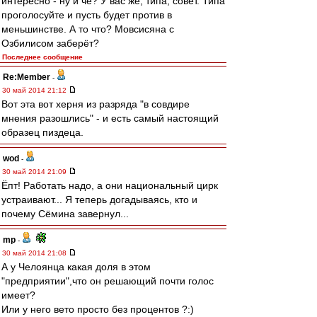
интересно - ну и чё? У вас же, типа, совет. Типа
проголосуйте и пусть будет против в
меньшинстве. А то что? Мовсисяна с
Озбилисом заберёт?
Последнее сообщение
Re:Member
-
30 май 2014 21:12
Вот эта вот херня из разряда "в совдире
мнения разошлись" - и есть самый настоящий
образец пиздеца.
wod
-
30 май 2014 21:09
Ёпт! Работать надо, а они национальный цирк
устраивают... Я теперь догадываясь, кто и
почему Сёмина завернул...
mp
-
30 май 2014 21:08
А у Челоянца какая доля в этом
"предприятии",что он решающий почти голос
имеет?
Или у него вето просто без процентов ?:)