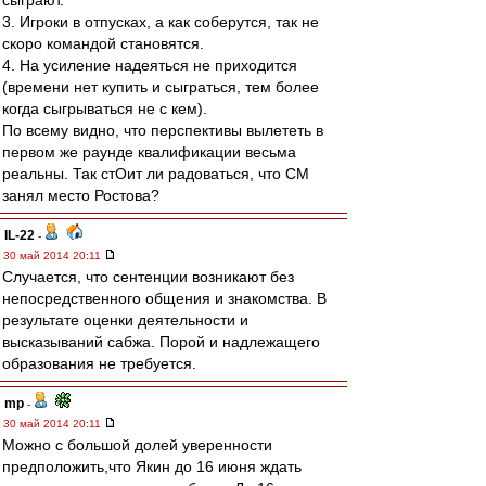
сыграют.
3. Игроки в отпусках, а как соберутся, так не
скоро командой становятся.
4. На усиление надеяться не приходится
(времени нет купить и сыграться, тем более
когда сыгрываться не с кем).
По всему видно, что перспективы вылететь в
первом же раунде квалификации весьма
реальны. Так стОит ли радоваться, что СМ
занял место Ростова?
IL-22
-
30 май 2014 20:11
Случается, что сентенции возникают без
непосредственного общения и знакомства. В
результате оценки деятельности и
высказываний сабжа. Порой и надлежащего
образования не требуется.
mp
-
30 май 2014 20:11
Можно с большой долей уверенности
предположить,что Якин до 16 июня ждать