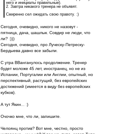
него и инициалы правильные).
2. Завтра никакого тренера не объявят.
Смиренно сел ожидать свою правоту. :)
Сегодня, очевидно, никого не назовут -
пятница, дача, шашлык. Совдир не люди, что
ли? :)))
Сегодня, очевидно, про Луческу-Петреску-
Бердыева давно все забыли.
С утра ВВанганулось продолжение. Тренер
будет моложе 45 лет, иностранец, но не из
Испании, Португалии или Англии, опытный, но
перспективный, растущий, без европейских
достижений (имеется в виду без европейских
кубков).
А тут Якин... :)
Очочко мне, что ли, запишите.
Челоянц против? Вот мне, честно, просто