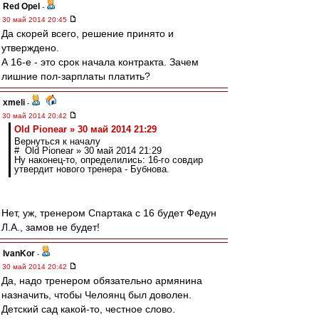
Red Opel
-
30 май 2014 20:45
Да скорей всего, решение принято и
утверждено.
А 16-е - это срок начала контракта. Зачем
лишние пол-зарплаты платить?
xmeli
-
30 май 2014 20:42
Old Pionear » 30 май 2014 21:29
Вернуться к началу
# Old Pionear » 30 май 2014 21:29
Ну наконец-то, определились: 16-го совдир
утвердит нового тренера - Бубнова.
Нет, уж, тренером Спартака с 16 будет Федун
Л.А., замов не будет!
IvanKor
-
30 май 2014 20:42
Да, надо тренером обязательно армянина
назначить, чтобы Челоянц был доволен.
Детский сад какой-то, честное слово.