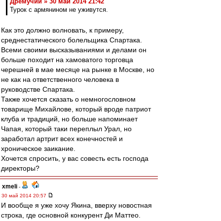
Дремучий » 30 май 2014 21:42
Турок с армянином не уживутся.
Как это должно волновать, к примеру,
среднестатического болельщика Спартака.
Всеми своими высказываниями и делами он
больше походит на хамоватого торговца
черешней в мае месяце на рынке в Москве, но
не как на ответственного человека в
руководстве Спартака.
Также хочется сказать о немногословном
товарище Михайлове, который вроде патриот
клуба и традиций, но больше напоминает
Чапая, который таки переплыл Урал, но
заработал артрит всех конечностей и
хроническое заикание.
Хочется спросить, у вас совесть есть господа
директоры?
xmeli
-
30 май 2014 20:57
И вообще я уже хочу Якина, вверху новостная
строка, где основной конкурент Ди Маттео.