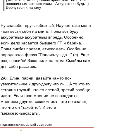
неповинным сокнижникам...Аккуратнее будь..)
Вернуться к началу
Ну спасибо, друг любезный. Научил-таки меня
- как вести себя на книге. Прям вот буду
аккуратным-аккуратным впредь. Особенно,
если дело касается бывшего ГТ и барина.
Прям ликбез провел, етиевомать. Особенно
порадовала фраза "Поначалу - да..." (с). Еще
раз, спасибо! Закончили на этом. Смайлы сам
для себя расставь.
2All. Блин, парни, давайте как-то по-
уважительнее к друг-другу что ли... А то кто-то
сегодня глупый, кто-то слепой, третий вообще
идиот. Если твое мнение не совпадает с
мнением другого сокнижника - это не значит,
что что он "такой-то". И это в
"межсезоньесасать".
Редактировалось 30 май 2014 20:54