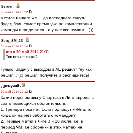
Sergyn
-
30 май 2014 20:22
в стиле нашего Фе.... до последнего тянуть
будет, блин самое время уже по комплектации
команды определятся - а у нас все пучком....)))
Serg_SM_13
-
30 май 2014 20:14
mp » 30 май 2014 21:11
Так кто же тогда?
Гунько! Задачу с выходом в ЛЕ решил? "ну как
решил..."(с) решил! получите и распишитесь!
Дремучий
-
30 май 2014 20:12
Какие перспективы у Спартака в Лиге Европы в
свете имеющихся обстоятельств.
1. Тренера пока нет. Если подпишут ЯкИна, то
когда он начнет работать с командой?
2. Первые матчи в Лиге 3 и 10 июля, т.е. в
период ЧМ, т.е сборники в этих матчах не