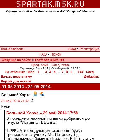
Официальный сайт болельщиков ФК "Спартак" Москва
Полная версия
Вход
•
Регистрация
FAQ
•
Поиск
Общение на сайте
Гостевая книга ВВ
»
Пред. тема
|
След. тема
Страница
6
из
144
[ Сообщений: 7154 ]
На страницу
Пред.
1
...
3
,
4
,
5
,
6
,
7
,
8
,
9
...
144
След.
Начать новую тему
Добавить
Версия для печати
01.05.2014 - 31.05.2014
Большой Хорхе
-
30 май 2014 21:13
Итак...
Большой Хорхе » 29 май 2014 17:58
В порядке отчаянной попытки добраться до
титула "Истинная ВВанга".
1. ФКСМ в следующем сезоне не будут
тренировать Луческу М., Петреску Д.,
Бердыеску(зачёркнуто) Бердыев К.Б. (пусть у