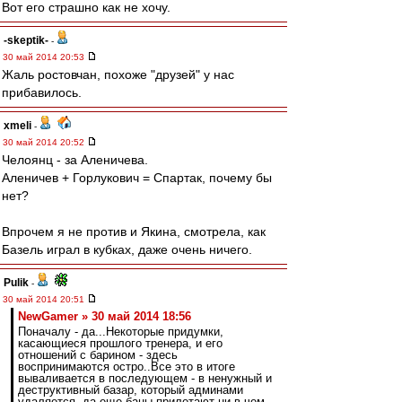
Вот его страшно как не хочу.
-skeptik-
-
30 май 2014 20:53
Жаль ростовчан, похоже "друзей" у нас
прибавилось.
xmeli
-
30 май 2014 20:52
Челоянц - за Аленичева.
Аленичев + Горлукович = Спартак, почему бы
нет?
Впрочем я не против и Якина, смотрела, как
Базель играл в кубках, даже очень ничего.
Pulik
-
30 май 2014 20:51
NewGamer » 30 май 2014 18:56
Поначалу - да...Некоторые придумки,
касающиеся прошлого тренера, и его
отношений с барином - здесь
воспринимаются остро..Все это в итоге
вываливается в последующем - в ненужный и
деструктивный базар, который админами
удаляется, да еще баны прилетают ни в чем