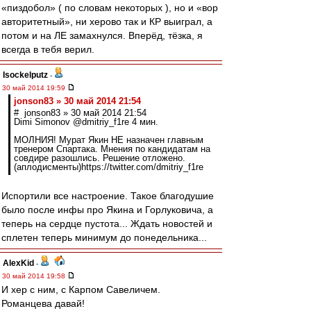
«пиздобол» ( по словам некоторых ), но и «вор
авторитетный», ни херово так и КР выиграл, а
потом и на ЛЕ замахнулся. Вперёд, тёзка, я
всегда в тебя верил.
Isockelputz
-
30 май 2014 19:59
jonson83 » 30 май 2014 21:54
# jonson83 » 30 май 2014 21:54
Dimi Simonov ‏@dmitriy_f1re 4 мин.
МОЛНИЯ! Мурат Якин НЕ назначен главным
тренером Спартака. Мнения по кандидатам на
совдире разошлись. Решение отложено.
(аплодисменты)https://twitter.com/dmitriy_f1re
Испортили все настроение. Такое благодушие
было после инфы про Якина и Горлуковича, а
теперь на сердце пустота... Ждать новостей и
сплетен теперь минимум до понедельника...
AlexKid
-
30 май 2014 19:58
И хер с ним, с Карпом Савеличем.
Романцева давай!