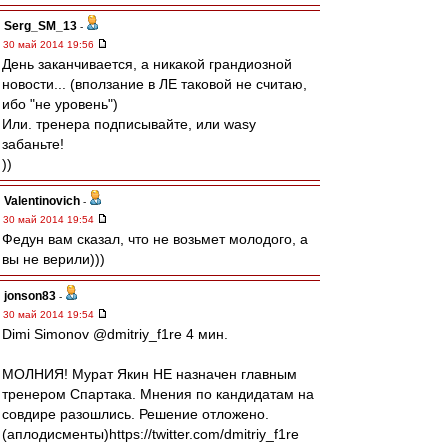
Serg_SM_13
-
30 май 2014 19:56
День заканчивается, а никакой грандиозной
новости... (вползание в ЛЕ таковой не считаю,
ибо "не уровень")
Или. тренера подписывайте, или wasy
забаньте!
))
Valentinovich
-
30 май 2014 19:54
Федун вам сказал, что не возьмет молодого, а
вы не верили)))
jonson83
-
30 май 2014 19:54
Dimi Simonov ‏@dmitriy_f1re 4 мин.
МОЛНИЯ! Мурат Якин НЕ назначен главным
тренером Спартака. Мнения по кандидатам на
совдире разошлись. Решение отложено.
(аплодисменты)https://twitter.com/dmitriy_f1re