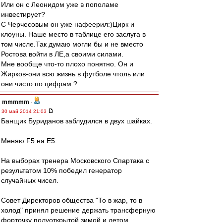
Или он с Леонидом уже в пополаме
инвестирует?
С Черчесовым он уже нафеерил:)Цирк и
клоуны. Наше место в таблице его заслуга в
том числе.Так думаю могли бы и не вместо
Ростова войти в ЛЕ,а своими силами.
Мне вообще что-то плохо понятно. Он и
Жирков-они всю жизнь в футболе чтоль или
они чисто по цифрам ?
mmmmm
-
30 май 2014 21:03
Банщик Буриданов заблудился в двух шайках.
Меняю F5 на E5.
На выборах тренера Московского Спартака с
результатом 10% победил генератор
случайных чисел.
Совет Директоров общества "То в жар, то в
холод" принял решение держать трансферную
форточку полуоткрытой зимой и летом.