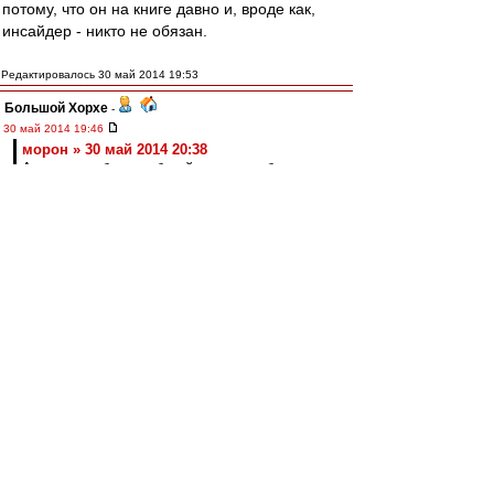
потому, что он на книге давно и, вроде как,
инсайдер - никто не обязан.
Редактировалось 30 май 2014 19:53
Большой Хорхе
-
30 май 2014 19:46
морон » 30 май 2014 20:38
А в чем вообще глубокий смысл любого рода
инсайдов?
Узнать на 5 минут раньше чем оффициально
объявят это круто чтоли?
Начать на 5 минут раньше орать, что всё
пропало. :)))
Дремучий
-
30 май 2014 19:43
морон » 30 май 2014 20:38
А в чем вообще глубокий смысл любого рода
инсайдов?
Узнать на 5 минут раньше чем оффициально
объявят это круто чтоли?
-----------------------------------------------------