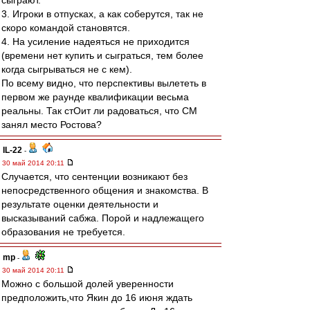
сыграют.
3. Игроки в отпусках, а как соберутся, так не
скоро командой становятся.
4. На усиление надеяться не приходится
(времени нет купить и сыграться, тем более
когда сыгрываться не с кем).
По всему видно, что перспективы вылететь в
первом же раунде квалификации весьма
реальны. Так стОит ли радоваться, что СМ
занял место Ростова?
IL-22
-
30 май 2014 20:11
Случается, что сентенции возникают без
непосредственного общения и знакомства. В
результате оценки деятельности и
высказываний сабжа. Порой и надлежащего
образования не требуется.
mp
-
30 май 2014 20:11
Можно с большой долей уверенности
предположить,что Якин до 16 июня ждать