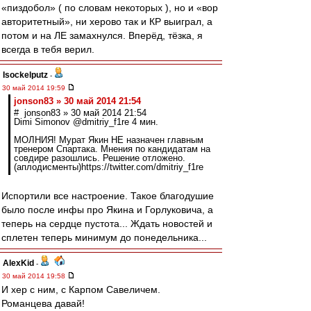
«пиздобол» ( по словам некоторых ), но и «вор
авторитетный», ни херово так и КР выиграл, а
потом и на ЛЕ замахнулся. Вперёд, тёзка, я
всегда в тебя верил.
Isockelputz
-
30 май 2014 19:59
jonson83 » 30 май 2014 21:54
# jonson83 » 30 май 2014 21:54
Dimi Simonov ‏@dmitriy_f1re 4 мин.
МОЛНИЯ! Мурат Якин НЕ назначен главным
тренером Спартака. Мнения по кандидатам на
совдире разошлись. Решение отложено.
(аплодисменты)https://twitter.com/dmitriy_f1re
Испортили все настроение. Такое благодушие
было после инфы про Якина и Горлуковича, а
теперь на сердце пустота... Ждать новостей и
сплетен теперь минимум до понедельника...
AlexKid
-
30 май 2014 19:58
И хер с ним, с Карпом Савеличем.
Романцева давай!