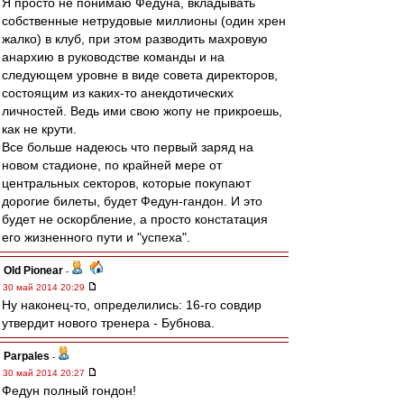
Я просто не понимаю Федуна, вкладывать
собственные нетрудовые миллионы (один хрен
жалко) в клуб, при этом разводить махровую
анархию в руководстве команды и на
следующем уровне в виде совета директоров,
состоящим из каких-то анекдотических
личностей. Ведь ими свою жопу не прикроешь,
как не крути.
Все больше надеюсь что первый заряд на
новом стадионе, по крайней мере от
центральных секторов, которые покупают
дорогие билеты, будет Федун-гандон. И это
будет не оскорбление, а просто констатация
его жизненного пути и "успеха".
Old Pionear
-
30 май 2014 20:29
Ну наконец-то, определились: 16-го совдир
утвердит нового тренера - Бубнова.
Parpales
-
30 май 2014 20:27
Федун полный гондон!