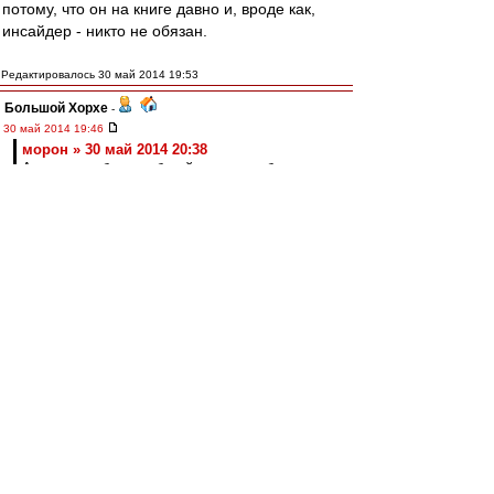
потому, что он на книге давно и, вроде как,
инсайдер - никто не обязан.
Редактировалось 30 май 2014 19:53
Большой Хорхе
-
30 май 2014 19:46
морон » 30 май 2014 20:38
А в чем вообще глубокий смысл любого рода
инсайдов?
Узнать на 5 минут раньше чем оффициально
объявят это круто чтоли?
Начать на 5 минут раньше орать, что всё
пропало. :)))
Дремучий
-
30 май 2014 19:43
морон » 30 май 2014 20:38
А в чем вообще глубокий смысл любого рода
инсайдов?
Узнать на 5 минут раньше чем оффициально
объявят это круто чтоли?
-----------------------------------------------------