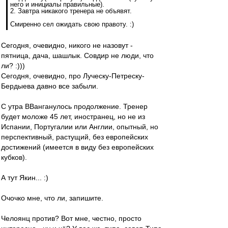
него и инициалы правильные).
2. Завтра никакого тренера не объявят.
Смиренно сел ожидать свою правоту. :)
Сегодня, очевидно, никого не назовут -
пятница, дача, шашлык. Совдир не люди, что
ли? :)))
Сегодня, очевидно, про Луческу-Петреску-
Бердыева давно все забыли.
С утра ВВанганулось продолжение. Тренер
будет моложе 45 лет, иностранец, но не из
Испании, Португалии или Англии, опытный, но
перспективный, растущий, без европейских
достижений (имеется в виду без европейских
кубков).
А тут Якин... :)
Очочко мне, что ли, запишите.
Челоянц против? Вот мне, честно, просто