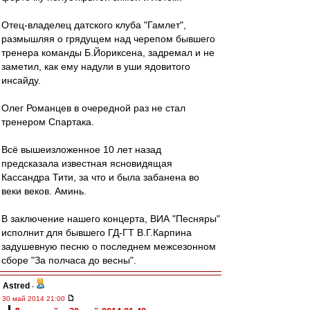
Отец-владелец датского клуба "Гамлет",
размышляя о грядущем над черепом бывшего
тренера команды Б.Йориксена, задремал и не
заметил, как ему надули в уши ядовитого
инсайду.
Олег Романцев в очередной раз не стал
тренером Спартака.
Всё вышеизложенное 10 лет назад
предсказала известная ясновидящая
Кассандра Тити, за что и была забанена во
веки веков. Аминь.
В заключение нашего концерта, ВИА "Песняры"
исполнит для бывшего ГД-ГТ В.Г.Карпина
задушевную песню о последнем межсезонном
сборе "За полчаса до весны".
Astred
-
30 май 2014 21:00