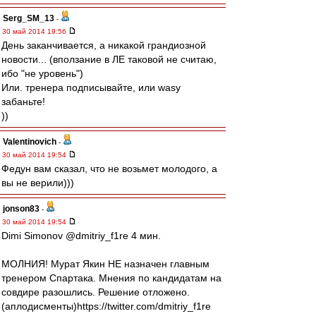
Serg_SM_13
-
30 май 2014 19:56
День заканчивается, а никакой грандиозной
новости... (вползание в ЛЕ таковой не считаю,
ибо "не уровень")
Или. тренера подписывайте, или wasy
забаньте!
))
Valentinovich
-
30 май 2014 19:54
Федун вам сказал, что не возьмет молодого, а
вы не верили)))
jonson83
-
30 май 2014 19:54
Dimi Simonov ‏@dmitriy_f1re 4 мин.
МОЛНИЯ! Мурат Якин НЕ назначен главным
тренером Спартака. Мнения по кандидатам на
совдире разошлись. Решение отложено.
(аплодисменты)https://twitter.com/dmitriy_f1re