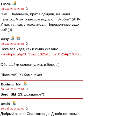
Lubbie
-
30 май 2014 20:01
"Гм!.. Надень-ка, брат Елдырин, на меня
пальто... Что-то ветром подуло... Знобит" (АПЧ)
У нас тут, как у классиков... Переменчиво эдак
всё! )))
wasy
-
30 май 2014 20:01
Пока всё идёт, как и было сказано.
viewtopic.php?f=35&t=1825&p=370425#p370425
Обе шайки схлестнулись в бою. ;-)
"Шапито!" (с) Каменская
Boshetun Mai
-
30 май 2014 20:01
Serg_SM_13
, дождался?))
aml80
-
30 май 2014 20:00
Добрый вечер, Спартаковцы. Дзюба не только