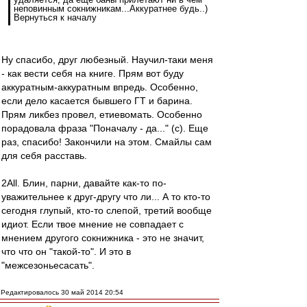
неповинным сокнижникам...Аккуратнее будь..)
Вернуться к началу
Ну спасибо, друг любезный. Научил-таки меня
- как вести себя на книге. Прям вот буду
аккуратным-аккуратным впредь. Особенно,
если дело касается бывшего ГТ и барина.
Прям ликбез провел, етиевомать. Особенно
порадовала фраза "Поначалу - да..." (с). Еще
раз, спасибо! Закончили на этом. Смайлы сам
для себя расставь.
2All. Блин, парни, давайте как-то по-
уважительнее к друг-другу что ли... А то кто-то
сегодня глупый, кто-то слепой, третий вообще
идиот. Если твое мнение не совпадает с
мнением другого сокнижника - это не значит,
что что он "такой-то". И это в
"межсезоньесасать".
Редактировалось 30 май 2014 20:54