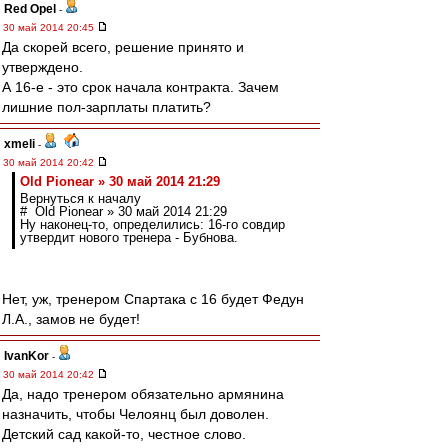
Red Opel
-
30 май 2014 20:45
Да скорей всего, решение принято и
утверждено.
А 16-е - это срок начала контракта. Зачем
лишние пол-зарплаты платить?
xmeli
-
30 май 2014 20:42
Old Pionear » 30 май 2014 21:29
Вернуться к началу
# Old Pionear » 30 май 2014 21:29
Ну наконец-то, определились: 16-го совдир
утвердит нового тренера - Бубнова.
Нет, уж, тренером Спартака с 16 будет Федун
Л.А., замов не будет!
IvanKor
-
30 май 2014 20:42
Да, надо тренером обязательно армянина
назначить, чтобы Челоянц был доволен.
Детский сад какой-то, честное слово.