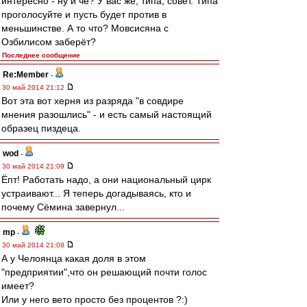
интересно - ну и чё? У вас же, типа, совет. Типа
проголосуйте и пусть будет против в
меньшинстве. А то что? Мовсисяна с
Озбилисом заберёт?
Последнее сообщение
Re:Member
-
30 май 2014 21:12
Вот эта вот херня из разряда "в совдире
мнения разошлись" - и есть самый настоящий
образец пиздеца.
wod
-
30 май 2014 21:09
Ёпт! Работать надо, а они национальный цирк
устраивают... Я теперь догадываясь, кто и
почему Сёмина завернул...
mp
-
30 май 2014 21:08
А у Челоянца какая доля в этом
"предприятии",что он решающий почти голос
имеет?
Или у него вето просто без процентов ?:)