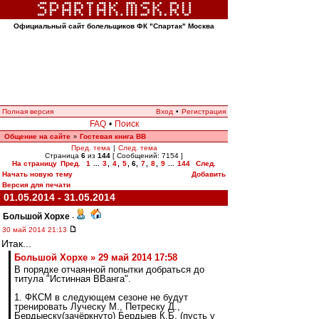
Официальный сайт болельщиков ФК "Спартак" Москва
Полная версия
Вход
•
Регистрация
FAQ
•
Поиск
Общение на сайте
Гостевая книга ВВ
»
Пред. тема
|
След. тема
Страница
6
из
144
[ Сообщений: 7154 ]
На страницу
Пред.
1
...
3
,
4
,
5
,
6
,
7
,
8
,
9
...
144
След.
Начать новую тему
Добавить
Версия для печати
01.05.2014 - 31.05.2014
Большой Хорхе
-
30 май 2014 21:13
Итак...
Большой Хорхе » 29 май 2014 17:58
В порядке отчаянной попытки добраться до
титула "Истинная ВВанга".
1. ФКСМ в следующем сезоне не будут
тренировать Луческу М., Петреску Д.,
Бердыеску(зачёркнуто) Бердыев К.Б. (пусть у