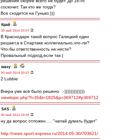
решения скорее всего не будет. До 16-го
соскочит. Так кто же тогда?
Все сходится на Гунько:)))
Край
-
30 май 2014 20:07
В Краснодаре такой вопрос Галицкий один
решает,а в Спартаке коллегиально,что-ли?
Что-бы ответственность не нести?
Провальный подход,если так.(
wasy
-
30 май 2014 20:07
2 Lubbie
Вчера уже всё было решено. :-)))))))))))))
viewtopic.php?f=35&t=1825&p=369712#p369712
SAS
-
30 май 2014 20:05
ну да вопрос отложен..... "чапай думать будет"
http://news.sport-express.ru/2014-05-30/703621/