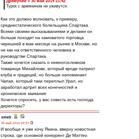
Дремучий » 30 май 2014 21:42
Турок с армянином не уживутся.
Как это должно волновать, к примеру,
среднестатического болельщика Спартака.
Всеми своими высказываниями и делами он
больше походит на хамоватого торговца
черешней в мае месяце на рынке в Москве, но
не как на ответственного человека в
руководстве Спартака.
Также хочется сказать о немногословном
товарище Михайлове, который вроде патриот
клуба и традиций, но больше напоминает
Чапая, который таки переплыл Урал, но
заработал артрит всех конечностей и
хроническое заикание.
Хочется спросить, у вас совесть есть господа
директоры?
xmeli
-
30 май 2014 20:57
И вообще я уже хочу Якина, вверху новостная
строка, где основной конкурент Ди Маттео.