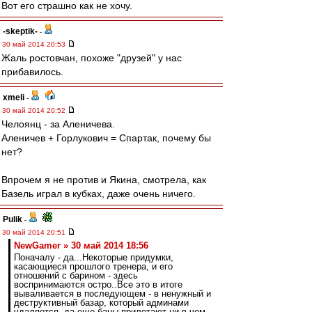
Вот его страшно как не хочу.
-skeptik-
-
30 май 2014 20:53
Жаль ростовчан, похоже "друзей" у нас
прибавилось.
xmeli
-
30 май 2014 20:52
Челоянц - за Аленичева.
Аленичев + Горлукович = Спартак, почему бы
нет?
Впрочем я не против и Якина, смотрела, как
Базель играл в кубках, даже очень ничего.
Pulik
-
30 май 2014 20:51
NewGamer » 30 май 2014 18:56
Поначалу - да...Некоторые придумки,
касающиеся прошлого тренера, и его
отношений с барином - здесь
воспринимаются остро..Все это в итоге
вываливается в последующем - в ненужный и
деструктивный базар, который админами
удаляется, да еще баны прилетают ни в чем