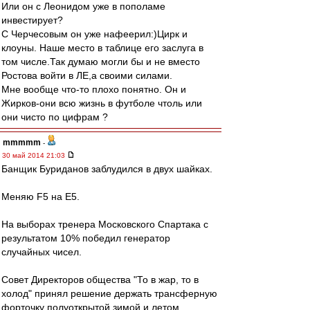
Или он с Леонидом уже в пополаме
инвестирует?
С Черчесовым он уже нафеерил:)Цирк и
клоуны. Наше место в таблице его заслуга в
том числе.Так думаю могли бы и не вместо
Ростова войти в ЛЕ,а своими силами.
Мне вообще что-то плохо понятно. Он и
Жирков-они всю жизнь в футболе чтоль или
они чисто по цифрам ?
mmmmm
-
30 май 2014 21:03
Банщик Буриданов заблудился в двух шайках.
Меняю F5 на E5.
На выборах тренера Московского Спартака с
результатом 10% победил генератор
случайных чисел.
Совет Директоров общества "То в жар, то в
холод" принял решение держать трансферную
форточку полуоткрытой зимой и летом.