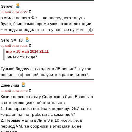
Sergyn
-
30 май 2014 20:22
в стиле нашего Фе.... до последнего тянуть
будет, блин самое время уже по комплектации
команды определятся - а у нас все пучком....)))
Serg_SM_13
-
30 май 2014 20:14
mp » 30 май 2014 21:11
Так кто же тогда?
Гунько! Задачу с выходом в ЛЕ решил? "ну как
решил..."(с) решил! получите и распишитесь!
Дремучий
-
30 май 2014 20:12
Какие перспективы у Спартака в Лиге Европы в
свете имеющихся обстоятельств.
1. Тренера пока нет. Если подпишут ЯкИна, то
когда он начнет работать с командой?
2. Первые матчи в Лиге 3 и 10 июля, т.е. в
период ЧМ, т.е сборники в этих матчах не