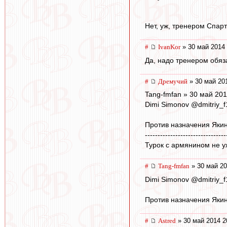
Нет, уж, тренером Спарт
#
IvanKor
» 30 май 2014 
Да, надо тренером обяз
#
Дремучий
» 30 май 20
Tang-fmfan » 30 май 201
Dimi Simonov ‏@dm
Против назначения Якин
--------------------------------
Турок с армянином не у
#
Tang-fmfan
» 30 май 20
Dimi Simonov ‏@dm
Против назначения Якин
#
Astred
» 30 май 2014 2