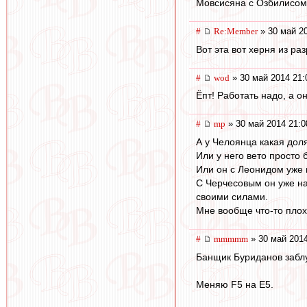
Мовсисяна с Озбилисом
#
Re:Member
» 30 май 20
Вот эта вот херня из ра
#
wod
» 30 май 2014 21:
Ёпт! Работать надо, а о
#
mp
» 30 май 2014 21:0
А у Челоянца какая дол
Или у него вето просто 
Или он с Леонидом уже 
С Черчесовым он уже на
своими силами.
Мне вообще что-то плох
#
mmmmm
» 30 май 2014
Банщик Буриданов заблу
Меняю F5 на E5.