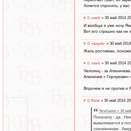
Хочется спросить, у вас
#
xmeli
» 30 май 2014 20
И вообще я уже хочу Яки
Вот его страшно как не х
#
-skeptik-
» 30 май 2014
Жаль ростовчан, похоже 
#
xmeli
» 30 май 2014 20
Челоянц - за Аленичева
Аленичев + Горлукович 
Впрочем я не против и Я
#
Pulik
» 30 май 2014 20
NewGamer » 30 май
Поначалу - да...Не
вываливается в по
сокнижникам...Акку