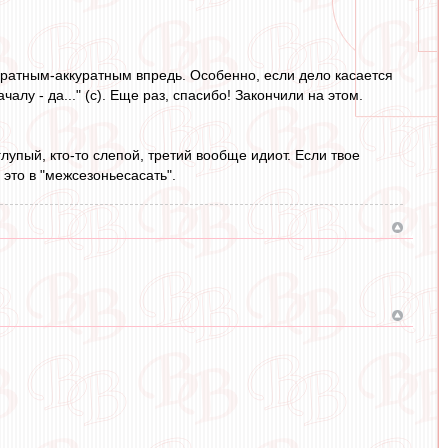
ккуратным-аккуратным впредь. Особенно, если дело касается
у - да..." (с). Еще раз, спасибо! Закончили на этом.
я глупый, кто-то слепой, третий вообще идиот. Если твое
 это в "межсезоньесасать".