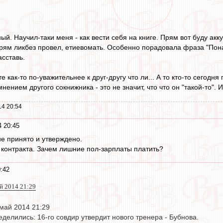
ый. Научил-таки меня - как вести себя на книге. Прям вот буду а
ям ликбез провел, етиевомать. Особенно порадовала фраза "Поначал
сставь.
те как-то по-уважительнее к друг-другу что ли... А то кто-то сегодн
нением другого сокнижника - это не значит, что что он "такой-то". И
14 20:54
 20:45
ие принято и утверждено.
а контракта. Зачем лишние пол-зарплаты платить?
:42
ай 2014 21:29
 май 2014 21:29
еделились: 16-го совдир утвердит нового тренера - Бубнова.