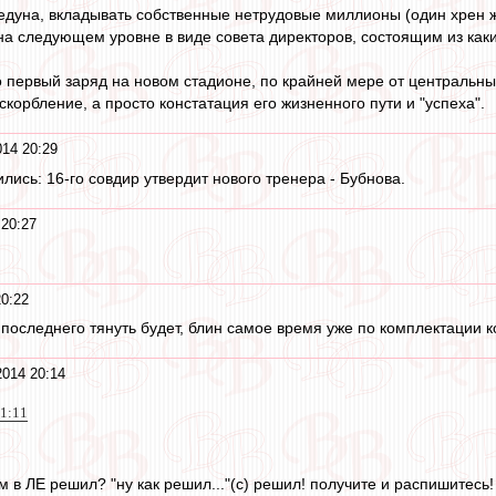
дуна, вкладывать собственные нетрудовые миллионы (один хрен жа
на следующем уровне в виде совета директоров, состоящим из каки
.
 первый заряд на новом стадионе, по крайней мере от центральны
оскорбление, а просто констатация его жизненного пути и "успеха".
14 20:29
лись: 16-го совдир утвердит нового тренера - Бубнова.
 20:27
0:22
о последнего тянуть будет, блин самое время уже по комплектации ко
2014 20:14
21:11
м в ЛЕ решил? "ну как решил..."(с) решил! получите и распишитесь!