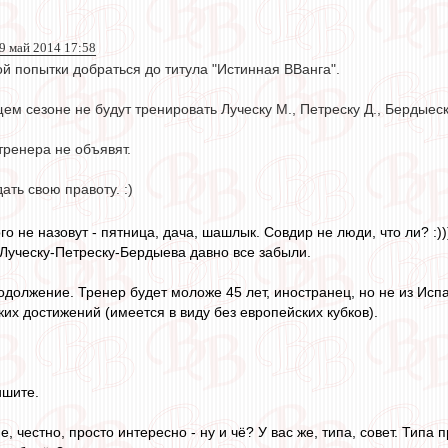
9 май 2014 17:58
й попытки добраться до титула "Истинная ВВанга".
м сезоне не будут тренировать Луческу М., Петреску Д., Бердыеску
 тренера не объявят.
ть свою правоту. :)
го не назовут - пятница, дача, шашлык. Совдир не люди, что ли? :))
 Луческу-Петреску-Бердыева давно все забыли.
одолжение. Тренер будет моложе 45 лет, иностранец, но не из Исп
их достижений (имеется в виду без европейских кубков).
ишите.
, честно, просто интересно - ну и чё? У вас же, типа, совет. Типа 