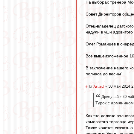
На выборах тренера Мос
Совет Директоров общес
Отец-владелец датского
надули в уши ядовитого
Олег Романцев в очеред
Всё вышеизложенное 10 
В заключение нашего ко
полчаса до весны".
#
Astred
» 30 май 2014 2
Дремучий » 30 май
Турок с армянином 
Как это должно волнова
хамоватого торговца чер
Также хочется сказать 
переплыл Урал, но зара