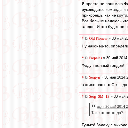
Я просто не понимаю Фе
руководстве команды и 
прикроешь, как не крути
Все больше надеюсь что
гандон. И это будет не 
#
Old Pionear
» 30 май 20
Ну наконец-то, определи
#
Parpales
» 30 май 2014
Федун полный гондон!
#
Sergyn
» 30 май 2014 2
в стиле нашего Фе.... д
#
Serg_SM_13
» 30 май 
mp » 30 май 2014 
Так кто же тогда?
Гунько! Задачу с выходо