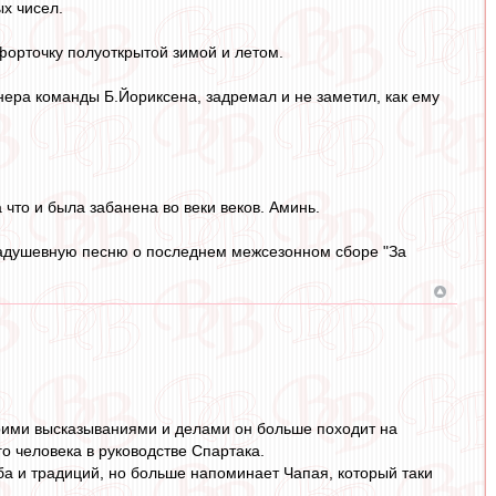
х чисел.
форточку полуоткрытой зимой и летом.
ера команды Б.Йориксена, задремал и не заметил, как ему
что и была забанена во веки веков. Аминь.
задушевную песню о последнем межсезонном сборе "За
воими высказываниями и делами он больше походит на
го человека в руководстве Спартака.
ба и традиций, но больше напоминает Чапая, который таки