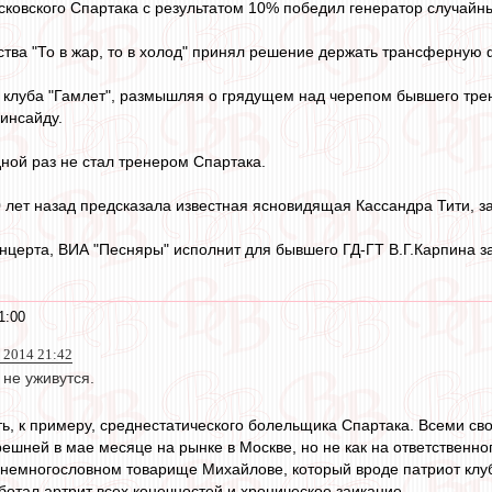
ковского Спартака с результатом 10% победил генератор случайны
тва "То в жар, то в холод" принял решение держать трансферную 
 клуба "Гамлет", размышляя о грядущем над черепом бывшего трен
 инсайду.
ной раз не стал тренером Спартака.
лет назад предсказала известная ясновидящая Кассандра Тити, за 
нцерта, ВИА "Песняры" исполнит для бывшего ГД-ГТ В.Г.Карпина 
1:00
 2014 21:42
не уживутся.
ть, к примеру, среднестатического болельщика Спартака. Всеми с
ешней в мае месяце на рынке в Москве, но не как на ответственно
о немногословном товарище Михайлове, который вроде патриот клу
ботал артрит всех конечностей и хроническое заикание.