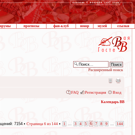
орумы
прогнозы
фан-клуб
юмор
музей
ссылки
Расширенный поиск
FAQ
Регистрация
Вход
Календарь ВВ
6
щений: 7154 •
Страница
6
из
144
•
1
...
3
4
5
7
8
9
...
144