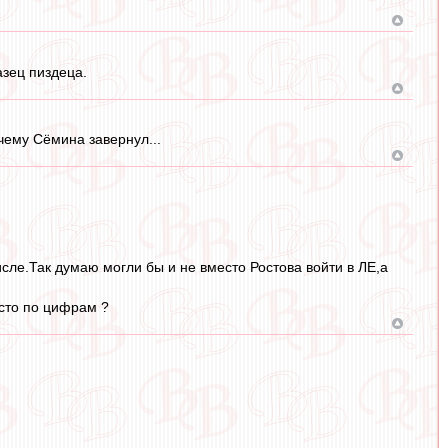
азец пиздеца.
очему Сёмина завернул...
сле.Так думаю могли бы и не вместо Ростова войти в ЛЕ,а
исто по цифрам ?