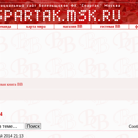
оманда
карта мира
магазин ВВ
гостевая ВВ
ф
вая книга ВВ
14
Сооб
й 2014 21:13