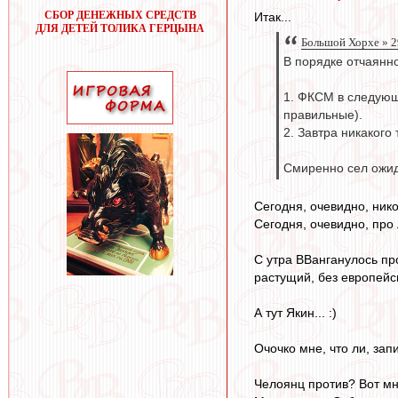
СБОР ДЕНЕЖНЫХ СРЕДСТВ
Итак...
ДЛЯ ДЕТЕЙ ТОЛИКА ГЕРЦЫНА
Большой Хорхе » 2
В порядке отчаянно
1. ФКСМ в следующе
правильные).
2. Завтра никакого
Смиренно сел ожида
Сегодня, очевидно, нико
Сегодня, очевидно, про
С утра ВВанганулось пр
растущий, без европейск
А тут Якин... :)
Очочко мне, что ли, зап
Челоянц против? Вот мне