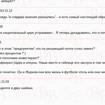
 заберёт?
14 21:12
зряда "в совдире мнения разошлись" - и есть самый настоящий обр
09
ни национальный цирк устраивают... Я теперь догадываясь, кто и п
8
я в этом "предприятии",что он решающий почти голос имеет?
без процентов ?:)
в пополаме инвестирует?
феерил:)Цирк и клоуны. Наше место в таблице его заслуга в том чи
о понятно. Он и Жирков-они всю жизнь в футболе чтоль или они ч
 21:03
дился в двух шайках.