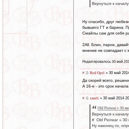
Вернуться к началу
Ну спасибо, друг любезн
бывшего ГТ и барина. Пр
Смайлы сам для себя ра
2All. Блин, парни, давай
мнение не совпадает с м
Редактировалось 30 май 20
#
Red Opel
» 30 май 2014
Да скорей всего, решен
А 16-е - это срок начал
#
xmeli
» 30 май 2014 20
Old Pionear » 30 м
Вернуться к началу
# Old Pionear » 30
Ну наконец-то, опр