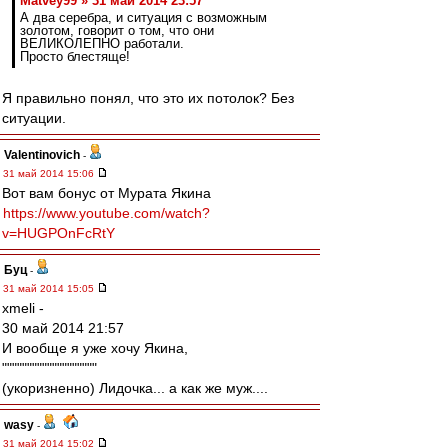
Matvey99 » 31 май 2014 23:57
А два серебра, и ситуация с возможным
золотом, говорит о том, что они
ВЕЛИКОЛЕПНО работали.
Просто блестяще!
Я правильно понял, что это их потолок? Без
ситуации.
Valentinovich
-
31 май 2014 15:06
Вот вам бонус от Мурата Якина
https://www.youtube.com/watch?
v=HUGPOnFcRtY
Буц
-
31 май 2014 15:05
xmeli -
30 май 2014 21:57
И вообще я уже хочу Якина,
"""""""""""""""""""
(укоризненно) Лидочка... а как же муж....
wasy
-
31 май 2014 15:02