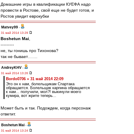
Домашние игры в квалификации КУЕФА надо
провести в Ростове, свой еще не будет готов, и
Ростов увидит еврокубки
Matvey99
-
31 май 2014 13:29
Boshetun Mai
,
---------
не, ты гонишь про Тихонова?
так не бывает…….
AndreyKHV
-
31 май 2014 13:26
Bordo0706 » 31 май 2014 22:09
Это он к нам, болельщикам Спартака
обращается. Болельщик карпина обращается
к нам... получили, мол?! выкинули моего
кумира, вот жрите теперь...
Может быть и так. Подождем, когда персонаж
ответит.
Boshetun Mai
-
31 май 2014 13:24