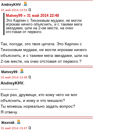
AndreyKHV
-
31 май 2014 13:53
Matvey99 » 31 май 2014 22:48
Это Карпин с Тихоновым мудаки, не могли
игрокам ничего объяснить, и с такими мега
звездами, шли на 2-ом месте, на очко
отстовая от первого.
Так, погоди, это твоя цитата: Это Карпин с
Тихоновым мудаки, не могли игрокам ничего
объяснить, и с такими мега звездами, шли на
2-ом месте, на очко отстовая от первого.?
Matvey99
-
31 май 2014 13:48
AndreyKHV
,
------------
Еще раз, дружище, кто кому чего не мог
объяснить, и кому и что мешало?
Ты можешь нормально задать вопрос?
Я отвечу.
Жентяй
-
31 май 2014 13:47