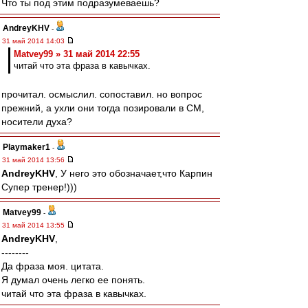
Что ты под этим подразумеваешь?
AndreyKHV
-
31 май 2014 14:03
Matvey99 » 31 май 2014 22:55
читай что эта фраза в кавычках.
прочитал. осмыслил. сопоставил. но вопрос
прежний, а ухли они тогда позировали в СМ,
носители духа?
Playmaker1
-
31 май 2014 13:56
AndreyKHV
, У него это обозначает,что Карпин
Супер тренер!)))
Matvey99
-
31 май 2014 13:55
AndreyKHV
,
--------
Да фраза моя. цитата.
Я думал очень легко ее понять.
читай что эта фраза в кавычках.