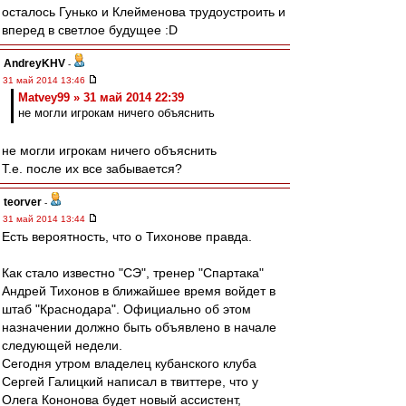
осталось Гунько и Клейменова трудоустроить и
вперед в светлое будущее :D
AndreyKHV
-
31 май 2014 13:46
Matvey99 » 31 май 2014 22:39
не могли игрокам ничего объяснить
не могли игрокам ничего объяснить
Т.е. после их все забывается?
teorver
-
31 май 2014 13:44
Есть вероятность, что о Тихонове правда.
Как стало известно "СЭ", тренер "Спартака"
Андрей Тихонов в ближайшее время войдет в
штаб "Краснодара". Официально об этом
назначении должно быть объявлено в начале
следующей недели.
Сегодня утром владелец кубанского клуба
Сергей Галицкий написал в твиттере, что у
Олега Кононова будет новый ассистент,