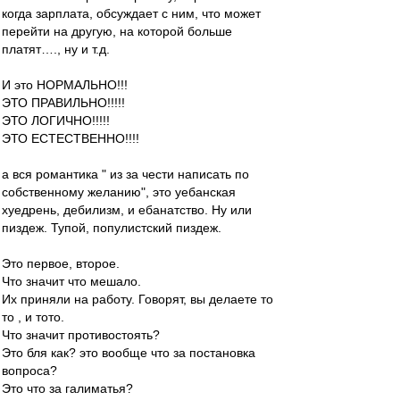
когда зарплата, обсуждает с ним, что может
перейти на другую, на которой больше
платят…., ну и т.д.
И это НОРМАЛЬНО!!!
ЭТО ПРАВИЛЬНО!!!!!
ЭТО ЛОГИЧНО!!!!!
ЭТО ЕСТЕСТВЕННО!!!!
а вся романтика " из за чести написать по
собственному желанию", это уебанская
хуедрень, дебилизм, и ебанатство. Ну или
пиздеж. Тупой, популистский пиздеж.
Это первое, второе.
Что значит что мешало.
Их приняли на работу. Говорят, вы делаете то
то , и тото.
Что значит противостоять?
Это бля как? это вообще что за постановка
вопроса?
Это что за галиматья?