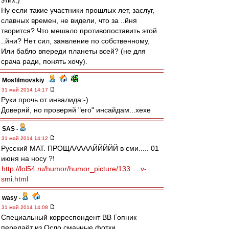
этих:)
Ну если такие участники прошлых лет, заслуг,
славных времен, не видели, что за ..йня
творится? Что мешало противопоставить этой
..йни? Нет сил, заявление по собственному,
Или бабло впереди планеты всей? (не для
срача ради, понять хочу).
Mosfilmovskiy
-
31 май 2014 14:17
Руки прочь от инвалида:-)
Доверяй, но проверяй "его" инсайдам...хехе
SAS
-
31 май 2014 14:12
Русский МАТ. ПРОЩАААААЙЙЙЙЙ в сми..... 01
июня на носу ?!
http://lol54.ru/humor/humor_picture/133 ... v-
smi.html
wasy
-
31 май 2014 14:08
Специальный корреспондент ВВ Гопник
передаёт из Осло смачные фотки.