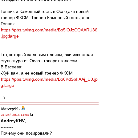
Гопник и Каменный гость в Осло,аки новый
тренер ФКСМ. Тренер Каменный гость, а не
Гопник.
https://pbs.twimg.com/media/Bo5lOJzCQAARU36
.jpg:large
Тот, который за левым плечом, аки известная
скульптура из Осло - говорит голосом
В.Евсеева:
-Хуй вам, а не новый тренер ФКСМ
https://pbs.twimg.com/media/Bo6KdSbIIAAj_U0.jp
g:large
:-)
Matvey99
-
31 май 2014 14:04
AndreyKHV
,
--------
Почему они позировали?