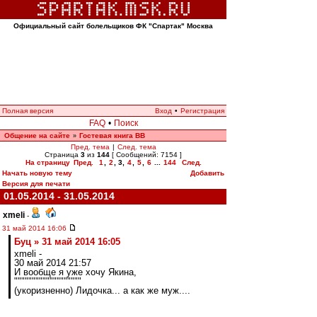
Официальный сайт болельщиков ФК "Спартак" Москва
Полная версия
Вход
•
Регистрация
FAQ
•
Поиск
Общение на сайте
Гостевая книга ВВ
»
Пред. тема
|
След. тема
Страница
3
из
144
[ Сообщений: 7154 ]
На страницу
Пред.
1
,
2
,
3
,
4
,
5
,
6
...
144
След.
Начать новую тему
Добавить
Версия для печати
01.05.2014 - 31.05.2014
xmeli
-
31 май 2014 16:06
Буц » 31 май 2014 16:05
xmeli -
30 май 2014 21:57
И вообще я уже хочу Якина,
"""""""""""""""""""
(укоризненно) Лидочка... а как же муж....