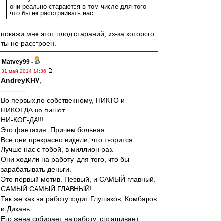
они реально стараются в том числе для того,
что бы не расстраивать нас………
покажи мне этот плод стараний, из-за которого
ты не расстроен.
Matvey99
-
31 май 2014 14:36
AndreyKHV
,
----------
Во первых,по собственному, НИКТО и
НИКОГДА не пишет.
НИ-КОГ-ДА!!!
Это фантазия. Причем больная.
Все они прекрасно видели, что творится.
Лучше нас с тобой, в миллион раз.
Они ходили на работу, для того, что бы
зарабатывать деньги.
Это первый мотив. Первый, и САМЫЙ главный.
САМЫЙ САМЫЙ ГЛАВНЫЙ!
Так же как на работу ходит Глушаков, Комбаров
и Дикань.
Его жена собирает на работу, спрашивает