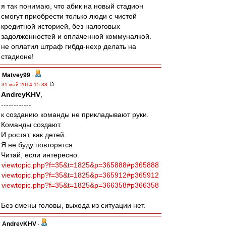
я так понимаю, что абик на новый стадион
смогут приобрести только люди с чистой
кредитной историей, без налоговых
задолженностей и оплаченной коммуналкой.
не оплатил штраф гибдд-нехр делать на
стадионе!
Matvey99
-
31 май 2014 15:38
AndreyKHV
,
------------
к созданию команды не прикладывают руки.
Команды создают.
И ростят, как детей.
Я не буду повторятся.
Читай, если интересно.
viewtopic.php?f=35&t=1825&p=365888#p365888
viewtopic.php?f=35&t=1825&p=365912#p365912
viewtopic.php?f=35&t=1825&p=366358#p366358
Без смены головы, выхода из ситуации нет.
AndreyKHV
-