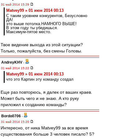
31 май 2014 15:29
Matvey99 » 01 июн 2014 00:13
С таким уровнем конкурентов, Безусловно
ДА!
это выше потолка.НАМНОГО ВЫШЕ!
В этом году ты убедишься.
Максимум-пятое место.
Твое видение выхода из этой ситуации?
Только, пожалуйста, без смены Головы.
AndreyKHV
-
31 май 2014 15:22
Matvey99 » 01 июн 2014 00:13
что это Карпин эту команду создал
Еще раз повторюсь, я далек от ваших краев.
Может быть чего и не знаю. А кто руку
приложил к созданию команды?
Bordo0706
-
31 май 2014 15:20
Интересно, от ника Matvey99 за все время
существования больше 3 человек писало? 5?