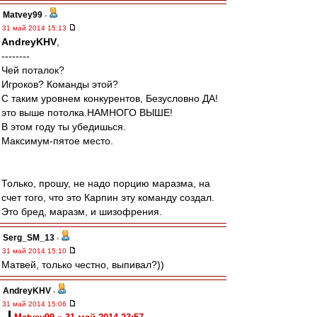
Matvey99
-
31 май 2014 15:13
AndreyKHV
,
--------
Чей поталок?
Игроков? Команды этой?
С таким уровнем конкурентов, Безусловно ДА!
это выше потолка.НАМНОГО ВЫШЕ!
В этом году ты убедишься.
Максимум-пятое место.
Только, прошу, не надо порцию маразма, на
счет того, что это Карпин эту команду создал.
Это бред, маразм, и шизофрения.
Serg_SM_13
-
31 май 2014 15:10
Матвей, только честно, выпивал?))
AndreyKHV
-
31 май 2014 15:06