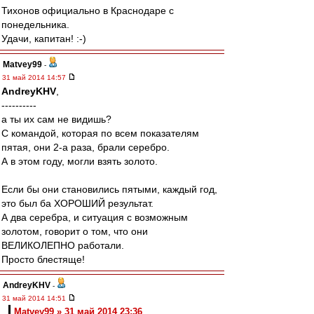
Тихонов официально в Краснодаре с
понедельника.
Удачи, капитан! :-)
Matvey99
-
31 май 2014 14:57
AndreyKHV
,
----------
а ты их сам не видишь?
С командой, которая по всем показателям
пятая, они 2-а раза, брали серебро.
А в этом году, могли взять золото.
Если бы они становились пятыми, каждый год,
это был ба ХОРОШИЙ результат.
А два серебра, и ситуация с возможным
золотом, говорит о том, что они
ВЕЛИКОЛЕПНО работали.
Просто блестяще!
AndreyKHV
-
31 май 2014 14:51
Matvey99 » 31 май 2014 23:36