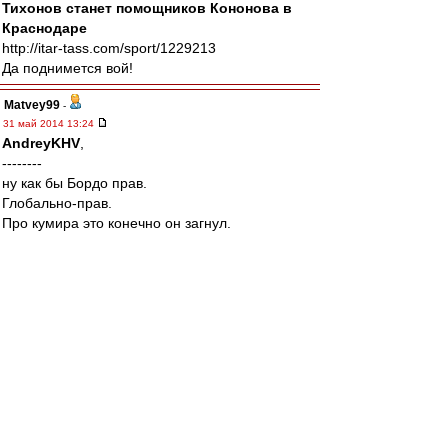
Тихонов станет помощников Кононова в
Краснодаре
http://itar-tass.com/sport/1229213
Да поднимется вой!
Matvey99
-
31 май 2014 13:24
AndreyKHV
,
--------
ну как бы Бордо прав.
Глобально-прав.
Про кумира это конечно он загнул.
ну а так, прав
Ну ниче, ниче.
Осталось Тихонова выпиздить.
Ща Тихонова выпиздят, и будет нам счастье.
Сын Крикора (ну челоянц же Джаван
Крикорович), вместе с турком, возрадят
Спартак.
100%