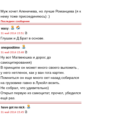
Муж хочет Аленичева, но лучше Романцева (я к
нему тоже присоединяюсь) :)
Последнее сообщение
wasy
-
31 май 2014 15:51
Глушак и Д.Брат в основе.
onegoodtime
-
31 май 2014 15:48
Ну вот Матвеюшка и дорос до
самоцитирования)
В принципе он может много своего выложить ,
у него нетленок, как у ван гога картин.
Помниться он еще много оет назад собирался
на грузовике гавно в Лукойл возить.
Не собрал, что удивительно)
Открыл первую из самоцитат, прочел, убедился
ещё раз.
have got no nick
-
31 май 2014 15:45