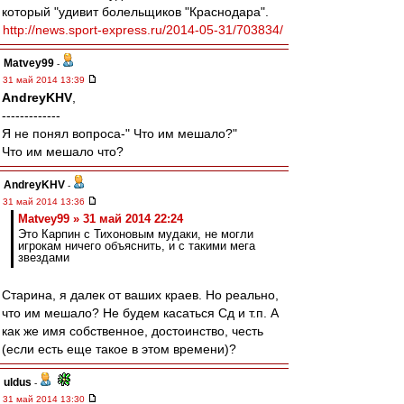
который "удивит болельщиков "Краснодара".
http://news.sport-express.ru/2014-05-31/703834/
Matvey99
-
31 май 2014 13:39
AndreyKHV
,
-------------
Я не понял вопроса-" Что им мешало?"
Что им мешало что?
AndreyKHV
-
31 май 2014 13:36
Matvey99 » 31 май 2014 22:24
Это Карпин с Тихоновым мудаки, не могли
игрокам ничего объяснить, и с такими мега
звездами
Старина, я далек от ваших краев. Но реально,
что им мешало? Не будем касаться Сд и т.п. А
как же имя собственное, достоинство, честь
(если есть еще такое в этом времени)?
uldus
-
31 май 2014 13:30