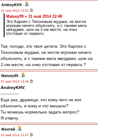
AndreyKHV
-
31 май 2014 13:53
Matvey99 » 31 май 2014 22:48
Это Карпин с Тихоновым мудаки, не могли
игрокам ничего объяснить, и с такими мега
звездами, шли на 2-ом месте, на очко
отстовая от первого.
Так, погоди, это твоя цитата: Это Карпин с
Тихоновым мудаки, не могли игрокам ничего
объяснить, и с такими мега звездами, шли на
2-ом месте, на очко отстовая от первого.?
Matvey99
-
31 май 2014 13:48
AndreyKHV
,
------------
Еще раз, дружище, кто кому чего не мог
объяснить, и кому и что мешало?
Ты можешь нормально задать вопрос?
Я отвечу.
Жентяй
-
31 май 2014 13:47