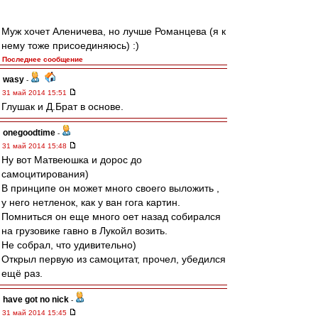
Муж хочет Аленичева, но лучше Романцева (я к
нему тоже присоединяюсь) :)
Последнее сообщение
wasy
-
31 май 2014 15:51
Глушак и Д.Брат в основе.
onegoodtime
-
31 май 2014 15:48
Ну вот Матвеюшка и дорос до
самоцитирования)
В принципе он может много своего выложить ,
у него нетленок, как у ван гога картин.
Помниться он еще много оет назад собирался
на грузовике гавно в Лукойл возить.
Не собрал, что удивительно)
Открыл первую из самоцитат, прочел, убедился
ещё раз.
have got no nick
-
31 май 2014 15:45