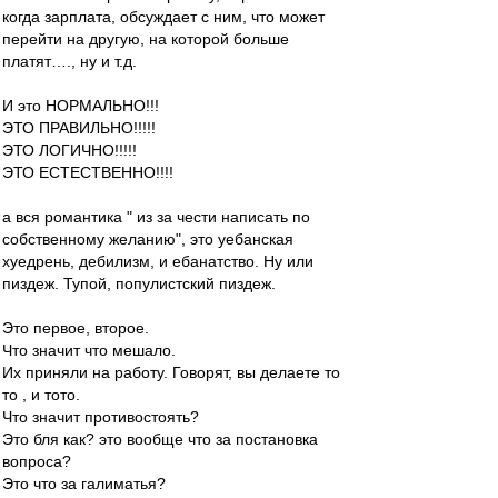
когда зарплата, обсуждает с ним, что может
перейти на другую, на которой больше
платят…., ну и т.д.
И это НОРМАЛЬНО!!!
ЭТО ПРАВИЛЬНО!!!!!
ЭТО ЛОГИЧНО!!!!!
ЭТО ЕСТЕСТВЕННО!!!!
а вся романтика " из за чести написать по
собственному желанию", это уебанская
хуедрень, дебилизм, и ебанатство. Ну или
пиздеж. Тупой, популистский пиздеж.
Это первое, второе.
Что значит что мешало.
Их приняли на работу. Говорят, вы делаете то
то , и тото.
Что значит противостоять?
Это бля как? это вообще что за постановка
вопроса?
Это что за галиматья?