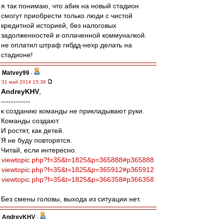
я так понимаю, что абик на новый стадион
смогут приобрести только люди с чистой
кредитной историей, без налоговых
задолженностей и оплаченной коммуналкой.
не оплатил штраф гибдд-нехр делать на
стадионе!
Matvey99
-
31 май 2014 15:38
AndreyKHV
,
------------
к созданию команды не прикладывают руки.
Команды создают.
И ростят, как детей.
Я не буду повторятся.
Читай, если интересно.
viewtopic.php?f=35&t=1825&p=365888#p365888
viewtopic.php?f=35&t=1825&p=365912#p365912
viewtopic.php?f=35&t=1825&p=366358#p366358
Без смены головы, выхода из ситуации нет.
AndreyKHV
-