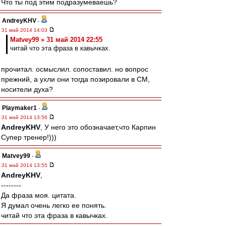
Что ты под этим подразумеваешь?
AndreyKHV
-
31 май 2014 14:03
Matvey99 » 31 май 2014 22:55
читай что эта фраза в кавычках.
прочитал. осмыслил. сопоставил. но вопрос
прежний, а ухли они тогда позировали в СМ,
носители духа?
Playmaker1
-
31 май 2014 13:56
AndreyKHV
, У него это обозначает,что Карпин
Супер тренер!)))
Matvey99
-
31 май 2014 13:55
AndreyKHV
,
--------
Да фраза моя. цитата.
Я думал очень легко ее понять.
читай что эта фраза в кавычках.