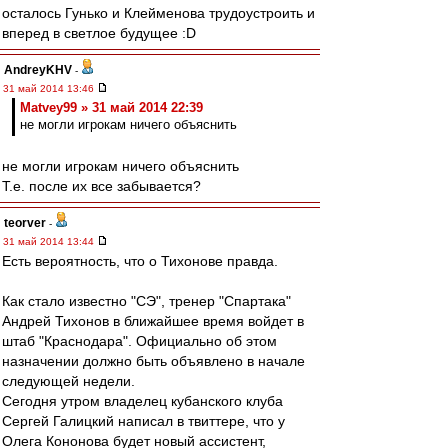
осталось Гунько и Клейменова трудоустроить и
вперед в светлое будущее :D
AndreyKHV
-
31 май 2014 13:46
Matvey99 » 31 май 2014 22:39
не могли игрокам ничего объяснить
не могли игрокам ничего объяснить
Т.е. после их все забывается?
teorver
-
31 май 2014 13:44
Есть вероятность, что о Тихонове правда.
Как стало известно "СЭ", тренер "Спартака"
Андрей Тихонов в ближайшее время войдет в
штаб "Краснодара". Официально об этом
назначении должно быть объявлено в начале
следующей недели.
Сегодня утром владелец кубанского клуба
Сергей Галицкий написал в твиттере, что у
Олега Кононова будет новый ассистент,