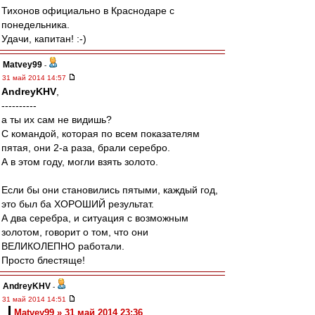
Тихонов официально в Краснодаре с
понедельника.
Удачи, капитан! :-)
Matvey99
-
31 май 2014 14:57
AndreyKHV
,
----------
а ты их сам не видишь?
С командой, которая по всем показателям
пятая, они 2-а раза, брали серебро.
А в этом году, могли взять золото.
Если бы они становились пятыми, каждый год,
это был ба ХОРОШИЙ результат.
А два серебра, и ситуация с возможным
золотом, говорит о том, что они
ВЕЛИКОЛЕПНО работали.
Просто блестяще!
AndreyKHV
-
31 май 2014 14:51
Matvey99 » 31 май 2014 23:36