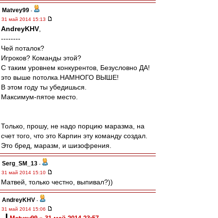
Matvey99
-
31 май 2014 15:13
AndreyKHV
,
--------
Чей поталок?
Игроков? Команды этой?
С таким уровнем конкурентов, Безусловно ДА!
это выше потолка.НАМНОГО ВЫШЕ!
В этом году ты убедишься.
Максимум-пятое место.
Только, прошу, не надо порцию маразма, на
счет того, что это Карпин эту команду создал.
Это бред, маразм, и шизофрения.
Serg_SM_13
-
31 май 2014 15:10
Матвей, только честно, выпивал?))
AndreyKHV
-
31 май 2014 15:06