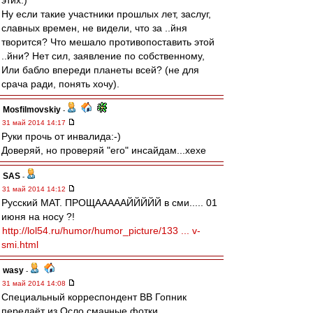
этих:)
Ну если такие участники прошлых лет, заслуг,
славных времен, не видели, что за ..йня
творится? Что мешало противопоставить этой
..йни? Нет сил, заявление по собственному,
Или бабло впереди планеты всей? (не для
срача ради, понять хочу).
Mosfilmovskiy
-
31 май 2014 14:17
Руки прочь от инвалида:-)
Доверяй, но проверяй "его" инсайдам...хехе
SAS
-
31 май 2014 14:12
Русский МАТ. ПРОЩАААААЙЙЙЙЙ в сми..... 01
июня на носу ?!
http://lol54.ru/humor/humor_picture/133 ... v-
smi.html
wasy
-
31 май 2014 14:08
Специальный корреспондент ВВ Гопник
передаёт из Осло смачные фотки.