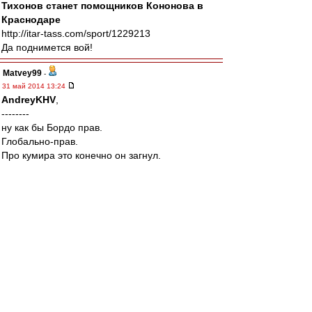
Тихонов станет помощников Кононова в
Краснодаре
http://itar-tass.com/sport/1229213
Да поднимется вой!
Matvey99
-
31 май 2014 13:24
AndreyKHV
,
--------
ну как бы Бордо прав.
Глобально-прав.
Про кумира это конечно он загнул.
ну а так, прав
Ну ниче, ниче.
Осталось Тихонова выпиздить.
Ща Тихонова выпиздят, и будет нам счастье.
Сын Крикора (ну челоянц же Джаван
Крикорович), вместе с турком, возрадят
Спартак.
100%