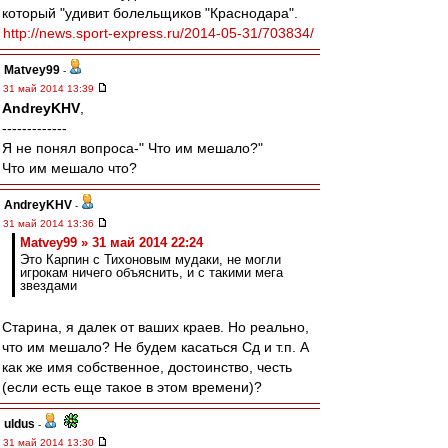
который "удивит болельщиков "Краснодара".
http://news.sport-express.ru/2014-05-31/703834/
Matvey99
-
31 май 2014 13:39
AndreyKHV
,
-------------
Я не понял вопроса-" Что им мешало?"
Что им мешало что?
AndreyKHV
-
31 май 2014 13:36
Matvey99 » 31 май 2014 22:24
Это Карпин с Тихоновым мудаки, не могли
игрокам ничего объяснить, и с такими мега
звездами
Старина, я далек от ваших краев. Но реально,
что им мешало? Не будем касаться Сд и т.п. А
как же имя собственное, достоинство, честь
(если есть еще такое в этом времени)?
uldus
-
31 май 2014 13:30