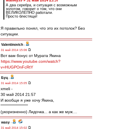
Matvey99 » 31 май 2014 23:57
А два серебра, и ситуация с возможным
золотом, говорит о том, что они
ВЕЛИКОЛЕПНО работали.
Просто блестяще!
Я правильно понял, что это их потолок? Без
ситуации.
Valentinovich
-
31 май 2014 15:06
Вот вам бонус от Мурата Якина
https://www.youtube.com/watch?
v=HUGPOnFcRtY
Буц
-
31 май 2014 15:05
xmeli -
30 май 2014 21:57
И вообще я уже хочу Якина,
"""""""""""""""""""
(укоризненно) Лидочка... а как же муж....
wasy
-
31 май 2014 15:02