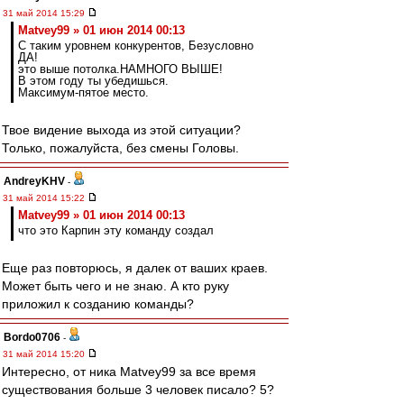
31 май 2014 15:29
Matvey99 » 01 июн 2014 00:13
С таким уровнем конкурентов, Безусловно
ДА!
это выше потолка.НАМНОГО ВЫШЕ!
В этом году ты убедишься.
Максимум-пятое место.
Твое видение выхода из этой ситуации?
Только, пожалуйста, без смены Головы.
AndreyKHV
-
31 май 2014 15:22
Matvey99 » 01 июн 2014 00:13
что это Карпин эту команду создал
Еще раз повторюсь, я далек от ваших краев.
Может быть чего и не знаю. А кто руку
приложил к созданию команды?
Bordo0706
-
31 май 2014 15:20
Интересно, от ника Matvey99 за все время
существования больше 3 человек писало? 5?