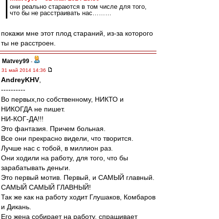
они реально стараются в том числе для того,
что бы не расстраивать нас………
покажи мне этот плод стараний, из-за которого
ты не расстроен.
Matvey99
-
31 май 2014 14:36
AndreyKHV
,
----------
Во первых,по собственному, НИКТО и
НИКОГДА не пишет.
НИ-КОГ-ДА!!!
Это фантазия. Причем больная.
Все они прекрасно видели, что творится.
Лучше нас с тобой, в миллион раз.
Они ходили на работу, для того, что бы
зарабатывать деньги.
Это первый мотив. Первый, и САМЫЙ главный.
САМЫЙ САМЫЙ ГЛАВНЫЙ!
Так же как на работу ходит Глушаков, Комбаров
и Дикань.
Его жена собирает на работу, спрашивает