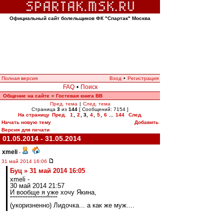
Официальный сайт болельщиков ФК "Спартак" Москва
Полная версия
Вход
•
Регистрация
FAQ
•
Поиск
Общение на сайте
Гостевая книга ВВ
»
Пред. тема
|
След. тема
Страница
3
из
144
[ Сообщений: 7154 ]
На страницу
Пред.
1
,
2
,
3
,
4
,
5
,
6
...
144
След.
Начать новую тему
Добавить
Версия для печати
01.05.2014 - 31.05.2014
xmeli
-
31 май 2014 16:06
Буц » 31 май 2014 16:05
xmeli -
30 май 2014 21:57
И вообще я уже хочу Якина,
"""""""""""""""""""
(укоризненно) Лидочка... а как же муж....