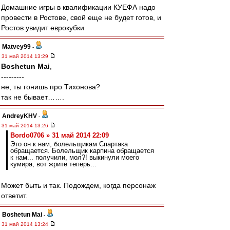
Домашние игры в квалификации КУЕФА надо
провести в Ростове, свой еще не будет готов, и
Ростов увидит еврокубки
Matvey99
-
31 май 2014 13:29
Boshetun Mai
,
---------
не, ты гонишь про Тихонова?
так не бывает…….
AndreyKHV
-
31 май 2014 13:26
Bordo0706 » 31 май 2014 22:09
Это он к нам, болельщикам Спартака
обращается. Болельщик карпина обращается
к нам... получили, мол?! выкинули моего
кумира, вот жрите теперь...
Может быть и так. Подождем, когда персонаж
ответит.
Boshetun Mai
-
31 май 2014 13:24