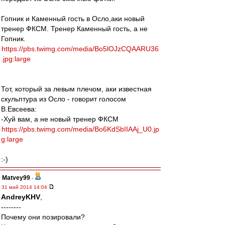
Гопник и Каменный гость в Осло,аки новый
тренер ФКСМ. Тренер Каменный гость, а не
Гопник.
https://pbs.twimg.com/media/Bo5lOJzCQAARU36
.jpg:large
Тот, который за левым плечом, аки известная
скульптура из Осло - говорит голосом
В.Евсеева:
-Хуй вам, а не новый тренер ФКСМ
https://pbs.twimg.com/media/Bo6KdSbIIAAj_U0.jp
g:large
:-)
Matvey99
-
31 май 2014 14:04
AndreyKHV
,
--------
Почему они позировали?