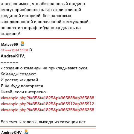
я так понимаю, что абик на новый стадион
смогут приобрести только люди с чистой
кредитной историей, без налоговых
задолженностей и оплаченной коммуналкой.
не оплатил штраф гибдд-нехр делать на
стадионе!
Matvey99
-
31 май 2014 15:38
AndreyKHV
,
------------
к созданию команды не прикладывают руки.
Команды создают.
И ростят, как детей.
Я не буду повторятся.
Читай, если интересно.
viewtopic.php?f=35&t=1825&p=365888#p365888
viewtopic.php?f=35&t=1825&p=365912#p365912
viewtopic.php?f=35&t=1825&p=366358#p366358
Без смены головы, выхода из ситуации нет.
AndreyKHV
-