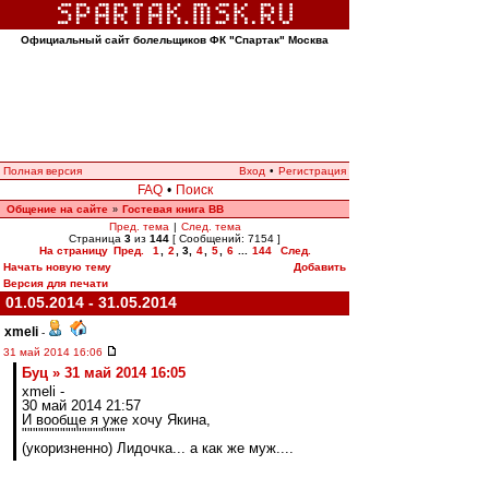
Официальный сайт болельщиков ФК "Спартак" Москва
Полная версия
Вход
•
Регистрация
FAQ
•
Поиск
Общение на сайте
Гостевая книга ВВ
»
Пред. тема
|
След. тема
Страница
3
из
144
[ Сообщений: 7154 ]
На страницу
Пред.
1
,
2
,
3
,
4
,
5
,
6
...
144
След.
Начать новую тему
Добавить
Версия для печати
01.05.2014 - 31.05.2014
xmeli
-
31 май 2014 16:06
Буц » 31 май 2014 16:05
xmeli -
30 май 2014 21:57
И вообще я уже хочу Якина,
"""""""""""""""""""
(укоризненно) Лидочка... а как же муж....