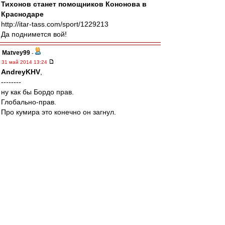
Тихонов станет помощников Кононова в
Краснодаре
http://itar-tass.com/sport/1229213
Да поднимется вой!
Matvey99
-
31 май 2014 13:24
AndreyKHV
,
--------
ну как бы Бордо прав.
Глобально-прав.
Про кумира это конечно он загнул.
ну а так, прав
Ну ниче, ниче.
Осталось Тихонова выпиздить.
Ща Тихонова выпиздят, и будет нам счастье.
Сын Крикора (ну челоянц же Джаван
Крикорович), вместе с турком, возрадят
Спартак.
100%