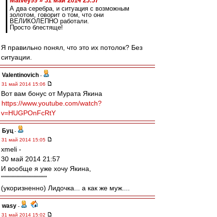
Matvey99 » 31 май 2014 23:57
А два серебра, и ситуация с возможным
золотом, говорит о том, что они
ВЕЛИКОЛЕПНО работали.
Просто блестяще!
Я правильно понял, что это их потолок? Без
ситуации.
Valentinovich
-
31 май 2014 15:06
Вот вам бонус от Мурата Якина
https://www.youtube.com/watch?
v=HUGPOnFcRtY
Буц
-
31 май 2014 15:05
xmeli -
30 май 2014 21:57
И вообще я уже хочу Якина,
"""""""""""""""""""
(укоризненно) Лидочка... а как же муж....
wasy
-
31 май 2014 15:02