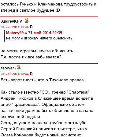
осталось Гунько и Клейменова трудоустроить и
вперед в светлое будущее :D
AndreyKHV
-
31 май 2014 13:46
Matvey99 » 31 май 2014 22:39
не могли игрокам ничего объяснить
не могли игрокам ничего объяснить
Т.е. после их все забывается?
teorver
-
31 май 2014 13:44
Есть вероятность, что о Тихонове правда.
Как стало известно "СЭ", тренер "Спартака"
Андрей Тихонов в ближайшее время войдет в
штаб "Краснодара". Официально об этом
назначении должно быть объявлено в начале
следующей недели.
Сегодня утром владелец кубанского клуба
Сергей Галицкий написал в твиттере, что у
Олега Кононова будет новый ассистент,