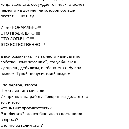
когда зарплата, обсуждает с ним, что может
перейти на другую, на которой больше
платят…., ну и т.д.
И это НОРМАЛЬНО!!!
ЭТО ПРАВИЛЬНО!!!!!
ЭТО ЛОГИЧНО!!!!!
ЭТО ЕСТЕСТВЕННО!!!!
а вся романтика " из за чести написать по
собственному желанию", это уебанская
хуедрень, дебилизм, и ебанатство. Ну или
пиздеж. Тупой, популистский пиздеж.
Это первое, второе.
Что значит что мешало.
Их приняли на работу. Говорят, вы делаете то
то , и тото.
Что значит противостоять?
Это бля как? это вообще что за постановка
вопроса?
Это что за галиматья?