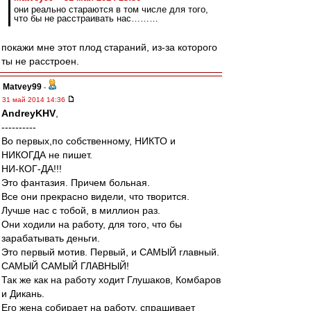
они реально стараются в том числе для того,
что бы не расстраивать нас………
покажи мне этот плод стараний, из-за которого
ты не расстроен.
Matvey99
-
31 май 2014 14:36
AndreyKHV
,
----------
Во первых,по собственному, НИКТО и
НИКОГДА не пишет.
НИ-КОГ-ДА!!!
Это фантазия. Причем больная.
Все они прекрасно видели, что творится.
Лучше нас с тобой, в миллион раз.
Они ходили на работу, для того, что бы
зарабатывать деньги.
Это первый мотив. Первый, и САМЫЙ главный.
САМЫЙ САМЫЙ ГЛАВНЫЙ!
Так же как на работу ходит Глушаков, Комбаров
и Дикань.
Его жена собирает на работу, спрашивает