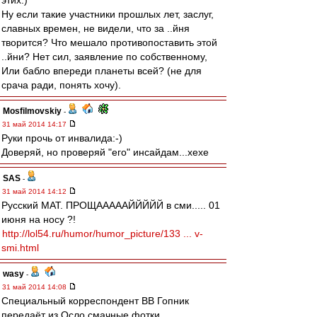
этих:)
Ну если такие участники прошлых лет, заслуг,
славных времен, не видели, что за ..йня
творится? Что мешало противопоставить этой
..йни? Нет сил, заявление по собственному,
Или бабло впереди планеты всей? (не для
срача ради, понять хочу).
Mosfilmovskiy
-
31 май 2014 14:17
Руки прочь от инвалида:-)
Доверяй, но проверяй "его" инсайдам...хехе
SAS
-
31 май 2014 14:12
Русский МАТ. ПРОЩАААААЙЙЙЙЙ в сми..... 01
июня на носу ?!
http://lol54.ru/humor/humor_picture/133 ... v-
smi.html
wasy
-
31 май 2014 14:08
Специальный корреспондент ВВ Гопник
передаёт из Осло смачные фотки.