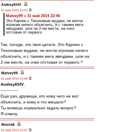
AndreyKHV
-
31 май 2014 13:53
Matvey99 » 31 май 2014 22:48
Это Карпин с Тихоновым мудаки, не могли
игрокам ничего объяснить, и с такими мега
звездами, шли на 2-ом месте, на очко
отстовая от первого.
Так, погоди, это твоя цитата: Это Карпин с
Тихоновым мудаки, не могли игрокам ничего
объяснить, и с такими мега звездами, шли на
2-ом месте, на очко отстовая от первого.?
Matvey99
-
31 май 2014 13:48
AndreyKHV
,
------------
Еще раз, дружище, кто кому чего не мог
объяснить, и кому и что мешало?
Ты можешь нормально задать вопрос?
Я отвечу.
Жентяй
-
31 май 2014 13:47