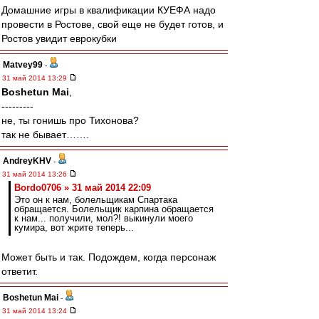
Домашние игры в квалификации КУЕФА надо
провести в Ростове, свой еще не будет готов, и
Ростов увидит еврокубки
Matvey99
-
31 май 2014 13:29
Boshetun Mai
,
---------
не, ты гонишь про Тихонова?
так не бывает…….
AndreyKHV
-
31 май 2014 13:26
Bordo0706 » 31 май 2014 22:09
Это он к нам, болельщикам Спартака
обращается. Болельщик карпина обращается
к нам... получили, мол?! выкинули моего
кумира, вот жрите теперь...
Может быть и так. Подождем, когда персонаж
ответит.
Boshetun Mai
-
31 май 2014 13:24