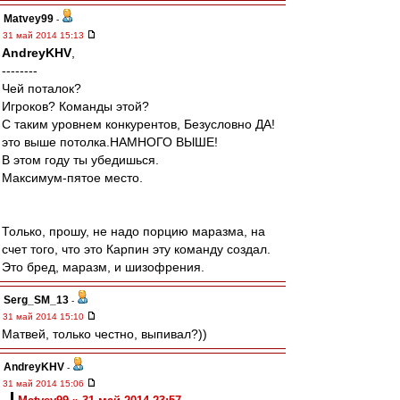
Matvey99
-
31 май 2014 15:13
AndreyKHV
,
--------
Чей поталок?
Игроков? Команды этой?
С таким уровнем конкурентов, Безусловно ДА!
это выше потолка.НАМНОГО ВЫШЕ!
В этом году ты убедишься.
Максимум-пятое место.
Только, прошу, не надо порцию маразма, на
счет того, что это Карпин эту команду создал.
Это бред, маразм, и шизофрения.
Serg_SM_13
-
31 май 2014 15:10
Матвей, только честно, выпивал?))
AndreyKHV
-
31 май 2014 15:06