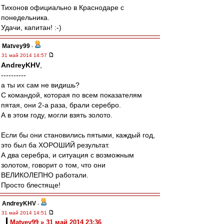
Тихонов официально в Краснодаре с
понедельника.
Удачи, капитан! :-)
Matvey99
-
31 май 2014 14:57
AndreyKHV
,
----------
а ты их сам не видишь?
С командой, которая по всем показателям
пятая, они 2-а раза, брали серебро.
А в этом году, могли взять золото.
Если бы они становились пятыми, каждый год,
это был ба ХОРОШИЙ результат.
А два серебра, и ситуация с возможным
золотом, говорит о том, что они
ВЕЛИКОЛЕПНО работали.
Просто блестяще!
AndreyKHV
-
31 май 2014 14:51
Matvey99 » 31 май 2014 23:36