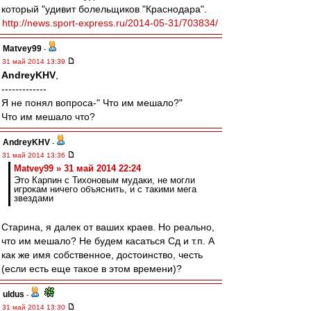
который "удивит болельщиков "Краснодара".
http://news.sport-express.ru/2014-05-31/703834/
Matvey99
-
31 май 2014 13:39
AndreyKHV
,
-------------
Я не понял вопроса-" Что им мешало?"
Что им мешало что?
AndreyKHV
-
31 май 2014 13:36
Matvey99 » 31 май 2014 22:24
Это Карпин с Тихоновым мудаки, не могли
игрокам ничего объяснить, и с такими мега
звездами
Старина, я далек от ваших краев. Но реально,
что им мешало? Не будем касаться Сд и т.п. А
как же имя собственное, достоинство, честь
(если есть еще такое в этом времени)?
uldus
-
31 май 2014 13:30