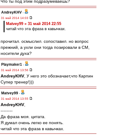
Что ты под этим подразумеваешь?
AndreyKHV
-
31 май 2014 14:03
Matvey99 » 31 май 2014 22:55
читай что эта фраза в кавычках.
прочитал. осмыслил. сопоставил. но вопрос
прежний, а ухли они тогда позировали в СМ,
носители духа?
Playmaker1
-
31 май 2014 13:56
AndreyKHV
, У него это обозначает,что Карпин
Супер тренер!)))
Matvey99
-
31 май 2014 13:55
AndreyKHV
,
--------
Да фраза моя. цитата.
Я думал очень легко ее понять.
читай что эта фраза в кавычках.