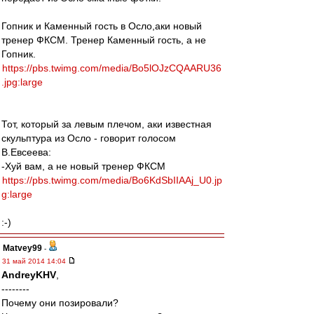
Гопник и Каменный гость в Осло,аки новый
тренер ФКСМ. Тренер Каменный гость, а не
Гопник.
https://pbs.twimg.com/media/Bo5lOJzCQAARU36
.jpg:large
Тот, который за левым плечом, аки известная
скульптура из Осло - говорит голосом
В.Евсеева:
-Хуй вам, а не новый тренер ФКСМ
https://pbs.twimg.com/media/Bo6KdSbIIAAj_U0.jp
g:large
:-)
Matvey99
-
31 май 2014 14:04
AndreyKHV
,
--------
Почему они позировали?