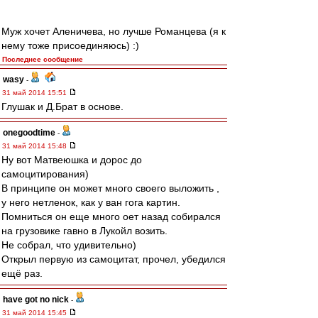
Муж хочет Аленичева, но лучше Романцева (я к
нему тоже присоединяюсь) :)
Последнее сообщение
wasy
-
31 май 2014 15:51
Глушак и Д.Брат в основе.
onegoodtime
-
31 май 2014 15:48
Ну вот Матвеюшка и дорос до
самоцитирования)
В принципе он может много своего выложить ,
у него нетленок, как у ван гога картин.
Помниться он еще много оет назад собирался
на грузовике гавно в Лукойл возить.
Не собрал, что удивительно)
Открыл первую из самоцитат, прочел, убедился
ещё раз.
have got no nick
-
31 май 2014 15:45