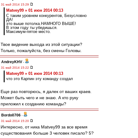
31 май 2014 15:29
Matvey99 » 01 июн 2014 00:13
С таким уровнем конкурентов, Безусловно
ДА!
это выше потолка.НАМНОГО ВЫШЕ!
В этом году ты убедишься.
Максимум-пятое место.
Твое видение выхода из этой ситуации?
Только, пожалуйста, без смены Головы.
AndreyKHV
-
31 май 2014 15:22
Matvey99 » 01 июн 2014 00:13
что это Карпин эту команду создал
Еще раз повторюсь, я далек от ваших краев.
Может быть чего и не знаю. А кто руку
приложил к созданию команды?
Bordo0706
-
31 май 2014 15:20
Интересно, от ника Matvey99 за все время
существования больше 3 человек писало? 5?