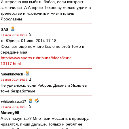
Интересно как выбить бабло, если контракт
закончился. А Андрею Тихонову желаю удачи в
тренерстве и исключить и жизни плачь
Ярославны
SAS
-
01 июн 2014 16:37
то Юрис » 01 июн 2014 17:18
Юра, вот ещё немного было по этой Теме в
середине мая
http://www.sports.ru/tribuna/blogs/kurv ...
13117.html
Valentinovich
-
01 июн 2014 16:35
Не удивлюсь, если Ребров, Дикань и Яковлев
тоже безработные
whitepissuar17
-
01 июн 2014 16:30
Matvey99
,
А вот нахуя так? Мне твои мессаги, к примеру,
нравятся, пиши дальше. Только и ребят не