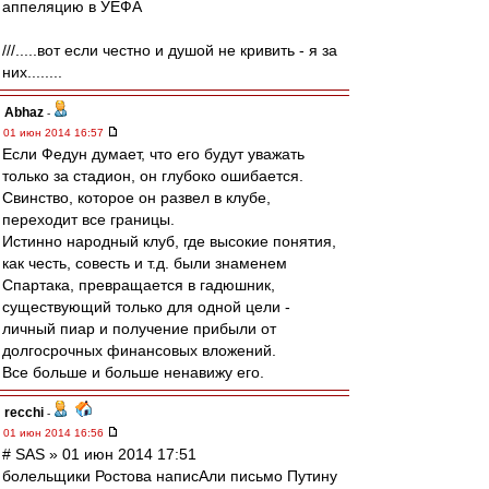
аппеляцию в УЕФА
///.....вот если честно и душой не кривить - я за
них........
Abhaz
-
01 июн 2014 16:57
Если Федун думает, что его будут уважать
только за стадион, он глубоко ошибается.
Свинство, которое он развел в клубе,
переходит все границы.
Истинно народный клуб, где высокие понятия,
как честь, совесть и т.д. были знаменем
Спартака, превращается в гадюшник,
существующий только для одной цели -
личный пиар и получение прибыли от
долгосрочных финансовых вложений.
Все больше и больше ненавижу его.
recchi
-
01 июн 2014 16:56
# SAS » 01 июн 2014 17:51
болельщики Ростова написАли письмо Путину