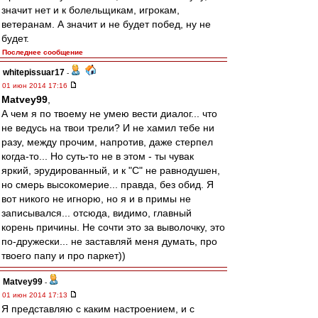
значит нет и к болельщикам, игрокам,
ветеранам. А значит и не будет побед, ну не
будет.
Последнее сообщение
whitepissuar17
-
01 июн 2014 17:16
Matvey99
,
А чем я по твоему не умею вести диалог... что
не ведусь на твои трели? И не хамил тебе ни
разу, между прочим, напротив, даже стерпел
когда-то... Но суть-то не в этом - ты чувак
яркий, эрудированный, и к "С" не равнодушен,
но смерь высокомерие... правда, без обид. Я
вот никого не игнорю, но я и в примы не
записывался... отсюда, видимо, главный
корень причины. Не сочти это за выволочку, это
по-дружески... не заставляй меня думать, про
твоего папу и про паркет))
Matvey99
-
01 июн 2014 17:13
Я представляю с каким настроением, и с