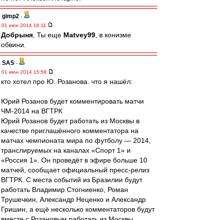
gimp2
-
01 июн 2014 16:11
Добрыня
, Ты еще
Matvey99
, в конизме
обвини.
SAS
-
01 июн 2014 15:58
кто хотел про Ю. Розанова. что я нашёл:
Юрий Розанов будет комментировать матчи
ЧМ-2014 на ВГТРК
Юрий Розанов будет работать из Москвы в
качестве приглашённого комментатора на
матчах чемпионата мира по футболу — 2014,
транслируемых на каналах «Спорт 1» и
«Россия 1». Он проведёт в эфире больше 10
матчей, сообщает официальный пресс-релиз
ВГТРК. С места событий из Бразилии будут
работать Владимир Стогниенко, Роман
Трушечкин, Александр Неценко и Александр
Гришин, а ещё несколько комментаторов будут
вместе с Розановым работать из Москвы........