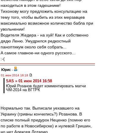
находиться в этом гадюшнике!
Тихонову могу предложить консультацию на
тему того, чтобы выбить из этих мерзавцев
максимально возможное количество бабла при
увольнении!
Водителя Жедера - на хуй! Как и собственно
дядю Леню. Умудрился редкостный
паноптикум около себя собрать...
А самое главное-ни одного русского...
:-(
Юрис
-
01 июн 2014 16:18
SAS » 01 июн 2014 16:58
Юрий Розанов будет комментировать матчи
ЧМ-2014 на ВГТРК
Нормально так. Выписали уехавшего на
Украину (гривны кончились?) Розанова. В
списке полный придурок Неценко (помню его
по работе в Новосибирске) и нулевой Гришин,
но нет Алексея Лотарио.