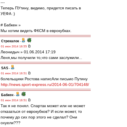
---
Теперь ПУтину, видимо, придется писать в
УЕФА :)
# Бабкен »
Мы хотим видеть ФКСМ в еврокубках.
Стрекалок
-
01 июн 2014 16:55
Леонидыч » 01.06.2014 17:19
Леня,мы получили то,что сами заслужили...
SAS
-
01 июн 2014 16:51
болельщики Ростова написАли письмо Путину
http://news.sport-express.ru/2014-06-01/704148/
Бабкен
-
01 июн 2014 16:51
Так я не понял. Спартак может или не может
отказаться от еврокубков? И если может, то
почему до сих пор этого не сделал? Они
охуели???