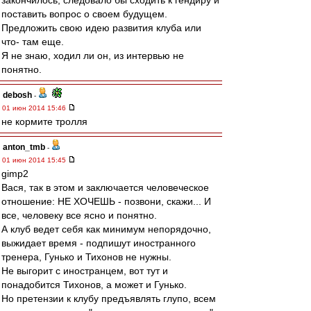
закончилось, следовало бы сходить к гендиру и
поставить вопрос о своем будущем.
Предложить свою идею развития клуба или
что- там еще.
Я не знаю, ходил ли он, из интервью не
понятно.
debosh
-
01 июн 2014 15:46
не кормите тролля
anton_tmb
-
01 июн 2014 15:45
gimp2
Вася, так в этом и заключается человеческое
отношение: НЕ ХОЧЕШЬ - позвони, скажи... И
все, человеку все ясно и понятно.
А клуб ведет себя как минимум непорядочно,
выжидает время - подпишут иностранного
тренера, Гунько и Тихонов не нужны.
Не выгорит с иностранцем, вот тут и
понадобится Тихонов, а может и Гунько.
Но претензии к клубу предъявлять глупо, всем