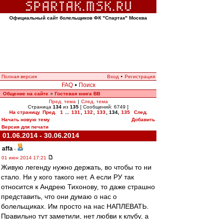
Официальный сайт болельщиков ФК "Спартак" Москва
Полная версия
Вход
•
Регистрация
FAQ
•
Поиск
Общение на сайте
Гостевая книга ВВ
»
Пред. тема
|
След. тема
Страница
134
из
135
[ Сообщений: 6749 ]
На страницу
Пред.
1
...
131
,
132
,
133
,
134
,
135
След.
Начать новую тему
Добавить
Версия для печати
01.06.2014 - 30.06.2014
affa
-
01 июн 2014 17:21
Живую легенду нужно держать, во чтобы то ни
стало. Ни у кого такого нет. А если РУ так
относится к Андрею Тихонову, то даже страшно
представить, что они думаю о нас о
болельщиках. Им просто на нас НАПЛЕВАТЬ.
Правильно тут заметили, нет любви к клубу, а