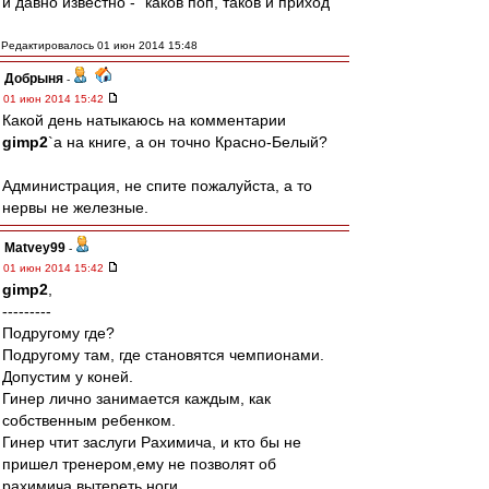
и давно известно - "каков поп, таков и приход"
Редактировалось 01 июн 2014 15:48
Добрыня
-
01 июн 2014 15:42
Какой день натыкаюсь на комментарии
gimp2
`а на книге, а он точно Красно-Белый?
Администрация, не спите пожалуйста, а то
нервы не железные.
Matvey99
-
01 июн 2014 15:42
gimp2
,
---------
Подругому где?
Подругому там, где становятся чемпионами.
Допустим у коней.
Гинер лично занимается каждым, как
собственным ребенком.
Гинер чтит заслуги Рахимича, и кто бы не
пришел тренером,ему не позволят об
рахимича вытереть ноги.