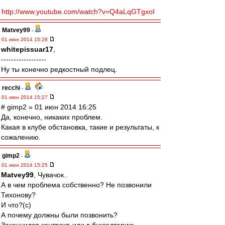
http://www.youtube.com/watch?v=Q4aLqGTgxoI
Matvey99
-
01 июн 2014 15:28
whitepissuar17
,
------------------
Ну ты конечно редкостный подлец.
recchi
-
01 июн 2014 15:27
# gimp2 » 01 июн 2014 16:25
Да, конечно, никаких проблем.
Какая в клубе обстановка, такие и результаты, к
сожалению.
gimp2
-
01 июн 2014 15:25
Matvey99
, Чувачок..
А в чем проблема собственно? Не позвонили
Тихонову?
И что?(с)
А почему должны были позвонить?