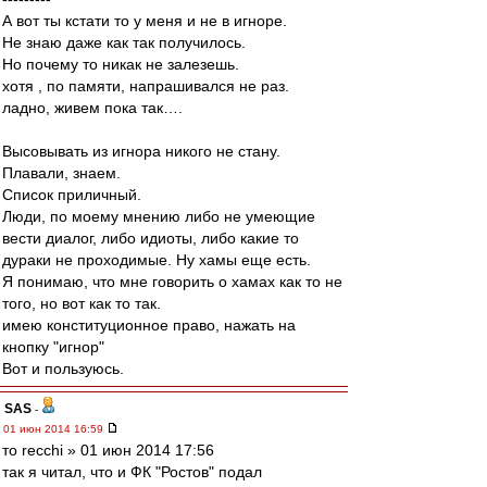
А вот ты кстати то у меня и не в игноре.
Не знаю даже как так получилось.
Но почему то никак не залезешь.
хотя , по памяти, напрашивался не раз.
ладно, живем пока так….
Высовывать из игнора никого не стану.
Плавали, знаем.
Список приличный.
Люди, по моему мнению либо не умеющие
вести диалог, либо идиоты, либо какие то
дураки не проходимые. Ну хамы еще есть.
Я понимаю, что мне говорить о хамах как то не
того, но вот как то так.
имею конституционное право, нажать на
кнопку "игнор"
Вот и пользуюсь.
SAS
-
01 июн 2014 16:59
то recchi » 01 июн 2014 17:56
так я читал, что и ФК "Ростов" подал