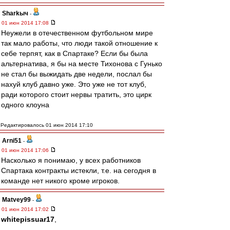
Sharkыч
-
01 июн 2014 17:08
Неужели в отечественном футбольном мире
так мало работы, что люди такой отношение к
себе терпят, как в Спартаке? Если бы была
альтернатива, я бы на месте Тихонова с Гунько
не стал бы выжидать две недели, послал бы
нахуй клуб давно уже. Это уже не тот клуб,
ради которого стоит нервы тратить, это цирк
одного клоуна
Редактировалось 01 июн 2014 17:10
Arni51
-
01 июн 2014 17:06
Насколько я понимаю, у всех работников
Спартака контракты истекли, т.е. на сегодня в
команде нет никого кроме игроков.
Matvey99
-
01 июн 2014 17:02
whitepissuar17
,
---------