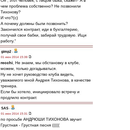
Он , этот человек, с лицом быка, скажет-"А в
чем проблема собственно? Не позвонили
Тихонову?
И что?(с)
А почему должны были позвонить?
Закончился контракт, иди в бухгалтерию,
получай свои бабки, забирай трудовую. Ищи
работу."
gimp2
-
01 июн 2014 15:39
recchi
, Не знаем, мы обстановку в клубе,
можем, только догадываться.
Ну не хочет руководство клуба видеть,
уважаемого мной Андрея Тихонова, в качестве
тренера.
Если бы хотело, инициировало встречу и
продлило контракт.
SAS
-
01 июн 2014 15:31
по просьбе АНДРЮШИ ТИХОНОВА звучит
Грустная - Грустная песня (((((