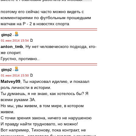
поэтому его сейчас часто можно видеть с
комментариями по футбольным прошедшим
матчам на Р - 2 в новостях спорта
gimp2
-
01 июн 2014 15:54
anton_tmb
, Ну нет человеческого подхода, кто-
же спорит.
Грустно, противно..
gimp2
-
01 июн 2014 15:50
Matvey99
, Ты нарисовал идилию, и показал
роль личности в истории.
Ты думаешь, я не знаю, как хотелось бы? Я
всеми руками ЗА.
Но мы, увы живем, в том мире, в котором
живем.
С точки зрения закона, ничего не нарушеною
И правду найти трудновато, но можно!
Вот например, Тихонову, пока контракт, не