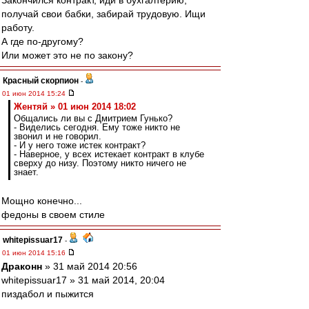
Закончился контракт, иди в бухгалтерию,
получай свои бабки, забирай трудовую. Ищи
работу.
А где по-другому?
Или может это не по закону?
Красный скорпион
-
01 июн 2014 15:24
Жентяй » 01 июн 2014 18:02
Общались ли вы с Дмитрием Гунько?
- Виделись сегодня. Ему тоже никто не
звонил и не говорил.
- И у него тоже истек контракт?
- Наверное, у всех истекает контракт в клубе
сверху до низу. Поэтому никто ничего не
знает.
Мощно конечно...
федоны в своем стиле
whitepissuar17
-
01 июн 2014 15:16
Драконн
» 31 май 2014 20:56
whitepissuar17 » 31 май 2014, 20:04
пиздабол и пыжится