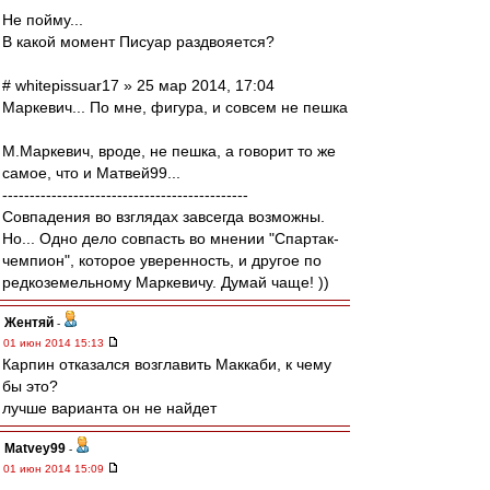
Не пойму...
В какой момент Писуар раздвояется?
# whitepissuar17 » 25 мар 2014, 17:04
Маркевич... По мне, фигура, и совсем не пешка
М.Маркевич, вроде, не пешка, а говорит то же
самое, что и Матвей99...
---------------------------------------------
Совпадения во взглядах завсегда возможны.
Но... Одно дело совпасть во мнении "Спартак-
чемпион", которое уверенность, и другое по
редкоземельному Маркевичу. Думай чаще! ))
Жентяй
-
01 июн 2014 15:13
Карпин отказался возглавить Маккаби, к чему
бы это?
лучше варианта он не найдет
Matvey99
-
01 июн 2014 15:09