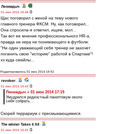
Леонидыч
-
01 июн 2014 16:49
Щас поговорил с женой на тему нового
главного тренера ФКСМ. Ну, как поговорил...
Она спросила-я ответил, ищем, мол...
Так вот ее мнение профессионального HR-а,
правда ни хера не понимающего в футболе:
"Ни один уважающий себя тренер не захочет
поганить свою "историю" работой в Спартаке"!
хз куда смайлы...
Редактировалось 01 июн 2014 16:52
revolver
-
01 июн 2014 16:43
Леонидыч » 01 июн 2014 17:19
Умудрился редкостный паноптикум около
себя собрать...
Скорей террариум с пресмыкающимися.
The winner Takes it All
-
01 июн 2014 16:43