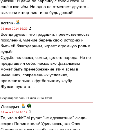
унижай! Я даже по Карпину с тобой схож. И
ещё в кое чём. Но одно не отменяет другого -
выключи игнор-лист и не будь девкой!
korzhik
-
01 июн 2014 16:29
Всегда думал, что традиции, преемственность
поколений, умение беречь свою историю и
быть ей благодарным, играет огромную роль в
судьбе.
Судьбе человека, семьи, целого народа. Но не
представлял себе, насколько фатальным
может быть пренебрежение этим всем в
нынешних, современных условиях,
применительно к футбольному клубу.
Жуткая пустота....
Редактировалось 01 июн 2014 16:31
Леонидыч
-
01 июн 2014 16:19
То, что в ФКСМ рулят "не адекватные" люди-
секрет Полишинеля! Удивляюсь, как Олег
Семенов находит в себе силы до сих пор