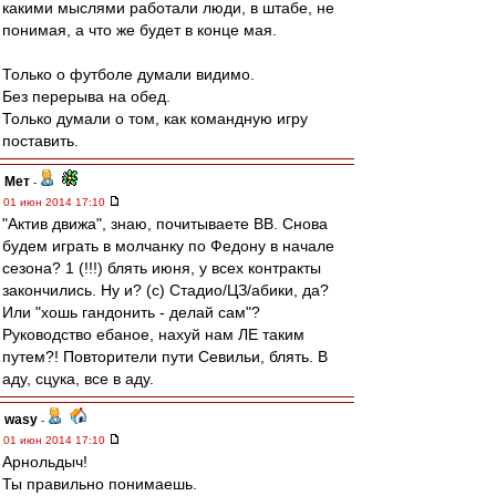
какими мыслями работали люди, в штабе, не
понимая, а что же будет в конце мая.
Только о футболе думали видимо.
Без перерыва на обед.
Только думали о том, как командную игру
поставить.
Мет
-
01 июн 2014 17:10
"Актив движа", знаю, почитываете ВВ. Снова
будем играть в молчанку по Федону в начале
сезона? 1 (!!!) блять июня, у всех контракты
закончились. Ну и? (с) Стадио/ЦЗ/абики, да?
Или "хошь гандонить - делай сам"?
Руководство ебаное, нахуй нам ЛЕ таким
путем?! Повторители пути Севильи, блять. В
аду, сцука, все в аду.
wasy
-
01 июн 2014 17:10
Арнольдыч!
Ты правильно понимаешь.